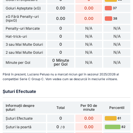
0.00
0.00
Goluri Așteptate (xG)
37
xG Fără Penalty-uri
0.00
0.00
38
(npxG)
0
N/A
N/A
Penalty-uri Marcate
0
N/A
N/A
Hat-trick-uri
0
N/A
N/A
3 sau Mai Multe Goluri
0
N/A
N/A
2 sau Mai Multe Goluri
0 Minute
N/A
N/A
Minute per Gol
per Gol
Până în prezent, Luciano Peluso nu a marcat niciun gol în sezonul 2025/2026 al
competiției Serie C Group C. Vom vedea cum se descurcă în meciurile viitoare.
Șuturi Efectuate
Informații despre
Per 90 de
Total
Percentil
șuturi
minute
0
0.00
Șuturi Efectuate
61
0
0.00
Șuturi la poartă
82
/ 0