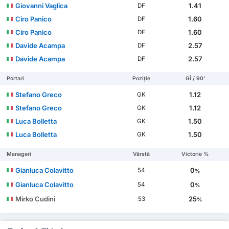
Giovanni Vaglica
1.41
DF
Ciro Panico
1.60
DF
Ciro Panico
1.60
DF
Davide Acampa
2.57
DF
Davide Acampa
2.57
DF
Portari
Poziție
GÎ / 90'
Stefano Greco
1.12
GK
Stefano Greco
1.12
GK
Luca Bolletta
1.50
GK
Luca Bolletta
1.50
GK
Manageri
Vârstă
Victorie %
Gianluca Colavitto
0
54
%
Gianluca Colavitto
0
54
%
Mirko Cudini
25
53
%