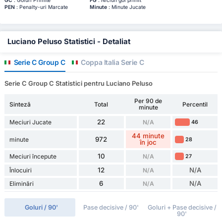
GC
: Goluri Primite
FG
: Niciun gol primit
PEN
: Penalty-uri Marcate
Minute
: Minute Jucate
Luciano Peluso Statistici - Detaliat
Serie C Group C
Coppa Italia Serie C
Serie C Group C Statistici pentru Luciano Peluso
Per 90 de
Sinteză
Total
Percentil
minute
22
Meciuri Jucate
N/A
46
44 minute
972
minute
28
în joc
10
Meciuri începute
N/A
27
12
N/A
Înlocuiri
N/A
6
N/A
Eliminări
N/A
Goluri / 90'
Pase decisive / 90'
Goluri + Pase decisive /
90'