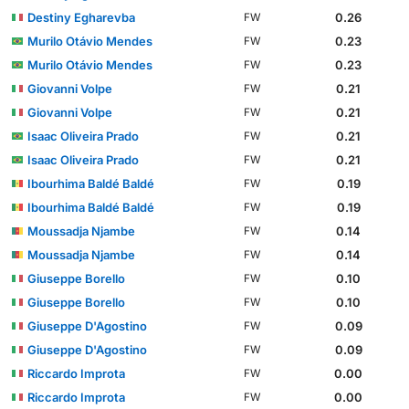
Destiny Egharevba
0.26
FW
Murilo Otávio Mendes
0.23
FW
Murilo Otávio Mendes
0.23
FW
Giovanni Volpe
0.21
FW
Giovanni Volpe
0.21
FW
Isaac Oliveira Prado
0.21
FW
Isaac Oliveira Prado
0.21
FW
Ibourhima Baldé Baldé
0.19
FW
Ibourhima Baldé Baldé
0.19
FW
Moussadja Njambe
0.14
FW
Moussadja Njambe
0.14
FW
Giuseppe Borello
0.10
FW
Giuseppe Borello
0.10
FW
Giuseppe D'Agostino
0.09
FW
Giuseppe D'Agostino
0.09
FW
Riccardo Improta
0.00
FW
Riccardo Improta
0.00
FW