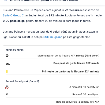
Luciano Peluso este un Mijlocaș care a jucat în
22 meciuri
acest sezon de
Serie C Group C
, având un total de
972 minute
. Luciano Peluso are în medie
0.09 pase de gol
pentru fiecare 90 de minute în care joacă în teren.
Luciano Peluso a marcat un total de
0 goluri
până acum în acest sezon în
ligă, plasându-l al
29
în echipa
SSC Giugliano
pe lista golgheterilor.
Minut cu Minut
Marchează un gol la fiecare
N/A minute (Fără goluri)
Dă o pasă de gol la fiecare 972 minute
Primește un cartonaș la fiecare 324 minute
Record Penalty-uri (Carieră)
A marcat
0
/ 0 penalty-uri
PEN
Ratate
0
/ 0 penalty-uri
Rată de conversie la penalty-uri:
N/A