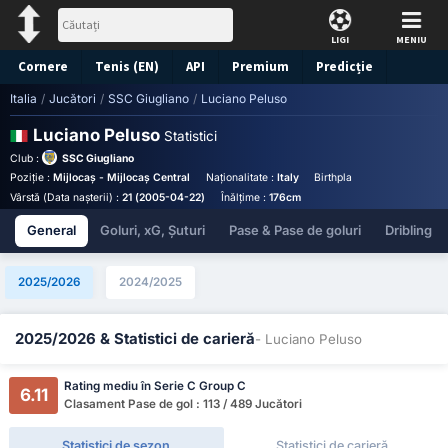
LIGI
MENIU
Cornere
Tenis (EN)
API
Premium
Predicție
Italia
/
Jucători
/
SSC Giugliano
/
Luciano Peluso
Luciano Peluso
Statistici
Club :
SSC Giugliano
Poziție :
Mijlocaș - Mijlocaș Central
Naționalitate :
Italy
Birthplace :
Italy - Italy
Vârstă (Data nașterii) :
21 (2005-04-22)
Înălțime :
176cm
General
Goluri, xG, Șuturi
Pase & Pase de goluri
Dribling
2025/2026
2024/2025
2025/2026 & Statistici de carieră
- Luciano Peluso
Rating mediu în Serie C Group C
6.11
Clasament Pase de gol : 113 / 489 Jucători
Statistici de sezon
Statistici de carieră