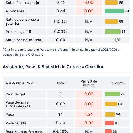
0
0.00
Șuturi în afara porții
68
/ 0
0 ori
0.00
A lovit bara
99
Rata de conversie a
0.00%
N/A
69
șuturilor
0.00%
N/A
Precizia șutării
82
0.00
N/A
N/A
Șuturi per gol marcat
Până în prezent, Luciano Peluso nu a efectuat niciun șut în sezonul 2025/2026 al
competiției Serie C Group C.
Asistențe, Pase, & Statistici de Creare a Ocaziilor
Per 90 de
Asistențe & Pase
Total
Percentil
minute
1
0.09
Pase de gol
78
Pase decisive
0.02
0.00
64
anticipate (xA)
14
1.34
Pase
54
9
0.86
Pase reușite
47
/ 14
64.29%
N/A
Rata de reușită a pasei
36