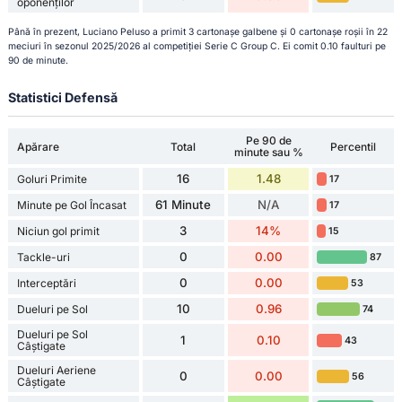
oponenților
Până în prezent, Luciano Peluso a primit 3 cartonașe galbene și 0 cartonașe roșii în 22
meciuri în sezonul 2025/2026 al competiției Serie C Group C. Ei comit 0.10 faulturi pe
90 de minute.
Statistici Defensă
Pe 90 de
Apărare
Total
Percentil
minute sau %
16
1.48
Goluri Primite
17
61 Minute
N/A
Minute pe Gol Încasat
17
3
14%
Niciun gol primit
15
0
0.00
Tackle-uri
87
0
0.00
Interceptări
53
10
0.96
Dueluri pe Sol
74
Dueluri pe Sol
1
0.10
43
Câștigate
Dueluri Aeriene
0
0.00
56
Câștigate