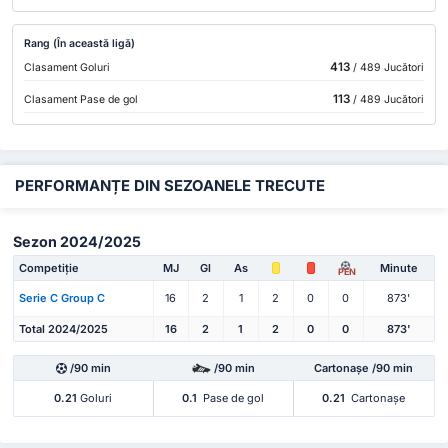
Rang (În această ligă)
413
Clasament Goluri
/ 489 Jucători
113
Clasament Pase de gol
/ 489 Jucători
PERFORMANȚE DIN SEZOANELE TRECUTE
Sezon 2024/2025
Competiție
MJ
Gl
As
Minute
PEN
Serie C Group C
16
2
1
2
0
0
873'
Total 2024/2025
16
2
1
2
0
0
873'
/90 min
/90 min
Cartonașe /90 min
0.21
Goluri
0.1
Pase de gol
0.21
Cartonașe