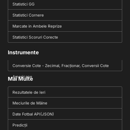
Statistici GG
Statistici Cornere
Marcate in Ambele Reprize
Statistici Scoruri Corecte
Instrumente
Conversie Cote - Zecimal, Fracționar, Conversii Cote
Americane
Mai Multe
Rezultatele de Ieri
Meciurile de Mâine
Date Fotbal API(JSON)
Predicții