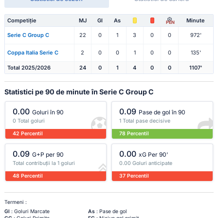
Competiție
MJ
Gl
As
Minute
PEN
Serie C Group C
22
0
1
3
0
0
972'
Coppa Italia Serie C
2
0
0
1
0
0
135'
Total 2025/2026
24
0
1
4
0
0
1107'
Statistici pe 90 de minute în Serie C Group C
0.00
0.09
Goluri în 90
Pase de gol în 90
0 Total goluri
1 Total pase decisive
42 Percentil
78 Percentil
0.09
0.00
G+P per 90
xG Per 90'
Total contribuții la 1 goluri
0.00 Goluri anticipate
48 Percentil
37 Percentil
Termeni :
Gl
: Goluri Marcate
As
: Pase de gol