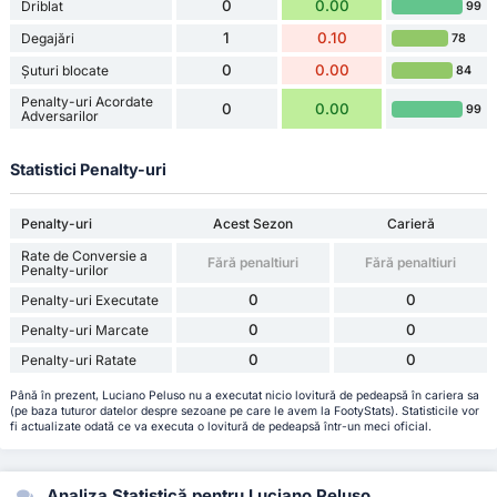
0
0.00
Driblat
99
1
0.10
Degajări
78
0
0.00
Șuturi blocate
84
Penalty-uri Acordate
0
0.00
99
Adversarilor
Statistici Penalty-uri
Penalty-uri
Acest Sezon
Carieră
Rate de Conversie a
Fără penaltiuri
Fără penaltiuri
Penalty-urilor
0
0
Penalty-uri Executate
0
0
Penalty-uri Marcate
0
0
Penalty-uri Ratate
Până în prezent, Luciano Peluso nu a executat nicio lovitură de pedeapsă în cariera sa
(pe baza tuturor datelor despre sezoane pe care le avem la FootyStats). Statisticile vor
fi actualizate odată ce va executa o lovitură de pedeapsă într-un meci oficial.
Analiza Statistică pentru Luciano Peluso