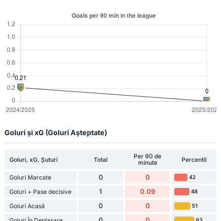
Goluri și xG (Goluri Așteptate)
Per 90 de
Goluri, xG, Șuturi
Total
Percentil
minute
0
0
Goluri Marcate
42
1
0.09
Goluri + Pase decisive
48
0
0
Goluri Acasă
51
0
0
Goluri În Deplasare
63