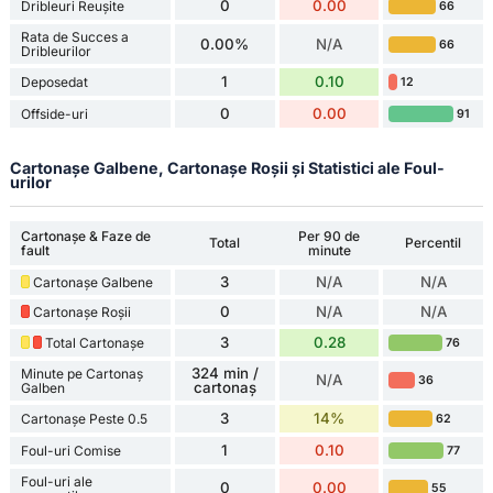
0
0.00
Dribleuri Reușite
66
Rata de Succes a
0.00%
N/A
66
Dribleurilor
1
0.10
Deposedat
12
0
0.00
Offside-uri
91
Cartonașe Galbene, Cartonașe Roșii și Statistici ale Foul-
urilor
Cartonașe & Faze de
Per 90 de
Total
Percentil
fault
minute
3
N/A
N/A
Cartonașe Galbene
0
N/A
N/A
Cartonașe Roșii
3
0.28
Total Cartonașe
76
324 min /
Minute pe Cartonaș
N/A
36
cartonaș
Galben
3
14%
Cartonașe Peste 0.5
62
1
0.10
Foul-uri Comise
77
Foul-uri ale
0
0.00
55