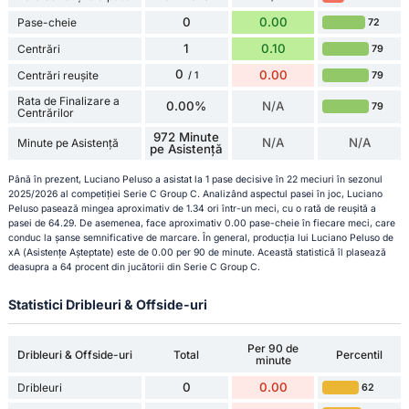
0
0.00
Pase-cheie
72
1
0.10
Centrări
79
0
0.00
Centrări reușite
79
/ 1
Rata de Finalizare a
0.00%
N/A
79
Centrărilor
972 Minute
N/A
N/A
Minute pe Asistență
pe Asistență
Până în prezent, Luciano Peluso a asistat la 1 pase decisive în 22 meciuri în sezonul
2025/2026 al competiției Serie C Group C. Analizând aspectul pasei în joc, Luciano
Peluso pasează mingea aproximativ de 1.34 ori într-un meci, cu o rată de reușită a
pasei de 64.29. De asemenea, face aproximativ 0.00 pase-cheie în fiecare meci, care
conduc la șanse semnificative de marcare. În general, producția lui Luciano Peluso de
xA (Asistențe Așteptate) este de 0.00 per 90 de minute. Această statistică îl plasează
deasupra a 64 procent din jucătorii din Serie C Group C.
Statistici Dribleuri & Offside-uri
Per 90 de
Dribleuri & Offside-uri
Total
Percentil
minute
0
0.00
Dribleuri
62