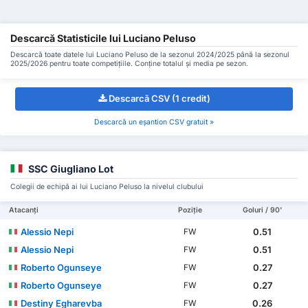
Descarcă Statisticile lui Luciano Peluso
Descarcă toate datele lui Luciano Peluso de la sezonul 2024/2025 până la sezonul
2025/2026 pentru toate competițiile. Conține totalul și media pe sezon.
Descarcă CSV (1 credit)
Descarcă un eșantion CSV gratuit »
SSC Giugliano Lot
Colegii de echipă ai lui Luciano Peluso la nivelul clubului
Atacanți
Poziție
Goluri / 90'
Alessio Nepi
0.51
FW
Alessio Nepi
0.51
FW
Roberto Ogunseye
0.27
FW
Roberto Ogunseye
0.27
FW
Destiny Egharevba
0.26
FW