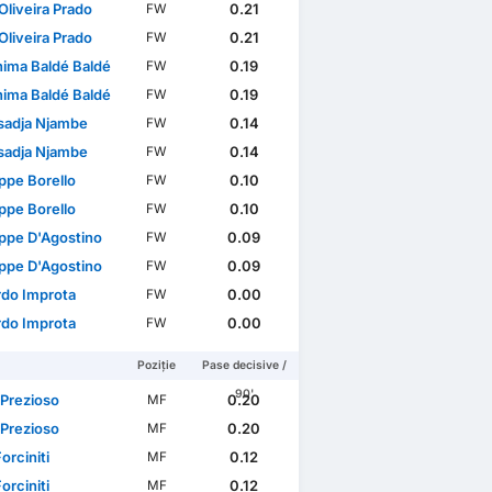
Oliveira Prado
0.21
FW
Oliveira Prado
0.21
FW
hima Baldé Baldé
0.19
FW
hima Baldé Baldé
0.19
FW
adja Njambe
0.14
FW
adja Njambe
0.14
FW
ppe Borello
0.10
FW
ppe Borello
0.10
FW
ppe D'Agostino
0.09
FW
ppe D'Agostino
0.09
FW
rdo Improta
0.00
FW
rdo Improta
0.00
FW
Poziție
Pase decisive /
90'
 Prezioso
0.20
MF
 Prezioso
0.20
MF
Forciniti
0.12
MF
Forciniti
0.12
MF