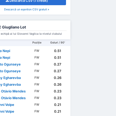
Descarcă CSV (1 credit)
Descarcă un eșantion CSV gratuit »
 Giugliano Lot
 echipă ai lui Giovanni Vaglica la nivelul clubului
Poziție
Goluri / 90'
io Nepi
0.51
FW
io Nepi
0.51
FW
to Ogunseye
0.27
FW
to Ogunseye
0.27
FW
ny Egharevba
0.26
FW
ny Egharevba
0.26
FW
o Otávio Mendes
0.23
FW
o Otávio Mendes
0.23
FW
nni Volpe
0.21
FW
nni Volpe
0.21
FW