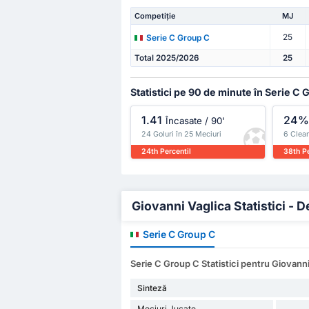
Competiție
MJ
25
Serie C Group C
Total 2025/2026
25
Statistici pe 90 de minute în Serie C 
1.41
24
Încasate / 90'
24 Goluri în 25 Meciuri
6 Clean
24th Percentil
38th Pe
Giovanni Vaglica Statistici - De
Serie C Group C
Serie C Group C Statistici pentru Giovanni
Sinteză
Meciuri Jucate