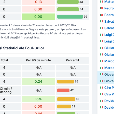
Matte
2
0.13
83
Pedro Jus
0
0.00
84
Pedro Jus
0
0.00
99
Salvato
 menținut 6 clean sheets în 25 meciuri în sezonul 2025/2026 al
Salvato
ă atunci când Giovanni Vaglica este pe teren, echipa sa încasează un
kle-uri și 0.13 interceptări pentru fiecare 90 de minute petrecute pe
Luigi 
v 0.13 degajări în același timp.
Luigi 
Statistici ale Foul-urilor
Giuli
Giuli
Total
Per 90 de minute
Percentil
Marco
4
N/A
N/A
Marco
0
N/A
N/A
Giova
Giova
4
0.24
65
Ciro 
82 min /
N/A
47
artonaș
Ciro 
4
16%
69
David
0
0.00
53
David
1
0.06
70