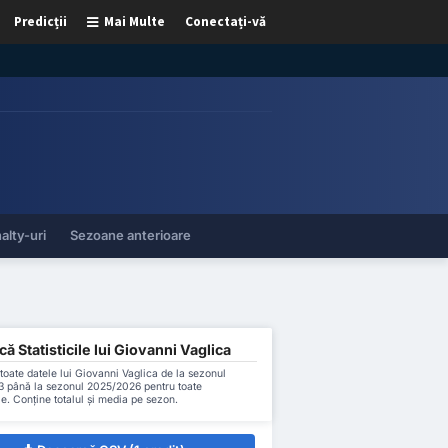
Predicții
Mai Multe
Conectați-vă
alty-uri
Sezoane anterioare
ă Statisticile lui Giovanni Vaglica
oate datele lui Giovanni Vaglica de la sezonul
 până la sezonul 2025/2026 pentru toate
le. Conține totalul și media pe sezon.