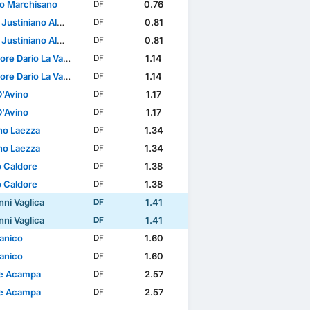
o Marchisano
0.76
DF
tiniano Almeida Gomes
0.81
DF
tiniano Almeida Gomes
0.81
DF
re Dario La Vardera
1.14
DF
re Dario La Vardera
1.14
DF
D'Avino
1.17
DF
D'Avino
1.17
DF
ano Laezza
1.34
DF
ano Laezza
1.34
DF
 Caldore
1.38
DF
 Caldore
1.38
DF
nni Vaglica
1.41
DF
nni Vaglica
1.41
DF
Panico
1.60
DF
Panico
1.60
DF
e Acampa
2.57
DF
e Acampa
2.57
DF