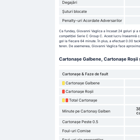
Degajări
Șuturi blocate
Penalty-uri Acordate Adversarilor
Ca fundaș, Giovanni Vaglica a încasat 24 goluri și a
competiției Serie C Group C. Acest lucru înseamnă c
gol la fiecare 64 minute. În plus, a efectuat 0.00 tac
teren. De asemenea, Giovanni Vaglica face aproximati
Cartonașe Galbene, Cartonașe Roșii și 
Cartonașe & Faze de fault
Cartonașe Galbene
Cartonașe Roșii
Total Cartonașe
3
Minute pe Cartonaș Galben
c
Cartonașe Peste 0.5
Foul-uri Comise
Foul-uri ale oponenților