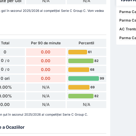
ute per Gol
N/A
N/A
n gol în sezonul 2025/2026 al competiției Serie C Group C. Vom vedea
Parma Cal
Parma Ca
AC Trent
Parma Cal
Total
Per 90 de minute
Percentil
0
0.00
61
0
0.00
82
/ 0
0
0.00
68
/ 0
0 ori
0.00
99
0.00%
N/A
69
0.00%
N/A
82
0.00
N/A
N/A
un șut în sezonul 2025/2026 al competiției Serie C Group C.
e a Ocaziilor