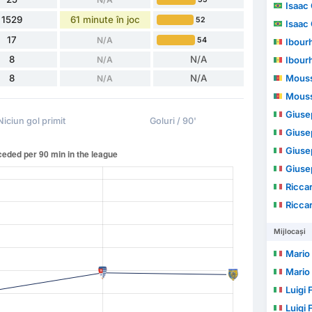
Isaac 
1529
61 minute în joc
52
Isaac 
17
N/A
54
Ibour
8
N/A
N/A
Ibour
8
N/A
Mouss
N/A
Mouss
Giuse
Niciun gol primit
Goluri / 90'
Giuse
Giuse
Giuse
Ricca
Ricca
Mijlocași
Mario
Mario
Luigi 
Luigi 