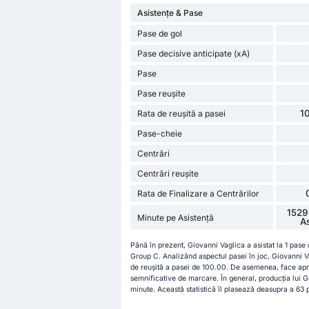
Asistențe & Pase
Pase de gol
Pase decisive anticipate (xA)
Pase
Pase reușite
1
Rata de reușită a pasei
Pase-cheie
Centrări
Centrări reușite
Rata de Finalizare a Centrărilor
1529
Minute pe Asistență
A
Până în prezent, Giovanni Vaglica a asistat la 1 pase
Group C. Analizând aspectul pasei în joc, Giovanni V
de reușită a pasei de 100.00. De asemenea, face apr
semnificative de marcare. În general, producția lui G
minute. Această statistică îl plasează deasupra a 63 