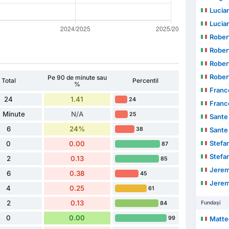
Lucia
Lucia
Rober
Rober
Rober
Rober
Pe 90 de minute sau
Total
Percentil
%
Franc
24
1.41
24
Franc
 Minute
N/A
25
Sante
6
24%
38
Sante
Stefa
0
0.00
87
Stefa
2
0.13
85
Jerem
6
0.38
45
Jerem
4
0.25
61
2
0.13
Fundași
84
0
0.00
99
Matte