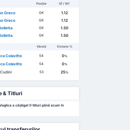
Poziție
GÎ / 90'
no Greco
1.12
GK
no Greco
1.12
GK
olletta
1.50
GK
olletta
1.50
GK
Vârstă
Victorie %
ca Colavitto
0
54
%
ca Colavitto
0
54
%
 Cudini
25
53
%
 & Titluri
aglica a câștigat 0 titluri până acum în
cul transferurilor