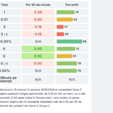
Total
Per 90 de minute
Percentil
1
0.06
70
0.01
0.00
63
3
0.19
27
3
0.19
29
/ 3
00.00%
N/A
99
0
0.00
72
0
0.00
61
0
0.00
79
/ 0
0.00%
N/A
79
 Minute pe
N/A
N/A
sistență
 decisive în 25 meciuri în sezonul 2025/2026 al competiției Serie C
aglica pasează mingea aproximativ de 0.19 ori într-un meci, cu o rată
oximativ 0.00 pase-cheie în fiecare meci, care conduc la șanse
iovanni Vaglica de xA (Asistențe Așteptate) este de 0.00 per 90 de
procent din jucătorii din Serie C Group C.