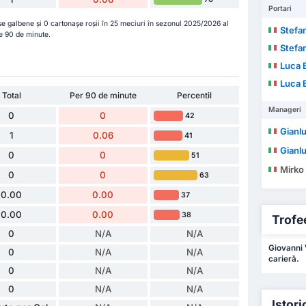
Portari
șe galbene și 0 cartonașe roșii în 25 meciuri în sezonul 2025/2026 al
Stefa
pe 90 de minute.
Stefa
Luca B
Luca B
Total
Per 90 de minute
Percentil
Manageri
0
0
42
Gianlu
1
0.06
41
Gianlu
0
0
51
Mirko
0
0
63
0.00
0.00
37
0.00
0.00
38
Trofee
0
N/A
N/A
Giovanni V
0
N/A
N/A
carieră.
0
N/A
N/A
0
N/A
N/A
Istori