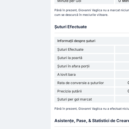
0 Min
Minute per Gol
Până în prezent, Giovanni Vaglica nu a marcat niciu
cum se descurcă în meciurile viitoare.
Șuturi Efectuate
Informații despre șuturi
Șuturi Efectuate
Șuturi la poartă
Șuturi în afara porții
A lovit bara
Rata de conversie a șuturilor
Precizia șutării
Șuturi per gol marcat
Până în prezent, Giovanni Vaglica nu a efectuat nici
Asistențe, Pase, & Statistici de Crear