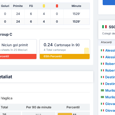
Goluri
Primite
FG
Minute
0
24
6
4
0
1529'
0
24
6
4
0
1529'
SSC
Colegii de
Group C
Atacanți
%
0.24
Niciun gol primit
Cartonașe în 90
 sheets în 25 Meciuri
4 Total cartonașe
Aless
rcentil
65th Percentil
Aless
Rober
Rober
taliat
Desti
Desti
Muril
Muril
 Vaglica
Giova
Total
Per 90 de minute
Percentil
Giova
25
N/A
55