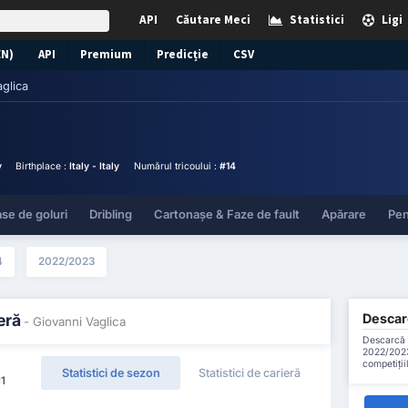
API
Căutare Meci
Statistici
Ligi
EN)
API
Premium
Predicție
CSV
glica
y
Birthplace :
Italy - Italy
Numărul tricoului :
#14
se de goluri
Dribling
Cartonașe & Faze de fault
Apărare
Pen
4
2022/2023
Descarc
eră
- Giovanni Vaglica
Descarcă t
2022/2023
competiții
Statistici de sezon
Statistici de carieră
11