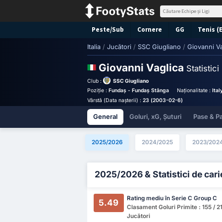
Peste/Sub
Cornere
GG
Tenis (
Italia
/
Jucători
/
SSC Giugliano
/
Giovanni Va
Giovanni Vaglica
Statistici
Club :
SSC Giugliano
Poziție :
Fundaș - Fundaș Stânga
Naționalitate :
Ital
Vârstă (Data nașterii) :
23 (2003-02-6)
General
Goluri, xG, Șuturi
Pase & Pa
2025/2026
2024/2025
2023/202
2025/2026 & Statistici de cari
Rating mediu în Serie C Group C
5.49
Clasament Goluri Primite : 155 / 2
Jucători