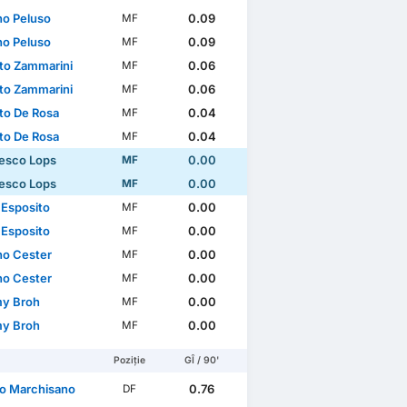
no Peluso
0.09
MF
no Peluso
0.09
MF
to Zammarini
0.06
MF
to Zammarini
0.06
MF
to De Rosa
0.04
MF
to De Rosa
0.04
MF
esco Lops
0.00
MF
esco Lops
0.00
MF
 Esposito
0.00
MF
 Esposito
0.00
MF
no Cester
0.00
MF
no Cester
0.00
MF
y Broh
0.00
MF
y Broh
0.00
MF
Poziție
GÎ / 90'
o Marchisano
0.76
DF