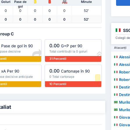
Goluri
Pase de
Minute
PEN
gol
0
0
0
0
0
52'
0
0
0
0
0
52'
SSC
Group C
Colegii de
0.00
Pase de gol în 90
G+P per 90
Atacanți
 pase decisive
Total contribuții la 0 goluri
Aless
entil
31 Percentil
Aless
0.00
xA Per 90
Cartonașe în 90
Rober
se decisive anticipate
0 Total cartonașe
Rober
entil
10 Percentil
Desti
Desti
Muril
aliat
Muril
Giova
Giova