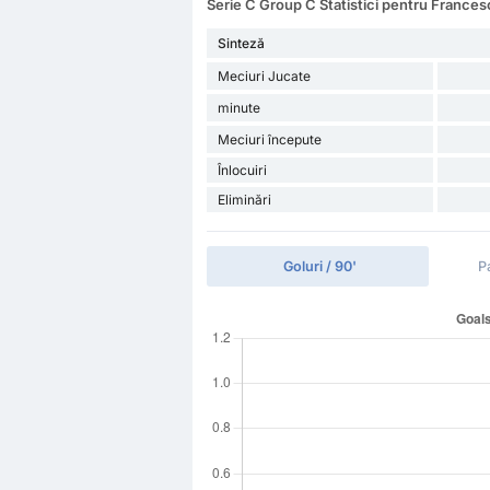
Serie C Group C Statistici pentru France
Sinteză
Meciuri Jucate
minute
Meciuri începute
Înlocuiri
Eliminări
Goluri / 90'
P