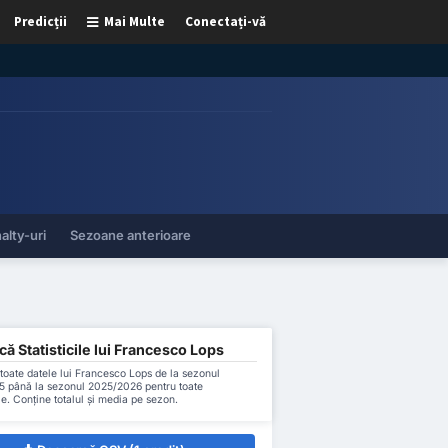
Predicții
Mai Multe
Conectați-vă
alty-uri
Sezoane anterioare
ă Statisticile lui Francesco Lops
oate datele lui Francesco Lops de la sezonul
 până la sezonul 2025/2026 pentru toate
le. Conține totalul și media pe sezon.