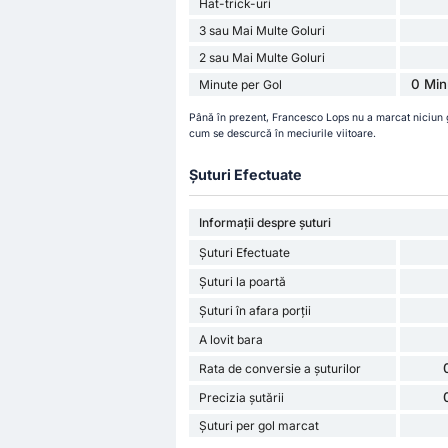
Hat-trick-uri
3 sau Mai Multe Goluri
2 sau Mai Multe Goluri
0 Min
Minute per Gol
Până în prezent, Francesco Lops nu a marcat niciun
cum se descurcă în meciurile viitoare.
Șuturi Efectuate
Informații despre șuturi
Șuturi Efectuate
Șuturi la poartă
Șuturi în afara porții
A lovit bara
Rata de conversie a șuturilor
Precizia șutării
Șuturi per gol marcat