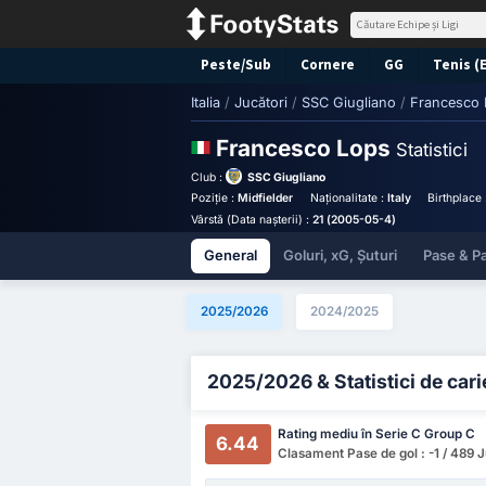
Peste/Sub
Cornere
GG
Tenis (
Italia
/
Jucători
/
SSC Giugliano
/
Francesco 
Francesco Lops
Statistici
Club :
SSC Giugliano
Poziție :
Midfielder
Naționalitate :
Italy
Birthplace
Vârstă (Data nașterii) :
21 (2005-05-4)
General
Goluri, xG, Șuturi
Pase & Pa
2025/2026
2024/2025
2025/2026 & Statistici de cari
Rating mediu în Serie C Group C
6.44
Clasament Pase de gol : -1 / 489 J