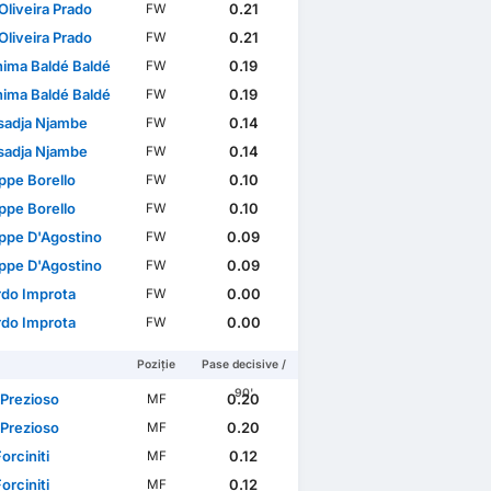
Oliveira Prado
0.21
FW
Oliveira Prado
0.21
FW
hima Baldé Baldé
0.19
FW
hima Baldé Baldé
0.19
FW
adja Njambe
0.14
FW
adja Njambe
0.14
FW
ppe Borello
0.10
FW
ppe Borello
0.10
FW
ppe D'Agostino
0.09
FW
ppe D'Agostino
0.09
FW
rdo Improta
0.00
FW
rdo Improta
0.00
FW
Poziție
Pase decisive /
90'
 Prezioso
0.20
MF
 Prezioso
0.20
MF
Forciniti
0.12
MF
Forciniti
0.12
MF