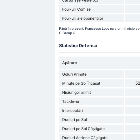
Cartonașe Peste 0.5
Foul-uri Comise
Foul-uri ale oponenților
Până în prezent, Francesco Lops nu a primit nicio ave
C Group C.
Statistici Defensă
Apărare
Goluri Primite
52
Minute pe Gol Încasat
Niciun gol primit
Tackle-uri
Interceptări
Dueluri pe Sol
Dueluri pe Sol Câștigate
Dueluri Aeriene Câștigate