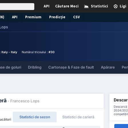
API
Căutare Meci
Statistici
Ligi
EN)
API
Premium
Predicție
CSV
Lops
 :
Italy - Italy
Numărul tricoului :
#30
se de goluri
Dribling
Cartonașe & Faze de fault
Apărare
Pen
Descarc
eră
- Francesco Lops
Descarcă t
2024/2025
competiții
Statistici de sezon
Statistici de carieră
ucători