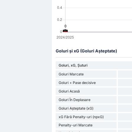
Goluri și xG (Goluri Așteptate)
Goluri, xG, Șuturi
Goluri Marcate
Goluri + Pase decisive
Goluri Acasă
Goluri În Deplasare
Goluri Așteptate (xG)
xG Fără Penalty-uri (npxG)
Penalty-uri Marcate