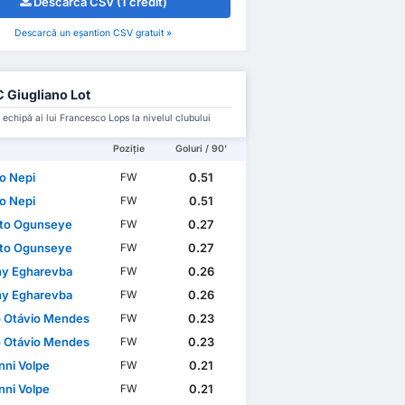
Descarcă CSV (1 credit)
Descarcă un eșantion CSV gratuit »
 Giugliano Lot
 echipă ai lui Francesco Lops la nivelul clubului
Poziție
Goluri / 90'
io Nepi
0.51
FW
io Nepi
0.51
FW
to Ogunseye
0.27
FW
to Ogunseye
0.27
FW
ny Egharevba
0.26
FW
ny Egharevba
0.26
FW
o Otávio Mendes
0.23
FW
o Otávio Mendes
0.23
FW
nni Volpe
0.21
FW
nni Volpe
0.21
FW