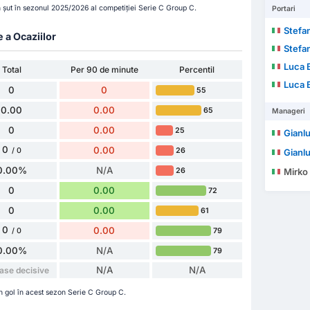
 șut în sezonul 2025/2026 al competiției Serie C Group C.
Portari
Stefa
e a Ocaziilor
Stefa
Luca B
Total
Per 90 de minute
Percentil
Luca B
0
0
55
0.00
0.00
65
Manageri
0
0.00
25
Gianlu
0
0.00
26
/ 0
Gianlu
0.00%
N/A
26
Mirko
0
0.00
72
0
0.00
61
0
0.00
79
/ 0
0.00%
N/A
79
N/A
N/A
ase decisive
un gol în acest sezon Serie C Group C.