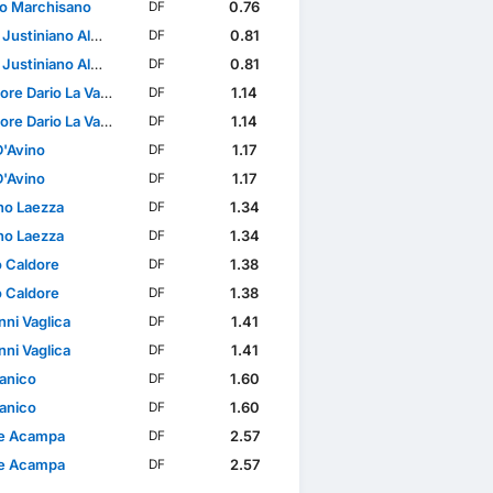
o Marchisano
0.76
DF
tiniano Almeida Gomes
0.81
DF
tiniano Almeida Gomes
0.81
DF
re Dario La Vardera
1.14
DF
re Dario La Vardera
1.14
DF
D'Avino
1.17
DF
D'Avino
1.17
DF
ano Laezza
1.34
DF
ano Laezza
1.34
DF
 Caldore
1.38
DF
 Caldore
1.38
DF
nni Vaglica
1.41
DF
nni Vaglica
1.41
DF
Panico
1.60
DF
Panico
1.60
DF
e Acampa
2.57
DF
e Acampa
2.57
DF