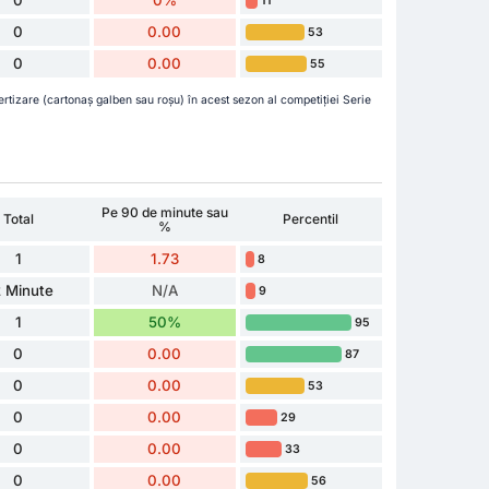
11
0
0.00
53
0
0.00
55
rtizare (cartonaș galben sau roșu) în acest sezon al competiției Serie
Pe 90 de minute sau
Total
Percentil
%
1
1.73
8
 Minute
N/A
9
1
50%
95
0
0.00
87
0
0.00
53
0
0.00
29
0
0.00
33
0
0.00
56