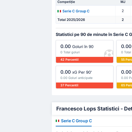
Competiție
MJ
2
Serie C Group C
Total 2025/2026
2
Statistici pe 90 de minute în Serie C 
0.00
0.00
Goluri în 90
0 Total goluri
0 Total
42 Percentil
55 Perc
0.00
0.00
xG Per 90'
0.00 Goluri anticipate
0.00 Pa
37 Percentil
65 Perc
Francesco Lops Statistici - Det
Serie C Group C