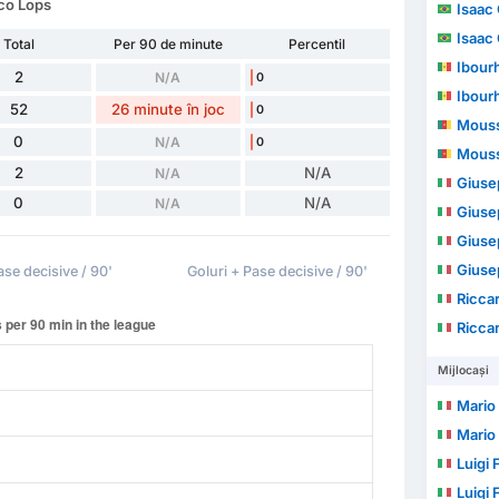
sco Lops
Isaac 
Isaac 
Total
Per 90 de minute
Percentil
Ibour
2
N/A
0
Ibour
52
26 minute în joc
0
Mouss
0
N/A
0
Mouss
2
N/A
N/A
Giuse
0
N/A
N/A
Giuse
Giuse
Giuse
ase decisive / 90'
Goluri + Pase decisive / 90'
Ricca
Ricca
Mijlocași
Mario
Mario
Luigi 
Luigi 