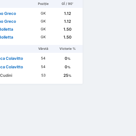
Poziție
GÎ / 90'
no Greco
1.12
GK
no Greco
1.12
GK
olletta
1.50
GK
olletta
1.50
GK
Vârstă
Victorie %
ca Colavitto
0
54
%
ca Colavitto
0
54
%
 Cudini
25
53
%