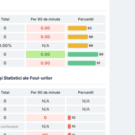
Total
Per 90 de minute
Percentil
0
0.00
62
0
0.00
66
0.00%
N/A
66
0
0.00
99
0
0.00
91
Statistici ale Foul-urilor
Total
Per 90 de minute
Percentil
0
N/A
N/A
0
N/A
N/A
0
0
10
N/A
 cartonașe
10
0
0%