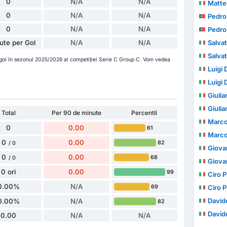
0
N/A
N/A
Matte
0
N/A
N/A
Pedro Jus
0
N/A
N/A
Pedro Jus
ute per Gol
N/A
N/A
Salvato
Salvato
 gol în sezonul 2025/2026 al competiției Serie C Group C. Vom vedea
Luigi 
Luigi 
Giuli
Giuli
Total
Per 90 de minute
Percentil
Marco
0
0.00
61
Marco
0
0.00
82
/ 0
Giova
0
0.00
68
/ 0
Giova
0 ori
0.00
99
Ciro 
0.00%
N/A
69
Ciro 
David
0.00%
N/A
82
David
0.00
N/A
N/A