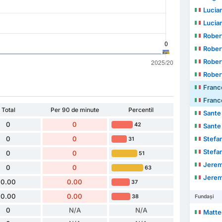
Lucia
Lucia
Rober
Rober
Rober
Rober
Franc
Franc
Total
Per 90 de minute
Percentil
Sante
0
0
42
Sante
0
0
Stefa
31
Stefa
0
0
51
Jerem
0
0
63
Jerem
0.00
0.00
37
0.00
0.00
38
Fundași
0
N/A
N/A
Matte