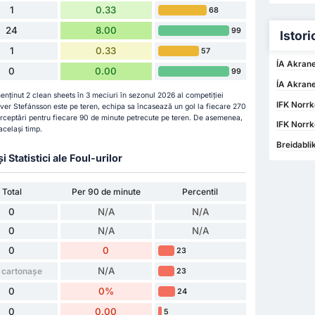
1
0.33
68
24
8.00
99
Istori
1
0.33
57
ÍA Akrane
0
0.00
99
ÍA Akrane
menținut 2 clean sheets în 3 meciuri în sezonul 2026 al competiției
IFK Norrk
ver Stefánsson este pe teren, echipa sa încasează un gol la fiecare 270
nterceptări pentru fiecare 90 de minute petrecute pe teren. De asemenea,
IFK Norrk
același timp.
Breidabli
Statistici ale Foul-urilor
Total
Per 90 de minute
Percentil
0
N/A
N/A
0
N/A
N/A
0
0
23
N/A
 cartonașe
23
0
0%
24
0
0.00
5