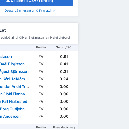
Descarcă CSV (1 credit)
Descarcă un eșantion CSV gratuit »
Lot
 echipă ai lui Oliver Stefánsson la nivelul clubului
Poziție
Goluri / 90'
íslason
0.61
FW
Daði Birgisson
0.41
FW
 Ágúst Björnsson
0.31
FW
 Kári Halldórsson
0.24
FW
ur Andri Tryggvason
0.00
FW
n Flóki Finnbogason
0.00
FW
r Páll Hjaltested
0.00
FW
Borg Gudjohnsen
0.00
FW
an Andersen
0.00
FW
Poziție
Pase decisive /