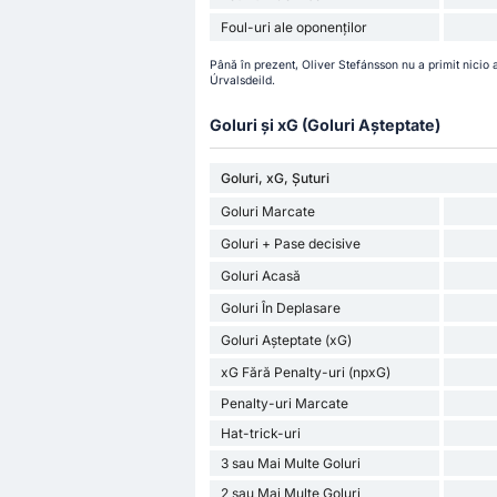
Foul-uri ale oponenților
Până în prezent, Oliver Stefánsson nu a primit nicio 
Úrvalsdeild.
Goluri și xG (Goluri Așteptate)
Goluri, xG, Șuturi
Goluri Marcate
Goluri + Pase decisive
Goluri Acasă
Goluri În Deplasare
Goluri Așteptate (xG)
xG Fără Penalty-uri (npxG)
Penalty-uri Marcate
Hat-trick-uri
3 sau Mai Multe Goluri
2 sau Mai Multe Goluri