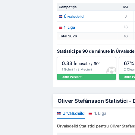
Competiție
MJ
3
Úrvalsdeild
13
1. Liga
Total 2026
16
Statistici pe 90 de minute în Úrvalsde
0.33
67%
Încasate / 90'
1 Goluri în 3 Meciuri
2 Clean
99th Percentil
99th Pe
Oliver Stefánsson Statistici - 
Úrvalsdeild
1. Liga
Úrvalsdeild Statistici pentru Oliver Stefá