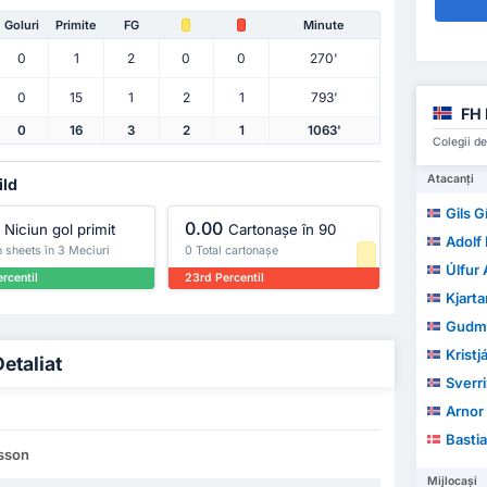
Goluri
Primite
FG
Minute
0
1
2
0
0
270'
0
15
1
2
1
793'
FH 
0
16
3
2
1
1063'
Colegii de
Atacanți
ild
Gils G
0.00
Niciun gol primit
Cartonașe în 90
Adolf 
 sheets în 3 Meciuri
0 Total cartonașe
Úlfur
rcentil
23rd Percentil
Kjartan
Gudmund
Kristjá
Detaliat
Sverri
Arnor 
Basti
nsson
Mijlocași