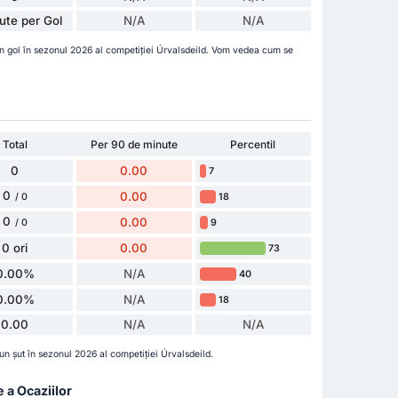
ute per Gol
N/A
N/A
un gol în sezonul 2026 al competiției Úrvalsdeild. Vom vedea cum se
Total
Per 90 de minute
Percentil
0
0.00
7
0
0.00
18
/ 0
0
0.00
9
/ 0
0 ori
0.00
73
0.00%
N/A
40
0.00%
N/A
18
0.00
N/A
N/A
un șut în sezonul 2026 al competiției Úrvalsdeild.
e a Ocaziilor