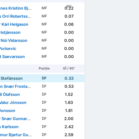
90'
 Kristinn Bjarnason
0.22
MF
Orri Robertsson
0.07
MF
r Kári Helgason
0.06
MF
ristjánsson
0.00
MF
 Nói Vidarsson
0.00
MF
Purisevic
0.00
MF
t Saevarsson
0.00
MF
Poziție
GÎ / 90'
r Stefánsson
0.33
DF
án Snær Frostason
0.53
DF
li Ólafsson
1.52
DF
 Valur Jónsson
1.63
DF
Jonsson
1.81
DF
 Snær Gunnarsson
2.00
DF
s Karlsson
2.42
DF
r Bjartur Guðmundsson
2.59
DF