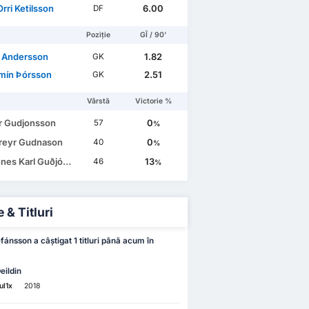
 Orri Ketilsson
6.00
DF
Poziție
GÎ / 90'
l Andersson
1.82
GK
mín Þórsson
2.51
GK
Vârstă
Victorie %
r Gudjonsson
0
57
%
Freyr Gudnason
0
40
%
s Karl Guðjónsson
13
46
%
 & Titluri
fánsson a câștigat 1 titluri până acum în
eildin
ul
1x
2018