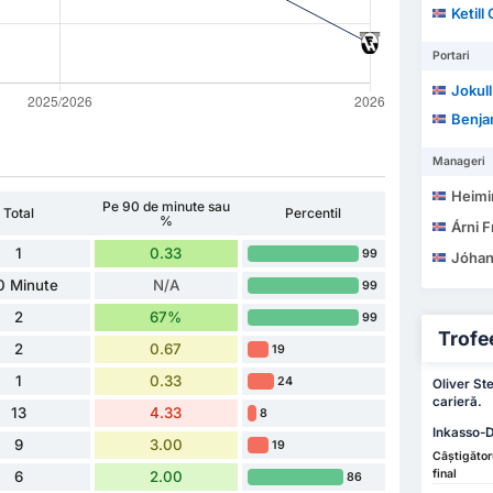
Ketill
Portari
Jokul
Benja
Manageri
Heimi
Pe 90 de minute sau
Total
Percentil
%
Árni 
1
0.33
99
Jóhanne
0 Minute
N/A
99
2
67%
99
Trofee
2
0.67
19
1
0.33
24
Oliver Ste
carieră.
13
4.33
8
Inkasso-D
9
3.00
19
Câștigător
final
6
2.00
86