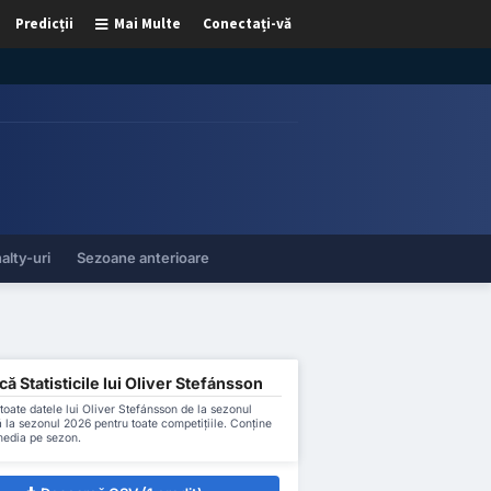
Predicții
Mai Multe
Conectați-vă
alty-uri
Sezoane anterioare
ă Statisticile lui Oliver Stefánsson
oate datele lui Oliver Stefánsson de la sezonul
la sezonul 2026 pentru toate competițiile. Conține
 media pe sezon.