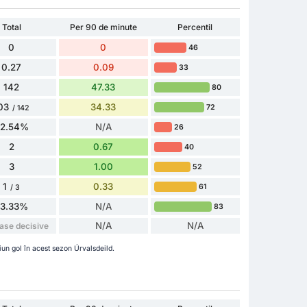
Total
Per 90 de minute
Percentil
0
0
46
0.27
0.09
33
142
47.33
80
03
34.33
72
/ 142
72.54%
N/A
26
2
0.67
40
3
1.00
52
1
0.33
61
/ 3
33.33%
N/A
83
N/A
N/A
ase decisive
iun gol în acest sezon Úrvalsdeild.