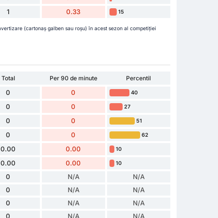
1
0.33
15
avertizare (cartonaș galben sau roșu) în acest sezon al competiției
Total
Per 90 de minute
Percentil
0
0
40
0
0
27
0
0
51
0
0
62
0.00
0.00
10
0.00
0.00
10
0
N/A
N/A
0
N/A
N/A
0
N/A
N/A
0
N/A
N/A