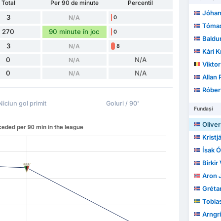
Total
Per 90 de minute
Percentil
Jóhannes
3
N/A
0
Tómas 
270
90 minute în joc
0
Baldu
3
N/A
8
Kári K
0
N/A
N/A
Viktor
0
N/A
N/A
Allan 
Róber
Niciun gol primit
Goluri / 90'
Fundași
Olive
Kristj
Ísak Ó
Birkir
Aron 
Grétar
Tobia
Arngrímu