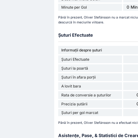
0 Min
Minute per Gol
Până în prezent, Oliver Stefánsson nu a marcat nici
descurcă în meciurile viitoare.
Șuturi Efectuate
Informații despre șuturi
Șuturi Efectuate
Șuturi la poartă
Șuturi în afara porții
A lovit bara
Rata de conversie a șuturilor
Precizia șutării
Șuturi per gol marcat
Până în prezent, Oliver Stefánsson nu a efectuat nici
Asistențe, Pase, & Statistici de Crear