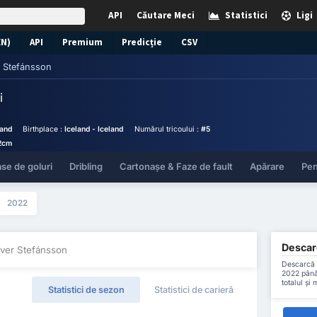
API
Căutare Meci
Statistici
Ligi
EN)
API
Premium
Predicție
CSV
r Stefánsson
i
land
Birthplace :
Iceland - Iceland
Numărul tricoului :
#5
2cm
se de goluri
Dribling
Cartonașe & Faze de fault
Apărare
Pen
2022
Descarc
iver Stefánsson
Descarcă t
2022 până 
totalul și
Statistici de sezon
Statistici de carieră