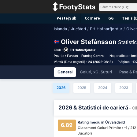
Peste/Sub
Cornere
GG
Tenis (
Islanda
/
Jucători
/
FH Hafnarfjordur
/
Olive
Oliver Stefánsson
Statistic
Club :
FH Hafnarfjordur
Poziție :
Fundaș - Fundaș Central
Naționalitate :
Ice
Vârstă (Data nașterii) :
24 (2002-08-3)
Înălțime :
19
General
Goluri, xG, Șuturi
Pase & Pa
2026
2025
2024
2023
2026 & Statistici de carieră
- Ol
Rating mediu în Úrvalsdeild
6.89
Clasament Goluri Primite : -1 / 212
Jucători