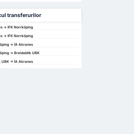
cul transferurilor
s -> IFK Norrköping
s -> IFK Norrköping
öping -> ÍA Akranes
öping -> Breidablik UBK
k UBK -> ÍA Akranes