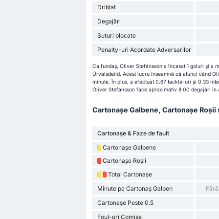
Driblat
Degajări
Șuturi blocate
Penalty-uri Acordate Adversarilor
Ca fundaș, Oliver Stefánsson a încasat 1 goluri și a 
Úrvalsdeild. Acest lucru înseamnă că atunci când Oli
minute. În plus, a efectuat 0.67 tackle-uri și 0.33 i
Oliver Stefánsson face aproximativ 8.00 degajări în 
Cartonașe Galbene, Cartonașe Roșii și 
Cartonașe & Faze de fault
Cartonașe Galbene
Cartonașe Roșii
Total Cartonașe
Minute pe Cartonaș Galben
Fără
Cartonașe Peste 0.5
Foul-uri Comise