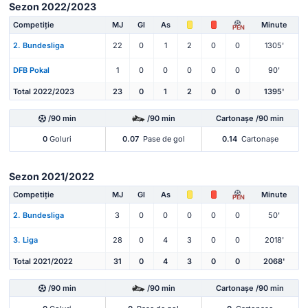
Sezon 2022/2023
Competiție
MJ
Gl
As
Minute
PEN
2. Bundesliga
22
0
1
2
0
0
1305'
DFB Pokal
1
0
0
0
0
0
90'
Total 2022/2023
23
0
1
2
0
0
1395'
/90 min
/90 min
Cartonașe /90 min
0
Goluri
0.07
Pase de gol
0.14
Cartonașe
Sezon 2021/2022
Competiție
MJ
Gl
As
Minute
PEN
2. Bundesliga
3
0
0
0
0
0
50'
3. Liga
28
0
4
3
0
0
2018'
Total 2021/2022
31
0
4
3
0
0
2068'
/90 min
/90 min
Cartonașe /90 min