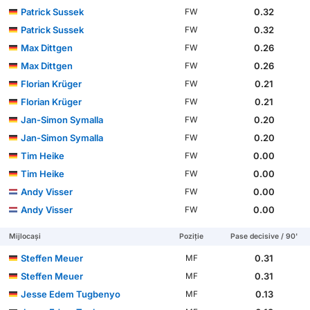
Patrick Sussek
0.32
FW
Patrick Sussek
0.32
FW
Max Dittgen
0.26
FW
Max Dittgen
0.26
FW
Florian Krüger
0.21
FW
Florian Krüger
0.21
FW
Jan-Simon Symalla
0.20
FW
Jan-Simon Symalla
0.20
FW
Tim Heike
0.00
FW
Tim Heike
0.00
FW
Andy Visser
0.00
FW
Andy Visser
0.00
FW
Mijlocași
Poziție
Pase decisive / 90'
Steffen Meuer
0.31
MF
Steffen Meuer
0.31
MF
Jesse Edem Tugbenyo
0.13
MF