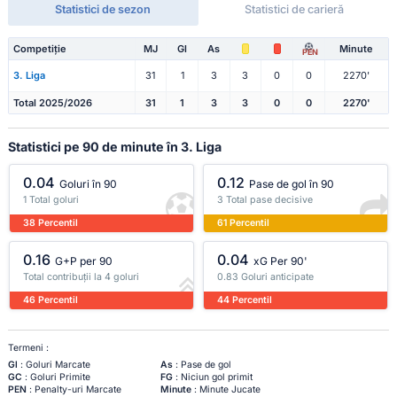
Statistici de sezon
Statistici de carieră
Competiție
MJ
Gl
As
Minute
PEN
3. Liga
31
1
3
3
0
0
2270'
Total 2025/2026
31
1
3
3
0
0
2270'
Statistici pe 90 de minute în 3. Liga
0.04
0.12
Goluri în 90
Pase de gol în 90
1 Total goluri
3 Total pase decisive
38 Percentil
61 Percentil
0.16
0.04
G+P per 90
xG Per 90'
Total contribuții la 4 goluri
0.83 Goluri anticipate
46 Percentil
44 Percentil
Termeni :
Gl
: Goluri Marcate
As
: Pase de gol
GC
: Goluri Primite
FG
: Niciun gol primit
PEN
: Penalty-uri Marcate
Minute
: Minute Jucate