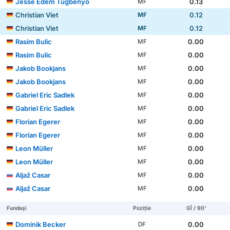
Jesse Edem Tugbenyo
0.13
MF
Christian Viet
0.12
MF
Christian Viet
0.12
MF
Rasim Bulic
0.00
MF
Rasim Bulic
0.00
MF
Jakob Bookjans
0.00
MF
Jakob Bookjans
0.00
MF
Gabriel Eric Sadlek
0.00
MF
Gabriel Eric Sadlek
0.00
MF
Florian Egerer
0.00
MF
Florian Egerer
0.00
MF
Leon Müller
0.00
MF
Leon Müller
0.00
MF
Aljaž Casar
0.00
MF
Aljaž Casar
0.00
MF
Fundași
Poziție
GÎ / 90'
Dominik Becker
0.00
DF