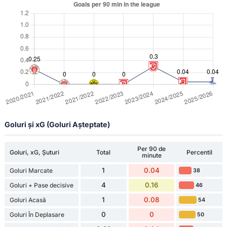
Goluri și xG (Goluri Așteptate)
Per 90 de
Goluri, xG, Șuturi
Total
Percentil
minute
1
0.04
Goluri Marcate
38
4
0.16
Goluri + Pase decisive
46
1
0.08
Goluri Acasă
54
0
0
Goluri În Deplasare
50