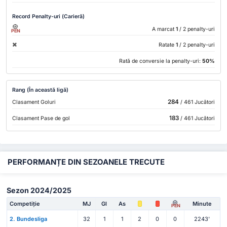
Record Penalty-uri (Carieră)
A marcat
1
/ 2 penalty-uri
PEN
Ratate
1
/ 2 penalty-uri
Rată de conversie la penalty-uri:
50%
Rang (În această ligă)
284
Clasament Goluri
/ 461 Jucători
183
Clasament Pase de gol
/ 461 Jucători
PERFORMANȚE DIN SEZOANELE TRECUTE
Sezon 2024/2025
Competiție
MJ
Gl
As
Minute
PEN
2. Bundesliga
32
1
1
2
0
0
2243'