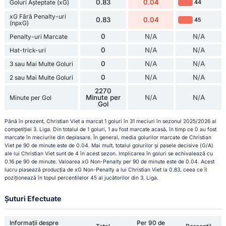
0.83
0.04
Goluri Așteptate (xG)
44
xG Fără Penalty-uri
0.83
0.04
45
(npxG)
0
N/A
N/A
Penalty-uri Marcate
0
N/A
N/A
Hat-trick-uri
0
N/A
N/A
3 sau Mai Multe Goluri
0
N/A
N/A
2 sau Mai Multe Goluri
2270
Minute per
N/A
N/A
Minute per Gol
Gol
Până în prezent, Christian Viet a marcat 1 goluri în 31 meciuri în sezonul 2025/2026 al
competiției 3. Liga. Din totalul de 1 goluri, 1 au fost marcate acasă, în timp ce 0 au fost
marcate în meciurile din deplasare. În general, media golurilor marcate de Christian
Viet pe 90 de minute este de 0.04. Mai mult, totalul golurilor și pasele decisive (G/A)
ale lui Christian Viet sunt de 4 în acest sezon. Implicarea în goluri se echivalează cu
0.16 pe 90 de minute. Valoarea xG Non-Penalty per 90 de minute este de 0.04. Acest
lucru plasează producția de xG Non-Penalty a lui Christian Viet la 0.83, ceea ce îl
poziționează în topul percentilelor 45 al jucătorilor din 3. Liga.
Șuturi Efectuate
Informații despre
Per 90 de