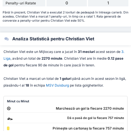
0
1
Penalty-uri Ratate
Până în prezent, Christian Viet a executat 2 lovituri de pedeapsă în întreaga carieră. Din
acestea, Christian Viet a marcat 1 penalty-uri, în timp ce a ratat 1. Rata generală de
conversie a penalty-urilor pentru Christian Viet este 50%.
Analiza Statistică pentru Christian Viet
Christian Viet este un Mijlocaș care a jucat în
31 meciuri
acest sezon de
3.
Liga
, având un total de
2270 minute
. Christian Viet are în medie
0.12 pase
de gol
pentru fiecare 90 de minute în care joacă în teren.
Christian Viet a marcat un total de
1 goluri
până acum în acest sezon în ligă,
plasându-l al
18
în echipa
MSV Duisburg
pe lista golgheterilor.
Minut cu Minut
Marchează un gol la fiecare 2270 minute
Dă o pasă de gol la fiecare 757 minute
Primește un cartonaș la fiecare 757 minute