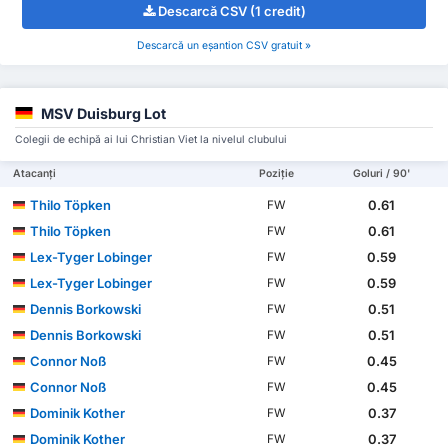
Descarcă CSV (1 credit)
Descarcă un eșantion CSV gratuit »
MSV Duisburg Lot
Colegii de echipă ai lui Christian Viet la nivelul clubului
Atacanți
Poziție
Goluri / 90'
Thilo Töpken
0.61
FW
Thilo Töpken
0.61
FW
Lex-Tyger Lobinger
0.59
FW
Lex-Tyger Lobinger
0.59
FW
Dennis Borkowski
0.51
FW
Dennis Borkowski
0.51
FW
Connor Noß
0.45
FW
Connor Noß
0.45
FW
Dominik Kother
0.37
FW
Dominik Kother
0.37
FW