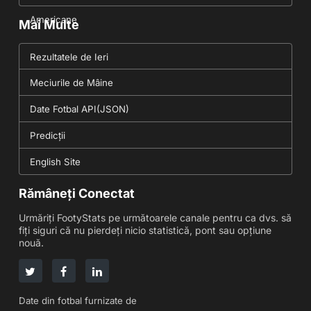
Americane
Mai Multe
Rezultatele de Ieri
Meciurile de Mâine
Date Fotbal API(JSON)
Predicții
English Site
Rămâneți Conectat
Urmăriți FootyStats pe următoarele canale pentru ca dvs. să
fiți siguri că nu pierdeți nicio statistică, pont sau opțiune
nouă.
Date din fotbal furnizate de