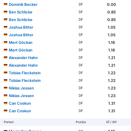
Dominik Becker
0.00
DF
Ben Schlicke
0.85
DF
Ben Schlicke
0.85
DF
Joshua Bitter
1.05
DF
Joshua Bitter
1.05
DF
Mert Göckan
1.16
DF
Mert Göckan
1.16
DF
Alexander Hahn
1.21
DF
Alexander Hahn
1.21
DF
Tobias Fleckstein
1.22
DF
Tobias Fleckstein
1.22
DF
Niklas Jessen
1.23
DF
Niklas Jessen
1.23
DF
Can Coskun
1.31
DF
Can Coskun
1.31
DF
Portari
Poziție
GÎ / 90'