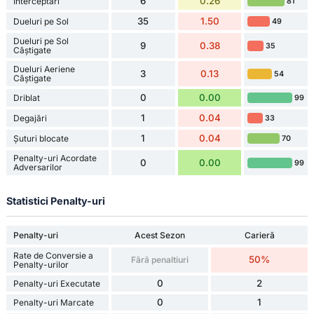
6
0.26
Interceptări
81
35
1.50
Dueluri pe Sol
49
Dueluri pe Sol
9
0.38
35
Câștigate
Dueluri Aeriene
3
0.13
54
Câștigate
0
0.00
Driblat
99
1
0.04
Degajări
33
1
0.04
Șuturi blocate
70
Penalty-uri Acordate
0
0.00
99
Adversarilor
Statistici Penalty-uri
Penalty-uri
Acest Sezon
Carieră
Rate de Conversie a
50%
Fără penaltiuri
Penalty-urilor
0
2
Penalty-uri Executate
0
1
Penalty-uri Marcate