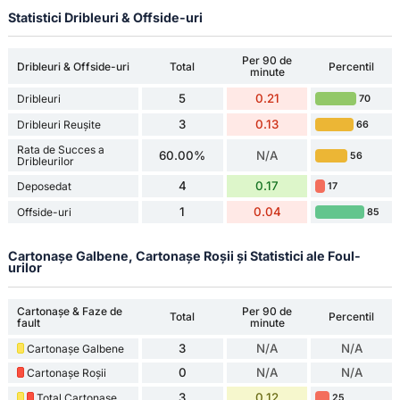
Statistici Dribleuri & Offside-uri
Per 90 de
Dribleuri & Offside-uri
Total
Percentil
minute
5
0.21
Dribleuri
70
3
0.13
Dribleuri Reușite
66
Rata de Succes a
60.00%
N/A
56
Dribleurilor
4
0.17
Deposedat
17
1
0.04
Offside-uri
85
Cartonașe Galbene, Cartonașe Roșii și Statistici ale Foul-
urilor
Cartonașe & Faze de
Per 90 de
Total
Percentil
fault
minute
3
N/A
N/A
Cartonașe Galbene
0
N/A
N/A
Cartonașe Roșii
3
0.12
Total Cartonașe
25