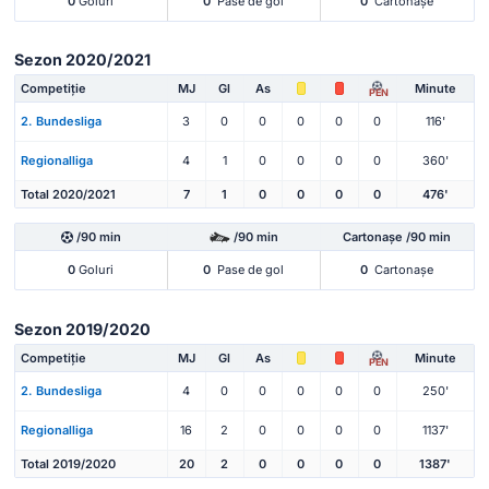
0
Goluri
0
Pase de gol
0
Cartonașe
Sezon 2020/2021
Competiție
MJ
Gl
As
Minute
PEN
2. Bundesliga
3
0
0
0
0
0
116'
Regionalliga
4
1
0
0
0
0
360'
Total 2020/2021
7
1
0
0
0
0
476'
/90 min
/90 min
Cartonașe /90 min
0
Goluri
0
Pase de gol
0
Cartonașe
Sezon 2019/2020
Competiție
MJ
Gl
As
Minute
PEN
2. Bundesliga
4
0
0
0
0
0
250'
Regionalliga
16
2
0
0
0
0
1137'
Total 2019/2020
20
2
0
0
0
0
1387'