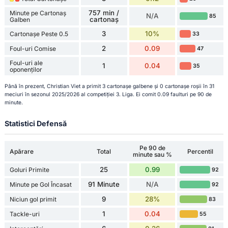
757 min /
Minute pe Cartonaș
N/A
85
cartonaș
Galben
3
10%
Cartonașe Peste 0.5
33
2
0.09
Foul-uri Comise
47
Foul-uri ale
1
0.04
35
oponenților
Până în prezent, Christian Viet a primit 3 cartonașe galbene și 0 cartonașe roșii în 31
meciuri în sezonul 2025/2026 al competiției 3. Liga. Ei comit 0.09 faulturi pe 90 de
minute.
Statistici Defensă
Pe 90 de
Apărare
Total
Percentil
minute sau %
25
0.99
Goluri Primite
92
91 Minute
N/A
Minute pe Gol Încasat
92
9
28%
Niciun gol primit
83
1
0.04
Tackle-uri
55