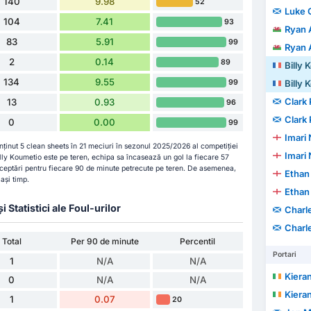
140
9.98
52
Luke 
104
7.41
93
Ryan 
83
5.91
99
Ryan 
2
0.14
89
Billy 
134
9.55
99
Billy 
Clark
13
0.93
96
Clark
0
0.00
99
Imari
nținut 5 clean sheets în 21 meciuri în sezonul 2025/2026 al competiției
Imari
ly Koumetio este pe teren, echipa sa încasează un gol la fiecare 57
terceptări pentru fiecare 90 de minute petrecute pe teren. De asemenea,
Ethan
ași timp.
Ethan
Statistici ale Foul-urilor
Charl
Charl
Total
Per 90 de minute
Percentil
Portari
1
N/A
N/A
Kiera
0
N/A
N/A
Kiera
1
0.07
20