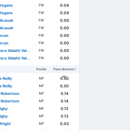
Yogane
0.04
FW
Yogane
0.04
FW
 Acauah
0.00
FW
 Acauah
0.00
FW
evan
0.00
FW
evan
0.00
FW
Aldahir Valenzuela López
0.00
FW
Aldahir Valenzuela López
0.00
FW
Poziție
Pase decisive /
90'
e Reilly
0.50
MF
e Reilly
0.50
MF
y Robertson
0.14
MF
y Robertson
0.14
MF
Digby
0.13
MF
Digby
0.13
MF
Wright
0.03
MF