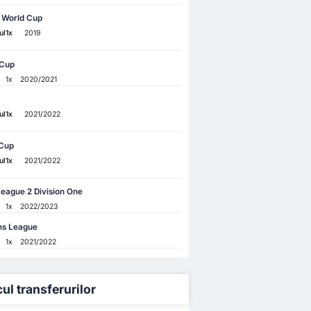
 World Cup
ul
1x
2019
 Cup
1x
2020/2021
ul
1x
2021/2022
Cup
ul
1x
2021/2022
eague 2 Division One
1x
2022/2023
s League
1x
2021/2022
cul transferurilor