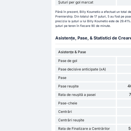
Șuturi per gol marcat
Până în prezent, Billy Koumetio a efectuat un total de
Premiership. Din totalul de 17 șuturi, 5 au fost pe poar
precizia la șuturi a lui Billy Koumetio este de 29.41%
șuturi pe teren în fiecare 90 de minute.
Asistențe, Pase, & Statistici de Crear
Asistențe & Pase
Pase de gol
Pase decisive anticipate (xA)
Pase
4
Pase reușite
Rata de reușită a pasei
Pase-cheie
Centrări
Centrări reușite
5
Rata de Finalizare a Centrărilor