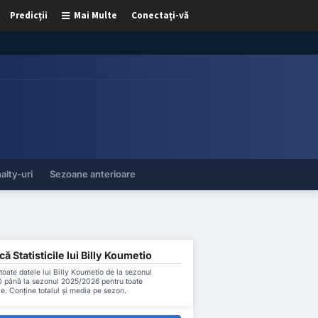
Predicții
Mai Multe
Conectați-vă
alty-uri
Sezoane anterioare
ă Statisticile lui Billy Koumetio
oate datele lui Billy Koumetio de la sezonul
 până la sezonul 2025/2026 pentru toate
le. Conține totalul și media pe sezon.