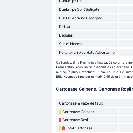
Dueluri pe Sol
Dueluri pe Sol Câștigate
Dueluri Aeriene Câștigate
Driblat
Degajări
Șuturi blocate
Penalty-uri Acordate Adversarilor
Ca fundaș, Billy Koumetio a încasat 22 goluri și a me
Premiership. Acest lucru înseamnă că atunci când Bil
minute. În plus, a efectuat 0.71 tackle-uri și 1.28 in
Billy Koumetio face aproximativ 9.55 degajări în acel
Cartonașe Galbene, Cartonașe Roșii și 
Cartonașe & Faze de fault
Cartonașe Galbene
Cartonașe Roșii
Total Cartonașe