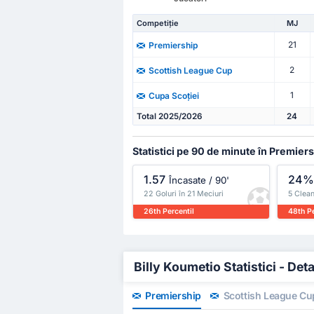
Competiție
MJ
21
Premiership
2
Scottish League Cup
1
Cupa Scoției
Total 2025/2026
24
Statistici pe 90 de minute în Premier
1.57
24
Încasate / 90'
22 Goluri în 21 Meciuri
5 Clean
26th Percentil
48th Pe
Billy Koumetio Statistici - Deta
Premiership
Scottish League Cu