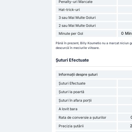
Penalty-uri Marcate
Hat-trick-uri
3 sau Mai Multe Goluri
2 sau Mai Multe Goluri
0 Min
Minute per Gol
Până în prezent, Billy Koumetio nu a marcat niciun 
descurcă în meciurile viitoare.
Șuturi Efectuate
Informații despre șuturi
Șuturi Efectuate
Șuturi la poartă
Șuturi în afara porții
A lovit bara
Rata de conversie a șuturilor
Precizia șutării