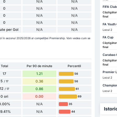
0
N/A
N/A
FIFA Club
0
N/A
N/A
Câștigător
0
N/A
N/A
final
0
N/A
N/A
FA Youth
ute per Gol
N/A
N/A
Locul 2
FA Cup
gol în sezonul 2025/2026 al competiției Premiership. Vom vedea cum se
Câștigător
final
Carabao 
Câștigător
final
Total
Per 90 de minute
Percentil
Premier L
17
1.21
56
Locul 2
5
0.36
56
/ 17
Champion
12
0.86
61
/ 17
Locul 2
0 ori
0.00
69
0.00%
N/A
35
Istori
29.41%
N/A
44