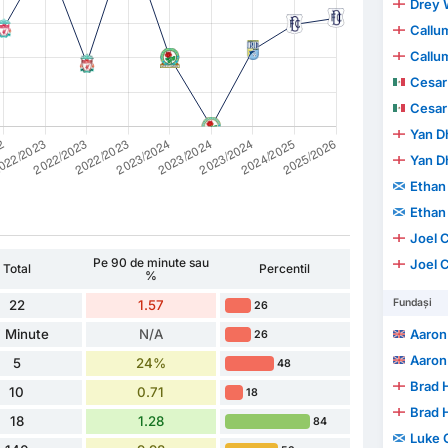
Drey 
Callu
Callu
Cesar
Cesar
Yan D
Yan D
Ethan
Ethan
Joel C
Pe 90 de minute sau
Joel C
Total
Percentil
%
Fundași
22
1.57
26
 Minute
N/A
Aaron
26
Aaron
5
24%
48
Brad H
10
0.71
18
Brad H
18
1.28
84
Luke 