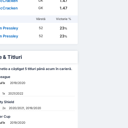
McCracken
1.47
GK
McCracken
1.47
GK
Vârstă
Victorie %
n Pressley
23
52
%
n Pressley
23
52
%
 & Titluri
etio a câștigat 5 titluri până acum în carieră.
League
ul
1x
2019/2020
1x
2021/2022
y Shield
2x
2020/2021, 2019/2020
er Cup
ul
1x
2019/2020