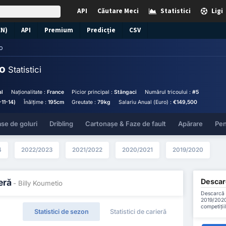
API
Căutare Meci
Statistici
Ligi
EN)
API
Premium
Predicție
CSV
o
io
Statistici
al
Naționalitate :
France
Picior principal :
Stângaci
Numărul tricoului :
#5
11-14)
Înălțime :
195cm
Greutate :
79kg
Salariu Anual (Euro) :
€149,500
se de goluri
Dribling
Cartonașe & Faze de fault
Apărare
Pen
4
2022/2023
2021/2022
2020/2021
2019/2020
Descarc
eră
- Billy Koumetio
Descarcă t
2019/2020
competiții
Statistici de sezon
Statistici de carieră