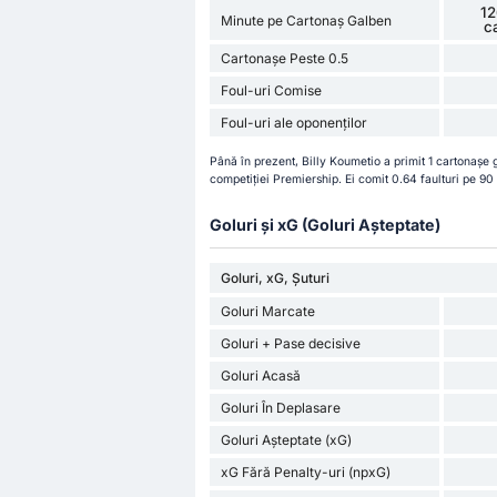
12
Minute pe Cartonaș Galben
c
Cartonașe Peste 0.5
Foul-uri Comise
Foul-uri ale oponenților
Până în prezent, Billy Koumetio a primit 1 cartonașe 
competiției Premiership. Ei comit 0.64 faulturi pe 90
Goluri și xG (Goluri Așteptate)
Goluri, xG, Șuturi
Goluri Marcate
Goluri + Pase decisive
Goluri Acasă
Goluri În Deplasare
Goluri Așteptate (xG)
xG Fără Penalty-uri (npxG)