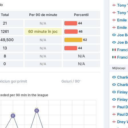
io
Tony 
Tony 
Total
Per 90 de minute
Percentil
Emile
21
N/A
44
Emile
1261
60 minute în joc
46
Joe B
149,500
N/A
62
Joe B
13
N/A
44
Francisco 
8
N/A
N/A
Francisco 
0
N/A
N/A
Mijlocași
Charli
Niciun gol primit
Goluri / 90'
Charli
Finla
Finla
Paul 
Paul 
Drey 