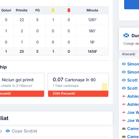
Goluri
Primite
FG
Minute
0
22
5
1
0
1261'
1
2
0
0
0
180'
Dun
0
1
0
0
0
18'
Colegii de
1
25
5
1
0
1459'
Atacanți
Simon
ship
Simon
%
0.07
Niciun gol primit
Cartonașe în 90
Scott
 sheets în 21 Meciuri
1 Total cartonașe
Scott
rcentil
20th Percentil
Ashle
Ashle
Joe W
liat
Joe W
Came
p
Cupa Scoției
Came