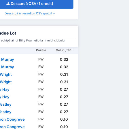
Descarcă CSV (1 credit)
Descarcă un eșantion CSV gratuit »
dee Lot
 echipă ai lui Billy Koumetio la nivelul clubului
Poziție
Goluri / 90'
 Murray
0.32
FW
 Murray
0.32
FW
 Wright
0.31
FW
 Wright
0.31
FW
y Hay
0.27
FW
y Hay
0.27
FW
estley
0.27
FW
estley
0.27
FW
ron Congreve
0.10
FW
ron Congreve
0.10
FW