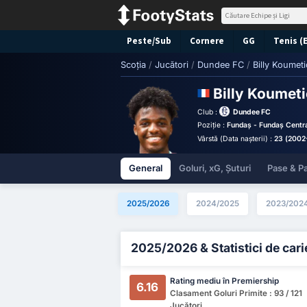
Peste/Sub
Cornere
GG
Tenis (
Scoția
/
Jucători
/
Dundee FC
/
Billy Koumeti
Billy Koumet
Club :
Dundee FC
Poziție :
Fundaș - Fundaș Centr
Vârstă (Data nașterii) :
23 (2002-
General
Goluri, xG, Șuturi
Pase & Pa
2025/2026
2024/2025
2023/202
2025/2026 & Statistici de cari
Rating mediu în Premiership
6.16
Clasament Goluri Primite : 93 / 121
Jucători