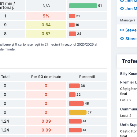
Jon 
61 min /
N/A
91
artonaș
Jon 
1
5%
21
Manageri
9
0.64
19
Steve
8
0.57
24
Steve
galbene și 0 cartonașe roșii în 21 meciuri în sezonul 2025/2026 al
 de minute.
Trofee
Billy Koum
Total
Per 90 de minute
Percentil
Premier 
0
0
36
Câștigător
final
0
0
22
Locul 2
0
0
48
Communit
0
0
57
Locul 2
1.24
0.09
41
Uefa Sup
1.24
0.09
41
Câștigător
final