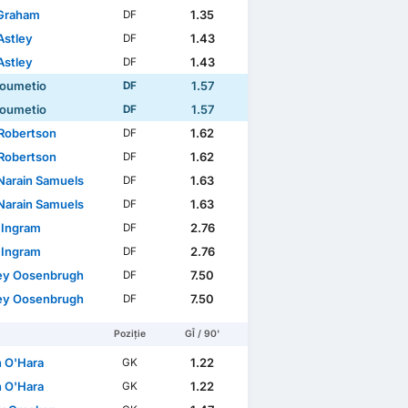
Graham
1.35
DF
Astley
1.43
DF
Astley
1.43
DF
Koumetio
1.57
DF
Koumetio
1.57
DF
 Robertson
1.62
DF
 Robertson
1.62
DF
 Narain Samuels
1.63
DF
 Narain Samuels
1.63
DF
 Ingram
2.76
DF
 Ingram
2.76
DF
ey Oosenbrugh
7.50
DF
ey Oosenbrugh
7.50
DF
Poziție
GÎ / 90'
n O'Hara
1.22
GK
n O'Hara
1.22
GK