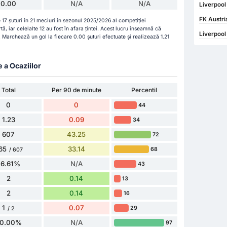
0.00
N/A
N/A
Liverpool
FK Austri
 17 șuturi în 21 meciuri în sezonul 2025/2026 al competiției
tă, iar celelalte 12 au fost în afara țintei. Acest lucru înseamnă că
Liverpool
. Marchează un gol la fiecare 0.00 șuturi efectuate și realizează 1.21
e a Ocaziilor
Total
Per 90 de minute
Percentil
0
0
44
1.23
0.09
34
607
43.25
72
65
33.14
68
/ 607
76.61%
N/A
43
2
0.14
13
2
0.14
16
1
0.07
29
/ 2
0.00%
N/A
97