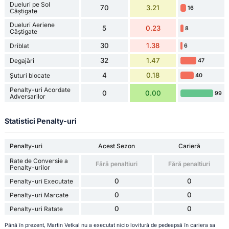
Dueluri pe Sol
70
3.21
16
Câștigate
Dueluri Aeriene
5
0.23
8
Câștigate
30
1.38
Driblat
6
32
1.47
Degajări
47
4
0.18
Șuturi blocate
40
Penalty-uri Acordate
0
0.00
99
Adversarilor
Statistici Penalty-uri
Penalty-uri
Acest Sezon
Carieră
Rate de Conversie a
Fără penaltiuri
Fără penaltiuri
Penalty-urilor
0
0
Penalty-uri Executate
0
0
Penalty-uri Marcate
0
0
Penalty-uri Ratate
Până în prezent, Martin Vetkal nu a executat nicio lovitură de pedeapsă în cariera sa