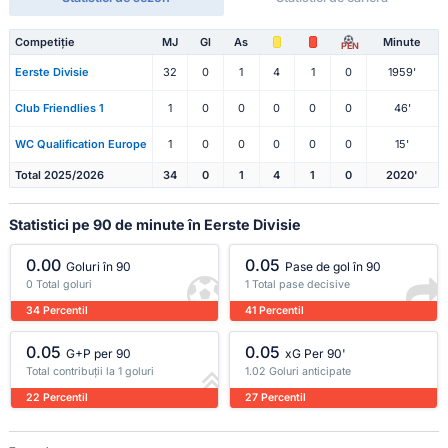
Competiție
MJ
Gl
As
Minute
PEN
Eerste Divisie
32
0
1
4
1
0
1959'
Club Friendlies 1
1
0
0
0
0
0
46'
WC Qualification Europe
1
0
0
0
0
0
15'
Total 2025/2026
34
0
1
4
1
0
2020'
Statistici pe 90 de minute în Eerste Divisie
0.00
0.05
Goluri în 90
Pase de gol în 90
0 Total goluri
1 Total pase decisive
34 Percentil
41 Percentil
0.05
0.05
G+P per 90
xG Per 90'
Total contribuții la 1 goluri
1.02 Goluri anticipate
22 Percentil
27 Percentil