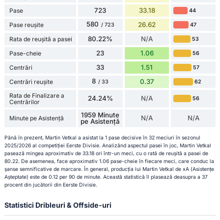
723
33.18
Pase
44
580
26.62
Pase reușite
47
/ 723
80.22%
N/A
Rata de reușită a pasei
53
23
1.06
Pase-cheie
56
33
1.51
Centrări
57
8
0.37
Centrări reușite
62
/ 33
Rata de Finalizare a
24.24%
N/A
56
Centrărilor
1959 Minute
N/A
N/A
Minute pe Asistență
pe Asistență
Până în prezent, Martin Vetkal a asistat la 1 pase decisive în 32 meciuri în sezonul
2025/2026 al competiției Eerste Divisie. Analizând aspectul pasei în joc, Martin Vetkal
pasează mingea aproximativ de 33.18 ori într-un meci, cu o rată de reușită a pasei de
80.22. De asemenea, face aproximativ 1.06 pase-cheie în fiecare meci, care conduc la
șanse semnificative de marcare. În general, producția lui Martin Vetkal de xA (Asistențe
Așteptate) este de 0.12 per 90 de minute. Această statistică îl plasează deasupra a 37
procent din jucătorii din Eerste Divisie.
Statistici Dribleuri & Offside-uri