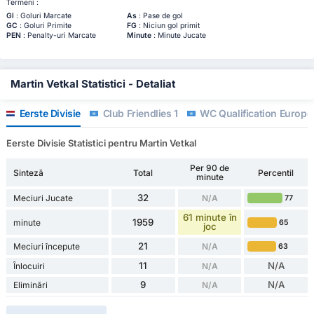
Termeni :
Gl
: Goluri Marcate
As
: Pase de gol
GC
: Goluri Primite
FG
: Niciun gol primit
PEN
: Penalty-uri Marcate
Minute
: Minute Jucate
Martin Vetkal Statistici - Detaliat
Eerste Divisie
Club Friendlies 1
WC Qualification Europe
Eerste Divisie Statistici pentru Martin Vetkal
Per 90 de
Sinteză
Total
Percentil
minute
32
Meciuri Jucate
N/A
77
61 minute în
1959
minute
65
joc
21
Meciuri începute
N/A
63
11
N/A
Înlocuiri
N/A
9
N/A
Eliminări
N/A