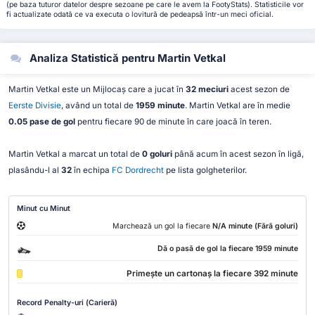
(pe baza tuturor datelor despre sezoane pe care le avem la FootyStats). Statisticile vor
fi actualizate odată ce va executa o lovitură de pedeapsă într-un meci oficial.
Analiza Statistică pentru Martin Vetkal
Martin Vetkal este un Mijlocaș care a jucat în
32 meciuri
acest sezon de
Eerste Divisie
, având un total de
1959 minute
. Martin Vetkal are în medie
0.05 pase de gol
pentru fiecare 90 de minute în care joacă în teren.
Martin Vetkal a marcat un total de
0 goluri
până acum în acest sezon în ligă,
plasându-l al
32
în echipa
FC Dordrecht
pe lista golgheterilor.
Minut cu Minut
Marchează un gol la fiecare
N/A minute (Fără goluri)
Dă o pasă de gol la fiecare 1959 minute
Primește un cartonaș la fiecare 392 minute
Record Penalty-uri (Carieră)