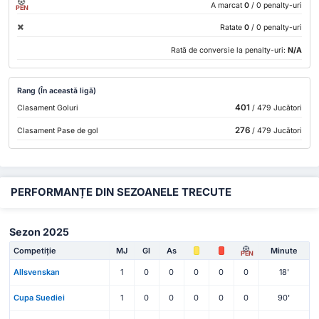
A marcat
0
/ 0 penalty-uri
PEN
Ratate
0
/ 0 penalty-uri
Rată de conversie la penalty-uri:
N/A
Rang (În această ligă)
401
Clasament Goluri
/ 479 Jucători
276
Clasament Pase de gol
/ 479 Jucători
PERFORMANȚE DIN SEZOANELE TRECUTE
Sezon 2025
Competiție
MJ
Gl
As
Minute
PEN
Allsvenskan
1
0
0
0
0
0
18'
Cupa Suediei
1
0
0
0
0
0
90'