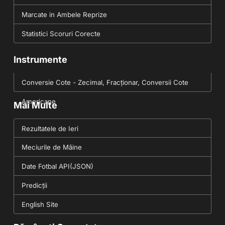
Marcate in Ambele Reprize
Statistici Scoruri Corecte
Instrumente
Conversie Cote - Zecimal, Fracționar, Conversii Cote
Americane
Mai Multe
Rezultatele de Ieri
Meciurile de Mâine
Date Fotbal API(JSON)
Predicții
English Site