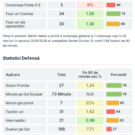
3
9%
Cartonașe Peste 0.5
46
34
1.56
Foul-uri Comise
73
Foul-uri ale
30
1.38
69
oponenților
Până în prezent, Martin Vetkal a primit 4 cartonașe galbene și 1 cartonașe roșii în 32
meciuri în sezonul 2025/2026 al competiției Eerste Divisie. Ei comit 1.56 faulturi pe 90
de minute.
Statistici Defensă
Pe 90 de
Apărare
Total
Percentil
minute sau %
27
1.24
Goluri Primite
78
73 Minute
N/A
Minute pe Gol Încasat
79
7
22%
Niciun gol primit
65
31
1.42
Tackle-uri
44
21
0.96
Interceptări
63
168
7.71
Dueluri pe Sol
27