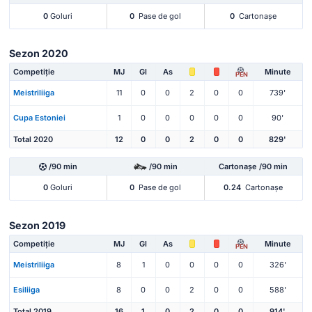
0
Goluri
0
Pase de gol
0
Cartonașe
Sezon 2020
Competiție
MJ
Gl
As
Minute
PEN
Meistriliiga
11
0
0
2
0
0
739'
Cupa Estoniei
1
0
0
0
0
0
90'
Total 2020
12
0
0
2
0
0
829'
/90 min
/90 min
Cartonașe /90 min
0
Goluri
0
Pase de gol
0.24
Cartonașe
Sezon 2019
Competiție
MJ
Gl
As
Minute
PEN
Meistriliiga
8
1
0
0
0
0
326'
Esiliiga
8
0
0
2
0
0
588'
Total 2019
16
1
0
2
0
0
914'