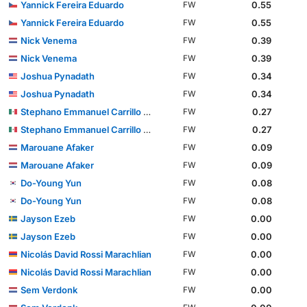
Yannick Fereira Eduardo
0.55
FW
Yannick Fereira Eduardo
0.55
FW
Nick Venema
0.39
FW
Nick Venema
0.39
FW
Joshua Pynadath
0.34
FW
Joshua Pynadath
0.34
FW
Stephano Emmanuel Carrillo Calderón
0.27
FW
Stephano Emmanuel Carrillo Calderón
0.27
FW
Marouane Afaker
0.09
FW
Marouane Afaker
0.09
FW
Do-Young Yun
0.08
FW
Do-Young Yun
0.08
FW
Jayson Ezeb
0.00
FW
Jayson Ezeb
0.00
FW
Nicolás David Rossi Marachlian
0.00
FW
Nicolás David Rossi Marachlian
0.00
FW
Sem Verdonk
0.00
FW