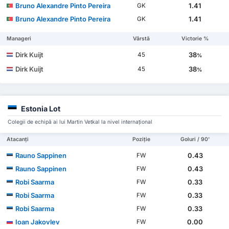
Bruno Alexandre Pinto Pereira
1.41
GK
Bruno Alexandre Pinto Pereira
1.41
GK
Manageri
Vârstă
Victorie %
Dirk Kuijt
38
45
%
Dirk Kuijt
38
45
%
Estonia Lot
Colegii de echipă ai lui Martin Vetkal la nivel internațional
Atacanți
Poziție
Goluri / 90'
Rauno Sappinen
0.43
FW
Rauno Sappinen
0.43
FW
Robi Saarma
0.33
FW
Robi Saarma
0.33
FW
Robi Saarma
0.33
FW
Ioan Jakovlev
0.00
FW