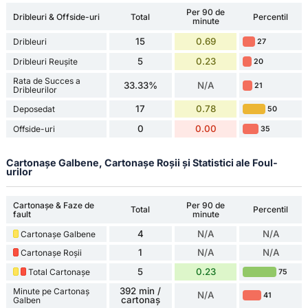
Per 90 de
Dribleuri & Offside-uri
Total
Percentil
minute
15
0.69
Dribleuri
27
5
0.23
Dribleuri Reușite
20
Rata de Succes a
33.33%
N/A
21
Dribleurilor
17
0.78
Deposedat
50
0
0.00
Offside-uri
35
Cartonașe Galbene, Cartonașe Roșii și Statistici ale Foul-
urilor
Cartonașe & Faze de
Per 90 de
Total
Percentil
fault
minute
4
N/A
N/A
Cartonașe Galbene
1
N/A
N/A
Cartonașe Roșii
5
0.23
Total Cartonașe
75
392 min /
Minute pe Cartonaș
N/A
41
cartonaș
Galben