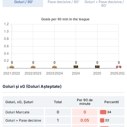
Goluri / 90'
Pase decisive / 90'
Goluri + Pase decisive /
90'
Goluri și xG (Goluri Așteptate)
Per 90 de
Goluri, xG, Șuturi
Total
Percentil
minute
0
0
Goluri Marcate
34
1
0.05
Goluri + Pase decisive
22