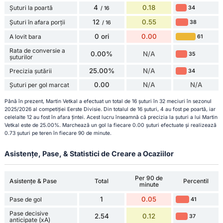
4
0.18
Șuturi la poartă
34
/ 16
12
0.55
Șuturi în afara porții
38
/ 16
0 ori
0.00
A lovit bara
61
Rata de conversie a
0.00%
N/A
35
șuturilor
25.00%
N/A
Precizia șutării
34
0.00
N/A
N/A
Șuturi per gol marcat
Până în prezent, Martin Vetkal a efectuat un total de 16 șuturi în 32 meciuri în sezonul
2025/2026 al competiției Eerste Divisie. Din totalul de 16 șuturi, 4 au fost pe poartă, iar
celelalte 12 au fost în afara țintei. Acest lucru înseamnă că precizia la șuturi a lui Martin
Vetkal este de 25.00%. Marchează un gol la fiecare 0.00 șuturi efectuate și realizează
0.73 șuturi pe teren în fiecare 90 de minute.
Asistențe, Pase, & Statistici de Creare a Ocaziilor
Per 90 de
Asistențe & Pase
Total
Percentil
minute
1
0.05
Pase de gol
41
Pase decisive
2.54
0.12
37
anticipate (xA)