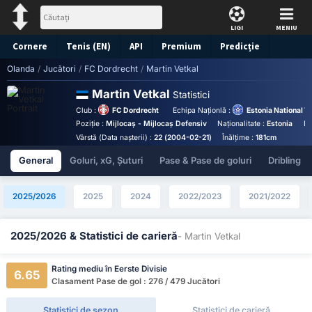
LIGI
MENIU
Cornere
Tenis (EN)
API
Premium
Predicție
Olanda
/
Jucători
/
FC Dordrecht
/
Martin Vetkal
Martin Vetkal
Statistici
Club :
FC Dordrecht
Echipa Naționlă :
Estonia National 
Poziție :
Mijlocaș - Mijlocaș Defensiv
Naționalitate :
Estonia
Bi
Vârstă (Data nașterii) :
22 (2004-02-21)
Înălțime :
181cm
General
Goluri, xG, Șuturi
Pase & Pase de goluri
Dribling
2025/2026
2025
2024
2022/2023
2021/2022
2025/2026 & Statistici de carieră
- Martin Vetkal
Rating mediu în Eerste Divisie
6.65
Clasament Pase de gol : 276 / 479 Jucători
Statistici de sezon
Statistici de carieră