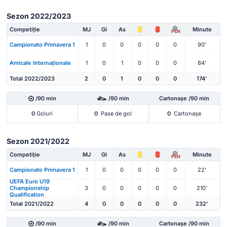
Sezon 2022/2023
Competiție
MJ
Gl
As
Minute
PEN
Campionato Primavera 1
1
0
0
0
0
0
90'
Amicale Internaționale
1
0
1
0
0
0
84'
Total 2022/2023
2
0
1
0
0
0
174'
/90 min
/90 min
Cartonașe /90 min
0
Goluri
0
Pase de gol
0
Cartonașe
Sezon 2021/2022
Competiție
MJ
Gl
As
Minute
PEN
Campionato Primavera 1
1
0
0
0
0
0
22'
UEFA Euro U19
Championship
3
0
0
0
0
0
210'
Qualification
Total 2021/2022
4
0
0
0
0
0
232'
/90 min
/90 min
Cartonașe /90 min