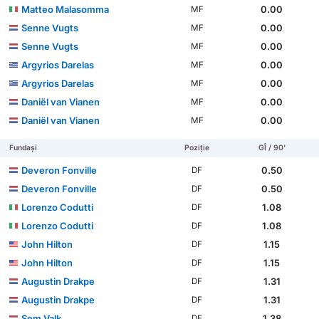
Matteo Malasomma
0.00
MF
Senne Vugts
0.00
MF
Senne Vugts
0.00
MF
Argyrios Darelas
0.00
MF
Argyrios Darelas
0.00
MF
Daniël van Vianen
0.00
MF
Daniël van Vianen
0.00
MF
Fundași
Poziție
GÎ / 90'
Deveron Fonville
0.50
DF
Deveron Fonville
0.50
DF
Lorenzo Codutti
1.08
DF
Lorenzo Codutti
1.08
DF
John Hilton
1.15
DF
John Hilton
1.15
DF
Augustin Drakpe
1.31
DF
Augustin Drakpe
1.31
DF
Sem Valk
1.38
DF