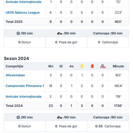
Amicale Internaționale
1
0
0
0
0
0
72'
UEFA Nations League
6
0
0
0
0
0
223'
Total 2025
9
0
0
0
0
0
403'
/90 min
/90 min
Cartonașe /90 min
0
Goluri
0
Pase de gol
0
Cartonașe
Sezon 2024
Competiție
MJ
Gl
As
Minute
PEN
Allsvenskan
3
0
0
1
0
0
163'
Campionato Primavera 1
18
0
1
2
0
0
1454'
Amicale Internaționale
2
0
0
0
0
0
119'
Total 2024
23
0
1
3
0
0
1736'
/90 min
/90 min
Cartonașe /90 min
0
Goluri
0
Pase de gol
0.55
Cartonașe