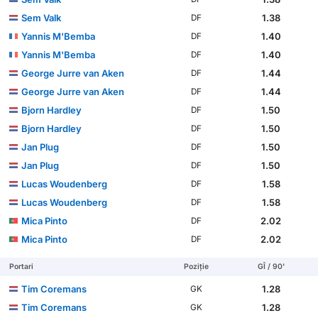
Sem Valk
1.38
DF
Yannis M'Bemba
1.40
DF
Yannis M'Bemba
1.40
DF
George Jurre van Aken
1.44
DF
George Jurre van Aken
1.44
DF
Bjorn Hardley
1.50
DF
Bjorn Hardley
1.50
DF
Jan Plug
1.50
DF
Jan Plug
1.50
DF
Lucas Woudenberg
1.58
DF
Lucas Woudenberg
1.58
DF
Mica Pinto
2.02
DF
Mica Pinto
2.02
DF
Portari
Poziție
GÎ / 90'
Tim Coremans
1.28
GK
Tim Coremans
1.28
GK