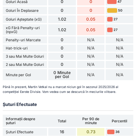
0
0
Goluri Acasă
47
0
0
Goluri În Deplasare
50
1.02
0.05
Goluri Așteptate (xG)
27
xG Fără Penalty-uri
1.02
0.05
27
(npxG)
0
N/A
N/A
Penalty-uri Marcate
0
N/A
N/A
Hat-trick-uri
0
N/A
N/A
3 sau Mai Multe Goluri
0
N/A
N/A
2 sau Mai Multe Goluri
0 Minute
N/A
N/A
Minute per Gol
per Gol
Până în prezent, Martin Vetkal nu a marcat niciun gol în sezonul 2025/2026 al
competiției Eerste Divisie. Vom vedea cum se descurcă în meciurile viitoare.
Șuturi Efectuate
Informații despre
Per 90 de
Total
Percentil
șuturi
minute
16
0.73
Șuturi Efectuate
36