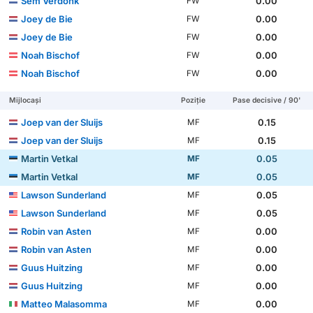
Sem Verdonk
0.00
FW
Joey de Bie
0.00
FW
Joey de Bie
0.00
FW
Noah Bischof
0.00
FW
Noah Bischof
0.00
FW
Mijlocași
Poziție
Pase decisive / 90'
Joep van der Sluijs
0.15
MF
Joep van der Sluijs
0.15
MF
Martin Vetkal
0.05
MF
Martin Vetkal
0.05
MF
Lawson Sunderland
0.05
MF
Lawson Sunderland
0.05
MF
Robin van Asten
0.00
MF
Robin van Asten
0.00
MF
Guus Huitzing
0.00
MF
Guus Huitzing
0.00
MF
Matteo Malasomma
0.00
MF