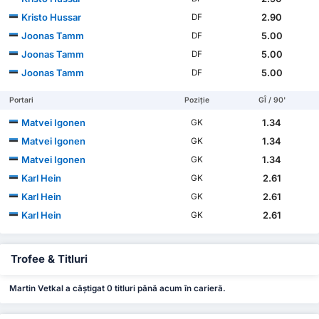
Kristo Hussar
2.90
DF
Joonas Tamm
5.00
DF
Joonas Tamm
5.00
DF
Joonas Tamm
5.00
DF
Portari
Poziție
GÎ / 90'
Matvei Igonen
1.34
GK
Matvei Igonen
1.34
GK
Matvei Igonen
1.34
GK
Karl Hein
2.61
GK
Karl Hein
2.61
GK
Karl Hein
2.61
GK
Trofee & Titluri
Martin Vetkal a câștigat 0 titluri până acum în carieră.