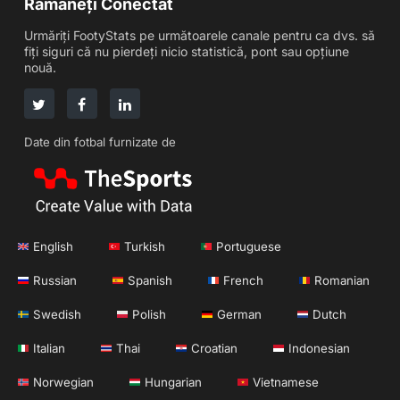
Rămâneți Conectat
Urmăriți FootyStats pe următoarele canale pentru ca dvs. să
fiți siguri că nu pierdeți nicio statistică, pont sau opțiune
nouă.
Date din fotbal furnizate de
English
Turkish
Portuguese
Russian
Spanish
French
Romanian
Swedish
Polish
German
Dutch
Italian
Thai
Croatian
Indonesian
Norwegian
Hungarian
Vietnamese