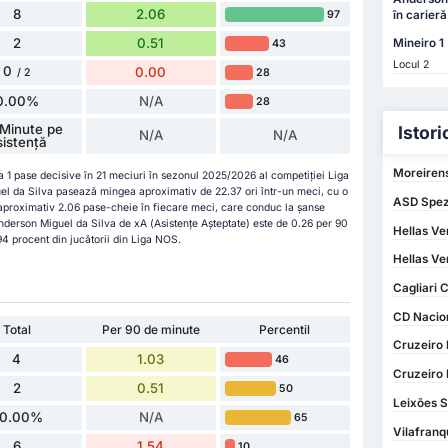
8
2.06
97
în carieră
2
0.51
Mineiro 1
43
Locul 2
0
0.00
28
/ 2
0.00%
N/A
28
Minute pe
Istori
N/A
N/A
sistență
Moreirens
a 1 pase decisive în 21 meciuri în sezonul 2025/2026 al competiției Liga
el da Silva pasează mingea aproximativ de 22.37 ori într-un meci, cu o
ASD Spezi
 aproximativ 2.06 pase-cheie în fiecare meci, care conduc la șanse
Ânderson Miguel da Silva de xA (Asistențe Așteptate) este de 0.26 per 90
Hellas Ve
94 procent din jucătorii din Liga NOS.
Hellas Ve
Cagliari 
CD Nacion
Total
Per 90 de minute
Percentil
Cruzeiro 
4
1.03
46
Cruzeiro 
2
0.51
50
Leixões S
0.00%
N/A
65
Vilafranq
6
1.54
10