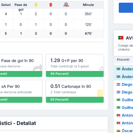
Goluri
Pase de
Minute
PEN
gol
4
1
2
0
0
350'
1
0
1
0
0
125'
5
1
3
0
0
475'
AVS
Colegii de
clubului
1.29
Atacanți
Pase de gol în 90
G+P per 90
 pase decisive
Total contribuții la 5 goluri
Ânderso
entil
99 Percentil
Ânderso
Diego A
0.51
xA Per 90
Cartonașe în 90
Diego A
se decisive anticipate
2 Total cartonașe
Guilh
entil
95 Percentil
Guilh
António M
tici - Detaliat
António M
Óscar A