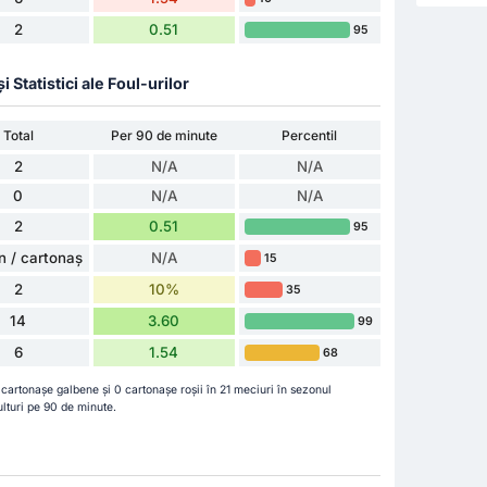
2
0.51
95
Statistici ale Foul-urilor
Total
Per 90 de minute
Percentil
2
N/A
N/A
0
N/A
N/A
2
0.51
95
n / cartonaș
N/A
15
2
10%
35
14
3.60
99
6
1.54
68
cartonașe galbene și 0 cartonașe roșii în 21 meciuri în sezonul
lturi pe 90 de minute.