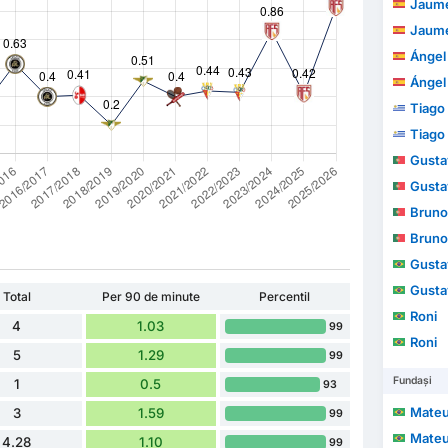
Jaume
Jaume
Ángel
Ángel
Tiago
Tiago
Gustav
Gustav
Bruno
Bruno
Gusta
Gusta
Total
Per 90 de minute
Percentil
Roni
4
1.03
99
Roni
5
1.29
99
Fundași
1
0.5
93
Mateus 
3
1.59
99
Mateus 
4.28
1.10
99