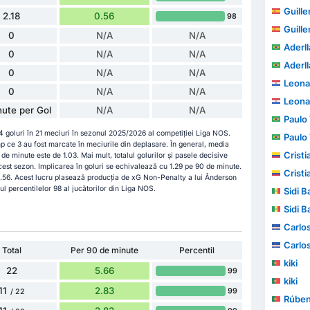
Guillem
2.18
0.56
98
Guillem
0
N/A
N/A
Aderl
0
N/A
N/A
Aderl
0
N/A
N/A
Leona
0
N/A
N/A
Leona
ute per Gol
N/A
N/A
Paulo V
 goluri în 21 meciuri în sezonul 2025/2026 al competiției Liga NOS.
Paulo V
imp ce 3 au fost marcate în meciurile din deplasare. În general, media
Cristia
e minute este de 1.03. Mai mult, totalul golurilor și pasele decisive
cest sezon. Implicarea în goluri se echivalează cu 1.29 pe 90 de minute.
Cristia
.56. Acest lucru plasează producția de xG Non-Penalty a lui Ânderson
ul percentilelor 98 al jucătorilor din Liga NOS.
Sidi B
Sidi B
Carlo
Carlo
Total
Per 90 de minute
Percentil
kiki
22
5.66
99
kiki
11
2.83
99
/ 22
Rúbe