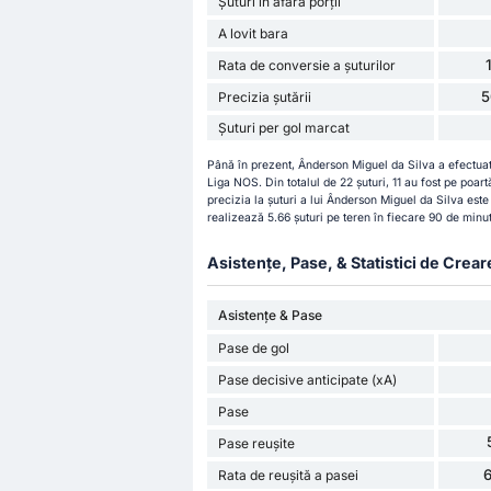
Șuturi în afara porții
A lovit bara
Rata de conversie a șuturilor
5
Precizia șutării
Șuturi per gol marcat
Până în prezent, Ânderson Miguel da Silva a efectuat 
Liga NOS. Din totalul de 22 șuturi, 11 au fost pe poartă
precizia la șuturi a lui Ânderson Miguel da Silva est
realizează 5.66 șuturi pe teren în fiecare 90 de minu
Asistențe, Pase, & Statistici de Crear
Asistențe & Pase
Pase de gol
Pase decisive anticipate (xA)
Pase
Pase reușite
Rata de reușită a pasei