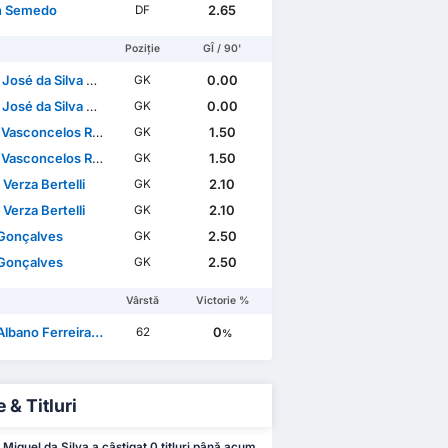
n Semedo
2.65
DF
Poziție
GÎ / 90'
sé da Silva Trigueira
0.00
GK
sé da Silva Trigueira
0.00
GK
Vasconcelos Ramos
1.50
GK
Vasconcelos Ramos
1.50
GK
Verza Bertelli
2.10
GK
Verza Bertelli
2.10
GK
Gonçalves
2.50
GK
Gonçalves
2.50
GK
Vârstă
Victorie %
ano Ferreira da Mota
0
62
%
 & Titluri
Miguel da Silva a câștigat 0 titluri până acum