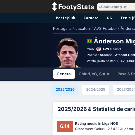
Peste/Sub
Cornere
GG
Tenis (
Portugalia
/
Jucători
/
AVS Futebol
/
Ânderso
Ânderson Mig
Club :
AVS Futebol
Poziție :
Atacant - Atacant Cent
Vârstă (Data nașterii) :
42 (1983
General
Goluri, xG, Șuturi
Pase & Pa
2025/2026
2024/2025
2023/202
2025/2026 & Statistici de cari
Rating mediu în Liga NOS
6.14
Clasament Goluri : 2 / 422 Jucători