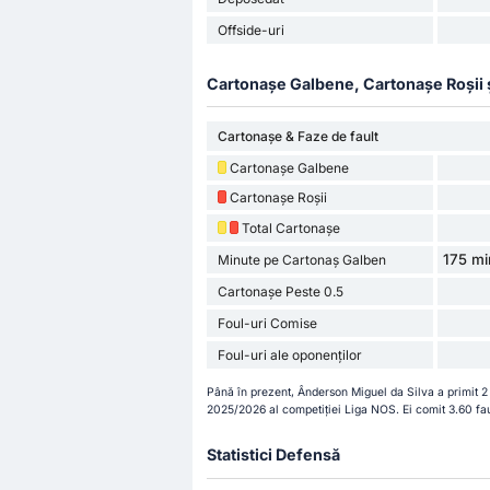
Offside-uri
Cartonașe Galbene, Cartonașe Roșii și 
Cartonașe & Faze de fault
Cartonașe Galbene
Cartonașe Roșii
Total Cartonașe
175 mi
Minute pe Cartonaș Galben
Cartonașe Peste 0.5
Foul-uri Comise
Foul-uri ale oponenților
Până în prezent, Ânderson Miguel da Silva a primit 2 
2025/2026 al competiției Liga NOS. Ei comit 3.60 fau
Statistici Defensă