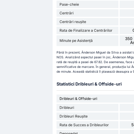
Pase-cheie
Centrări
Centrări reușite
Rata de Finalizare a Centrărilor
350 
Minute pe Asistență
A
Până în prezent, Ânderson Miguel da Silva a asistat l
NOS. Analizând aspectul pasei în joc, Ânderson Migu
rată de reușită a pasei de 67.82. De asemenea, face
semnificative de marcare. În general, producția lui 
de minute. Această statistică îl plasează deasupra a 
Statistici Dribleuri & Offside-uri
Dribleuri & Offside-uri
Dribleuri
Dribleuri Reușite
5
Rata de Succes a Dribleurilor
Deposedat