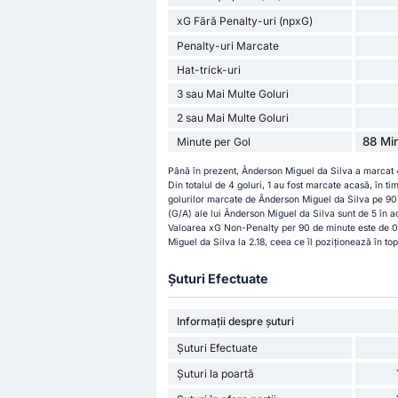
xG Fără Penalty-uri (npxG)
Penalty-uri Marcate
Hat-trick-uri
3 sau Mai Multe Goluri
2 sau Mai Multe Goluri
88 Min
Minute per Gol
Până în prezent, Ânderson Miguel da Silva a marcat 4
Din totalul de 4 goluri, 1 au fost marcate acasă, în t
golurilor marcate de Ânderson Miguel da Silva pe 90 d
(G/A) ale lui Ânderson Miguel da Silva sunt de 5 în a
Valoarea xG Non-Penalty per 90 de minute este de 0
Miguel da Silva la 2.18, ceea ce îl poziționează în top
Șuturi Efectuate
Informații despre șuturi
Șuturi Efectuate
Șuturi la poartă