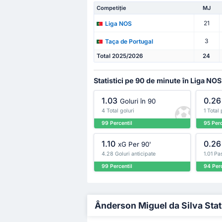
Competiție
MJ
21
Liga NOS
3
Taça de Portugal
Total 2025/2026
24
Statistici pe 90 de minute în Liga NOS
1.03
0.26
Goluri în 90
4 Total goluri
1 Total
99 Percentil
95 Perc
1.10
0.26
xG Per 90'
4.28 Goluri anticipate
1.01 Pa
99 Percentil
94 Perc
Ânderson Miguel da Silva Statis