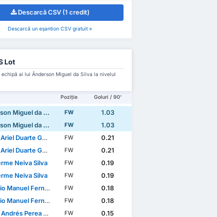
Descarcă CSV (1 credit)
Descarcă un eșantion CSV gratuit »
 Lot
 echipă ai lui Ânderson Miguel da Silva la nivelul
Poziție
Goluri / 90'
n Miguel da Silva
1.03
FW
n Miguel da Silva
1.03
FW
riel Duarte Garcete
0.21
FW
riel Duarte Garcete
0.21
FW
erme Neiva Silva
0.19
FW
erme Neiva Silva
0.19
FW
anuel Fernandes Mendes
0.18
FW
anuel Fernandes Mendes
0.18
FW
ndrés Perea Abonce
0.15
FW