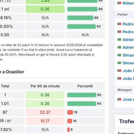
11
2.83
99
/ 22
Rúbe
1 ori
0.26
99
Portari
18.18%
N/A
86
Pedro Jo
0.00%
N/A
93
Pedro Jo
5.50
N/A
N/A
Adriel 
un total de 22 șuturi în 21 meciuri în sezonul 2025/2026 al competiției
Adriel 
, iar celelalte 11 au fost în afara țintei. Acest lucru înseamnă că
e de 50.00%. Marchează un gol la fiecare 5.50 șuturi efectuate și
Simao 
te.
Simao 
João 
e a Ocaziilor
João 
Total
Per 90 de minute
Percentil
Manageri
1
0.26
95
José Alb
1.01
0.26
94
87
22.37
19
59
Trofee
15.17
16
/ 87
67.82%
N/A
8
Ânderson 