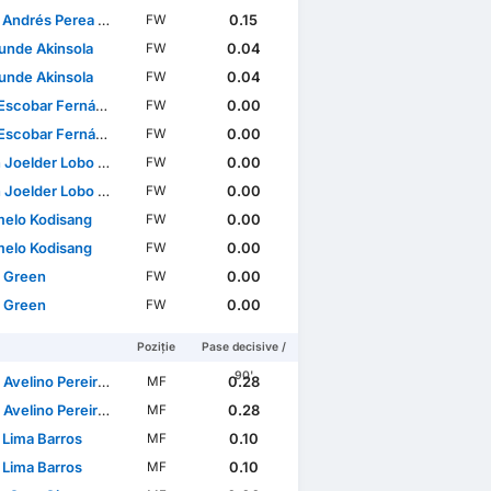
ndrés Perea Abonce
0.15
FW
unde Akinsola
0.04
FW
unde Akinsola
0.04
FW
scobar Fernández
0.00
FW
scobar Fernández
0.00
FW
oelder Lobo Mucuana
0.00
FW
oelder Lobo Mucuana
0.00
FW
elo Kodisang
0.00
FW
elo Kodisang
0.00
FW
 Green
0.00
FW
 Green
0.00
FW
Poziție
Pase decisive /
90'
lino Pereira Pinto Barbosa
0.28
MF
lino Pereira Pinto Barbosa
0.28
MF
 Lima Barros
0.10
MF
 Lima Barros
0.10
MF