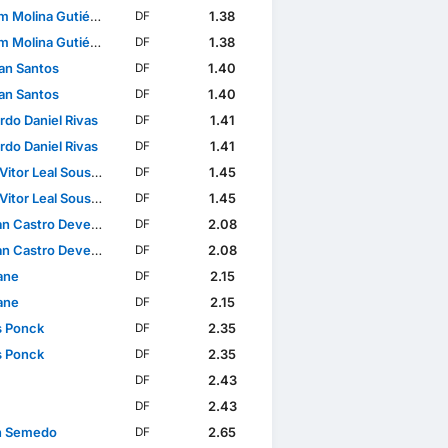
 Molina Gutiérrez
1.38
DF
 Molina Gutiérrez
1.38
DF
lan Santos
1.40
DF
lan Santos
1.40
DF
rdo Daniel Rivas
1.41
DF
rdo Daniel Rivas
1.41
DF
itor Leal Sousa Lima
1.45
DF
itor Leal Sousa Lima
1.45
DF
n Castro Devenish
2.08
DF
n Castro Devenish
2.08
DF
ane
2.15
DF
ane
2.15
DF
s Ponck
2.35
DF
s Ponck
2.35
DF
2.43
DF
2.43
DF
n Semedo
2.65
DF