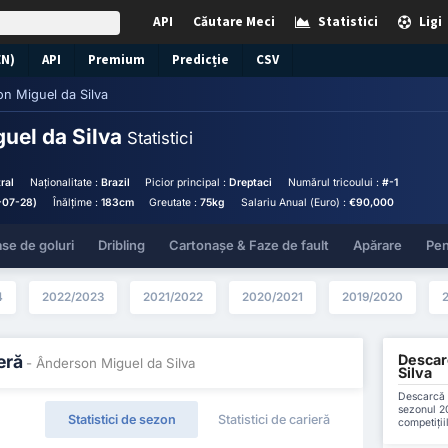
API
Căutare Meci
Statistici
Ligi
EN)
API
Premium
Predicție
CSV
n Miguel da Silva
uel da Silva
Statistici
ral
Naționalitate :
Brazil
Picior principal :
Dreptaci
Numărul tricoului :
#-1
-07-28)
Înălțime :
183cm
Greutate :
75kg
Salariu Anual (Euro) :
€90,000
se de goluri
Dribling
Cartonașe & Faze de fault
Apărare
Pen
4
2022/2023
2021/2022
2020/2021
2019/2020
Descarc
eră
- Ânderson Miguel da Silva
Silva
Descarcă t
sezonul 2
Statistici de sezon
Statistici de carieră
competiții