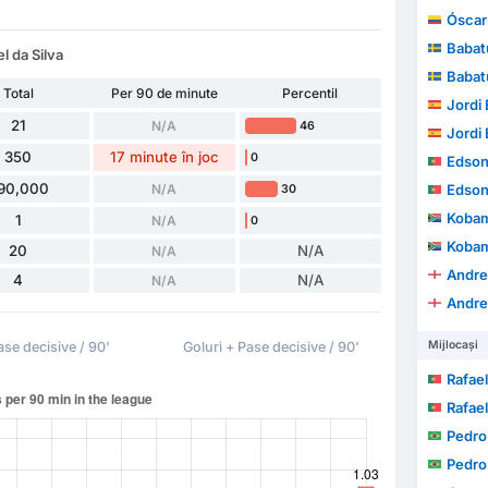
Óscar A
Babat
l da Silva
Babat
Total
Per 90 de minute
Percentil
Jordi E
21
N/A
46
Jordi E
350
17 minute în joc
0
Edson J
90,000
N/A
Edson J
30
Kobam
1
N/A
0
Kobam
20
N/A
N/A
Andre
4
N/A
N/A
Andre
Mijlocași
ase decisive / 90'
Goluri + Pase decisive / 90'
Rafael Ave
Rafael Ave
Pedro
Pedro