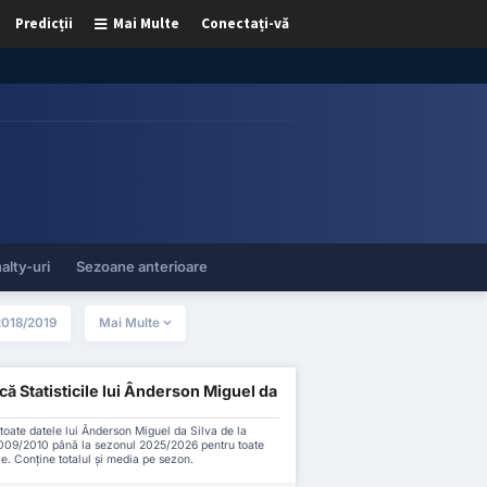
Predicții
Mai Multe
Conectați-vă
alty-uri
Sezoane anterioare
2018/2019
Mai Multe
ă Statisticile lui Ânderson Miguel da
oate datele lui Ânderson Miguel da Silva de la
009/2010 până la sezonul 2025/2026 pentru toate
le. Conține totalul și media pe sezon.