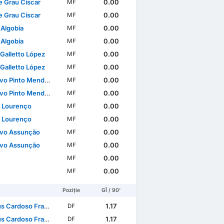
 Grau Ciscar
0.00
MF
 Grau Ciscar
0.00
MF
 Algobia
0.00
MF
 Algobia
0.00
MF
 Galletto López
0.00
MF
 Galletto López
0.00
MF
o Pinto Mendonça
0.00
MF
o Pinto Mendonça
0.00
MF
 Lourenço
0.00
MF
 Lourenço
0.00
MF
vo Assunção
0.00
MF
vo Assunção
0.00
MF
0.00
MF
0.00
MF
Poziție
GÎ / 90'
Cardoso Francisco
1.17
DF
Cardoso Francisco
1.17
DF