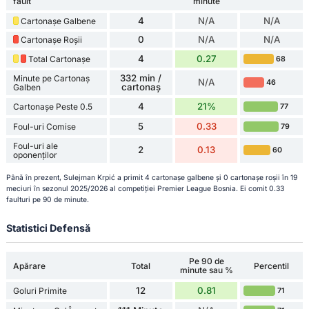
fault
minute
4
N/A
N/A
Cartonașe Galbene
0
N/A
N/A
Cartonașe Roșii
4
0.27
Total Cartonașe
68
332 min /
Minute pe Cartonaș
N/A
46
cartonaș
Galben
4
21%
Cartonașe Peste 0.5
77
5
0.33
Foul-uri Comise
79
Foul-uri ale
2
0.13
60
oponenților
Până în prezent, Sulejman Krpić a primit 4 cartonașe galbene și 0 cartonașe roșii în 19
meciuri în sezonul 2025/2026 al competiției Premier League Bosnia. Ei comit 0.33
faulturi pe 90 de minute.
Statistici Defensă
Pe 90 de
Apărare
Total
Percentil
minute sau %
12
0.81
Goluri Primite
71