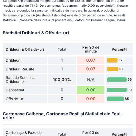
Sulejman Krpić pasează mingea aproximativ de 1.86 ori într-un meci, cu o rată de
reușită a pasei de 71.43. De asemenea, face aproximativ 0.00 pase-cheie în fiecare
meci, care conduc la șanse semnificative de marcare. În general, producția lui
Sulejman Krpić de xA (Asistențe Așteptate) este de 0.04 per 90 de minute. Această
statistică îl plasează deasupra a 71 procent din jucătorii din Premier League Bosnia.
Statistici Dribleuri & Offside-uri
Per 90 de
Dribleuri & Offside-uri
Total
Percentil
minute
1
0.07
Dribleuri
52
1
0.07
Dribleuri Reușite
57
Rata de Succes a
100.00%
N/A
99
Dribleurilor
0
0.00
Deposedat
99
0
0.00
Offside-uri
85
Cartonașe Galbene, Cartonașe Roșii și Statistici ale Foul-
urilor
Cartonașe & Faze de
Per 90 de
Total
Percentil