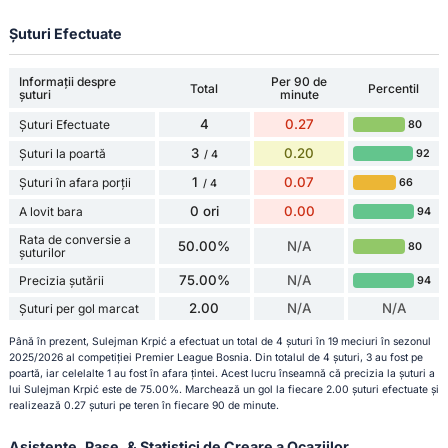
Șuturi Efectuate
Informații despre
Per 90 de
Total
Percentil
șuturi
minute
4
0.27
Șuturi Efectuate
80
3
0.20
Șuturi la poartă
92
/ 4
1
0.07
Șuturi în afara porții
66
/ 4
0 ori
0.00
A lovit bara
94
Rata de conversie a
50.00%
N/A
80
șuturilor
75.00%
N/A
Precizia șutării
94
2.00
N/A
N/A
Șuturi per gol marcat
Până în prezent, Sulejman Krpić a efectuat un total de 4 șuturi în 19 meciuri în sezonul
2025/2026 al competiției Premier League Bosnia. Din totalul de 4 șuturi, 3 au fost pe
poartă, iar celelalte 1 au fost în afara țintei. Acest lucru înseamnă că precizia la șuturi a
lui Sulejman Krpić este de 75.00%. Marchează un gol la fiecare 2.00 șuturi efectuate și
realizează 0.27 șuturi pe teren în fiecare 90 de minute.
Asistențe, Pase, & Statistici de Creare a Ocaziilor