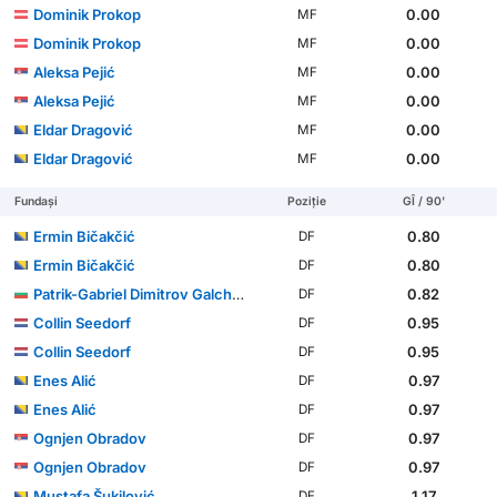
Dominik Prokop
0.00
MF
Dominik Prokop
0.00
MF
Aleksa Pejić
0.00
MF
Aleksa Pejić
0.00
MF
Eldar Dragović
0.00
MF
Eldar Dragović
0.00
MF
Fundași
Poziție
GÎ / 90'
Ermin Bičakčić
0.80
DF
Ermin Bičakčić
0.80
DF
Patrik-Gabriel Dimitrov Galchev
0.82
DF
Collin Seedorf
0.95
DF
Collin Seedorf
0.95
DF
Enes Alić
0.97
DF
Enes Alić
0.97
DF
Ognjen Obradov
0.97
DF
Ognjen Obradov
0.97
DF
Mustafa Šukilović
1.17
DF