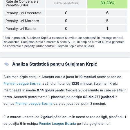
Rate de Conversie a
83.33%
Fără penaltiuri
Penalty-urilor
0
6
Penalty-uri Executate
0
5
Penalty-uri Marcate
0
1
Penalty-uri Ratate
Până în prezent, Sulejman Krpić a executat 6 lovituri de pedeapsă în întreaga carieră.
Din acestea, Sulejman Krpić a marcat 5 penalty-uri, în timp ce a ratat 1. Rata generală
de conversie a penalty-urilor pentru Sulejman Krpić este 83.33%.
Analiza Statistică pentru Sulejman Krpić
Sulejman Krpić este un Atacant care a jucat în
19 meciuri
acest sezon de
Premier League Bosnia
, având un total de
1329 minute
. Sulejman Krpić
marchează în medie
0.14 goluri
pentru fiecare 90 de minute în care se află în
teren. Această performanță îl plasează pe poziția
68 din 277 jucători
în
echipa
Premier League Bosnia
care au jucat cel puțin 3 meciuri.
El a marcat un total de
2 goluri
până acum în acest sezon de ligă, plasându-l
pe poziția
9
în echipa
Premier League Bosnia
pe lista golgheterilor.