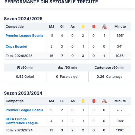
PERFORMANȚE DIN SEZOANELE TRECUTE
Sezon 2024/2025
Competiție
MJ
Gl
As
Minute
PEN
Premier League Bosnia
11
4
0
2
0
1
695'
Cupa Bosniei
5
3
0
1
0
0
341'
Total 2024/2025
16
7
0
3
0
1
1036'
/90 min
/90 min
Cartonașe /90 min
0.52
Goluri
0
Pase de gol
0.26
Cartonașe
Sezon 2023/2024
Competiție
MJ
Gl
As
Minute
PEN
Premier League Bosnia
9
2
0
1
0
0
782'
UEFA Europa
4
1
2
1
0
0
348'
Conference League
Total 2023/2024
13
3
2
2
0
0
1130'