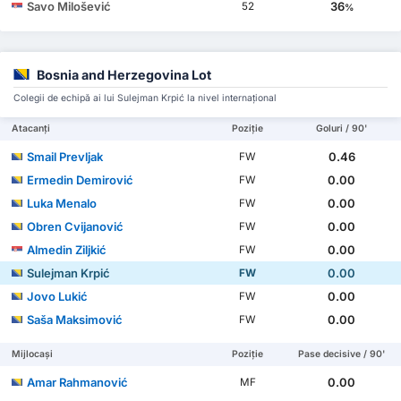
Savo Milošević
36
52
%
Bosnia and Herzegovina Lot
Colegii de echipă ai lui Sulejman Krpić la nivel internațional
Atacanți
Poziție
Goluri / 90'
Smail Prevljak
0.46
FW
Ermedin Demirović
0.00
FW
Luka Menalo
0.00
FW
Obren Cvijanović
0.00
FW
Almedin Ziljkić
0.00
FW
Sulejman Krpić
0.00
FW
Jovo Lukić
0.00
FW
Saša Maksimović
0.00
FW
Mijlocași
Poziție
Pase decisive / 90'
Amar Rahmanović
0.00
MF