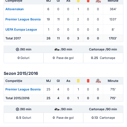
Competiție
MJ
Gl
As
Minute
PEN
Allsvenskan
6
0
0
1
0
0
364'
Premier League Bosnia
19
11
0
2
0
0
1331'
UEFA Europa League
1
0
0
0
0
0
8'
Total 2017
26
11
0
3
0
0
1703'
/90 min
/90 min
Cartonașe /90 min
0
Goluri
0
Pase de gol
0.25
Cartonașe
Sezon 2015/2016
Competiție
MJ
Gl
As
Minute
PEN
Premier League Bosnia
25
4
0
1
0
0
715'
Total 2015/2016
25
4
0
1
0
0
715'
/90 min
/90 min
Cartonașe /90 min
0.5
Goluri
0
Pase de gol
0.13
Cartonașe