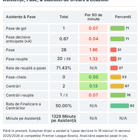
Per 90 de
Asistențe & Pase
Total
Percentil
minute
1
0.07
Pase de gol
71
Pase decisive
0.67
0.04
71
anticipate (xA)
28
1.86
Pase
31
20
1.33
Pase reușite
31
/ 28
71.43%
N/A
Rata de reușită a pasei
37
0
0.00
Pase-cheie
53
2
0.13
Centrări
67
1
0.07
Centrări reușite
76
/ 2
Rata de Finalizare a
50.00%
N/A
92
Centrărilor
1329 Minute
N/A
N/A
Minute pe Asistență
pe Asistență
Până în prezent, Sulejman Krpić a asistat la 1 pase decisive în 19 meciuri în sezonul
2025/2026 al competiției Premier League Bosnia. Analizând aspectul pasei în joc,