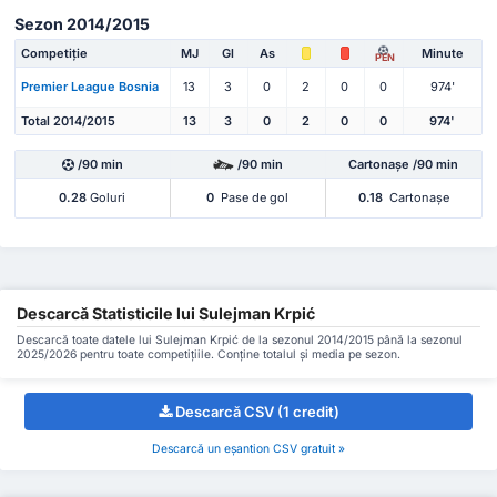
Sezon 2014/2015
Competiție
MJ
Gl
As
Minute
PEN
Premier League Bosnia
13
3
0
2
0
0
974'
Total 2014/2015
13
3
0
2
0
0
974'
/90 min
/90 min
Cartonașe /90 min
0.28
Goluri
0
Pase de gol
0.18
Cartonașe
Descarcă Statisticile lui Sulejman Krpić
Descarcă toate datele lui Sulejman Krpić de la sezonul 2014/2015 până la sezonul
2025/2026 pentru toate competițiile. Conține totalul și media pe sezon.
Descarcă CSV (1 credit)
Descarcă un eșantion CSV gratuit »