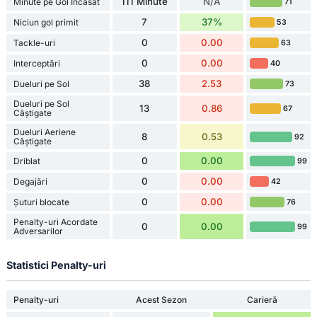
111 Minute
N/A
Minute pe Gol Încasat
71
7
37%
Niciun gol primit
53
0
0.00
Tackle-uri
63
0
0.00
Interceptări
40
38
2.53
Dueluri pe Sol
73
Dueluri pe Sol
13
0.86
67
Câștigate
Dueluri Aeriene
8
0.53
92
Câștigate
0
0.00
Driblat
99
0
0.00
Degajări
42
0
0.00
Șuturi blocate
76
Penalty-uri Acordate
0
0.00
99
Adversarilor
Statistici Penalty-uri
Penalty-uri
Acest Sezon
Carieră