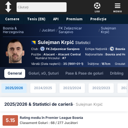
LIGI
MENIU
Cornere
Tenis (EN)
API
Premium
Predicție
Bosnia &
FK Zeljeznicar
Sulejman
/
Jucători
/
/
Herzegovina
Sarajevo
Krpić
Sulejman Krpić
Statistici
Club :
FK Zeljeznicar Sarajevo
Echipa Naționlă :
Bosnia H
Poziție :
Atacant - Atacant Central
Naționalitate :
Bosnia and Her
Numărul tricoului :
#7
Vârstă (Data nașterii) :
35 (1991-01-1)
Înălțime :
187cm
Greutate 
General
Goluri, xG, Șuturi
Pase & Pase de goluri
Dribling
2025/2026
2024/2025
2023/2024
2022/2023
202
2025/2026 & Statistici de carieră
- Sulejman Krpić
Rating mediu în Premier League Bosnia
5.15
Clasament Goluri : 68 / 277 Jucători