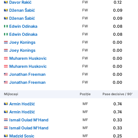
Davor Rakić
0.12
FW
Dženan Šabić
0.09
FW
Dženan Šabić
0.09
FW
Edwin Odinaka
0.08
FW
Edwin Odinaka
0.08
FW
Joey Konings
0.00
FW
Joey Konings
0.00
FW
Muharem Huskovic
0.00
FW
Muharem Huskovic
0.00
FW
Jonathan Freeman
0.00
FW
Jonathan Freeman
0.00
FW
Mijlocași
Poziție
Pase decisive / 90'
Armin Hodžić
0.74
MF
Armin Hodžić
0.74
MF
Ismail Oulad M'Hand
0.33
MF
Ismail Oulad M'Hand
0.33
MF
Madzid Sosic
0.25
MF