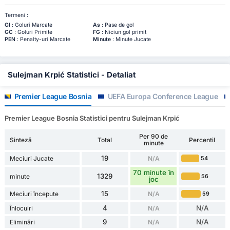
Termeni :
Gl
: Goluri Marcate
As
: Pase de gol
GC
: Goluri Primite
FG
: Niciun gol primit
PEN
: Penalty-uri Marcate
Minute
: Minute Jucate
Sulejman Krpić Statistici - Detaliat
Premier League Bosnia
UEFA Europa Conference League
Premier League Bosnia Statistici pentru Sulejman Krpić
Per 90 de
Sinteză
Total
Percentil
minute
19
Meciuri Jucate
N/A
54
70 minute în
1329
minute
56
joc
15
Meciuri începute
N/A
59
4
N/A
Înlocuiri
N/A
9
N/A
Eliminări
N/A