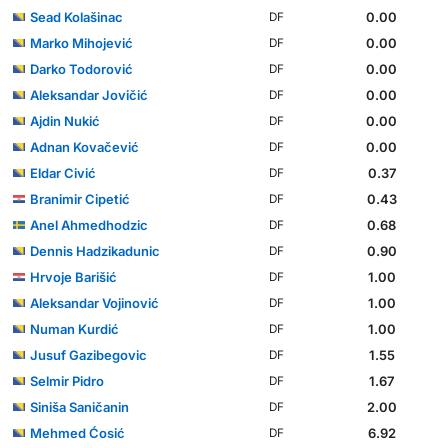
Sead Kolašinac
0.00
DF
Marko Mihojević
0.00
DF
Darko Todorović
0.00
DF
Aleksandar Jovičić
0.00
DF
Ajdin Nukić
0.00
DF
Adnan Kovačević
0.00
DF
Eldar Civić
0.37
DF
Branimir Cipetić
0.43
DF
Anel Ahmedhodzic
0.68
DF
Dennis Hadzikadunic
0.90
DF
Hrvoje Barišić
1.00
DF
Aleksandar Vojinović
1.00
DF
Numan Kurdić
1.00
DF
Jusuf Gazibegovic
1.55
DF
Selmir Pidro
1.67
DF
Siniša Saničanin
2.00
DF
Mehmed Ćosić
6.92
DF