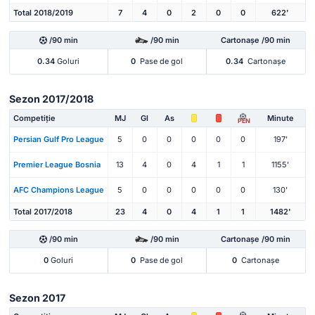
Total 2018/2019
7
4
0
2
0
0
622'
/90 min
/90 min
Cartonașe /90 min
0.34
Goluri
0
Pase de gol
0.34
Cartonașe
Sezon 2017/2018
Competiție
MJ
Gl
As
Minute
PEN
Persian Gulf Pro League
5
0
0
0
0
0
197'
Premier League Bosnia
13
4
0
4
1
1
1155'
AFC Champions League
5
0
0
0
0
0
130'
Total 2017/2018
23
4
0
4
1
1
1482'
/90 min
/90 min
Cartonașe /90 min
0
Goluri
0
Pase de gol
0
Cartonașe
Sezon 2017