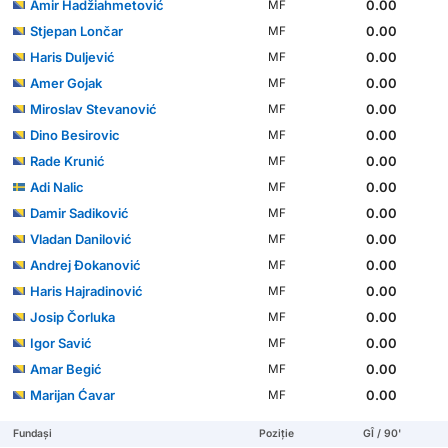
Amir Hadžiahmetović
0.00
MF
Stjepan Lončar
0.00
MF
Haris Duljević
0.00
MF
Amer Gojak
0.00
MF
Miroslav Stevanović
0.00
MF
Dino Besirovic
0.00
MF
Rade Krunić
0.00
MF
Adi Nalic
0.00
MF
Damir Sadiković
0.00
MF
Vladan Danilović
0.00
MF
Andrej Đokanović
0.00
MF
Haris Hajradinović
0.00
MF
Josip Čorluka
0.00
MF
Igor Savić
0.00
MF
Amar Begić
0.00
MF
Marijan Ćavar
0.00
MF
Fundași
Poziție
GÎ / 90'