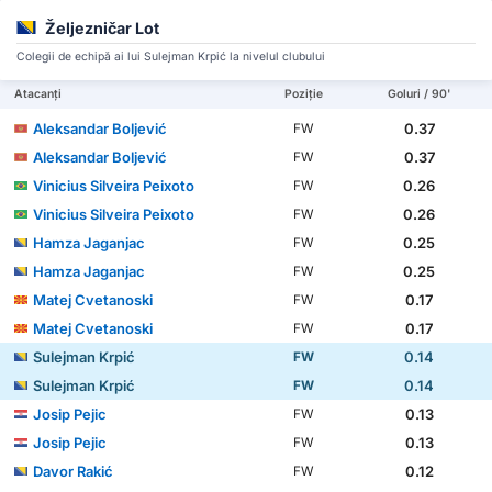
Željezničar Lot
Colegii de echipă ai lui Sulejman Krpić la nivelul clubului
Atacanți
Poziție
Goluri / 90'
Aleksandar Boljević
0.37
FW
Aleksandar Boljević
0.37
FW
Vinicius Silveira Peixoto
0.26
FW
Vinicius Silveira Peixoto
0.26
FW
Hamza Jaganjac
0.25
FW
Hamza Jaganjac
0.25
FW
Matej Cvetanoski
0.17
FW
Matej Cvetanoski
0.17
FW
Sulejman Krpić
0.14
FW
Sulejman Krpić
0.14
FW
Josip Pejic
0.13
FW
Josip Pejic
0.13
FW
Davor Rakić
0.12
FW