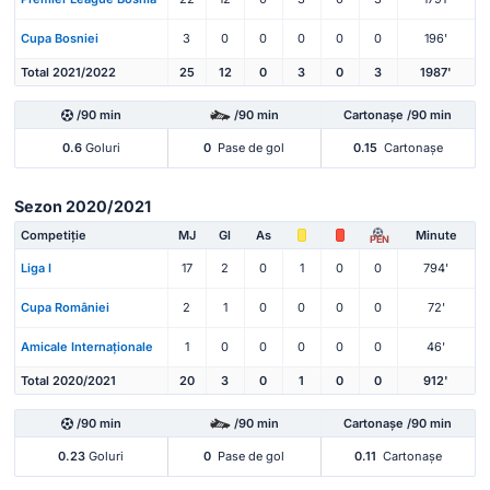
Cupa Bosniei
3
0
0
0
0
0
196'
Total 2021/2022
25
12
0
3
0
3
1987'
/90 min
/90 min
Cartonașe /90 min
0.6
Goluri
0
Pase de gol
0.15
Cartonașe
Sezon 2020/2021
Competiție
MJ
Gl
As
Minute
PEN
Liga I
17
2
0
1
0
0
794'
Cupa României
2
1
0
0
0
0
72'
Amicale Internaționale
1
0
0
0
0
0
46'
Total 2020/2021
20
3
0
1
0
0
912'
/90 min
/90 min
Cartonașe /90 min
0.23
Goluri
0
Pase de gol
0.11
Cartonașe