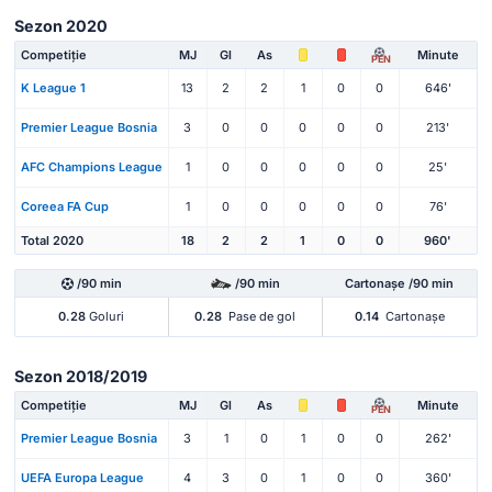
Sezon 2020
Competiție
MJ
Gl
As
Minute
PEN
K League 1
13
2
2
1
0
0
646'
Premier League Bosnia
3
0
0
0
0
0
213'
AFC Champions League
1
0
0
0
0
0
25'
Coreea FA Cup
1
0
0
0
0
0
76'
Total 2020
18
2
2
1
0
0
960'
/90 min
/90 min
Cartonașe /90 min
0.28
Goluri
0.28
Pase de gol
0.14
Cartonașe
Sezon 2018/2019
Competiție
MJ
Gl
As
Minute
PEN
Premier League Bosnia
3
1
0
1
0
0
262'
UEFA Europa League
4
3
0
1
0
0
360'