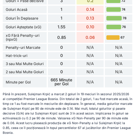
3
0.2
Goluri + Pase decisive
72
1
0.14
Goluri Acasă
74
1
0.13
Goluri În Deplasare
78
1.55
0.10
Goluri Așteptate (xG)
76
xG Fără Penalty-uri
0.85
0.06
67
(npxG)
0
N/A
N/A
Penalty-uri Marcate
0
N/A
N/A
Hat-trick-uri
0
N/A
N/A
3 sau Mai Multe Goluri
0
N/A
N/A
2 sau Mai Multe Goluri
665 Minute
N/A
N/A
Minute per Gol
per Gol
Până în prezent, Sulejman Krpić a marcat 2 goluri în 19 meciuri în sezonul 2025/2026
al competiției Premier League Bosnia. Din totalul de 2 goluri, 1 au fost marcate acasă, în
timp ce 1 au fost marcate în meciurile din deplasare. În general, media golurilor marcate
de Sulejman Krpić pe 90 de minute este de 0.14. Mai mult, totalul golurilor și pasele
decisive (G/A) ale lui Sulejman Krpić sunt de 3 în acest sezon. Implicarea în goluri se
echivalează cu 0.2 pe 90 de minute. Valoarea xG Non-Penalty per 90 de minute este
de 0.06. Acest lucru plasează producția de xG Non-Penalty a lui Sulejman Krpić la
0.85, ceea ce îl poziționează în topul percentilelor 67 al jucătorilor din Premier League
Bosnia.