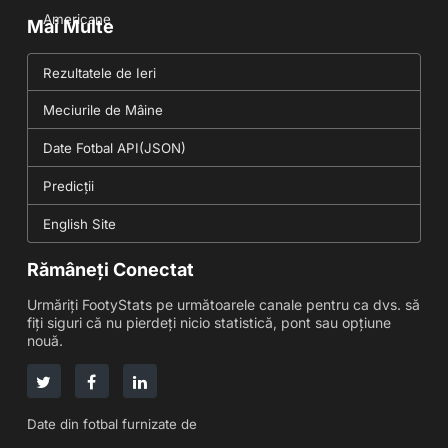
Americane
Mai Multe
Rezultatele de Ieri
Meciurile de Mâine
Date Fotbal API(JSON)
Predicții
English Site
Rămâneți Conectat
Urmăriți FootyStats pe următoarele canale pentru ca dvs. să
fiți siguri că nu pierdeți nicio statistică, pont sau opțiune
nouă.
Date din fotbal furnizate de