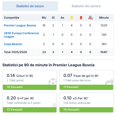
Statistici de sezon
Statistici de carieră
Competiție
MJ
Gl
As
Minute
PEN
Premier League Bosnia
19
2
1
4
0
0
1329'
UEFA Europa Conference
2
1
0
0
0
0
136'
League
Cupa Bosniei
2
0
0
0
0
0
180'
Total 2025/2026
23
3
1
4
0
0
1645'
Statistici pe 90 de minute în Premier League Bosnia
0.14
0.07
Goluri în 90
Pase de gol în 90
2 Total goluri
1 Total pase decisive
76 Percentil
71 Percentil
0.20
0.10
G+P per 90
xG Per 90'
Total contribuții la 3 goluri
1.55 Goluri anticipate
72 Percentil
76 Percentil