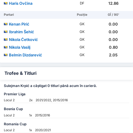
Haris Ovčina
12.86
DF
Portari
Poziție
GÎ / 90'
Kenan Pirić
0.00
GK
Ibrahim Šehić
0.00
GK
Nikola Ćetković
0.00
GK
Nikola Vasilj
0.80
GK
Belmin Dizdarević
2.05
GK
Trofee & Titluri
Sulejman Krpić a câștigat 0 titluri până acum în carieră.
Premier Liga
Locul 2
2x
2021/2022, 2015/2016
Bosnia Cup
Locul 2
1x
2015/2016
Romania Cup
Locul 2
1x
2020/2021