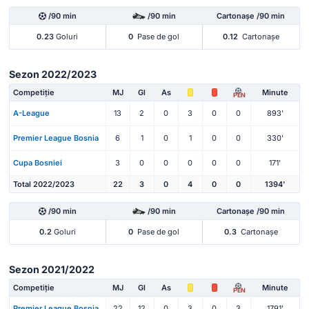
/90 min
/90 min
Cartonașe /90 min
0.23
Goluri
0
Pase de gol
0.12
Cartonașe
Sezon 2022/2023
Competiție
MJ
Gl
As
Minute
PEN
A-League
13
2
0
3
0
0
893'
Premier League Bosnia
6
1
0
1
0
0
330'
Cupa Bosniei
3
0
0
0
0
0
171'
Total 2022/2023
22
3
0
4
0
0
1394'
/90 min
/90 min
Cartonașe /90 min
0.2
Goluri
0
Pase de gol
0.3
Cartonașe
Sezon 2021/2022
Competiție
MJ
Gl
As
Minute
PEN
Premier League Bosnia
22
12
0
3
0
3
1791'