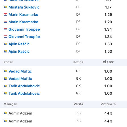
Mustafa Šukilović
1.17
DF
Marin Karamarko
1.29
DF
Marin Karamarko
1.29
DF
Giovanni Troupée
1.34
DF
Giovanni Troupée
1.34
DF
Ajdin Raščić
1.53
DF
Ajdin Raščić
1.53
DF
Portari
Poziție
GÎ / 90'
Vedad Muftić
1.00
GK
Vedad Muftić
1.00
GK
Tarik Abdulahović
1.00
GK
Tarik Abdulahović
1.00
GK
Manageri
Vârstă
Victorie %
Admir Adžem
44
53
%
Admir Adžem
44
53
%