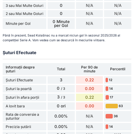
0
N/A
N/A
3 sau Mai Multe Goluri
0
N/A
N/A
2 sau Mai Multe Goluri
0 Minute
N/A
N/A
Minute per Gol
per Gol
Până în prezent, Sead Kolašinac nu a marcat niciun gol în sezonul 2025/2026 al
competiției Serie A. Vom vedea cum se descurcă în meciurile viitoare.
Șuturi Efectuate
Informații despre
Per 90 de
Total
Percentil
șuturi
minute
3
0.22
Șuturi Efectuate
12
0
0.00
Șuturi la poartă
14
/ 3
3
0.22
Șuturi în afara porții
17
/ 3
0 ori
0.00
A lovit bara
63
Rata de conversie a
0.00%
N/A
36
șuturilor
0.00%
N/A
Precizia șutării
14