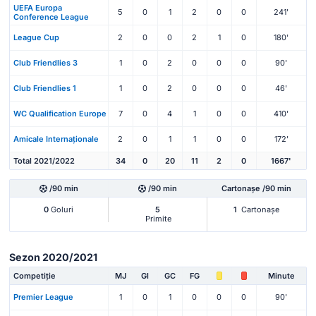
UEFA Europa
5
0
1
2
0
0
241'
Conference League
League Cup
2
0
0
2
1
0
180'
Club Friendlies 3
1
0
2
0
0
0
90'
Club Friendlies 1
1
0
2
0
0
0
46'
WC Qualification Europe
7
0
4
1
0
0
410'
Amicale Internaționale
2
0
1
1
0
0
172'
Total 2021/2022
34
0
20
11
2
0
1667'
/90 min
/90 min
Cartonașe /90 min
0
Goluri
5
1
Cartonașe
Primite
Sezon 2020/2021
Competiție
MJ
Gl
GC
FG
Minute
Premier League
1
0
1
0
0
0
90'