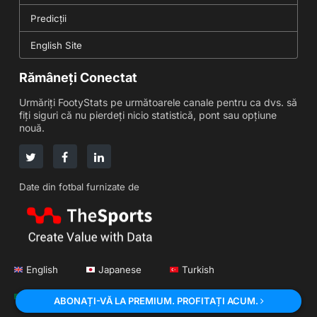
Predicții
English Site
Rămâneți Conectat
Urmăriți FootyStats pe următoarele canale pentru ca dvs. să
fiți siguri că nu pierdeți nicio statistică, pont sau opțiune
nouă.
Date din fotbal furnizate de
English
Japanese
Turkish
Portuguese
Korean
Russian
ABONAȚI-VĂ LA PREMIUM. PROFITAȚI ACUM.