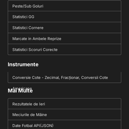
Peste/Sub Goluri
Statistici GG
Statistici Cornere
Marcate in Ambele Reprize
Statistici Scoruri Corecte
Instrumente
Conversie Cote - Zecimal, Fracționar, Conversii Cote
Americane
Mai Multe
Rezultatele de Ieri
Meciurile de Mâine
Date Fotbal API(JSON)