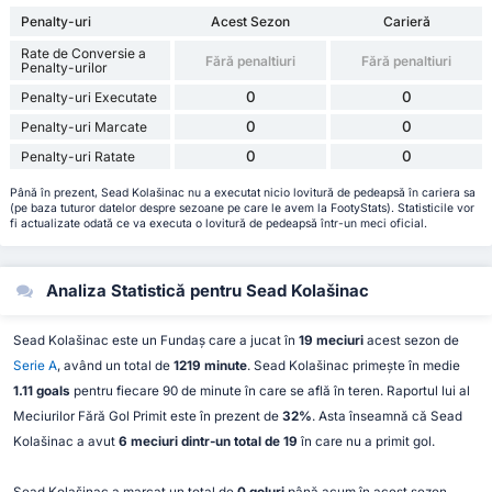
Penalty-uri
Acest Sezon
Carieră
Rate de Conversie a
Fără penaltiuri
Fără penaltiuri
Penalty-urilor
0
0
Penalty-uri Executate
0
0
Penalty-uri Marcate
0
0
Penalty-uri Ratate
Până în prezent, Sead Kolašinac nu a executat nicio lovitură de pedeapsă în cariera sa
(pe baza tuturor datelor despre sezoane pe care le avem la FootyStats). Statisticile vor
fi actualizate odată ce va executa o lovitură de pedeapsă într-un meci oficial.
Analiza Statistică pentru Sead Kolašinac
Sead Kolašinac este un Fundaș care a jucat în
19 meciuri
acest sezon de
Serie A
, având un total de
1219 minute
. Sead Kolašinac primește în medie
1.11 goals
pentru fiecare 90 de minute în care se află în teren. Raportul lui al
Meciurilor Fără Gol Primit este în prezent de
32%
. Asta înseamnă că Sead
Kolašinac a avut
6 meciuri dintr-un total de 19
în care nu a primit gol.
Sead Kolašinac a marcat un total de
0 goluri
până acum în acest sezon,