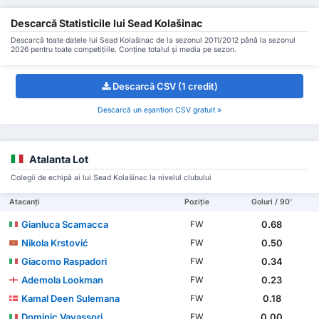
Descarcă Statisticile lui Sead Kolašinac
Descarcă toate datele lui Sead Kolašinac de la sezonul 2011/2012 până la sezonul
2026 pentru toate competițiile. Conține totalul și media pe sezon.
Descarcă CSV (1 credit)
Descarcă un eșantion CSV gratuit »
Atalanta Lot
Colegii de echipă ai lui Sead Kolašinac la nivelul clubului
Atacanți
Poziție
Goluri / 90'
Gianluca Scamacca
0.68
FW
Nikola Krstović
0.50
FW
Giacomo Raspadori
0.34
FW
Ademola Lookman
0.23
FW
Kamal Deen Sulemana
0.18
FW
Dominic Vavassori
0.00
FW