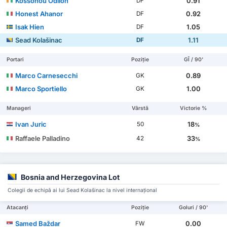
Kossonou Odilon
0.91
DF
Honest Ahanor
0.92
DF
Isak Hien
1.05
DF
Sead Kolašinac
1.11
DF
Portari
Poziție
GÎ / 90'
Marco Carnesecchi
0.89
GK
Marco Sportiello
1.00
GK
Manageri
Vârstă
Victorie %
Ivan Juric
18
50
%
Raffaele Palladino
33
42
%
Bosnia and Herzegovina Lot
Colegii de echipă ai lui Sead Kolašinac la nivel internațional
Atacanți
Poziție
Goluri / 90'
Samed Baždar
0.00
FW