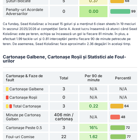
5
0.37
Șuturi blocate
68
Penalty-uri Acordate
0
0.00
99
Adversarilor
Ca fundaș, Sead Kolašinac a încasat 15 goluri și a menținut 6 clean sheets în 19 meciuri
în sezonul 2025/2026 al competiției Serie A. Acest lucru înseamnă că atunci când Sead
Kolašinac este pe teren, echipa sa încasează un gol la fiecare 81 minute. În plus, a
efectuat 1.99 tackle-uri și 0.81 interceptări pentru fiecare 90 de minute petrecute pe
teren. De asemenea, Sead Kolašinac face aproximativ 2.36 degajări în același timp.
Cartonașe Galbene, Cartonașe Roșii și Statistici ale Foul-
urilor
Cartonașe & Faze de
Per 90 de
Total
Percentil
fault
minute
3
N/A
N/A
Cartonașe Galbene
0
N/A
N/A
Cartonașe Roșii
3
0.22
Total Cartonașe
64
406 min /
Minute pe Cartonaș
N/A
48
cartonaș
Galben
3
16%
Cartonașe Peste 0.5
72
22
1.62
Foul-uri Comise
77