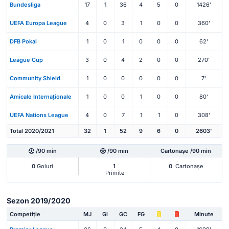
Bundesliga
17
1
36
4
5
0
1426'
UEFA Europa League
4
0
3
1
0
0
360'
DFB Pokal
1
0
1
0
0
0
62'
League Cup
3
0
4
2
0
0
270'
Community Shield
1
0
0
0
0
0
7'
Amicale Internaționale
1
0
0
1
0
0
80'
UEFA Nations League
4
0
7
1
1
0
308'
Total 2020/2021
32
1
52
9
6
0
2603'
/90 min
/90 min
Cartonașe /90 min
0
Goluri
1
0
Cartonașe
Primite
Sezon 2019/2020
Competiție
MJ
Gl
GC
FG
Minute