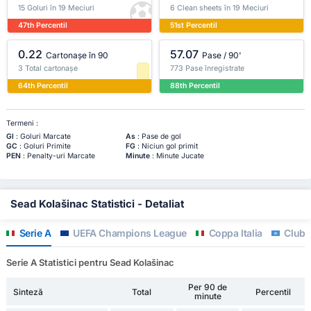
15 Goluri în 19 Meciuri
6 Clean sheets în 19 Meciuri
47th Percentil
51st Percentil
0.22
57.07
Cartonașe în 90
Pase / 90'
3 Total cartonașe
773 Pase înregistrate
64th Percentil
88th Percentil
Termeni :
Gl
: Goluri Marcate
As
: Pase de gol
GC
: Goluri Primite
FG
: Niciun gol primit
PEN
: Penalty-uri Marcate
Minute
: Minute Jucate
Sead Kolašinac Statistici - Detaliat
Serie A
UEFA Champions League
Coppa Italia
Club F
Serie A Statistici pentru Sead Kolašinac
Per 90 de
Sinteză
Total
Percentil
minute