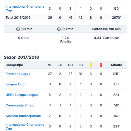
International Champions
3
0
3
1
0
0
180'
Cup
Total 2018/2019
39
0
41
12
8
0
2970'
/90 min
/90 min
Cartonașe /90 min
0
Goluri
1.24
0.24
Cartonașe
Primite
Sezon 2017/2018
Competiție
MJ
Gl
GC
FG
Minute
Premier League
27
2
27
10
3
0
2151'
League Cup
3
0
2
1
0
0
160'
UEFA Europa League
5
2
2
2
1
0
224'
Community Shield
1
1
1
0
0
0
58'
Amicale Internaționale
2
0
0
2
0
0
167'
International Champions
3
0
3
0
0
0
234'
Cup