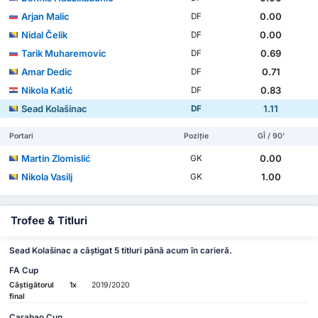
Arjan Malic
0.00
DF
Nidal Čelik
0.00
DF
Tarik Muharemovic
0.69
DF
Amar Dedic
0.71
DF
Nikola Katić
0.83
DF
Sead Kolašinac
1.11
DF
Portari
Poziție
GÎ / 90'
Martin Zlomislić
0.00
GK
Nikola Vasilj
1.00
GK
Trofee & Titluri
Sead Kolašinac a câștigat 5 titluri până acum în carieră.
FA Cup
Câștigătorul
1x
2019/2020
final
Carabao Cup