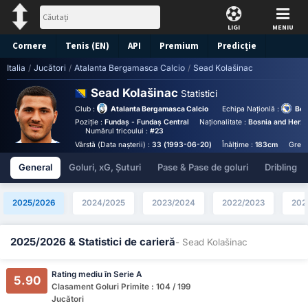
LIGI
MENIU
Cornere
Tenis (EN)
API
Premium
Predicție
Italia
/
Jucători
/
Atalanta Bergamasca Calcio
/
Sead Kolašinac
Sead Kolašinac
Statistici
Club :
Atalanta Bergamasca Calcio
Echipa Naționlă :
Bos
Poziție :
Fundaș - Fundaș Central
Naționalitate :
Bosnia and Herz
Numărul tricoului :
#23
Vârstă (Data nașterii) :
33 (1993-06-20)
Înălțime :
183cm
Greut
General
Goluri, xG, Șuturi
Pase & Pase de goluri
Dribling
2025/2026
2024/2025
2023/2024
2022/2023
202
2025/2026 & Statistici de carieră
- Sead Kolašinac
Rating mediu în Serie A
5.90
Clasament Goluri Primite : 104 / 199
Jucători