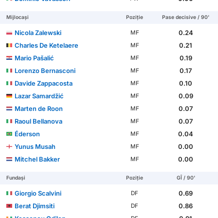
Mijlocași
Poziție
Pase decisive / 90'
Nicola Zalewski
0.24
MF
Charles De Ketelaere
0.21
MF
Mario Pašalić
0.19
MF
Lorenzo Bernasconi
0.17
MF
Davide Zappacosta
0.10
MF
Lazar Samardžić
0.09
MF
Marten de Roon
0.07
MF
Raoul Bellanova
0.07
MF
Éderson
0.04
MF
Yunus Musah
0.00
MF
Mitchel Bakker
0.00
MF
Fundași
Poziție
GÎ / 90'
Giorgio Scalvini
0.69
DF
Berat Djimsiti
0.86
DF