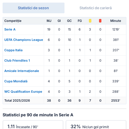
Statistici de sezon
Statistici de carieră
Competiție
MJ
Gl
GC
FG
Minute
Serie A
19
0
15
6
3
0
1219'
UEFA Champions League
6
0
10
1
0
0
381'
Coppa Italia
3
0
1
1
1
0
207'
Club Friendlies 1
1
0
1
0
1
0
38'
Amicale Internaționale
1
0
1
0
0
0
81'
Cupa Mondială
4
0
5
0
0
0
339'
WC Qualification Europe
4
0
3
1
2
0
288'
Total 2025/2026
38
0
36
9
7
0
2553'
Statistici pe 90 de minute în Serie A
1.11
32%
Încasate / 90'
Niciun gol primit