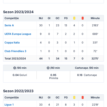
Sezon 2023/2024
Competiție
MJ
Gl
GC
FG
Minute
Serie A
30
1
23
13
4
0
2183'
UEFA Europa League
9
0
7
2
2
0
689'
Coppa Italia
4
0
3
0
1
0
331'
Club Friendlies 3
1
0
1
0
0
0
72'
Total 2023/2024
44
1
34
15
7
0
3275'
/90 min
/90 min
Cartonașe /90 min
0.04
Goluri
0.95
0.16
Cartonașe
Primite
Sezon 2022/2023
Competiție
MJ
Gl
GC
FG
Minute
Ligue 1
33
4
21
8
3
0
2219'