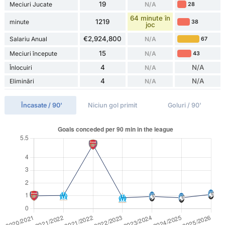
19
Meciuri Jucate
N/A
28
64 minute în
1219
minute
38
joc
€2,924,800
Salariu Anual
N/A
67
15
Meciuri începute
N/A
43
4
N/A
Înlocuiri
N/A
4
N/A
Eliminări
N/A
Încasate / 90'
Niciun gol primit
Goluri / 90'