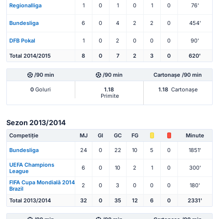
Regionalliga
1
0
1
0
1
0
76'
Bundesliga
6
0
4
2
2
0
454'
DFB Pokal
1
0
2
0
0
0
90'
Total 2014/2015
8
0
7
2
3
0
620'
/90 min
/90 min
Cartonașe /90 min
0
Goluri
1.18
1.18
Cartonașe
Primite
Sezon 2013/2014
Competiție
MJ
Gl
GC
FG
Minute
Bundesliga
24
0
22
10
5
0
1851'
UEFA Champions
6
0
10
2
1
0
300'
League
FIFA Cupa Mondială 2014
2
0
3
0
0
0
180'
Brazil
Total 2013/2014
32
0
35
12
6
0
2331'