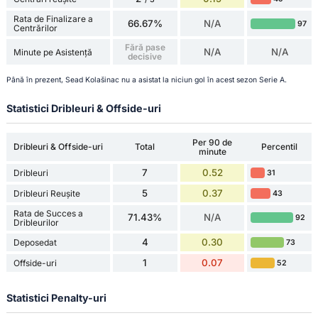
Rata de Finalizare a
66.67%
N/A
97
Centrărilor
Fără pase
N/A
N/A
Minute pe Asistență
decisive
Până în prezent, Sead Kolašinac nu a asistat la niciun gol în acest sezon Serie A.
Statistici Dribleuri & Offside-uri
Per 90 de
Dribleuri & Offside-uri
Total
Percentil
minute
7
0.52
Dribleuri
31
5
0.37
Dribleuri Reușite
43
Rata de Succes a
71.43%
N/A
92
Dribleurilor
4
0.30
Deposedat
73
1
0.07
Offside-uri
52
Statistici Penalty-uri