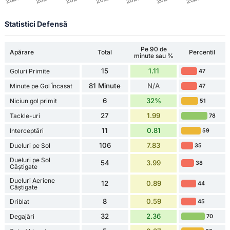
Statistici Defensă
Pe 90 de
Apărare
Total
Percentil
minute sau %
15
1.11
Goluri Primite
47
81 Minute
N/A
Minute pe Gol Încasat
47
6
32%
Niciun gol primit
51
27
1.99
Tackle-uri
78
11
0.81
Interceptări
59
106
7.83
Dueluri pe Sol
35
Dueluri pe Sol
54
3.99
38
Câștigate
Dueluri Aeriene
12
0.89
44
Câștigate
8
0.59
Driblat
45
32
2.36
Degajări
70