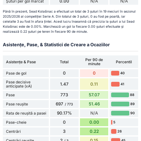
0.00
N/A
N/A
Șuturi per gol marcat
Până în prezent, Sead Kolašinac a efectuat un total de 3 șuturi în 19 meciuri în sezonul
2025/2026 al competiției Serie A. Din totalul de 3 șuturi, 0 au fost pe poartă, iar
celelalte 3 au fost în afara țintei. Acest lucru înseamnă că precizia la șuturi a lui Sead
Kolašinac este de 0.00%. Marchează un gol la fiecare 0.00 șuturi efectuate și
realizează 0.22 șuturi pe teren în fiecare 90 de minute.
Asistențe, Pase, & Statistici de Creare a Ocaziilor
Per 90 de
Asistențe & Pase
Total
Percentil
minute
0
0
Pase de gol
40
Pase decisive
1.47
0.11
41
anticipate (xA)
773
57.07
Pase
88
697
51.46
Pase reușite
89
/ 773
90.17%
N/A
Rata de reușită a pasei
90
0
0.00
Pase-cheie
5
3
0.22
Centrări
26
2
0.15
Centrări reușite
45
/ 3