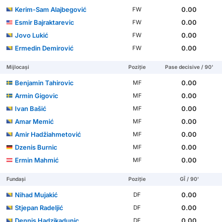
Kerim-Sam Alajbegović
0.00
FW
Esmir Bajraktarevic
0.00
FW
Jovo Lukić
0.00
FW
Ermedin Demirović
0.00
FW
Mijlocași
Poziție
Pase decisive / 90'
Benjamin Tahirovic
0.00
MF
Armin Gigovic
0.00
MF
Ivan Bašić
0.00
MF
Amar Memić
0.00
MF
Amir Hadžiahmetović
0.00
MF
Dzenis Burnic
0.00
MF
Ermin Mahmić
0.00
MF
Fundași
Poziție
GÎ / 90'
Nihad Mujakić
0.00
DF
Stjepan Radeljić
0.00
DF
Dennis Hadzikadunic
0.00
DF