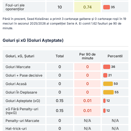
Foul-uri ale
10
0.74
35
oponenților
Până în prezent, Sead Kolašinac a primit 3 cartonașe galbene și 0 cartonașe roșii în 19
meciuri în sezonul 2025/2026 al competiției Serie A. Ei comit 1.62 faulturi pe 90 de
minute.
Goluri și xG (Goluri Așteptate)
Per 90 de
Goluri, xG, Șuturi
Total
Percentil
minute
0
0
Goluri Marcate
36
0
0
Goluri + Pase decisive
21
0
0
Goluri Acasă
50
0
0
Goluri În Deplasare
55
0.15
0.01
Goluri Așteptate (xG)
12
xG Fără Penalty-uri
0.15
0.01
12
(npxG)
0
N/A
N/A
Penalty-uri Marcate
0
N/A
N/A
Hat-trick-uri