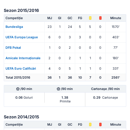
Sezon 2015/2016
Competiție
MJ
Gl
GC
FG
Minute
Bundesliga
23
1
24
5
5
0
1570'
UEFA Europa League
6
0
3
3
0
0
403'
DFB Pokal
1
0
2
0
0
0
77'
Amicale Internaționale
2
0
2
1
1
0
180'
UEFA Euro Calificări
4
0
5
1
1
0
331'
Total 2015/2016
36
1
36
10
7
0
2561'
/90 min
/90 min
Cartonașe /90 min
0.06
Goluri
1.38
0.29
Cartonașe
Primite
Sezon 2014/2015
Competiție
MJ
Gl
GC
FG
Minute