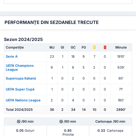
PERFORMANȚE DIN SEZOANELE TRECUTE
Sezon 2024/2025
Competiție
MJ
Gl
GC
FG
Minute
Serie A
23
1
18
9
7
0
1910'
UEFA Champions
9
1
8
5
2
0
639'
League
Supercupa Italiană
1
0
2
0
0
0
90'
UEFA Super Cupă
1
0
2
0
0
0
71'
UEFA Nations League
2
0
4
0
1
0
180'
Total 2024/2025
36
2
34
14
10
0
2890'
/90 min
/90 min
Cartonașe /90 min
0.05
Goluri
0.85
0.33
Cartonașe
Primite