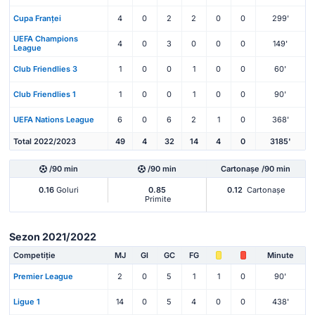
Cupa Franței
4
0
2
2
0
0
299'
UEFA Champions
4
0
3
0
0
0
149'
League
Club Friendlies 3
1
0
0
1
0
0
60'
Club Friendlies 1
1
0
0
1
0
0
90'
UEFA Nations League
6
0
6
2
1
0
368'
Total 2022/2023
49
4
32
14
4
0
3185'
/90 min
/90 min
Cartonașe /90 min
0.16
Goluri
0.85
0.12
Cartonașe
Primite
Sezon 2021/2022
Competiție
MJ
Gl
GC
FG
Minute
Premier League
2
0
5
1
1
0
90'
Ligue 1
14
0
5
4
0
0
438'