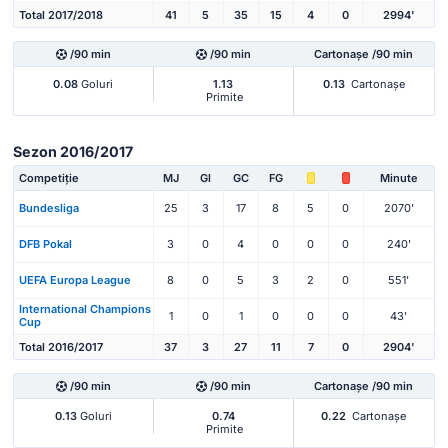
Total 2017/2018
41
5
35
15
4
0
2994'
/90 min
/90 min
Cartonașe /90 min
0.08
Goluri
1.13
0.13
Cartonașe
Primite
Sezon 2016/2017
Competiție
MJ
Gl
GC
FG
Minute
Bundesliga
25
3
17
8
5
0
2070'
DFB Pokal
3
0
4
0
0
0
240'
UEFA Europa League
8
0
5
3
2
0
551'
International Champions
1
0
1
0
0
0
43'
Cup
Total 2016/2017
37
3
27
11
7
0
2904'
/90 min
/90 min
Cartonașe /90 min
0.13
Goluri
0.74
0.22
Cartonașe
Primite