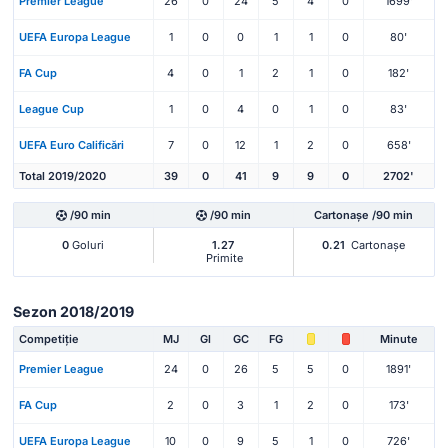
Premier League
26
0
24
5
4
0
1699'
UEFA Europa League
1
0
0
1
1
0
80'
FA Cup
4
0
1
2
1
0
182'
League Cup
1
0
4
0
1
0
83'
UEFA Euro Calificări
7
0
12
1
2
0
658'
Total 2019/2020
39
0
41
9
9
0
2702'
/90 min
/90 min
Cartonașe /90 min
0
Goluri
1.27
0.21
Cartonașe
Primite
Sezon 2018/2019
Competiție
MJ
Gl
GC
FG
Minute
Premier League
24
0
26
5
5
0
1891'
FA Cup
2
0
3
1
2
0
173'
UEFA Europa League
10
0
9
5
1
0
726'