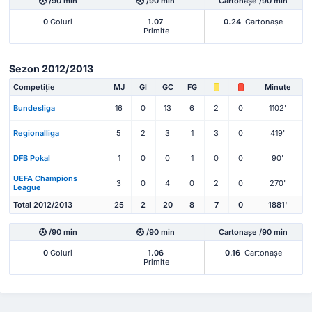
/90 min
/90 min
Cartonașe /90 min
0
Goluri
1.07
0.24
Cartonașe
Primite
Sezon 2012/2013
Competiție
MJ
Gl
GC
FG
Minute
Bundesliga
16
0
13
6
2
0
1102'
Regionalliga
5
2
3
1
3
0
419'
DFB Pokal
1
0
0
1
0
0
90'
UEFA Champions
3
0
4
0
2
0
270'
League
Total 2012/2013
25
2
20
8
7
0
1881'
/90 min
/90 min
Cartonașe /90 min
0
Goluri
1.06
0.16
Cartonașe
Primite