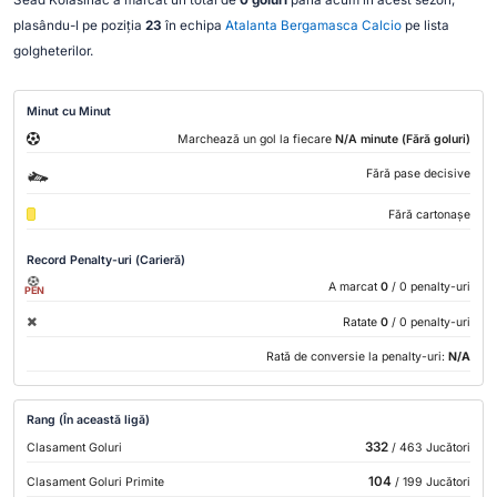
plasându-l pe poziția
23
în echipa
Atalanta Bergamasca Calcio
pe lista
golgheterilor.
Minut cu Minut
Marchează un gol la fiecare
N/A minute (Fără goluri)
Fără pase decisive
Fără cartonașe
Record Penalty-uri (Carieră)
A marcat
0
/ 0 penalty-uri
PEN
Ratate
0
/ 0 penalty-uri
Rată de conversie la penalty-uri:
N/A
Rang (În această ligă)
332
Clasament Goluri
/ 463 Jucători
104
Clasament Goluri Primite
/ 199 Jucători