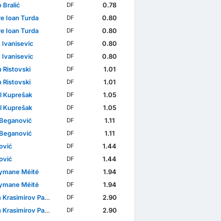
 Bralić
0.78
DF
re Ioan Turda
0.80
DF
re Ioan Turda
0.80
DF
 Ivanisevic
0.80
DF
 Ivanisevic
0.80
DF
 Ristovski
1.01
DF
 Ristovski
1.01
DF
l Kuprešak
1.05
DF
l Kuprešak
1.05
DF
Beganović
1.11
DF
Beganović
1.11
DF
Jović
1.44
DF
Jović
1.44
DF
ymane Méité
1.94
DF
ymane Méité
1.94
DF
Krasimirov Paskalev
2.90
DF
Krasimirov Paskalev
2.90
DF