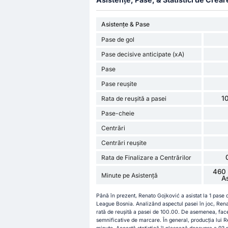
Asistențe & Pase
Pase de gol
Pase decisive anticipate (xA)
Pase
Pase reușite
1
Rata de reușită a pasei
Pase-cheie
Centrări
Centrări reușite
Rata de Finalizare a Centrărilor
460 
Minute pe Asistență
A
Până în prezent, Renato Gojković a asistat la 1 pase
League Bosnia. Analizând aspectul pasei în joc, Ren
rată de reușită a pasei de 100.00. De asemenea, fac
semnificative de marcare. În general, producția lui R