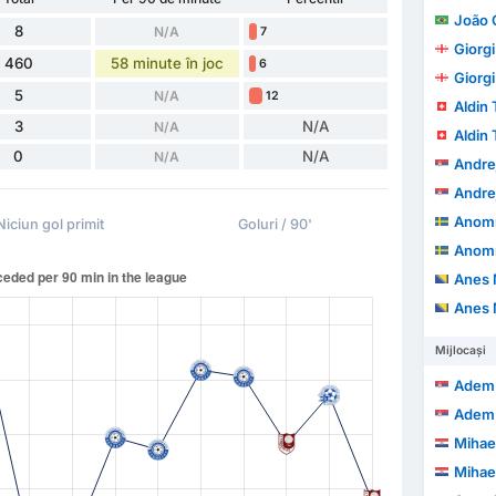
João 
8
N/A
7
Giorgi
460
58 minute în joc
6
Giorgi
5
N/A
12
Aldin
3
N/A
N/A
Aldin
0
N/A
N/A
Andrej
Andrej
Anomna
Niciun gol primit
Goluri / 90'
Anomna
Anes
Anes
Mijlocași
Adem 
Adem 
Mihael
Mihael