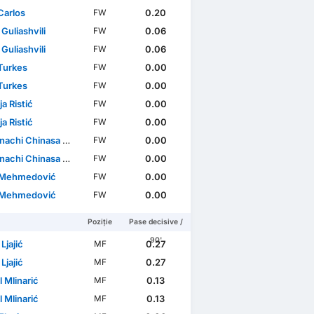
Carlos
0.20
FW
 Guliashvili
0.06
FW
 Guliashvili
0.06
FW
 Turkes
0.00
FW
 Turkes
0.00
FW
a Ristić
0.00
FW
a Ristić
0.00
FW
chi Chinasa Chidi
0.00
FW
chi Chinasa Chidi
0.00
FW
 Mehmedović
0.00
FW
 Mehmedović
0.00
FW
Poziție
Pase decisive /
90'
Ljajić
0.27
MF
Ljajić
0.27
MF
 Mlinarić
0.13
MF
 Mlinarić
0.13
MF