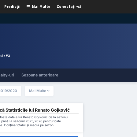
Predicții
Mai Multe
Conectați-vă
ui :
#3
alty-uri
Sezoane anterioare
2019/2020
Mai Multe
ă Statisticile lui Renato Gojković
oate datele lui Renato Gojković de la sezonul
 până la sezonul 2025/2026 pentru toate
le. Conține totalul și media pe sezon.