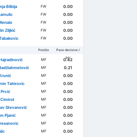
a Bilbija
0.00
FW
Hamulic
0.00
FW
Menalo
0.00
FW
n Ziljkić
0.00
FW
 Tabakovic
0.00
FW
Poziție
Pase decisive /
90'
Hajradinović
0.42
MF
Hadžiahmetović
0.21
MF
Krunić
0.00
MF
min Tahirovic
0.00
MF
 Prcić
0.00
MF
 Cimirot
0.00
MF
lav Stevanović
0.00
MF
em Pjanić
0.00
MF
aresanovic
0.00
MF
lic
0.00
MF