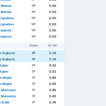
l Mamas
0.00
MF
l Mamas
0.00
MF
j Ignatkov
0.00
MF
j Ignatkov
0.00
MF
Telalović
0.00
MF
Telalović
0.00
MF
Poziție
GÎ / 90'
o Gojković
0.39
DF
o Gojković
0.39
DF
Hujber
0.52
DF
Hujber
0.52
DF
n Mujkić
0.65
DF
n Mujkić
0.65
DF
 Maroodza
0.65
DF
 Maroodza
0.65
DF
 Bralić
0.78
DF