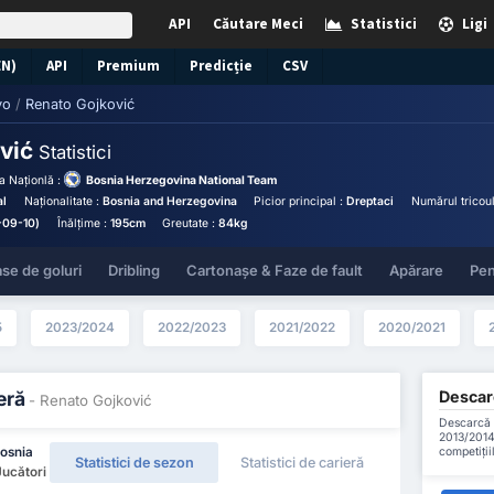
API
Căutare Meci
Statistici
Ligi
EN)
API
Premium
Predicție
CSV
vo
/
Renato Gojković
ović
Statistici
a Naționlă :
Bosnia Herzegovina National Team
al
Naționalitate :
Bosnia and Herzegovina
Picior principal :
Dreptaci
Numărul tricoul
-09-10)
Înălțime :
195cm
Greutate :
84kg
se de goluri
Dribling
Cartonașe & Faze de fault
Apărare
Pen
5
2023/2024
2022/2023
2021/2022
2020/2021
Descarc
eră
- Renato Gojković
Descarcă t
2013/2014
competiții
osnia
Statistici de sezon
Statistici de carieră
Jucători