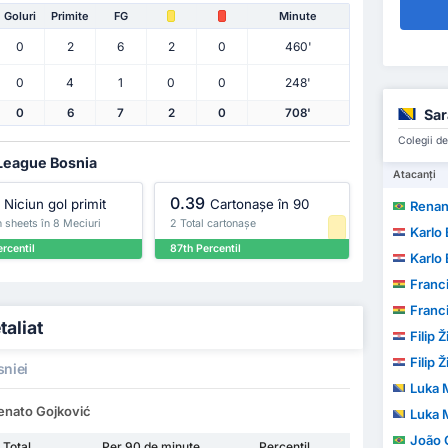
Goluri
Primite
FG
Minute
0
2
6
2
0
460'
0
4
1
0
0
248'
Sar
0
6
7
2
0
708'
Colegii de
 League Bosnia
Atacanți
0.39
Niciun gol primit
Cartonașe în 90
Renan 
 sheets în 8 Meciuri
2 Total cartonașe
Karlo 
rcentil
87th Percentil
Karlo 
Franc
Franc
taliat
Filip 
Filip 
niei
Luka 
Renato Gojković
Luka 
João 
Total
Per 90 de minute
Percentil