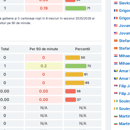
Slavko
1
0.19
71
Grigo
Grigo
e galbene și 0 cartonașe roșii în 8 meciuri în sezonul 2025/2026 al
lturi pe 90 de minute.
Jovan
Jovan
Stefan
Stefan
Total
Per 90 de minute
Percentil
Mihae
0
0
50
Mihae
1
0.2
72
Amar 
0
0
61
Amar 
0
0
65
Filip 
0.00
0.00
36
Filip 
0.00
0.00
37
Soule
0
N/A
N/A
Soule
0
N/A
N/A
Martin 
0
N/A
N/A
Martin 