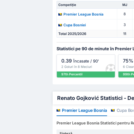
Competiție
MJ
8
Premier League Bosnia
3
Cupa Bosniei
Total 2025/2026
11
Statistici pe 90 de minute în Premier
0.39
75%
Încasate / 90'
2 Goluri în 8 Meciuri
6 Clean
97th Percentil
99th Pe
Renato Gojković Statistici - De
Premier League Bosnia
Cupa Bos
Premier League Bosnia Statistici pentru 
Sinteză