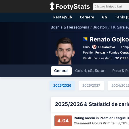
Peste/Sub
Cornere
GG
Tenis (
Bosnia & Herzegovina
/
Jucători
/
FK Saraje
Renato Gojk
Club :
FK Sarajevo
Echip
Poziție :
Fundaș - Fundaș Centr
Vârstă (Data nașterii) :
30 (1995
General
Goluri, xG, Șuturi
Pase & Pa
2025/2026
2026/2027
2024/202
2025/2026 & Statistici de cari
Rating mediu în Premier League B
4.04
Clasament Goluri Primite : 3 / 111 