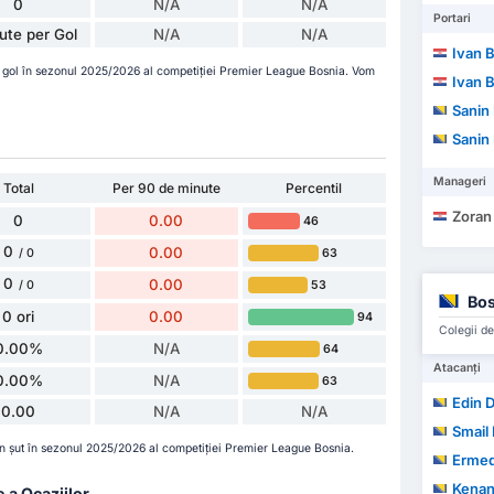
0
N/A
N/A
Portari
ute per Gol
N/A
N/A
Ivan 
 gol în sezonul 2025/2026 al competiției Premier League Bosnia. Vom
Ivan 
Sanin
Sanin
Manageri
Total
Per 90 de minute
Percentil
Zoran
0
0.00
46
0
0.00
63
/ 0
0
0.00
53
/ 0
Bos
0 ori
0.00
94
Colegii de
0.00%
N/A
64
Atacanți
0.00%
N/A
63
Edin 
0.00
N/A
N/A
Smail 
un șut în sezonul 2025/2026 al competiției Premier League Bosnia.
Ermed
Kenan
e a Ocaziilor