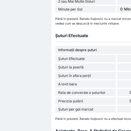
2 sau Mai Multe Goluri
0 Min
Minute per Gol
Până în prezent, Renato Gojković nu a marcat niciun
vedea cum se descurcă în meciurile viitoare.
Șuturi Efectuate
Informații despre șuturi
Șuturi Efectuate
Șuturi la poartă
Șuturi în afara porții
A lovit bara
Rata de conversie a șuturilor
Precizia șutării
Șuturi per gol marcat
Până în prezent, Renato Gojković nu a efectuat nici
Asistențe, Pase, & Statistici de Crear