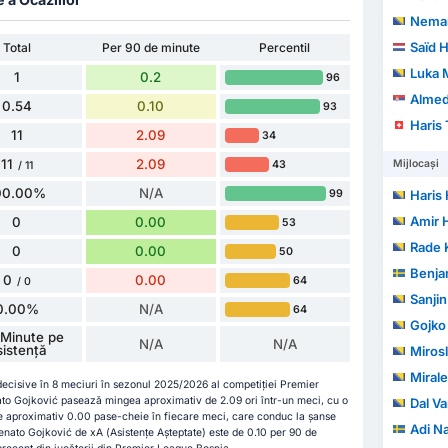
Nemanj
Saïd 
Total
Per 90 de minute
Percentil
Luka 
1
0.2
96
Almedi
0.54
0.10
93
Haris
11
2.09
34
11
2.09
Mijlocași
43
/ 11
00.00%
N/A
99
Haris 
Amir 
0
0.00
53
Rade 
0
0.00
50
Benja
0
0.00
64
/ 0
Sanjin
0.00%
N/A
64
Gojko
Minute pe
N/A
N/A
sistență
Miros
Miral
 decisive în 8 meciuri în sezonul 2025/2026 al competiției Premier
ato Gojković pasează mingea aproximativ de 2.09 ori într-un meci, cu o
Dal V
e aproximativ 0.00 pase-cheie în fiecare meci, care conduc la șanse
Adi Na
enato Gojković de xA (Asistențe Așteptate) este de 0.10 per 90 de