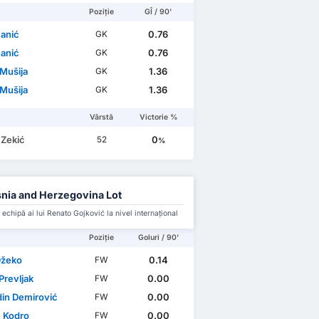
Poziție
GÎ / 90'
Banić
0.76
GK
Banić
0.76
GK
 Mušija
1.36
GK
 Mušija
1.36
GK
Vârstă
Victorie %
 Zekić
0
52
%
nia and Herzegovina Lot
 echipă ai lui Renato Gojković la nivel internațional
Poziție
Goluri / 90'
Džeko
0.14
FW
Prevljak
0.00
FW
in Demirović
0.00
FW
 Kodro
0.00
FW