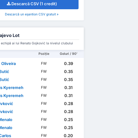
Descarcă CSV (1 credit)
Descarcă un eșantion CSV gratuit »
ajevo Lot
 echipă ai lui Renato Gojković la nivelul clubului
Poziție
Goluri / 90'
Oliveira
0.39
FW
Butić
0.35
FW
Butić
0.35
FW
is Kyeremeh
0.31
FW
is Kyeremeh
0.31
FW
Živković
0.28
FW
Živković
0.28
FW
Menalo
0.25
FW
Menalo
0.25
FW
Carlos
0.20
FW