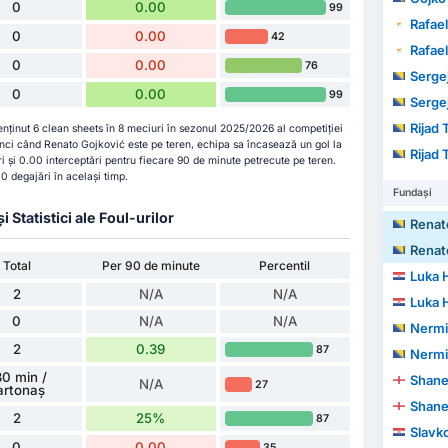
0
0.00
99
Rafae
0
0.00
42
Rafae
0
0.00
76
Serge
0
0.00
99
Serge
Rijad 
enținut 6 clean sheets în 8 meciuri în sezonul 2025/2026 al competiției
ci când Renato Gojković este pe teren, echipa sa încasează un gol la
Rijad 
i și 0.00 interceptări pentru fiecare 90 de minute petrecute pe teren.
 degajări în același timp.
Fundași
Statistici ale Foul-urilor
Renat
Renat
Total
Per 90 de minute
Percentil
Luka 
2
N/A
N/A
Luka 
0
N/A
N/A
Nermi
2
0.39
87
Nermi
0 min /
Shane
N/A
27
artonaș
Shane
2
25%
87
Slavko
0
0.00
35