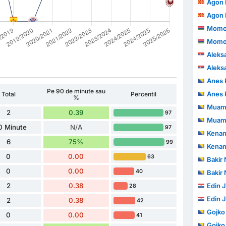
Agon 
Agon 
Momod
Momod
Aleks
Aleks
Anes 
Pe 90 de minute sau
Anes 
Total
Percentil
%
Muam
2
0.39
97
Muam
0 Minute
N/A
97
Kenan
6
75%
99
Kenan
0
0.00
63
Bakir
0
0.00
40
Bakir
2
0.38
Edin J
28
Edin J
2
0.38
42
Gojko
0
0.00
41
Gojko