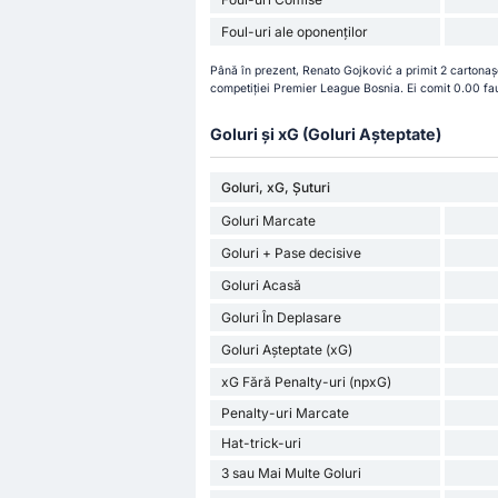
Foul-uri ale oponenților
Până în prezent, Renato Gojković a primit 2 cartonaș
competiției Premier League Bosnia. Ei comit 0.00 fau
Goluri și xG (Goluri Așteptate)
Goluri, xG, Șuturi
Goluri Marcate
Goluri + Pase decisive
Goluri Acasă
Goluri În Deplasare
Goluri Așteptate (xG)
xG Fără Penalty-uri (npxG)
Penalty-uri Marcate
Hat-trick-uri
3 sau Mai Multe Goluri