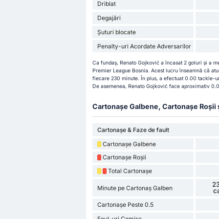
Driblat
Degajări
Șuturi blocate
Penalty-uri Acordate Adversarilor
Ca fundaș, Renato Gojković a încasat 2 goluri și a m
Premier League Bosnia. Acest lucru înseamnă că atun
fiecare 230 minute. În plus, a efectuat 0.00 tackle-ur
De asemenea, Renato Gojković face aproximativ 0.00
Cartonașe Galbene, Cartonașe Roșii și 
Cartonașe & Faze de fault
Cartonașe Galbene
Cartonașe Roșii
Total Cartonașe
23
Minute pe Cartonaș Galben
c
Cartonașe Peste 0.5
Foul-uri Comise