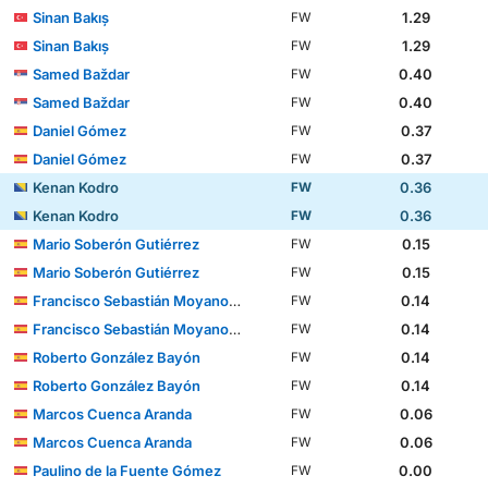
Sinan Bakış
1.29
FW
Sinan Bakış
1.29
FW
Samed Baždar
0.40
FW
Samed Baždar
0.40
FW
Daniel Gómez
0.37
FW
Daniel Gómez
0.37
FW
Kenan Kodro
0.36
FW
Kenan Kodro
0.36
FW
Mario Soberón Gutiérrez
0.15
FW
Mario Soberón Gutiérrez
0.15
FW
Francisco Sebastián Moyano Jiménez
0.14
FW
Francisco Sebastián Moyano Jiménez
0.14
FW
Roberto González Bayón
0.14
FW
Roberto González Bayón
0.14
FW
Marcos Cuenca Aranda
0.06
FW
Marcos Cuenca Aranda
0.06
FW
Paulino de la Fuente Gómez
0.00
FW