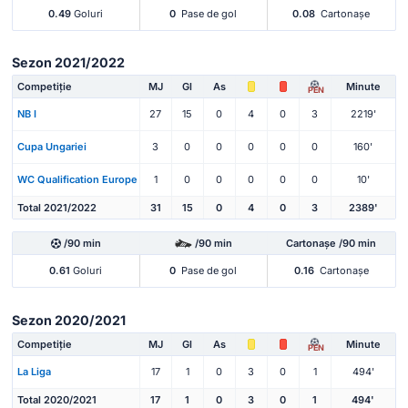
0.49
Goluri
0
Pase de gol
0.08
Cartonașe
Sezon 2021/2022
Competiție
MJ
Gl
As
Minute
PEN
NB I
27
15
0
4
0
3
2219'
Cupa Ungariei
3
0
0
0
0
0
160'
WC Qualification Europe
1
0
0
0
0
0
10'
Total 2021/2022
31
15
0
4
0
3
2389'
/90 min
/90 min
Cartonașe /90 min
0.61
Goluri
0
Pase de gol
0.16
Cartonașe
Sezon 2020/2021
Competiție
MJ
Gl
As
Minute
PEN
La Liga
17
1
0
3
0
1
494'
Total 2020/2021
17
1
0
3
0
1
494'