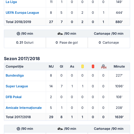
La Liga
11
1
0
0
0
0
149'
UEFA Europa League
8
5
0
2
0
1
444'
Total 2018/2019
27
7
0
2
0
1
880'
/90 min
/90 min
Cartonașe /90 min
0.31
Goluri
0
Pase de gol
0
Cartonașe
Sezon 2017/2018
Competiție
MJ
Gl
As
Minute
PEN
Bundesliga
8
0
0
0
0
0
227'
Super League
14
7
1
1
0
0
1096'
DFB Pokal
2
0
0
0
0
0
108'
Amicale Internaționale
5
1
0
0
0
0
208'
Total 2017/2018
29
8
1
1
0
0
1639'
/90 min
/90 min
Cartonașe /90 min