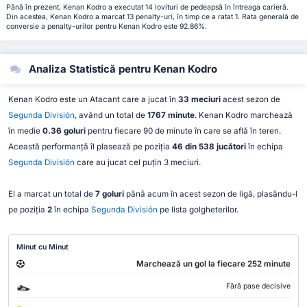
Până în prezent, Kenan Kodro a executat 14 lovituri de pedeapsă în întreaga carieră.
Din acestea, Kenan Kodro a marcat 13 penalty-uri, în timp ce a ratat 1. Rata generală de
conversie a penalty-urilor pentru Kenan Kodro este 92.86%.
Analiza Statistică pentru Kenan Kodro
Kenan Kodro este un Atacant care a jucat în
33 meciuri
acest sezon de
Segunda División
, având un total de
1767 minute
. Kenan Kodro marchează
în medie
0.36 goluri
pentru fiecare 90 de minute în care se află în teren.
Această performanță îl plasează pe poziția
46 din 538 jucători
în echipa
Segunda División
care au jucat cel puțin 3 meciuri.
El a marcat un total de
7 goluri
până acum în acest sezon de ligă, plasându-l
pe poziția
2
în echipa
Segunda División
pe lista golgheterilor.
Minut cu Minut
Marchează un gol la fiecare 252 minute
Fără pase decisive