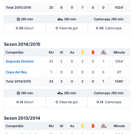
Total 2015/2016
25
6
0
7
0
0
1024'
/90 min
/90 min
Cartonașe /90 min
0.58
Goluri
0
Pase de gol
0.58
Cartonașe
Sezon 2014/2015
Competiție
MJ
Gl
As
Minute
PEN
Segunda División
32
2
0
2
0
1
1264'
Copa del Rey
1
0
0
0
0
0
81'
Total 2014/2015
33
2
0
2
0
1
1345'
/90 min
/90 min
Cartonașe /90 min
0.14
Goluri
0
Pase de gol
0.14
Cartonașe
Sezon 2013/2014
Competiție
MJ
Gl
As
Minute
PEN