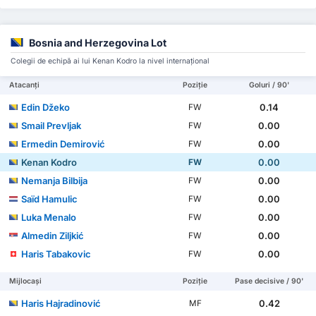
Bosnia and Herzegovina Lot
Colegii de echipă ai lui Kenan Kodro la nivel internațional
Atacanți
Poziție
Goluri / 90'
Edin Džeko
0.14
FW
Smail Prevljak
0.00
FW
Ermedin Demirović
0.00
FW
Kenan Kodro
0.00
FW
Nemanja Bilbija
0.00
FW
Saïd Hamulic
0.00
FW
Luka Menalo
0.00
FW
Almedin Ziljkić
0.00
FW
Haris Tabakovic
0.00
FW
Mijlocași
Poziție
Pase decisive / 90'
Haris Hajradinović
0.42
MF