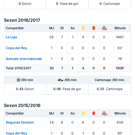
0
Goluri
0
Pase de gol
0
Cartonașe
Sezon 2016/2017
Competiție
MJ
Gl
As
Minute
PEN
La Liga
28
7
1
4
0
0
1465'
Copa del Rey
1
0
0
0
0
0
63'
Amicale Internaționale
1
0
0
0
0
0
78'
Total 2016/2017
30
7
1
4
0
0
1606'
/90 min
/90 min
Cartonașe /90 min
0.43
Goluri
0.06
Pase de gol
0.25
Cartonașe
Sezon 2015/2016
Competiție
MJ
Gl
As
Minute
PEN
Segunda División
24
6
0
6
0
0
934'
Copa del Rey
1
0
0
1
0
0
90'