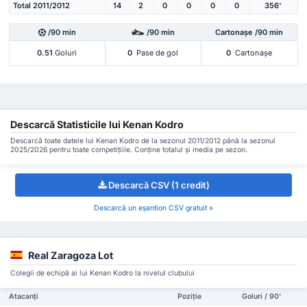
Total 2011/2012
14
2
0
0
0
0
356'
/90 min
/90 min
Cartonașe /90 min
0.51
Goluri
0
Pase de gol
0
Cartonașe
Descarcă Statisticile lui Kenan Kodro
Descarcă toate datele lui Kenan Kodro de la sezonul 2011/2012 până la sezonul
2025/2026 pentru toate competițiile. Conține totalul și media pe sezon.
Descarcă CSV (1 credit)
Descarcă un eșantion CSV gratuit »
Real Zaragoza Lot
Colegii de echipă ai lui Kenan Kodro la nivelul clubului
Atacanți
Poziție
Goluri / 90'