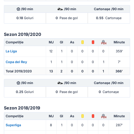
/90 min
/90 min
Cartonașe /90 min
0.18
Goluri
0
Pase de gol
0.55
Cartonașe
Sezon 2019/2020
Competiție
MJ
Gl
As
Minute
PEN
La Liga
12
1
0
0
0
0
359'
Copa del Rey
1
1
0
0
0
1
7'
Total 2019/2020
13
2
0
0
0
1
366'
/90 min
/90 min
Cartonașe /90 min
0.25
Goluri
0
Pase de gol
0
Cartonașe
Sezon 2018/2019
Competiție
MJ
Gl
As
Minute
PEN
Superliga
8
1
0
0
0
0
287'