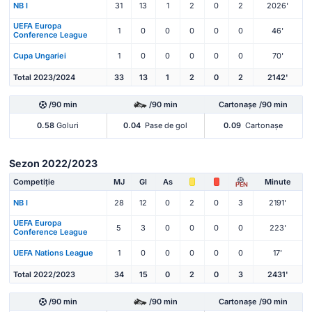
NB I
31
13
1
2
0
2
2026'
UEFA Europa
1
0
0
0
0
0
46'
Conference League
Cupa Ungariei
1
0
0
0
0
0
70'
Total 2023/2024
33
13
1
2
0
2
2142'
/90 min
/90 min
Cartonașe /90 min
0.58
Goluri
0.04
Pase de gol
0.09
Cartonașe
Sezon 2022/2023
Competiție
MJ
Gl
As
Minute
PEN
NB I
28
12
0
2
0
3
2191'
UEFA Europa
5
3
0
0
0
0
223'
Conference League
UEFA Nations League
1
0
0
0
0
0
17'
Total 2022/2023
34
15
0
2
0
3
2431'
/90 min
/90 min
Cartonașe /90 min