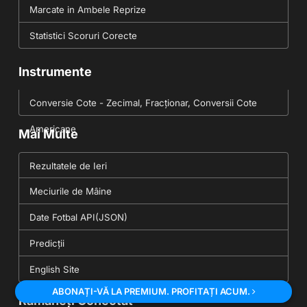
Marcate in Ambele Reprize
Statistici Scoruri Corecte
Instrumente
Conversie Cote - Zecimal, Fracționar, Conversii Cote
Americane
Mai Multe
Rezultatele de Ieri
Meciurile de Mâine
Date Fotbal API(JSON)
Predicții
English Site
ABONAȚI-VĂ LA PREMIUM. PROFITAȚI ACUM.
Rămâneți Conectat