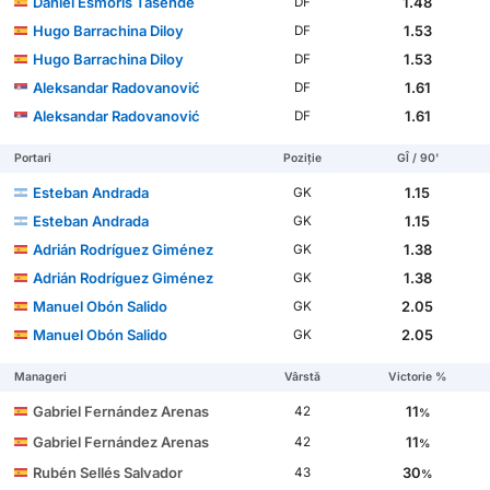
Daniel Esmorís Tasende
1.48
DF
Hugo Barrachina Diloy
1.53
DF
Hugo Barrachina Diloy
1.53
DF
Aleksandar Radovanović
1.61
DF
Aleksandar Radovanović
1.61
DF
Portari
Poziție
GÎ / 90'
Esteban Andrada
1.15
GK
Esteban Andrada
1.15
GK
Adrián Rodríguez Giménez
1.38
GK
Adrián Rodríguez Giménez
1.38
GK
Manuel Obón Salido
2.05
GK
Manuel Obón Salido
2.05
GK
Manageri
Vârstă
Victorie %
Gabriel Fernández Arenas
11
42
%
Gabriel Fernández Arenas
11
42
%
Rubén Sellés Salvador
30
43
%