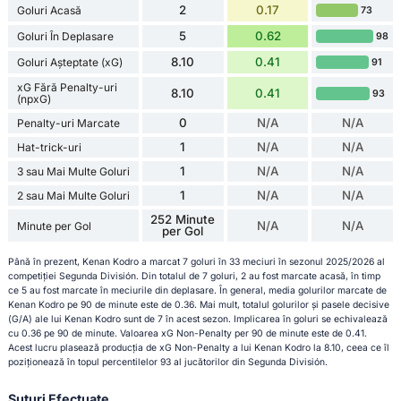
2
0.17
Goluri Acasă
73
5
0.62
Goluri În Deplasare
98
8.10
0.41
Goluri Așteptate (xG)
91
xG Fără Penalty-uri
8.10
0.41
93
(npxG)
0
N/A
N/A
Penalty-uri Marcate
1
N/A
N/A
Hat-trick-uri
1
N/A
N/A
3 sau Mai Multe Goluri
1
N/A
N/A
2 sau Mai Multe Goluri
252 Minute
N/A
N/A
Minute per Gol
per Gol
Până în prezent, Kenan Kodro a marcat 7 goluri în 33 meciuri în sezonul 2025/2026 al
competiției Segunda División. Din totalul de 7 goluri, 2 au fost marcate acasă, în timp
ce 5 au fost marcate în meciurile din deplasare. În general, media golurilor marcate de
Kenan Kodro pe 90 de minute este de 0.36. Mai mult, totalul golurilor și pasele decisive
(G/A) ale lui Kenan Kodro sunt de 7 în acest sezon. Implicarea în goluri se echivalează
cu 0.36 pe 90 de minute. Valoarea xG Non-Penalty per 90 de minute este de 0.41.
Acest lucru plasează producția de xG Non-Penalty a lui Kenan Kodro la 8.10, ceea ce îl
poziționează în topul percentilelor 93 al jucătorilor din Segunda División.
Șuturi Efectuate