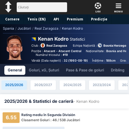
LIGI
MENIU
Cornere
Tenis (EN)
API
Premium
Predicție
Spania
/
Jucători
/
Real Zaragoza
/
Kenan Kodro
Kenan Kodro
Statistici
Club :
Real Zaragoza
Echipa Naționlă :
Bosnia Herzegovi
Poziție :
Atacant - Atacant Central
Naționalitate :
Bosnia and Her
Numărul tricoului :
#19
Vârstă (Data nașterii) :
32 (1993-08-19)
Înălțime :
188cm
Greuta
General
Goluri, xG, Șuturi
Pase & Pase de goluri
Dribling
2025/2026
2026/2027
2024/2025
2023/2024
202
2025/2026 & Statistici de carieră
- Kenan Kodro
Rating mediu în Segunda División
6.55
Clasament Goluri : 46 / 538 Jucători