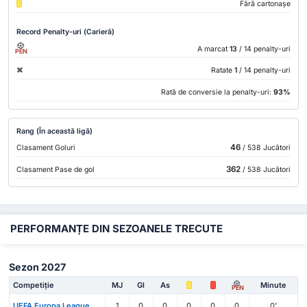
Fără cartonașe
Record Penalty-uri (Carieră)
A marcat
13
/ 14 penalty-uri
PEN
Ratate
1
/ 14 penalty-uri
Rată de conversie la penalty-uri:
93%
Rang (În această ligă)
46
Clasament Goluri
/ 538 Jucători
362
Clasament Pase de gol
/ 538 Jucători
PERFORMANȚE DIN SEZOANELE TRECUTE
Sezon 2027
Competiție
MJ
Gl
As
Minute
PEN
UEFA Europa League
1
0
0
0
0
0
0'