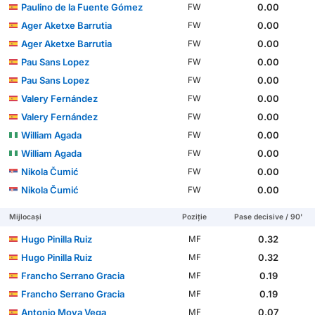
Paulino de la Fuente Gómez
0.00
FW
Ager Aketxe Barrutia
0.00
FW
Ager Aketxe Barrutia
0.00
FW
Pau Sans Lopez
0.00
FW
Pau Sans Lopez
0.00
FW
Valery Fernández
0.00
FW
Valery Fernández
0.00
FW
William Agada
0.00
FW
William Agada
0.00
FW
Nikola Čumić
0.00
FW
Nikola Čumić
0.00
FW
Mijlocași
Poziție
Pase decisive / 90'
Hugo Pinilla Ruiz
0.32
MF
Hugo Pinilla Ruiz
0.32
MF
Francho Serrano Gracia
0.19
MF
Francho Serrano Gracia
0.19
MF
Antonio Moya Vega
0.07
MF