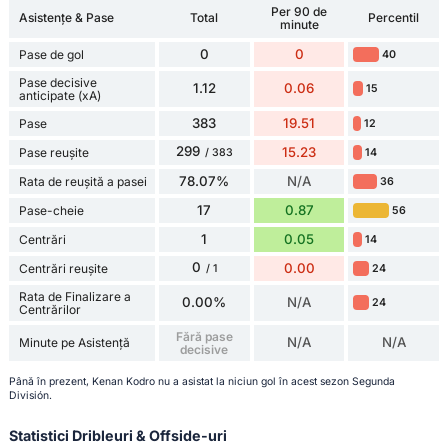
Per 90 de
Asistențe & Pase
Total
Percentil
minute
0
0
Pase de gol
40
Pase decisive
1.12
0.06
15
anticipate (xA)
383
19.51
Pase
12
299
15.23
Pase reușite
14
/ 383
78.07%
N/A
Rata de reușită a pasei
36
17
0.87
Pase-cheie
56
1
0.05
Centrări
14
0
0.00
Centrări reușite
24
/ 1
Rata de Finalizare a
0.00%
N/A
24
Centrărilor
Fără pase
N/A
N/A
Minute pe Asistență
decisive
Până în prezent, Kenan Kodro nu a asistat la niciun gol în acest sezon Segunda
División.
Statistici Dribleuri & Offside-uri