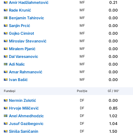
Amir Hadžiahmetović
0.21
MF
Rade Krunić
0.00
MF
Benjamin Tahirovic
0.00
MF
Sanjin Prcić
0.00
MF
Gojko Cimirot
0.00
MF
Miroslav Stevanović
0.00
MF
Miralem Pjanić
0.00
MF
Dal Varesanovic
0.00
MF
Adi Nalic
0.00
MF
Amar Rahmanović
0.00
MF
Ivan Bašić
0.00
MF
Fundași
Poziție
GÎ / 90'
Nermin Zolotić
0.00
DF
Hrvoje Miličević
0.85
DF
Anel Ahmedhodzic
1.02
DF
Jusuf Gazibegovic
1.04
DF
Siniša Saničanin
1.50
DF