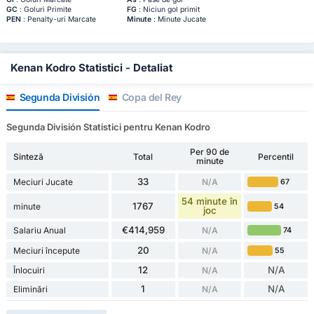
GC
: Goluri Primite
FG
: Niciun gol primit
PEN
: Penalty-uri Marcate
Minute
: Minute Jucate
Kenan Kodro Statistici - Detaliat
Segunda División
Copa del Rey
Segunda División Statistici pentru Kenan Kodro
Per 90 de
Sinteză
Total
Percentil
minute
33
Meciuri Jucate
N/A
67
54 minute în
1767
minute
54
joc
€414,959
Salariu Anual
N/A
74
20
Meciuri începute
N/A
55
12
N/A
Înlocuiri
N/A
1
N/A
Eliminări
N/A