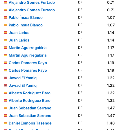
Alejandro Gomes Furtado
0.71
DF
Alejandro Gomes Furtado
0.71
DF
Pablo Ínsua Blanco
1.07
DF
Pablo Ínsua Blanco
1.07
DF
Juan Larios
1.14
DF
Juan Larios
1.14
DF
Martín Aguirregabiria
1.17
DF
Martín Aguirregabiria
1.17
DF
Carlos Pomares Rayo
1.19
DF
Carlos Pomares Rayo
1.19
DF
Jawad El Yamiq
1.22
DF
Jawad El Yamiq
1.22
DF
Alberto Rodríguez Baro
1.32
DF
Alberto Rodríguez Baro
1.32
DF
Juan Sebastian Serrano
1.47
DF
Juan Sebastian Serrano
1.47
DF
Daniel Esmorís Tasende
1.48
DF