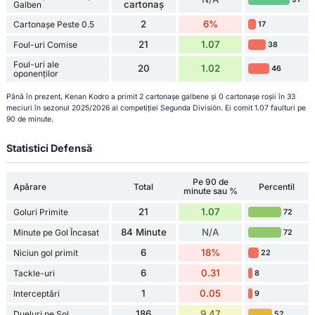
cartonaș
Galben
2
6%
Cartonașe Peste 0.5
17
21
1.07
Foul-uri Comise
38
Foul-uri ale
20
1.02
46
oponenților
Până în prezent, Kenan Kodro a primit 2 cartonașe galbene și 0 cartonașe roșii în 33
meciuri în sezonul 2025/2026 al competiției Segunda División. Ei comit 1.07 faulturi pe
90 de minute.
Statistici Defensă
Pe 90 de
Apărare
Total
Percentil
minute sau %
21
1.07
Goluri Primite
72
84 Minute
N/A
Minute pe Gol Încasat
72
6
18%
Niciun gol primit
22
6
0.31
Tackle-uri
8
1
0.05
Interceptări
9
186
9.47
Dueluri pe Sol
52