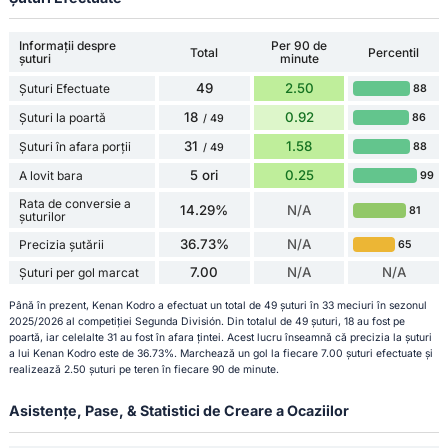
Informații despre
Per 90 de
Total
Percentil
șuturi
minute
49
2.50
Șuturi Efectuate
88
18
0.92
Șuturi la poartă
86
/ 49
31
1.58
Șuturi în afara porții
88
/ 49
5 ori
0.25
A lovit bara
99
Rata de conversie a
14.29%
N/A
81
șuturilor
36.73%
N/A
Precizia șutării
65
7.00
N/A
N/A
Șuturi per gol marcat
Până în prezent, Kenan Kodro a efectuat un total de 49 șuturi în 33 meciuri în sezonul
2025/2026 al competiției Segunda División. Din totalul de 49 șuturi, 18 au fost pe
poartă, iar celelalte 31 au fost în afara țintei. Acest lucru înseamnă că precizia la șuturi
a lui Kenan Kodro este de 36.73%. Marchează un gol la fiecare 7.00 șuturi efectuate și
realizează 2.50 șuturi pe teren în fiecare 90 de minute.
Asistențe, Pase, & Statistici de Creare a Ocaziilor