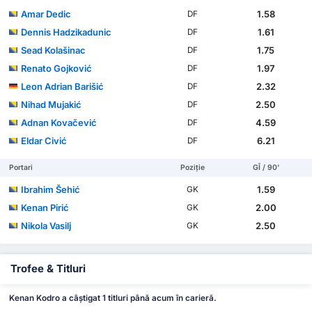
Amar Dedic
1.58
DF
Dennis Hadzikadunic
1.61
DF
Sead Kolašinac
1.75
DF
Renato Gojković
1.97
DF
Leon Adrian Barišić
2.32
DF
Nihad Mujakić
2.50
DF
Adnan Kovačević
4.59
DF
Eldar Civić
6.21
DF
Portari
Poziție
GÎ / 90'
Ibrahim Šehić
1.59
GK
Kenan Pirić
2.00
GK
Nikola Vasilj
2.50
GK
Trofee & Titluri
Kenan Kodro a câștigat 1 titluri până acum în carieră.