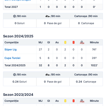
Total 2027
1
0
0
0
0
0
0'
/90 min
/90 min
Cartonașe /90 min
0
Goluri
0
Pase de gol
0
Cartonașe
Sezon 2024/2025
Competiție
MJ
Gl
As
Minute
PEN
Süper Lig
27
2
0
2
0
0
741'
Cupa Turciei
5
6
0
0
0
0
281'
Total 2024/2025
32
8
0
2
0
0
1022'
/90 min
/90 min
Cartonașe /90 min
0.24
Goluri
0
Pase de gol
0.24
Cartonașe
Sezon 2023/2024
Competiție
MJ
Gl
As
Minute
PEN