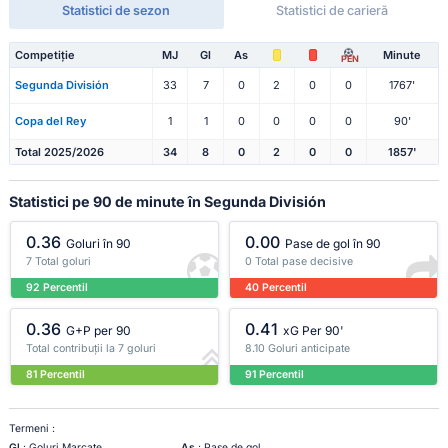
Statistici de sezon
Statistici de carieră
Competiție
MJ
Gl
As
Minute
PEN
Segunda División
33
7
0
2
0
0
1767'
Copa del Rey
1
1
0
0
0
0
90'
Total 2025/2026
34
8
0
2
0
0
1857'
Statistici pe 90 de minute în Segunda División
0.36
0.00
Goluri în 90
Pase de gol în 90
7 Total goluri
0 Total pase decisive
92 Percentil
40 Percentil
0.36
0.41
G+P per 90
xG Per 90'
Total contribuții la 7 goluri
8.10 Goluri anticipate
81 Percentil
91 Percentil
Termeni :
Gl
: Goluri Marcate
As
: Pase de gol