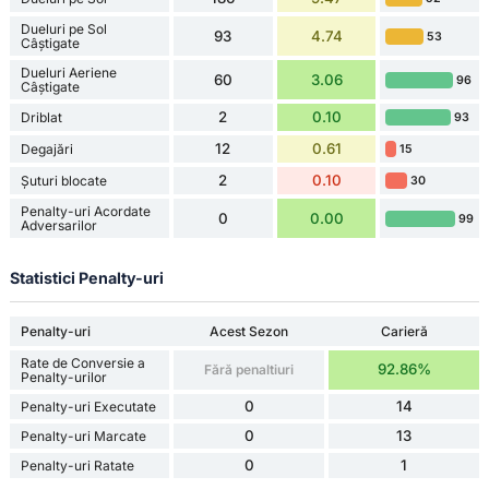
Dueluri pe Sol
93
4.74
53
Câștigate
Dueluri Aeriene
60
3.06
96
Câștigate
2
0.10
Driblat
93
12
0.61
Degajări
15
2
0.10
Șuturi blocate
30
Penalty-uri Acordate
0
0.00
99
Adversarilor
Statistici Penalty-uri
Penalty-uri
Acest Sezon
Carieră
Rate de Conversie a
92.86%
Fără penaltiuri
Penalty-urilor
0
14
Penalty-uri Executate
0
13
Penalty-uri Marcate
0
1
Penalty-uri Ratate