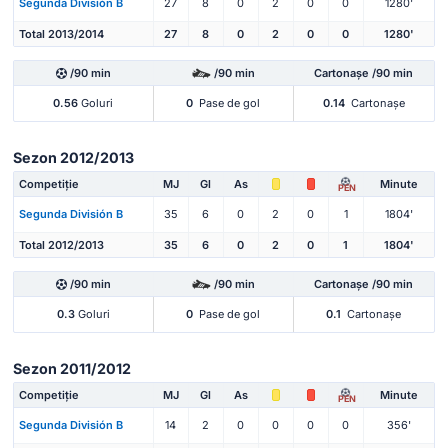
Segunda División B
27
8
0
2
0
0
1280'
Total 2013/2014
27
8
0
2
0
0
1280'
/90 min
/90 min
Cartonașe /90 min
0.56
Goluri
0
Pase de gol
0.14
Cartonașe
Sezon 2012/2013
Competiție
MJ
Gl
As
Minute
PEN
Segunda División B
35
6
0
2
0
1
1804'
Total 2012/2013
35
6
0
2
0
1
1804'
/90 min
/90 min
Cartonașe /90 min
0.3
Goluri
0
Pase de gol
0.1
Cartonașe
Sezon 2011/2012
Competiție
MJ
Gl
As
Minute
PEN
Segunda División B
14
2
0
0
0
0
356'