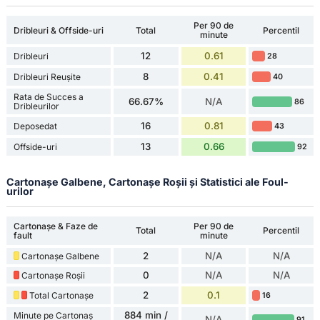
Per 90 de
Dribleuri & Offside-uri
Total
Percentil
minute
12
0.61
Dribleuri
28
8
0.41
Dribleuri Reușite
40
Rata de Succes a
66.67%
N/A
86
Dribleurilor
16
0.81
Deposedat
43
13
0.66
Offside-uri
92
Cartonașe Galbene, Cartonașe Roșii și Statistici ale Foul-
urilor
Cartonașe & Faze de
Per 90 de
Total
Percentil
fault
minute
2
N/A
N/A
Cartonașe Galbene
0
N/A
N/A
Cartonașe Roșii
2
0.1
Total Cartonașe
16
884 min /
Minute pe Cartonaș
N/A
91