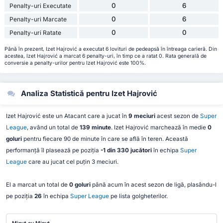
0
6
Penalty-uri Executate
0
6
Penalty-uri Marcate
0
0
Penalty-uri Ratate
Până în prezent, Izet Hajrović a executat 6 lovituri de pedeapsă în întreaga carieră. Din
acestea, Izet Hajrović a marcat 6 penalty-uri, în timp ce a ratat 0. Rata generală de
conversie a penalty-urilor pentru Izet Hajrović este 100%.
Analiza Statistică pentru Izet Hajrović
Izet Hajrović este un Atacant care a jucat în
9 meciuri
acest sezon de
Super
League
, având un total de
139 minute
. Izet Hajrović marchează în medie
0
goluri
pentru fiecare 90 de minute în care se află în teren. Această
performanță îl plasează pe poziția
-1 din 330 jucători
în echipa
Super
League
care au jucat cel puțin 3 meciuri.
El a marcat un total de
0 goluri
până acum în acest sezon de ligă, plasându-l
pe poziția
26
în echipa
Super League
pe lista golgheterilor.