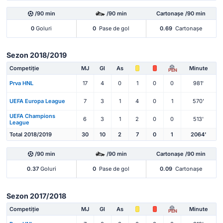
/90 min
/90 min
Cartonașe /90 min
0
Goluri
0
Pase de gol
0.69
Cartonașe
Sezon 2018/2019
Competiție
MJ
Gl
As
Minute
PEN
Prva HNL
17
4
0
1
0
0
981'
UEFA Europa League
7
3
1
4
0
1
570'
UEFA Champions
6
3
1
2
0
0
513'
League
Total 2018/2019
30
10
2
7
0
1
2064'
/90 min
/90 min
Cartonașe /90 min
0.37
Goluri
0
Pase de gol
0.09
Cartonașe
Sezon 2017/2018
Competiție
MJ
Gl
As
Minute
PEN