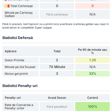
0
0
Total Cartonașe
Minute pe Cartonaș
N/A
Fără cartonașe
Galben
Până în prezent, Izet Hajrović nu a primit nicio avertizare (cartonaș galben sau roșu) în
acest sezon al competiției Super League.
Statistici Defensă
Pe 90 de minute sau
Apărare
Total
%
2
1.29
Goluri Primite
70 Minute
N/A
Minute pe Gol Încasat
3
33%
Niciun gol primit
Statistici Penalty-uri
Penalty-uri
Acest Sezon
Carieră
Rate de Conversie a
100%
Fără penaltiuri
Penalty-urilor