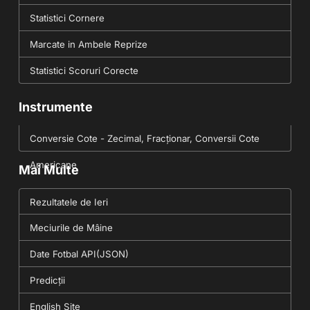
Statistici Cornere
Marcate in Ambele Reprize
Statistici Scoruri Corecte
Instrumente
Conversie Cote - Zecimal, Fracționar, Conversii Cote
Americane
Mai Multe
Rezultatele de Ieri
Meciurile de Mâine
Date Fotbal API(JSON)
Predicții
English Site