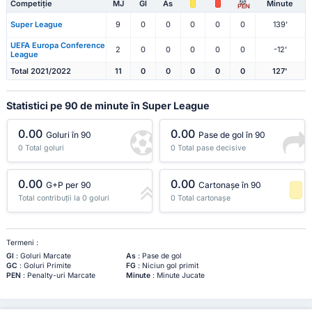
Competiție
MJ
Gl
As
Minute
PEN
Super League
9
0
0
0
0
0
139'
UEFA Europa Conference
2
0
0
0
0
0
-12'
League
Total 2021/2022
11
0
0
0
0
0
127'
Statistici pe 90 de minute în Super League
0.00
0.00
Goluri în 90
Pase de gol în 90
0 Total goluri
0 Total pase decisive
0.00
0.00
G+P per 90
Cartonașe în 90
Total contribuții la 0 goluri
0 Total cartonașe
-1 Percentil
Termeni :
Gl
: Goluri Marcate
As
: Pase de gol
GC
: Goluri Primite
FG
: Niciun gol primit
PEN
: Penalty-uri Marcate
Minute
: Minute Jucate