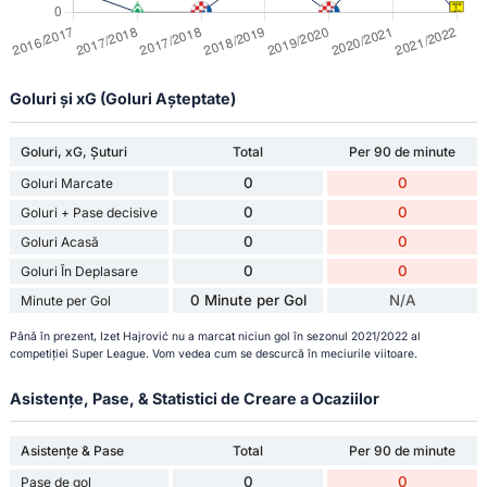
Goluri și xG (Goluri Așteptate)
Goluri, xG, Șuturi
Total
Per 90 de minute
0
0
Goluri Marcate
0
0
Goluri + Pase decisive
0
0
Goluri Acasă
0
0
Goluri În Deplasare
0 Minute per Gol
N/A
Minute per Gol
Până în prezent, Izet Hajrović nu a marcat niciun gol în sezonul 2021/2022 al
competiției Super League. Vom vedea cum se descurcă în meciurile viitoare.
Asistențe, Pase, & Statistici de Creare a Ocaziilor
Asistențe & Pase
Total
Per 90 de minute
0
0
Pase de gol