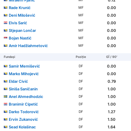
Rade Krunić
0.00
MF
Deni Milošević
0.00
MF
Elvis Sarić
0.00
MF
Stjepan Lončar
0.00
MF
Bojan Nastić
0.00
MF
Amir Hadžiahmetović
0.00
MF
Fundași
Poziție
GÎ / 90'
Samir Memišević
0.00
DF
Marko Mihojević
0.00
DF
Eldar Civić
0.79
DF
Siniša Saničanin
1.00
DF
Anel Ahmedhodzic
1.00
DF
Branimir Cipetić
1.00
DF
Darko Todorović
1.27
DF
Ervin Zukanović
1.50
DF
Sead Kolašinac
1.64
DF