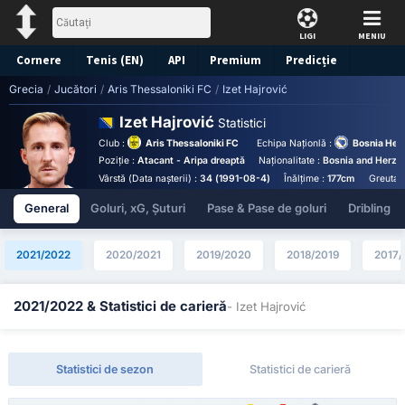
LIGI
MENIU
Cornere
Tenis (EN)
API
Premium
Predicție
Grecia
/
Jucători
/
Aris Thessaloniki FC
/
Izet Hajrović
Izet Hajrović
Statistici
Club :
Aris Thessaloniki FC
Echipa Naționlă :
Bosnia Her
Poziție :
Atacant - Aripa dreaptă
Naționalitate :
Bosnia and Herze
Vârstă (Data nașterii) :
34 (1991-08-4)
Înălțime :
177cm
Greutat
General
Goluri, xG, Șuturi
Pase & Pase de goluri
Dribling
2021/2022
2020/2021
2019/2020
2018/2019
2017/
2021/2022 & Statistici de carieră
- Izet Hajrović
Statistici de sezon
Statistici de carieră