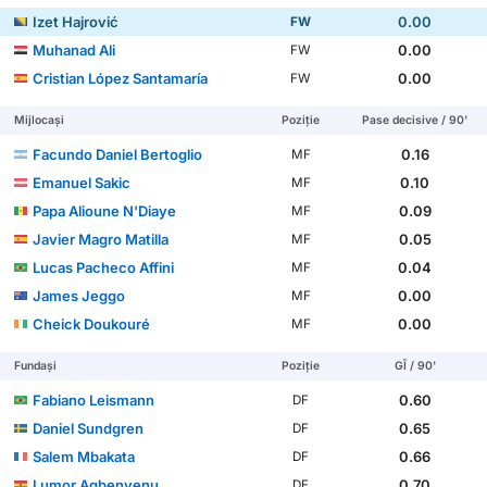
Izet Hajrović
0.00
FW
Muhanad Ali
0.00
FW
Cristian López Santamaría
0.00
FW
Mijlocași
Poziție
Pase decisive / 90'
Facundo Daniel Bertoglio
0.16
MF
Emanuel Sakic
0.10
MF
Papa Alioune N'Diaye
0.09
MF
Javier Magro Matilla
0.05
MF
Lucas Pacheco Affini
0.04
MF
James Jeggo
0.00
MF
Cheick Doukouré
0.00
MF
Fundași
Poziție
GÎ / 90'
Fabiano Leismann
0.60
DF
Daniel Sundgren
0.65
DF
Salem Mbakata
0.66
DF
Lumor Agbenyenu
0.70
DF