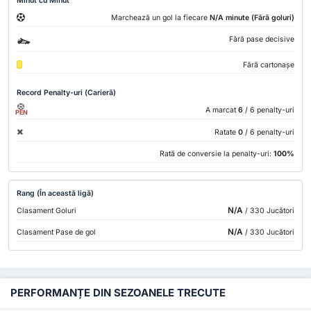
Minut cu Minut
Marchează un gol la fiecare
N/A minute (Fără goluri)
Fără pase decisive
Fără cartonașe
Record Penalty-uri (Carieră)
A marcat
6
/ 6 penalty-uri
PEN
Ratate
0
/ 6 penalty-uri
Rată de conversie la penalty-uri:
100%
Rang (În această ligă)
N/A
Clasament Goluri
/ 330 Jucători
N/A
Clasament Pase de gol
/ 330 Jucători
PERFORMANȚE DIN SEZOANELE TRECUTE