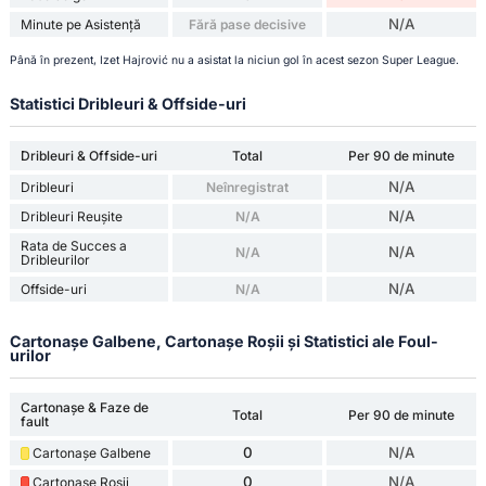
N/A
Minute pe Asistență
Fără pase decisive
Până în prezent, Izet Hajrović nu a asistat la niciun gol în acest sezon Super League.
Statistici Dribleuri & Offside-uri
Dribleuri & Offside-uri
Total
Per 90 de minute
N/A
Dribleuri
Neînregistrat
N/A
Dribleuri Reușite
N/A
Rata de Succes a
N/A
N/A
Dribleurilor
N/A
Offside-uri
N/A
Cartonașe Galbene, Cartonașe Roșii și Statistici ale Foul-
urilor
Cartonașe & Faze de
Total
Per 90 de minute
fault
0
N/A
Cartonașe Galbene
0
N/A
Cartonașe Roșii