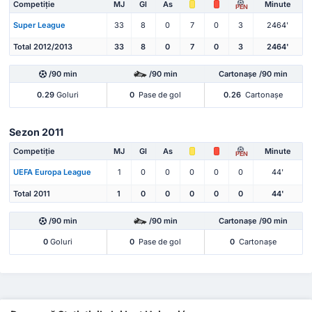
Competiție
MJ
Gl
As
Minute
PEN
Super League
33
8
0
7
0
3
2464'
Total 2012/2013
33
8
0
7
0
3
2464'
/90 min
/90 min
Cartonașe /90 min
0.29
Goluri
0
Pase de gol
0.26
Cartonașe
Sezon 2011
Competiție
MJ
Gl
As
Minute
PEN
UEFA Europa League
1
0
0
0
0
0
44'
Total 2011
1
0
0
0
0
0
44'
/90 min
/90 min
Cartonașe /90 min
0
Goluri
0
Pase de gol
0
Cartonașe