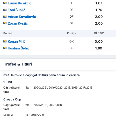
Ermin Bičakčić
1.67
DF
Toni Šunjić
1.76
DF
Adnan Kovačević
2.00
DF
Zoran Kvržić
2.00
DF
Portari
Poziție
GÎ / 90'
Kenan Pirić
0.00
GK
Ibrahim Šehić
1.60
GK
Trofee & Titluri
Izet Hajrović a câștigat 9 titluri până acum în carieră.
1. HNL
Câștigătorul
4x
2020/2021, 2019/2020, 2018/2019, 2017/2018
final
Croatia Cup
Câștigătorul
2x
2020/2021, 2017/2018
final
Locul 2
1x
2018/2019