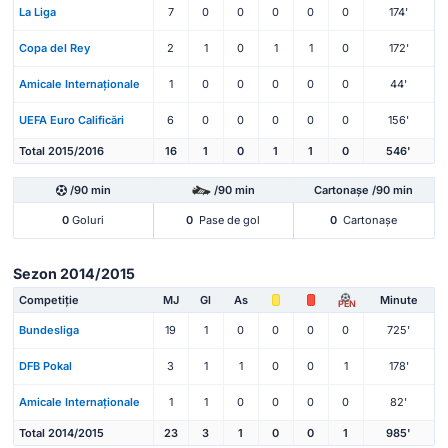
La Liga
7
0
0
0
0
0
174'
Copa del Rey
2
1
0
1
1
0
172'
Amicale Internaționale
1
0
0
0
0
0
44'
UEFA Euro Calificări
6
0
0
0
0
0
156'
Total 2015/2016
16
1
0
1
1
0
546'
/90 min
/90 min
Cartonașe /90 min
0
Goluri
0
Pase de gol
0
Cartonașe
Sezon 2014/2015
Competiție
MJ
Gl
As
Minute
PEN
Bundesliga
19
1
0
0
0
0
725'
DFB Pokal
3
1
1
0
0
1
178'
Amicale Internaționale
1
1
0
0
0
0
82'
Total 2014/2015
23
3
1
0
0
1
985'