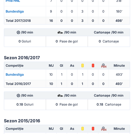
Prva HNL
7
0
0
0
0
0
318'
Bundesliga
9
0
0
3
0
0
180'
Total 2017/2018
16
0
0
3
0
0
498'
/90 min
/90 min
Cartonașe /90 min
0
Goluri
0
Pase de gol
0
Cartonașe
Sezon 2016/2017
Competiție
MJ
Gl
As
Minute
PEN
Bundesliga
10
1
0
1
0
0
493'
Total 2016/2017
10
1
0
1
0
0
493'
/90 min
/90 min
Cartonașe /90 min
0.18
Goluri
0
Pase de gol
0.18
Cartonașe
Sezon 2015/2016
Competiție
MJ
Gl
As
Minute
PEN