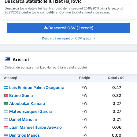
Descarcă Statisticile lui Izet Hajrović
Descarcă toate datele lui Izet Hajrović de la sezonul 2010/2011 până la sezonul
2021/2022 pentru toate competițiile. Conține totalul și media pe sezon.
Descarcă CSV (1 credit)
Descarcă un eșantion CSV gratuit »
Aris Lot
Colegii de echipă ai lui Izet Hajrović la nivelul clubului
Atacanți
Poziție
Goluri / 90'
Luis Enrique Palma Oseguera
0.47
FW
Bruno Gama
0.32
FW
Aboubakar Kamara
0.27
FW
Mateo Ezequiel García
0.27
FW
Daniel Mancini
0.21
FW
Juan Manuel Iturbe Arévalo
0.06
FW
Dimitrios Manos
0.00
FW