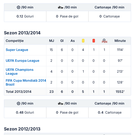
/90 min
/90 min
Cartonașe /90 min
0.12
Goluri
0
Pase de gol
0
Cartonașe
Sezon 2013/2014
Competiție
MJ
Gl
As
Minute
PEN
Super League
15
6
0
4
1
1
1114'
UEFA Europa League
2
0
0
0
0
0
97'
UEFA Champions
4
0
0
1
0
0
213'
League
FIFA Cupa Mondială 2014
2
0
0
0
0
0
128'
Brazil
Total 2013/2014
23
6
0
5
1
1
1552'
/90 min
/90 min
Cartonașe /90 min
0.48
Goluri
0
Pase de gol
0.4
Cartonașe
Sezon 2012/2013