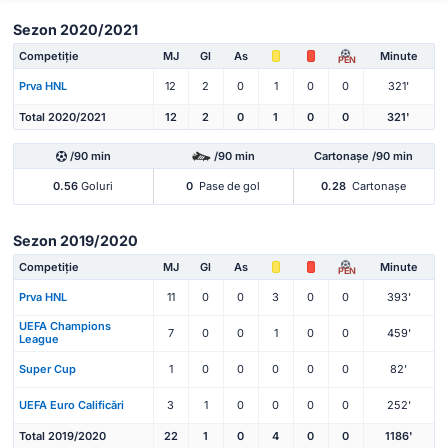
Sezon 2020/2021
Competiție
MJ
Gl
As
Minute
PEN
Prva HNL
12
2
0
1
0
0
321'
Total 2020/2021
12
2
0
1
0
0
321'
/90 min
/90 min
Cartonașe /90 min
0.56
Goluri
0
Pase de gol
0.28
Cartonașe
Sezon 2019/2020
Competiție
MJ
Gl
As
Minute
PEN
Prva HNL
11
0
0
3
0
0
393'
UEFA Champions
7
0
0
1
0
0
459'
League
Super Cup
1
0
0
0
0
0
82'
UEFA Euro Calificări
3
1
0
0
0
0
252'
Total 2019/2020
22
1
0
4
0
0
1186'