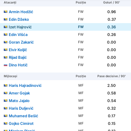
Atacanți
Poziție
Goluri / 90'
Armin Hodžić
0.96
FW
Edin Džeko
0.37
FW
Izet Hajrović
0.36
FW
Edin Višća
0.26
FW
Goran Zakarić
0.00
FW
Elvir Koljič
0.00
FW
Rijad Bajić
0.00
FW
Dino Hotič
0.00
FW
Mijlocași
Poziție
Pase decisive / 90'
Haris Hajradinović
2.50
MF
Amer Gojak
0.58
MF
Mato Jajalo
0.54
MF
Haris Duljević
0.32
MF
Muhamed Bešić
0.17
MF
Gojko Cimirot
0.15
MF
Miralem Pjanić
0.12
MF