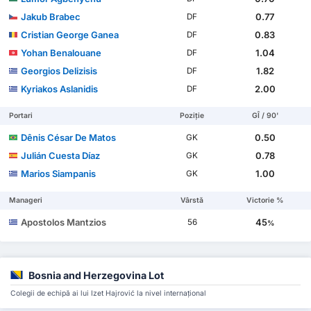
Jakub Brabec
0.77
DF
Cristian George Ganea
0.83
DF
Yohan Benalouane
1.04
DF
Georgios Delizisis
1.82
DF
Kyriakos Aslanidis
2.00
DF
Portari
Poziție
GÎ / 90'
Dênis César De Matos
0.50
GK
Julián Cuesta Díaz
0.78
GK
Marios Siampanis
1.00
GK
Manageri
Vârstă
Victorie %
Apostolos Mantzios
45
56
%
Bosnia and Herzegovina Lot
Colegii de echipă ai lui Izet Hajrović la nivel internațional