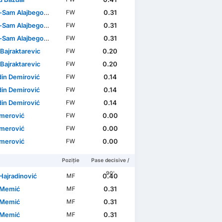
Sam Alajbegović
0.31
FW
Sam Alajbegović
0.31
FW
Sam Alajbegović
0.31
FW
Bajraktarevic
0.20
FW
Bajraktarevic
0.20
FW
in Demirović
0.14
FW
in Demirović
0.14
FW
in Demirović
0.14
FW
Omerović
0.00
FW
Omerović
0.00
FW
Omerović
0.00
FW
Poziție
Pase decisive /
90'
Hajradinović
0.40
MF
 Memić
0.31
MF
 Memić
0.31
MF
 Memić
0.31
MF