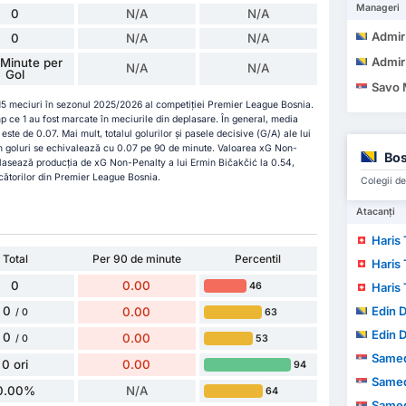
Manageri
0
N/A
N/A
Admi
0
N/A
N/A
Admi
Minute per
N/A
N/A
Gol
Savo 
 15 meciuri în sezonul 2025/2026 al competiției Premier League Bosnia.
imp ce 1 au fost marcate în meciurile din deplasare. În general, media
te de 0.07. Mai mult, totalul golurilor și pasele decisive (G/A) ale lui
în goluri se echivalează cu 0.07 pe 90 de minute. Valoarea xG Non-
Bos
plasează producția de xG Non-Penalty a lui Ermin Bičakčić la 0.54,
ucătorilor din Premier League Bosnia.
Colegii de
Atacanți
Haris
Total
Per 90 de minute
Percentil
Haris
0
0.00
46
Haris
0
Edin 
0.00
63
/ 0
Edin 
0
0.00
53
/ 0
Samed
0 ori
0.00
94
Samed
0.00%
N/A
64
Samed