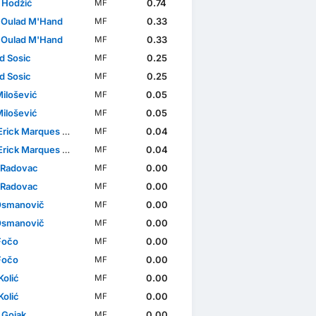
 Hodžić
0.74
MF
l Oulad M'Hand
0.33
MF
l Oulad M'Hand
0.33
MF
d Sosic
0.25
MF
d Sosic
0.25
MF
Milošević
0.05
MF
Milošević
0.05
MF
ck Marques da Silva
0.04
MF
ck Marques da Silva
0.04
MF
 Radovac
0.00
MF
 Radovac
0.00
MF
Osmanovič
0.00
MF
Osmanovič
0.00
MF
Fočo
0.00
MF
Fočo
0.00
MF
Kolić
0.00
MF
Kolić
0.00
MF
 Gojak
0.00
MF