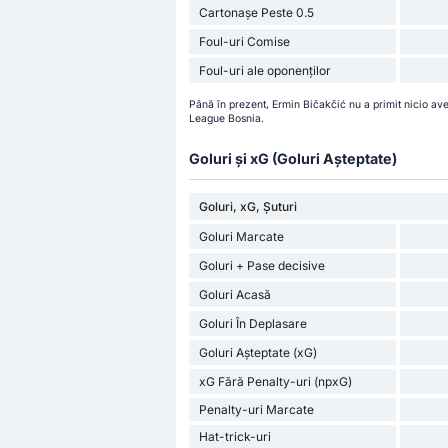
Cartonașe Peste 0.5
Foul-uri Comise
Foul-uri ale oponenților
Până în prezent, Ermin Bičakčić nu a primit nicio ave
League Bosnia.
Goluri și xG (Goluri Așteptate)
Goluri, xG, Șuturi
Goluri Marcate
Goluri + Pase decisive
Goluri Acasă
Goluri În Deplasare
Goluri Așteptate (xG)
xG Fără Penalty-uri (npxG)
Penalty-uri Marcate
Hat-trick-uri