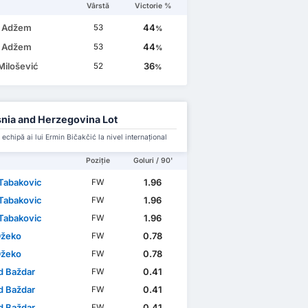
Vârstă
Victorie %
r Adžem
44
53
%
r Adžem
44
53
%
Milošević
36
52
%
nia and Herzegovina Lot
 echipă ai lui Ermin Bičakčić la nivel internațional
Poziție
Goluri / 90'
 Tabakovic
1.96
FW
 Tabakovic
1.96
FW
 Tabakovic
1.96
FW
Džeko
0.78
FW
Džeko
0.78
FW
 Baždar
0.41
FW
 Baždar
0.41
FW
 Baždar
0.41
FW