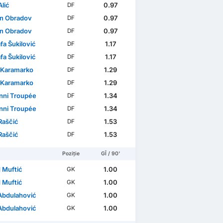
lić
0.97
DF
n Obradov
0.97
DF
n Obradov
0.97
DF
fa Šukilović
1.17
DF
fa Šukilović
1.17
DF
 Karamarko
1.29
DF
 Karamarko
1.29
DF
nni Troupée
1.34
DF
nni Troupée
1.34
DF
Raščić
1.53
DF
Raščić
1.53
DF
Poziție
GÎ / 90'
 Muftić
1.00
GK
 Muftić
1.00
GK
 Abdulahović
1.00
GK
 Abdulahović
1.00
GK