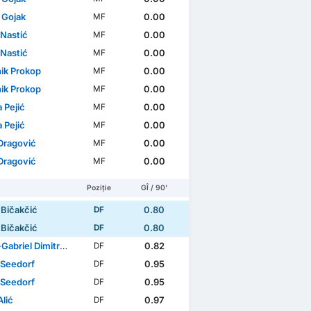
 Gojak
0.00
MF
 Nastić
0.00
MF
 Nastić
0.00
MF
ik Prokop
0.00
MF
ik Prokop
0.00
MF
 Pejić
0.00
MF
 Pejić
0.00
MF
 Dragović
0.00
MF
 Dragović
0.00
MF
Poziție
GÎ / 90'
 Bičakčić
0.80
DF
 Bičakčić
0.80
DF
briel Dimitrov Galchev
0.82
DF
 Seedorf
0.95
DF
 Seedorf
0.95
DF
lić
0.97
DF