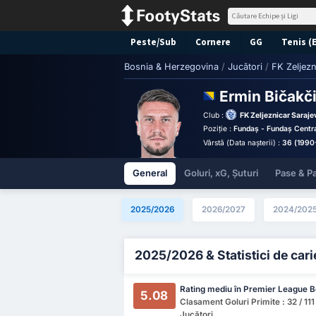
Peste/Sub
Cornere
GG
Tenis (
Bosnia & Herzegovina
/
Jucători
/
FK Zeljezn
Ermin Bičakč
Club :
FK Zeljeznicar Saraje
Poziție :
Fundaș - Fundaș Centr
Vârstă (Data nașterii) :
36 (1990
General
Goluri, xG, Șuturi
Pase & Pa
2025/2026
2026/2027
2024/202
2025/2026 & Statistici de cari
Rating mediu în Premier League B
5.08
Clasament Goluri Primite : 32 / 111
Jucători