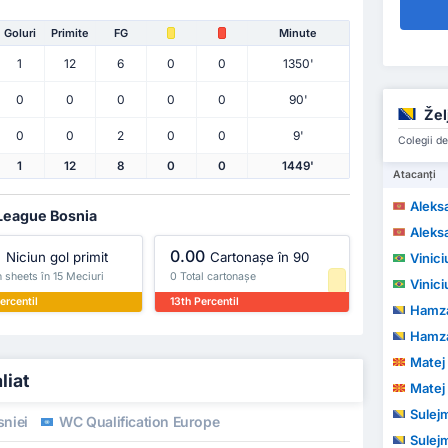
Goluri
Primite
FG
Minute
1
12
6
0
0
1350'
0
0
0
0
0
90'
Žel
0
0
2
0
0
9'
Colegii de
1
12
8
0
0
1449'
Atacanți
Aleks
 League Bosnia
Aleks
%
0.00
Niciun gol primit
Cartonașe în 90
Viniciu
 sheets în 15 Meciuri
0 Total cartonașe
Viniciu
ercentil
13th Percentil
Hamza
Hamza
Matej
liat
Matej
Sulej
niei
WC Qualification Europe
Sulej