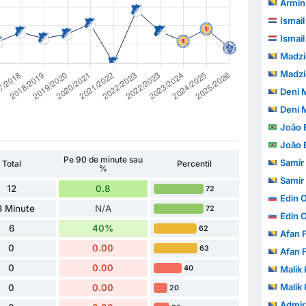
Armin
Ismai
Ismai
Madzi
Madzi
Deni 
Deni 
João Eri
João Eri
Pe 90 de minute sau
Samir
Total
Percentil
%
Samir
12
0.8
72
Edin 
3 Minute
N/A
72
Edin 
6
40%
62
Afan 
0
0.00
63
Afan 
0
0.00
40
Malik 
Malik 
0
0.00
20
Admir