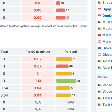
Enes A
0
0%
16
Ognje
0
0.00
35
Ognje
0
0.00
37
Musta
rtizare (cartonaș galben sau roșu) în acest sezon al competiției Premier
Musta
Marin
Marin
Giova
Total
Per 90 de minute
Percentil
Giova
1
0.07
61
Ajdin 
1
0.07
48
Ajdin 
0
0
61
Portari
1
0.13
78
Vedad
0.54
0.04
55
Vedad
0.54
0.04
58
Tarik
0
N/A
N/A
Tarik
0
N/A
N/A