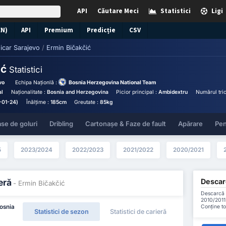
API
Căutare Meci
Statistici
Ligi
EN)
API
Premium
Predicție
CSV
icar Sarajevo
/
Ermin Bičakčić
ić
Statistici
vo
Echipa Naționlă :
Bosnia Herzegovina National Team
al
Naționalitate :
Bosnia and Herzegovina
Picior principal :
Ambidextru
Numărul tric
-01-24)
Înălțime :
185cm
Greutate :
85kg
se de goluri
Dribling
Cartonașe & Faze de fault
Apărare
Pen
5
2023/2024
2022/2023
2021/2022
2020/2021
Descarc
eră
- Ermin Bičakčić
Descarcă t
2010/2011 
Conține to
osnia
Statistici de sezon
Statistici de carieră