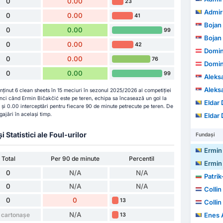
0
0.00
23
Admir
0
0.00
41
Bojan
0
0.00
99
Bojan
0
0.00
42
Domin
0
0.00
76
Domin
0
0.00
99
Aleksa
Aleksa
nținut 6 clean sheets în 15 meciuri în sezonul 2025/2026 al competiției
ci când Ermin Bičakčić este pe teren, echipa sa încasează un gol la
Eldar
i și 0.00 interceptări pentru fiecare 90 de minute petrecute pe teren. De
jări în același timp.
Eldar
Statistici ale Foul-urilor
Fundași
Ermin
Total
Per 90 de minute
Percentil
Ermin
0
N/A
N/A
Patrik-Ga
0
N/A
N/A
Collin
0
0
13
Collin
N/A
 cartonașe
Enes A
13