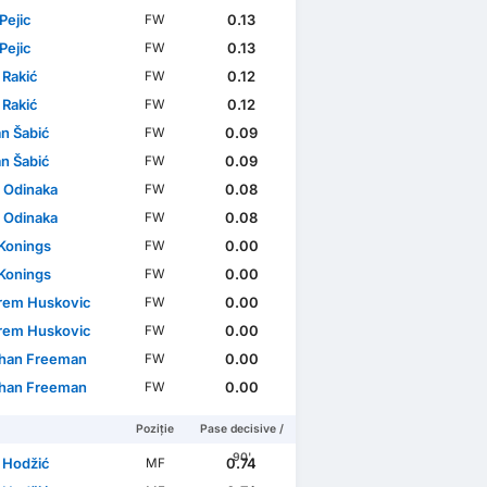
Pejic
0.13
FW
Pejic
0.13
FW
 Rakić
0.12
FW
 Rakić
0.12
FW
n Šabić
0.09
FW
n Šabić
0.09
FW
 Odinaka
0.08
FW
 Odinaka
0.08
FW
Konings
0.00
FW
Konings
0.00
FW
em Huskovic
0.00
FW
em Huskovic
0.00
FW
han Freeman
0.00
FW
han Freeman
0.00
FW
Poziție
Pase decisive /
90'
 Hodžić
0.74
MF