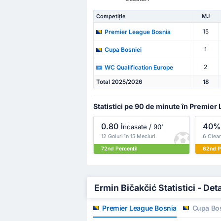
Competiție
MJ
15
Premier League Bosnia
1
Cupa Bosniei
2
WC Qualification Europe
Total 2025/2026
18
Statistici pe 90 de minute în Premier
0.80
40
Încasate / 90'
12 Goluri în 15 Meciuri
6 Clean
72nd Percentil
62nd P
Ermin Bičakčić Statistici - Deta
Premier League Bosnia
Cupa Bos