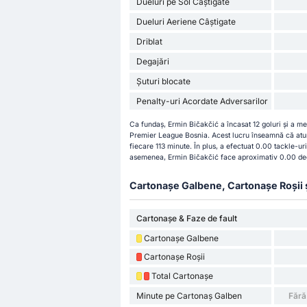
Dueluri pe Sol Câștigate
Dueluri Aeriene Câștigate
Driblat
Degajări
Șuturi blocate
Penalty-uri Acordate Adversarilor
Ca fundaș, Ermin Bičakčić a încasat 12 goluri și a me
Premier League Bosnia. Acest lucru înseamnă că atun
fiecare 113 minute. În plus, a efectuat 0.00 tackle-ur
asemenea, Ermin Bičakčić face aproximativ 0.00 dega
Cartonașe Galbene, Cartonașe Roșii și 
Cartonașe & Faze de fault
Cartonașe Galbene
Cartonașe Roșii
Total Cartonașe
Minute pe Cartonaș Galben
Fără