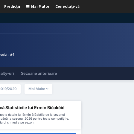
Predicții
Mai Multe
Conectați-vă
oului :
#4
alty-uri
Sezoane anterioare
2019/2020
Mai Multe
ă Statisticile lui Ermin Bičakčić
oate datele lui Ermin Bičakčić de la sezonul
până la sezonul 2026 pentru toate competițiile.
talul și media pe sezon.