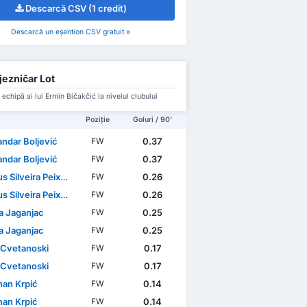
Descarcă CSV (1 credit)
Descarcă un eșantion CSV gratuit »
jezničar Lot
 echipă ai lui Ermin Bičakčić la nivelul clubului
Poziție
Goluri / 90'
andar Boljević
0.37
FW
andar Boljević
0.37
FW
s Silveira Peixoto
0.26
FW
s Silveira Peixoto
0.26
FW
 Jaganjac
0.25
FW
 Jaganjac
0.25
FW
 Cvetanoski
0.17
FW
 Cvetanoski
0.17
FW
man Krpić
0.14
FW
man Krpić
0.14
FW