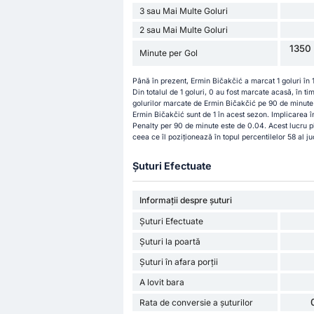
3 sau Mai Multe Goluri
2 sau Mai Multe Goluri
1350 
Minute per Gol
Până în prezent, Ermin Bičakčić a marcat 1 goluri în
Din totalul de 1 goluri, 0 au fost marcate acasă, în t
golurilor marcate de Ermin Bičakčić pe 90 de minute es
Ermin Bičakčić sunt de 1 în acest sezon. Implicarea 
Penalty per 90 de minute este de 0.04. Acest lucru 
ceea ce îl poziționează în topul percentilelor 58 al j
Șuturi Efectuate
Informații despre șuturi
Șuturi Efectuate
Șuturi la poartă
Șuturi în afara porții
A lovit bara
Rata de conversie a șuturilor