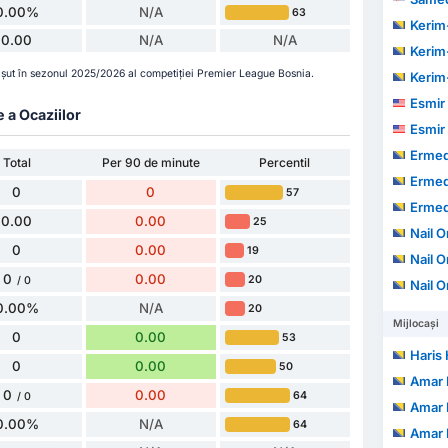
0.00%
N/A
63
Kerim-
0.00
N/A
N/A
Kerim-
 șut în sezonul 2025/2026 al competiției Premier League Bosnia.
Kerim-
Esmir 
e a Ocaziilor
Esmir 
Ermed
Total
Per 90 de minute
Percentil
Ermed
0
0
57
Ermed
0.00
0.00
25
Nail 
0
0.00
19
Nail 
0
0.00
20
/ 0
Nail 
0.00%
N/A
20
Mijlocași
0
0.00
53
Haris 
0
0.00
50
Amar
0
0.00
64
/ 0
Amar
0.00%
N/A
64
Amar