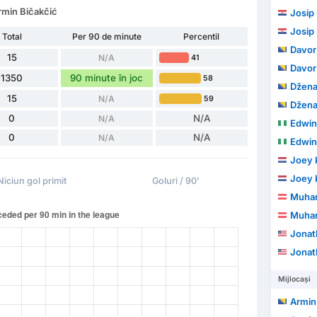
rmin Bičakčić
Josip 
Josip 
Total
Per 90 de minute
Percentil
Davor
15
N/A
41
Davor
1350
90 minute în joc
58
Džena
15
N/A
59
Džena
0
N/A
N/A
Edwin
0
N/A
N/A
Edwin
Joey 
Joey 
Niciun gol primit
Goluri / 90'
Muhar
Muhar
Jonat
Jonat
Mijlocași
Armin