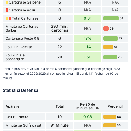
6
N/A
N/A
Cartonașe Galbene
0
N/A
N/A
Cartonașe Roșii
6
0.31
Total Cartonașe
81
290 min /
Minute pe Cartonaș
N/A
29
cartonaș
Galben
6
18%
Cartonașe Peste 0.5
77
22
1.14
Foul-uri Comise
51
Foul-uri ale
29
1.50
73
oponenților
Până în prezent, Elvir Koljič a primit 6 cartonașe galbene și 0 cartonașe roșii în 33
meciuri în sezonul 2025/2026 al competiției Liga I. Ei comit 1.14 faulturi pe 90 de
minute.
Statistici Defensă
Pe 90 de
Apărare
Total
Percentil
minute sau %
19
0.98
Goluri Primite
68
91 Minute
N/A
Minute pe Gol Încasat
66