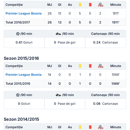
Competiție
MJ
Gl
As
Minute
PEN
Premier League Bosnia
26
13
0
5
0
2
1911'
Total 2016/2017
26
13
0
5
0
2
1911'
/90 min
/90 min
Cartonașe /90 min
0.61
Goluri
0
Pase de gol
0.24
Cartonașe
Sezon 2015/2016
Competiție
MJ
Gl
As
Minute
PEN
Premier League Bosnia
14
0
0
1
0
0
1066'
Total 2015/2016
14
0
0
1
0
0
1066'
/90 min
/90 min
Cartonașe /90 min
0
Goluri
0
Pase de gol
0.08
Cartonașe
Sezon 2014/2015
Competiție
MJ
Gl
As
Minute
PEN