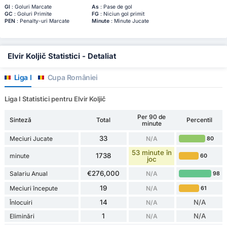
Gl
: Goluri Marcate
As
: Pase de gol
GC
: Goluri Primite
FG
: Niciun gol primit
PEN
: Penalty-uri Marcate
Minute
: Minute Jucate
Elvir Koljič Statistici - Detaliat
Liga I
Cupa României
Liga I Statistici pentru Elvir Koljič
Per 90 de
Sinteză
Total
Percentil
minute
33
Meciuri Jucate
N/A
80
53 minute în
1738
minute
60
joc
€276,000
Salariu Anual
N/A
98
19
Meciuri începute
N/A
61
14
N/A
Înlocuiri
N/A
1
N/A
Eliminări
N/A