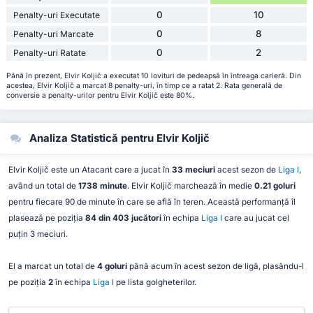
0
10
Penalty-uri Executate
0
8
Penalty-uri Marcate
0
2
Penalty-uri Ratate
Până în prezent, Elvir Koljič a executat 10 lovituri de pedeapsă în întreaga carieră. Din
acestea, Elvir Koljič a marcat 8 penalty-uri, în timp ce a ratat 2. Rata generală de
conversie a penalty-urilor pentru Elvir Koljič este 80%.
Analiza Statistică pentru Elvir Koljič
Elvir Koljič este un Atacant care a jucat în
33 meciuri
acest sezon de
Liga I
,
având un total de
1738 minute
. Elvir Koljič marchează în medie
0.21 goluri
pentru fiecare 90 de minute în care se află în teren. Această performanță îl
plasează pe poziția
84 din 403 jucători
în echipa
Liga I
care au jucat cel
puțin 3 meciuri.
El a marcat un total de
4 goluri
până acum în acest sezon de ligă, plasându-l
pe poziția
2
în echipa
Liga I
pe lista golgheterilor.