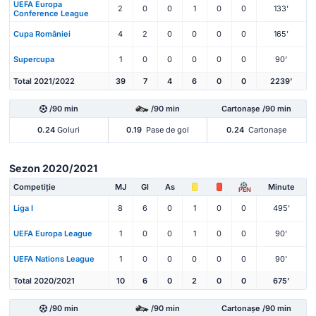
UEFA Europa
2
0
0
1
0
0
133'
Conference League
Cupa României
4
2
0
0
0
0
165'
Supercupa
1
0
0
0
0
0
90'
Total 2021/2022
39
7
4
6
0
0
2239'
/90 min
/90 min
Cartonașe /90 min
0.24
Goluri
0.19
Pase de gol
0.24
Cartonașe
Sezon 2020/2021
Competiție
MJ
Gl
As
Minute
PEN
Liga I
8
6
0
1
0
0
495'
UEFA Europa League
1
0
0
1
0
0
90'
UEFA Nations League
1
0
0
0
0
0
90'
Total 2020/2021
10
6
0
2
0
0
675'
/90 min
/90 min
Cartonașe /90 min