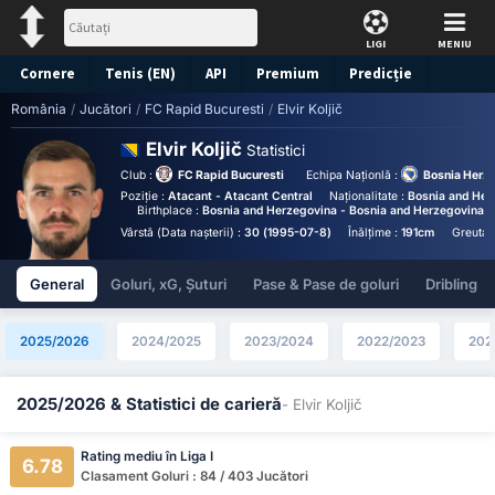
LIGI
MENIU
Cornere
Tenis (EN)
API
Premium
Predicție
România
/
Jucători
/
FC Rapid Bucuresti
/
Elvir Koljič
Elvir Koljič
Statistici
Club :
FC Rapid Bucuresti
Echipa Naționlă :
Bosnia Herz
Poziție :
Atacant - Atacant Central
Naționalitate :
Bosnia and Her
Birthplace :
Bosnia and Herzegovina - Bosnia and Herzegovina
Vârstă (Data nașterii) :
30 (1995-07-8)
Înălțime :
191cm
Greutat
General
Goluri, xG, Șuturi
Pase & Pase de goluri
Dribling
2025/2026
2024/2025
2023/2024
2022/2023
202
2025/2026 & Statistici de carieră
- Elvir Koljič
Rating mediu în Liga I
6.78
Clasament Goluri : 84 / 403 Jucători