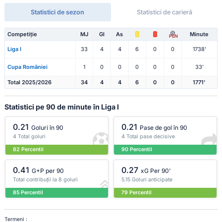
Statistici de sezon
Statistici de carieră
Competiție
MJ
Gl
As
Minute
PEN
Liga I
33
4
4
6
0
0
1738'
Cupa României
1
0
0
0
0
0
33'
Total 2025/2026
34
4
4
6
0
0
1771'
Statistici pe 90 de minute în Liga I
0.21
0.21
Goluri în 90
Pase de gol în 90
4 Total goluri
4 Total pase decisive
82 Percentil
90 Percentil
0.41
0.27
G+P per 90
xG Per 90'
Total contribuții la 8 goluri
5.15 Goluri anticipate
85 Percentil
79 Percentil
Termeni :