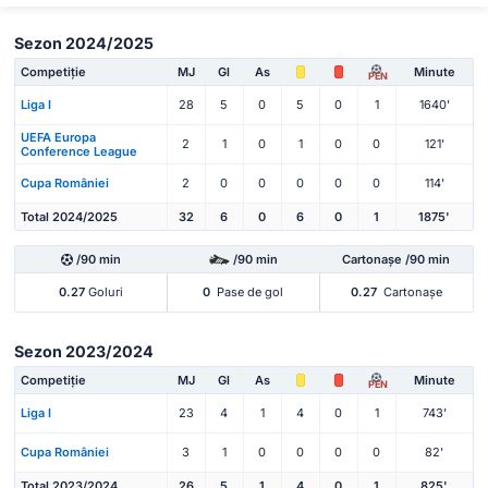
Sezon 2024/2025
Competiție
MJ
Gl
As
Minute
PEN
Liga I
28
5
0
5
0
1
1640'
UEFA Europa
2
1
0
1
0
0
121'
Conference League
Cupa României
2
0
0
0
0
0
114'
Total 2024/2025
32
6
0
6
0
1
1875'
/90 min
/90 min
Cartonașe /90 min
0.27
Goluri
0
Pase de gol
0.27
Cartonașe
Sezon 2023/2024
Competiție
MJ
Gl
As
Minute
PEN
Liga I
23
4
1
4
0
1
743'
Cupa României
3
1
0
0
0
0
82'
Total 2023/2024
26
5
1
4
0
1
825'