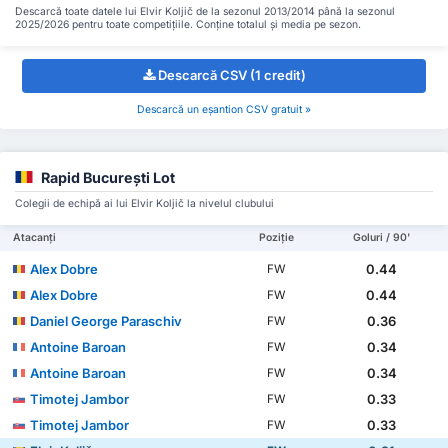
Descarcă toate datele lui Elvir Koljič de la sezonul 2013/2014 până la sezonul
2025/2026 pentru toate competițiile. Conține totalul și media pe sezon.
Descarcă CSV (1 credit)
Descarcă un eșantion CSV gratuit »
Rapid Bucureşti Lot
Colegii de echipă ai lui Elvir Koljič la nivelul clubului
Atacanți
Poziție
Goluri / 90'
Alex Dobre
0.44
FW
Alex Dobre
0.44
FW
Daniel George Paraschiv
0.36
FW
Antoine Baroan
0.34
FW
Antoine Baroan
0.34
FW
Timotej Jambor
0.33
FW
Timotej Jambor
0.33
FW