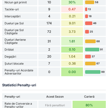
10
30%
Niciun gol primit
58
9
0.47
Tackle-uri
13
4
0.21
Interceptări
18
174
9.01
Dueluri pe Sol
46
Dueluri pe Sol
72
3.73
25
Câștigate
Dueluri Aeriene
31
1.61
68
Câștigate
2
0.10
Driblat
91
20
1.04
Degajări
37
7
0.36
Șuturi blocate
67
Penalty-uri Acordate
0
0.00
99
Adversarilor
Statistici Penalty-uri
Penalty-uri
Acest Sezon
Carieră
Rate de Conversie a
80%
Fără penaltiuri
Penalty-urilor