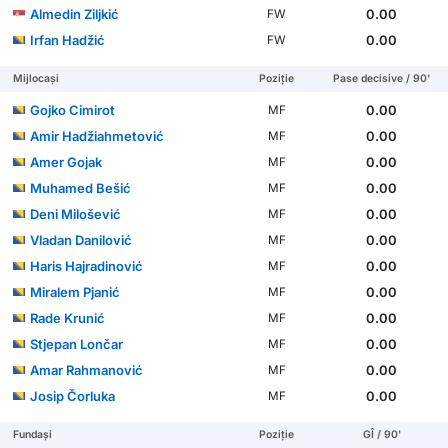
Almedin Ziljkić
0.00
FW
Irfan Hadžić
0.00
FW
Mijlocași
Poziție
Pase decisive / 90'
Gojko Cimirot
0.00
MF
Amir Hadžiahmetović
0.00
MF
Amer Gojak
0.00
MF
Muhamed Bešić
0.00
MF
Deni Milošević
0.00
MF
Vladan Danilović
0.00
MF
Haris Hajradinović
0.00
MF
Miralem Pjanić
0.00
MF
Rade Krunić
0.00
MF
Stjepan Lončar
0.00
MF
Amar Rahmanović
0.00
MF
Josip Čorluka
0.00
MF
Fundași
Poziție
GÎ / 90'