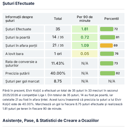
Șuturi Efectuate
Informații despre
Per 90 de
Total
Percentil
șuturi
minute
35
1.81
Șuturi Efectuate
72
14
0.72
Șuturi la poartă
81
/ 35
21
1.09
Șuturi în afara porții
69
/ 35
1 ori
0.05
A lovit bara
76
Rata de conversie a
11.43%
N/A
73
șuturilor
40.00%
N/A
Precizia șutării
82
8.75
N/A
N/A
Șuturi per gol marcat
Până în prezent, Elvir Koljič a efectuat un total de 35 șuturi în 33 meciuri în sezonul
2025/2026 al competiției Liga I. Din totalul de 35 șuturi, 14 au fost pe poartă, iar
celelalte 21 au fost în afara țintei. Acest lucru înseamnă că precizia la șuturi a lui Elvir
Koljič este de 40.00%. Marchează un gol la fiecare 8.75 șuturi efectuate și realizează
1.81 șuturi pe teren în fiecare 90 de minute.
Asistențe, Pase, & Statistici de Creare a Ocaziilor