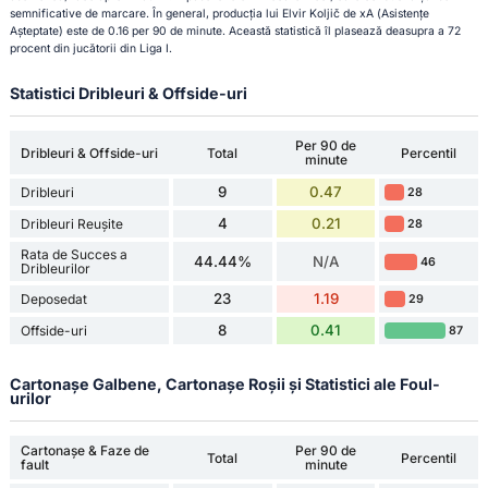
semnificative de marcare. În general, producția lui Elvir Koljič de xA (Asistențe
Așteptate) este de 0.16 per 90 de minute. Această statistică îl plasează deasupra a 72
procent din jucătorii din Liga I.
Statistici Dribleuri & Offside-uri
Per 90 de
Dribleuri & Offside-uri
Total
Percentil
minute
9
0.47
Dribleuri
28
4
0.21
Dribleuri Reușite
28
Rata de Succes a
44.44%
N/A
46
Dribleurilor
23
1.19
Deposedat
29
8
0.41
Offside-uri
87
Cartonașe Galbene, Cartonașe Roșii și Statistici ale Foul-
urilor
Cartonașe & Faze de
Per 90 de
Total
Percentil
fault
minute