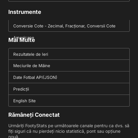
Instrumente
Conversie Cote - Zecimal, Fracționar, Conversii Cote
Americane
Mai Multe
Rezultatele de Ieri
Meciurile de Mâine
Date Fotbal API(JSON)
Predicții
English Site
Rămâneți Conectat
Urmăriți FootyStats pe următoarele canale pentru ca dvs. să
fiți siguri că nu pierdeți nicio statistică, pont sau opțiune
nouă.