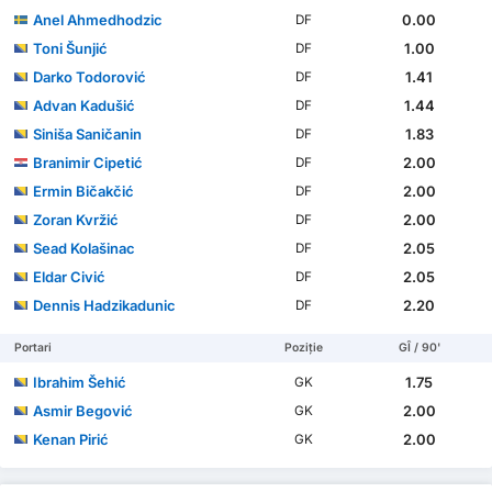
Anel Ahmedhodzic
0.00
DF
Toni Šunjić
1.00
DF
Darko Todorović
1.41
DF
Advan Kadušić
1.44
DF
Siniša Saničanin
1.83
DF
Branimir Cipetić
2.00
DF
Ermin Bičakčić
2.00
DF
Zoran Kvržić
2.00
DF
Sead Kolašinac
2.05
DF
Eldar Civić
2.05
DF
Dennis Hadzikadunic
2.20
DF
Portari
Poziție
GÎ / 90'
Ibrahim Šehić
1.75
GK
Asmir Begović
2.00
GK
Kenan Pirić
2.00
GK