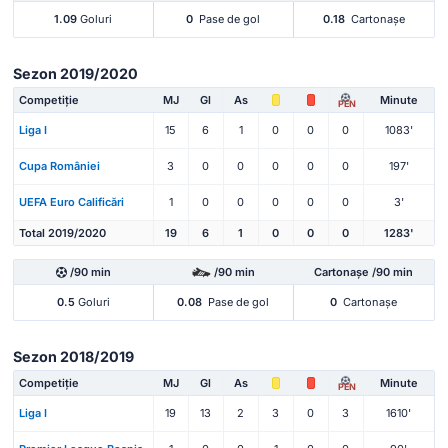
1.09
Goluri
0
Pase de gol
0.18
Cartonașe
Sezon 2019/2020
Competiție
MJ
Gl
As
Minute
PEN
Liga I
15
6
1
0
0
0
1083'
Cupa României
3
0
0
0
0
0
197'
UEFA Euro Calificări
1
0
0
0
0
0
3'
Total 2019/2020
19
6
1
0
0
0
1283'
/90 min
/90 min
Cartonașe /90 min
0.5
Goluri
0.08
Pase de gol
0
Cartonașe
Sezon 2018/2019
Competiție
MJ
Gl
As
Minute
PEN
Liga I
19
13
2
3
0
3
1610'