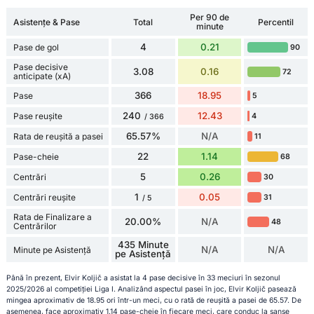
Per 90 de
Asistențe & Pase
Total
Percentil
minute
4
0.21
Pase de gol
90
Pase decisive
3.08
0.16
72
anticipate (xA)
366
18.95
Pase
5
240
12.43
Pase reușite
4
/ 366
65.57%
N/A
Rata de reușită a pasei
11
22
1.14
Pase-cheie
68
5
0.26
Centrări
30
1
0.05
Centrări reușite
31
/ 5
Rata de Finalizare a
20.00%
N/A
48
Centrărilor
435 Minute
N/A
N/A
Minute pe Asistență
pe Asistență
Până în prezent, Elvir Koljič a asistat la 4 pase decisive în 33 meciuri în sezonul
2025/2026 al competiției Liga I. Analizând aspectul pasei în joc, Elvir Koljič pasează
mingea aproximativ de 18.95 ori într-un meci, cu o rată de reușită a pasei de 65.57. De
asemenea, face aproximativ 1.14 pase-cheie în fiecare meci, care conduc la șanse