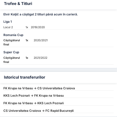
Trofee & Titluri
Elvir Koljič a câștigat 2 titluri până acum în carieră.
Liga 1
Locul 2
1x
2019/2020
Romania Cup
Câștigătorul
1x
2020/2021
final
Super Cup
Câștigătorul
1x
2021/2022
final
Istoricul transferurilor
FK Krupa na Vrbasu -> CS Universitatea Craiova
KKS Lech Poznań -> FK Krupa na Vrbasu
FK Krupa na Vrbasu -> KKS Lech Poznań
CS Universitatea Craiova -> FC Rapid Bucureşti