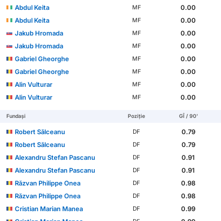
Abdul Keita
0.00
MF
Abdul Keita
0.00
MF
Jakub Hromada
0.00
MF
Jakub Hromada
0.00
MF
Gabriel Gheorghe
0.00
MF
Gabriel Gheorghe
0.00
MF
Alin Vulturar
0.00
MF
Alin Vulturar
0.00
MF
Fundași
Poziție
GÎ / 90'
Robert Sălceanu
0.79
DF
Robert Sălceanu
0.79
DF
Alexandru Stefan Pascanu
0.91
DF
Alexandru Stefan Pascanu
0.91
DF
Răzvan Philippe Onea
0.98
DF
Răzvan Philippe Onea
0.98
DF
Cristian Marian Manea
0.99
DF