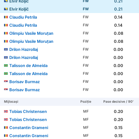
Elvir Koljič
0.21
FW
Elvir Koljič
0.21
FW
Claudiu Petrila
0.14
FW
Claudiu Petrila
0.14
FW
Olimpiu Vasile Moruţan
0.08
FW
Olimpiu Vasile Moruţan
0.08
FW
Drilon Hazrollaj
0.00
FW
Drilon Hazrollaj
0.00
FW
Talisson de Almeida
0.00
FW
Talisson de Almeida
0.00
FW
Borisav Burmaz
0.00
FW
Borisav Burmaz
0.00
FW
Mijlocași
Poziție
Pase decisive / 90'
Tobias Christensen
0.20
MF
Tobias Christensen
0.20
MF
Constantin Grameni
0.15
MF
Constantin Grameni
0.15
MF