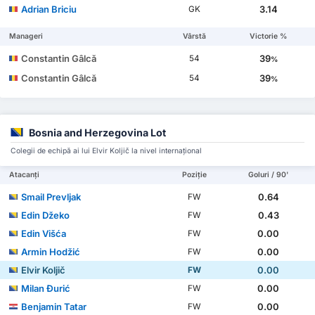
Adrian Briciu
3.14
GK
Manageri
Vârstă
Victorie %
Constantin Gâlcă
39
54
%
Constantin Gâlcă
39
54
%
Bosnia and Herzegovina Lot
Colegii de echipă ai lui Elvir Koljič la nivel internațional
Atacanți
Poziție
Goluri / 90'
Smail Prevljak
0.64
FW
Edin Džeko
0.43
FW
Edin Višća
0.00
FW
Armin Hodžić
0.00
FW
Elvir Koljič
0.00
FW
Milan Đurić
0.00
FW
Benjamin Tatar
0.00
FW