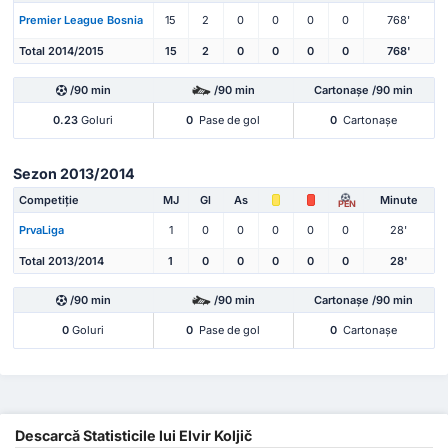
Premier League Bosnia
15
2
0
0
0
0
768'
Total 2014/2015
15
2
0
0
0
0
768'
/90 min
/90 min
Cartonașe /90 min
0.23
Goluri
0
Pase de gol
0
Cartonașe
Sezon 2013/2014
Competiție
MJ
Gl
As
Minute
PEN
PrvaLiga
1
0
0
0
0
0
28'
Total 2013/2014
1
0
0
0
0
0
28'
/90 min
/90 min
Cartonașe /90 min
0
Goluri
0
Pase de gol
0
Cartonașe
Descarcă Statisticile lui Elvir Koljič