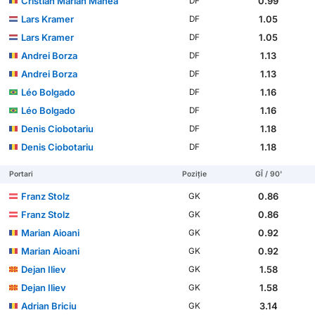
Cristian Marian Manea
0.99
DF
Lars Kramer
1.05
DF
Lars Kramer
1.05
DF
Andrei Borza
1.13
DF
Andrei Borza
1.13
DF
Léo Bolgado
1.16
DF
Léo Bolgado
1.16
DF
Denis Ciobotariu
1.18
DF
Denis Ciobotariu
1.18
DF
Portari
Poziție
GÎ / 90'
Franz Stolz
0.86
GK
Franz Stolz
0.86
GK
Marian Aioani
0.92
GK
Marian Aioani
0.92
GK
Dejan Iliev
1.58
GK
Dejan Iliev
1.58
GK
Adrian Briciu
3.14
GK