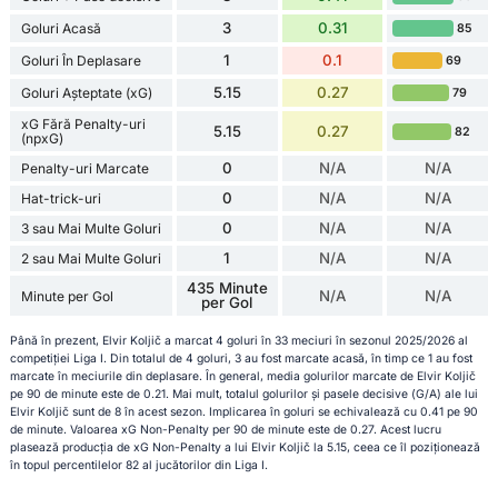
3
0.31
Goluri Acasă
85
1
0.1
Goluri În Deplasare
69
5.15
0.27
Goluri Așteptate (xG)
79
xG Fără Penalty-uri
5.15
0.27
82
(npxG)
0
N/A
N/A
Penalty-uri Marcate
0
N/A
N/A
Hat-trick-uri
0
N/A
N/A
3 sau Mai Multe Goluri
1
N/A
N/A
2 sau Mai Multe Goluri
435 Minute
N/A
N/A
Minute per Gol
per Gol
Până în prezent, Elvir Koljič a marcat 4 goluri în 33 meciuri în sezonul 2025/2026 al
competiției Liga I. Din totalul de 4 goluri, 3 au fost marcate acasă, în timp ce 1 au fost
marcate în meciurile din deplasare. În general, media golurilor marcate de Elvir Koljič
pe 90 de minute este de 0.21. Mai mult, totalul golurilor și pasele decisive (G/A) ale lui
Elvir Koljič sunt de 8 în acest sezon. Implicarea în goluri se echivalează cu 0.41 pe 90
de minute. Valoarea xG Non-Penalty per 90 de minute este de 0.27. Acest lucru
plasează producția de xG Non-Penalty a lui Elvir Koljič la 5.15, ceea ce îl poziționează
în topul percentilelor 82 al jucătorilor din Liga I.