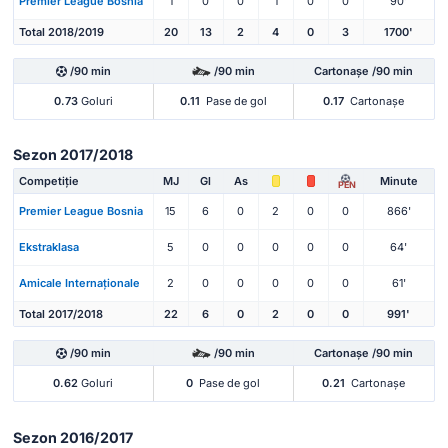
Premier League Bosnia
1
0
0
1
0
0
90'
Total 2018/2019
20
13
2
4
0
3
1700'
/90 min
/90 min
Cartonașe /90 min
0.73
Goluri
0.11
Pase de gol
0.17
Cartonașe
Sezon 2017/2018
Competiție
MJ
Gl
As
Minute
PEN
Premier League Bosnia
15
6
0
2
0
0
866'
Ekstraklasa
5
0
0
0
0
0
64'
Amicale Internaționale
2
0
0
0
0
0
61'
Total 2017/2018
22
6
0
2
0
0
991'
/90 min
/90 min
Cartonașe /90 min
0.62
Goluri
0
Pase de gol
0.21
Cartonașe
Sezon 2016/2017