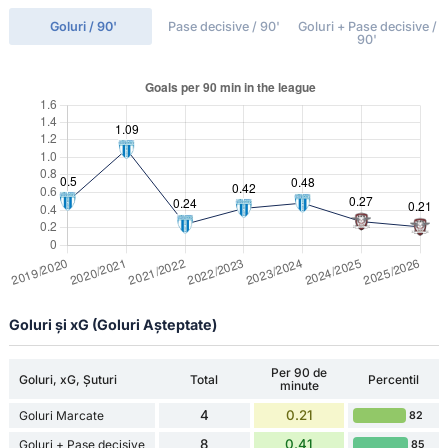
Goluri / 90'
Pase decisive / 90'
Goluri + Pase decisive /
90'
Goluri și xG (Goluri Așteptate)
Per 90 de
Goluri, xG, Șuturi
Total
Percentil
minute
4
0.21
Goluri Marcate
82
8
0.41
Goluri + Pase decisive
85