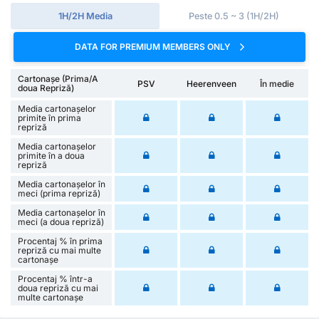
1H/2H Media
Peste 0.5 ~ 3 (1H/2H)
DATA FOR PREMIUM MEMBERS ONLY
Cartonașe (Prima/A
PSV
Heerenveen
În medie
doua Repriză)
Media cartonașelor
primite în prima
repriză
Media cartonașelor
primite în a doua
repriză
Media cartonașelor în
meci (prima repriză)
Media cartonașelor în
meci (a doua repriză)
Procentaj % în prima
repriză cu mai multe
cartonașe
Procentaj % într-a
doua repriză cu mai
multe cartonașe