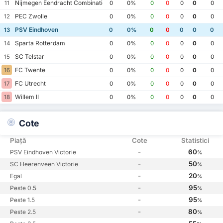
Nijmegen Eendracht Combinatie
11
0
0%
0
0
0
0
0
PEC Zwolle
12
0
0%
0
0
0
0
0
PSV Eindhoven
13
0
0%
0
0
0
0
0
Sparta Rotterdam
14
0
0%
0
0
0
0
0
SC Telstar
15
0
0%
0
0
0
0
0
FC Twente
16
0
0%
0
0
0
0
0
FC Utrecht
17
0
0%
0
0
0
0
0
Willem II
18
0
0%
0
0
0
0
0
Cote
Piață
Cote
Statistici
-
60
PSV Eindhoven Victorie
%
-
50
SC Heerenveen Victorie
%
-
20
Egal
%
-
95
Peste 0.5
%
-
95
Peste 1.5
%
-
80
Peste 2.5
%