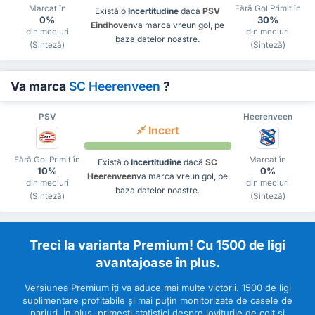
Marcat în
Fără Gol Primit în
Există o
Incertitudine
dacă
PSV
0%
30%
Eindhoven
va marca vreun gol, pe
din meciuri
din meciuri
baza datelor noastre.
(Sinteză)
(Sinteză)
Va marca
SC Heerenveen
?
PSV
Heerenveen
Incert
Fără Gol Primit în
Marcat în
Există o
Incertitudine
dacă
SC
10%
0%
Heerenveen
va marca vreun gol, pe
din meciuri
din meciuri
baza datelor noastre.
(Sinteză)
(Sinteză)
Treci la varianta Premium! Cu 1500 de ligi
avantajoase în plus.
Versiunea Premium îți va aduce mai multe victorii. 1500 de ligi
suplimentare profitabile și mai puțin monitorizate de casele de
pariuri. În plus, primești statistici despre loviturile de colț și