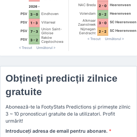
NAC Breda
Heerenveen
2 - 0
2026
Volendam
Heerenveen
PSV
Eindhoven
0 - 2
3 - 0
Alkmaar
SC Heerenveen
PSV
Villarreal
3 - 0
1 - 3
Zaanstreek
Nijmegen
Union Saint-
SC Heerenveen
PSV
2 - 2
7 - 3
Eendracht
Gilloise
Combinatie
Raków
Trecut
Următorul
PSV
3 - 2
Częstochowa
Trecut
Următorul
Obțineți predicții zilnice
gratuite
Abonează-te la FootyStats Predictions și primește zilnic
3 ~ 10 pronosticuri gratuite de la utilizatori. Profit
urmărit!
Introduceți adresa de email pentru abonare.
*