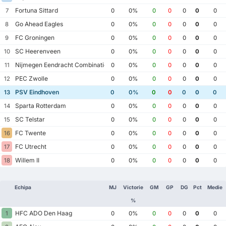
Fortuna Sittard
7
0
0%
0
0
0
0
0
Go Ahead Eagles
8
0
0%
0
0
0
0
0
FC Groningen
9
0
0%
0
0
0
0
0
SC Heerenveen
10
0
0%
0
0
0
0
0
Nijmegen Eendracht Combinatie
11
0
0%
0
0
0
0
0
PEC Zwolle
12
0
0%
0
0
0
0
0
PSV Eindhoven
13
0
0%
0
0
0
0
0
Sparta Rotterdam
14
0
0%
0
0
0
0
0
SC Telstar
15
0
0%
0
0
0
0
0
FC Twente
16
0
0%
0
0
0
0
0
FC Utrecht
17
0
0%
0
0
0
0
0
Willem II
18
0
0%
0
0
0
0
0
Echipa
MJ
Victorie
GM
GP
DG
Pct
Medie
%
HFC ADO Den Haag
1
0
0%
0
0
0
0
0