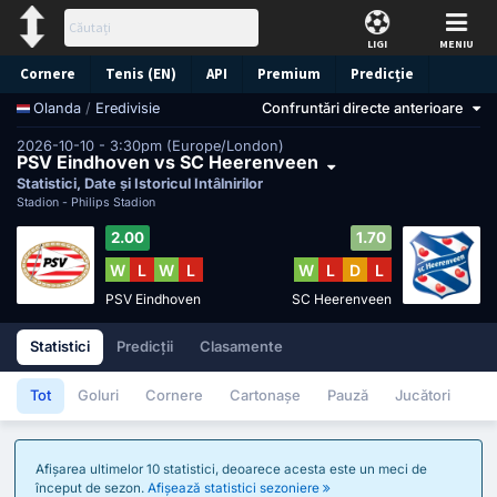
LIGI
MENIU
Cornere
Tenis (EN)
API
Premium
Predicție
/
Eredivisie
Confruntări directe anterioare
Olanda
2026-10-10 - 3:30pm (Europe/London)
PSV Eindhoven vs SC Heerenveen
Statistici, Date și Istoricul Întâlnirilor
Stadion -
Philips Stadion
2.00
1.70
W
L
W
L
W
L
D
L
PSV Eindhoven
SC Heerenveen
Statistici
Predicții
Clasamente
Tot
Goluri
Cornere
Cartonașe
Pauză
Jucători
Afișarea ultimelor 10 statistici, deoarece acesta este un meci de
început de sezon.
Afișează statistici sezoniere