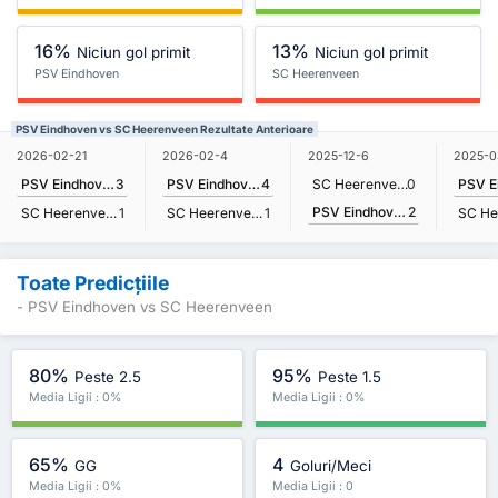
16%
13%
Niciun gol primit
Niciun gol primit
PSV Eindhoven
SC Heerenveen
PSV Eindhoven vs SC Heerenveen Rezultate Anterioare
2026-02-21
2026-02-4
2025-12-6
2025-0
PSV Eindhoven
3
PSV Eindhoven
4
SC Heerenveen
0
PSV Eindhoven
2
SC Heerenveen
1
SC Heerenveen
1
Toate Predicțiile
- PSV Eindhoven vs SC Heerenveen
80%
95%
Peste 2.5
Peste 1.5
Media Ligii : 0%
Media Ligii : 0%
65%
4
GG
Goluri/Meci
Media Ligii : 0%
Media Ligii : 0