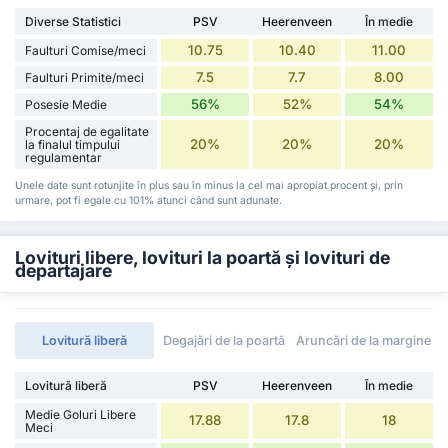
Diverse Statistici
PSV
Heerenveen
În medie
10.75
10.40
11.00
Faulturi Comise/meci
7.5
7.7
8.00
Faulturi Primite/meci
56%
52%
54%
Posesie Medie
Procentaj de egalitate
20%
20%
20%
la finalul timpului
regulamentar
Unele date sunt rotunjite în plus sau în minus la cel mai apropiat procent și, prin
urmare, pot fi egale cu 101% atunci când sunt adunate.
Lovituri libere, lovituri la poartă și lovituri de
departajare
Lovitură liberă
Degajări de la poartă
Aruncări de la margine
Lovitură liberă
PSV
Heerenveen
În medie
Medie Goluri Libere
17.88
17.8
18
Meci