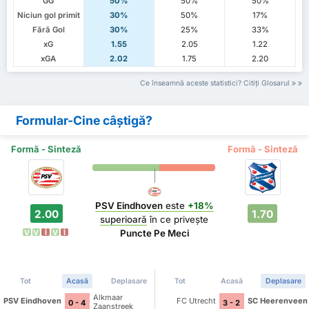
GG
50%
50%
50%
Niciun gol primit
30%
50%
17%
Fără Gol
30%
25%
33%
xG
1.55
2.05
1.22
xGA
2.02
1.75
2.20
Ce înseamnă aceste statistici? Citiți Glosarul
Formular-Cine câștigă?
Formă - Sinteză
Formă - Sinteză
PSV Eindhoven
este
+18%
2.00
1.70
superioară
în ce privește
Puncte Pe Meci
V
V
Î
V
Î
Tot
Acasă
Deplasare
Tot
Acasă
Deplasare
Alkmaar
PSV Eindhoven
FC Utrecht
SC Heerenveen
0 - 4
3 - 2
Zaanstreek