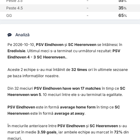
-
55
Peste 3.5
%
-
35
Peste 4.5
%
-
65
GG
%
Analiză
Pe 2026-10-10,
PSV Eindhoven
și
SC Heerenveen
se întâlnesc în
Eredivisie
. Ultimul meci s-a terminat cu următorul rezultat:
PSV
Eindhoven 4 - 3 SC Heerenveen.
.
Aceste 2 echipe s-au mai întâlnit de
32 times
ori în ultimele sezoane
pe baza informațiilor noastre.
Din 32 meciuri
PSV Eindhoven have won 17 matches
în timp ce
SC
Heerenveen won 5
. 10 meciuri între ele s-au terminat la egalitate.
PSV Eindhoven
este in formă
average home form
în timp ce
SC
Heerenveen
este în formă
average at away
.
În meciurile anterioare între
PSV Eindhoven
și
SC Heerenveen
s-au
marcat în medie
3.59 goals
, iar ambele echipe au marcat în
72%
din
meciuri.