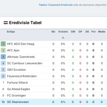
Tabelul Clasament Eredivisie
este de asemenea disponibil.
Eredivisie Tabel
Echipa
MJ
Victorie
GM
GP
DG
Pct
Medie
%
HFC ADO Den Haag
1
0
0%
0
0
0
0
0
AFC Ajax
2
0
0%
0
0
0
0
0
Alkmaar Zaanstreek
3
0
0%
0
0
0
0
0
SC Cambuur Leeuwarden
4
0
0%
0
0
0
0
0
SBV Excelsior
5
0
0%
0
0
0
0
0
Feyenoord Rotterdam
6
0
0%
0
0
0
0
0
Fortuna Sittard
7
0
0%
0
0
0
0
0
Go Ahead Eagles
8
0
0%
0
0
0
0
0
FC Groningen
9
0
0%
0
0
0
0
0
SC Heerenveen
10
0
0%
0
0
0
0
0