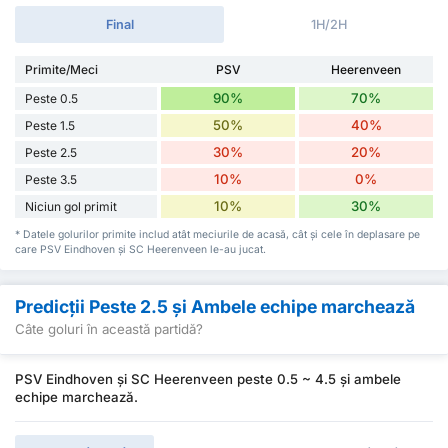
Final
1H/2H
Primite/Meci
PSV
Heerenveen
90%
70%
Peste 0.5
50%
40%
Peste 1.5
30%
20%
Peste 2.5
10%
0%
Peste 3.5
10%
30%
Niciun gol primit
* Datele golurilor primite includ atât meciurile de acasă, cât și cele în deplasare pe
care PSV Eindhoven și SC Heerenveen le-au jucat.
Predicții Peste 2.5 și Ambele echipe marchează
Câte goluri în această partidă?
PSV Eindhoven și SC Heerenveen peste 0.5 ~ 4.5 și ambele
echipe marchează.