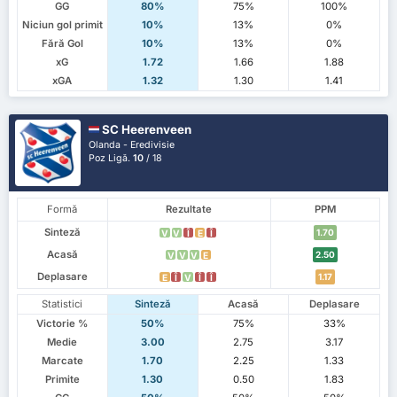
GG
80%
75%
100%
Niciun gol primit
10%
13%
0%
Fără Gol
10%
13%
0%
xG
1.72
1.66
1.88
xGA
1.32
1.30
1.41
SC Heerenveen
Olanda - Eredivisie
Poz Ligă.
10
/ 18
Formă
Rezultate
PPM
Sinteză
1.70
V
V
Î
E
Î
Acasă
2.50
V
V
V
E
Deplasare
1.17
E
Î
V
Î
Î
Statistici
Sinteză
Acasă
Deplasare
Victorie %
50%
75%
33%
Medie
3.00
2.75
3.17
Marcate
1.70
2.25
1.33
Primite
1.30
0.50
1.83