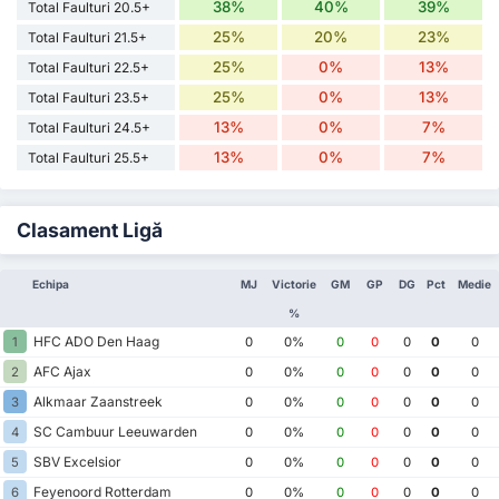
38%
40%
39%
Total Faulturi 20.5+
25%
20%
23%
Total Faulturi 21.5+
25%
0%
13%
Total Faulturi 22.5+
25%
0%
13%
Total Faulturi 23.5+
13%
0%
7%
Total Faulturi 24.5+
13%
0%
7%
Total Faulturi 25.5+
Clasament Ligă
Echipa
MJ
Victorie
GM
GP
DG
Pct
Medie
%
HFC ADO Den Haag
1
0
0%
0
0
0
0
0
AFC Ajax
2
0
0%
0
0
0
0
0
Alkmaar Zaanstreek
3
0
0%
0
0
0
0
0
SC Cambuur Leeuwarden
4
0
0%
0
0
0
0
0
SBV Excelsior
5
0
0%
0
0
0
0
0
Feyenoord Rotterdam
6
0
0%
0
0
0
0
0