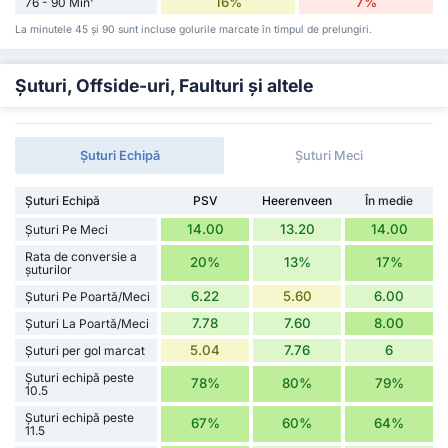
16%
7%
76 - 90 Min'
La minutele 45 și 90 sunt incluse golurile marcate în timpul de prelungiri.
Șuturi, Offside-uri, Faulturi și altele
Șuturi Echipă
Șuturi Meci
Șuturi Echipă
PSV
Heerenveen
În medie
14.00
13.20
14.00
Șuturi Pe Meci
Rata de conversie a
20%
13%
17%
șuturilor
6.22
5.60
6.00
Șuturi Pe Poartă/Meci
7.78
7.60
8.00
Șuturi La Poartă/Meci
5.04
7.76
6
Șuturi per gol marcat
Șuturi echipă peste
78%
80%
79%
10.5
Șuturi echipă peste
67%
60%
64%
11.5