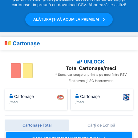
cartonașe, împreună cu download CSV. Abonează-te astăzi!
ALĂTURAȚI-VĂ ACUM LA PREMIUM
Cartonașe
UNLOCK
Total Cartonașe/meci
* Suma cartonașelor primite pe meci între PSV
Eindhoven și SC Heerenveen
Cartonașe
Cartonașe
/meci
/meci
Cartonașe Total
Cărți de Echipă