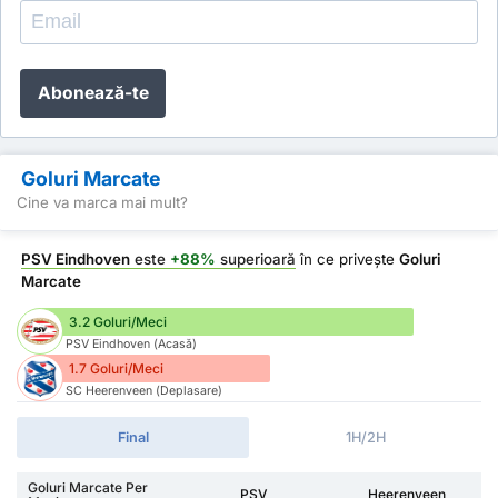
Abonează-te
Goluri Marcate
Cine va marca mai mult?
PSV Eindhoven
este
+88%
superioară
în ce privește
Goluri
Marcate
3.2 Goluri/Meci
PSV Eindhoven (Acasă)
1.7 Goluri/Meci
SC Heerenveen (Deplasare)
Final
1H/2H
Goluri Marcate Per
PSV
Heerenveen