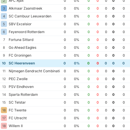
AFC Ajax
2
0
0%
0
0
0
0
0
Alkmaar Zaanstreek
3
0
0%
0
0
0
0
0
SC Cambuur Leeuwarden
4
0
0%
0
0
0
0
0
SBV Excelsior
5
0
0%
0
0
0
0
0
Feyenoord Rotterdam
6
0
0%
0
0
0
0
0
Fortuna Sittard
7
0
0%
0
0
0
0
0
Go Ahead Eagles
8
0
0%
0
0
0
0
0
FC Groningen
9
0
0%
0
0
0
0
0
SC Heerenveen
10
0
0%
0
0
0
0
0
Nijmegen Eendracht Combinatie
11
0
0%
0
0
0
0
0
PEC Zwolle
12
0
0%
0
0
0
0
0
PSV Eindhoven
13
0
0%
0
0
0
0
0
Sparta Rotterdam
14
0
0%
0
0
0
0
0
SC Telstar
15
0
0%
0
0
0
0
0
FC Twente
16
0
0%
0
0
0
0
0
FC Utrecht
17
0
0%
0
0
0
0
0
Willem II
18
0
0%
0
0
0
0
0