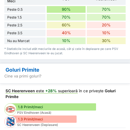
Meci
90%
70%
Peste 0.5
70%
70%
Peste 1.5
60%
20%
Peste 2.5
40%
10%
Peste 3.5
10%
30%
Nu au Marcat
* Statisticile includ atât meciurile de acasă, cât și cele în deplasare pe care PSV
Eindhoven și SC Heerenveen le-au jucat.
Goluri Primite
Cine va primi goluri?
SC Heerenveen
este
+28%
superioară
în ce privește
Goluri
Primite
1.8 Primit/meci
PSV Eindhoven (Acasă)
1.3 Primit/meci
SC Heerenveen (Deplasare)