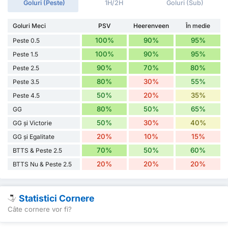
Goluri (Peste)
1H/2H
Goluri (Sub)
Goluri Meci
PSV
Heerenveen
În medie
100%
90%
95%
Peste 0.5
100%
90%
95%
Peste 1.5
90%
70%
80%
Peste 2.5
80%
30%
55%
Peste 3.5
50%
20%
35%
Peste 4.5
80%
50%
65%
GG
50%
30%
40%
GG și Victorie
20%
10%
15%
GG și Egalitate
70%
50%
60%
BTTS & Peste 2.5
20%
20%
20%
BTTS Nu & Peste 2.5
Statistici Cornere
Câte cornere vor fi?