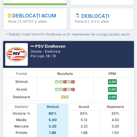
DEBLOCAȚI ACUM
DEBLOCAȚI
Peste 1.5, MT/ST și altele
Peste 8.5, 9.5 și altele
* Statistici medii între PSV Eindhoven și SC Heerenveen de-a lungul acestui sezon.
PSV Eindhoven
Olanda - Eredivisie
Poz Ligă.
13
/ 18
Formă
Rezultate
PPM
Sinteză
2.00
V
V
Î
V
Î
Acasă
2.00
V
V
Î
V
Î
Deplasare
2.00
E
V
Statistici
Sinteză
Acasă
Deplasare
Victorie %
60%
63%
50%
Medie
5.00
5.13
4.50
Marcate
3.20
3.25
3.00
Primite
1.80
1.88
1.50