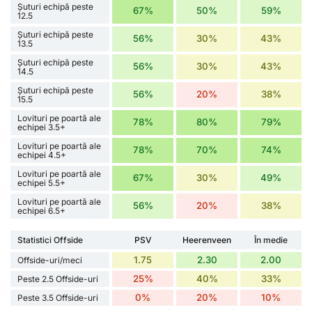
Șuturi echipă peste
67%
50%
59%
12.5
Șuturi echipă peste
56%
30%
43%
13.5
Șuturi echipă peste
56%
30%
43%
14.5
Șuturi echipă peste
56%
20%
38%
15.5
Lovituri pe poartă ale
78%
80%
79%
echipei 3.5+
Lovituri pe poartă ale
78%
70%
74%
echipei 4.5+
Lovituri pe poartă ale
67%
30%
49%
echipei 5.5+
Lovituri pe poartă ale
56%
20%
38%
echipei 6.5+
Statistici Offside
PSV
Heerenveen
În medie
1.75
2.30
2.00
Offside-uri/meci
25%
40%
33%
Peste 2.5 Offside-uri
0%
20%
10%
Peste 3.5 Offside-uri