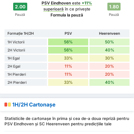
PSV Eindhoven
este
+11%
2.00
1.80
superioară
în ce privește
Pauză
Pauză
Formula la pauză
Formație 1H/2H
PSV
Heerenveen
56%
50%
1H Victorii
56%
40%
2H Victorii
33%
30%
1H Egal
11%
20%
2H Egal
11%
20%
1H Pierderi
33%
40%
2H Pierderi
1H/2H Cartonașe
Statisticile de cartonașe în prima și cea de-a doua repriză pentru
PSV Eindhoven și SC Heerenveen pentru predicțiile tale