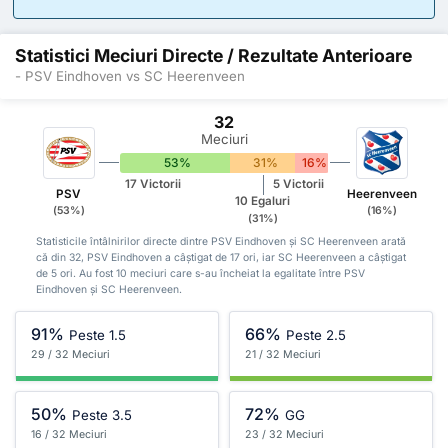
Statistici Meciuri Directe / Rezultate Anterioare
- PSV Eindhoven vs SC Heerenveen
32
Meciuri
53%
31%
16%
17 Victorii
5 Victorii
PSV
Heerenveen
10 Egaluri
(53%)
(16%)
(31%)
Statisticile întâlnirilor directe dintre PSV Eindhoven și SC Heerenveen arată
că din 32, PSV Eindhoven a câștigat de 17 ori, iar SC Heerenveen a câștigat
de 5 ori. Au fost 10 meciuri care s-au încheiat la egalitate între PSV
Eindhoven și SC Heerenveen.
91%
66%
Peste 1.5
Peste 2.5
29 / 32 Meciuri
21 / 32 Meciuri
50%
72%
Peste 3.5
GG
16 / 32 Meciuri
23 / 32 Meciuri