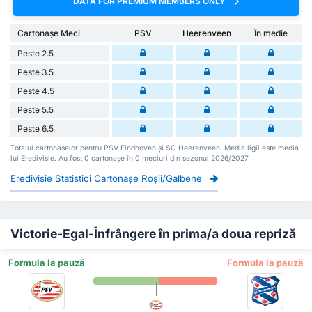
DATA FOR PREMIUM MEMBERS ONLY
Cartonașe Meci
PSV
Heerenveen
În medie
Peste 2.5
Peste 3.5
Peste 4.5
Peste 5.5
Peste 6.5
Totalul cartonașelor pentru PSV Eindhoven și SC Heerenveen. Media ligii este media
lui Eredivisie. Au fost 0 cartonașe în 0 meciuri din sezonul 2026/2027.
Eredivisie Statistici Cartonașe Roșii/Galbene
Victorie-Egal-Înfrângere în prima/a doua repriză
Formula la pauză
Formula la pauză