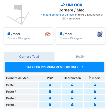
UNLOCK
Cornere / Meci
* Media cornerelor pe meci
între PSV Eindhoven și
SC Heerenveen
/meci
/meci
Cornere Câștigate
Cornere Câștigate
Cornere Total
1H/2H
DATA FOR PREMIUM MEMBERS ONLY
Cornere de Meci
PSV
Heerenveen
În medie
Peste 6
Peste 7
Peste 8
Peste 9