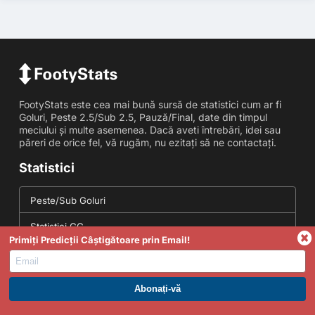
FootyStats este cea mai bună sursă de statistici cum ar fi
Goluri, Peste 2.5/Sub 2.5, Pauză/Final, date din timpul
meciului și multe asemenea. Dacă aveti întrebări, idei sau
păreri de orice fel, vă rugăm, nu ezitați să ne contactați.
Statistici
Peste/Sub Goluri
Statistici GG
Primiți Predicții Câștigătoare prin Email!
Statistici Cornere
Marcate in Ambele Reprize
ABONAȚI-VĂ LA PREMIUM. PROFITAȚI ACUM.
Statistici Scoruri Corecte