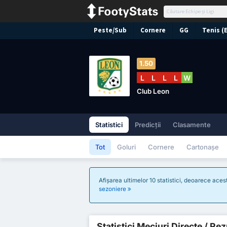
Peste/Sub
Cornere
GG
Tenis (
1.50
L
L
L
L
W
Club Leon
Statistici
Predicții
Clasamente
Tot
Goluri
Cornere
Cartonașe
Afișarea ultimelor 10 statistici, deoarece ace
sezoniere
Statistici Meciuri Directe / Re