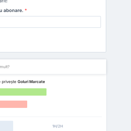
rit!
ru abonare.
*
mult?
e privește
Goluri Marcate
1H/2H