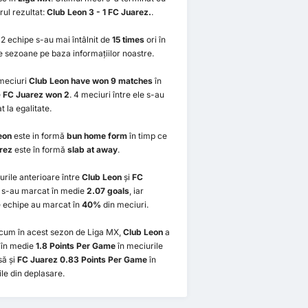
ul rezultat:
Club Leon 3 - 1 FC Juarez.
.
2 echipe s-au mai întâlnit de
15 times
ori în
e sezoane pe baza informațiilor noastre.
 meciuri
Club Leon have won 9 matches
în
e
FC Juarez won 2
. 4 meciuri între ele s-au
t la egalitate.
eon
este in formă
bun home form
în timp ce
rez
este în formă
slab at away
.
urile anterioare între
Club Leon
și
FC
s-au marcat în medie
2.07 goals
, iar
 echipe au marcat în
40%
din meciuri.
cum în acest sezon de Liga MX,
Club Leon
a
 în medie
1.8 Points Per Game
în meciurile
să și
FC Juarez 0.83 Points Per Game
în
le din deplasare.