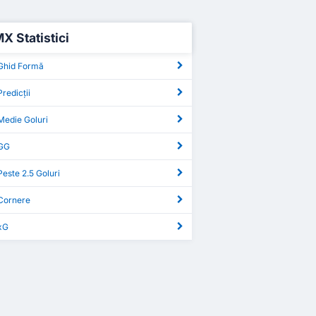
X Statistici
Ghid Formă
redicții
Medie Goluri
 GG
este 2.5 Goluri
Cornere
xG