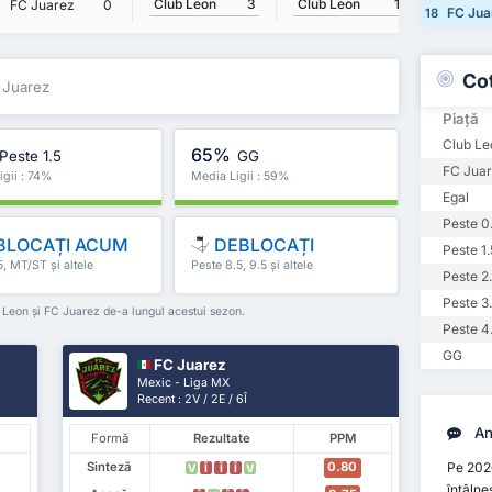
Club Leon
3
Club Leon
1
FC Juarez
0
FC Juar
FC Jua
18
Co
 Juarez
Piață
Club Le
65%
Peste 1.5
GG
FC Juar
igii : 74%
Media Ligii : 59%
Egal
Peste 0
BLOCAȚI ACUM
DEBLOCAȚI
Peste 1.
5, MT/ST și altele
Peste 8.5, 9.5 și altele
Peste 2
Peste 3
ub Leon și FC Juarez de-a lungul acestui sezon.
Peste 4
GG
FC Juarez
Mexic - Liga MX
Recent : 2V / 2E / 6Î
An
Formă
Rezultate
PPM
Pe 202
Sinteză
0.80
V
Î
Î
Î
V
întâlne