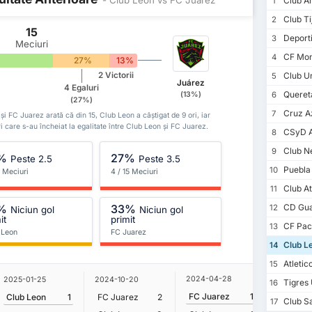
Club A
1
Club Ti
2
15
Deporti
3
Meciuri
CF Mon
4
%
27%
13%
Club Un
2 Victorii
5
Juárez
4 Egaluri
Queret
(13%)
6
(27%)
Cruz A
7
n și FC Juarez arată că din 15, Club Leon a câștigat de 9 ori, iar
i care s-au încheiat la egalitate între Club Leon și FC Juarez.
CSyD At
8
Club N
9
%
27%
Peste 2.5
Peste 3.5
Puebla
10
5 Meciuri
4 / 15 Meciuri
Club At
11
%
33%
CD Gua
12
Niciun gol
Niciun gol
it
primit
CF Pac
13
 Leon
FC Juarez
Club L
14
Atletic
15
2024-04-28
2025-01-25
2024-10-20
2023-11-
Tigres
16
FC Juarez
1
Club Leon
1
FC Juarez
2
Club Le
Club S
17