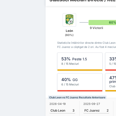
60
9 Victorii
León
(60%)
Statisticile întâlnirilor directe dintre Club Leo
FC Juarez a câștigat de 2 ori. Au fost 4 meciur
53%
33
Peste 1.5
8 / 15 Meciuri
5 / 1
47
40%
GG
prim
6 / 15 Meciuri
Club
Club Leon vs FC Juarez Rezultate Anterioare
2026-04-19
2025-09-27
Club Leon
3
FC Juarez
2