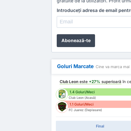
gratuite de la utilizatori. Profit urmă
Introduceți adresa de email pent
Abonează-te
Goluri Marcate
Cine va marca mai 
Club Leon
este
+27%
superioară
în c
1.4 Goluri/Meci
Club Leon (Acasă)
1.1 Goluri/Meci
FC Juarez (Deplasare)
Final