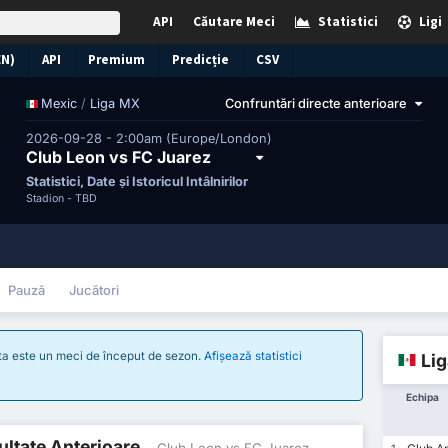
API
Căutare Meci
Statistici
Ligi
EN)
API
Premium
Predicție
CSV
/
Liga MX
Confruntări directe anterioare
Mexic
2026-09-28 - 2:00am (Europe/London)
Club Leon vs FC Juarez
Statistici, Date și Istoricul Întâlnirilor
Stadion -
TBD
Pauză
Jucători
sta este un meci de început de sezon.
Afișează statistici
Li
Echipa
zultate Anterioare
- Club Leon vs FC Juarez