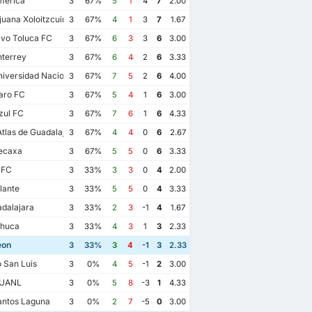
merica
3
67%
5
1
4
7
2.00
juana Xoloitzcuintles de Caliente
3
67%
4
1
3
7
1.67
vo Toluca FC
3
67%
6
3
3
6
3.00
terrey
3
67%
6
4
2
6
3.33
iversidad Nacional
3
67%
7
5
2
6
4.00
aro FC
3
67%
5
4
1
6
3.00
zul FC
3
67%
7
6
1
6
4.33
las de Guadalajara
3
67%
4
4
0
6
2.67
ecaxa
3
67%
5
5
0
6
3.33
 FC
3
33%
3
3
0
4
2.00
lante
3
33%
5
5
0
4
3.33
dalajara
3
33%
2
3
-1
4
1.67
huca
3
33%
4
3
1
3
2.33
eon
3
33%
3
4
-1
3
2.33
o San Luis
3
0%
4
5
-1
2
3.00
2023-02-18
13
2022-09-7
2022-03-5
 UANL
3
0%
5
8
-3
1
4.33
FC Juarez
0
on
2
Club Leon
1
FC Juarez
0
antos Laguna
3
0%
2
7
-5
0
3.00