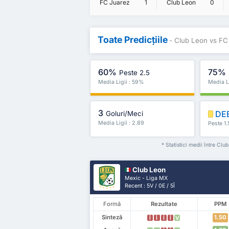
FC Juarez
1
Club Leon
0
Toate Predicțiile
- Club Leon vs FC
60%
75%
Peste 2.5
Media Ligii : 59%
Media L
3
DE
Goluri/Meci
Media Ligii : 2.89
Peste 1.
* Statistici medii între Cl
Club Leon
Mexic - Liga MX
Recent : 5V / 0E / 5Î
Formă
Rezultate
PPM
Sinteză
1.50
Î
Î
Î
Î
V