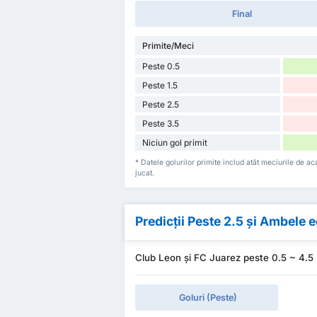
Final
Primite/Meci
Peste 0.5
Peste 1.5
Peste 2.5
Peste 3.5
Niciun gol primit
* Datele golurilor primite includ atât meciurile de a
jucat.
Predicții Peste 2.5 și Ambele
Club Leon și FC Juarez peste 0.5 ~ 4.5
Goluri (Peste)