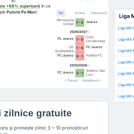
ste
+88%
superioară
în ce
ește
Puncte Pe Meci
Tot
Acasă
Deplasare
Liga M
Minnesota
Juárez
1 - 2
United
Liga MX 
2026/2027
Club
FC Juarez
Liga MX P
1 - 5
Universidad
Nacional
CD
FC Juarez
1 - 0
Liga MX 
Guadalajara
FC Juarez
Puebla FC
0 - 1
Liga MX
2025/2026
Atletico San
FC Juarez
2 - 1
Liga MX P
Luis
Trecut
Următorul
Liga MX 
Liga MX 
i zilnice gratuite
ns și primește zilnic 3 ~ 10 pronosticuri