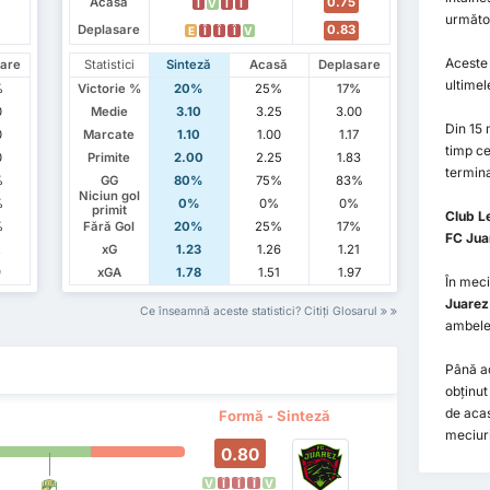
Acasă
0.75
Î
V
Î
Î
următor
Deplasare
0.83
E
Î
Î
Î
V
Aceste 
are
Statistici
Sinteză
Acasă
Deplasare
ultimel
%
Victorie %
20%
25%
17%
0
Medie
3.10
3.25
3.00
Din 15
0
Marcate
1.10
1.00
1.17
timp c
0
Primite
2.00
2.25
1.83
termina
%
GG
80%
75%
83%
Niciun gol
%
0%
0%
0%
primit
Club L
%
Fără Gol
20%
25%
17%
FC Jua
2
xG
1.23
1.26
1.21
9
xGA
1.78
1.51
1.97
În meci
Juarez
Ce înseamnă aceste statistici? Citiți Glosarul
ambele
Până a
obținut
de aca
Formă - Sinteză
meciuri
0.80
V
Î
Î
Î
V