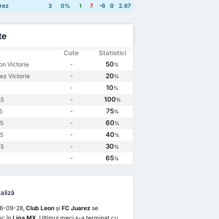
Club Leon
1
Club Leon
0
ez
1
FC Juarez
0
rez
3
0%
1
7
-6
0
2.67
te
Cote
Statistici
-
50
on Victorie
%
-
20
ez Victorie
%
-
10
%
-
100
.5
%
-
75
5
%
-
60
.5
%
-
40
.5
%
-
30
.5
%
-
65
%
aliză
6-09-28,
Club Leon
și
FC Juarez
se
sc în
Liga MX
. Ultimul meci s-a terminat cu