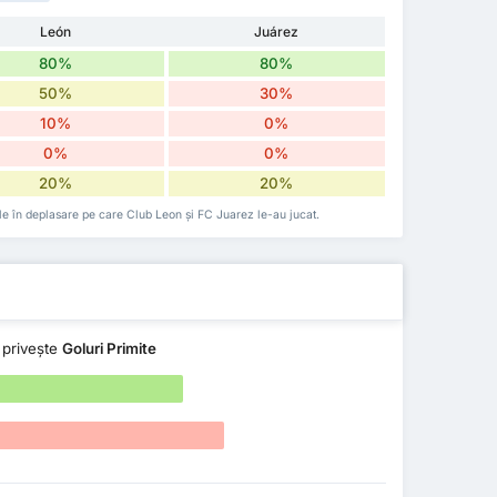
León
Juárez
80%
80%
50%
30%
10%
0%
0%
0%
20%
20%
cele în deplasare pe care Club Leon și FC Juarez le-au jucat.
 privește
Goluri Primite