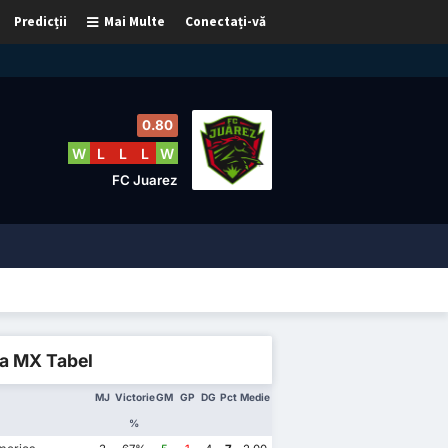
Predicții
Mai Multe
Conectați-vă
0.80
W
L
L
L
W
FC Juarez
ga MX Tabel
MJ
Victorie
GM
GP
DG
Pct
Medie
%