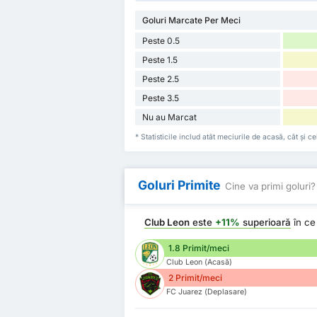
Goluri Marcate Per Meci
Peste 0.5
Peste 1.5
Peste 2.5
Peste 3.5
Nu au Marcat
* Statisticile includ atât meciurile de acasă, cât și 
Goluri Primite
Cine va primi goluri?
Club Leon
este
+11%
superioară
în ce
1.8 Primit/meci
Club Leon (Acasă)
2 Primit/meci
FC Juarez (Deplasare)