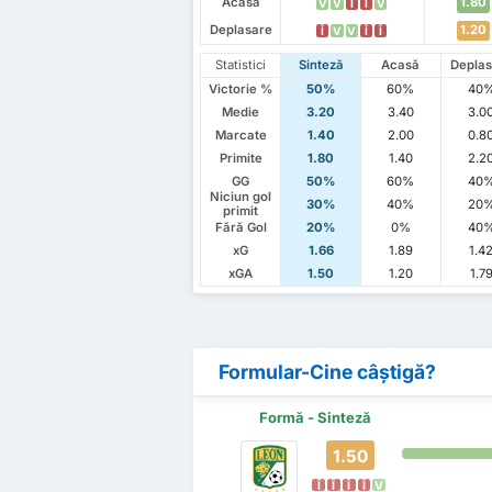
Acasă
1.80
V
V
Î
Î
V
Deplasare
1.20
Î
V
V
Î
Î
Statistici
Sinteză
Acasă
Deplas
Victorie %
50%
60%
40
Medie
3.20
3.40
3.0
Marcate
1.40
2.00
0.8
Primite
1.80
1.40
2.2
GG
50%
60%
40
Niciun gol
30%
40%
20
primit
Fără Gol
20%
0%
40
xG
1.66
1.89
1.4
xGA
1.50
1.20
1.7
Formular-Cine câștigă?
Formă - Sinteză
1.50
Î
Î
Î
Î
V