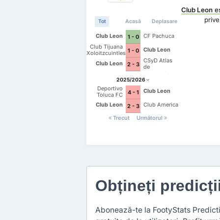
Club Leon
e
priv
Tot
Acasă
Deplasare
Club Leon
CF Pachuca
1 - 0
Club Tijuana
Club Leon
1 - 0
Xoloitzcuintles
de Caliente
CSyD Atlas
Club Leon
2 - 3
de
Guadalajara
2025/2026
Deportivo
Club Leon
4 - 1
Toluca FC
Club Leon
Club America
2 - 3
Trecut
Următorul
Obțineți predicți
Abonează-te la FootyStats Predictio