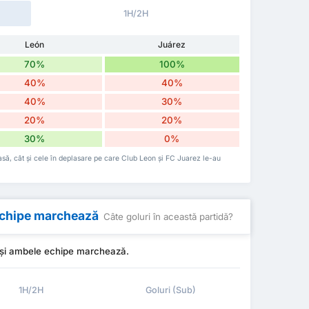
1H/2H
León
Juárez
70%
100%
40%
40%
40%
30%
20%
20%
30%
0%
casă, cât și cele în deplasare pe care Club Leon și FC Juarez le-au
 echipe marchează
Câte goluri în această partidă?
 și ambele echipe marchează.
1H/2H
Goluri (Sub)