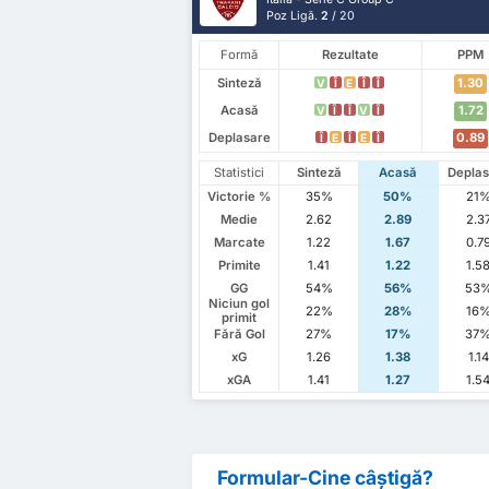
Poz Ligă.
2
/ 20
Formă
Rezultate
PPM
Sinteză
1.30
V
Î
E
Î
Î
Acasă
1.72
V
Î
Î
V
Î
Deplasare
0.89
Î
E
Î
E
Î
Statistici
Sinteză
Acasă
Deplas
Victorie %
35%
50%
21
Medie
2.62
2.89
2.3
Marcate
1.22
1.67
0.7
Primite
1.41
1.22
1.5
GG
54%
56%
53
Niciun gol
22%
28%
16
primit
Fără Gol
27%
17%
37
xG
1.26
1.38
1.14
xGA
1.41
1.27
1.5
Formular-Cine câștigă?