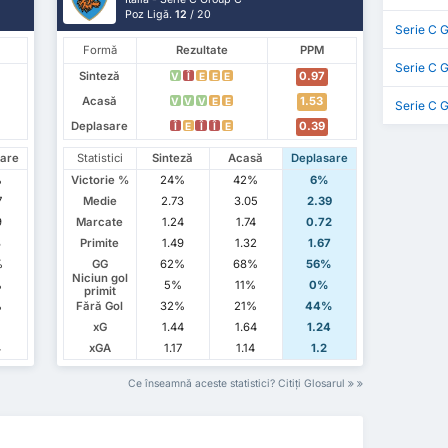
Poz Ligă.
12
/ 20
Serie C G
Formă
Rezultate
PPM
Serie C 
Sinteză
0.97
V
Î
E
E
E
Acasă
1.53
V
V
V
E
E
Serie C 
Deplasare
0.39
Î
E
Î
Î
E
are
Statistici
Sinteză
Acasă
Deplasare
%
Victorie %
24%
42%
6%
7
Medie
2.73
3.05
2.39
9
Marcate
1.24
1.74
0.72
8
Primite
1.49
1.32
1.67
%
GG
62%
68%
56%
Niciun gol
%
5%
11%
0%
primit
%
Fără Gol
32%
21%
44%
xG
1.44
1.64
1.24
4
xGA
1.17
1.14
1.2
Ce înseamnă aceste statistici? Citiți Glosarul