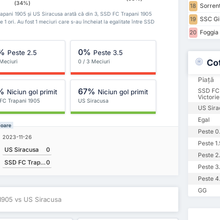
(34%)
Sorrent
18
C Trapani 1905 și US Siracusa arată că din 3, SSD FC Trapani 1905
SSC Gi
19
de 1 ori. Au fost 1 meciuri care s-au încheiat la egalitate între SSD
Foggia 
20
%
0%
Peste 2.5
Peste 3.5
Co
 Meciuri
0 / 3 Meciuri
Piață
%
67%
SSD FC 
Niciun gol primit
Niciun gol primit
Victorie
FC Trapani 1905
US Siracusa
US Sira
Egal
ioare
Peste 0
2023-11-26
Peste 1.
US Siracusa
0
Peste 2
SSD FC Trapani 1905
0
Peste 3
Peste 4
GG
1905 vs US Siracusa