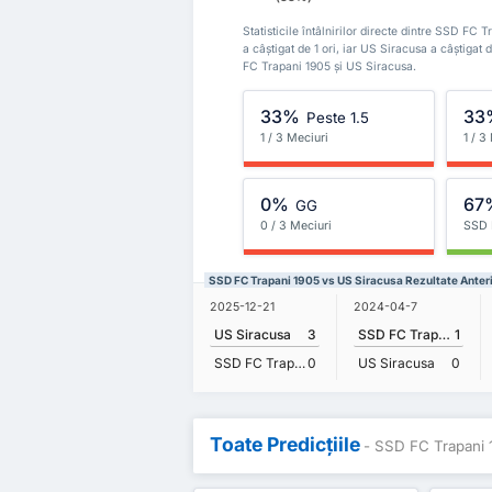
Statisticile întâlnirilor directe dintre SSD F
a câștigat de 1 ori, iar US Siracusa a câștigat 
FC Trapani 1905 și US Siracusa.
33%
33
Peste 1.5
1 / 3 Meciuri
1 / 3
0%
67
GG
0 / 3 Meciuri
SSD 
SSD FC Trapani 1905 vs US Siracusa Rezultate Anter
2025-12-21
2024-04-7
US Siracusa
3
SSD FC Trapani 1905
1
SSD FC Trapani 1905
0
US Siracusa
0
Toate Predicțiile
- SSD FC Trapani 