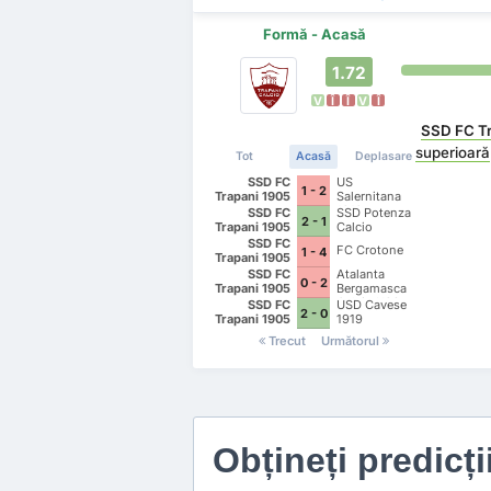
Formă - Acasă
1.72
V
Î
Î
V
Î
SSD FC T
superioară
Tot
Acasă
Deplasare
SSD FC
US
1 - 2
Trapani 1905
Salernitana
1919
SSD FC
SSD Potenza
2 - 1
Trapani 1905
Calcio
SSD FC
FC Crotone
1 - 4
Trapani 1905
SSD FC
Atalanta
0 - 2
Trapani 1905
Bergamasca
Calcio U23
SSD FC
USD Cavese
2 - 0
Trapani 1905
1919
Trecut
Următorul
Obțineți predicți