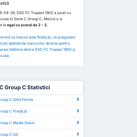
aliză
6-04-26, SSD FC Trapani 1905 a jucat cu
cusa în Serie C Group C. Meciul s-a
t la
egal cu scorul de 2 - 2
.
rent ce meciul este finalizat, vă propunem
ficați statisticile meciurilor directe pentru
rea întâlnire dintre SSD FC Trapani 1905 și
acusa.
C Group C Statistici
Group C Ghid Formă
roup C Predicții
Group C Medie Goluri
Group C GG