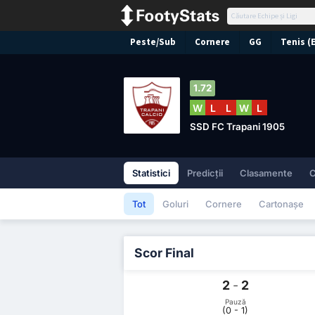
Peste/Sub
Cornere
GG
Tenis (
1.72
W
L
L
W
L
SSD FC Trapani 1905
Statistici
Predicții
Clasamente
C
Tot
Goluri
Cornere
Cartonașe
Scor Final
2
-
2
Pauză
(0 - 1)