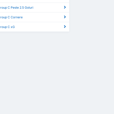
roup C Peste 2.5 Goluri
Group C Cornere
Group C xG