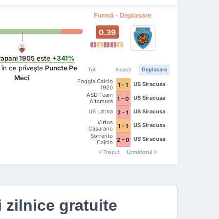
Formă - Deplasare
0.39
Î
E
Î
Î
E
rapani 1905
este
+341%
în ce privește
Puncte Pe
Tot
Acasă
Deplasare
Meci
Foggia Calcio
US Siracusa
1 - 1
1920
ASD Team
US Siracusa
1 - 0
Altamura
US Latina
US Siracusa
2 - 1
Virtus
US Siracusa
1 - 1
Casarano
Sorrento
US Siracusa
2 - 0
Calcio
Trecut
Următorul
i zilnice gratuite