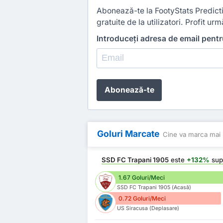
Abonează-te la FootyStats Predictio
gratuite de la utilizatori. Profit urmă
Introduceți adresa de email pent
Abonează-te
Goluri Marcate
Cine va marca mai 
SSD FC Trapani 1905
este
+132%
sup
1.67 Goluri/Meci
SSD FC Trapani 1905 (Acasă)
0.72 Goluri/Meci
US Siracusa (Deplasare)