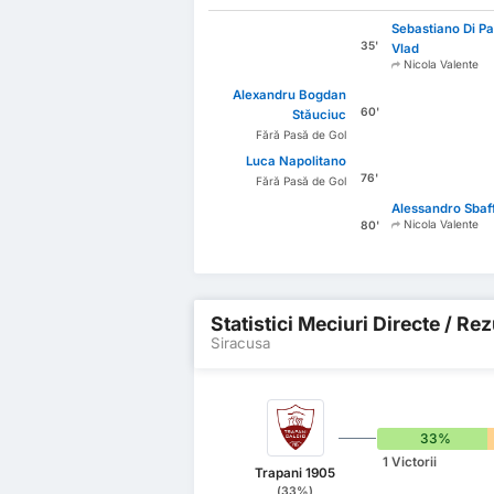
Sebastiano Di P
35'
Vlad
Nicola Valente
Alexandru Bogdan
60'
Stăuciuc
Fără Pasă de Gol
Luca Napolitano
76'
Fără Pasă de Gol
Alessandro Sbaf
Nicola Valente
80'
Statistici Meciuri Directe / Re
Siracusa
33%
1 Victorii
Trapani 1905
(33%)