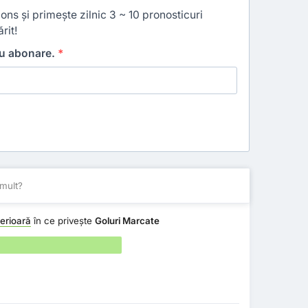
ns și primește zilnic 3 ~ 10 pronosticuri
rit!
ru abonare.
*
mult?
erioară
în ce privește
Goluri Marcate