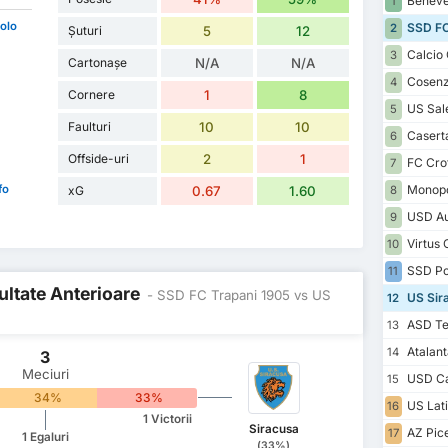
Beneve
1
aolo
SSD FC
2
Șuturi
5
12
Calcio 
3
Cartonașe
N/A
N/A
Cosenz
4
Cornere
1
8
US Sale
5
Faulturi
10
10
Casert
6
Offside-uri
2
1
FC Cro
7
fo
Monopol
xG
0.67
1.60
8
USD Au
9
Virtus 
10
SSD Po
11
zultate Anterioare
- SSD FC Trapani 1905 vs US
US Sir
12
ASD Te
13
Atalan
14
3
Meciuri
USD Ca
15
34%
33%
US Lat
16
1 Victorii
Siracusa
AZ Pic
17
1 Egaluri
(33%)