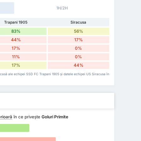
1H/2H
Trapani 1905
Siracusa
83%
56%
44%
17%
17%
0%
11%
0%
17%
44%
 acasă ale echipei SSD FC Trapani 1905 și datele echipei US Siracusa în
rioară
în ce privește
Goluri Primite