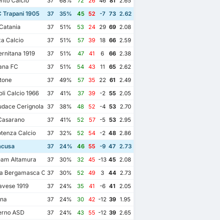
nto Calcio
37
68%
72
26
46
81
2.65
 Trapani 1905
37
35%
45
52
-7
73
2.62
Catania
37
51%
53
24
29
69
2.08
a Calcio
37
51%
57
39
18
66
2.59
rnitana 1919
37
51%
47
41
6
66
2.38
ana FC
37
51%
54
43
11
65
2.62
tone
37
49%
57
35
22
61
2.49
i Calcio 1966
37
41%
37
39
-2
55
2.05
dace Cerignola
37
38%
48
52
-4
53
2.70
Casarano
37
41%
52
57
-5
53
2.95
tenza Calcio
37
32%
52
54
-2
48
2.86
acusa
37
24%
46
55
-9
47
2.73
am Altamura
37
30%
32
45
-13
45
2.08
ta Bergamasca Calcio U23
37
30%
52
49
3
44
2.73
vese 1919
37
24%
35
41
-6
41
2.05
ina
37
24%
30
42
-12
39
1.95
erno ASD
37
24%
43
55
-12
39
2.65