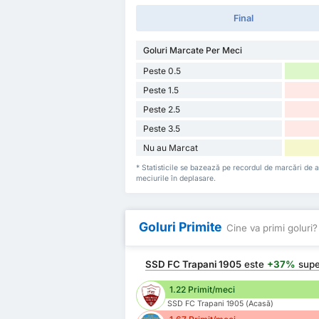
Final
Goluri Marcate Per Meci
Peste 0.5
Peste 1.5
Peste 2.5
Peste 3.5
Nu au Marcat
* Statisticile se bazează pe recordul de marcări de
meciurile în deplasare.
Goluri Primite
Cine va primi goluri?
SSD FC Trapani 1905
este
+37%
supe
1.22 Primit/meci
SSD FC Trapani 1905 (Acasă)