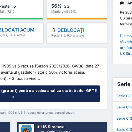
An
56%
Peste 1.5
GG
igii : 72%
Media Ligii : 51%
Pe 202
US Sira
termina
BLOCAȚI ACUM
DEBLOCAȚI
5, MT/ST și altele
Peste 8.5, 9.5 și altele
Din mom
să veri
următoa
US Sir
ani 1905 vs Siracusa (Sezon 2025/2026, GW38, data 27
 avantajul gazdelor (istoric 50% victorie acasă;
eri). - Siracusa vine...
Serie 
r (gratuit) pentru a vedea analiza statisticilor GPT5
Serie C 
»
Serie C G
rapani 1905 și US Siracusa de-a lungul acestui sezon.
Serie C 
US Siracusa
Serie C 
Italia - Serie C Group C