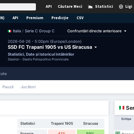
API
Căutare Meci
Statistici
Ligi
EN)
API
Premium
Predicție
CSV
/
Serie C Group C
Confruntări directe anterioare
Italia
2026-04-26 - 5:00pm (Europe/London)
SSD FC Trapani 1905 vs US Siracusa
Statistici, Date și Istoricul Întâlnirilor
Stadion -
Stadio Polisportivo Provinciale
ote
Pauză
Jucători
Ser
Echipa
Statistici
Trapani 1905
Siracusa
Posesie
41%
59%