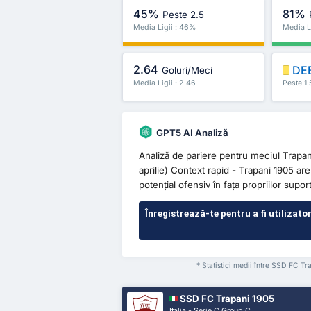
45%
81%
Peste 2.5
Media Ligii : 46%
Media L
2.64
DE
Goluri/Meci
Media Ligii : 2.46
Peste 1.
GPT5 AI Analiză
Analiză de pariere pentru meciul Trap
aprilie) Context rapid - Trapani 1905 are
potențial ofensiv în fața propriilor suport
Înregistrează-te pentru a fi utilizato
* Statistici medii între SSD FC T
SSD FC Trapani 1905
Italia - Serie C Group C