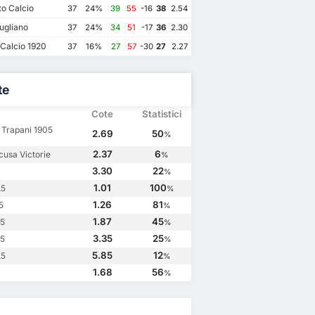
o Calcio
37
24%
39
55
-16
38
2.54
ugliano
37
24%
34
51
-17
36
2.30
Calcio 1920
37
16%
27
57
-30
27
2.27
te
Cote
Statistici
Trapani 1905
2.69
50
%
2.37
6
cusa Victorie
%
3.30
22
%
1.01
100
.5
%
1.26
81
5
%
1.87
45
.5
%
3.35
25
.5
%
5.85
12
.5
%
1.68
56
%