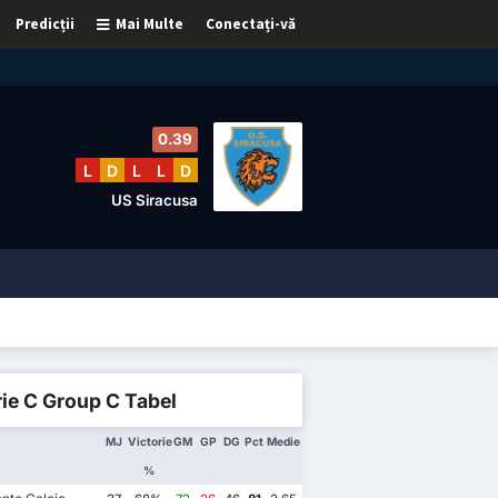
Predicții
Mai Multe
Conectați-vă
0.39
L
D
L
L
D
US Siracusa
ie C Group C Tabel
MJ
Victorie
GM
GP
DG
Pct
Medie
%