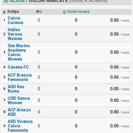
ACASĂ
/
GOLURI MARCATE
(SERIE B WOMEN)
Echipa
MJ
Goluri Acasă
#
Calcio
0
0
0.00
1
/ meci
Catania
Hellas
Verona
0
0
0.00
2
/ meci
Women
San Marino
Academy
0
0
0.00
3
/ meci
Calcio
Women
Cesena FC
0
0
0.00
4
/ meci
ACF Brescia
0
0
0.00
5
/ meci
Femminile
ASD Res
0
0
0.00
6
/ meci
Roma
USD Genoa
0
0
0.00
7
/ meci
Women
ACF Arezzo
0
0
0.00
8
/ meci
ASD
ASD Vicenza
Calcio
0
0
0.00
9
/ meci
Femminile