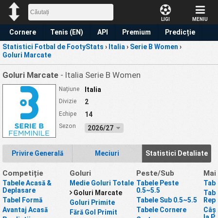
LIGI
MENIU
Cornere
Tenis (EN)
API
Premium
Predicție
Statistici Fotbal de FootyStats
›
Italia
›
Serie B Women
›
Goluri Marcate
Goluri Marcate
- Italia Serie B Women
Națiune
Italia
Divizie
2
Echipe
14
Sezon
2026/27
Privire Generală
Meciuri
Statistici Detaliate
Competiție
Goluri
Peste/Sub
Mai
Tabele Acasă &
Medie Goluri Totale
Tabele Peste
Tabe
Deplasare
0.5~5.5
Goluri Marcate
Tabe
Tabel Formă
Tabele Sub 0.5~5.5
Repr
Goluri Primite
Avantaj Acasă
Tabele Cornere
Câșt
Fără Gol Primit
la P