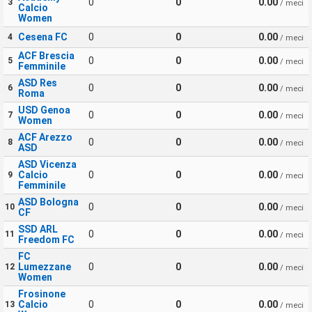
0
0
0.00
3
/ meci
Calcio
Women
Cesena FC
0
0
0.00
4
/ meci
ACF Brescia
0
0
0.00
5
/ meci
Femminile
ASD Res
0
0
0.00
6
/ meci
Roma
USD Genoa
0
0
0.00
7
/ meci
Women
ACF Arezzo
0
0
0.00
8
/ meci
ASD
ASD Vicenza
Calcio
0
0
0.00
9
/ meci
Femminile
ASD Bologna
0
0
0.00
10
/ meci
CF
SSD ARL
0
0
0.00
11
/ meci
Freedom FC
FC
Lumezzane
0
0
0.00
12
/ meci
Women
Frosinone
Calcio
0
0
0.00
13
/ meci