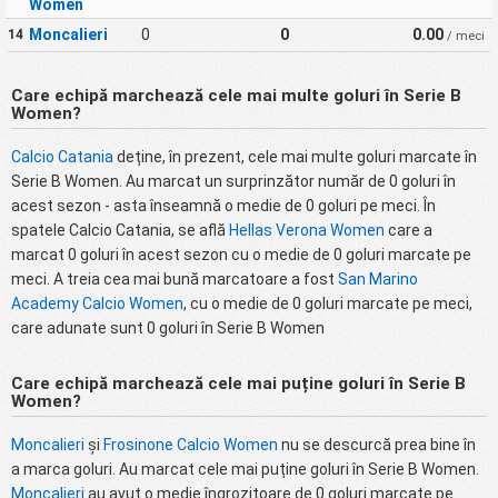
Women
Moncalieri
0
0
0.00
14
/ meci
Care echipă marchează cele mai multe goluri în Serie B
Women?
Calcio Catania
deține, în prezent, cele mai multe goluri marcate în
Serie B Women. Au marcat un surprinzător număr de 0 goluri în
acest sezon - asta înseamnă o medie de 0 goluri pe meci. În
spatele Calcio Catania, se află
Hellas Verona Women
care a
marcat 0 goluri în acest sezon cu o medie de 0 goluri marcate pe
meci. A treia cea mai bună marcatoare a fost
San Marino
Academy Calcio Women
, cu o medie de 0 goluri marcate pe meci,
care adunate sunt 0 goluri în Serie B Women
Care echipă marchează cele mai puține goluri în Serie B
Women?
Moncalieri
și
Frosinone Calcio Women
nu se descurcă prea bine în
a marca goluri. Au marcat cele mai puține goluri în Serie B Women.
Moncalieri
au avut o medie îngrozitoare de 0 goluri marcate pe