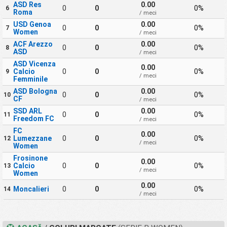
ASD Res
0.00
0
0
0%
6
Roma
/ meci
USD Genoa
0.00
0
0
0%
7
Women
/ meci
ACF Arezzo
0.00
0
0
0%
8
ASD
/ meci
ASD Vicenza
0.00
Calcio
0
0
0%
9
/ meci
Femminile
ASD Bologna
0.00
0
0
0%
10
CF
/ meci
SSD ARL
0.00
0
0
0%
11
Freedom FC
/ meci
FC
0.00
Lumezzane
0
0
0%
12
/ meci
Women
Frosinone
0.00
Calcio
0
0
0%
13
/ meci
Women
0.00
Moncalieri
0
0
0%
14
/ meci