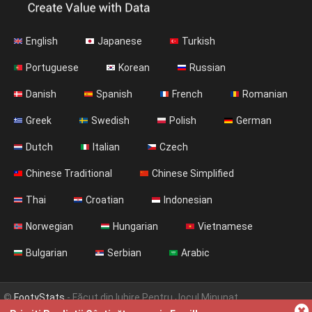
English
Japanese
Turkish
Portuguese
Korean
Russian
Danish
Spanish
French
Romanian
Greek
Swedish
Polish
German
Dutch
Italian
Czech
Chinese Traditional
Chinese Simplified
Thai
Croatian
Indonesian
Norwegian
Hungarian
Vietnamese
Bulgarian
Serbian
Arabic
©
FootyStats
- Făcut din Iubire Pentru Jocul Minunat