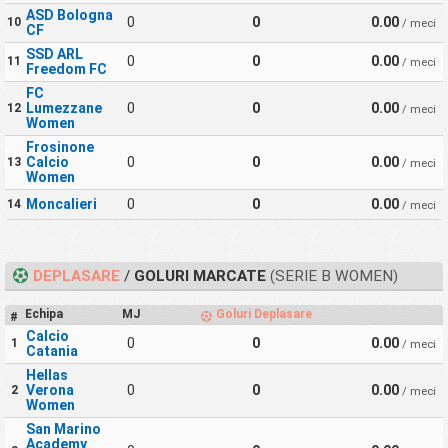
ASD Bologna
0
0
0.00
10
/ meci
CF
SSD ARL
0
0
0.00
11
/ meci
Freedom FC
FC
Lumezzane
0
0
0.00
12
/ meci
Women
Frosinone
Calcio
0
0
0.00
13
/ meci
Women
Moncalieri
0
0
0.00
14
/ meci
DEPLASARE
/
GOLURI MARCATE
(SERIE B WOMEN)
Echipa
MJ
Goluri Deplasare
#
Calcio
0
0
0.00
1
/ meci
Catania
Hellas
Verona
0
0
0.00
2
/ meci
Women
San Marino
Academy