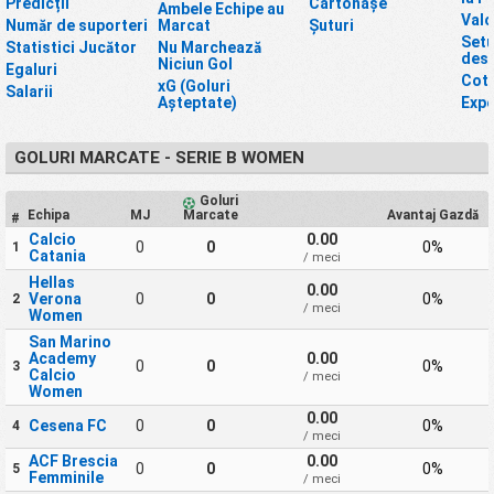
Predicții
Cartonașe
Ambele Echipe au
Valo
Număr de suporteri
Marcat
Șuturi
Setu
Statistici Jucător
Nu Marchează
desc
Niciun Gol
Egaluri
Cot
xG (Goluri
Salarii
Așteptate)
Expe
GOLURI MARCATE - SERIE B WOMEN
Goluri
Echipa
MJ
Marcate
Avantaj Gazdă
#
Calcio
0.00
0
0
0%
1
Catania
/ meci
Hellas
0.00
Verona
0
0
0%
2
/ meci
Women
San Marino
Academy
0.00
0
0
0%
3
Calcio
/ meci
Women
0.00
Cesena FC
0
0
0%
4
/ meci
ACF Brescia
0.00
0
0
0%
5
Femminile
/ meci