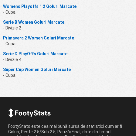
Womens Playoffs 1 2 Goluri Marcate
- Cupa
Serie B Women Goluri Marcate
- Divizie 2
Primavera 2 Women Goluri Marcate
- Cupa
Serie D PlayOffs Goluri Marcate
- Divizie 4
Super Cup Women Goluri Marcate
- Cupa
FootyStats este cea mai bună sursă de statistici cum ar fi
Goluri, Peste 2.5/Sub 2.5, Pauză/Final, date din timpul