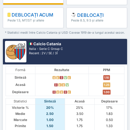
DEBLOCAȚI ACUM
DEBLOCAȚI
Peste 1.5, MT/ST și altele
Peste 8.5, 9.5 și altele
* Statistici medii între Calcio Catania și USD Cavese 1919 de-a lungul acestui sezon.
Calcio Catania
Italia - Serie C Group C
Recent : 2V / 5E / 3Î
Formă
Rezultate
PPM
Sinteză
1.10
E
E
Î
V
E
Acasă
1.25
Î
E
E
V
Deplasare
1.00
Î
E
E
Î
E
Statistici
Sinteză
Acasă
Deplasare
Victorie %
20%
25%
17%
Medie
2.50
3.50
1.83
Marcate
1.00
1.75
0.50
Primite
1.50
1.75
1.33