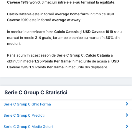
Cavese 1919 won 0
. 3 meciuri între ele s-au terminat la egalitate.
Calcio Catania
este in formă
average home form
în timp ce
USD
Cavese 1919
este în formă
average at away
.
În meciurile anterioare între
Calcio Catania
și
USD Cavese 1919
s-au
marcat în medie
2.4 goals
, iar ambele echipe au marcat în
30%
din
meciuri.
Până acum în acest sezon de Serie C Group C,
Calcio Catania
a
obținut în medie
1.25 Points Per Game
în meciurile de acasă și
USD
Cavese 1919 1.2 Points Per Game
în meciurile din deplasare.
Serie C Group C Statistici
Serie C Group C Ghid Formă
Serie C Group C Predicții
Serie C Group C Medie Goluri