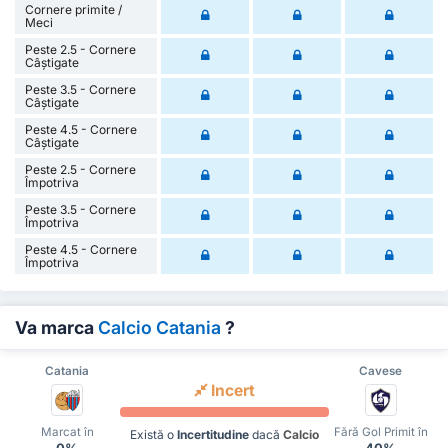
Cornere primite /
Meci
Peste 2.5 - Cornere
Câștigate
Peste 3.5 - Cornere
Câștigate
Peste 4.5 - Cornere
Câștigate
Peste 2.5 - Cornere
Împotriva
Peste 3.5 - Cornere
Împotriva
Peste 4.5 - Cornere
Împotriva
Va marca
Calcio Catania
?
Catania
Cavese
Incert
Marcat în
Fără Gol Primit în
Există o
Incertitudine
dacă
Calcio
0%
40%