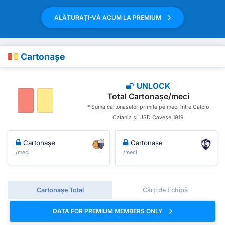
ALĂTURAȚI-VĂ ACUM LA PREMIUM
Cartonașe
UNLOCK
Total Cartonașe/meci
* Suma cartonașelor primite pe meci între Calcio
Catania și USD Cavese 1919
Cartonașe
Cartonașe
/meci
/meci
Cartonașe Total
Cărți de Echipă
DATA FOR PREMIUM MEMBERS ONLY