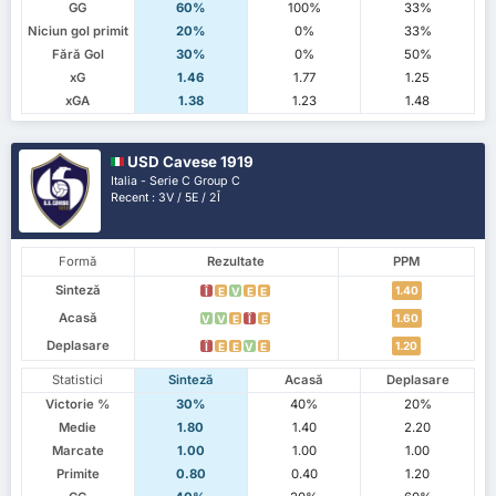
GG
60%
100%
33%
Niciun gol primit
20%
0%
33%
Fără Gol
30%
0%
50%
xG
1.46
1.77
1.25
xGA
1.38
1.23
1.48
USD Cavese 1919
Italia - Serie C Group C
Recent : 3V / 5E / 2Î
Formă
Rezultate
PPM
Sinteză
1.40
Î
E
V
E
E
Acasă
1.60
V
V
E
Î
E
Deplasare
1.20
Î
E
E
V
E
Statistici
Sinteză
Acasă
Deplasare
Victorie %
30%
40%
20%
Medie
1.80
1.40
2.20
Marcate
1.00
1.00
1.00
Primite
0.80
0.40
1.20