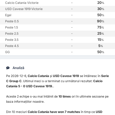
-
20
Calcio Catania Victorie
%
-
30
USD Cavese 1919 Victorie
%
-
50
Egal
%
-
90
Peste 0.5
%
-
75
Peste 1.5
%
-
25
Peste 2.5
%
-
15
Peste 3.5
%
-
5
Peste 4.5
%
-
50
GG
%
Analiză
Pe 2026-12-6,
Calcio Catania
și
USD Cavese 1919
se întâlnesc în
Serie
C Group C
. Ultimul meci s-a terminat cu următorul rezultat:
Calcio
Catania 5 - 0 USD Cavese 1919.
.
Aceste 2 echipe s-au mai întâlnit de
10 times
ori în ultimele sezoane pe
baza informațiilor noastre.
Din 10 meciuri
Calcio Catania have won 7 matches
în timp ce
USD