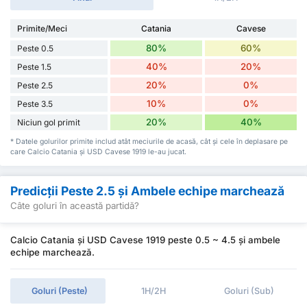
Primite/Meci
Catania
Cavese
80%
60%
Peste 0.5
40%
20%
Peste 1.5
20%
0%
Peste 2.5
10%
0%
Peste 3.5
20%
40%
Niciun gol primit
* Datele golurilor primite includ atât meciurile de acasă, cât și cele în deplasare pe
care Calcio Catania și USD Cavese 1919 le-au jucat.
Predicții Peste 2.5 și Ambele echipe marchează
Câte goluri în această partidă?
Calcio Catania și USD Cavese 1919 peste 0.5 ~ 4.5 și ambele
echipe marchează.
Goluri (Peste)
1H/2H
Goluri (Sub)