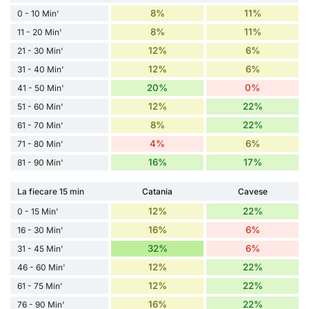
8%
11%
0 - 10 Min'
8%
11%
11 - 20 Min'
12%
6%
21 - 30 Min'
12%
6%
31 - 40 Min'
20%
0%
41 - 50 Min'
12%
22%
51 - 60 Min'
8%
22%
61 - 70 Min'
4%
6%
71 - 80 Min'
16%
17%
81 - 90 Min'
La fiecare 15 min
Catania
Cavese
12%
22%
0 - 15 Min'
16%
6%
16 - 30 Min'
32%
6%
31 - 45 Min'
12%
22%
46 - 60 Min'
12%
22%
61 - 75 Min'
16%
22%
76 - 90 Min'