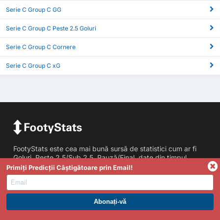
Serie C Group C GG
Serie C Group C Peste 2.5 Goluri
Serie C Group C Cornere
Serie C Group C xG
FootyStats este cea mai bună sursă de statistici cum ar fi
Goluri, Peste 2.5/Sub 2.5, Pauză/Final, date din timpul
meciului și multe asemenea. Dacă aveti întrebări, idei sau
Primiți Predicții Câștigătoare prin Email!
păreri de orice fel, vă rugăm, nu ezitați să ne contactați.
Statistici
ABONAȚI-VĂ LA PREMIUM. PROFITAȚI ACUM.
Peste/Sub Goluri