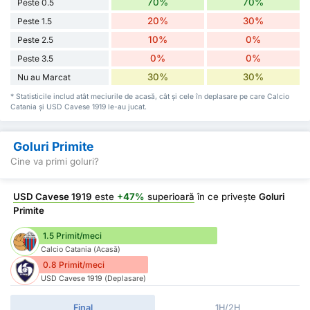
70%
70%
Peste 0.5
20%
30%
Peste 1.5
10%
0%
Peste 2.5
0%
0%
Peste 3.5
30%
30%
Nu au Marcat
* Statisticile includ atât meciurile de acasă, cât și cele în deplasare pe care Calcio
Catania și USD Cavese 1919 le-au jucat.
Goluri Primite
Cine va primi goluri?
USD Cavese 1919
este
+47%
superioară
în ce privește
Goluri
Primite
1.5 Primit/meci
Calcio Catania (Acasă)
0.8 Primit/meci
USD Cavese 1919 (Deplasare)
Final
1H/2H