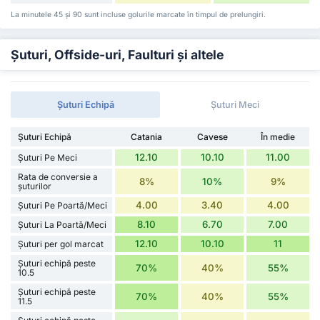
La minutele 45 și 90 sunt incluse golurile marcate în timpul de prelungiri.
Șuturi, Offside-uri, Faulturi și altele
Șuturi Echipă
Șuturi Meci
Șuturi Echipă
Catania
Cavese
În medie
12.10
10.10
11.00
Șuturi Pe Meci
Rata de conversie a
8%
10%
9%
șuturilor
4.00
3.40
4.00
Șuturi Pe Poartă/Meci
8.10
6.70
7.00
Șuturi La Poartă/Meci
12.10
10.10
11
Șuturi per gol marcat
Șuturi echipă peste
70%
40%
55%
10.5
Șuturi echipă peste
70%
40%
55%
11.5