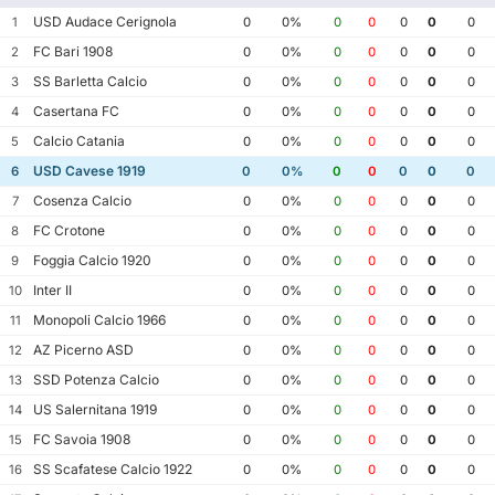
USD Audace Cerignola
1
0
0%
0
0
0
0
0
FC Bari 1908
2
0
0%
0
0
0
0
0
SS Barletta Calcio
3
0
0%
0
0
0
0
0
Casertana FC
4
0
0%
0
0
0
0
0
Calcio Catania
5
0
0%
0
0
0
0
0
USD Cavese 1919
6
0
0%
0
0
0
0
0
Cosenza Calcio
7
0
0%
0
0
0
0
0
FC Crotone
8
0
0%
0
0
0
0
0
Foggia Calcio 1920
9
0
0%
0
0
0
0
0
Inter II
10
0
0%
0
0
0
0
0
Monopoli Calcio 1966
11
0
0%
0
0
0
0
0
AZ Picerno ASD
12
0
0%
0
0
0
0
0
SSD Potenza Calcio
13
0
0%
0
0
0
0
0
US Salernitana 1919
14
0
0%
0
0
0
0
0
FC Savoia 1908
15
0
0%
0
0
0
0
0
SS Scafatese Calcio 1922
16
0
0%
0
0
0
0
0