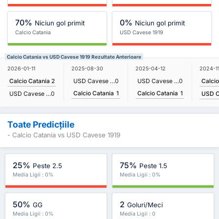
70%
0%
Niciun gol primit
Niciun gol primit
Calcio Catania
USD Cavese 1919
Calcio Catania vs USD Cavese 1919 Rezultate Anterioare
2024-1
2026-01-11
2025-08-30
2025-04-12
Calcio
Calcio Catania
2
USD Cavese 1919
0
USD Cavese 1919
0
Calcio Catania
1
Calcio Catania
1
USD Cavese 1919
0
Toate Predicțiile
- Calcio Catania vs USD Cavese 1919
25%
75%
Peste 2.5
Peste 1.5
Media Ligii : 0%
Media Ligii : 0%
50%
2
GG
Goluri/Meci
Media Ligii : 0%
Media Ligii : 0