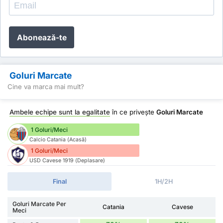
Abonează-te
Goluri Marcate
Cine va marca mai mult?
Ambele echipe sunt la egalitate
în ce privește
Goluri Marcate
1 Goluri/Meci
Calcio Catania (Acasă)
1 Goluri/Meci
USD Cavese 1919 (Deplasare)
Final
1H/2H
Goluri Marcate Per
Catania
Cavese
Meci