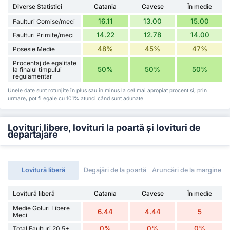
Diverse Statistici
Catania
Cavese
În medie
16.11
13.00
15.00
Faulturi Comise/meci
14.22
12.78
14.00
Faulturi Primite/meci
48%
45%
47%
Posesie Medie
Procentaj de egalitate
50%
50%
50%
la finalul timpului
regulamentar
Unele date sunt rotunjite în plus sau în minus la cel mai apropiat procent și, prin
urmare, pot fi egale cu 101% atunci când sunt adunate.
Lovituri libere, lovituri la poartă și lovituri de
departajare
Lovitură liberă
Degajări de la poartă
Aruncări de la margine
Lovitură liberă
Catania
Cavese
În medie
Medie Goluri Libere
6.44
4.44
5
Meci
0%
0%
0%
Total Faulturi 20.5+