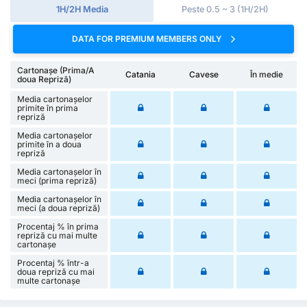
1H/2H Media
Peste 0.5 ~ 3 (1H/2H)
DATA FOR PREMIUM MEMBERS ONLY
Cartonașe (Prima/A
Catania
Cavese
În medie
doua Repriză)
Media cartonașelor
primite în prima
repriză
Media cartonașelor
primite în a doua
repriză
Media cartonașelor în
meci (prima repriză)
Media cartonașelor în
meci (a doua repriză)
Procentaj % în prima
repriză cu mai multe
cartonașe
Procentaj % într-a
doua repriză cu mai
multe cartonașe