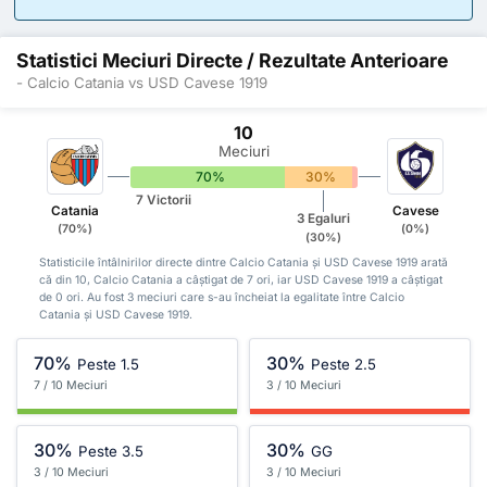
Statistici Meciuri Directe / Rezultate Anterioare
- Calcio Catania vs USD Cavese 1919
10
Meciuri
70%
30%
0%
7 Victorii
Catania
Cavese
3 Egaluri
(70%)
(0%)
(30%)
Statisticile întâlnirilor directe dintre Calcio Catania și USD Cavese 1919 arată
că din 10, Calcio Catania a câștigat de 7 ori, iar USD Cavese 1919 a câștigat
de 0 ori. Au fost 3 meciuri care s-au încheiat la egalitate între Calcio
Catania și USD Cavese 1919.
70%
30%
Peste 1.5
Peste 2.5
7 / 10 Meciuri
3 / 10 Meciuri
30%
30%
Peste 3.5
GG
3 / 10 Meciuri
3 / 10 Meciuri