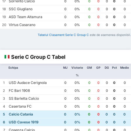
Sorrento Calcio
17
0
0%
0
0
0
0
0
SSC Giugliano
18
0
0%
0
0
0
0
0
ASD Team Altamura
19
0
0%
0
0
0
0
0
Virtus Casarano
20
0
0%
0
0
0
0
0
Tabelul Clasament Serie C Group C
este de asemenea disponibil.
Serie C Group C Tabel
Echipa
MJ
Victorie
GM
GP
DG
Pct
Medie
%
USD Audace Cerignola
1
0
0%
0
0
0
0
0
FC Bari 1908
2
0
0%
0
0
0
0
0
SS Barletta Calcio
3
0
0%
0
0
0
0
0
Casertana FC
4
0
0%
0
0
0
0
0
Calcio Catania
5
0
0%
0
0
0
0
0
USD Cavese 1919
6
0
0%
0
0
0
0
0
Cosenza Calcio
7
0
0%
0
0
0
0
0