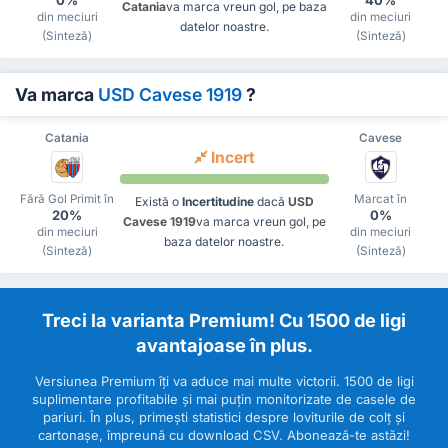
Catania
va marca vreun gol, pe baza
din meciuri
din meciuri
datelor noastre.
(Sinteză)
(Sinteză)
Va marca
USD Cavese 1919
?
Catania
Cavese
Incert
Fără Gol Primit în
Marcat în
Există o
Incertitudine
dacă
USD
20%
0%
Cavese 1919
va marca vreun gol, pe
din meciuri
din meciuri
baza datelor noastre.
(Sinteză)
(Sinteză)
Treci la varianta Premium! Cu 1500 de ligi
avantajoase în plus.
Versiunea Premium îți va aduce mai multe victorii. 1500 de ligi
suplimentare profitabile și mai puțin monitorizate de casele de
pariuri. În plus, primești statistici despre loviturile de colț și
cartonașe, împreună cu download CSV. Abonează-te astăzi!