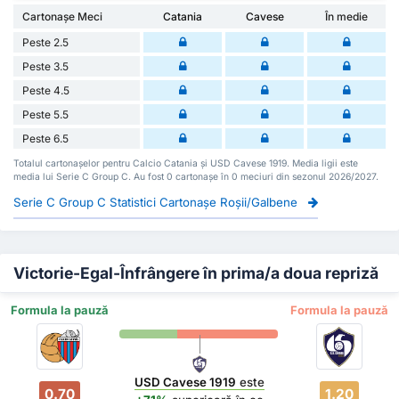
Cartonașe Meci
Catania
Cavese
În medie
Peste 2.5
Peste 3.5
Peste 4.5
Peste 5.5
Peste 6.5
Totalul cartonașelor pentru Calcio Catania și USD Cavese 1919. Media ligii este
media lui Serie C Group C. Au fost 0 cartonașe în 0 meciuri din sezonul 2026/2027.
Serie C Group C Statistici Cartonașe Roșii/Galbene
Victorie-Egal-Înfrângere în prima/a doua repriză
Formula la pauză
Formula la pauză
USD Cavese 1919
este
0.70
1.20