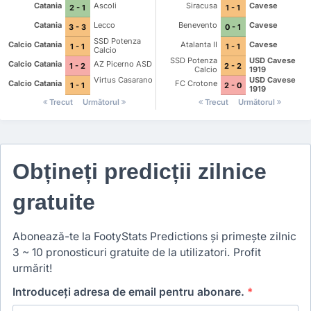
Catania
Ascoli
Siracusa
Cavese
2 - 1
1 - 1
Catania
Lecco
Benevento
Cavese
3 - 3
0 - 1
SSD Potenza
Calcio Catania
Atalanta II
Cavese
1 - 1
1 - 1
Calcio
SSD Potenza
USD Cavese
Calcio Catania
AZ Picerno ASD
1 - 2
2 - 2
Calcio
1919
Virtus Casarano
USD Cavese
Calcio Catania
FC Crotone
1 - 1
2 - 0
1919
Trecut
Următorul
Trecut
Următorul
Obțineți predicții zilnice
gratuite
Abonează-te la FootyStats Predictions și primește zilnic
3 ~ 10 pronosticuri gratuite de la utilizatori. Profit
urmărit!
Introduceți adresa de email pentru abonare.
*