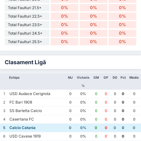
0%
0%
0%
Total Faulturi 21.5+
0%
0%
0%
Total Faulturi 22.5+
0%
0%
0%
Total Faulturi 23.5+
0%
0%
0%
Total Faulturi 24.5+
0%
0%
0%
Total Faulturi 25.5+
Clasament Ligă
Echipa
MJ
Victorie
GM
GP
DG
Pct
Medie
%
USD Audace Cerignola
1
0
0%
0
0
0
0
0
FC Bari 1908
2
0
0%
0
0
0
0
0
SS Barletta Calcio
3
0
0%
0
0
0
0
0
Casertana FC
4
0
0%
0
0
0
0
0
Calcio Catania
5
0
0%
0
0
0
0
0
USD Cavese 1919
6
0
0%
0
0
0
0
0