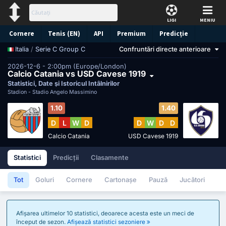
LIGI
MENIU
Cornere
Tenis (EN)
API
Premium
Predicție
/
Serie C Group C
Confruntări directe anterioare
Italia
2026-12-6 - 2:00pm (Europe/London)
Calcio Catania vs USD Cavese 1919
Statistici, Date și Istoricul Întâlnirilor
Stadion -
Stadio Angelo Massimino
1.10
1.40
D
L
W
D
D
W
D
D
Calcio Catania
USD Cavese 1919
Statistici
Predicții
Clasamente
Tot
Goluri
Cornere
Cartonașe
Pauză
Jucători
Afișarea ultimelor 10 statistici, deoarece acesta este un meci de
început de sezon.
Afișează statistici sezoniere