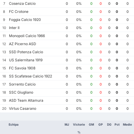
Cosenza Calcio
7
0
0%
0
0
0
0
0
FC Crotone
8
0
0%
0
0
0
0
0
Foggia Calcio 1920
9
0
0%
0
0
0
0
0
Inter II
10
0
0%
0
0
0
0
0
Monopoli Calcio 1966
11
0
0%
0
0
0
0
0
AZ Picerno ASD
12
0
0%
0
0
0
0
0
SSD Potenza Calcio
13
0
0%
0
0
0
0
0
US Salernitana 1919
14
0
0%
0
0
0
0
0
FC Savoia 1908
15
0
0%
0
0
0
0
0
SS Scafatese Calcio 1922
16
0
0%
0
0
0
0
0
Sorrento Calcio
17
0
0%
0
0
0
0
0
SSC Giugliano
18
0
0%
0
0
0
0
0
ASD Team Altamura
19
0
0%
0
0
0
0
0
Virtus Casarano
20
0
0%
0
0
0
0
0
Echipa
MJ
Victorie
GM
GP
DG
Pct
Medie
%