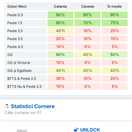
Goluri Meci
Catania
Cavese
În medie
90%
90%
90%
Peste 0.5
80%
70%
75%
Peste 1.5
40%
10%
25%
Peste 2.5
20%
10%
15%
Peste 3.5
10%
0%
5%
Peste 4.5
60%
40%
50%
GG
10%
0%
5%
GG și Victorie
40%
40%
40%
GG și Egalitate
30%
10%
20%
BTTS & Peste 2.5
10%
0%
5%
BTTS Nu & Peste 2.5
Statistici Cornere
Câte cornere vor fi?
UNLOCK