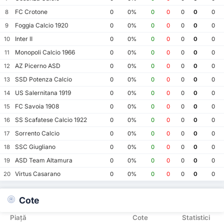
FC Crotone
8
0
0%
0
0
0
0
0
Foggia Calcio 1920
9
0
0%
0
0
0
0
0
Inter II
10
0
0%
0
0
0
0
0
Monopoli Calcio 1966
11
0
0%
0
0
0
0
0
AZ Picerno ASD
12
0
0%
0
0
0
0
0
SSD Potenza Calcio
13
0
0%
0
0
0
0
0
US Salernitana 1919
14
0
0%
0
0
0
0
0
FC Savoia 1908
15
0
0%
0
0
0
0
0
SS Scafatese Calcio 1922
16
0
0%
0
0
0
0
0
Sorrento Calcio
17
0
0%
0
0
0
0
0
SSC Giugliano
18
0
0%
0
0
0
0
0
ASD Team Altamura
19
0
0%
0
0
0
0
0
Virtus Casarano
20
0
0%
0
0
0
0
0
Cote
Piață
Cote
Statistici