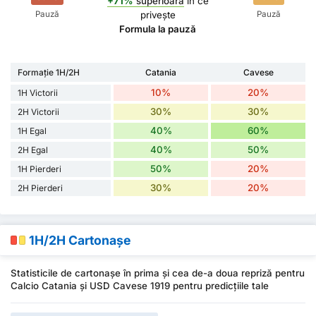
+71%
superioară
în ce
Pauză
Pauză
privește
Formula la pauză
Formație 1H/2H
Catania
Cavese
10%
20%
1H Victorii
30%
30%
2H Victorii
40%
60%
1H Egal
40%
50%
2H Egal
50%
20%
1H Pierderi
30%
20%
2H Pierderi
1H/2H Cartonașe
Statisticile de cartonașe în prima și cea de-a doua repriză pentru
Calcio Catania și USD Cavese 1919 pentru predicțiile tale