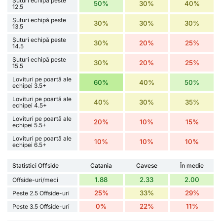
Șuturi echipă peste
50%
30%
40%
12.5
Șuturi echipă peste
30%
30%
30%
13.5
Șuturi echipă peste
30%
20%
25%
14.5
Șuturi echipă peste
30%
20%
25%
15.5
Lovituri pe poartă ale
60%
40%
50%
echipei 3.5+
Lovituri pe poartă ale
40%
30%
35%
echipei 4.5+
Lovituri pe poartă ale
20%
10%
15%
echipei 5.5+
Lovituri pe poartă ale
10%
10%
10%
echipei 6.5+
Statistici Offside
Catania
Cavese
În medie
1.88
2.33
2.00
Offside-uri/meci
25%
33%
29%
Peste 2.5 Offside-uri
0%
22%
11%
Peste 3.5 Offside-uri