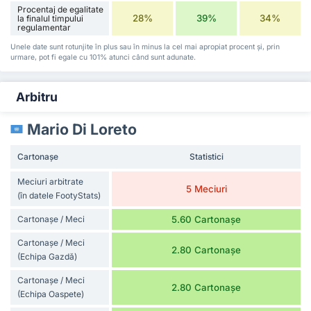
Procentaj de egalitate
28%
39%
34%
la finalul timpului
regulamentar
Unele date sunt rotunjite în plus sau în minus la cel mai apropiat procent și, prin
urmare, pot fi egale cu 101% atunci când sunt adunate.
Arbitru
Mario Di Loreto
Cartonașe
Statistici
Meciuri arbitrate
5 Meciuri
(în datele FootyStats)
Cartonașe / Meci
5.60 Cartonașe
Cartonașe / Meci
2.80 Cartonașe
(Echipa Gazdă)
Cartonașe / Meci
2.80 Cartonașe
(Echipa Oaspete)