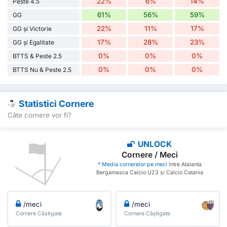
22%
6%
14%
Peste 4.5
61%
56%
59%
GG
22%
11%
17%
GG și Victorie
17%
28%
23%
GG și Egalitate
0%
0%
0%
BTTS & Peste 2.5
0%
0%
0%
BTTS Nu & Peste 2.5
Statistici Cornere
Câte cornere vor fi?
UNLOCK
Cornere / Meci
* Media cornerelor pe meci
între Atalanta
Bergamasca Calcio U23 și Calcio Catania
/meci
/meci
Cornere Câștigate
Cornere Câștigate