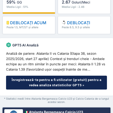
59%
2.67
GG
Goluri/Meci
Media Ligii : 51%
Media Ligii : 2.46
DEBLOCAȚI ACUM
DEBLOCAȚI
Peste 1.5, MT/ST și altele
Peste 8.5, 9.5 și altele
GPT5 AI Analiză
Analiză de pariere: Atalanta II vs Catania (Etapa 38, sezon
2025/2026, start 27 aprilie) Context și trenduri cheie - Ambele
echipe au un ritm similar în puncte per meci: Atalanta II 1.28 vs
Catania 1.39 (favorizând ușor oaspeții înainte de me...
Înregistrează-te pentru a fi utilizator (gratuit) pentru a
vedea analiza statisticilor GPT5 »
* Statistici medii între Atalanta Bergamasca Calcio U23 și Calcio Catania de-a lungul
acestui sezon.
Atalanta Bergamasca Calcio U23