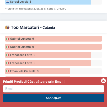
Sergej Levak 8
* Statistici din sezonul 2025/26 al Serie C Group C
Top Marcatori
-
Catania
Gabriel Lunetta 9
Gabriel Lunetta 9
Francesco Forte 8
Francesco Forte 8
Emanuele Cicerelli 6
Emanuele Cicerelli 6
Primiți Predicții Câștigătoare prin Email!
* Statistici din sezonul 2025/26 al Serie C Group C
ABONAȚI-VĂ LA PREMIUM. PROFITAȚI ACUM.
Cine va primi cartonașe galbene și roșii?