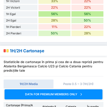
33%
22%
1H Victorii
22%
22%
2H Victorii
56%
56%
1H Egal
28%
50%
2H Egal
11%
22%
1H Pierderi
50%
28%
2H Pierderi
1H/2H Cartonașe
Statisticile de cartonașe în prima și cea de-a doua repriză pentru
Atalanta Bergamasca Calcio U23 și Calcio Catania pentru
predicțiile tale
1H/2H Media
Peste 0.5 ~ 3 (1H/2H)
DATA FOR PREMIUM MEMBERS ONLY
Cartonașe (Prima/A
Atalanta II
Catania
În medie