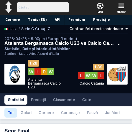
LIGI
MENIU
Cornere
Tenis (EN)
API
Premium
Predicție
/
Serie C Group C
Confruntări directe anterioare
Italia
2026-04-26 - 5:00pm (Europe/London)
Atalanta Bergamasca Calcio U23 vs Calcio Catania
Statistici, Date și Istoricul Întâlnirilor
Stadion -
Stadio Atleti Azzurri d'Italia
1.28
1.39
W
L
D
W
L
W
W
L
Atalanta
Bergamasca Calcio
Calcio Catania
U23
Statistici
Predicții
Clasamente
Cote
Tot
Goluri
Cornere
Cartonașe
Pauză
Jucători
Scor Final