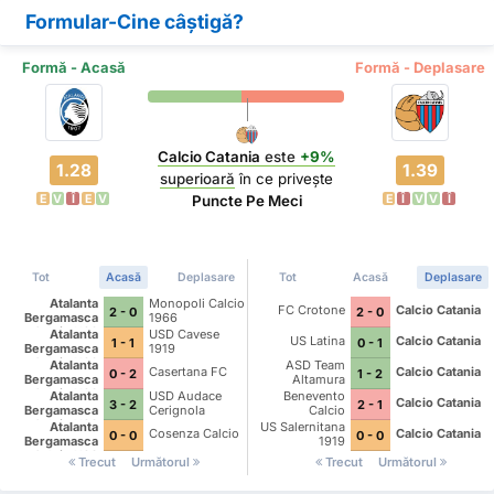
Formular-Cine câștigă?
Formă - Acasă
Formă - Deplasare
Calcio Catania
este
+9%
1.28
1.39
superioară
în ce privește
E
V
Î
E
V
E
Î
V
V
Î
Puncte Pe Meci
Tot
Acasă
Deplasare
Tot
Acasă
Deplasare
Atalanta
Monopoli Calcio
FC Crotone
Calcio Catania
2 - 0
2 - 0
Bergamasca
1966
Calcio U23
Atalanta
USD Cavese
US Latina
Calcio Catania
1 - 1
0 - 1
Bergamasca
1919
Calcio U23
Atalanta
ASD Team
Casertana FC
Calcio Catania
0 - 2
1 - 2
Bergamasca
Altamura
Calcio U23
Atalanta
USD Audace
Benevento
Calcio Catania
3 - 2
2 - 1
Bergamasca
Cerignola
Calcio
Calcio U23
Atalanta
US Salernitana
Cosenza Calcio
Calcio Catania
0 - 0
0 - 0
Bergamasca
1919
Calcio U23
Trecut
Următorul
Trecut
Următorul