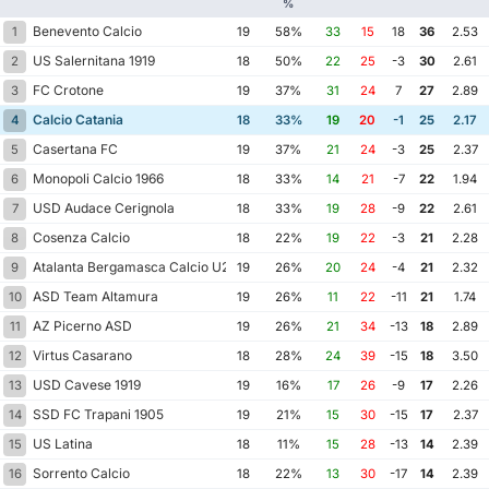
%
Benevento Calcio
1
19
58%
33
15
18
36
2.53
US Salernitana 1919
2
18
50%
22
25
-3
30
2.61
FC Crotone
3
19
37%
31
24
7
27
2.89
Calcio Catania
4
18
33%
19
20
-1
25
2.17
Casertana FC
5
19
37%
21
24
-3
25
2.37
Monopoli Calcio 1966
6
18
33%
14
21
-7
22
1.94
USD Audace Cerignola
7
18
33%
19
28
-9
22
2.61
Cosenza Calcio
8
18
22%
19
22
-3
21
2.28
Atalanta Bergamasca Calcio U23
9
19
26%
20
24
-4
21
2.32
ASD Team Altamura
10
19
26%
11
22
-11
21
1.74
AZ Picerno ASD
11
19
26%
21
34
-13
18
2.89
Virtus Casarano
12
18
28%
24
39
-15
18
3.50
USD Cavese 1919
13
19
16%
17
26
-9
17
2.26
SSD FC Trapani 1905
14
19
21%
15
30
-15
17
2.37
US Latina
15
18
11%
15
28
-13
14
2.39
Sorrento Calcio
16
18
22%
13
30
-17
14
2.39