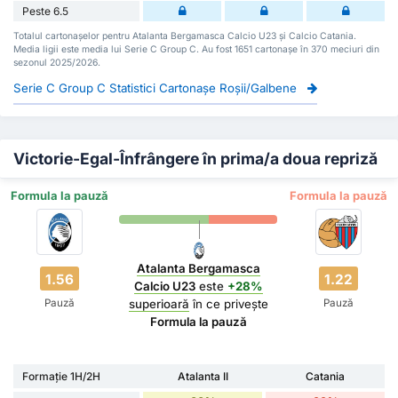
Peste 6.5
Totalul cartonașelor pentru Atalanta Bergamasca Calcio U23 și Calcio Catania.
Media ligii este media lui Serie C Group C. Au fost 1651 cartonașe în 370 meciuri din
sezonul 2025/2026.
Serie C Group C Statistici Cartonașe Roșii/Galbene
Victorie-Egal-Înfrângere în prima/a doua repriză
Formula la pauză
Formula la pauză
Atalanta Bergamasca
1.56
1.22
Calcio U23
este
+28%
Pauză
Pauză
superioară
în ce privește
Formula la pauză
Formație 1H/2H
Atalanta II
Catania