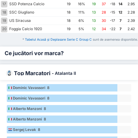
SSD Potenza Calcio
17
19
16%
19
37
-18
14
2.95
SSC Giugliano
18
18
11%
13
28
-15
12
2.28
US Siracusa
19
18
6%
13
30
-17
7
2.39
Foggia Calcio 1920
20
19
5%
12
34
-22
7
2.42
*
Tabelul Acasă și Deplasare Serie C Group C
sunt de asemenea disponibile.
Ce jucători vor marca?
Top Marcatori
-
Atalanta II
Dominic Vavassori 8
Dominic Vavassori 8
Alberto Manzoni 8
Alberto Manzoni 8
Sergej Levak 8