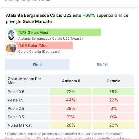
Atalanta Bergamasca Calcio U23
este
+68%
superioară
în ce
privește
Goluri Marcate
1.78 Goluri/Meci
Atalanta Bergamasca Calcio U23 (Acasă)
1.06 Goluri/Meci
Calcio Catania (Deplasare)
Final
1H/2H
Goluri Marcate Per
Atalanta II
Catania
Meci
72%
78%
Peste 0.5
44%
22%
Peste 1.5
28%
6%
Peste 2.5
11%
0%
Peste 3.5
28%
22%
Nu au Marcat
* Statisticile se bazează pe recordul de marcări de acasă ale echipei Atalanta
Bergamasca Calcio U23 și datele echipei Calcio Catania în meciurile în deplasare.