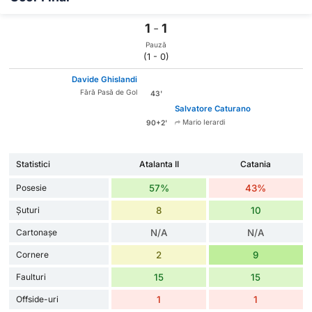
1
-
1
Pauză
(1 - 0)
Davide Ghislandi
Fără Pasă de Gol
43'
Salvatore Caturano
Mario Ierardi
90+2'
Statistici
Atalanta II
Catania
Posesie
57%
43%
Șuturi
8
10
Cartonașe
N/A
N/A
Cornere
2
9
Faulturi
15
15
Offside-uri
1
1