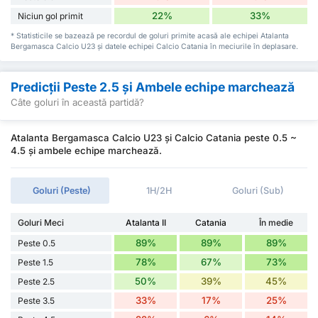
22%
33%
Niciun gol primit
* Statisticile se bazează pe recordul de goluri primite acasă ale echipei Atalanta
Bergamasca Calcio U23 și datele echipei Calcio Catania în meciurile în deplasare.
Predicții Peste 2.5 și Ambele echipe marchează
Câte goluri în această partidă?
Atalanta Bergamasca Calcio U23 și Calcio Catania peste 0.5 ~
4.5 și ambele echipe marchează.
Goluri (Peste)
1H/2H
Goluri (Sub)
Goluri Meci
Atalanta II
Catania
În medie
89%
89%
89%
Peste 0.5
78%
67%
73%
Peste 1.5
50%
39%
45%
Peste 2.5
33%
17%
25%
Peste 3.5