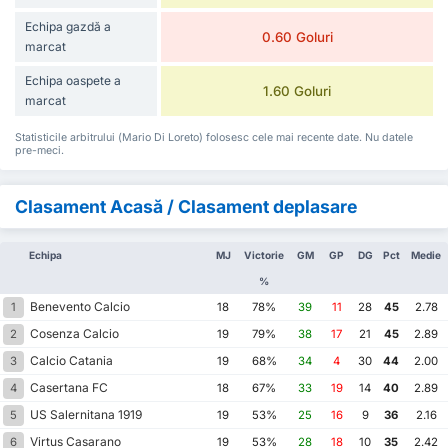
Echipa gazdă a
0.60 Goluri
marcat
Echipa oaspete a
1.60 Goluri
marcat
Statisticile arbitrului (Mario Di Loreto) folosesc cele mai recente date. Nu datele
pre-meci.
Clasament Acasă / Clasament deplasare
Echipa
MJ
Victorie
GM
GP
DG
Pct
Medie
%
Benevento Calcio
1
18
78%
39
11
28
45
2.78
Cosenza Calcio
2
19
79%
38
17
21
45
2.89
Calcio Catania
3
19
68%
34
4
30
44
2.00
Casertana FC
4
18
67%
33
19
14
40
2.89
US Salernitana 1919
5
19
53%
25
16
9
36
2.16
Virtus Casarano
6
19
53%
28
18
10
35
2.42