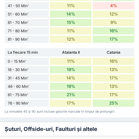
11%
4%
41 - 50 Min'
14%
12%
51 - 60 Min'
15%
9%
61 - 70 Min'
11%
16%
71 - 80 Min'
12%
17%
81 - 90 Min'
La fiecare 15 min
Atalanta II
Catania
11%
16%
0 - 15 Min'
19%
13%
16 - 30 Min'
14%
17%
31 - 45 Min'
19%
13%
46 - 60 Min'
21%
17%
61 - 75 Min'
17%
25%
76 - 90 Min'
La minutele 45 și 90 sunt incluse golurile marcate în timpul de prelungiri.
Șuturi, Offside-uri, Faulturi și altele