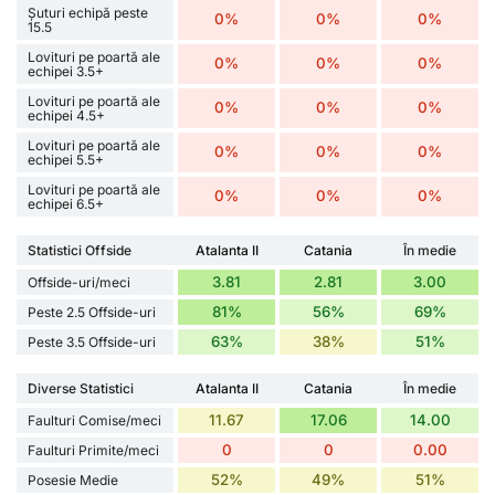
Șuturi echipă peste
0%
0%
0%
15.5
Lovituri pe poartă ale
0%
0%
0%
echipei 3.5+
Lovituri pe poartă ale
0%
0%
0%
echipei 4.5+
Lovituri pe poartă ale
0%
0%
0%
echipei 5.5+
Lovituri pe poartă ale
0%
0%
0%
echipei 6.5+
Statistici Offside
Atalanta II
Catania
În medie
3.81
2.81
3.00
Offside-uri/meci
81%
56%
69%
Peste 2.5 Offside-uri
63%
38%
51%
Peste 3.5 Offside-uri
Diverse Statistici
Atalanta II
Catania
În medie
11.67
17.06
14.00
Faulturi Comise/meci
0
0
0.00
Faulturi Primite/meci
52%
49%
51%
Posesie Medie