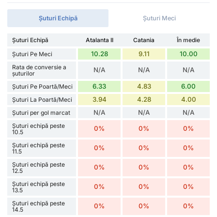
Șuturi Echipă
Șuturi Meci
Șuturi Echipă
Atalanta II
Catania
În medie
10.28
9.11
10.00
Șuturi Pe Meci
Rata de conversie a
N/A
N/A
N/A
șuturilor
6.33
4.83
6.00
Șuturi Pe Poartă/Meci
3.94
4.28
4.00
Șuturi La Poartă/Meci
N/A
N/A
N/A
Șuturi per gol marcat
Șuturi echipă peste
0%
0%
0%
10.5
Șuturi echipă peste
0%
0%
0%
11.5
Șuturi echipă peste
0%
0%
0%
12.5
Șuturi echipă peste
0%
0%
0%
13.5
Șuturi echipă peste
0%
0%
0%
14.5