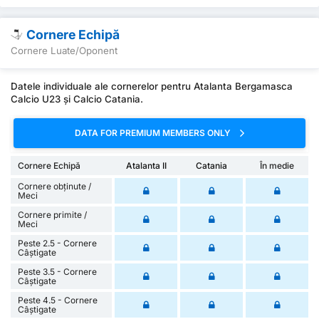
Cornere Echipă
Cornere Luate/Oponent
Datele individuale ale cornerelor pentru Atalanta Bergamasca
Calcio U23 și Calcio Catania.
DATA FOR PREMIUM MEMBERS ONLY
Cornere Echipă
Atalanta II
Catania
În medie
Cornere obținute /
Meci
Cornere primite /
Meci
Peste 2.5 - Cornere
Câștigate
Peste 3.5 - Cornere
Câștigate
Peste 4.5 - Cornere
Câștigate