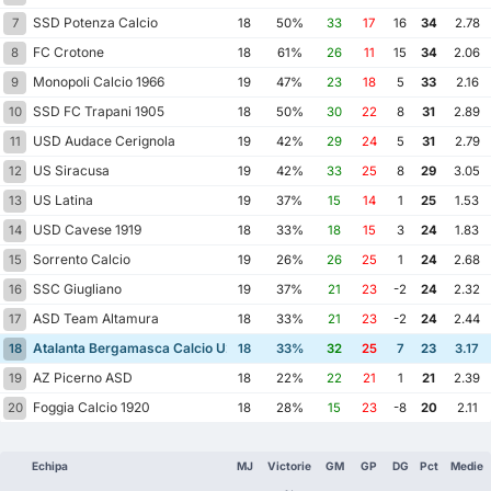
SSD Potenza Calcio
7
18
50%
33
17
16
34
2.78
FC Crotone
8
18
61%
26
11
15
34
2.06
Monopoli Calcio 1966
9
19
47%
23
18
5
33
2.16
SSD FC Trapani 1905
10
18
50%
30
22
8
31
2.89
USD Audace Cerignola
11
19
42%
29
24
5
31
2.79
US Siracusa
12
19
42%
33
25
8
29
3.05
US Latina
13
19
37%
15
14
1
25
1.53
USD Cavese 1919
14
18
33%
18
15
3
24
1.83
Sorrento Calcio
15
19
26%
26
25
1
24
2.68
SSC Giugliano
16
19
37%
21
23
-2
24
2.32
ASD Team Altamura
17
18
33%
21
23
-2
24
2.44
Atalanta Bergamasca Calcio U23
18
18
33%
32
25
7
23
3.17
AZ Picerno ASD
19
18
22%
22
21
1
21
2.39
Foggia Calcio 1920
20
18
28%
15
23
-8
20
2.11
Echipa
MJ
Victorie
GM
GP
DG
Pct
Medie