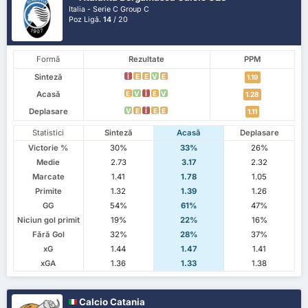
Italia - Serie C Group C
Poz Ligă.
14
/ 20
Formă
Rezultate
PPM
Sinteză
Î
E
E
V
E
1.19
Acasă
E
V
Î
E
V
1.28
Deplasare
V
E
Î
E
E
1.11
Statistici
Sinteză
Acasă
Deplasare
Victorie %
30%
33%
26%
Medie
2.73
3.17
2.32
Marcate
1.41
1.78
1.05
Primite
1.32
1.39
1.26
GG
54%
61%
47%
Niciun gol primit
19%
22%
16%
Fără Gol
32%
28%
37%
xG
1.44
1.47
1.41
xGA
1.36
1.33
1.38
Calcio Catania