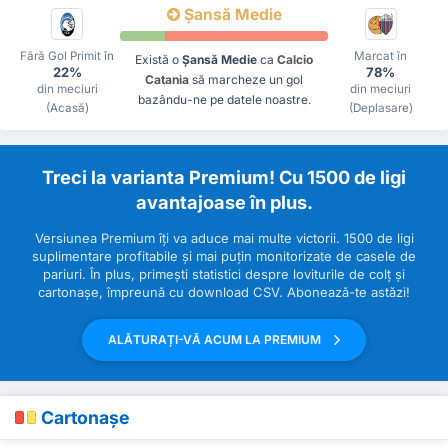
Șansă Medie
Fără Gol Primit în
Marcat în
Există o
Șansă Medie
ca
Calcio
22%
78%
Catania
să marcheze un gol
din meciuri
din meciuri
bazându-ne pe datele noastre.
(Acasă)
(Deplasare)
Treci la varianta Premium! Cu 1500 de ligi
avantajoase în plus.
Versiunea Premium îți va aduce mai multe victorii. 1500 de ligi
suplimentare profitabile și mai puțin monitorizate de casele de
pariuri. În plus, primești statistici despre loviturile de colț și
cartonașe, împreună cu download CSV. Abonează-te astăzi!
ALĂTURAȚI-VĂ ACUM LA PREMIUM
Cartonașe