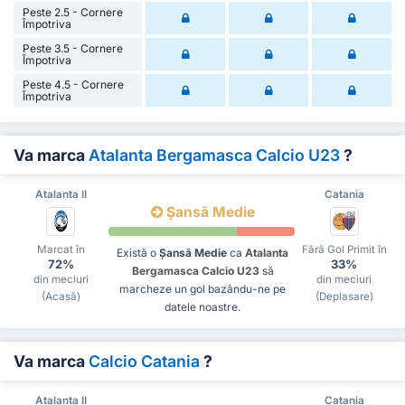
Peste 2.5 - Cornere
Împotriva
Peste 3.5 - Cornere
Împotriva
Peste 4.5 - Cornere
Împotriva
Va marca
Atalanta Bergamasca Calcio U23
?
Atalanta II
Catania
Șansă Medie
Marcat în
Fără Gol Primit în
Există o
Șansă Medie
ca
Atalanta
72%
33%
Bergamasca Calcio U23
să
din meciuri
din meciuri
marcheze un gol bazându-ne pe
(Acasă)
(Deplasare)
datele noastre.
Va marca
Calcio Catania
?
Atalanta II
Catania