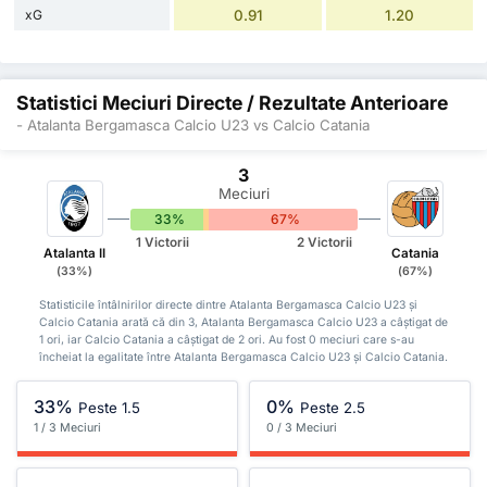
xG
0.91
1.20
Statistici Meciuri Directe / Rezultate Anterioare
- Atalanta Bergamasca Calcio U23 vs Calcio Catania
3
Meciuri
33%
0%
67%
1 Victorii
2 Victorii
Atalanta II
Catania
(33%)
(67%)
Statisticile întâlnirilor directe dintre Atalanta Bergamasca Calcio U23 și
Calcio Catania arată că din 3, Atalanta Bergamasca Calcio U23 a câștigat de
1 ori, iar Calcio Catania a câștigat de 2 ori. Au fost 0 meciuri care s-au
încheiat la egalitate între Atalanta Bergamasca Calcio U23 și Calcio Catania.
33%
0%
Peste 1.5
Peste 2.5
1 / 3 Meciuri
0 / 3 Meciuri