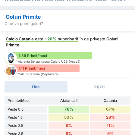
Goluri Primite
Cine va primi goluri?
Calcio Catania
este
+20%
superioară
în ce privește
Goluri
Primite
1.39 Primit/meci
Atalanta Bergamasca Calcio U23 (Acasă)
1.11 Primit/meci
Calcio Catania (Deplasare)
Final
1H/2H
Primite/Meci
Atalanta II
Catania
78%
67%
Peste 0.5
50%
28%
Peste 1.5
6%
11%
Peste 2.5
6%
6%
Peste 3.5