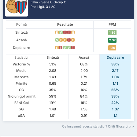
Italia - Serie C Group C
Poz Ligă.
3
/ 20
Formă
Rezultate
PPM
Sinteză
E
V
Î
Î
E
1.86
Acasă
V
E
E
Î
E
2.32
Deplasare
E
Î
V
V
Î
1.39
Statistici
Sinteză
Acasă
Deplasare
Victorie %
51%
68%
33%
Medie
2.08
2.00
2.17
Marcate
1.43
1.79
1.06
Primite
0.65
0.21
1.11
GG
35%
16%
56%
Niciun gol primit
59%
84%
33%
Fără Gol
19%
16%
22%
xG
1.48
1.58
1.37
xGA
1.01
0.91
1.1
Ce înseamnă aceste statistici? Citiți Glosarul