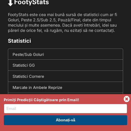
FootyStats este cea mai bună sursă de statistici cum ar fi
Goluri, Peste 2.5/Sub 2.5, Pauză/Final, date din timpul
meciului și multe asemenea. Dacă aveti întrebări, idei sau
păreri de orice fel, vă rugăm, nu ezitați să ne contactați.
Statistici
Peste/Sub Goluri
Statistici GG
Statistici Cornere
Marcate in Ambele Reprize
Statistici Scoruri Corecte
Primiți Predicții Câștigătoare prin Email!
Instrumente
ABONAȚI-VĂ LA PREMIUM. PROFITAȚI ACUM.
Conversie Cote - Zecimal, Fracționar, Conversii Cote