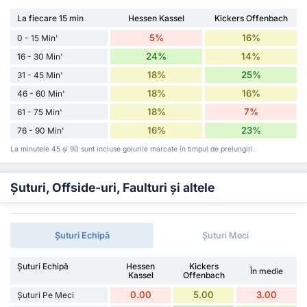
La fiecare 15 min
Hessen Kassel
Kickers Offenbach
5%
16%
0 - 15 Min'
24%
14%
16 - 30 Min'
18%
25%
31 - 45 Min'
18%
16%
46 - 60 Min'
18%
7%
61 - 75 Min'
16%
23%
76 - 90 Min'
La minutele 45 și 90 sunt incluse golurile marcate în timpul de prelungiri.
Șuturi, Offside-uri, Faulturi și altele
Șuturi Echipă
Șuturi Meci
Șuturi Echipă
Hessen
Kickers
În medie
Kassel
Offenbach
0.00
5.00
3.00
Șuturi Pe Meci