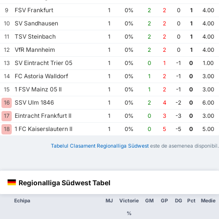
FSV Frankfurt
9
1
0%
2
2
0
1
4.00
SV Sandhausen
10
1
0%
2
2
0
1
4.00
TSV Steinbach
11
1
0%
2
2
0
1
4.00
VfR Mannheim
12
1
0%
2
2
0
1
4.00
SV Eintracht Trier 05
13
1
0%
0
1
-1
0
1.00
FC Astoria Walldorf
14
1
0%
1
2
-1
0
3.00
1 FSV Mainz 05 II
15
1
0%
1
2
-1
0
3.00
SSV Ulm 1846
16
1
0%
2
4
-2
0
6.00
Eintracht Frankfurt II
17
1
0%
0
3
-3
0
3.00
1 FC Kaiserslautern II
18
1
0%
0
5
-5
0
5.00
Tabelul Clasament Regionalliga Südwest
este de asemenea disponibil.
Regionalliga Südwest Tabel
Echipa
MJ
Victorie
GM
GP
DG
Pct
Medie
%