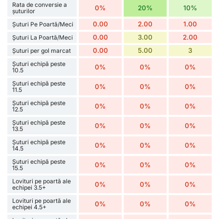
Rata de conversie a
0%
20%
10%
șuturilor
0.00
2.00
1.00
Șuturi Pe Poartă/Meci
0.00
3.00
2.00
Șuturi La Poartă/Meci
0.00
5.00
3
Șuturi per gol marcat
Șuturi echipă peste
0%
0%
0%
10.5
Șuturi echipă peste
0%
0%
0%
11.5
Șuturi echipă peste
0%
0%
0%
12.5
Șuturi echipă peste
0%
0%
0%
13.5
Șuturi echipă peste
0%
0%
0%
14.5
Șuturi echipă peste
0%
0%
0%
15.5
Lovituri pe poartă ale
0%
0%
0%
echipei 3.5+
Lovituri pe poartă ale
0%
0%
0%
echipei 4.5+