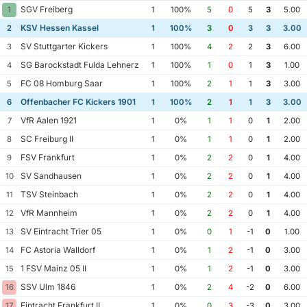
SGV Freiberg
1
1
100%
5
0
5
3
5.00
KSV Hessen Kassel
2
1
100%
3
0
3
3
3.00
SV Stuttgarter Kickers
3
1
100%
4
2
2
3
6.00
SG Barockstadt Fulda Lehnerz
4
1
100%
1
0
1
3
1.00
FC 08 Homburg Saar
5
1
100%
2
1
1
3
3.00
Offenbacher FC Kickers 1901
6
1
100%
2
1
1
3
3.00
VfR Aalen 1921
7
1
0%
1
1
0
1
2.00
SC Freiburg II
8
1
0%
1
1
0
1
2.00
FSV Frankfurt
9
1
0%
2
2
0
1
4.00
SV Sandhausen
10
1
0%
2
2
0
1
4.00
TSV Steinbach
11
1
0%
2
2
0
1
4.00
VfR Mannheim
12
1
0%
2
2
0
1
4.00
SV Eintracht Trier 05
13
1
0%
0
1
-1
0
1.00
FC Astoria Walldorf
14
1
0%
1
2
-1
0
3.00
1 FSV Mainz 05 II
15
1
0%
1
2
-1
0
3.00
SSV Ulm 1846
16
1
0%
2
4
-2
0
6.00
Eintracht Frankfurt II
17
1
0%
0
3
-3
0
3.00