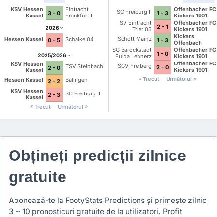
KSV Hessen
Eintracht
Offenbacher FC
SC Freiburg II
3 - 0
1 - 3
Kassel
Frankfurt II
Kickers 1901
SV Eintracht
Offenbacher FC
2 - 1
2026
Trier 05
Kickers 1901
Kickers
Schott Mainz
Hessen Kassel
Schalke 04
1 - 3
0 - 5
Offenbach
SG Barockstadt
Offenbacher FC
1 - 0
2025/2026
Fulda Lehnerz
Kickers 1901
Offenbacher FC
KSV Hessen
SGV Freiberg
TSV Steinbach
2 - 0
2 - 0
Kickers 1901
Kassel
Trecut
Următorul
Hessen Kassel
Balingen
2 - 2
KSV Hessen
SC Freiburg II
2 - 3
Kassel
Trecut
Următorul
Obțineți predicții zilnice
gratuite
Abonează-te la FootyStats Predictions și primește zilnic
3 ~ 10 pronosticuri gratuite de la utilizatori. Profit