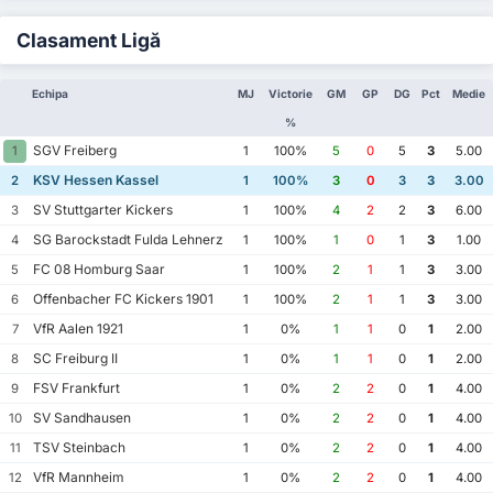
Clasament Ligă
Echipa
MJ
Victorie
GM
GP
DG
Pct
Medie
%
SGV Freiberg
1
1
100%
5
0
5
3
5.00
KSV Hessen Kassel
2
1
100%
3
0
3
3
3.00
SV Stuttgarter Kickers
3
1
100%
4
2
2
3
6.00
SG Barockstadt Fulda Lehnerz
4
1
100%
1
0
1
3
1.00
FC 08 Homburg Saar
5
1
100%
2
1
1
3
3.00
Offenbacher FC Kickers 1901
6
1
100%
2
1
1
3
3.00
VfR Aalen 1921
7
1
0%
1
1
0
1
2.00
SC Freiburg II
8
1
0%
1
1
0
1
2.00
FSV Frankfurt
9
1
0%
2
2
0
1
4.00
SV Sandhausen
10
1
0%
2
2
0
1
4.00
TSV Steinbach
11
1
0%
2
2
0
1
4.00
VfR Mannheim
12
1
0%
2
2
0
1
4.00