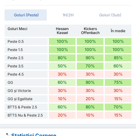
Goluri (Peste)
1H/2H
Goluri (Sub)
Goluri Meci
Hessen
Kickers
În medie
Kassel
Offenbach
100%
100%
100%
Peste 0.5
100%
100%
100%
Peste 1.5
80%
90%
85%
Peste 2.5
50%
70%
60%
Peste 3.5
30%
30%
30%
Peste 4.5
60%
90%
75%
GG
30%
30%
30%
GG și Victorie
10%
20%
15%
GG și Egalitate
60%
80%
70%
BTTS & Peste 2.5
20%
10%
15%
BTTS Nu & Peste 2.5
Statistici Cornere