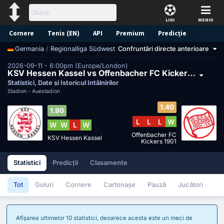
LIGI
MENIU
Cornere
Tenis (EN)
API
Premium
Predicție
/
Regionalliga Südwest
Confruntări directe anterioare
Germania
2026-09-11 - 6:00pm (Europe/London)
KSV Hessen Kassel vs Offenbacher FC Kickers 1901
Statistici, Date și Istoricul Întâlnirilor
Stadion -
Auestadion
1.40
1.90
L
L
L
W
W
W
L
W
Offenbacher FC
KSV Hessen Kassel
Kickers 1901
Statistici
Predicții
Clasamente
Tot
Goluri
Cornere
Cartonașe
Pauză
Jucători
Afișarea ultimelor 10 statistici, deoarece acesta este un meci de