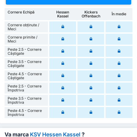
Cornere Echipă
Hessen
Kickers
În medie
Kassel
Offenbach
Cornere obținute /
Meci
Cornere primite /
Meci
Peste 2.5 - Cornere
Câștigate
Peste 3.5 - Cornere
Câștigate
Peste 4.5 - Cornere
Câștigate
Peste 2.5 - Cornere
Împotriva
Peste 3.5 - Cornere
Împotriva
Peste 4.5 - Cornere
Împotriva
Va marca
KSV Hessen Kassel
?