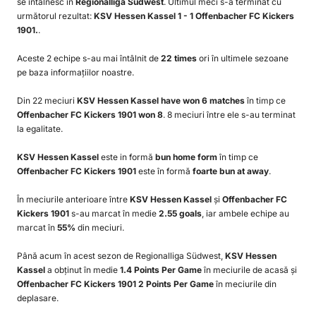
se întâlnesc în
Regionalliga Südwest
. Ultimul meci s-a terminat cu
următorul rezultat:
KSV Hessen Kassel 1 - 1 Offenbacher FC Kickers
1901.
.
Aceste 2 echipe s-au mai întâlnit de
22 times
ori în ultimele sezoane
pe baza informațiilor noastre.
Din 22 meciuri
KSV Hessen Kassel have won 6 matches
în timp ce
Offenbacher FC Kickers 1901 won 8
. 8 meciuri între ele s-au terminat
la egalitate.
KSV Hessen Kassel
este in formă
bun home form
în timp ce
Offenbacher FC Kickers 1901
este în formă
foarte bun at away
.
În meciurile anterioare între
KSV Hessen Kassel
și
Offenbacher FC
Kickers 1901
s-au marcat în medie
2.55 goals
, iar ambele echipe au
marcat în
55%
din meciuri.
Până acum în acest sezon de Regionalliga Südwest,
KSV Hessen
Kassel
a obținut în medie
1.4 Points Per Game
în meciurile de acasă și
Offenbacher FC Kickers 1901 2 Points Per Game
în meciurile din
deplasare.