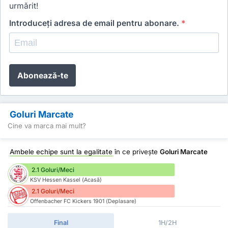
urmărit!
Introduceți adresa de email pentru abonare.
*
Abonează-te
Goluri Marcate
Cine va marca mai mult?
Ambele echipe sunt la egalitate
în ce privește
Goluri Marcate
2.1 Goluri/Meci
KSV Hessen Kassel (Acasă)
2.1 Goluri/Meci
Offenbacher FC Kickers 1901 (Deplasare)
Final
1H/2H