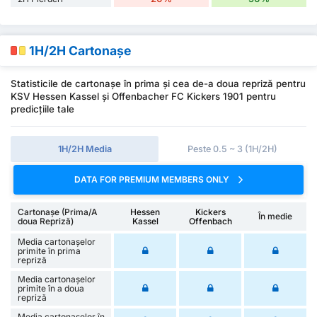
1H/2H Cartonașe
Statisticile de cartonașe în prima și cea de-a doua repriză pentru
KSV Hessen Kassel și Offenbacher FC Kickers 1901 pentru
predicțiile tale
1H/2H Media
Peste 0.5 ~ 3 (1H/2H)
DATA FOR PREMIUM MEMBERS ONLY
Cartonașe (Prima/A
Hessen
Kickers
În medie
doua Repriză)
Kassel
Offenbach
Media cartonașelor
primite în prima
repriză
Media cartonașelor
primite în a doua
repriză
Media cartonașelor în