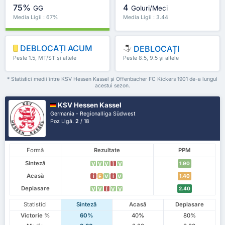
75%
4
GG
Goluri/Meci
Media Ligii : 67%
Media Ligii : 3.44
DEBLOCAȚI ACUM
DEBLOCAȚI
Peste 1.5, MT/ST și altele
Peste 8.5, 9.5 și altele
* Statistici medii între KSV Hessen Kassel și Offenbacher FC Kickers 1901 de-a lungul
acestui sezon.
KSV Hessen Kassel
Germania - Regionalliga Südwest
Poz Ligă.
2
/ 18
Formă
Rezultate
PPM
Sinteză
1.90
V
V
V
Î
V
Acasă
1.40
Î
E
V
Î
V
Deplasare
2.40
V
V
Î
V
V
Statistici
Sinteză
Acasă
Deplasare
Victorie %
60%
40%
80%