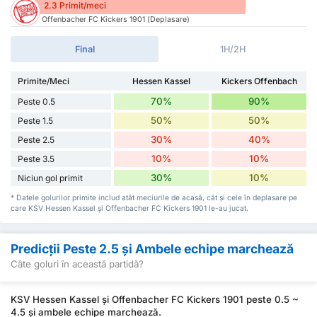
2.3 Primit/meci
Offenbacher FC Kickers 1901 (Deplasare)
Final
1H/2H
Primite/Meci
Hessen Kassel
Kickers Offenbach
70%
90%
Peste 0.5
50%
50%
Peste 1.5
30%
40%
Peste 2.5
10%
10%
Peste 3.5
30%
10%
Niciun gol primit
* Datele golurilor primite includ atât meciurile de acasă, cât și cele în deplasare pe
care KSV Hessen Kassel și Offenbacher FC Kickers 1901 le-au jucat.
Predicții Peste 2.5 și Ambele echipe marchează
Câte goluri în această partidă?
KSV Hessen Kassel și Offenbacher FC Kickers 1901 peste 0.5 ~
4.5 și ambele echipe marchează.