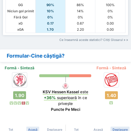
GG
90%
86%
100%
Niciun gol primit
10%
14%
0%
Fără Gol
0%
0%
0%
xG
0.17
0.67
0.00
xGA
1.70
2.20
0.00
Ce înseamnă aceste statistici? Citiți Glosarul
Formular-Cine câștigă?
Formă - Sinteză
Formă - Sinteză
KSV Hessen Kassel
este
1.90
1.40
+36%
superioară
în ce
V
privește
V
V
V
Î
V
Puncte Pe Meci
Tot
Acasă
Deplasare
Tot
Acasă
Deplasare