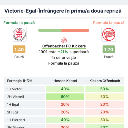
Victorie-Egal-Înfrângere în prima/a doua repriză
Formula la pauză
Formula la pauză
Offenbacher FC Kickers
1.40
1.70
1901
este
+21%
superioară
Pauză
Pauză
în ce privește
Formula la pauză
Formație 1H/2H
Hessen Kassel
Kickers Offenbach
40%
50%
1H Victorii
60%
30%
2H Victorii
20%
20%
1H Egal
20%
20%
2H Egal
40%
30%
1H Pierderi
20%
50%
2H Pierderi