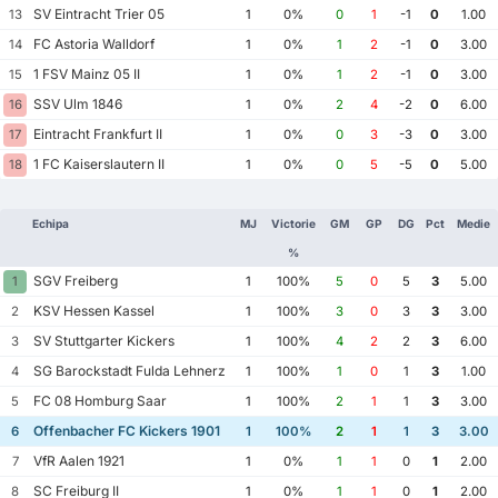
SV Eintracht Trier 05
13
1
0%
0
1
-1
0
1.00
FC Astoria Walldorf
14
1
0%
1
2
-1
0
3.00
1 FSV Mainz 05 II
15
1
0%
1
2
-1
0
3.00
SSV Ulm 1846
16
1
0%
2
4
-2
0
6.00
Eintracht Frankfurt II
17
1
0%
0
3
-3
0
3.00
1 FC Kaiserslautern II
18
1
0%
0
5
-5
0
5.00
Echipa
MJ
Victorie
GM
GP
DG
Pct
Medie
%
SGV Freiberg
1
1
100%
5
0
5
3
5.00
KSV Hessen Kassel
2
1
100%
3
0
3
3
3.00
SV Stuttgarter Kickers
3
1
100%
4
2
2
3
6.00
SG Barockstadt Fulda Lehnerz
4
1
100%
1
0
1
3
1.00
FC 08 Homburg Saar
5
1
100%
2
1
1
3
3.00
Offenbacher FC Kickers 1901
6
1
100%
2
1
1
3
3.00
VfR Aalen 1921
7
1
0%
1
1
0
1
2.00
SC Freiburg II
8
1
0%
1
1
0
1
2.00