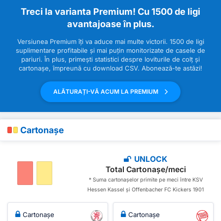
Treci la varianta Premium! Cu 1500 de ligi
avantajoase în plus.
Versiunea Premium îți va aduce mai multe victorii. 1500 de ligi
suplimentare profitabile și mai puțin monitorizate de casele de
pariuri. În plus, primești statistici despre loviturile de colț și
cartonașe, împreună cu download CSV. Abonează-te astăzi!
ALĂTURAȚI-VĂ ACUM LA PREMIUM
Cartonașe
UNLOCK
Total Cartonașe/meci
* Suma cartonașelor primite pe meci între KSV
Hessen Kassel și Offenbacher FC Kickers 1901
Cartonașe
Cartonașe