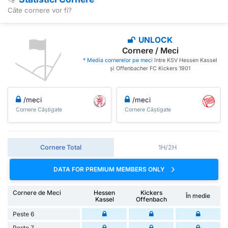
Câte cornere vor fi?
UNLOCK
Cornere / Meci
* Media cornerelor pe meci
între KSV Hessen Kassel
și Offenbacher FC Kickers 1901
/meci
/meci
Cornere Câștigate
Cornere Câștigate
Cornere Total
1H/2H
DATA FOR PREMIUM MEMBERS ONLY
Cornere de Meci
Hessen
Kickers
În medie
Kassel
Offenbach
Peste 6
Peste 7