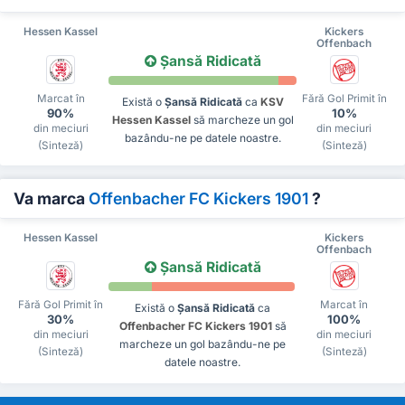
Hessen Kassel
Kickers
Offenbach
Șansă Ridicată
Marcat în
Fără Gol Primit în
Există o
Șansă Ridicată
ca
KSV
90%
10%
Hessen Kassel
să marcheze un gol
din meciuri
din meciuri
bazându-ne pe datele noastre.
(Sinteză)
(Sinteză)
Va marca
Offenbacher FC Kickers 1901
?
Hessen Kassel
Kickers
Offenbach
Șansă Ridicată
Fără Gol Primit în
Marcat în
Există o
Șansă Ridicată
ca
30%
100%
Offenbacher FC Kickers 1901
să
din meciuri
din meciuri
marcheze un gol bazându-ne pe
(Sinteză)
(Sinteză)
datele noastre.