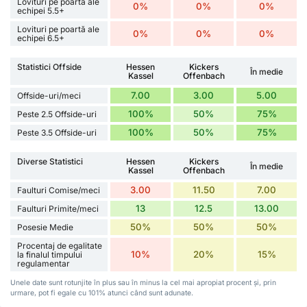
Lovituri pe poartă ale
0%
0%
0%
echipei 5.5+
Lovituri pe poartă ale
0%
0%
0%
echipei 6.5+
Statistici Offside
Hessen
Kickers
În medie
Kassel
Offenbach
7.00
3.00
5.00
Offside-uri/meci
100%
50%
75%
Peste 2.5 Offside-uri
100%
50%
75%
Peste 3.5 Offside-uri
Diverse Statistici
Hessen
Kickers
În medie
Kassel
Offenbach
3.00
11.50
7.00
Faulturi Comise/meci
13
12.5
13.00
Faulturi Primite/meci
50%
50%
50%
Posesie Medie
Procentaj de egalitate
10%
20%
15%
la finalul timpului
regulamentar
Unele date sunt rotunjite în plus sau în minus la cel mai apropiat procent și, prin
urmare, pot fi egale cu 101% atunci când sunt adunate.