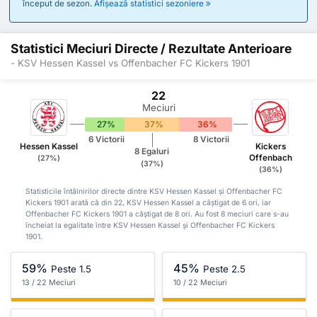
început de sezon.
Afișează statistici sezoniere
Statistici Meciuri Directe / Rezultate Anterioare
- KSV Hessen Kassel vs Offenbacher FC Kickers 1901
22
Meciuri
27%
37%
36%
6 Victorii
8 Victorii
Hessen Kassel
Kickers
8 Egaluri
Offenbach
(27%)
(37%)
(36%)
Statisticile întâlnirilor directe dintre KSV Hessen Kassel și Offenbacher FC
Kickers 1901 arată că din 22, KSV Hessen Kassel a câștigat de 6 ori, iar
Offenbacher FC Kickers 1901 a câștigat de 8 ori. Au fost 8 meciuri care s-au
încheiat la egalitate între KSV Hessen Kassel și Offenbacher FC Kickers
1901.
59%
45%
Peste 1.5
Peste 2.5
13 / 22 Meciuri
10 / 22 Meciuri