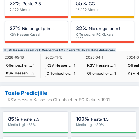
32%
55%
Peste 3.5
GG
7 / 22 Meciuri
12 / 22 Meciuri
27%
32%
Niciun gol primit
Niciun gol primit
KSV Hessen Kassel
Offenbacher FC Kickers
1901
KSV Hessen Kassel vs Offenbacher FC Kickers 1901 Rezultate Anterioare
2025-11-15
2026-05-16
2025-04-1
2024-0
KSV Hessen Kassel
1
Offenbacher FC Kickers 1901
1
KSV Hessen Kassel
4
KSV Hessen Kassel
3
Offenbacher FC Kickers 1901
1
Offenbacher FC Kickers 1901
1
Toate Predicțiile
- KSV Hessen Kassel vs Offenbacher FC Kickers 1901
85%
100%
Peste 2.5
Peste 1.5
Media Ligii : 78%
Media Ligii : 89%