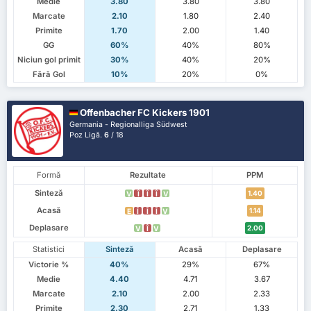
Medie
3.80
3.80
3.80
Marcate
2.10
1.80
2.40
Primite
1.70
2.00
1.40
GG
60%
40%
80%
Niciun gol primit
30%
40%
20%
Fără Gol
10%
20%
0%
Offenbacher FC Kickers 1901
Germania - Regionalliga Südwest
Poz Ligă.
6
/ 18
Formă
Rezultate
PPM
Sinteză
1.40
V
Î
Î
Î
V
Acasă
1.14
E
Î
Î
Î
V
Deplasare
2.00
V
Î
V
Statistici
Sinteză
Acasă
Deplasare
Victorie %
40%
29%
67%
Medie
4.40
4.71
3.67
Marcate
2.10
2.00
2.33
Primite
2.30
2.71
1.33