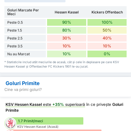
Goluri Marcate Per
Hessen Kassel
Kickers Offenbach
Meci
90%
100%
Peste 0.5
80%
50%
Peste 1.5
30%
40%
Peste 2.5
10%
10%
Peste 3.5
10%
0%
Nu au Marcat
* Statisticile includ atât meciurile de acasă, cât și cele în deplasare pe care KSV
Hessen Kassel și Offenbacher FC Kickers 1901 le-au jucat.
Goluri Primite
Cine va primi goluri?
KSV Hessen Kassel
este
+35%
superioară
în ce privește
Goluri
Primite
1.7 Primit/meci
KSV Hessen Kassel (Acasă)