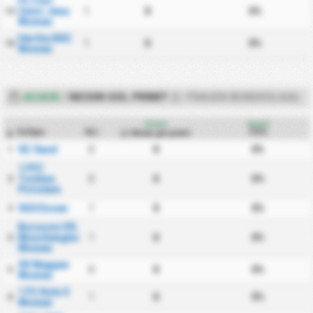
FC Carl
Zeiss Jena
1
0
0%
13
Women
Hertha BSC
1
0
0%
14
Women
ACASĂ
/
NICIUN GOL PRIMIT
(2. FRAUEN BUNDESLIGA)
Acasă
Acasă
Echipa
MJ
FG%
Niciun gol primit
#
SC Sand
0
0
0%
1
1 FFC
Turbine
0
0
0%
2
Potsdam
SGS Essen
1
0
0%
3
Borussia VfL
Monchengladbach
1
0
0%
4
Women
SV Meppen
0
0
0%
5
Women
1 FC Koln II
1
0
0%
6
Women