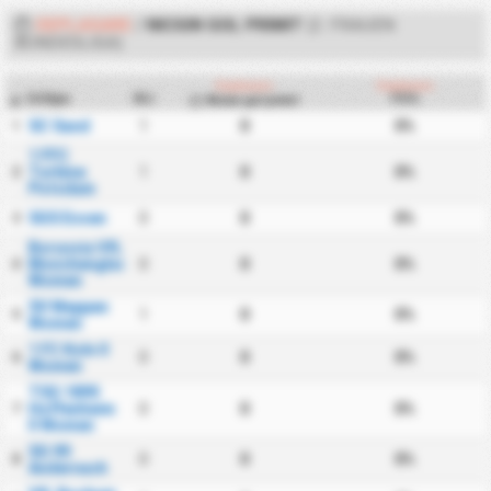
DEPLASARE
/
NICIUN GOL PRIMIT
(2. FRAUEN
BUNDESLIGA)
Deplasare
Deplasare
Echipa
MJ
FG%
Niciun gol primit
#
SC Sand
1
0
0%
1
1 FFC
Turbine
1
0
0%
2
Potsdam
SGS Essen
0
0
0%
3
Borussia VfL
Monchengladbach
0
0
0%
4
Women
SV Meppen
1
0
0%
5
Women
1 FC Koln II
0
0
0%
6
Women
TSG 1899
Hoffenheim
0
0
0%
7
II Women
SG 99
0
0
0%
8
Andernach