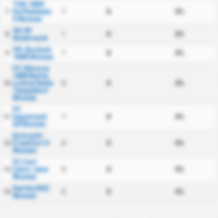
TSG 1899
Hoffenheim
1
0
0%
7
II Women
SG 99
1
0
0%
8
Andernach
VfL Bochum
1
0
0%
9
1848 Women
FC Viktoria
1889 Berlin
Lichterfelde
0
0
0%
10
Tempelhof
Women
FC
Ingolstadt
1
0
0%
11
04 Women
Eintracht
Frankfurt II
0
0
0%
12
Women
FC Carl
Zeiss Jena
0
0
0%
13
Women
Hertha BSC
0
0
0%
14
Women