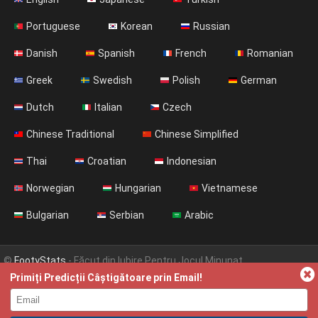
Portuguese
Korean
Russian
Danish
Spanish
French
Romanian
Greek
Swedish
Polish
German
Dutch
Italian
Czech
Chinese Traditional
Chinese Simplified
Thai
Croatian
Indonesian
Norwegian
Hungarian
Vietnamese
Bulgarian
Serbian
Arabic
©
FootyStats
- Făcut din Iubire Pentru Jocul Minunat
Primiți Predicții Câștigătoare prin Email!
Contactați-ne
Despre
Ajutor
Politica de Confidențialitate
Terms & Conditions (English)
News (English)