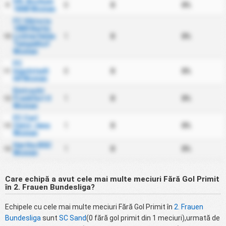
VfL Bochum
0
0
0%
9
1848 Women
FC Viktoria
1889 Berlin
Lichterfelde
1
0
0%
10
Tempelhof
Women
FC
Ingolstadt
0
0
0%
11
04 Women
Eintracht
Frankfurt II
1
0
0%
12
Women
FC Carl
Zeiss Jena
1
0
0%
13
Women
Hertha BSC
1
0
0%
14
Women
Care echipă a avut cele mai multe meciuri Fără Gol Primit
în 2. Frauen Bundesliga?
Echipele cu cele mai multe meciuri Fără Gol Primit în
2. Frauen
Bundesliga
sunt
SC Sand
(0 fără gol primit din 1 meciuri),urmată de