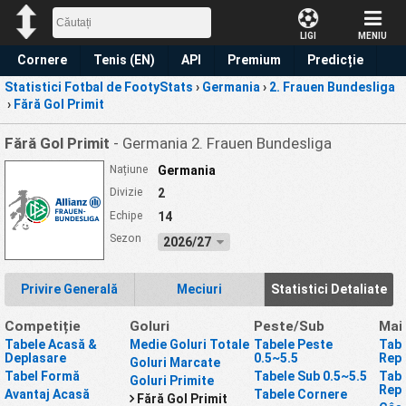
LIGI
MENIU
Cornere
Tenis (EN)
API
Premium
Predicție
Statistici Fotbal de FootyStats
›
Germania
›
2. Frauen Bundesliga
›
Fără Gol Primit
Fără Gol Primit
- Germania 2. Frauen Bundesliga
Națiune
Germania
Divizie
2
Echipe
14
Sezon
2026/27
Privire Generală
Meciuri
Statistici Detaliate
Competiție
Goluri
Peste/Sub
Mai
Tabele Acasă &
Medie Goluri Totale
Tabele Peste
Tabe
Deplasare
0.5~5.5
Repr
Goluri Marcate
Tabel Formă
Tabele Sub 0.5~5.5
Tabe
Goluri Primite
Repr
Avantaj Acasă
Tabele Cornere
Fără Gol Primit