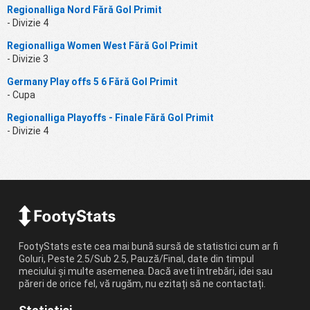
Regionalliga Nord Fără Gol Primit
- Divizie 4
Regionalliga Women West Fără Gol Primit
- Divizie 3
Germany Play offs 5 6 Fără Gol Primit
- Cupa
Regionalliga Playoffs - Finale Fără Gol Primit
- Divizie 4
FootyStats este cea mai bună sursă de statistici cum ar fi
Goluri, Peste 2.5/Sub 2.5, Pauză/Final, date din timpul
meciului și multe asemenea. Dacă aveti întrebări, idei sau
păreri de orice fel, vă rugăm, nu ezitați să ne contactați.