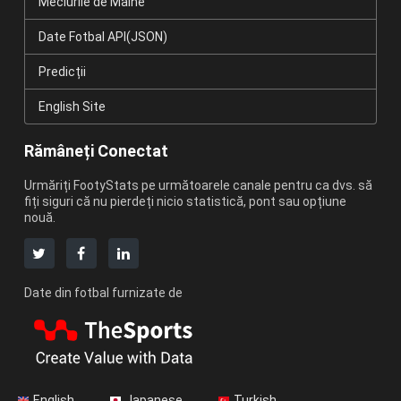
Meciurile de Mâine
Date Fotbal API(JSON)
Predicții
English Site
Rămâneți Conectat
Urmăriți FootyStats pe următoarele canale pentru ca dvs. să
fiți siguri că nu pierdeți nicio statistică, pont sau opțiune
nouă.
Date din fotbal furnizate de
English
Japanese
Turkish