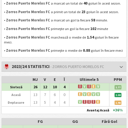
40
•
Zorros Puerto Morelos FC
a marcat un total de
goluri în acest sezon.
23
•
Zorros Puerto Morelos FC
a primit un total de
goluri în acest sezon.
58
•
Zorros Puerto Morelos FC
a marcat un gol la fiecare
minute.
102
•
Zorros Puerto Morelos FC
primește un gol la fiecare
minute
1.54
•
Zorros Puerto Morelos FC
marchează o medie de
goluri în fiecare
meci.
0.88
•
Zorros Puerto Morelos FC
primește o medie de
goluri în fiecare meci
2023/24 STATISTICI
- ZORROS PUERTO MORELOS FC
MJ
V
E
Î
Ultimele 5
PPM
26
12
10
4
Î
V
Î
E
V
Sinteză
1.77
13
7
6
0
E
V
E
V
V
Acasă
2.08
13
5
4
4
V
Î
Î
Î
E
Deplasare
1.46
+36%
Avantaj Acasă
FG
GG
Fără Gol