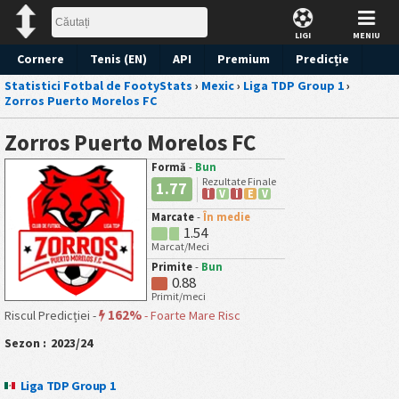
LIGI
MENIU
Cornere
Tenis (EN)
API
Premium
Predicție
Statistici Fotbal de FootyStats
›
Mexic
›
Liga TDP Group 1
›
Zorros Puerto Morelos FC
Zorros Puerto Morelos FC
Formă
-
Bun
Rezultate Finale
1.77
Î
V
Î
E
V
Marcate
-
În medie
1.54
Marcat/Meci
Primite
-
Bun
0.88
Primit/meci
162%
Riscul Predicției -
-
Foarte Mare Risc
Sezon :
2023/24
Liga TDP Group 1