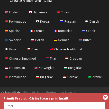
English
Japanese
Turkish
Portuguese
Korean
Russian
Danish
Spanish
French
Romanian
Greek
Swedish
Polish
German
Dutch
Italian
Czech
Chinese Traditional
Chinese Simplified
Thai
Croatian
Indonesian
Norwegian
Hungarian
Vietnamese
Bulgarian
Serbian
Arabic
©
FootyStats
- Făcut din Iubire Pentru Jocul Minunat
Primiți Predicții Câștigătoare prin Email!
Contactați-ne
Despre
Ajutor
Politica de Confidențialitate