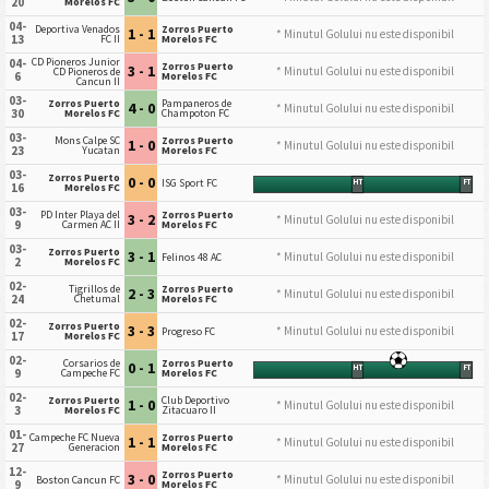
20
Morelos FC
04-
Deportiva Venados
Zorros Puerto
1 - 1
* Minutul Golului nu este disponibil
13
FC II
Morelos FC
CD Pioneros Junior
04-
Zorros Puerto
3 - 1
* Minutul Golului nu este disponibil
CD Pioneros de
6
Morelos FC
Cancun II
03-
Zorros Puerto
Pampaneros de
4 - 0
* Minutul Golului nu este disponibil
30
Morelos FC
Champoton FC
03-
Mons Calpe SC
Zorros Puerto
1 - 0
* Minutul Golului nu este disponibil
23
Yucatan
Morelos FC
03-
Zorros Puerto
0 - 0
ISG Sport FC
HT
FT
16
Morelos FC
03-
PD Inter Playa del
Zorros Puerto
3 - 2
* Minutul Golului nu este disponibil
9
Carmen AC II
Morelos FC
03-
Zorros Puerto
3 - 1
* Minutul Golului nu este disponibil
Felinos 48 AC
2
Morelos FC
02-
Tigrillos de
Zorros Puerto
2 - 3
* Minutul Golului nu este disponibil
24
Chetumal
Morelos FC
02-
Zorros Puerto
3 - 3
* Minutul Golului nu este disponibil
Progreso FC
17
Morelos FC
02-
Corsarios de
Zorros Puerto
0 - 1
HT
FT
9
Campeche FC
Morelos FC
02-
Zorros Puerto
Club Deportivo
1 - 0
* Minutul Golului nu este disponibil
3
Morelos FC
Zitacuaro II
01-
Campeche FC Nueva
Zorros Puerto
1 - 1
* Minutul Golului nu este disponibil
27
Generacion
Morelos FC
12-
Zorros Puerto
3 - 0
* Minutul Golului nu este disponibil
Boston Cancun FC
9
Morelos FC