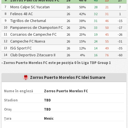
Zorros Puerto Morelos FC
26
46%
40
23
17
Mons Calpe SC Yucatan
7
26
50%
28
21
7
Felinos 48 AC
8
26
42%
32
31
1
Tigrillos de Chetumal
9
26
38%
31
46
-15
Pampaneros de Champoton FC
10
26
23%
33
50
-17
Corsarios de Campeche FC
11
26
23%
19
45
-26
Campeche FC Nueva
12
26
15%
24
55
-31
Generacion
ISG Sport FC
13
26
12%
14
49
-35
Club Deportivo Zitacuaro II
14
26
4%
16
76
-60
•
Zorros Puerto Morelos FC este pe poziția 0 în Liga TDP Group 1
Zorros Puerto Morelos FC Idei Sumare
Nume în engleză
Zorros Puerto Morelos FC
Stadion
TBD
Oraș
TBD
Țara
Mexic