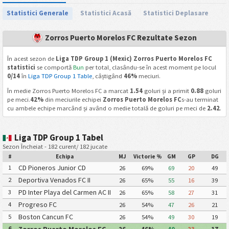
Statistici Generale
Statistici Acasă
Statistici Deplasare
Zorros Puerto Morelos FC Rezultate Sezon
În acest sezon de
Liga TDP Group 1 (Mexic) Zorros Puerto Morelos FC
statistici
se comportă
Bun
per total, clasându-se în acest moment pe locul
0/14
în
Liga TDP Group 1 Table
, câștigând
46%
meciuri.
În medie Zorros Puerto Morelos FC a marcat
1.54
goluri și a primit
0.88
goluri
pe meci.
42%
din meciurile echipei
Zorros Puerto Morelos FC
s-au terminat
cu ambele echipe marcând și având o medie totală de goluri pe meci de
2.42
.
Liga TDP Group 1 Tabel
Sezon Încheiat - 182 curent/ 182 jucate
#
Echipa
MJ
Victorie %
GM
GP
DG
CD Pioneros Junior CD
1
26
69%
69
20
49
Pioneros de Cancun II
Deportiva Venados FC II
2
26
65%
55
16
39
PD Inter Playa del Carmen AC II
3
26
65%
58
27
31
Progreso FC
4
26
54%
47
26
21
Boston Cancun FC
5
26
54%
49
30
19
6