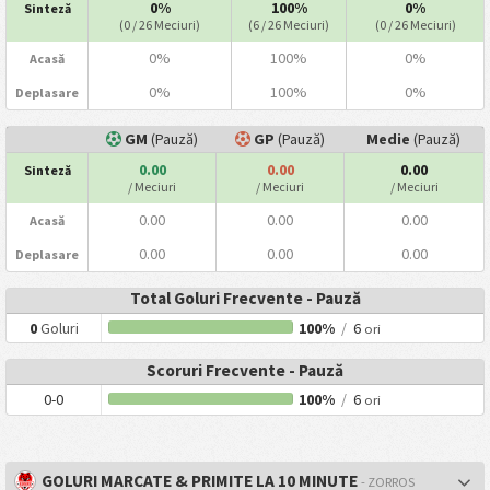
0%
100%
0%
Sinteză
(0 / 26 Meciuri)
(6 / 26 Meciuri)
(0 / 26 Meciuri)
0%
100%
0%
Acasă
0%
100%
0%
Deplasare
GM
(Pauză)
GP
(Pauză)
Medie
(Pauză)
0.00
0.00
0.00
Sinteză
/ Meciuri
/ Meciuri
/ Meciuri
0.00
0.00
0.00
Acasă
0.00
0.00
0.00
Deplasare
Total Goluri Frecvente - Pauză
0
Goluri
100%
/
6
ori
Scoruri Frecvente - Pauză
0-0
100%
/
6
ori
GOLURI MARCATE & PRIMITE LA 10 MINUTE
- ZORROS