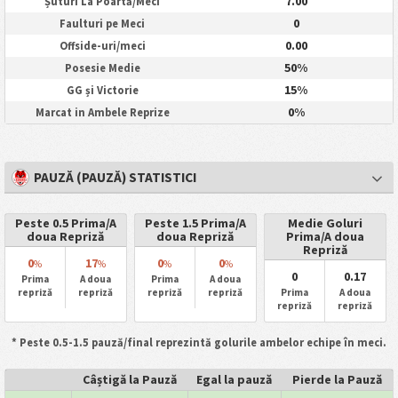
7.00
Șuturi La Poartă/Meci
0
Faulturi pe Meci
0.00
Offside-uri/meci
50%
Posesie Medie
15%
GG și Victorie
0%
Marcat in Ambele Reprize
PAUZĂ (PAUZĂ) STATISTICI
Peste 0.5 Prima/A
Peste 1.5 Prima/A
Medie Goluri
doua Repriză
doua Repriză
Prima/A doua
Repriză
0
17
0
0
%
%
%
%
0
0.17
Prima
A doua
Prima
A doua
repriză
repriză
repriză
repriză
Prima
A doua
repriză
repriză
* Peste 0.5-1.5 pauză/final reprezintă golurile ambelor echipe în meci.
Câștigă la Pauză
Egal la pauză
Pierde la Pauză