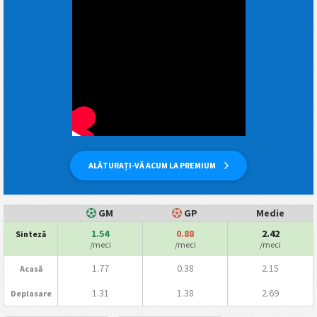
ALĂTURAȚI-VĂ ACUM LA PREMIUM
GM
GP
Medie
1.54
0.88
2.42
Sinteză
/meci
/meci
/meci
1.77
0.38
2.15
Acasă
1.31
1.38
2.69
Deplasare