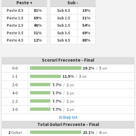
Peste +
Sub -
81%
19%
Peste 0.5
Sub 0.5
69%
31%
Peste 1.5
Sub 1.5
46%
54%
Peste 2.5
Sub 2.5
31%
69%
Peste 3.5
Sub 3.5
12%
88%
Peste 4.5
Sub 4.5
Scoruri Frecvente - Final
0-0
19.2%
/
5
ori
1-1
11.5%
/
3
ori
2-0
7.7%
/
2
ori
4-0
7.7%
/
2
ori
1-2
7.7%
/
2
ori
3-0
7.7%
/
2
ori
Arătați tot
Total Goluri Frecvente - Final
2
Goluri
23.1%
/
6
ori