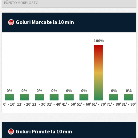
PUERTO MORELOS FC
Goluri Marcate la 10 min
100%
0%
0%
0%
0%
0%
0%
0%
0%
0' - 10'
11' - 20'
21' - 30'
31' - 40'
41' - 50'
51' - 60'
61' - 70'
71' - 80'
81' - 90'
Goluri Primite la 10 min