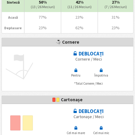
50%
42%
27%
Sinteză
(13 / 26 Meciuri)
(11 / 26 Meciuri)
(7 / 26 Meciuri)
77%
23%
31%
Acasă
23%
62%
23%
Deplasare
Cornere
DEBLOCAȚI
Cornere / Meci
Pentru
Împotriva
*Total Cornere / Meci
Cartonașe
DEBLOCAȚI
Cartonașe / Meci
Cel mai mare
Cel mai mic