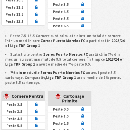
Peste 10.5
Peste 3.5
Peste 11.5
Peste 4.5
Peste 12.5
Peste 5.5
Peste 13.5
Peste 6.5
Peste 7.5-13.5 Cornere sunt calculate dintr-un total de cornere
într-un meci în care
Zorros Puerto Morelos FC
a participat în
2023/24
of Liga TDP Group 1
Statisticile pentru
Zorros Puerto Morelos FC
arată că în ?% din
meciuri au avut mai mult de 9.5 total cornere. În timp ce
2023/24 of
Liga TDP Group 1
a avut o medie de ?% peste 9.5.
?% din meciurile Zorros Puerto Morelos FC
au avut peste 3.5
cartonașe. Comparativ,
Liga TDP Group 1
are o medie de ?% pentru
peste 3.5 cartonașe.
Cornere Pentru
Cartonașe
Primite
Peste 2.5
Peste 0.5
Peste 3.5
Peste 1.5
Peste 4.5
Peste 2.5
Peste 5.5