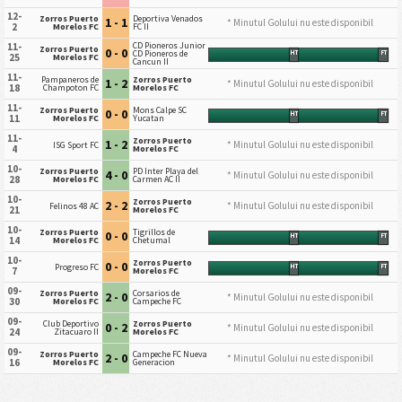
12-
Zorros Puerto
Deportiva Venados
1 - 1
* Minutul Golului nu este disponibil
2
Morelos FC
FC II
CD Pioneros Junior
11-
Zorros Puerto
0 - 0
CD Pioneros de
HT
FT
25
Morelos FC
Cancun II
11-
Pampaneros de
Zorros Puerto
1 - 2
* Minutul Golului nu este disponibil
18
Champoton FC
Morelos FC
11-
Zorros Puerto
Mons Calpe SC
0 - 0
HT
FT
11
Morelos FC
Yucatan
11-
Zorros Puerto
1 - 2
* Minutul Golului nu este disponibil
ISG Sport FC
4
Morelos FC
10-
Zorros Puerto
PD Inter Playa del
4 - 0
* Minutul Golului nu este disponibil
28
Morelos FC
Carmen AC II
10-
Zorros Puerto
2 - 2
* Minutul Golului nu este disponibil
Felinos 48 AC
21
Morelos FC
10-
Zorros Puerto
Tigrillos de
0 - 0
HT
FT
14
Morelos FC
Chetumal
10-
Zorros Puerto
0 - 0
Progreso FC
HT
FT
7
Morelos FC
09-
Zorros Puerto
Corsarios de
2 - 0
* Minutul Golului nu este disponibil
30
Morelos FC
Campeche FC
09-
Club Deportivo
Zorros Puerto
0 - 2
* Minutul Golului nu este disponibil
24
Zitacuaro II
Morelos FC
09-
Zorros Puerto
Campeche FC Nueva
2 - 0
* Minutul Golului nu este disponibil
16
Morelos FC
Generacion