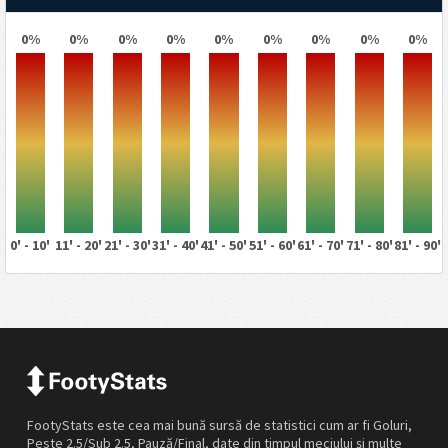
0%
0%
0%
0%
0%
0%
0%
0%
0%
0' - 10'
11' - 20'
21' - 30'
31' - 40'
41' - 50'
51' - 60'
61' - 70'
71' - 80'
81' - 90'
FootyStats este cea mai bună sursă de statistici cum ar fi Goluri,
Peste 2.5/Sub 2.5, Pauză/Final, date din timpul meciului și multe