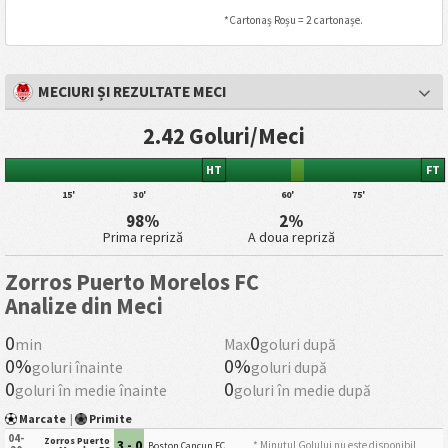
*Cartonaș Roșu = 2 cartonașe.
MECIURI ȘI REZULTATE MECI
2.42 Goluri/Meci
HT
FT
15'
30'
60'
75'
98%
2%
Prima repriză
A doua repriză
Zorros Puerto Morelos FC
Analize din Meci
0
0
min
Max
goluri după
0%
0%
goluri înainte
goluri după
0
0
goluri în medie înainte
goluri în medie după
Marcate
|
Primite
04-
Zorros Puerto
3 - 0
* Minutul Golului nu este disponibil
Boston Cancun FC