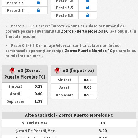
Peste 4.5
Peste 7.5
Peste 5.5
Peste 8.5
Peste 6.5
Peste 2.5-8.5 Cornere Împotrivă sunt calculate ca numărul de
cornere pe care adversarul lui
Zorros Puerto Morelos FC
le-a obținut în
timpul meciului.
Peste 0.5-6.5 Cartonașe Adversar sunt calculate numărând
cartonașele oponenților echipei
Zorros Puerto Morelos FC
pe care le-au
primit într-un meci.
xG (Zorros
xG (Împotriva)
Puerto Morelos FC)
0.00
Sinteză
0.27
Sinteză
0.00
Acasă
0.00
Acasă
0.99
Deplasare
1.27
Deplasare
Alte Statistici - Zorros Puerto Morelos FC
10
Șuturi Pe Meci
3.00
Șuturi Pe Poartă/Meci