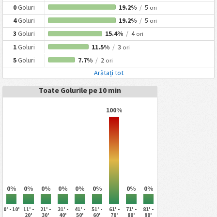
0
Goluri
19.2%
/
5
ori
4
Goluri
19.2%
/
5
ori
3
Goluri
15.4%
/
4
ori
1
Goluri
11.5%
/
3
ori
5
Goluri
7.7%
/
2
ori
Arătați tot
Toate Golurile pe 10 min
100%
0%
0%
0%
0%
0%
0%
0%
0%
0' - 10'
11' -
21' -
31' -
41' -
51' -
61' -
71' -
81' -
20'
30'
40'
50'
60'
70'
80'
90'