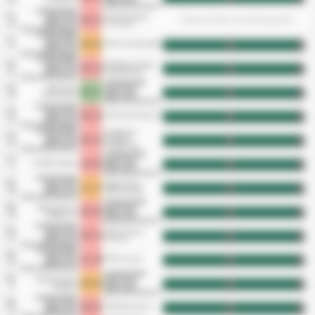
Rewalskie Rewal
Ludowy Klub
11-
Sportowy
GZS Tluchowia
0 - 1
* Minutul Golului nu este disponibil
22
Wybrzeze
Tluchowo
Rewalskie Rewal
Ludowy Klub
11-
Sportowy
0 - 0
SKS Unia Swarzedz
HT
FT
9
Wybrzeze
Rewalskie Rewal
Ludowy Klub
10-
Sportowy
KS Polonia Sroda
0 - 2
HT
FT
31
Wybrzeze
Wielkopolska
Rewalskie Rewal
Ludowy Klub
10-
MKS Flota
Sportowy
0 - 1
HT
FT
25
Swinoujscie
Wybrzeze
Rewalskie Rewal
Ludowy Klub
10-
Sportowy
0 - 2
KKS Lech Poznan II
HT
FT
22
Wybrzeze
Rewalskie Rewal
Ludowy Klub
KS Blekitni
10-
Sportowy
0 - 2
Stargard
HT
FT
18
Wybrzeze
Szczecinski
Rewalskie Rewal
Ludowy Klub
10-
Sportowy
2 - 0
KS Wda Swiecie
HT
FT
4
Wybrzeze
Rewalskie Rewal
Ludowy Klub
09-
Sportowy
Pogon Nowe
1 - 1
HT
FT
28
Wybrzeze
Skalmierzyce
Rewalskie Rewal
Ludowy Klub
09-
WKS Zawisza
Sportowy
5 - 0
HT
FT
20
Bydgoszcz
Wybrzeze
Rewalskie Rewal
Ludowy Klub
09-
Sportowy
GKS Cartusia
0 - 1
HT
FT
17
Wybrzeze
Kartuzy
Rewalskie Rewal
Ludowy Klub
09-
Sportowy
1 - 4
KTSK Luzino
HT
FT
13
Wybrzeze
Rewalskie Rewal
Ludowy Klub
09-
ZKS Kluczevia
Sportowy
0 - 0
HT
FT
6
Stargard
Wybrzeze
Rewalskie Rewal
Ludowy Klub
08-
Sportowy
0 - 3
TKP Elana Torun
HT
FT
31
Wybrzeze