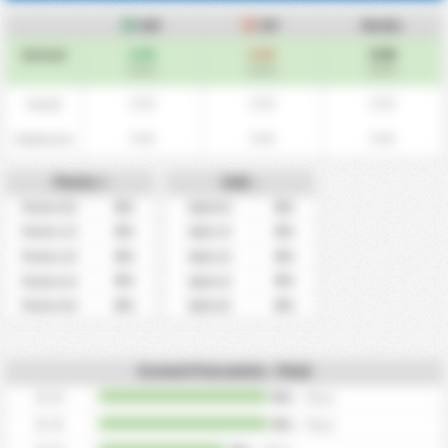
GM
GP
Medie
0.00
0.00
0.00
Sinteză
/meci
/meci
/meci
0.00
0.00
0.00
Acasă
0.00
0.00
0.00
Deplasare
Peste +
Sub -
0%
0%
Peste 0.5
Sub 0.5
0%
0%
Peste 1.5
Sub 1.5
0%
0%
Peste 2.5
Sub 2.5
0%
0%
Peste 3.5
Sub 3.5
0%
0%
Peste 4.5
Sub 4.5
Scoruri Frecvente - Final
0 - 0
0%
/
0
ori
0 - 0
0%
/
0
ori