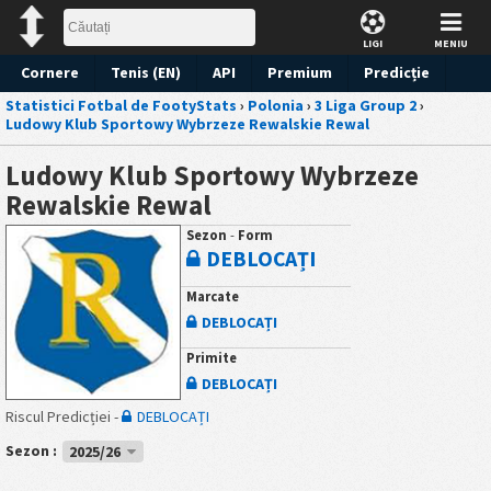
LIGI
MENIU
Cornere
Tenis (EN)
API
Premium
Predicție
Statistici Fotbal de FootyStats
›
Polonia
›
3 Liga Group 2
›
Ludowy Klub Sportowy Wybrzeze Rewalskie Rewal
Ludowy Klub Sportowy Wybrzeze
Rewalskie Rewal
Sezon
-
Form
DEBLOCAȚI
Marcate
DEBLOCAȚI
Primite
DEBLOCAȚI
Riscul Predicției -
DEBLOCAȚI
Sezon :
2025/26