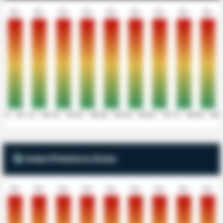
0%
0%
0%
0%
0%
0%
0%
0%
0%
0' - 10'
11' - 20'
21' - 30'
31' - 40'
41' - 50'
51' - 60'
61' - 70'
71' - 80'
81' - 90'
Goluri Primite la 10 min
0%
0%
0%
0%
0%
0%
0%
0%
0%