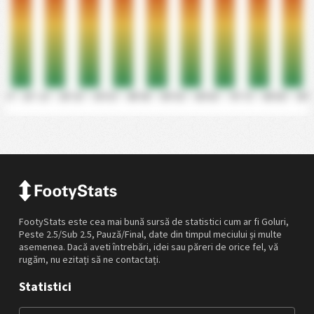
0' - 10'
11' - 20'
21' - 30'
31' - 40'
41' - 50'
51' - 60'
61' - 70'
71' - 80'
81' - 90'
FootyStats este cea mai bună sursă de statistici cum ar fi Goluri,
Peste 2.5/Sub 2.5, Pauză/Final, date din timpul meciului și multe
asemenea. Dacă aveti întrebări, idei sau păreri de orice fel, vă
rugăm, nu ezitați să ne contactați.
Statistici