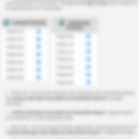
au avut peste 3.5 cartonașe. Comparativ,
3 Liga Group 2
are o medie de
?% pentru peste 3.5 cartonașe.
Cornere Pentru
Cartonașe
Primite
Peste 2.5
Peste 0.5
Peste 3.5
Peste 1.5
Peste 4.5
Peste 2.5
Peste 5.5
Peste 3.5
Peste 6.5
Peste 4.5
Peste 7.5
Peste 5.5
Peste 8.5
Peste 6.5
Peste 2.5 - 8.5 Cornere Pentru sunt calculate din cornerele primite
de
Ludowy Klub Sportowy Wybrzeze Rewalskie Rewal
în timpul
meciului.
Ludowy Klub Sportowy Wybrzeze Rewalskie Rewal
a obținut peste
4.5 cornere în ?％ din meciurile sale.
Peste 0.5 - 6.5 Cartonașe Primite reprezintă cartonașele primite de
Ludowy Klub Sportowy Wybrzeze Rewalskie Rewal
în timpul meciului.