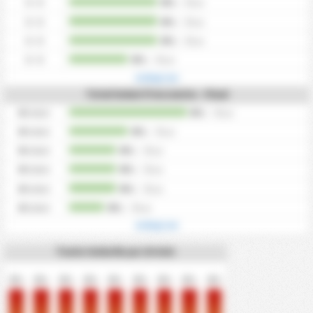
0 - 0
0%
/
0
ori
0 - 0
0%
/
0
ori
0 - 0
0%
/
0
ori
0 - 0
0%
/
0
ori
Arătați tot
Total Goluri Frecvente - Final
0
Goluri
0%
/
0
ori
0
Goluri
0%
/
0
ori
0
Goluri
0%
/
0
ori
0
Goluri
0%
/
0
ori
0
Goluri
0%
/
0
ori
0
Goluri
0%
/
0
ori
Arătați tot
Toate Golurile pe 10 min
0%
0%
0%
0%
0%
0%
0%
0%
0%