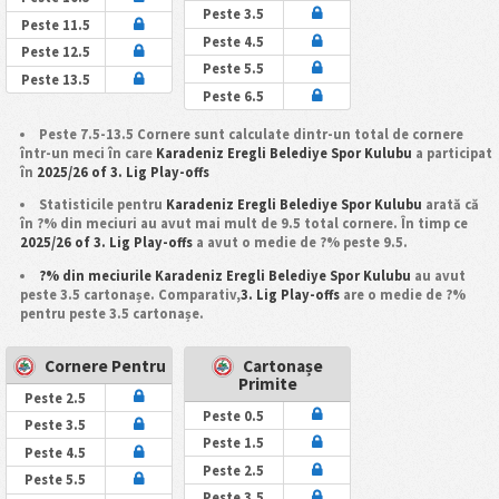
Peste 3.5
Peste 11.5
Peste 4.5
Peste 12.5
Peste 5.5
Peste 13.5
Peste 6.5
Peste 7.5-13.5 Cornere sunt calculate dintr-un total de cornere
într-un meci în care
Karadeniz Eregli Belediye Spor Kulubu
a participat
în
2025/26 of 3. Lig Play-offs
Statisticile pentru
Karadeniz Eregli Belediye Spor Kulubu
arată că
în ?% din meciuri au avut mai mult de 9.5 total cornere. În timp ce
2025/26 of 3. Lig Play-offs
a avut o medie de ?% peste 9.5.
?% din meciurile Karadeniz Eregli Belediye Spor Kulubu
au avut
peste 3.5 cartonașe. Comparativ,
3. Lig Play-offs
are o medie de ?%
pentru peste 3.5 cartonașe.
Cornere Pentru
Cartonașe
Primite
Peste 2.5
Peste 0.5
Peste 3.5
Peste 1.5
Peste 4.5
Peste 2.5
Peste 5.5
Peste 3.5