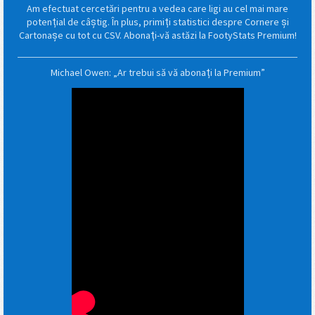
Am efectuat cercetări pentru a vedea care ligi au cel mai mare
potențial de câștig. În plus, primiți statistici despre Cornere și
Cartonașe cu tot cu CSV. Abonați-vă astăzi la FootyStats Premium!
Michael Owen: „Ar trebui să vă abonați la Premium”