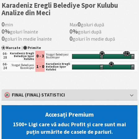
Karadeniz Eregli Belediye Spor Kulubu
Analize din Meci
0
0
min
Max
goluri după
0%
0%
goluri înainte
goluri după
0
0
goluri în medie înainte
goluri în medie după
Marcate
|
Primite
Karadeniz Eregli
04-
Yozgat Belediyesi
0 - 3
Belediye Spor
HT
FT
28
Bozokspor
Kulubu
Karadeniz Eregli
04-
Yozgat Belediyesi
1 - 0
Belediye Spor
HT
FT
24
Bozokspor
Kulubu
FINAL (FINAL) STATISTICI
Accesați Premium
1500+ Ligi care vă aduc Profit și care sunt mai
puțin urmărite de casele de pariuri.