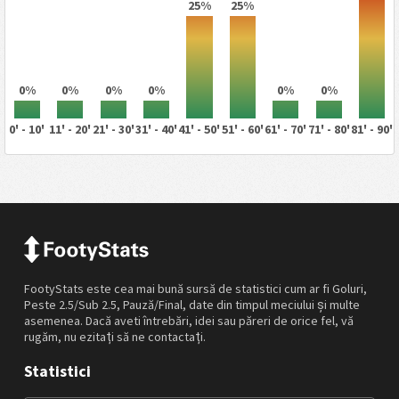
25%
25%
0%
0%
0%
0%
0%
0%
0' - 10'
11' - 20'
21' - 30'
31' - 40'
41' - 50'
51' - 60'
61' - 70'
71' - 80'
81' - 90'
FootyStats este cea mai bună sursă de statistici cum ar fi Goluri,
Peste 2.5/Sub 2.5, Pauză/Final, date din timpul meciului și multe
asemenea. Dacă aveti întrebări, idei sau păreri de orice fel, vă
rugăm, nu ezitați să ne contactați.
Statistici