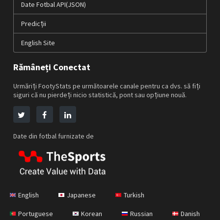
Date Fotbal API(JSON)
Predicții
English Site
Rămâneți Conectat
Urmăriți FootyStats pe următoarele canale pentru ca dvs. să fiți
siguri că nu pierdeți nicio statistică, pont sau opțiune nouă.
Date din fotbal furnizate de
English
Japanese
Turkish
Portuguese
Korean
Russian
Danish