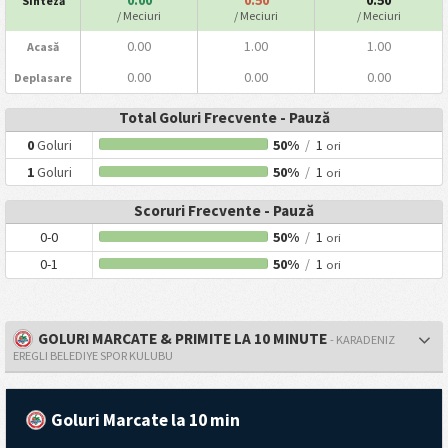
Sinteză
/ Meciuri
/ Meciuri
/ Meciuri
0.00
1.00
1.00
Acasă
0.00
0.00
0.00
Deplasare
Total Goluri Frecvente - Pauză
0
Goluri
50%
/
1
ori
1
Goluri
50%
/
1
ori
Scoruri Frecvente - Pauză
0-0
50%
/
1
ori
0-1
50%
/
1
ori
GOLURI MARCATE & PRIMITE LA 10 MINUTE
- KARADENIZ
EREGLI BELEDIYE SPOR KULUBU
Goluri Marcate la 10 min