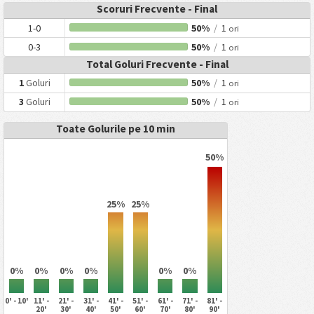
Scoruri Frecvente - Final
1-0
50%
/
1
ori
0-3
50%
/
1
ori
Total Goluri Frecvente - Final
1
Goluri
50%
/
1
ori
3
Goluri
50%
/
1
ori
Toate Golurile pe 10 min
50%
25%
25%
0%
0%
0%
0%
0%
0%
0' - 10'
11' -
21' -
31' -
41' -
51' -
61' -
71' -
81' -
20'
30'
40'
50'
60'
70'
80'
90'