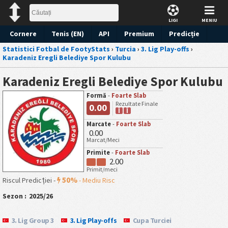
LIGI
MENIU
Cornere
Tenis (EN)
API
Premium
Predicție
Statistici Fotbal de FootyStats
›
Turcia
›
3. Lig Play-offs
›
Karadeniz Eregli Belediye Spor Kulubu
Karadeniz Eregli Belediye Spor Kulubu
Formă
-
Foarte Slab
Rezultate Finale
0.00
Î
Î
Marcate
-
Foarte Slab
0.00
Marcat/Meci
Primite
-
Foarte Slab
2.00
Primit/meci
50%
Riscul Predicției -
-
Mediu Risc
Sezon :
2025/26
3. Lig Group 3
3. Lig Play-offs
Cupa Turciei