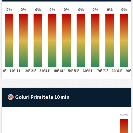
0%
0%
0%
0%
0%
0%
0%
0%
0%
0' - 10'
11' - 20'
21' - 30'
31' - 40'
41' - 50'
51' - 60'
61' - 70'
71' - 80'
81' - 90'
Goluri Primite la 10 min
50%