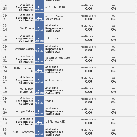
Atalanta
02-
Medie Goluri:
GG:
Bergamasca
AS Gubbio 1910
0.00
0%
28
Statistici
Calcio U23
Atalanta
02-
Medie Goluri:
GG:
ASD SEF Sassari
Bergamasca
0.00
0%
21
Torres 1903
Statistici
Calcio U23
Atalanta
02-
Medie Goluri:
GG:
Vis Pesaro
Bergamasca
0.00
0%
14
Statistici
Calcio U23
Atalanta
02-
Medie Goluri:
GG:
Bergamasca
US Latina
0.00
0%
10
Statistici
Calcio U23
Atalanta
02-
Medie Goluri:
GG:
Ravenna Calcio
Bergamasca
0.00
0%
7
Statistici
Calcio U23
Atalanta
01-
Medie Goluri:
GG:
SS Sambenedettese
Bergamasca
0.00
0%
31
Calcio
Statistici
Calcio U23
Atalanta
01-
Medie Goluri:
GG:
Delfino Pescara
Bergamasca
0.00
0%
24
1936
Statistici
Calcio U23
Atalanta
01-
Medie Goluri:
GG:
Bergamasca
AS Livorno Calcio
0.00
0%
17
Statistici
Calcio U23
Atalanta
01-
Medie Goluri:
GG:
ASD Nuova
Bergamasca
0.00
0%
10
Monterosi
Statistici
Calcio U23
Atalanta
01-
Medie Goluri:
GG:
Bergamasca
Vado FC
0.00
0%
3
Statistici
Calcio U23
Atalanta
12-
Medie Goluri:
GG:
Perugia Calcio
Bergamasca
0.00
0%
20
Statistici
Calcio U23
Atalanta
12-
Medie Goluri:
GG:
Bergamasca
US Pianese ASD
0.00
0%
13
Statistici
Calcio U23
Atalanta
12-
Medie Goluri:
GG:
SSD FC Grosseto
Bergamasca
0.00
0%
6
Statistici
Calcio U23