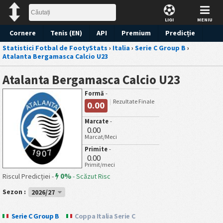
LIGI
MENIU
Cornere
Tenis (EN)
API
Premium
Predicție
Statistici Fotbal de FootyStats
›
Italia
›
Serie C Group B
›
Atalanta Bergamasca Calcio U23
Atalanta Bergamasca Calcio U23
Formă
-
Rezultate Finale
0.00
Marcate
-
0.00
Marcat/Meci
Primite
-
0.00
Primit/meci
0%
Riscul Predicției -
-
Scăzut Risc
Sezon :
2026/27
Serie C Group B
Coppa Italia Serie C