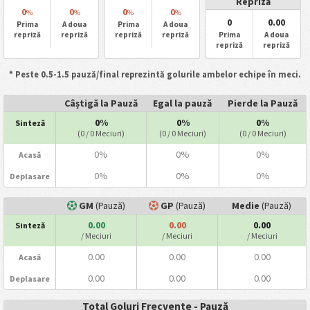
Repriză
0
0
0
0
%
%
%
%
0
0.00
Prima
A doua
Prima
A doua
repriză
repriză
repriză
repriză
Prima
A doua
repriză
repriză
* Peste 0.5-1.5 pauză/final reprezintă golurile ambelor echipe în meci.
Câștigă la Pauză
Egal la pauză
Pierde la Pauză
0%
0%
0%
Sinteză
(0 / 0 Meciuri)
(0 / 0 Meciuri)
(0 / 0 Meciuri)
0%
0%
0%
Acasă
0%
0%
0%
Deplasare
GM
(Pauză)
GP
(Pauză)
Medie
(Pauză)
0.00
0.00
0.00
Sinteză
/ Meciuri
/ Meciuri
/ Meciuri
0.00
0.00
0.00
Acasă
0.00
0.00
0.00
Deplasare
Total Goluri Frecvente - Pauză