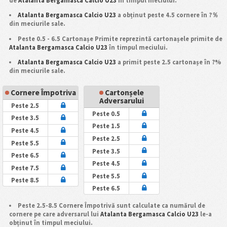
de
Atalanta Bergamasca Calcio U23
în timpul meciului.
Atalanta Bergamasca Calcio U23
a obținut peste 4.5 cornere în ?％
din meciurile sale.
Peste 0.5 - 6.5 Cartonașe Primite reprezintă cartonașele primite de
Atalanta Bergamasca Calcio U23
în timpul meciului.
Atalanta Bergamasca Calcio U23
a primit peste 2.5 cartonașe în ?%
din meciurile sale.
Cornere Împotriva
Cartonșele
Adversarului
Peste 2.5
Peste 0.5
Peste 3.5
Peste 1.5
Peste 4.5
Peste 2.5
Peste 5.5
Peste 3.5
Peste 6.5
Peste 4.5
Peste 7.5
Peste 5.5
Peste 8.5
Peste 6.5
Peste 2.5-8.5 Cornere Împotrivă sunt calculate ca numărul de
cornere pe care adversarul lui
Atalanta Bergamasca Calcio U23
le-a
obținut în timpul meciului.