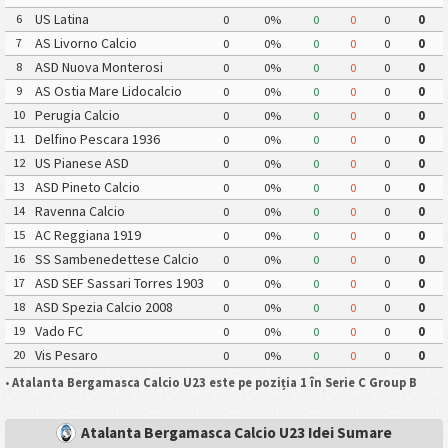
US Latina
6
0
0%
0
0
0
0
AS Livorno Calcio
7
0
0%
0
0
0
0
ASD Nuova Monterosi
8
0
0%
0
0
0
0
AS Ostia Mare Lidocalcio
9
0
0%
0
0
0
0
Perugia Calcio
10
0
0%
0
0
0
0
Delfino Pescara 1936
11
0
0%
0
0
0
0
US Pianese ASD
12
0
0%
0
0
0
0
ASD Pineto Calcio
13
0
0%
0
0
0
0
Ravenna Calcio
14
0
0%
0
0
0
0
AC Reggiana 1919
15
0
0%
0
0
0
0
SS Sambenedettese Calcio
16
0
0%
0
0
0
0
ASD SEF Sassari Torres 1903
17
0
0%
0
0
0
0
ASD Spezia Calcio 2008
18
0
0%
0
0
0
0
Vado FC
19
0
0%
0
0
0
0
Vis Pesaro
20
0
0%
0
0
0
0
•
Atalanta Bergamasca Calcio U23 este pe poziția 1 în Serie C Group B
Atalanta Bergamasca Calcio U23 Idei Sumare