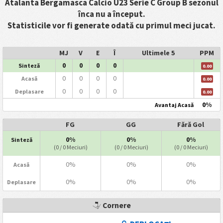
Atalanta Bergamasca Calcio U23 Serie C Group B sezonul
înca nu a început.
Statisticile vor fi generate odată cu primul meci jucat.
MJ
V
E
Î
Ultimele 5
PPM
0
0
0
0
Sinteză
0.00
0
0
0
0
Acasă
0.00
0
0
0
0
Deplasare
0.00
0%
Avantaj Acasă
FG
GG
Fără Gol
0%
0%
0%
Sinteză
(0 / 0 Meciuri)
(0 / 0 Meciuri)
(0 / 0 Meciuri)
0%
0%
0%
Acasă
0%
0%
0%
Deplasare
Cornere