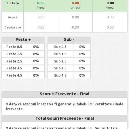
0.00
0.00
0.00
Sinteză
/meci
/meci
/meci
0.00
0.00
0.00
Acasă
0.00
0.00
0.00
Deplasare
Peste +
Sub -
0%
0%
Peste 0.5
Sub 0.5
0%
0%
Peste 1.5
Sub 1.5
0%
0%
Peste 2.5
Sub 2.5
0%
0%
Peste 3.5
Sub 3.5
0%
0%
Peste 4.5
Sub 4.5
Scoruri Frecvente - Final
O dată ce sezonul începe va fi generat și tabelul cu Rezultate Finale
frecvente.
Total Goluri Frecvente - Final
O dată ce sezonul începe va fi generat și tabelul cu Goluri Totale