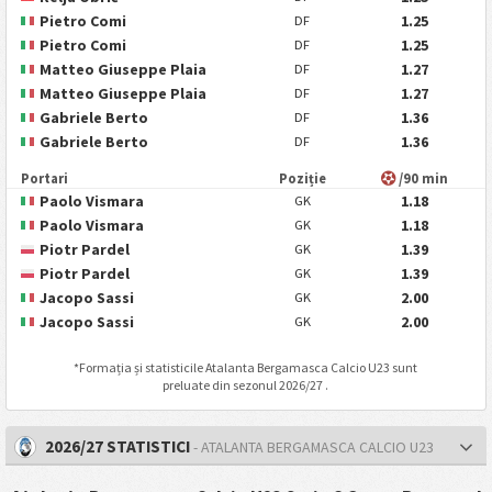
Pietro Comi
1.25
DF
Pietro Comi
1.25
DF
Matteo Giuseppe Plaia
1.27
DF
Matteo Giuseppe Plaia
1.27
DF
Gabriele Berto
1.36
DF
Gabriele Berto
1.36
DF
Portari
Poziție
/90 min
Paolo Vismara
1.18
GK
Paolo Vismara
1.18
GK
Piotr Pardel
1.39
GK
Piotr Pardel
1.39
GK
Jacopo Sassi
2.00
GK
Jacopo Sassi
2.00
GK
*Formația și statisticile
Atalanta Bergamasca Calcio U23
sunt
preluate din sezonul 2026/27 .
2026/27 STATISTICI
- ATALANTA BERGAMASCA CALCIO U23