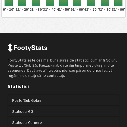
0' - 10'
11' - 20'
21' - 30'
31' - 40'
41' - 50'
51' - 60'
61' - 70'
71' - 80'
81' - 90'
FootyStats este cea mai bună sursă de statistici cum ar fi Goluri,
Peste 2.5/Sub 2.5, Pauză/Final, date din timpul meciului și multe
asemenea. Dacă aveti întrebări, idei sau păreri de orice fel, vă
rugăm, nu ezitați să ne contactați.
Statistici
Peste/Sub Goluri
Statistici GG
Statistici Cornere