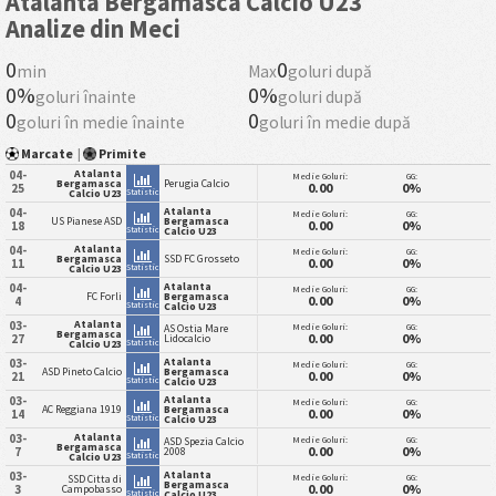
Atalanta Bergamasca Calcio U23
Analize din Meci
0
0
min
Max
goluri după
0%
0%
goluri înainte
goluri după
0
0
goluri în medie înainte
goluri în medie după
Marcate
|
Primite
Atalanta
04-
Medie Goluri:
GG:
Bergamasca
Perugia Calcio
0.00
0%
25
Statistici
Calcio U23
Atalanta
04-
Medie Goluri:
GG:
US Pianese ASD
Bergamasca
0.00
0%
18
Statistici
Calcio U23
Atalanta
04-
Medie Goluri:
GG:
Bergamasca
SSD FC Grosseto
0.00
0%
11
Statistici
Calcio U23
Atalanta
04-
Medie Goluri:
GG:
FC Forli
Bergamasca
0.00
0%
4
Statistici
Calcio U23
Atalanta
03-
Medie Goluri:
GG:
AS Ostia Mare
Bergamasca
0.00
0%
27
Lidocalcio
Statistici
Calcio U23
Atalanta
03-
Medie Goluri:
GG:
ASD Pineto Calcio
Bergamasca
0.00
0%
21
Statistici
Calcio U23
Atalanta
03-
Medie Goluri:
GG:
AC Reggiana 1919
Bergamasca
0.00
0%
14
Statistici
Calcio U23
Atalanta
03-
Medie Goluri:
GG:
ASD Spezia Calcio
Bergamasca
0.00
0%
7
2008
Statistici
Calcio U23
Atalanta
03-
Medie Goluri:
GG:
SSD Citta di
Bergamasca
0.00
0%
3
Campobasso
Statistici
Calcio U23