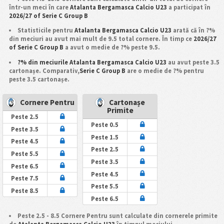
într-un meci în care
Atalanta Bergamasca Calcio U23
a participat în
2026/27 of Serie C Group B
Statisticile pentru
Atalanta Bergamasca Calcio U23
arată că în ?%
din meciuri au avut mai mult de 9.5 total cornere. În timp ce
2026/27
of Serie C Group B
a avut o medie de ?% peste 9.5.
?% din meciurile Atalanta Bergamasca Calcio U23
au avut peste 3.5
cartonașe. Comparativ,
Serie C Group B
are o medie de ?% pentru
peste 3.5 cartonașe.
Cornere Pentru
Cartonașe
Primite
Peste 2.5
Peste 0.5
Peste 3.5
Peste 1.5
Peste 4.5
Peste 2.5
Peste 5.5
Peste 3.5
Peste 6.5
Peste 4.5
Peste 7.5
Peste 5.5
Peste 8.5
Peste 6.5
Peste 2.5 - 8.5 Cornere Pentru sunt calculate din cornerele primite