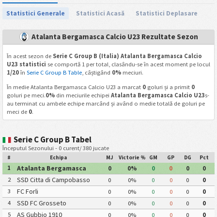
Statistici Generale
Statistici Acasă
Statistici Deplasare
Atalanta Bergamasca Calcio U23 Rezultate Sezon
În acest sezon de
Serie C Group B (Italia) Atalanta Bergamasca Calcio
U23 statistici
se comportă 1 per total, clasându-se în acest moment pe locul
1/20
în
Serie C Group B Table
, câștigând
0%
meciuri.
În medie Atalanta Bergamasca Calcio U23 a marcat
0
goluri și a primit
0
goluri pe meci.
0%
din meciurile echipei
Atalanta Bergamasca Calcio U23
s-
au terminat cu ambele echipe marcând și având o medie totală de goluri pe
meci de
0
.
Serie C Group B Tabel
Începutul Sezonului - 0 curent/ 380 jucate
#
Echipa
MJ
Victorie %
GM
GP
DG
Pct
Atalanta Bergamasca
1
0
0%
0
0
0
0
Calcio U23
SSD Citta di Campobasso
2
0
0%
0
0
0
0
FC Forli
3
0
0%
0
0
0
0
SSD FC Grosseto
4
0
0%
0
0
0
0
AS Gubbio 1910
5
0
0%
0
0
0
0