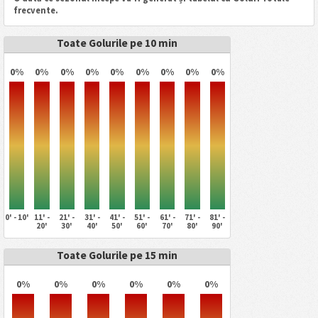
frecvente.
Toate Golurile pe 10 min
0%
0%
0%
0%
0%
0%
0%
0%
0%
0' - 10'
11' -
21' -
31' -
41' -
51' -
61' -
71' -
81' -
20'
30'
40'
50'
60'
70'
80'
90'
Toate Golurile pe 15 min
0%
0%
0%
0%
0%
0%