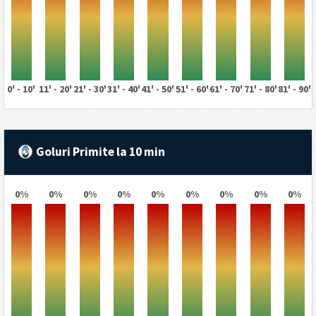
0' - 10'
11' - 20'
21' - 30'
31' - 40'
41' - 50'
51' - 60'
61' - 70'
71' - 80'
81' - 90'
Goluri Primite la 10 min
0%
0%
0%
0%
0%
0%
0%
0%
0%