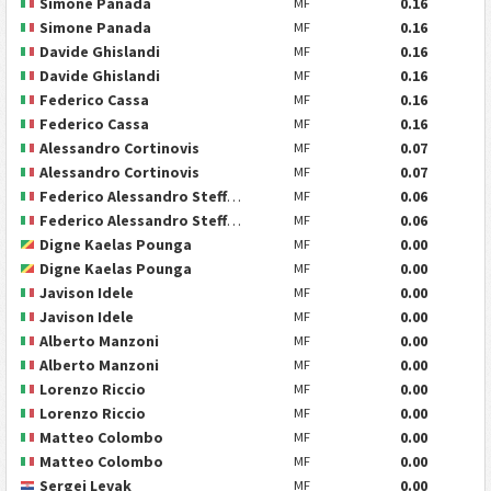
Simone Panada
0.16
MF
Simone Panada
0.16
MF
Davide Ghislandi
0.16
MF
Davide Ghislandi
0.16
MF
Federico Cassa
0.16
MF
Federico Cassa
0.16
MF
Alessandro Cortinovis
0.07
MF
Alessandro Cortinovis
0.07
MF
Federico Alessandro Steffanoni
0.06
MF
Federico Alessandro Steffanoni
0.06
MF
Digne Kaelas Pounga
0.00
MF
Digne Kaelas Pounga
0.00
MF
Javison Idele
0.00
MF
Javison Idele
0.00
MF
Alberto Manzoni
0.00
MF
Alberto Manzoni
0.00
MF
Lorenzo Riccio
0.00
MF
Lorenzo Riccio
0.00
MF
Matteo Colombo
0.00
MF
Matteo Colombo
0.00
MF
Sergej Levak
0.00
MF