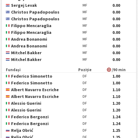
Sergej Levak
0.00
MF
Christos Papadopoulos
0.00
MF
Christos Papadopoulos
0.00
MF
Filippo Mencaraglia
0.00
MF
Filippo Mencaraglia
0.00
MF
Andrea Bonanomi
0.00
MF
Andrea Bonanomi
0.00
MF
Mitchel Bakker
0.00
MF
Mitchel Bakker
0.00
MF
Fundași
Poziție
/90 min
Federico Simonetto
1.00
DF
Federico Simonetto
1.00
DF
Albert Navarro Escriche
1.10
DF
Albert Navarro Escriche
1.10
DF
Alessio Guerini
1.20
DF
Alessio Guerini
1.20
DF
Federico Bergonzi
1.24
DF
Federico Bergonzi
1.24
DF
Relja Obrić
1.25
DF
Relja Obrić
1.25
DF