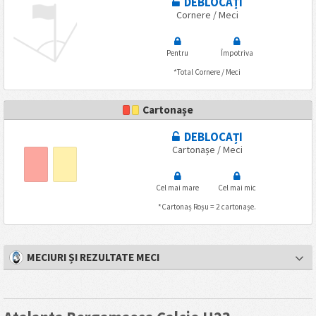
DEBLOCAȚI
Cornere / Meci
Pentru
Împotriva
*Total Cornere / Meci
Cartonașe
DEBLOCAȚI
Cartonașe / Meci
Cel mai mare
Cel mai mic
*Cartonaș Roșu = 2 cartonașe.
MECIURI ȘI REZULTATE MECI