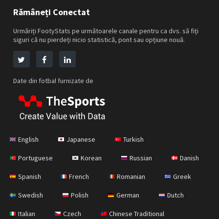
Rămâneți Conectat
Urmăriți FootyStats pe următoarele canale pentru ca dvs. să fiți
siguri că nu pierdeți nicio statistică, pont sau opțiune nouă.
Date din fotbal furnizate de
English
Japanese
Turkish
Portuguese
Korean
Russian
Danish
Spanish
French
Romanian
Greek
Swedish
Polish
German
Dutch
Italian
Czech
Chinese Traditional