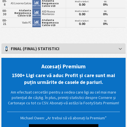
Atalanta
09-
Medie Goluri:
GG:
AS Livorno Calcio
Bergamasca
0.00
0%
6
Statistici
Calcio U23
Atalanta
08-
Medie Goluri:
GG:
ASD Nuova
Bergamasca
0.00
0%
30
Monterosi
Statistici
Calcio U23
Atalanta
08-
Medie Goluri:
GG:
Vado FC
Bergamasca
0.00
0%
21
Statistici
Calcio U23
FINAL (FINAL) STATISTICI
Accesați Premium
1500+ Ligi care vă aduc Profit și care sunt mai
puțin urmărite de casele de pariuri.
Am efectuat cercetări pentru a vedea care ligi au cel mai mare
potențial de câștig. În plus, primiți statistici despre Cornere și
Cartonașe cu tot cu CSV. Abonați-vă astăzi la FootyStats Premium!
Michael Owen: „Ar trebui să vă abonați la Premium”