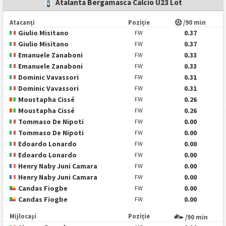
Atalanta Bergamasca Calcio U23 Lot
Atacanți
Poziție
/90 min
Giulio Misitano
0.37
FW
Giulio Misitano
0.37
FW
Emanuele Zanaboni
0.33
FW
Emanuele Zanaboni
0.33
FW
Dominic Vavassori
0.31
FW
Dominic Vavassori
0.31
FW
Moustapha Cissé
0.26
FW
Moustapha Cissé
0.26
FW
Tommaso De Nipoti
0.00
FW
Tommaso De Nipoti
0.00
FW
Edoardo Lonardo
0.00
FW
Edoardo Lonardo
0.00
FW
Henry Naby Juni Camara
0.00
FW
Henry Naby Juni Camara
0.00
FW
Candas Fiogbe
0.00
FW
Candas Fiogbe
0.00
FW
Mijlocași
Poziție
/90 min