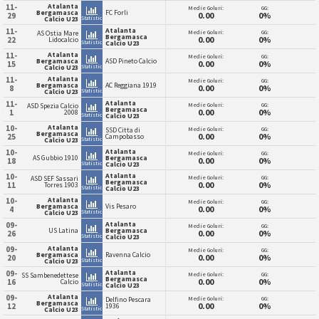
Atalanta
11-
Medie Goluri:
GG:
Bergamasca
FC Forli
0.00
0%
29
Statistici
Calcio U23
Atalanta
11-
Medie Goluri:
GG:
AS Ostia Mare
Bergamasca
0.00
0%
22
Lidocalcio
Statistici
Calcio U23
Atalanta
11-
Medie Goluri:
GG:
Bergamasca
ASD Pineto Calcio
0.00
0%
15
Statistici
Calcio U23
Atalanta
11-
Medie Goluri:
GG:
Bergamasca
AC Reggiana 1919
0.00
0%
8
Statistici
Calcio U23
Atalanta
11-
Medie Goluri:
GG:
ASD Spezia Calcio
Bergamasca
0.00
0%
1
2008
Statistici
Calcio U23
Atalanta
10-
Medie Goluri:
GG:
SSD Citta di
Bergamasca
0.00
0%
25
Campobasso
Statistici
Calcio U23
Atalanta
10-
Medie Goluri:
GG:
AS Gubbio 1910
Bergamasca
0.00
0%
18
Statistici
Calcio U23
Atalanta
10-
Medie Goluri:
GG:
ASD SEF Sassari
Bergamasca
0.00
0%
11
Torres 1903
Statistici
Calcio U23
Atalanta
10-
Medie Goluri:
GG:
Bergamasca
Vis Pesaro
0.00
0%
4
Statistici
Calcio U23
Atalanta
09-
Medie Goluri:
GG:
US Latina
Bergamasca
0.00
0%
26
Statistici
Calcio U23
Atalanta
09-
Medie Goluri:
GG:
Bergamasca
Ravenna Calcio
0.00
0%
20
Statistici
Calcio U23
Atalanta
09-
Medie Goluri:
GG:
SS Sambenedettese
Bergamasca
0.00
0%
16
Calcio
Statistici
Calcio U23
Atalanta
09-
Medie Goluri:
GG:
Delfino Pescara
Bergamasca
0.00
0%
12
1936
Statistici
Calcio U23