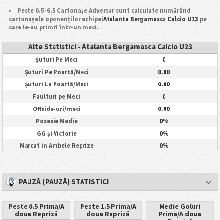
Peste 0.5-6.5 Cartonașe Adversar sunt calculate numărând
cartonașele oponenților echipei
Atalanta Bergamasca Calcio U23
pe
care le-au primit într-un meci.
Alte Statistici - Atalanta Bergamasca Calcio U23
0
Șuturi Pe Meci
0.00
Șuturi Pe Poartă/Meci
0.00
Șuturi La Poartă/Meci
0
Faulturi pe Meci
0.00
Offside-uri/meci
0%
Posesie Medie
0%
GG și Victorie
0%
Marcat in Ambele Reprize
PAUZĂ (PAUZĂ) STATISTICI
Peste 0.5 Prima/A
Peste 1.5 Prima/A
Medie Goluri
doua Repriză
doua Repriză
Prima/A doua