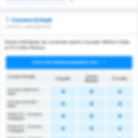
Cornere Echipă
Cornere Luate/Oponent
Datele individuale ale cornerelor pentru Cacador Atletico Clube
și CA Carlos Renaux.
DATA FOR PREMIUM MEMBERS ONLY
Cornere Echipă
Carlos
Caçador
În medie
Renaux
Cornere obținute /
Meci
Cornere primite /
Meci
Peste 2.5 - Cornere
Câștigate
Peste 3.5 - Cornere
Câștigate