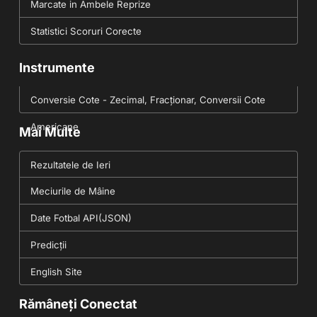
Marcate in Ambele Reprize
Statistici Scoruri Corecte
Instrumente
Conversie Cote - Zecimal, Fracționar, Conversii Cote
Americane
Mai Multe
Rezultatele de Ieri
Meciurile de Mâine
Date Fotbal API(JSON)
Predicții
English Site
Rămâneți Conectat