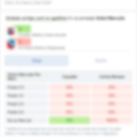
Cine va marca mai mult?
Ambele echipe sunt la egalitate
în ce privește
Goluri Marcate
0
Cacador Atletico Clube (Acasă)
0
CA Carlos Renaux (Deplasare)
Final
1H/2H
Goluri Marcate Per
Caçador
Carlos Renaux
Meci
0%
0%
Peste 0.5
0%
0%
Peste 1.5
0%
0%
Peste 2.5
0%
0%
Peste 3.5
0%
100%
Nu au Marcat
* Statisticile se bazează pe recordul de marcări de acasă ale echipei Cacador
Atletico Clube și datele echipei CA Carlos Renaux în meciurile în deplasare.