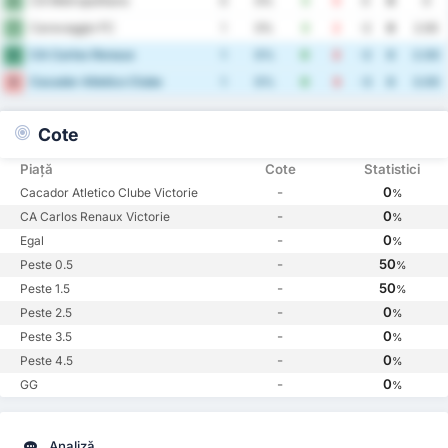
CA Metropolitano
6
0
0%
0
0
0
0
0
Caravaggio FC
7
1
0%
0
2
-2
0
2.00
CA Carlos Renaux
8
1
0%
0
2
-2
0
2.00
Cacador Atletico Clube
9
1
0%
0
3
-3
0
3.00
Cote
Piață
Cote
Statistici
-
0
Cacador Atletico Clube Victorie
%
-
0
CA Carlos Renaux Victorie
%
-
0
Egal
%
-
50
Peste 0.5
%
-
50
Peste 1.5
%
-
0
Peste 2.5
%
-
0
Peste 3.5
%
-
0
Peste 4.5
%
-
0
GG
%
Analiză