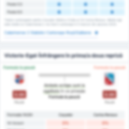
Peste 5.5
Peste 6.5
Totalul cartonașelor pentru Cacador Atletico Clube și CA Carlos Renaux. Media ligii
este media lui Catarinense 2. Au fost 0 cartonașe în 5 meciuri din sezonul 2023.
Catarinense 2 Statistici Cartonașe Roșii/Galbene
Victorie-Egal-Înfrângere în prima/a doua repriză
Formula la pauză
Formula la pauză
Ambele echipe sunt la
egalitate
în ce privește
0.00
0.00
Formula la pauză
Pauză
Pauză
Formație 1H/2H
Caçador
Carlos Renaux
0%
0%
1H Victorii