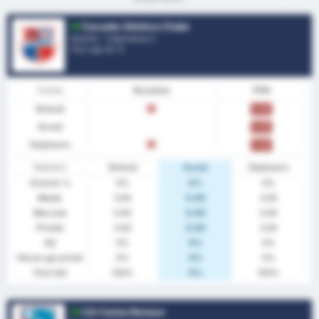
Cacador Atletico Clube
Brazilia - Catarinense 2
Poz Ligă.
9
/ 9
Formă
Rezultate
PPM
Sinteză
Î
0.00
Acasă
0.00
Deplasare
Î
0.00
Statistici
Sinteză
Acasă
Deplasare
Victorie %
0%
0%
0%
Medie
3.00
0.00
3.00
Marcate
0.00
0.00
0.00
Primite
3.00
0.00
3.00
GG
0%
0%
0%
Niciun gol primit
0%
0%
0%
Fără Gol
100%
0%
100%
CA Carlos Renaux