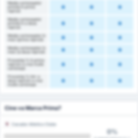
Media cartonașelor
primite în prima
repriză
Media cartonașelor
primite în a doua
repriză
Media cartonașelor în
meci (prima repriză)
Media cartonașelor în
meci (a doua repriză)
Procentaj % în prima
repriză cu mai multe
cartonașe
Procentaj % într-a
doua repriză cu mai
multe cartonașe
Cine va Marca Prima?
Cacador Atletico Clube
0%