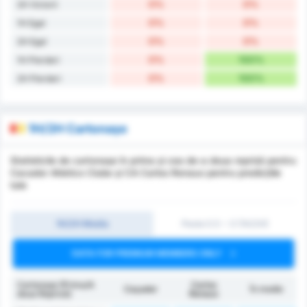
0%
0%
2H Victorii
0%
0%
1H Egal
0%
0%
2H Egal
0%
100%
1H Pierderi
0%
100%
2H Pierderi
1H/2H Cartonașe
Statisticile de cartonașe în prima și cea de-a doua repriză pentru
Cacador Atletico Clube și CA Carlos Renaux pentru predicțiile
tale
1H/2H Media
Peste 0.5 ~ 3 (1H/2H)
DATA FOR PREMIUM MEMBERS ONLY
Cartonașe (Prima/A
Carlos
Caçador
În medie
doua Repriză)
Renaux