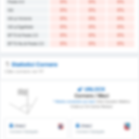
0%
0%
0%
Peste 4.5
0%
0%
0%
GG
0%
0%
0%
GG și Victorie
0%
0%
0%
GG și Egalitate
0%
0%
0%
BTTS & Peste 2.5
0%
0%
0%
BTTS Nu & Peste 2.5
Statistici Cornere
Câte cornere vor fi?
UNLOCK
Cornere / Meci
* Media cornerelor pe meci
între Cacador Atletico
Clube și CA Carlos Renaux
/meci
/meci
Cornere Câștigate
Cornere Câștigate