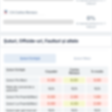
A marcat prima în 0 / 1
meciuri
CA Carlos Renaux
0%
A marcat prima în 0 / 1
meciuri
Șuturi, Offside-uri, Faulturi și altele
Șuturi Echipă
Șuturi Meci
Șuturi Echipă
Carlos
Caçador
În medie
Renaux
0.00
6.00
3.00
Șuturi Pe Meci
Rata de conversie a
N/A
N/A
N/A
șuturilor
0.00
2.00
1.00
Șuturi Pe Poartă/Meci
0.00
4.00
2.00
Șuturi La Poartă/Meci
N/A
N/A
N/A
Șuturi per gol marcat