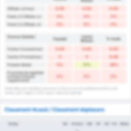
Renaux
0.00
0.00
0.00
Offside-uri/meci
0%
0%
0%
Peste 2.5 Offside-uri
0%
0%
0%
Peste 3.5 Offside-uri
Diverse Statistici
Carlos
Caçador
În medie
Renaux
0.00
0.00
0.00
Faulturi Comise/meci
0
0
0.00
Faulturi Primite/meci
0%
51%
26%
Posesie Medie
Procentaj de egalitate
0%
0%
0%
la finalul timpului
regulamentar
Unele date sunt rotunjite în plus sau în minus la cel mai apropiat procent și, prin
urmare, pot fi egale cu 101% atunci când sunt adunate.
Clasament Acasă / Clasament deplasare
Echipa
MJ
Victorie
GM
GP
DG
Pct
Medie