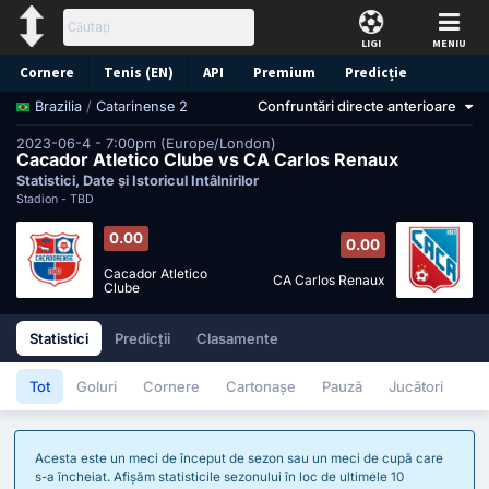
LIGI
MENIU
Cornere
Tenis (EN)
API
Premium
Predicție
/
Catarinense 2
Confruntări directe anterioare
Brazilia
2023-06-4 - 7:00pm (Europe/London)
Cacador Atletico Clube vs CA Carlos Renaux
Statistici, Date și Istoricul Întâlnirilor
Stadion -
TBD
0.00
0.00
Cacador Atletico
CA Carlos Renaux
Clube
Statistici
Predicții
Clasamente
Tot
Goluri
Cornere
Cartonașe
Pauză
Jucători
Acesta este un meci de început de sezon sau un meci de cupă care
s-a încheiat. Afișăm statisticile sezonului în loc de ultimele 10