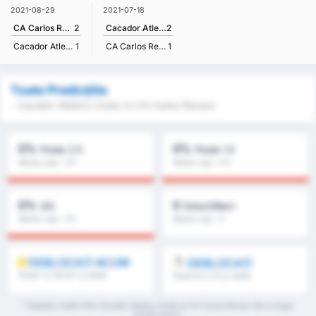
2021-08-29
2021-07-18
CA Carlos Renaux
2
Cacador Atletico Clube
2
Cacador Atletico Clube
1
CA Carlos Renaux
1
Toate Predicțiile
- Cacador Atletico Clube vs CA Carlos Renaux
0%
0%
Peste 2.5
Peste 1.5
Media Ligii : 0%
Media Ligii : 0%
0%
0
GG
Goluri/Meci
Media Ligii : 0%
Media Ligii : 0
DEBLOCAȚI ACUM
DEBLOCAȚI
Peste 1.5, MT/ST și altele
Peste 8.5, 9.5 și altele
* Statistici medii între Cacador Atletico Clube și CA Carlos Renaux de-a lungul
acestui sezon.