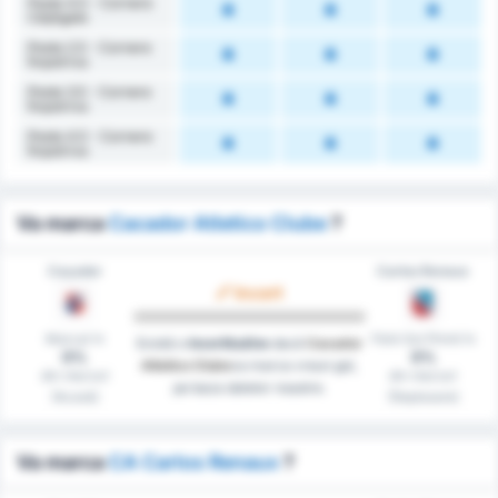
Peste 4.5 - Cornere
Câștigate
Peste 2.5 - Cornere
Împotriva
Peste 3.5 - Cornere
Împotriva
Peste 4.5 - Cornere
Împotriva
Va marca
Cacador Atletico Clube
?
Caçador
Carlos Renaux
Incert
Marcat în
Fără Gol Primit în
Există o
Incertitudine
dacă
Cacador
0%
0%
Atletico Clube
va marca vreun gol,
din meciuri
din meciuri
pe baza datelor noastre.
(Acasă)
(Deplasare)
Va marca
CA Carlos Renaux
?