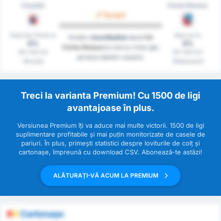
Caçador
Carlos Renaux
Incert
Fără Gol Primit în
Marcat în
Există o
Incertitudine
dacă
CA
0%
0%
Carlos Renaux
va marca vreun gol,
din meciuri
din meciuri
pe baza datelor noastre.
(Acasă)
(Deplasare)
Treci la varianta Premium! Cu 1500 de ligi
avantajoase în plus.
Versiunea Premium îți va aduce mai multe victorii. 1500 de ligi
suplimentare profitabile și mai puțin monitorizate de casele de
pariuri. În plus, primești statistici despre loviturile de colț și
cartonașe, împreună cu download CSV. Abonează-te astăzi!
ALĂTURAȚI-VĂ ACUM LA PREMIUM
Cartonașe