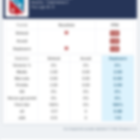
Brazilia - Catarinense 2
Poz Ligă.
8
/ 9
Formă
Rezultate
PPM
Sinteză
Î
0.00
Acasă
0.00
Deplasare
Î
0.00
Statistici
Sinteză
Acasă
Deplasare
Victorie %
0%
0%
0%
Medie
2.00
0.00
2.00
Marcate
0.00
0.00
0.00
Primite
2.00
0.00
2.00
GG
0%
0%
0%
Niciun gol primit
0%
0%
0%
Fără Gol
100%
0%
100%
xG
-0.11
0
0.89
xGA
0.13
0
1.13
Ce înseamnă aceste statistici? Citiți Glosarul