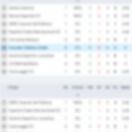
%
Santa Catarina
1
1
100%
3
0
3
3
3.00
Nacao Esportes FC
2
1
100%
2
0
2
3
2.00
SERC Guarani de Palhoca
3
1
0%
1
1
0
1
2.00
Esporte Clube Internacional SC
4
1
0%
1
1
0
1
2.00
CA Carlos Renaux
5
0
0%
0
0
0
0
0
Cacador Atletico Clube
6
0
0%
0
0
0
0
0
Gremio Esportivo Juventus
7
0
0%
0
0
0
0
0
CA Metropolitano
8
0
0%
0
0
0
0
0
Caravaggio FC
9
1
0%
0
2
-2
0
2.00
Echipa
MJ
Victorie
GM
GP
DG
Pct
Medie
%
SERC Guarani de Palhoca
1
1
100%
2
0
2
3
2.00
Esporte Clube Internacional SC
2
1
0%
1
1
0
1
2.00
Gremio Esportivo Juventus
3
1
0%
1
1
0
1
2.00
Caravaggio FC
4
0
0%
0
0
0
0
0