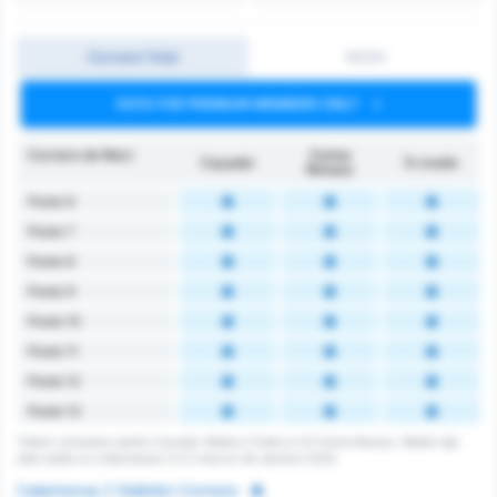
Cornere Total
1H/2H
DATA FOR PREMIUM MEMBERS ONLY
Cornere de Meci
Carlos
Caçador
În medie
Renaux
Peste 6
Peste 7
Peste 8
Peste 9
Peste 10
Peste 11
Peste 12
Peste 13
Totalul cornerelor pentru Cacador Atletico Clube și CA Carlos Renaux. Media ligii
este media lui Catarinense 2 în 5 meciuri din sezonul 2023.
Catarinense 2 Statistici Cornere