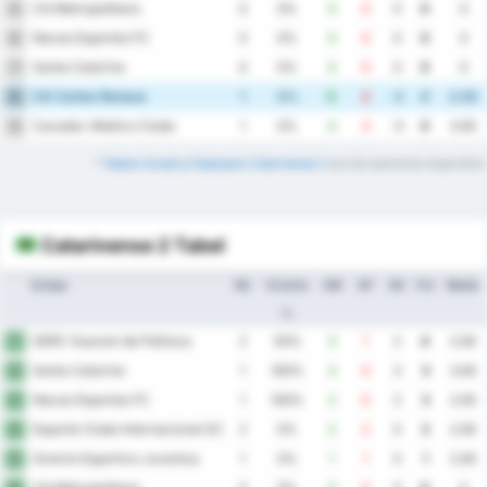
CA Metropolitano
5
0
0%
0
0
0
0
0
Nacao Esportes FC
6
0
0%
0
0
0
0
0
Santa Catarina
7
0
0%
0
0
0
0
0
CA Carlos Renaux
8
1
0%
0
2
-2
0
2.00
Cacador Atletico Clube
9
1
0%
0
3
-3
0
3.00
*
Tabelul Acasă și Deplasare Catarinense 2
sunt de asemenea disponibile.
Catarinense 2 Tabel
Echipa
MJ
Victorie
GM
GP
DG
Pct
Medie
%
SERC Guarani de Palhoca
1
2
50%
3
1
2
4
2.00
Santa Catarina
2
1
100%
3
0
3
3
3.00
Nacao Esportes FC
3
1
100%
2
0
2
3
2.00
Esporte Clube Internacional SC
4
2
0%
2
2
0
2
2.00
Gremio Esportivo Juventus
5
1
0%
1
1
0
1
2.00