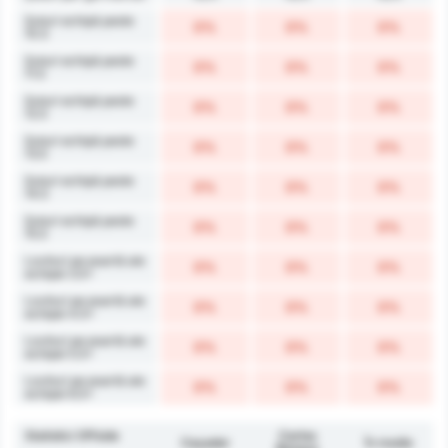
Șuturi echipă peste
0%
0%
0%
10.5
Șuturi echipă peste
0%
0%
0%
11.5
Șuturi echipă peste
0%
0%
0%
12.5
Șuturi echipă peste
0%
0%
0%
13.5
Șuturi echipă peste
0%
0%
0%
14.5
Șuturi echipă peste
0%
0%
0%
15.5
Lovituri pe poartă ale
0%
0%
0%
echipei 3.5+
Lovituri pe poartă ale
0%
0%
0%
echipei 4.5+
Lovituri pe poartă ale
0%
0%
0%
echipei 5.5+
Lovituri pe poartă ale
0%
0%
0%
echipei 6.5+
Statistici Offside
Carlos
Caçador
În medie