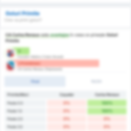
Goluri Primite
Cine va primi goluri?
CA Carlos Renaux
este
avantajos
în ceea ce privește
Goluri
Primite
0
Cacador Atletico Clube (Acasă)
2 Primit/meci
CA Carlos Renaux (Deplasare)
Final
1H/2H
Primite/Meci
Caçador
Carlos Renaux
0%
100%
Peste 0.5
0%
100%
Peste 1.5
0%
0%
Peste 2.5
0%
0%
Peste 3.5