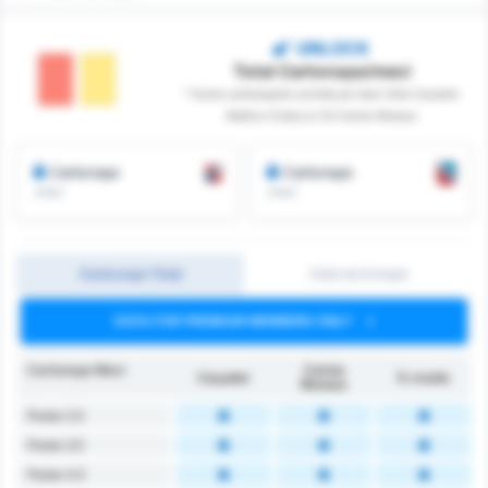
UNLOCK
Total Cartonașe/meci
* Suma cartonașelor primite pe meci între Cacador
Atletico Clube și CA Carlos Renaux
Cartonașe
Cartonașe
/meci
/meci
Cartonașe Total
Cărți de Echipă
DATA FOR PREMIUM MEMBERS ONLY
Cartonașe Meci
Carlos
Caçador
În medie
Renaux
Peste 2.5
Peste 3.5
Peste 4.5