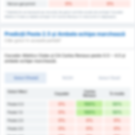
0%
0%
Niciun gol primit
* Statisticile se bazează pe recordul de goluri primite acasă ale echipei Cacador
Atletico Clube și datele echipei CA Carlos Renaux în meciurile în deplasare.
Predicții Peste 2.5 și Ambele echipe marchează
Câte goluri în această partidă?
Cacador Atletico Clube și CA Carlos Renaux peste 0.5 ~ 4.5 și
ambele echipe marchează.
Goluri (Peste)
1H/2H
Goluri (Sub)
Goluri Meci
Carlos
Caçador
În medie
Renaux
0%
100%
50%
Peste 0.5
0%
100%
50%
Peste 1.5
0%
0%
0%
Peste 2.5
0%
0%
0%
Peste 3.5