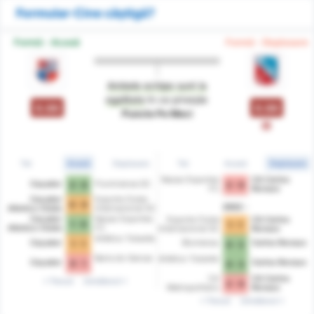
Formular-Cine câștigă?
Formă - Acasă
Formă - Deplasare
Ambele echipe sunt la
egalitate
în ce privește
0.00
0.00
Puncte Pe Meci
Î
Tot
Acasă
Deplasare
Tot
Acasă
Deplasare
Nacao Esportes
CA Carlos
Caçador
Fluminense SC
3 - 0
2 - 0
FC
Renaux
Cacador
Esporte Clube
0 - 0
2022
Atletico Clube
Internacional SC
Cacador
Nacao Esportes
Esporte Clube
CA Carlos
1 - 0
1 - 1
Atletico Clube
FC
Internacional SC
Renaux
Atlético Tubarão
Caçador
Blumenau
Carlos Renaux
1 - 1
0 - 2
Barra do Garcas
Atlético Tubarão
Caçador
Carlos Renaux
0 - 1
0 - 3
CA
CA Carlos
Trecut
Următorul
2 - 0
Metropolitano
Renaux
Trecut
Următorul