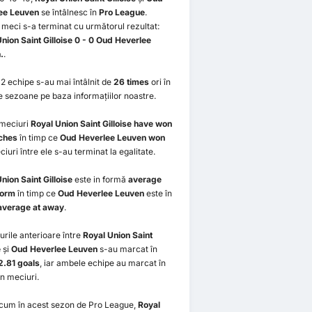
ee Leuven
se întâlnesc în
Pro League
.
 meci s-a terminat cu următorul rezultat:
nion Saint Gilloise 0 - 0 Oud Heverlee
.
.
2 echipe s-au mai întâlnit de
26 times
ori în
e sezoane pe baza informațiilor noastre.
 meciuri
Royal Union Saint Gilloise have won
ches
în timp ce
Oud Heverlee Leuven won
ciuri între ele s-au terminat la egalitate.
nion Saint Gilloise
este in formă
average
form
în timp ce
Oud Heverlee Leuven
este în
average at away
.
urile anterioare între
Royal Union Saint
e
și
Oud Heverlee Leuven
s-au marcat în
2.81 goals
, iar ambele echipe au marcat în
n meciuri.
cum în acest sezon de Pro League,
Royal