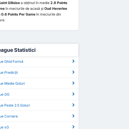
aint Gilloise
a obținut în medie
2.6 Points
ame
în meciurile de acasă și
Oud Heverlee
 0.6 Points Per Game
în meciurile din
are.
ague Statistici
ue Ghid Formă
e Predicții
ue Medie Goluri
ue GG
e Peste 2.5 Goluri
ue Cornere
ue xG