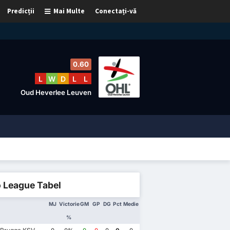
Predicții
Mai Multe
Conectați-vă
0.60
L
W
D
L
L
Oud Heverlee Leuven
o League Tabel
MJ
Victorie
GM
GP
DG
Pct
Medie
%