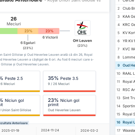
Cercle
1
Club B
2
KAA Ge
3
26
Meciuri
KRC G
4
23%
23%
KV Kort
5
6 Victorii
OH Leuven
YR KV 
6
6 Egaluri
(23%)
(23%)
KVC We
7
Union Saint Gilloise și Oud Heverlee Leuven arată că din 26, Royal
Lommel
8
Oud Heverlee Leuven a câștigat de 6 ori. Au fost 6 meciuri care s-
nt Gilloise și Oud Heverlee Leuven.
Oud He
9
RAAL L
10
%
35%
Peste 2.5
Peste 3.5
Royal 
11
26 Meciuri
9 / 26 Meciuri
RSC An
12
Sint Tr
13
%
23%
Niciun gol
Niciun gol
it
primit
Sportin
14
 Union Saint Gilloise
Oud Heverlee Leuven
Royal S
15
Royal U
16
ezultate Anterioare
Waasla
2024-11-24
17
2025-01-19
2024-03-2
2023-08