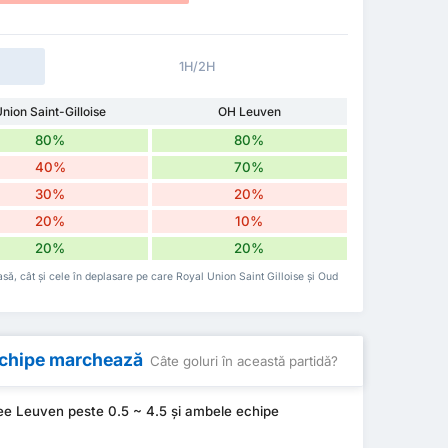
1H/2H
nion Saint-Gilloise
OH Leuven
80%
80%
40%
70%
30%
20%
20%
10%
20%
20%
casă, cât și cele în deplasare pe care Royal Union Saint Gilloise și Oud
 echipe marchează
Câte goluri în această partidă?
lee Leuven peste 0.5 ~ 4.5 și ambele echipe