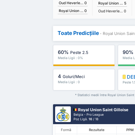
Oud Heverlee Leuven
0
Royal Union Saint Gilloise
5
Royal Union Saint Gilloise
0
Oud Heverlee Leuven
0
Toate Predicțiile
- Royal Union Sain
60%
90%
Peste 2.5
Media Ligii : 0%
Media L
4
DE
Goluri/Meci
Media Ligii : 0
Peste 1.
* Statistici medii între Royal Union Sain
Royal Union Saint Gilloise
Belgia - Pro League
Poz Ligă.
16
/ 18
Formă
Rezultate
PPM