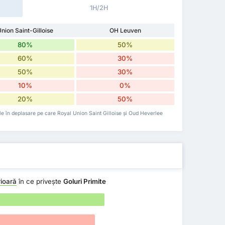
1H/2H
nion Saint-Gilloise
OH Leuven
80%
50%
60%
30%
50%
30%
10%
0%
20%
50%
 cele în deplasare pe care Royal Union Saint Gilloise și Oud Heverlee
ioară
în ce privește
Goluri Primite