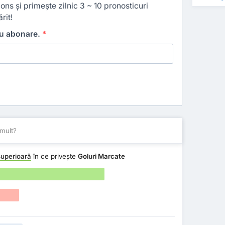
ns și primește zilnic 3 ~ 10 pronosticuri
rit!
ru abonare.
*
mult?
uperioară
în ce privește
Goluri Marcate