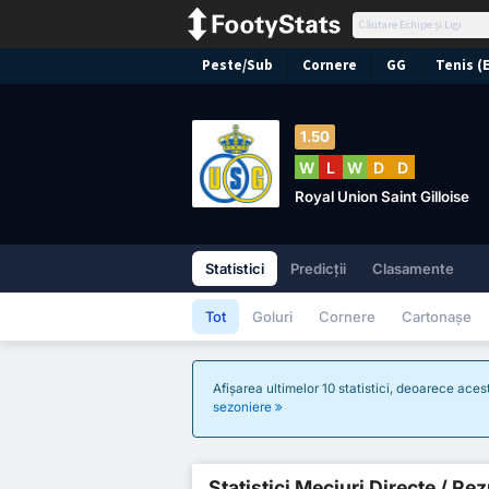
Peste/Sub
Cornere
GG
Tenis (
1.50
W
L
W
D
D
Royal Union Saint Gilloise
Statistici
Predicții
Clasamente
Tot
Goluri
Cornere
Cartonașe
Afișarea ultimelor 10 statistici, deoarece ace
sezoniere
Statistici Meciuri Directe / Re