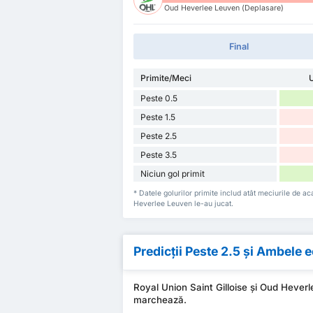
Oud Heverlee Leuven (Deplasare)
Final
Primite/Meci
U
Peste 0.5
Peste 1.5
Peste 2.5
Peste 3.5
Niciun gol primit
* Datele golurilor primite includ atât meciurile de a
Heverlee Leuven le-au jucat.
Predicții Peste 2.5 și Ambele
Royal Union Saint Gilloise și Oud Hever
marchează.