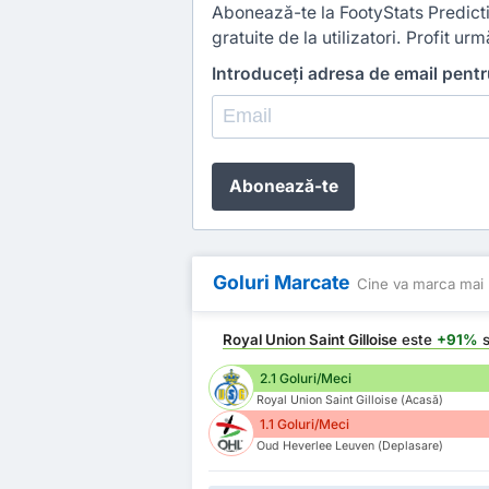
Abonează-te la FootyStats Predictio
gratuite de la utilizatori. Profit urmă
Introduceți adresa de email pent
Abonează-te
Goluri Marcate
Cine va marca mai 
Royal Union Saint Gilloise
este
+91%
s
2.1 Goluri/Meci
Royal Union Saint Gilloise (Acasă)
1.1 Goluri/Meci
Oud Heverlee Leuven (Deplasare)