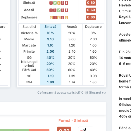
Sinteză
0.60
Î
V
E
Î
Î
Heverl
Acasă
0.60
Î
Î
V
Î
Î
Ultimul
Royal U
Deplasare
0.60
E
Î
E
Î
E
Leuven
are
Statistici
Sinteză
Acasă
Deplasare
Victorie %
10%
20%
0%
Aceste 
0
Medie
3.10
3.60
2.60
ultimel
0
Marcate
1.10
1.20
1.00
0
Primite
2.00
2.40
1.60
Din 26
%
GG
40%
20%
60%
14 mat
Niciun gol
6
. 6 me
%
20%
20%
20%
primit
%
Fără Gol
50%
60%
40%
Royal U
0
xG
1.19
1.39
0.98
home 
9
xGA
1.80
1.74
1.86
formă
Ce înseamnă aceste statistici? Citiți Glosarul
În meci
Gillois
medie
46%
di
Formă - Sinteză
Până a
0.60