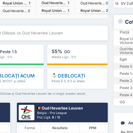
Oud Heverlee Leuven
1
Royal Union Saint Gilloise
1
Oud Heverlee Leuven
0
SV Zul
18
Royal Union Saint Gilloise
2
Royal Union Saint Gilloise
1
Oud Heverlee Leuven
0
Co
Piață
t Gilloise vs Oud Heverlee Leuven
Royal Un
Victorie
Oud He
55%
Peste 1.5
GG
Victorie
igii : 0%
Media Ligii : 0%
Egal
Peste 0
Peste 1.
BLOCAȚI ACUM
DEBLOCAȚI
Peste 2
5, MT/ST și altele
Peste 8.5, 9.5 și altele
Peste 3
t Gilloise și Oud Heverlee Leuven de-a lungul acestui sezon.
Peste 4
GG
Oud Heverlee Leuven
Belgia - Pro League
Poz Ligă.
9
/ 18
An
Formă
Rezultate
PPM
Pe 202