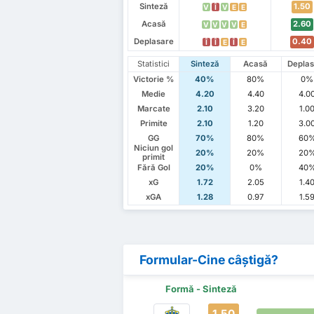
Sinteză
1.50
V
Î
V
E
E
Acasă
2.60
V
V
V
V
E
Deplasare
0.40
Î
Î
E
Î
E
Statistici
Sinteză
Acasă
Deplas
Victorie %
40%
80%
0%
Medie
4.20
4.40
4.0
Marcate
2.10
3.20
1.0
Primite
2.10
1.20
3.0
GG
70%
80%
60
Niciun gol
20%
20%
20
primit
Fără Gol
20%
0%
40
xG
1.72
2.05
1.4
xGA
1.28
0.97
1.5
Formular-Cine câștigă?
Formă - Sinteză
1.50