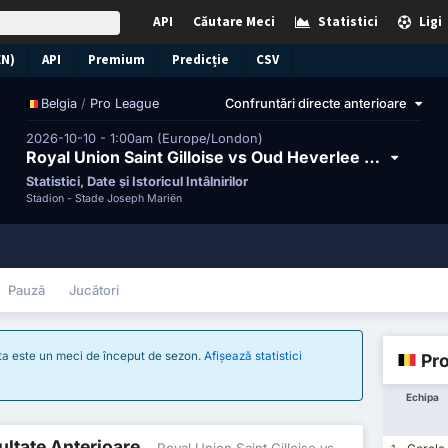
API
Căutare Meci
Statistici
Ligi
EN)
API
Premium
Predicție
CSV
/
Pro League
Confruntări directe anterioare
Belgia
2026-10-10 - 1:00am (Europe/London)
Royal Union Saint Gilloise vs Oud Heverlee Leuven
Statistici, Date și Istoricul Întâlnirilor
Stadion -
Stade Joseph Mariën
Pauză
Jucători
sta este un meci de început de sezon.
Afișează statistici
Pr
Echipa
zultate Anterioare
- Royal Union Saint Gilloise vs