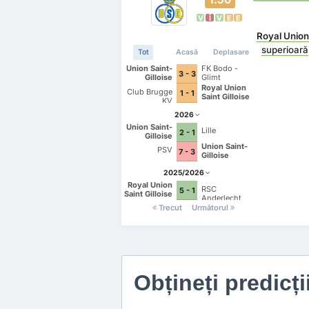
V
Î
V
E
E
Royal Union 
superioară
Tot
Acasă
Deplasare
Union Saint-
FK Bodo -
3 - 3
Gilloise
Glimt
Royal Union
Club Brugge
1 - 1
Saint Gilloise
KV
2026
Union Saint-
Lille
2 - 1
Gilloise
Union Saint-
PSV
7 - 3
Gilloise
2025/2026
Royal Union
RSC
5 - 1
Saint Gilloise
Anderlecht
Trecut
Următorul
Obțineți predicți