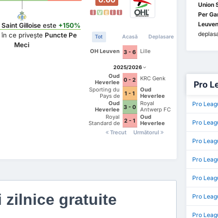
Union S
Î
V
E
Î
Î
Per G
Leuven
Saint Gilloise
este
+150%
deplas
în ce privește
Puncte Pe
Tot
Acasă
Deplasare
Meci
OH Leuven
Lille
3 - 6
2025/2026
Oud
KRC Genk
0 - 2
Heverlee
Pro Le
Leuven
Sporting du
Oud
1 - 1
Pays de
Heverlee
Charleroi
Leuven
Oud
Royal
Pro Leag
3 - 0
Heverlee
Antwerp FC
Leuven
Royal
Oud
2 - 1
Pro Leagu
Standard de
Heverlee
Liege
Leuven
Trecut
Următorul
Pro Leag
Pro Leag
Pro Leagu
i zilnice gratuite
Pro Leag
Pro Leag