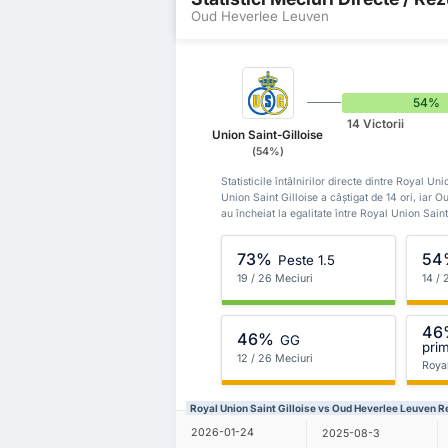
Oud Heverlee Leuven
54%
14 Victorii
Union Saint-Gilloise
(54%)
Statisticile întâlnirilor directe dintre Royal 
Union Saint Gilloise a câștigat de 14 ori, iar 
au încheiat la egalitate între Royal Union Sai
73%
54
Peste 1.5
19 / 26 Meciuri
14 / 
46
46%
GG
prim
12 / 26 Meciuri
Royal
Royal Union Saint Gilloise vs Oud Heverlee Leuven R
2026-01-24
2025-08-3