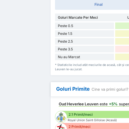
Final
Goluri Marcate Per Meci
U
Peste 0.5
Peste 1.5
Peste 2.5
Peste 3.5
Nu au Marcat
* Statisticile includ atât meciurile de acasă, cât și
Leuven le-au jucat.
Goluri Primite
Cine va primi goluri?
Oud Heverlee Leuven
este
+5%
super
2.1 Primit/meci
Royal Union Saint Gilloise (Acasă)
2 Primit/meci