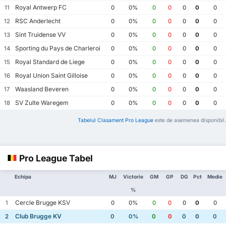
Royal Antwerp FC
11
0
0%
0
0
0
0
0
RSC Anderlecht
12
0
0%
0
0
0
0
0
Sint Truidense VV
13
0
0%
0
0
0
0
0
Sporting du Pays de Charleroi
14
0
0%
0
0
0
0
0
Royal Standard de Liege
15
0
0%
0
0
0
0
0
Royal Union Saint Gilloise
16
0
0%
0
0
0
0
0
Waasland Beveren
17
0
0%
0
0
0
0
0
SV Zulte Waregem
18
0
0%
0
0
0
0
0
Tabelul Clasament Pro League
este de asemenea disponibil.
Pro League Tabel
Echipa
MJ
Victorie
GM
GP
DG
Pct
Medie
%
Cercle Brugge KSV
1
0
0%
0
0
0
0
0
Club Brugge KV
2
0
0%
0
0
0
0
0