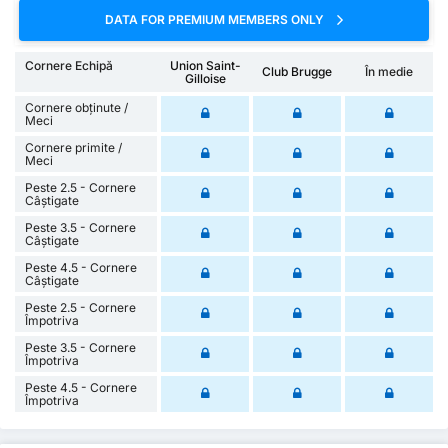
DATA FOR PREMIUM MEMBERS ONLY
Cornere Echipă
Union Saint-
Club Brugge
În medie
Gilloise
Cornere obținute /
Meci
Cornere primite /
Meci
Peste 2.5 - Cornere
Câștigate
Peste 3.5 - Cornere
Câștigate
Peste 4.5 - Cornere
Câștigate
Peste 2.5 - Cornere
Împotriva
Peste 3.5 - Cornere
Împotriva
Peste 4.5 - Cornere
Împotriva