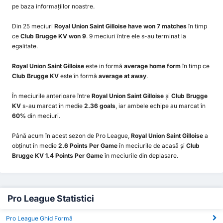
pe baza informațiilor noastre.
Din 25 meciuri
Royal Union Saint Gilloise have won 7 matches
în timp
ce
Club Brugge KV won 9
. 9 meciuri între ele s-au terminat la
egalitate.
Royal Union Saint Gilloise
este in formă
average home form
în timp ce
Club Brugge KV
este în formă
average at away
.
În meciurile anterioare între
Royal Union Saint Gilloise
și
Club Brugge
KV
s-au marcat în medie
2.36 goals
, iar ambele echipe au marcat în
60%
din meciuri.
Până acum în acest sezon de Pro League,
Royal Union Saint Gilloise
a
obținut în medie
2.6 Points Per Game
în meciurile de acasă și
Club
Brugge KV 1.4 Points Per Game
în meciurile din deplasare.
Pro League Statistici
Pro League Ghid Formă