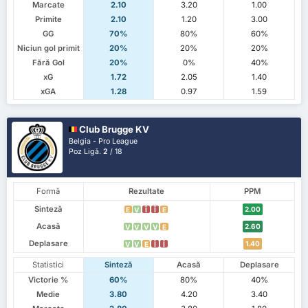
Marcate
2.10
3.20
1.00
Primite
2.10
1.20
3.00
GG
70%
80%
60%
Niciun gol primit
20%
20%
20%
Fără Gol
20%
0%
40%
xG
1.72
2.05
1.40
xGA
1.28
0.97
1.59
Club Brugge KV
Belgia - Pro League
Poz Ligă.
2
/ 18
Formă
Rezultate
PPM
Sinteză
2.00
E
V
Î
Î
E
Acasă
2.60
V
V
V
V
E
Deplasare
1.40
V
V
E
Î
Î
Statistici
Sinteză
Acasă
Deplasare
Victorie %
60%
80%
40%
Medie
3.80
4.20
3.40