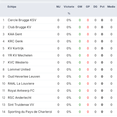
Echipa
MJ
Victorie
GM
GP
DG
Pct
Medie
%
Cercle Brugge KSV
1
0
0%
0
0
0
0
0
Club Brugge KV
2
0
0%
0
0
0
0
0
KAA Gent
3
0
0%
0
0
0
0
0
KRC Genk
4
0
0%
0
0
0
0
0
KV Kortrijk
5
0
0%
0
0
0
0
0
YR KV Mechelen
6
0
0%
0
0
0
0
0
KVC Westerlo
7
0
0%
0
0
0
0
0
Lommel United
8
0
0%
0
0
0
0
0
Oud Heverlee Leuven
9
0
0%
0
0
0
0
0
RAAL La Louviere
10
0
0%
0
0
0
0
0
Royal Antwerp FC
11
0
0%
0
0
0
0
0
RSC Anderlecht
12
0
0%
0
0
0
0
0
Sint Truidense VV
13
0
0%
0
0
0
0
0
Sporting du Pays de Charleroi
14
0
0%
0
0
0
0
0