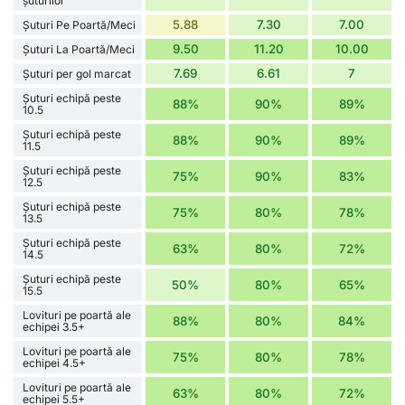
șuturilor
5.88
7.30
7.00
Șuturi Pe Poartă/Meci
9.50
11.20
10.00
Șuturi La Poartă/Meci
7.69
6.61
7
Șuturi per gol marcat
Șuturi echipă peste
88%
90%
89%
10.5
Șuturi echipă peste
88%
90%
89%
11.5
Șuturi echipă peste
75%
90%
83%
12.5
Șuturi echipă peste
75%
80%
78%
13.5
Șuturi echipă peste
63%
80%
72%
14.5
Șuturi echipă peste
50%
80%
65%
15.5
Lovituri pe poartă ale
88%
80%
84%
echipei 3.5+
Lovituri pe poartă ale
75%
80%
78%
echipei 4.5+
Lovituri pe poartă ale
63%
80%
72%
echipei 5.5+