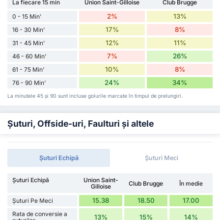
La fiecare 15 min
Union Saint-Gilloise
Club Brugge
2%
13%
0 - 15 Min'
17%
8%
16 - 30 Min'
12%
11%
31 - 45 Min'
7%
26%
46 - 60 Min'
10%
8%
61 - 75 Min'
24%
34%
76 - 90 Min'
La minutele 45 și 90 sunt incluse golurile marcate în timpul de prelungiri.
Șuturi, Offside-uri, Faulturi și altele
Șuturi Echipă
Șuturi Meci
Șuturi Echipă
Union Saint-
Club Brugge
În medie
Gilloise
15.38
18.50
17.00
Șuturi Pe Meci
Rata de conversie a
13%
15%
14%