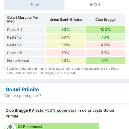
Final
1H/2H
Goluri Marcate Per
Union Saint-Gilloise
Club Brugge
Meci
80%
100%
Peste 0.5
60%
70%
Peste 1.5
50%
40%
Peste 2.5
10%
30%
Peste 3.5
20%
0%
Nu au Marcat
* Statisticile includ atât meciurile de acasă, cât și cele în deplasare pe care Royal
Union Saint Gilloise și Club Brugge KV le-au jucat.
Goluri Primite
Cine va primi goluri?
Club Brugge KV
este
+52%
superioară
în ce privește
Goluri
Primite
2.1 Primit/meci