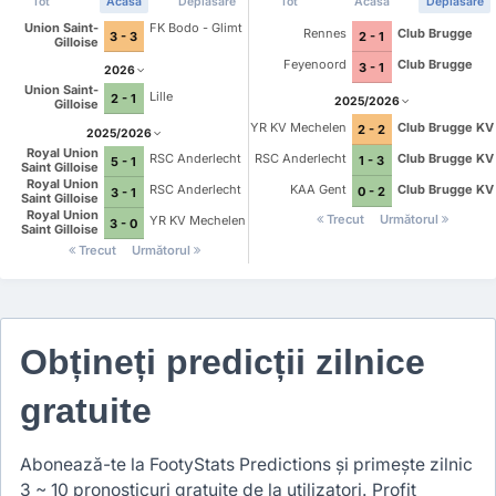
Tot
Acasă
Deplasare
Tot
Acasă
Deplasare
Union Saint-
FK Bodo - Glimt
Rennes
Club Brugge
3 - 3
2 - 1
Gilloise
Feyenoord
Club Brugge
3 - 1
2026
Union Saint-
Lille
2 - 1
2025/2026
Gilloise
YR KV Mechelen
Club Brugge KV
2 - 2
2025/2026
Royal Union
RSC Anderlecht
Club Brugge KV
RSC Anderlecht
1 - 3
5 - 1
Saint Gilloise
Royal Union
KAA Gent
Club Brugge KV
RSC Anderlecht
0 - 2
3 - 1
Saint Gilloise
Royal Union
Trecut
Următorul
YR KV Mechelen
3 - 0
Saint Gilloise
Trecut
Următorul
Obțineți predicții zilnice
gratuite
Abonează-te la FootyStats Predictions și primește zilnic
3 ~ 10 pronosticuri gratuite de la utilizatori. Profit