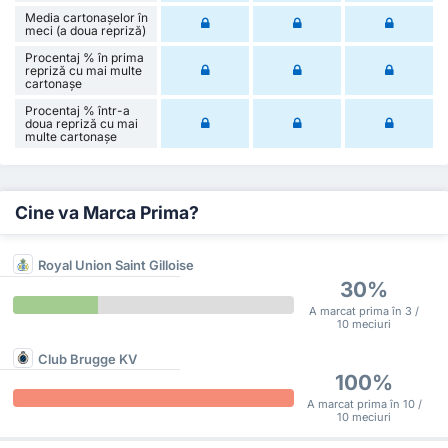
Media cartonașelor în
meci (a doua repriză)
Procentaj % în prima
repriză cu mai multe
cartonașe
Procentaj % într-a
doua repriză cu mai
multe cartonașe
Cine va Marca Prima?
Royal Union Saint Gilloise
30%
A marcat prima în 3 /
10 meciuri
Club Brugge KV
100%
A marcat prima în 10 /
10 meciuri