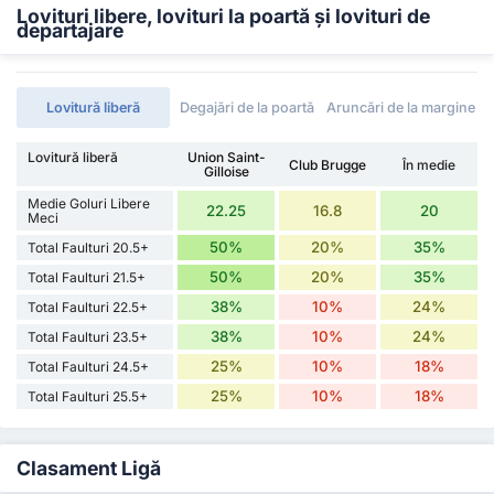
Lovituri libere, lovituri la poartă și lovituri de
departajare
Lovitură liberă
Degajări de la poartă
Aruncări de la margine
Lovitură liberă
Union Saint-
Club Brugge
În medie
Gilloise
Medie Goluri Libere
22.25
16.8
20
Meci
50%
20%
35%
Total Faulturi 20.5+
50%
20%
35%
Total Faulturi 21.5+
38%
10%
24%
Total Faulturi 22.5+
38%
10%
24%
Total Faulturi 23.5+
25%
10%
18%
Total Faulturi 24.5+
25%
10%
18%
Total Faulturi 25.5+
Clasament Ligă