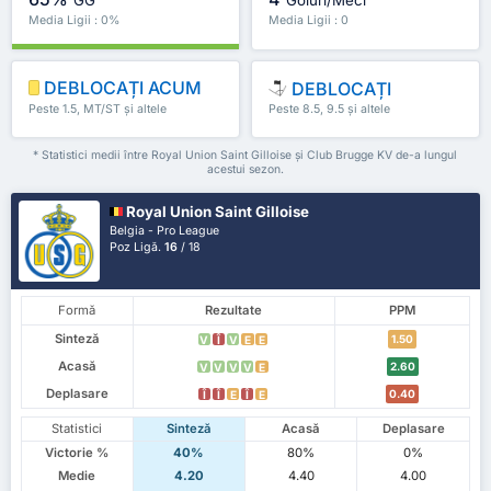
Media Ligii : 0%
Media Ligii : 0
DEBLOCAȚI ACUM
DEBLOCAȚI
Peste 1.5, MT/ST și altele
Peste 8.5, 9.5 și altele
* Statistici medii între Royal Union Saint Gilloise și Club Brugge KV de-a lungul
acestui sezon.
Royal Union Saint Gilloise
Belgia - Pro League
Poz Ligă.
16
/ 18
Formă
Rezultate
PPM
Sinteză
1.50
V
Î
V
E
E
Acasă
2.60
V
V
V
V
E
Deplasare
0.40
Î
Î
E
Î
E
Statistici
Sinteză
Acasă
Deplasare
Victorie %
40%
80%
0%
Medie
4.20
4.40
4.00