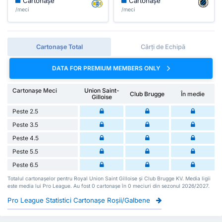
Cartonașe
Cartonașe
/meci
/meci
Cartonașe Total
Cărți de Echipă
DATA FOR PREMIUM MEMBERS ONLY
Cartonașe Meci
Union Saint-
Club Brugge
În medie
Gilloise
Peste 2.5
Peste 3.5
Peste 4.5
Peste 5.5
Peste 6.5
Totalul cartonașelor pentru Royal Union Saint Gilloise și Club Brugge KV. Media ligii
este media lui Pro League. Au fost 0 cartonașe în 0 meciuri din sezonul 2026/2027.
Pro League Statistici Cartonașe Roșii/Galbene