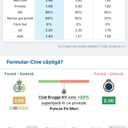
Marcate
2.80
3.80
1.80
Primite
1.00
0.40
1.60
GG
60%
40%
80%
Niciun gol primit
40%
60%
20%
Fără Gol
0%
0%
0%
xG
2.07
2.35
1.79
xGA
1.43
1.27
1.58
Ce înseamnă aceste statistici? Citiți Glosarul
Formular-Cine câștigă?
Formă - Sinteză
Formă - Sinteză
Club Brugge KV
este
+33%
1.50
2.00
superioară
în ce privește
Puncte Pe Meci
V
Î
V
E
E