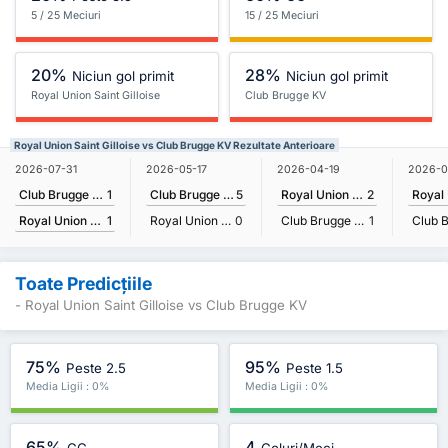
5 / 25 Meciuri
15 / 25 Meciuri
20%
28%
Niciun gol primit
Niciun gol primit
Royal Union Saint Gilloise
Club Brugge KV
Royal Union Saint Gilloise vs Club Brugge KV Rezultate Anterioare
2026-07-31
2026-05-17
2026-04-19
2026-0
Club Brugge KV
1
Club Brugge KV
5
Royal Union Saint Gilloise
2
Royal Union Saint Gilloise
1
Royal Union Saint Gilloise
0
Club Brugge KV
1
Toate Predicțiile
- Royal Union Saint Gilloise vs Club Brugge KV
75%
95%
Peste 2.5
Peste 1.5
Media Ligii : 0%
Media Ligii : 0%
65%
4
GG
Goluri/Meci