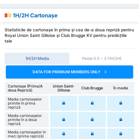
1H/2H Cartonașe
Statisticile de cartonașe în prima și cea de-a doua repriză pentru
Royal Union Saint Gilloise și Club Brugge KV pentru predicțiile
tale
1H/2H Media
Peste 0.5 ~ 3 (1H/2H)
DATA FOR PREMIUM MEMBERS ONLY
Cartonașe (Prima/A
Union Saint-
Club Brugge
În medie
doua Repriză)
Gilloise
Media cartonașelor
primite în prima
repriză
Media cartonașelor
primite în a doua
repriză
Media cartonașelor în
meci (prima repriză)