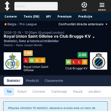
LIGI
MENIU
Cornere
Tenis (EN)
API
Premium
Predicție
/
Pro League
Confruntări directe anterioare
Belgia
2026-12-19 - 12:00am (Europe/London)
Royal Union Saint Gilloise vs Club Brugge KV
Statistici, Date și Istoricul Întâlnirilor
Stadion -
Stade Joseph Mariën
1.50
2.00
L
W
D
D
W
L
L
D
Royal Union Saint
Club Brugge KV
Gilloise
Statistici
Predicții
Clasamente
Tot
Goluri
Cornere
Cartonașe
Pauză
Jucători
Afișarea ultimelor 10 statistici, deoarece acesta este un meci de