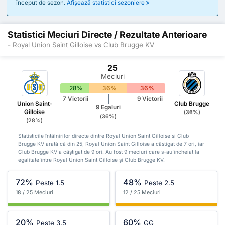
început de sezon.
Afișează statistici sezoniere
Statistici Meciuri Directe / Rezultate Anterioare
- Royal Union Saint Gilloise vs Club Brugge KV
25
Meciuri
28%
36%
36%
7 Victorii
9 Victorii
Union Saint-
Club Brugge
9 Egaluri
Gilloise
(36%)
(36%)
(28%)
Statisticile întâlnirilor directe dintre Royal Union Saint Gilloise și Club
Brugge KV arată că din 25, Royal Union Saint Gilloise a câștigat de 7 ori, iar
Club Brugge KV a câștigat de 9 ori. Au fost 9 meciuri care s-au încheiat la
egalitate între Royal Union Saint Gilloise și Club Brugge KV.
72%
48%
Peste 1.5
Peste 2.5
18 / 25 Meciuri
12 / 25 Meciuri
20%
60%
Peste 3.5
GG