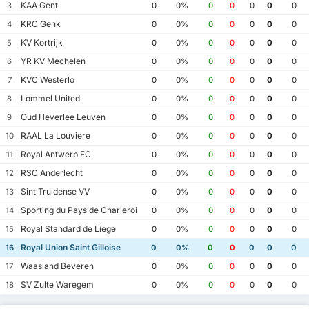
KAA Gent
3
0
0%
0
0
0
0
0
KRC Genk
4
0
0%
0
0
0
0
0
KV Kortrijk
5
0
0%
0
0
0
0
0
YR KV Mechelen
6
0
0%
0
0
0
0
0
KVC Westerlo
7
0
0%
0
0
0
0
0
Lommel United
8
0
0%
0
0
0
0
0
Oud Heverlee Leuven
9
0
0%
0
0
0
0
0
RAAL La Louviere
10
0
0%
0
0
0
0
0
Royal Antwerp FC
11
0
0%
0
0
0
0
0
RSC Anderlecht
12
0
0%
0
0
0
0
0
Sint Truidense VV
13
0
0%
0
0
0
0
0
Sporting du Pays de Charleroi
14
0
0%
0
0
0
0
0
Royal Standard de Liege
15
0
0%
0
0
0
0
0
Royal Union Saint Gilloise
16
0
0%
0
0
0
0
0
Waasland Beveren
17
0
0%
0
0
0
0
0
SV Zulte Waregem
18
0
0%
0
0
0
0
0