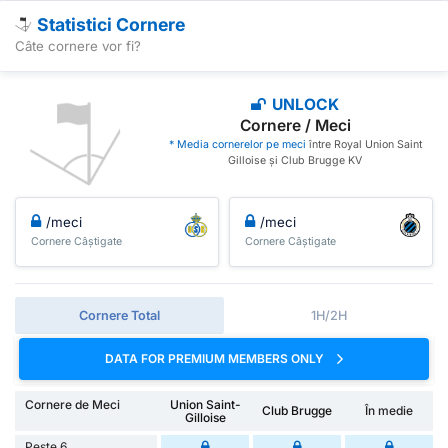
Statistici Cornere
Câte cornere vor fi?
UNLOCK
Cornere / Meci
* Media cornerelor pe meci
între Royal Union Saint
Gilloise și Club Brugge KV
/meci
/meci
Cornere Câștigate
Cornere Câștigate
Cornere Total
1H/2H
DATA FOR PREMIUM MEMBERS ONLY
Cornere de Meci
Union Saint-
Club Brugge
În medie
Gilloise
Peste 6