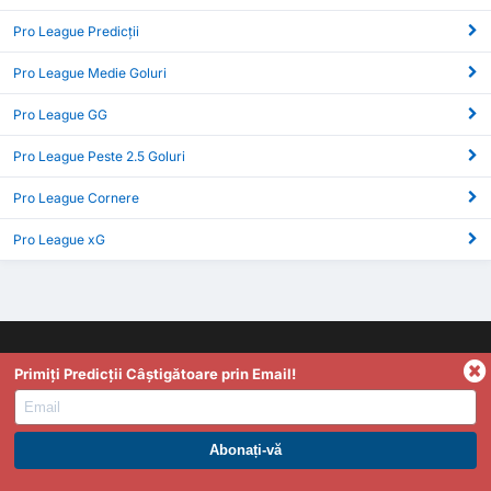
Pro League Predicții
Pro League Medie Goluri
Pro League GG
Pro League Peste 2.5 Goluri
Pro League Cornere
Pro League xG
Primiți Predicții Câștigătoare prin Email!
FootyStats este cea mai bună sursă de statistici cum ar fi
Goluri, Peste 2.5/Sub 2.5, Pauză/Final, date din timpul
meciului și multe asemenea. Dacă aveti întrebări, idei sau
ABONAȚI-VĂ LA PREMIUM. PROFITAȚI ACUM.
păreri de orice fel, vă rugăm, nu ezitați să ne contactați.