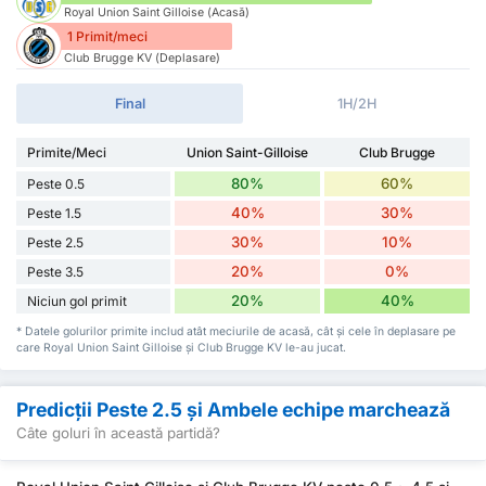
Royal Union Saint Gilloise (Acasă)
1 Primit/meci
Club Brugge KV (Deplasare)
Final
1H/2H
Primite/Meci
Union Saint-Gilloise
Club Brugge
80%
60%
Peste 0.5
40%
30%
Peste 1.5
30%
10%
Peste 2.5
20%
0%
Peste 3.5
20%
40%
Niciun gol primit
* Datele golurilor primite includ atât meciurile de acasă, cât și cele în deplasare pe
care Royal Union Saint Gilloise și Club Brugge KV le-au jucat.
Predicții Peste 2.5 și Ambele echipe marchează
Câte goluri în această partidă?