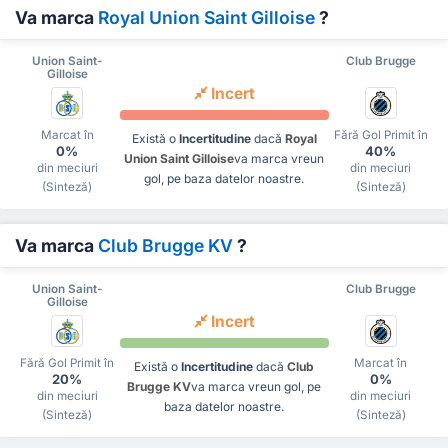
Va marca
Royal Union Saint Gilloise
?
Union Saint-
Club Brugge
Gilloise
Incert
Marcat în
Fără Gol Primit în
Există o
Incertitudine
dacă
Royal
0%
40%
Union Saint Gilloise
va marca vreun
din meciuri
din meciuri
gol, pe baza datelor noastre.
(Sinteză)
(Sinteză)
Va marca
Club Brugge KV
?
Union Saint-
Club Brugge
Gilloise
Incert
Fără Gol Primit în
Marcat în
Există o
Incertitudine
dacă
Club
20%
0%
Brugge KV
va marca vreun gol, pe
din meciuri
din meciuri
baza datelor noastre.
(Sinteză)
(Sinteză)