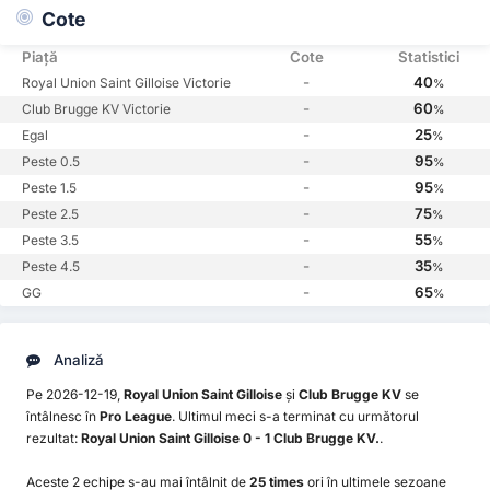
Cote
Piață
Cote
Statistici
-
40
Royal Union Saint Gilloise Victorie
%
-
60
Club Brugge KV Victorie
%
-
25
Egal
%
-
95
Peste 0.5
%
-
95
Peste 1.5
%
-
75
Peste 2.5
%
-
55
Peste 3.5
%
-
35
Peste 4.5
%
-
65
GG
%
Analiză
Pe 2026-12-19,
Royal Union Saint Gilloise
și
Club Brugge KV
se
întâlnesc în
Pro League
. Ultimul meci s-a terminat cu următorul
rezultat:
Royal Union Saint Gilloise 0 - 1 Club Brugge KV.
.
Aceste 2 echipe s-au mai întâlnit de
25 times
ori în ultimele sezoane