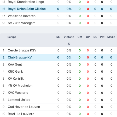
Royal Standard de Liege
15
0
0%
0
0
0
0
0
Royal Union Saint Gilloise
16
0
0%
0
0
0
0
0
Waasland Beveren
17
0
0%
0
0
0
0
0
SV Zulte Waregem
18
0
0%
0
0
0
0
0
Echipa
MJ
Victorie
GM
GP
DG
Pct
Medie
%
Cercle Brugge KSV
1
0
0%
0
0
0
0
0
Club Brugge KV
2
0
0%
0
0
0
0
0
KAA Gent
3
0
0%
0
0
0
0
0
KRC Genk
4
0
0%
0
0
0
0
0
KV Kortrijk
5
0
0%
0
0
0
0
0
YR KV Mechelen
6
0
0%
0
0
0
0
0
KVC Westerlo
7
0
0%
0
0
0
0
0
Lommel United
8
0
0%
0
0
0
0
0
Oud Heverlee Leuven
9
0
0%
0
0
0
0
0
RAAL La Louviere
10
0
0%
0
0
0
0
0