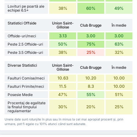
Lovituri pe poartă ale
38%
60%
49%
echipei 6.5+
Statistici Offside
Union Saint-
Club Brugge
În medie
Gilloise
3.13
3.00
3.00
Offside-uri/meci
50%
75%
63%
Peste 2.5 Offside-uri
38%
25%
32%
Peste 3.5 Offside-uri
Diverse Statistici
Union Saint-
Club Brugge
În medie
Gilloise
10.63
10.20
10.00
Faulturi Comise/meci
11.5
8.3
10.00
Faulturi Primite/meci
47%
55%
51%
Posesie Medie
Procentaj de egalitate
30%
20%
25%
la finalul timpului
regulamentar
Unele date sunt rotunjite în plus sau în minus la cel mai apropiat procent și, prin
urmare, pot fi egale cu 101% atunci când sunt adunate.