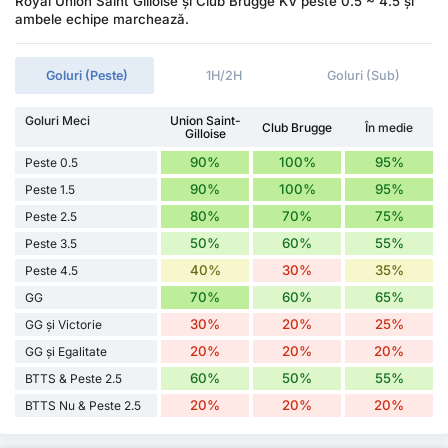
Royal Union Saint Gilloise și Club Brugge KV peste 0.5 ~ 4.5 și
ambele echipe marchează.
Goluri (Peste)
1H/2H
Goluri (Sub)
Goluri Meci
Union Saint-
Club Brugge
În medie
Gilloise
90%
100%
95%
Peste 0.5
90%
100%
95%
Peste 1.5
80%
70%
75%
Peste 2.5
50%
60%
55%
Peste 3.5
40%
30%
35%
Peste 4.5
70%
60%
65%
GG
30%
20%
25%
GG și Victorie
20%
20%
20%
GG și Egalitate
60%
50%
55%
BTTS & Peste 2.5
20%
20%
20%
BTTS Nu & Peste 2.5