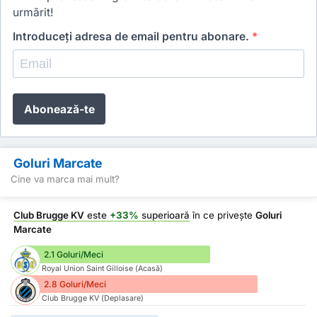
urmărit!
Introduceți adresa de email pentru abonare.
*
Abonează-te
Goluri Marcate
Cine va marca mai mult?
Club Brugge KV
este
+33%
superioară
în ce privește
Goluri
Marcate
2.1 Goluri/Meci
Royal Union Saint Gilloise (Acasă)
2.8 Goluri/Meci
Club Brugge KV (Deplasare)