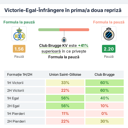
Victorie-Egal-Înfrângere în prima/a doua repriză
Formula la pauză
Formula la pauză
Club Brugge KV
este
+41%
1.56
2.20
superioară
în ce privește
Pauză
Pauză
Formula la pauză
Formație 1H/2H
Union Saint-Gilloise
Club Brugge
33%
60%
1H Victorii
22%
60%
2H Victorii
56%
40%
1H Egal
56%
10%
2H Egal
11%
0%
1H Pierderi
22%
30%
2H Pierderi