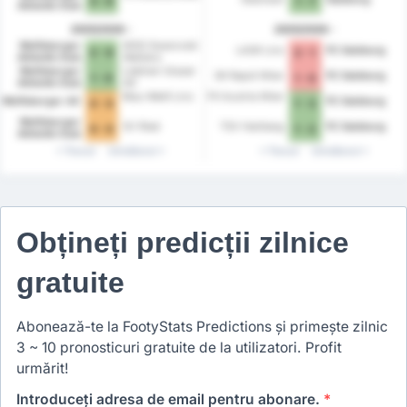
3 - 0
1 - 7
Athletik Club
2025/2026
2025/2026
Wolfsberger
WSG Swarovski
LASK Linz
FC Salzburg
2 - 0
2 - 1
Athletik Club
Wattens
Wolfsberger
Liebherr Grazer
SK Rapid Wien
FC Salzburg
1 - 0
1 - 0
Athletik Club
AK
Blau-Weiß Linz
FK Austria Wien
Wolfsberger AC
FC Salzburg
0 - 0
1 - 3
Wolfsberger
SV Ried
TSV Hartberg
FC Salzburg
0 - 0
1 - 2
Athletik Club
Trecut
Următorul
Trecut
Următorul
Obțineți predicții zilnice
gratuite
Abonează-te la FootyStats Predictions și primește zilnic
3 ~ 10 pronosticuri gratuite de la utilizatori. Profit
urmărit!
Introduceți adresa de email pentru abonare.
*