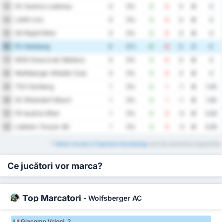
SC Austria Lustenau
3
0
0%
0
0
0
0
0
LASK Linz
4
0
0%
0
0
0
0
0
SK Rapid Wien
5
0
0%
0
0
0
0
0
FC Salzburg
6
0
0%
0
0
0
0
0
WSG Swarovski Wattens
7
0
0%
0
0
0
0
0
Wolfsberger Athletik Club
8
0
0%
0
0
0
0
0
TSV Hartberg
9
1
0%
0
1
-1
0
1.00
SC Rheindorf Altach
10
1
0%
0
1
-1
0
1.00
FK Austria Wien
11
1
0%
0
3
-3
0
3.00
Liebherr Grazer AK
12
1
0%
0
3
-3
0
3.00
*
Tabelul Acasă și Deplasare Bundesliga
sunt de asemenea disponibile.
Ce jucători vor marca?
Top Marcatori
-
Wolfsberger AC
Giacomo Vrioni 2