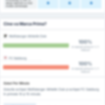
doua repriză cu mai
multe cartonașe
Cine va Marca Prima?
Wolfsberger Athletik Club
100%
A marcat prima în 1 / 1
meciuri
FC Salzburg
100%
A marcat prima în 1 / 1
meciuri
Goluri Per Minute
Golurile echipei Wolfsberger Athletik Club și echipei FC Salzburg
în primele 10 și 15 minute.