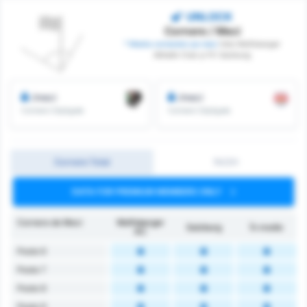
UNLOCK
Cornere / Meci
* Media cornerelor pe meci
între Wolfsberger
Athletik Club și FC Salzburg
/meci
/meci
Cornere Câștigate
Cornere Câștigate
Cornere Total
1H/2H
DATA FOR PREMIUM MEMBERS ONLY
Cornere de Meci
Wolfsberger
Salzburg
În medie
AC
Peste 6
Peste 7
Peste 8
Peste 9