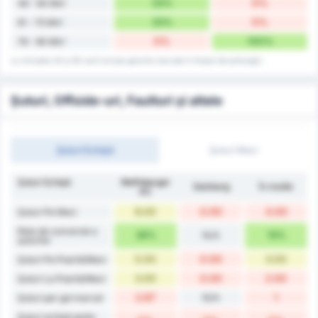
33%
0%
46 - 60 Min'
33%
0%
61 - 75 Min'
0%
100%
76 - 90 Min'
La minutele 45 și 90 sunt incluse golurile marcate în timpul de prelungiri.
Șuturi, Offside-uri, Faulturi și altele
Șuturi Echipă
Șuturi Meci
Șuturi Echipă
Wolfsberger
Salzburg
În medie
AC
8.00
0.00
4.00
Șuturi Pe Meci
Rata de conversie a
38%
N/A
19%
șuturilor
5.00
0.00
3.00
Șuturi Pe Poartă/Meci
3.00
0.00
2.00
Șuturi La Poartă/Meci
2.67
N/A
1
Șuturi per gol marcat
Șuturi echipă peste