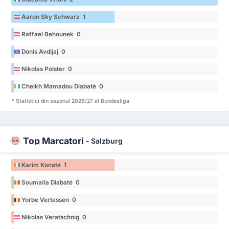
Aaron Sky Schwarz 1
Raffael Behounek 0
Donis Avdijaj 0
Nikolas Polster 0
Cheikh Mamadou Diabaté 0
* Statistici din sezonul 2026/27 al Bundesliga
Top Marcatori
-
Salzburg
Karim Konaté 1
Soumaïla Diabaté 0
Yorbe Vertessen 0
Nikolas Veratschnig 0