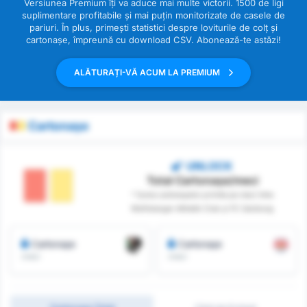
Versiunea Premium îți va aduce mai multe victorii. 1500 de ligi
suplimentare profitabile și mai puțin monitorizate de casele de
pariuri. În plus, primești statistici despre loviturile de colț și
cartonașe, împreună cu download CSV. Abonează-te astăzi!
ALĂTURAȚI-VĂ ACUM LA PREMIUM
Cartonașe
UNLOCK
Total Cartonașe/meci
* Suma cartonașelor primite pe meci între
Wolfsberger Athletik Club și FC Salzburg
Cartonașe
Cartonașe
/meci
/meci