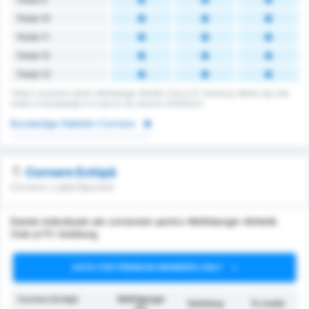
Peste 10
Peste 11
Peste 12
Peste 13
Totalul cornerelor pentru Wolfsberger Athletik Club și FC Salzburg. Media ligii este
media lui Bundesliga în 6 meciuri din sezonul 2026/2027.
Bundesliga Statistici Cornere
Cornere Echipă
Cornere Luate/Oponent
Datele individuale ale cornerelor pentru Wolfsberger Athletik
Club și FC Salzburg.
DATA FOR PREMIUM MEMBERS ONLY
Cornere Echipă
Wolfsberger
Salzburg
În medie
AC