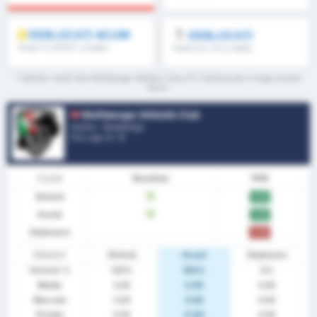
DEBLOCAȚI ACUM
DEBLOCAȚI
Peste 1.5, MT/ST și altele
Peste 8.5, 9.5 și altele
* Statistici medii între Wolfsberger Athletik Club și FC Salzburg de-a lungul acestui
sezon.
Wolfsberger Athletik Club
Austria - Bundesliga
Poz Ligă.
2
/ 12
Formă
Rezultate
PPM
Sinteză
V
3.00
Acasă
V
3.00
Deplasare
0.00
Statistici
Sinteză
Acasă
Deplasare
Victorie %
100%
100%
0%
Medie
3.00
3.00
0.00
Marcate
3.00
3.00
0.00
Primite
0.00
0.00
0.00