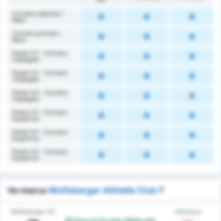
Cornere obținute /
Meci
Cornere primite /
Meci
Peste 2.5 - Cornere
Câștigate
Peste 3.5 - Cornere
Câștigate
Peste 4.5 - Cornere
Câștigate
Peste 2.5 - Cornere
Împotriva
Peste 3.5 - Cornere
Împotriva
Peste 4.5 - Cornere
Împotriva
Va marca
Wolfsberger Athletik Club
?
Wolfsberger AC
Salzburg