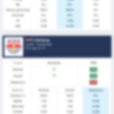
GG
0%
0%
0%
Niciun gol primit
100%
100%
0%
Fără Gol
0%
0%
0%
xG
0.05
1.05
0.00
xGA
0.00
0.79
0.00
FC Salzburg
Austria - Bundesliga
Poz Ligă.
4
/ 12
Formă
Rezultate
PPM
Sinteză
V
3.00
Acasă
V
3.00
Deplasare
0.00
Statistici
Sinteză
Acasă
Deplasare
Victorie %
100%
100%
0%
Medie
1.00
1.00
0.00
Marcate
1.00
1.00
0.00
Primite
0.00
0.00
0.00