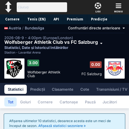
LIGI
MENIU
Cornere
Tenis (EN)
API
Premium
Predicție
/
Bundesliga
Confruntări directe anterioare
Austria
2026-08-9 - 4:00pm (Europe/London)
Wolfsberger Athletik Club vs FC Salzburg
Statistici, Date și Istoricul Întâlnirilor
Stadion -
Lavanttal Arena
3.00
0.00
Wolfsberger Athletik
FC Salzburg
Club
Statistici
Predicții
Clasamente
Cote
Transmisiuni / TV
Tot
Goluri
Cornere
Cartonașe
Pauză
Jucători
Afișarea ultimelor 10 statistici, deoarece acesta este un meci de
început de sezon.
Afișează statistici sezoniere