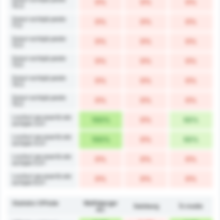
0%
0%
0%
10.5
Șuturi echipă peste
0%
0%
0%
11.5
Șuturi echipă peste
0%
0%
0%
12.5
Șuturi echipă peste
0%
0%
0%
13.5
Șuturi echipă peste
0%
0%
0%
14.5
Șuturi echipă peste
0%
0%
0%
15.5
Lovituri pe poartă ale
100%
0%
50%
echipei 3.5+
Lovituri pe poartă ale
100%
0%
50%
echipei 4.5+
Lovituri pe poartă ale
0%
0%
0%
echipei 5.5+
Lovituri pe poartă ale
0%
0%
0%
echipei 6.5+
Statistici Offside
Wolfsberger
Salzburg
În medie
AC