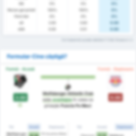
GG
0%
0%
0%
Niciun gol primit
100%
100%
0%
Fără Gol
0%
0%
0%
xG
2.63
3.63
0.00
xGA
0.00
0.51
0.00
Ce înseamnă aceste statistici? Citiți Glosarul
Formular-Cine câștigă?
Formă - Acasă
Formă - Deplasare
Wolfsberger Athletik Club
3.00
0.00
este
avantajos
în ceea ce
V
privește
Puncte Pe Meci
Tot
Acasă
Deplasare
Tot
Acasă
Deplasare
Wolfsberger
FK Austria Wien
Oberwart
Salzburg