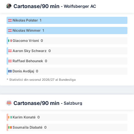
Cartonașe/90 min
-
Wolfsberger AC
Nikolas Polster 1
Nicolas Wimmer 1
Giacomo Vrioni 0
Aaron Sky Schwarz 0
Raffael Behounek 0
Donis Avdijaj 0
* Statistici din sezonul 2026/27 al Bundesliga
Cartonașe/90 min
-
Salzburg
Karim Konaté 0
Soumaïla Diabaté 0