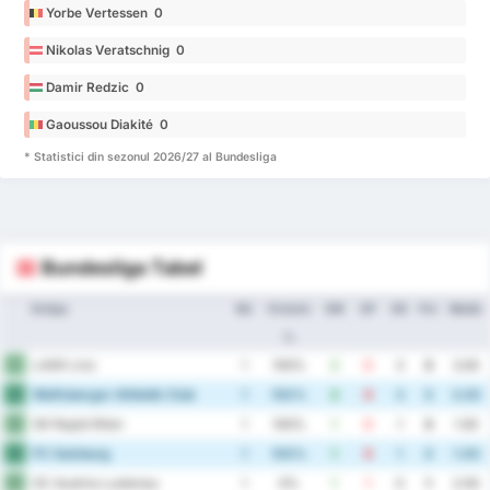
Yorbe Vertessen 0
Nikolas Veratschnig 0
Damir Redzic 0
Gaoussou Diakité 0
* Statistici din sezonul 2026/27 al Bundesliga
Bundesliga Tabel
Echipa
MJ
Victorie
GM
GP
DG
Pct
Medie
%
LASK Linz
1
1
100%
3
0
3
3
3.00
Wolfsberger Athletik Club
2
1
100%
3
0
3
3
3.00
SK Rapid Wien
3
1
100%
1
0
1
3
1.00
FC Salzburg
4
1
100%
1
0
1
3
1.00
SC Austria Lustenau
5
1
0%
1
1
0
1
2.00