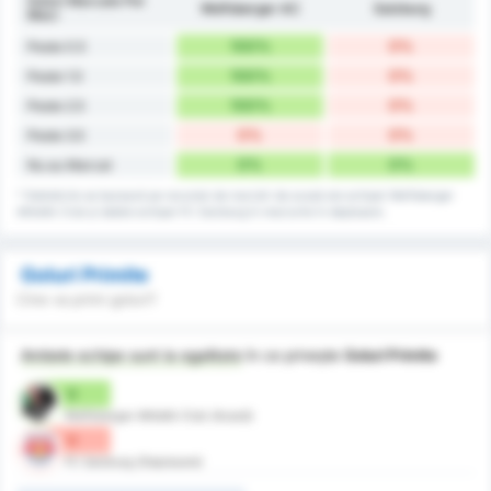
Goluri Marcate Per
Wolfsberger AC
Salzburg
Meci
100%
0%
Peste 0.5
100%
0%
Peste 1.5
100%
0%
Peste 2.5
0%
0%
Peste 3.5
0%
0%
Nu au Marcat
* Statisticile se bazează pe recordul de marcări de acasă ale echipei Wolfsberger
Athletik Club și datele echipei FC Salzburg în meciurile în deplasare.
Goluri Primite
Cine va primi goluri?
Ambele echipe sunt la egalitate
în ce privește
Goluri Primite
0
Wolfsberger Athletik Club (Acasă)
0
FC Salzburg (Deplasare)