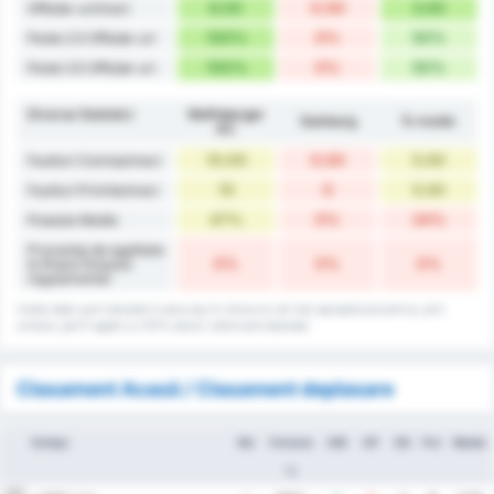
6.00
0.00
3.00
Offside-uri/meci
100%
0%
50%
Peste 2.5 Offside-uri
100%
0%
50%
Peste 3.5 Offside-uri
Diverse Statistici
Wolfsberger
Salzburg
În medie
AC
10.00
0.00
5.00
Faulturi Comise/meci
10
0
5.00
Faulturi Primite/meci
47%
0%
24%
Posesie Medie
Procentaj de egalitate
0%
0%
0%
la finalul timpului
regulamentar
Unele date sunt rotunjite în plus sau în minus la cel mai apropiat procent și, prin
urmare, pot fi egale cu 101% atunci când sunt adunate.
Clasament Acasă / Clasament deplasare
Echipa
MJ
Victorie
GM
GP
DG
Pct
Medie
%