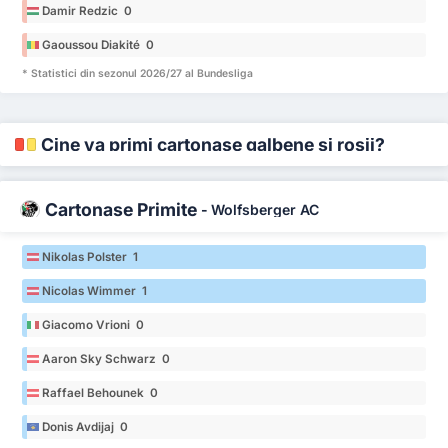
Damir Redzic 0
Gaoussou Diakité 0
* Statistici din sezonul 2026/27 al Bundesliga
Cine va primi cartonașe galbene și roșii?
Cartonașe Primite
-
Wolfsberger AC
Nikolas Polster 1
Nicolas Wimmer 1
Giacomo Vrioni 0
Aaron Sky Schwarz 0
Raffael Behounek 0
Donis Avdijaj 0