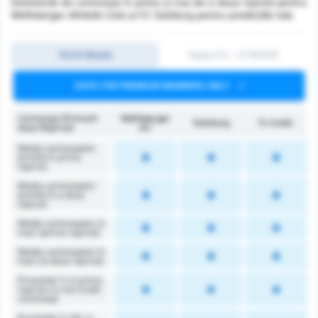
Statisticile de cartonașe în prima și cea de-a doua repriză pentru
Wolfsberger Athletik Club și FC Salzburg pentru predicțiile tale
1H/2H Media
Peste 0.5 ~ 3 (1H/2H)
DATA FOR PREMIUM MEMBERS ONLY
Cartonașe (Prima/A
Wolfsberger
Salzburg
În medie
doua Repriză)
AC
Media cartonașelor
primite în prima
repriză
Media cartonașelor
primite în a doua
repriză
Media cartonașelor în
meci (prima repriză)
Media cartonașelor în
meci (a doua repriză)
Procentaj % în prima
repriză cu mai multe
cartonașe
Procentaj % într-a