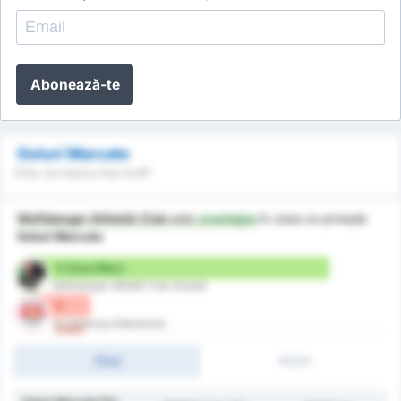
Abonează-te
Goluri Marcate
Cine va marca mai mult?
Wolfsberger Athletik Club
este
avantajos
în ceea ce privește
Goluri Marcate
3 Goluri/Meci
Wolfsberger Athletik Club (Acasă)
0
FC Salzburg (Deplasare)
/meci
Final
1H/2H