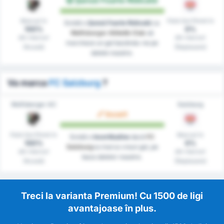
Șansă Foarte Ridicată
Marcat în
Fără Gol Primit în
Există o
Șansă Foarte Ridicată
ca
100%
0%
Wolfsberger Athletik Club
să
din meciuri
din meciuri
marcheze un gol bazându-ne pe
(Acasă)
(Deplasare)
datele noastre.
Va marca
FC Salzburg
?
Wolfsberger AC
Salzburg
Incert
Fără Gol Primit în
Marcat în
Există o
Incertitudine
dacă
FC
100%
0%
Salzburg
va marca vreun gol, pe
din meciuri
din meciuri
baza datelor noastre.
(Acasă)
(Deplasare)
Treci la varianta Premium! Cu 1500 de ligi
avantajoase în plus.