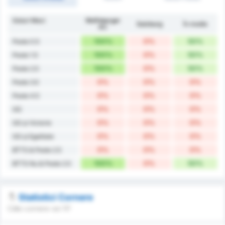
Goluri Meci
Wolfsberger
Salzburg
În medie
AC
100%
0%
50%
Peste 0.5
100%
0%
50%
Peste 1.5
100%
0%
50%
Peste 2.5
0%
0%
0%
Peste 3.5
0%
0%
0%
Peste 4.5
0%
0%
0%
GG
0%
0%
0%
GG și Victorie
0%
0%
0%
GG și Egalitate
0%
0%
0%
BTTS & Peste 2.5
100%
0%
50%
BTTS Nu & Peste 2.5
Statistici Cornere
Câte cornere vor fi?