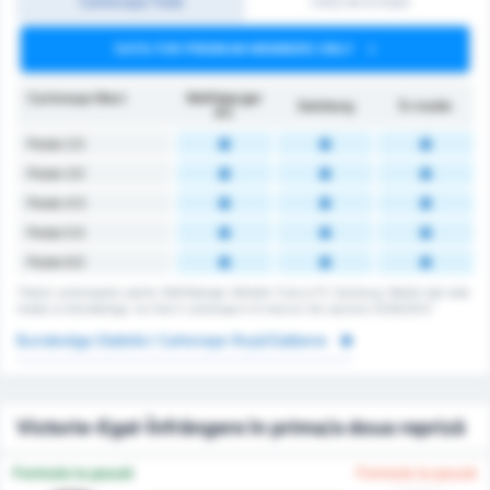
Cartonașe Total
Cărți de Echipă
DATA FOR PREMIUM MEMBERS ONLY
Cartonașe Meci
Wolfsberger
Salzburg
În medie
AC
Peste 2.5
Peste 3.5
Peste 4.5
Peste 5.5
Peste 6.5
Totalul cartonașelor pentru Wolfsberger Athletik Club și FC Salzburg. Media ligii este
media lui Bundesliga. Au fost 0 cartonașe în 6 meciuri din sezonul 2026/2027.
Bundesliga Statistici Cartonașe Roșii/Galbene
Victorie-Egal-Înfrângere în prima/a doua repriză
Formula la pauză
Formula la pauză