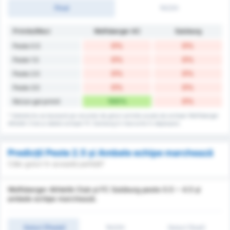
Final
1H/2H
Primite/Meci
Wolfsberger AC
Salzburg
0%
0%
Peste 0.5
0%
0%
Peste 1.5
0%
0%
Peste 2.5
0%
0%
Peste 3.5
100%
0%
Niciun gol primit
* Statisticile se bazează pe recordul de goluri primite acasă ale echipei Wolfsberger
Athletik Club și datele echipei FC Salzburg în meciurile în deplasare.
Predicții Peste 2.5 și Ambele echipe marchează
Câte goluri în această partidă?
Wolfsberger Athletik Club și FC Salzburg peste 0.5 ~ 4.5 și
ambele echipe marchează.
Goluri (Peste)
1H/2H
Goluri (Sub)