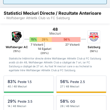
Statistici Meciuri Directe / Rezultate Anterioare
- Wolfsberger Athletik Club vs FC Salzburg
48
Meciuri
15%
29%
56%
7 Victorii
27 Victorii
Wolfsberger AC
Salzburg
14 Egaluri
(15%)
(56%)
(29%)
Statisticile întâlnirilor directe dintre Wolfsberger Athletik Club și FC Salzburg
arată că din 48, Wolfsberger Athletik Club a câștigat de 7 ori, iar FC
Salzburg a câștigat de 27 ori. Au fost 14 meciuri care s-au încheiat la
egalitate între Wolfsberger Athletik Club și FC Salzburg.
83%
56%
Peste 1.5
Peste 2.5
40 / 48 Meciuri
27 / 48 Meciuri
29%
58%
Peste 3.5
GG
14 / 48 Meciuri
28 / 48 Meciuri