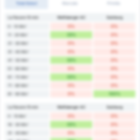
Total Goluri
Marcate
Primite
La fiecare 10 min
Wolfsberger AC
Salzburg
0%
0%
0 - 10 Min'
33%
0%
11 - 20 Min'
0%
0%
21 - 30 Min'
0%
0%
31 - 40 Min'
33%
0%
41 - 50 Min'
0%
0%
51 - 60 Min'
33%
0%
61 - 70 Min'
0%
0%
71 - 80 Min'
0%
100%
81 - 90 Min'
La fiecare 15 min
Wolfsberger AC
Salzburg
0%
0%
0 - 15 Min'
33%
0%
16 - 30 Min'
0%
0%
31 - 45 Min'