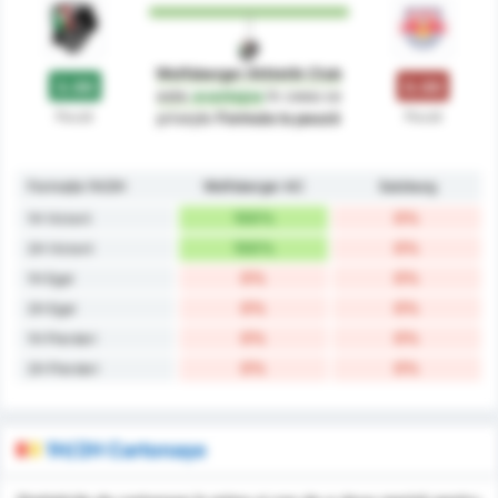
Wolfsberger Athletik Club
3.00
0.00
este
avantajos
în ceea ce
Pauză
Pauză
privește
Formula la pauză
Formație 1H/2H
Wolfsberger AC
Salzburg
100%
0%
1H Victorii
100%
0%
2H Victorii
0%
0%
1H Egal
0%
0%
2H Egal
0%
0%
1H Pierderi
0%
0%
2H Pierderi
1H/2H Cartonașe