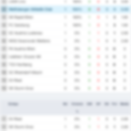
LASK Linz
1
1
100%
3
0
3
3
3.00
Wolfsberger Athletik Club
2
1
100%
3
0
3
3
3.00
SK Rapid Wien
3
1
100%
1
0
1
3
1.00
FC Salzburg
4
1
100%
1
0
1
3
1.00
SC Austria Lustenau
5
1
0%
1
1
0
1
2.00
WSG Swarovski Wattens
6
1
0%
1
1
0
1
2.00
FK Austria Wien
7
0
0%
0
0
0
0
0
Liebherr Grazer AK
8
0
0%
0
0
0
0
0
TSV Hartberg
9
0
0%
0
0
0
0
0
SC Rheindorf Altach
10
0
0%
0
0
0
0
0
SV Ried
11
0
0%
0
0
0
0
0
SK Sturm Graz
12
0
0%
0
0
0
0
0
Echipa
MJ
Victorie
GM
GP
DG
Pct
Medie
%
SV Ried
1
1
0%
1
1
0
1
2.00
SK Sturm Graz
2
1
0%
1
1
0
1
2.00