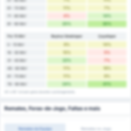
51 - 60 Min'
11%
7%
61 - 70 Min'
4%
14%
71 - 80 Min'
20%
30%
81 - 90 Min'
Por 15 Min'
Beykoz İshaklıspor
Çayelispor
9%
14%
0 - 15 Min'
15%
5%
16 - 30 Min'
22%
7%
31 - 45 Min'
11%
16%
46 - 60 Min'
11%
9%
61 - 75 Min'
24%
41%
76 - 90 Min'
45' e 90' incluem golos durante o prolongamento.
Remates, Foras-de-Jogo, Faltas e mais
Remates da Equipa
Remates no Jogo