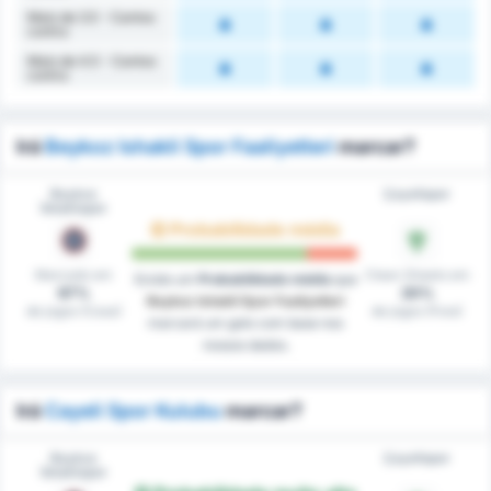
Mais de 3.5 - Cantos
contra
Mais de 4.5 - Cantos
contra
Irá
Beykoz Ishakli Spor Faaliyetleri
marcar?
Beykoz
Çayelispor
İshaklıspor
Probabilidade média
Marcado em
Clean Sheets em
Existe um
Probabilidade média
que
67%
20%
Beykoz Ishakli Spor Faaliyetleri
de jogos (Casa)
de jogos (Fora)
marcará um golo com base nos
nossos dados.
Irá
Cayeli Spor Kulubu
marcar?
Beykoz
Çayelispor
İshaklıspor