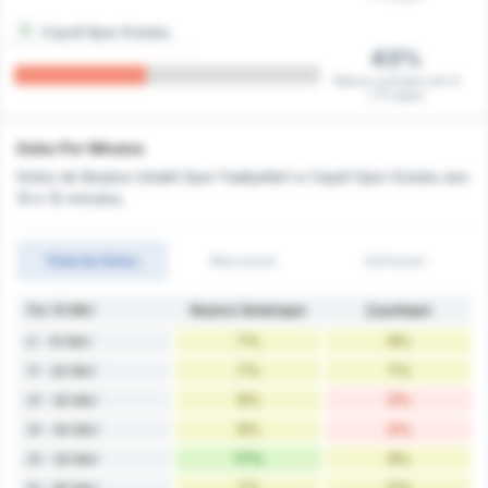
Cayeli Spor Kulubu
43%
Marcou primeiro em 9
/ 21 jogos
Golos Por Minutos
Golos de Beykoz Ishakli Spor Faaliyetleri e Cayeli Spor Kulubu aos
10 e 15 minutos.
Total de Golos
Marcaram
Sofreram
Por 10 Min'
Beykoz İshaklıspor
Çayelispor
7%
9%
0 - 10 Min'
7%
7%
11 - 20 Min'
9%
2%
21 - 30 Min'
9%
2%
31 - 40 Min'
17%
9%
41 - 50 Min'
7%
11%