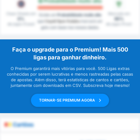
Probabilidade muito alta
Clean Sheets em
Marcado em
Existe um
Probabilidade muito alta
0%
90%
que
Cayeli Spor Kulubu
marcará um
de jogos (Casa)
de jogos (Fora)
golo com base nos nossos dados.
Faça o upgrade para o Premium! Mais 500
ligas para ganhar dinheiro.
O Premium garantirá mais vitórias para você. 500 Ligas extras
conhecidas por serem lucrativas e menos rastreadas pelas casas
de apostas. Além disso, terá estatísticas de cantos e cartões,
juntamente com downloads em CSV. Subscreva hoje mesmo!
TORNAR-SE PREMIUM AGORA
Cartões