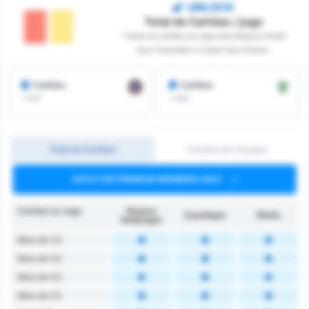
UNLOCK
Total de Cartões / jogo
* Soma de cartões por jogo entre Beykoz Ishakli
Spor Faaliyetleri e Cayeli Spor Kulubu.
Cartões
Cartões
/ jogo
/ jogo
Total de Cartões
Cartões por Equipa
DATA FOR PREMIUM MEMBERS ONLY
Cartões no Jogo
Beykoz
Çayelispor
Média
İshaklıspor
Mais de 2.5
Mais de 3.5
Mais de 4.5
Mais de 5.5