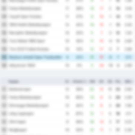
Mazidagi Fosfat Spor Kulubu
8
11
27%
8
7
1
15
1.36
Fatsa Belediyespor
9
11
36%
13
11
2
14
2.18
Cayeli Spor Kulubu
10
11
27%
9
10
-1
14
1.73
1954 Kelkit Belediyespor
11
12
25%
14
15
-1
13
2.42
Nevşehir Belediyespor
12
10
20%
5
7
-2
12
1.20
Turk Metal 1963 Spor
13
10
30%
11
15
-4
11
2.60
Tire 2021 Futbol Kulubu
14
10
10%
12
17
-5
7
2.90
Beykoz Ishakli Spor Faaliyetleri
15
9
22%
11
17
-6
7
3.11
Adıyaman 1954
16
10
0%
5
24
-19
2
2.90
Equipa
PJ
Vitória %
GM
GS
DG
Pts
MGJ
Balıkesirspor
1
12
58%
22
12
10
23
2.83
Fatsa Belediyespor
2
10
60%
14
9
5
20
2.30
Etimesgut Belediyespor
3
12
42%
11
8
3
20
1.58
Utaş Uşakspor
4
9
67%
12
7
5
18
2.11
Silivrispor
5
9
56%
16
13
3
17
3.22
Muğlaspor
6
10
50%
12
11
1
17
2.30