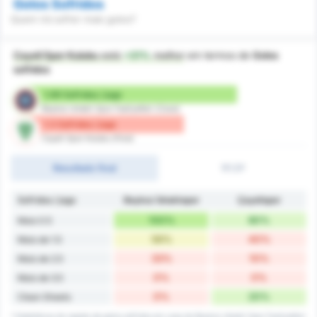
Golos Sofridos
Quem irá sofrer mais golos?
Cayeli Spor Kulubu
está
+31%
melhor
em termos de
Golos
sofridos
1.89 Sofridos / jogo
Beykoz Ishakli Spor Faaliyetleri (Casa)
1.3 Sofridos / jogo
Cayeli Spor Kulubu (Fora)
Resultado final
1P/2P
Sofridos / jogo
Beykoz İshaklıspor
Çayelispor
100%
80%
Mais 0.5
56%
40%
Mais de 1.5
33%
10%
Mais de 2.5
0%
0%
Mais de 3.5
0%
20%
Clean Sheets
* Estatísticas do registo de golos sofridos em casa do Beykoz Ishakli Spor Faaliyetleri