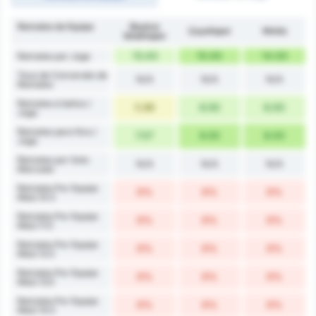
Remates da Equipa
Beykoz
Çayelispor
Média
İshaklıspor
13.43
15.00
14.00
Remates por Jogo
Taxa de Conversão de
N/A
N/A
N/A
Remates
Remates à baliza /
5.86
6.50
6.00
Jogo
Remates para fora /
7.57
8.50
8.00
Jogo
Remates por Golo
N/A
N/A
N/A
Marcado
Remates Por Equipa
0%
0%
0%
Mais 10.5
Remates Por Equipa
0%
0%
0%
Mais 11.5
Remates Por Equipa
0%
0%
0%
Mais 12.5
Remates Por Equipa
0%
0%
0%
Mais 13.5
Remates Por Equipa
0%
0%
0%
Mais 14.5