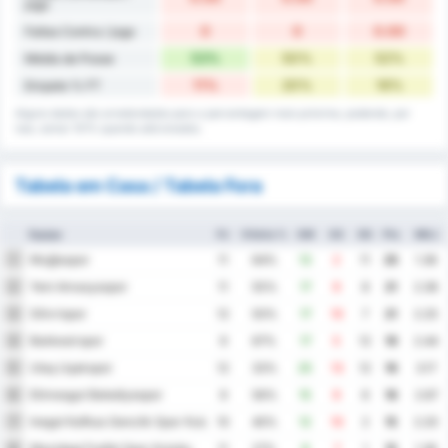
jogo
0
0
0.00
Faltas Contra / jogo
53%
50%
52%
Média de Posse
11%
20%
16%
Empate % FT
Alguns dados são arredondados para a percentagem mais próxima, podendo, por
isso, somar 101% quando adicionados.
Tabela em Casa / Tabela Fora
Equipa
PJ
Vitória %
GM
GS
DG
Pts
MGJ
Muğlaspor
1
11
64%
13
2
11
25
1.36
Yeni Amasyaspor
2
11
55%
17
9
8
21
2.36
Silivrispor
3
12
50%
17
10
7
21
2.25
Balıkesirspor
4
9
67%
17
5
12
19
2.44
Utaş Uşakspor
5
12
33%
25
13
12
16
3.17
Etimesgut Belediyespor
6
9
56%
15
9
6
16
2.67
Inegol Kafkas Genclik Spor Kulubu
7
10
40%
12
10
2
15
2.20