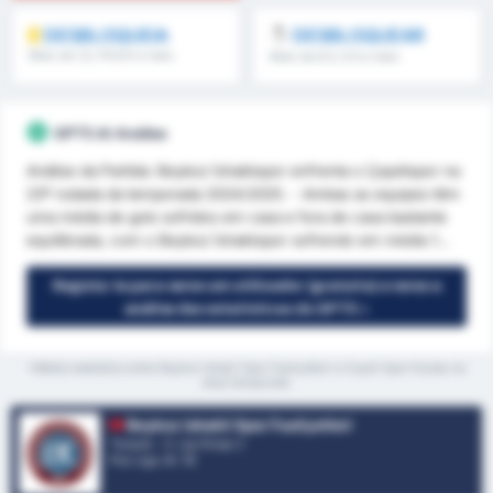
DESBLOQUEIA
DESBLOQUEAR
Mais de 1,5, FH/2H e mais
Mais de 8.5, 9.5 e mais
GPT5 AI Análise
Análise da Partida: Beykoz İshaklıspor enfrenta o Çayelispor na
23ª rodada da temporada 2024/2025. - Ambas as equipes têm
uma média de gols sofridos em casa e fora de casa bastante
equilibrada, com o Beykoz İshaklıspor sofrendo em média 1...
Regista-te para seres um utilizador (gratuito) e veres a
análise das estatísticas do GPT5 »
*Média estatística entre Beykoz Ishakli Spor Faaliyetleri e Cayeli Spor Kulubu na
atual temporada
Beykoz Ishakli Spor Faaliyetleri
Turquia - 3. Lig Group 2
Pos Liga.
0
/ 16