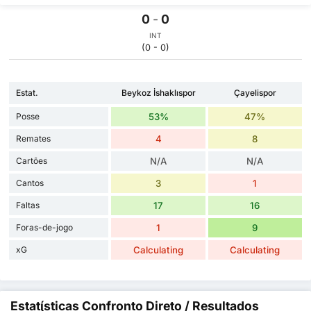
0
-
0
INT
(0 - 0)
Estat.
Beykoz İshaklıspor
Çayelispor
Posse
53%
47%
Remates
4
8
Cartões
N/A
N/A
Cantos
3
1
Faltas
17
16
Foras-de-jogo
1
9
xG
Calculating
Calculating
Estatísticas Confronto Direto / Resultados