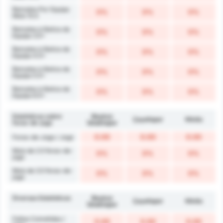
Remates Por Equipa
0%
0%
0%
Mais 15.5
Remates à Baliza da
0%
0%
0%
Equipa 3.5+
Remates à Baliza da
0%
0%
0%
Equipa 4.5+
Remates à Baliza da
0%
0%
0%
Equipa 5.5+
Remates à Baliza da
0%
0%
0%
Equipa 6.5+
Estatísticas sobre
Beykoz
Çayelispor
Média
foras-de-jogo
İshaklıspor
0.00
0.00
0.00
Foras-de-Jogo / Jogo
Mais de 2.5 foras-de-
0%
0%
0%
jogo
Mais de 3.5 foras-de-
0%
0%
0%
jogo
Diversas Estatísticas
Beykoz
Çayelispor
Média
İshaklıspor
Faltas Cometidas /
0.00
0.00
0.00