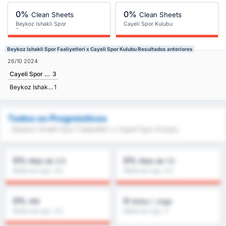
0%
0%
Clean Sheets
Clean Sheets
Beykoz Ishakli Spor
Cayeli Spor Kulubu
Faaliyetleri
Beykoz Ishakli Spor Faaliyetleri x Cayeli Spor Kulubu Resultados anteriores
26/10 2024
Cayeli Spor Kulubu
3
Beykoz Ishakli Spor Faaliyetleri
1
Todos os Prognósticos
- Beykoz Ishakli Spor Faaliyetleri x Cayeli Spor Kulubu
0%
0%
Mais de 2.5
Mais de 1.5
Média da Liga : 0%
Média da Liga : 0%
0%
0
AM
Golos / Jogo
Média da Liga : 0%
Média da Liga : 0