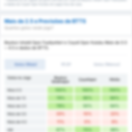
e dados do Cayeli Spor Kulubu em jogos fora de casa.
Mais de 2.5 e Previsões de BTTS
Quantos golos neste jogo?
Beykoz Ishakli Spor Faaliyetleri e Cayeli Spor Kulubu Mais de 0.5
~ 4.5 e dados de BTTS.
Golos (Mais)
1P/2P
Golos (Menos)
Golos no Jogo
Beykoz
Çayelispor
Média
İshaklıspor
100%
100%
100%
Mais 0.5
78%
90%
84%
Mais de 1.5
78%
50%
64%
Mais de 2.5
33%
10%
22%
Mais de 3.5
11%
0%
6%
Mais de 4.5
67%
70%
69%
AM