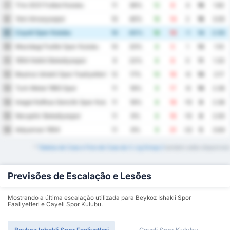
Tire 2021 Futbol Kulubu
7
11
36%
12
8
4
16
1.82
Yeni Amasyaspor
8
10
40%
16
14
2
16
3.00
Cayeli Spor Kulubu
9
10
40%
12
13
-1
14
2.50
Mazidagi Fosfat Spor Kulubu
10
10
20%
6
5
1
13
1.10
1954 Kelkit Belediyespor
11
9
22%
6
6
0
11
1.33
Beykoz Ishakli Spor Faaliyetleri
12
12
17%
10
16
-6
10
2.17
Turk Metal 1963 Spor
13
11
18%
9
17
-8
10
2.36
Inegol Kafkas Genclik Spor Kulubu
14
11
18%
8
18
-10
9
2.36
Nevşehir Belediyespor
15
11
9%
6
16
-10
6
2.00
Adıyaman 1954
16
11
9%
9
31
-22
5
3.64
*
Tabelas de Casa e Fora de Casa da 3. Lig Group 2
também estão disponíveis
Previsões de Escalação e Lesões
Mostrando a última escalação utilizada para Beykoz Ishakli Spor
Faaliyetleri e Cayeli Spor Kulubu.