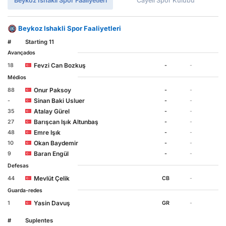
Beykoz Ishakli Spor Faaliyetleri
Cayeli Spor Kulubu
Beykoz Ishakli Spor Faaliyetleri
#
Starting 11
Avançados
Fevzi Can Bozkuş
18
-
-
Médios
Onur Paksoy
88
-
-
Sinan Baki Usluer
-
-
-
Atalay Gürel
35
-
-
Barışcan Işık Altunbaş
27
-
-
Emre Işık
48
-
-
Okan Baydemir
10
-
-
Baran Engül
9
-
-
Defesas
Mevlüt Çelik
44
CB
-
Guarda-redes
Yasin Davuş
1
GR
-
#
Suplentes