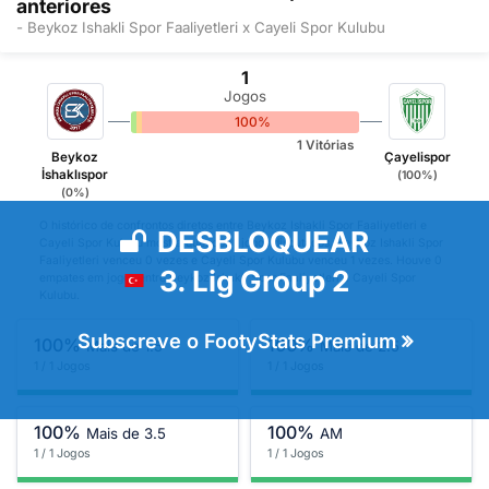
anteriores
- Beykoz Ishakli Spor Faaliyetleri x Cayeli Spor Kulubu
1
Jogos
0%
0%
100%
1 Vitórias
Beykoz
Çayelispor
İshaklıspor
(100%)
(0%)
O histórico de confrontos diretos entre Beykoz Ishakli Spor Faaliyetleri e
DESBLOQUEAR
Cayeli Spor Kulubu mostra que, dos 1 jogos disputados, Beykoz Ishakli Spor
Faaliyetleri venceu 0 vezes e Cayeli Spor Kulubu venceu 1 vezes. Houve 0
3. Lig Group 2
empates em jogos entre Beykoz Ishakli Spor Faaliyetleri e Cayeli Spor
Kulubu.
Subscreve o FootyStats Premium
100%
100%
Mais de 1.5
Mais de 2.5
1 / 1 Jogos
1 / 1 Jogos
100%
100%
Mais de 3.5
AM
1 / 1 Jogos
1 / 1 Jogos