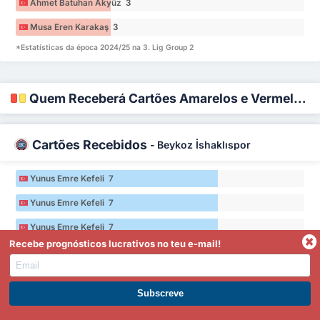
Ahmet Batuhan Akyüz 3
Musa Eren Karakaş 3
*Estatísticas da época 2024/25 na 3. Lig Group 2
Quem Receberá Cartões Amarelos e Vermelhos?
Cartões Recebidos
-
Beykoz İshaklıspor
Yunus Emre Kefeli 7
Yunus Emre Kefeli 7
Yunus Emre Kefeli 7
Recebe prognósticos lucrativos no teu e-mail!
Onur Paksoy 6
Onur Paksoy 6
Onur Paksoy 6
Torna-te Premium