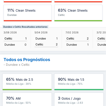
11%
63%
Clean Sheets
Clean Sheets
Dundee
Celtic
Dundee x Celtic Resultados anteriores
3/08 2026
5/04 2026
7/02 2026
3/12 2
Celtic
1
Dundee
1
Celtic
2
Celtic
Celtic
2
Dundee
0
Dundee
1
Dund
Todos os Prognósticos
- Dundee x Celtic
65%
90%
Mais de 2.5
Mais de 1.5
Média da Liga : 38%
Média da Liga : 75%
70%
3
AM
Golos / Jogo
Média da Liga : 50%
Média da Liga : 2.63