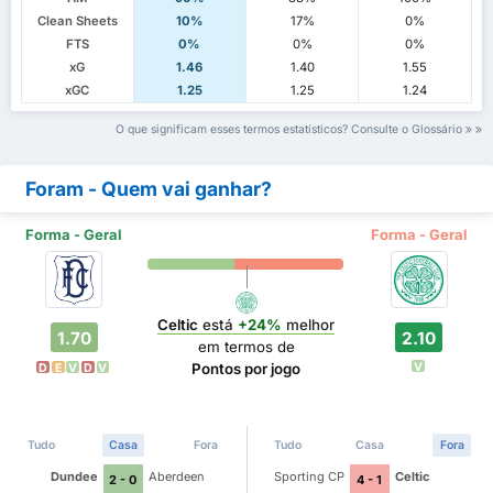
Clean Sheets
10%
17%
0%
FTS
0%
0%
0%
xG
1.46
1.40
1.55
xGC
1.25
1.25
1.24
O que significam esses termos estatísticos? Consulte o Glossário
Foram - Quem vai ganhar?
Forma - Geral
Forma - Geral
Celtic
está
+24%
melhor
1.70
2.10
em termos de
V
Pontos por jogo
D
E
V
D
V
Tudo
Casa
Fora
Tudo
Casa
Fora
Dundee
Aberdeen
Sporting CP
Celtic
2 - 0
4 - 1