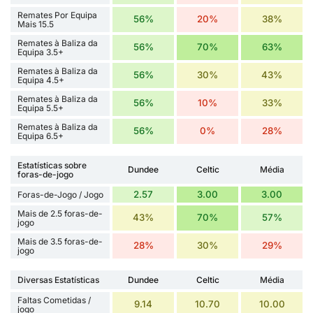
Remates Por Equipa
56%
20%
38%
Mais 15.5
Remates à Baliza da
56%
70%
63%
Equipa 3.5+
Remates à Baliza da
56%
30%
43%
Equipa 4.5+
Remates à Baliza da
56%
10%
33%
Equipa 5.5+
Remates à Baliza da
56%
0%
28%
Equipa 6.5+
Estatísticas sobre
Dundee
Celtic
Média
foras-de-jogo
2.57
3.00
3.00
Foras-de-Jogo / Jogo
Mais de 2.5 foras-de-
43%
70%
57%
jogo
Mais de 3.5 foras-de-
28%
30%
29%
jogo
Diversas Estatísticas
Dundee
Celtic
Média
Faltas Cometidas /
9.14
10.70
10.00
jogo