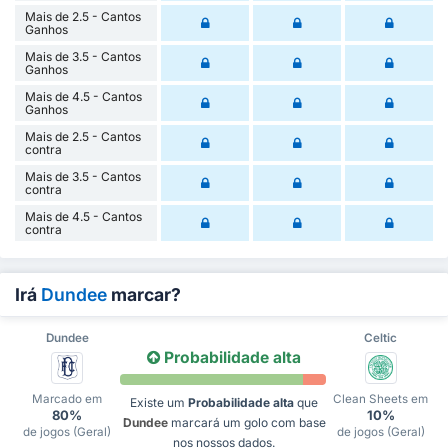
Mais de 2.5 - Cantos
Ganhos
Mais de 3.5 - Cantos
Ganhos
Mais de 4.5 - Cantos
Ganhos
Mais de 2.5 - Cantos
contra
Mais de 3.5 - Cantos
contra
Mais de 4.5 - Cantos
contra
Irá
Dundee
marcar?
Dundee
Celtic
Probabilidade alta
Marcado em
Clean Sheets em
Existe um
Probabilidade alta
que
80%
10%
Dundee
marcará um golo com base
de jogos (Geral)
de jogos (Geral)
nos nossos dados.