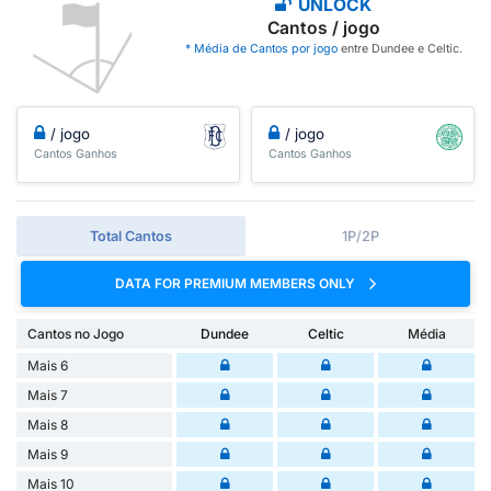
UNLOCK
Cantos / jogo
* Média de Cantos por jogo
entre Dundee e Celtic.
/ jogo
/ jogo
Cantos Ganhos
Cantos Ganhos
Total Cantos
1P/2P
DATA FOR PREMIUM MEMBERS ONLY
Cantos no Jogo
Dundee
Celtic
Média
Mais 6
Mais 7
Mais 8
Mais 9
Mais 10