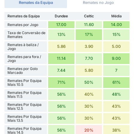
Remates da Equipa
Remates no Jogo
Remates da Equipa
Dundee
Celtic
Média
17.00
11.60
14.00
Remates por Jogo
Taxa de Conversão de
13%
17%
15%
Remates
Remates à baliza /
5.86
3.90
5.00
Jogo
Remates para fora /
11.14
7.70
9.00
Jogo
Remates por Golo
7.44
5.80
7
Marcado
Remates Por Equipa
71%
50%
61%
Mais 10.5
Remates Por Equipa
56%
40%
48%
Mais 11.5
Remates Por Equipa
56%
30%
43%
Mais 12.5
Remates Por Equipa
56%
30%
43%
Mais 13.5
Remates Por Equipa
56%
20%
38%
Mais 14.5