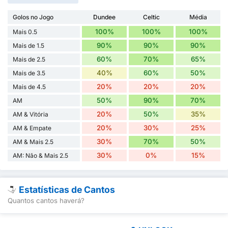
Golos no Jogo
Dundee
Celtic
Média
100%
100%
100%
Mais 0.5
90%
90%
90%
Mais de 1.5
60%
70%
65%
Mais de 2.5
40%
60%
50%
Mais de 3.5
20%
20%
20%
Mais de 4.5
50%
90%
70%
AM
20%
50%
35%
AM & Vitória
20%
30%
25%
AM & Empate
30%
70%
50%
AM & Mais 2.5
30%
0%
15%
AM: Não & Mais 2.5
Estatísticas de Cantos
Quantos cantos haverá?