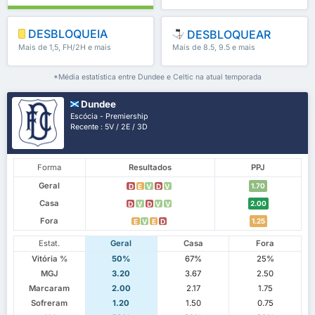
DESBLOQUEIA
DESBLOQUEAR
Mais de 1,5, FH/2H e mais
Mais de 8.5, 9.5 e mais
*Média estatística entre Dundee e Celtic na atual temporada
Dundee
Escócia - Premiership
Recente : 5V / 2E / 3D
Forma
Resultados
PPJ
Geral
1.70
D
E
V
D
V
Casa
2.00
D
V
D
V
V
Fora
1.25
E
V
E
D
Estat.
Geral
Casa
Fora
Vitória %
50%
67%
25%
MGJ
3.20
3.67
2.50
Marcaram
2.00
2.17
1.75
Sofreram
1.20
1.50
0.75