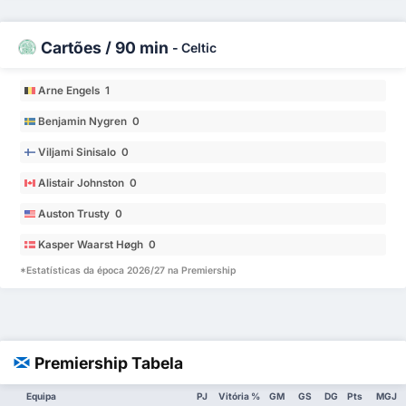
Cartões / 90 min
-
Celtic
Arne Engels 1
Benjamin Nygren 0
Viljami Sinisalo 0
Alistair Johnston 0
Auston Trusty 0
Kasper Waarst Høgh 0
*Estatísticas da época 2026/27 na Premiership
Premiership Tabela
Equipa
PJ
Vitória %
GM
GS
DG
Pts
MGJ