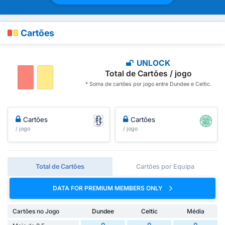
Cartões
UNLOCK
Total de Cartões / jogo
* Soma de cartões por jogo entre Dundee e Celtic.
Cartões
Cartões
/ jogo
/ jogo
Total de Cartões
Cartões por Equipa
DATA FOR PREMIUM MEMBERS ONLY
Cartões no Jogo
Dundee
Celtic
Média