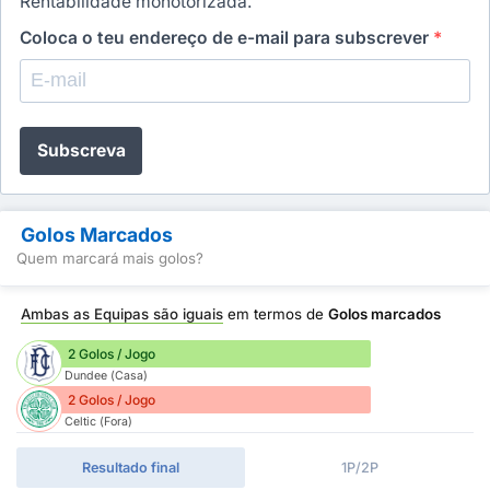
Rentabilidade monotorizada.
Coloca o teu endereço de e-mail para subscrever
*
Subscreva
Golos Marcados
Quem marcará mais golos?
Ambas as Equipas são iguais
em termos de
Golos marcados
2 Golos / Jogo
Dundee (Casa)
2 Golos / Jogo
Celtic (Fora)
Resultado final
1P/2P