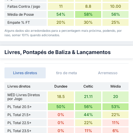
11
8.8
10.00
Faltas Contra / jogo
54%
58%
56%
Média de Posse
20%
30%
25%
Empate % FT
Alguns dados são arredondados para a percentagem mais próxima, podendo, por
isso, somar 101% quando adicionados.
Livres, Pontapés de Baliza & Lançamentos
Livres diretos
tiro de meta
Arremesso
Livres diretos
Dundee
Celtic
Média
MÉD Livres Diretos
18.5
21.11
20
por Jogo
50%
56%
53%
PL Total 20.5+
0%
44%
22%
PL Total 21.5+
0%
22%
11%
PL Total 22.5+
0%
11%
6%
PL Total 23.5+