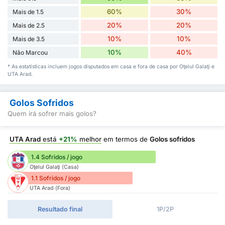
60%
30%
Mais de 1.5
20%
20%
Mais de 2.5
10%
10%
Mais de 3.5
10%
40%
Não Marcou
* As estatísticas incluem jogos disputados em casa e fora de casa por Oţelul Galaţi e
UTA Arad.
Golos Sofridos
Quem irá sofrer mais golos?
UTA Arad
está
+21%
melhor
em termos de
Golos sofridos
1.4 Sofridos / jogo
Oţelul Galaţi (Casa)
1.1 Sofridos / jogo
UTA Arad (Fora)
Resultado final
1P/2P