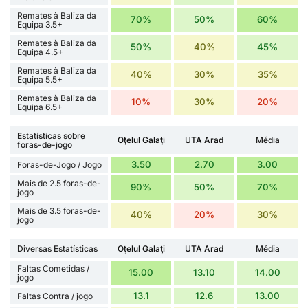
Remates à Baliza da
70%
50%
60%
Equipa 3.5+
Remates à Baliza da
50%
40%
45%
Equipa 4.5+
Remates à Baliza da
40%
30%
35%
Equipa 5.5+
Remates à Baliza da
10%
30%
20%
Equipa 6.5+
Estatísticas sobre
Oţelul Galaţi
UTA Arad
Média
foras-de-jogo
3.50
2.70
3.00
Foras-de-Jogo / Jogo
Mais de 2.5 foras-de-
90%
50%
70%
jogo
Mais de 3.5 foras-de-
40%
20%
30%
jogo
Diversas Estatísticas
Oţelul Galaţi
UTA Arad
Média
Faltas Cometidas /
15.00
13.10
14.00
jogo
13.1
12.6
13.00
Faltas Contra / jogo