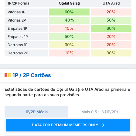
1P/2P Forma
Oţelul Galaţi
UTA Arad
60%
20%
Vitórias 1P
40%
50%
Vitórias 2P
10%
60%
Empates 1P
50%
20%
Empates 2P
30%
20%
Derrotas 1P
10%
30%
Derrotas 2P
1P / 2P Cartões
Estatísticas de cartões de Oţelul Galaţi e UTA Arad na primeira e
segunda parte para as suas previsões.
1P/2P Média
Mais 0.5 ~ 3 (1P/2P)
DATA FOR PREMIUM MEMBERS ONLY