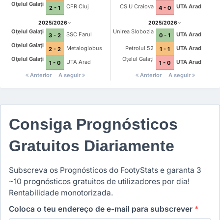
Oţelul Galaţi
CFR Cluj
CS U Craiova
UTA Arad
2 - 1
4 - 0
2025/2026
2025/2026
Oţelul Galaţi
Unirea Slobozia
SSC Farul
UTA Arad
3 - 2
0 - 1
Oţelul Galaţi
Metaloglobus
Petrolul 52
UTA Arad
2 - 2
1 - 1
Oţelul Galaţi
Oţelul Galaţi
UTA Arad
UTA Arad
1 - 0
1 - 0
Anterior
A seguir
Anterior
A seguir
Consiga Prognósticos
Gratuitos Diariamente
Subscreva os Prognósticos do FootyStats e garanta 3
~10 prognósticos gratuitos de utilizadores por dia!
Rentabilidade monotorizada.
Coloca o teu endereço de e-mail para subscrever
*