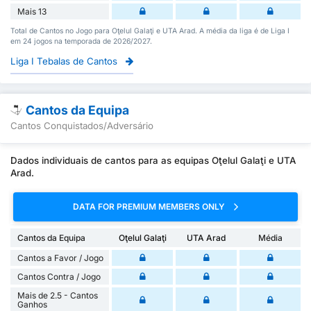
Mais 13
Total de Cantos no Jogo para Oţelul Galaţi e UTA Arad. A média da liga é de Liga I
em 24 jogos na temporada de 2026/2027.
Liga I Tebalas de Cantos
Cantos da Equipa
Cantos Conquistados/Adversário
Dados individuais de cantos para as equipas Oţelul Galaţi e UTA
Arad.
DATA FOR PREMIUM MEMBERS ONLY
Cantos da Equipa
Oţelul Galaţi
UTA Arad
Média
Cantos a Favor / Jogo
Cantos Contra / Jogo
Mais de 2.5 - Cantos
Ganhos