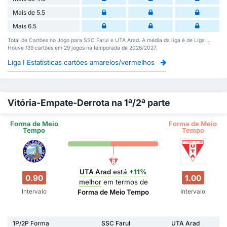
Mais de 5.5
Mais 6.5
Total de Cartões no Jogo para SSC Farul e UTA Arad. A média da liga é de Liga I.
Houve 139 cartões em 29 jogos na temporada de 2026/2027.
Liga I Estatísticas cartões amarelos/vermelhos
Vitória-Empate-Derrota na 1ª/2ª parte
Forma de Meio
Forma de Meio
Tempo
Tempo
UTA Arad
está
+11%
0.90
1.00
melhor
em termos de
Intervalo
Intervalo
Forma de Meio Tempo
1P/2P Forma
SSC Farul
UTA Arad