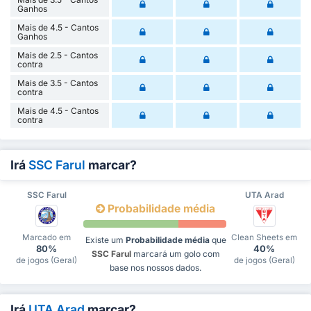
Ganhos
Mais de 4.5 - Cantos
Ganhos
Mais de 2.5 - Cantos
contra
Mais de 3.5 - Cantos
contra
Mais de 4.5 - Cantos
contra
Irá
SSC Farul
marcar?
SSC Farul
UTA Arad
Probabilidade média
Marcado em
Clean Sheets em
Existe um
Probabilidade média
que
80%
40%
SSC Farul
marcará um golo com
de jogos (Geral)
de jogos (Geral)
base nos nossos dados.
Irá
UTA Arad
marcar?