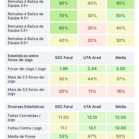
Remates à Baliza da
90%
40%
65%
Equipa 3.5+
Remates à Baliza da
70%
30%
50%
Equipa 4.5+
Remates à Baliza da
60%
20%
40%
Equipa 5.5+
Remates à Baliza da
40%
20%
30%
Equipa 6.5+
Estatísticas sobre
SSC Farul
UTA Arad
Média
foras-de-jogo
1.90
2.44
2.00
Foras-de-Jogo / Jogo
Mais de 2.5 foras-de-
30%
44%
37%
jogo
Mais de 3.5 foras-de-
20%
11%
16%
jogo
Diversas Estatísticas
SSC Farul
UTA Arad
Média
Faltas Cometidas /
11.00
13.10
12.00
jogo
11.1
13.1
12.00
Faltas Contra / jogo
53%
47%
50%
Média de Posse