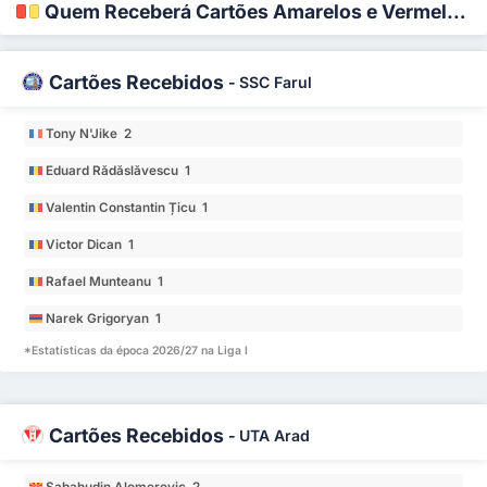
Quem Receberá Cartões Amarelos e Vermelhos?
Cartões Recebidos
-
SSC Farul
Tony N'Jike 2
Eduard Rădăslăvescu 1
Valentin Constantin Țicu 1
Victor Dican 1
Rafael Munteanu 1
Narek Grigoryan 1
*Estatísticas da época 2026/27 na Liga I
Cartões Recebidos
-
UTA Arad
Sabahudin Alomeroviс 2