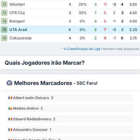
Voluntari
12
4
25%
3
11
-8
4
3.50
CFR Cluj
13
3
33%
7
5
2
3
4.00
Botoşani
14
3
0%
4
5
-1
2
3.00
UTA Arad
15
4
0%
2
7
-5
2
2.25
Csikszereda
16
4
0%
2
9
-7
0
2.75
*
A Classificação da Liga I
também está disponível.
Quais Jogadores Irão Marcar?
Melhores Marcadores
-
SSC Farul
Albert Iustin Doicaru 3
Mattéo Ahlinvi 2
Eduard Rădăslăvescu 2
Alexandru Goncear 1