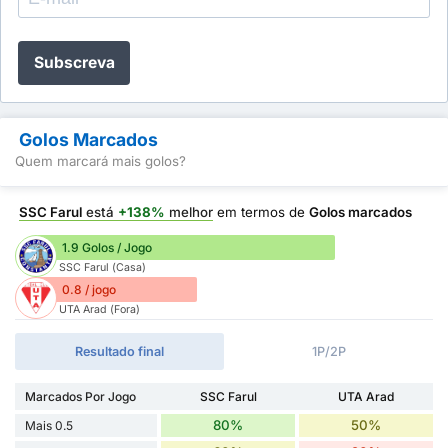
Subscreva
Golos Marcados
Quem marcará mais golos?
SSC Farul
está
+138%
melhor
em termos de
Golos marcados
1.9 Golos / Jogo
SSC Farul (Casa)
0.8 / jogo
UTA Arad (Fora)
Resultado final
1P/2P
Marcados Por Jogo
SSC Farul
UTA Arad
80%
50%
Mais 0.5