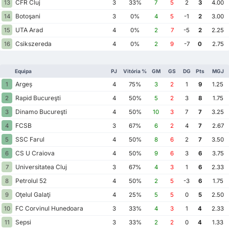
CFR Cluj
13
3
33%
7
5
2
3
4.00
Botoşani
14
3
0%
4
5
-1
2
3.00
UTA Arad
15
4
0%
2
7
-5
2
2.25
Csikszereda
16
4
0%
2
9
-7
0
2.75
Equipa
PJ
Vitória %
GM
GS
DG
Pts
MGJ
Argeș
1
4
75%
3
2
1
9
1.25
Rapid Bucureşti
2
4
50%
5
2
3
8
1.75
Dinamo Bucureşti
3
4
50%
10
3
7
7
3.25
FCSB
4
3
67%
6
2
4
7
2.67
SSC Farul
5
4
50%
8
6
2
7
3.50
CS U Craiova
6
4
50%
9
6
3
6
3.75
Universitatea Cluj
7
3
67%
4
3
1
6
2.33
Petrolul 52
8
4
50%
2
5
-3
6
1.75
Oţelul Galaţi
9
4
25%
5
5
0
5
2.50
FC Corvinul Hunedoara
10
3
33%
4
3
1
4
2.33
Sepsi
11
3
33%
2
2
0
4
1.33