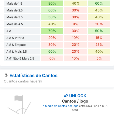
80%
40%
60%
Mais de 1.5
60%
30%
45%
Mais de 2.5
50%
30%
40%
Mais de 3.5
40%
0%
20%
Mais de 4.5
70%
30%
50%
AM
20%
10%
15%
AM & Vitória
30%
20%
25%
AM & Empate
60%
20%
40%
AM & Mais 2.5
0%
10%
5%
AM: Não & Mais 2.5
Estatísticas de Cantos
Quantos cantos haverá?
UNLOCK
Cantos / jogo
* Média de Cantos por jogo
entre SSC Farul e UTA
Arad.