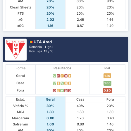
AM
70%
60%
80%
Clean Sheets
20%
20%
20%
FTS
20%
20%
20%
xG
2.02
2.46
1.66
xGC
1.16
0.87
1.40
UTA Arad
Roménia - Liga I
Pos Liga.
15
/ 16
Forma
Resultados
PPJ
Geral
1.30
V
D
E
D
E
Casa
1.80
V
E
V
E
E
Fora
0.80
D
E
V
D
D
Estat.
Geral
Casa
Fora
Vitória %
30%
40%
20%
MGJ
1.80
1.80
1.80
Marcaram
0.80
1.20
0.40
Sofreram
1.00
0.60
1.40
AM
30%
40%
20%