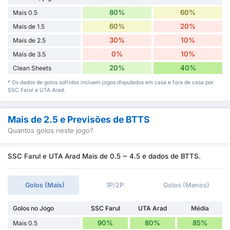
80%
60%
Mais 0.5
60%
20%
Mais de 1.5
30%
10%
Mais de 2.5
0%
10%
Mais de 3.5
20%
40%
Clean Sheets
* Os dados de golos sofridos incluem jogos disputados em casa e fora de casa por
SSC Farul e UTA Arad.
Mais de 2.5 e Previsões de BTTS
Quantos golos neste jogo?
SSC Farul e UTA Arad Mais de 0.5 ~ 4.5 e dados de BTTS.
Golos (Mais)
1P/2P
Golos (Menos)
Golos no Jogo
SSC Farul
UTA Arad
Média
90%
80%
85%
Mais 0.5