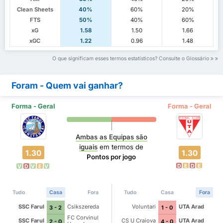
Clean Sheets
40%
60%
20%
FTS
50%
40%
60%
xG
1.58
1.50
1.66
xGC
1.22
0.96
1.48
O que significam esses termos estatísticos? Consulte o Glossário
Foram - Quem vai ganhar?
Forma - Geral
Forma - Geral
Ambas as Equipas são
iguais
em termos de
1.30
1.30
Pontos por jogo
D
E
D
E
V
D
V
E
V
Tudo
Casa
Fora
Tudo
Casa
Fora
SSC Farul
Csikszereda
Voluntari
UTA Arad
3 - 2
1 - 0
FC Corvinul
SSC Farul
CS U Craiova
UTA Arad
2 - 0
4 - 0