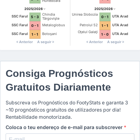
Hunedoara
2025/2026
2025/2026
Chindia
Unirea Slobozia
SSC Farul
UTA Arad
5 - 3
0 - 1
Târgovişte
SSC Farul
Metaloglobus
Petrolul 52
UTA Arad
0 - 1
1 - 1
Oţelul Galaţi
SSC Farul
Botoşani
UTA Arad
1 - 1
1 - 0
Anterior
A seguir
Anterior
A seguir
Consiga Prognósticos
Gratuitos Diariamente
Subscreva os Prognósticos do FootyStats e garanta 3
~10 prognósticos gratuitos de utilizadores por dia!
Rentabilidade monotorizada.
Coloca o teu endereço de e-mail para subscrever
*