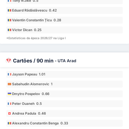
Tony N'Jike 0.5
Eduard Rădăslăvescu 0.42
Valentin Constantin Țicu 0.28
Victor Dican 0.25
*Estatísticas da época 2026/27 na Liga I
Cartões / 90 min
-
UTA Arad
Jayson Papeau 1.01
Sabahudin Alomeroviс 1
Dmytro Pospelov 0.66
Peter Ouaneh 0.5
Andrea Padula 0.46
Alexandru Constantin Benga 0.33