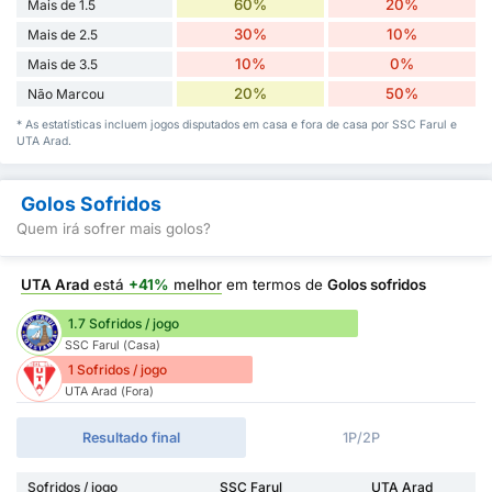
60%
20%
Mais de 1.5
30%
10%
Mais de 2.5
10%
0%
Mais de 3.5
20%
50%
Não Marcou
* As estatísticas incluem jogos disputados em casa e fora de casa por SSC Farul e
UTA Arad.
Golos Sofridos
Quem irá sofrer mais golos?
UTA Arad
está
+41%
melhor
em termos de
Golos sofridos
1.7 Sofridos / jogo
SSC Farul (Casa)
1 Sofridos / jogo
UTA Arad (Fora)
Resultado final
1P/2P
Sofridos / jogo
SSC Farul
UTA Arad