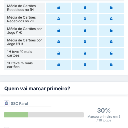
Média de Cartões
Recebidos no 1H
Média de Cartões
Recebidos no 2H
Média de Cartões por
Jogo (1H)
Média de Cartões por
Jogo (2H)
1H teve % mais
cartões
2H teve % mais
cartões
Quem vai marcar primeiro?
SSC Farul
30%
Marcou primeiro em 3
/ 10 jogos