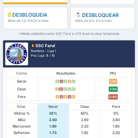
DESBLOQUEIA
DESBLOQUEAR
Mais de 1,5, FH/2H e mais
Mais de 8.5, 9.5 e mais
*Média estatística entre SSC Farul e UTA Arad na atual temporada
SSC Farul
Roménia - Liga I
Pos Liga.
5
/ 16
Forma
Resultados
PPJ
Geral
1.30
V
D
V
E
V
Casa
2.00
E
D
V
V
V
Fora
0.60
E
D
E
D
E
Estat.
Geral
Casa
Fora
Vitória %
30%
60%
0%
MGJ
3.60
3.60
3.60
Marcaram
1.90
2.20
1.60
Sofreram
1.70
1.40
2.00