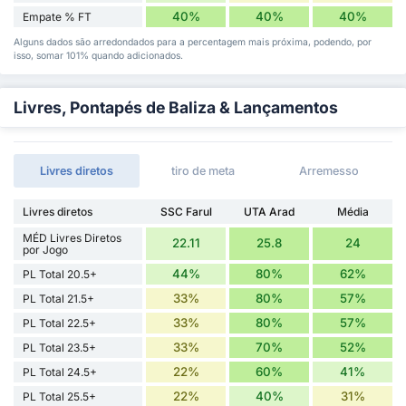
40%
40%
40%
Empate % FT
Alguns dados são arredondados para a percentagem mais próxima, podendo, por
isso, somar 101% quando adicionados.
Livres, Pontapés de Baliza & Lançamentos
Livres diretos
tiro de meta
Arremesso
Livres diretos
SSC Farul
UTA Arad
Média
MÉD Livres Diretos
22.11
25.8
24
por Jogo
44%
80%
62%
PL Total 20.5+
33%
80%
57%
PL Total 21.5+
33%
80%
57%
PL Total 22.5+
33%
70%
52%
PL Total 23.5+
22%
60%
41%
PL Total 24.5+
22%
40%
31%
PL Total 25.5+