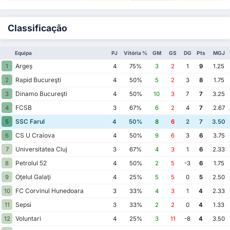
Classificação
Equipa
PJ
Vitória %
GM
GS
DG
Pts
MGJ
Argeș
1
4
75%
3
2
1
9
1.25
Rapid Bucureşti
2
4
50%
5
2
3
8
1.75
Dinamo Bucureşti
3
4
50%
10
3
7
7
3.25
FCSB
4
3
67%
6
2
4
7
2.67
SSC Farul
5
4
50%
8
6
2
7
3.50
CS U Craiova
6
4
50%
9
6
3
6
3.75
Universitatea Cluj
7
3
67%
4
3
1
6
2.33
Petrolul 52
8
4
50%
2
5
-3
6
1.75
Oţelul Galaţi
9
4
25%
5
5
0
5
2.50
FC Corvinul Hunedoara
10
3
33%
4
3
1
4
2.33
Sepsi
11
3
33%
2
2
0
4
1.33
Voluntari
12
4
25%
3
11
-8
4
3.50