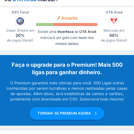
SSC Farul
UTA Arad
Incerto
Clean Sheets em
Marcado em
Existe uma
Incerteza
se
UTA Arad
20%
50%
marcará um golo com base nos
de jogos (Geral)
de jogos (Geral)
nossos dados.
Faça o upgrade para o Premium! Mais 500
ligas para ganhar dinheiro.
O Premium garantirá mais vitórias para você. 500 Ligas extras
conhecidas por serem lucrativas e menos rastreadas pelas casas
de apostas. Além disso, terá estatísticas de cantos e cartões,
juntamente com downloads em CSV. Subscreva hoje mesmo!
TORNAR-SE PREMIUM AGORA