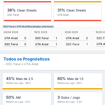
38%
31%
Clean Sheets
Clean Sheets
SSC Farul
UTA Arad
SSC Farul x UTA Arad Resultados anteriores
26/04 2026
15/12 2025
9/08 2025
10/05 
UTA Arad
0
SSC Farul
1
UTA Arad
2
SSC F
UTA A
SSC Farul
0
UTA Arad
1
SSC Farul
1
Todos os Prognósticos
- SSC Farul x UTA Arad
45%
60%
Mais de 2.5
Mais de 1.5
Média da Liga : 48%
Média da Liga : 69%
50%
3
AM
Golos / Jogo
Média da Liga : 41%
Média da Liga : 2.62