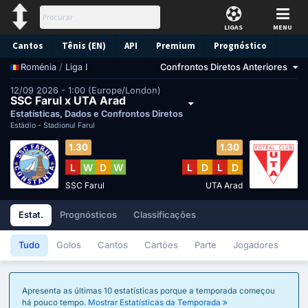
LIGAS
MENU
Cantos
Tênis (EN)
API
Premium
Prognóstico
/
Liga I
Confrontos Diretos Anteriores
Roménia
12/09 2026 - 1:00 (Europe/London)
SSC Farul x UTA Arad
Estatísticas, Dados e Confrontos Diretos
Estádio -
Stadionul Farul
1.30
1.30
L
W
D
W
L
D
L
D
SSC Farul
UTA Arad
Estat.
Prognósticos
Classificações
Tudo
Golos
Cantos
Cartões
Parte
Jogadores
Apresenta as últimas 10 estatísticas porque a temporada começou
há pouco tempo.
Mostrar Estatísticas da Temporada