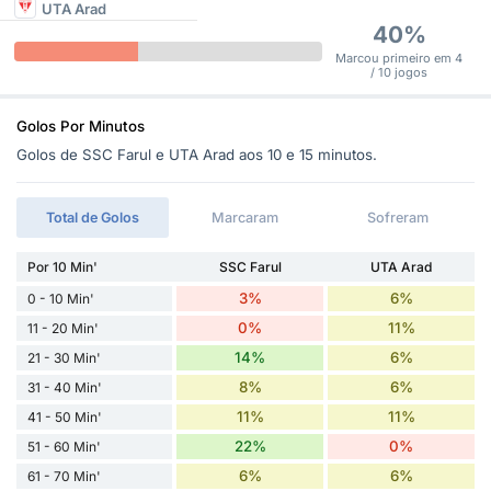
UTA Arad
40%
Marcou primeiro em 4
/ 10 jogos
Golos Por Minutos
Golos de SSC Farul e UTA Arad aos 10 e 15 minutos.
Total de Golos
Marcaram
Sofreram
Por 10 Min'
SSC Farul
UTA Arad
3%
6%
0 - 10 Min'
0%
11%
11 - 20 Min'
14%
6%
21 - 30 Min'
8%
6%
31 - 40 Min'
11%
11%
41 - 50 Min'
22%
0%
51 - 60 Min'
6%
6%
61 - 70 Min'