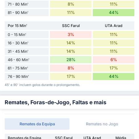
8%
11%
71 - 80 Min'
11%
44%
81 - 90 Min'
Por 15 Min'
SSC Farul
UTA Arad
3%
11%
0 - 15 Min'
14%
11%
16 - 30 Min'
14%
11%
31 - 45 Min'
28%
6%
46 - 60 Min'
8%
17%
61 - 75 Min'
17%
44%
76 - 90 Min'
45' e 90' incluem golos durante o prolongamento.
Remates, Foras-de-Jogo, Faltas e mais
Remates da Equipa
Remates no Jogo
Remates da Equipa
SSC Farul
UTA Arad
Média