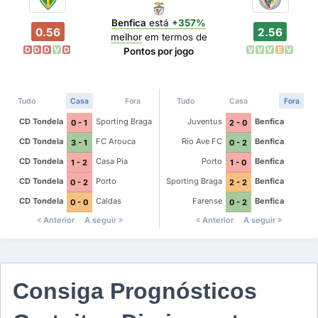
Benfica
está
+357%
0.56
2.56
melhor
em termos de
D
D
D
V
D
V
V
V
E
V
Pontos por jogo
Tudo
Casa
Fora
Tudo
Casa
Fora
CD Tondela
Sporting Braga
Juventus
Benfica
0 - 1
2 - 0
CD Tondela
FC Arouca
Rio Ave FC
Benfica
3 - 1
0 - 2
CD Tondela
Casa Pia
Porto
Benfica
1 - 2
1 - 0
CD Tondela
Porto
Sporting Braga
Benfica
0 - 2
2 - 2
CD Tondela
Caldas
Farense
Benfica
0 - 0
0 - 2
Anterior
A seguir
Anterior
A seguir
Consiga Prognósticos