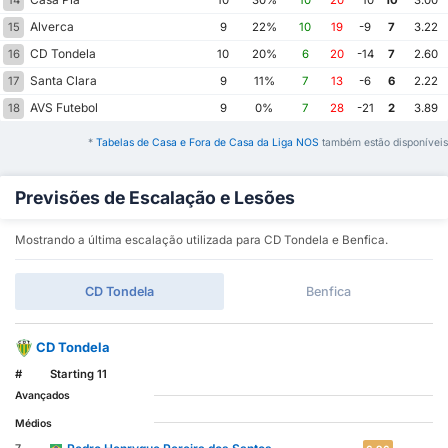
14
10
30%
10
20
-10
10
3.00
Alverca
15
9
22%
10
19
-9
7
3.22
CD Tondela
16
10
20%
6
20
-14
7
2.60
Santa Clara
17
9
11%
7
13
-6
6
2.22
AVS Futebol
18
9
0%
7
28
-21
2
3.89
*
Tabelas de Casa e Fora de Casa da Liga NOS
também estão disponíveis
Previsões de Escalação e Lesões
Mostrando a última escalação utilizada para CD Tondela e Benfica.
CD Tondela
Benfica
CD Tondela
#
Starting 11
Avançados
Médios