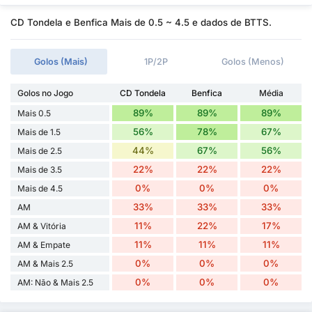
CD Tondela e Benfica Mais de 0.5 ~ 4.5 e dados de BTTS.
Golos (Mais)
1P/2P
Golos (Menos)
Golos no Jogo
CD Tondela
Benfica
Média
89%
89%
89%
Mais 0.5
56%
78%
67%
Mais de 1.5
44%
67%
56%
Mais de 2.5
22%
22%
22%
Mais de 3.5
0%
0%
0%
Mais de 4.5
33%
33%
33%
AM
11%
22%
17%
AM & Vitória
11%
11%
11%
AM & Empate
0%
0%
0%
AM & Mais 2.5
0%
0%
0%
AM: Não & Mais 2.5