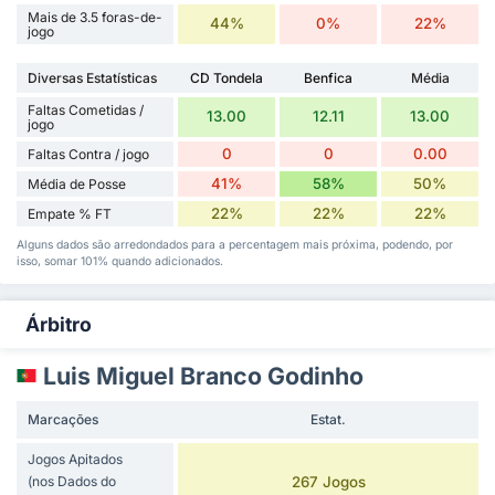
Mais de 3.5 foras-de-
44%
0%
22%
jogo
Diversas Estatísticas
CD Tondela
Benfica
Média
Faltas Cometidas /
13.00
12.11
13.00
jogo
0
0
0.00
Faltas Contra / jogo
41%
58%
50%
Média de Posse
22%
22%
22%
Empate % FT
Alguns dados são arredondados para a percentagem mais próxima, podendo, por
isso, somar 101% quando adicionados.
Árbitro
Luis Miguel Branco Godinho
Marcações
Estat.
Jogos Apitados
(nos Dados do
267 Jogos