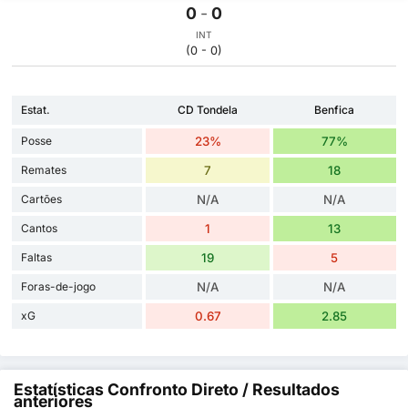
0
-
0
INT
(0 - 0)
Estat.
CD Tondela
Benfica
Posse
23%
77%
Remates
7
18
Cartões
N/A
N/A
Cantos
1
13
Faltas
19
5
Foras-de-jogo
N/A
N/A
xG
0.67
2.85
Estatísticas Confronto Direto / Resultados
anteriores