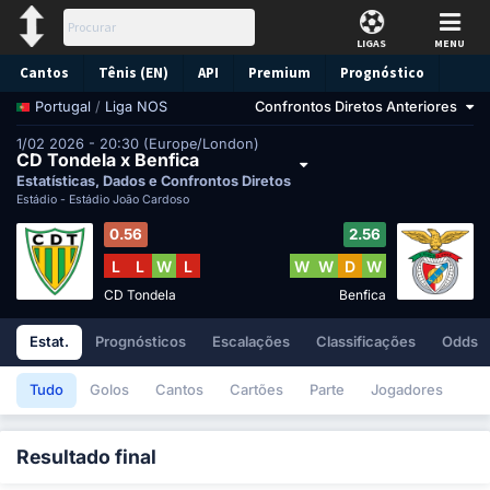
LIGAS
MENU
Cantos
Tênis (EN)
API
Premium
Prognóstico
/
Liga NOS
Confrontos Diretos Anteriores
Portugal
1/02 2026 - 20:30 (Europe/London)
CD Tondela x Benfica
Estatísticas, Dados e Confrontos Diretos
Estádio -
Estádio João Cardoso
0.56
2.56
L
L
W
L
W
W
D
W
CD Tondela
Benfica
Estat.
Prognósticos
Escalações
Classificações
Odds
Tudo
Golos
Cantos
Cartões
Parte
Jogadores
Resultado final