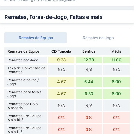
45' e 90' incluem golos durante o prolongamento.
Remates, Foras-de-Jogo, Faltas e mais
Remates da Equipa
Remates no Jogo
Remates da Equipa
CD Tondela
Benfica
Média
9.33
12.78
11.00
Remates por Jogo
Taxa de Conversão de
N/A
N/A
N/A
Remates
Remates à baliza /
4.67
6.44
6.00
Jogo
Remates para fora /
4.67
6.33
6.00
Jogo
Remates por Golo
N/A
N/A
N/A
Marcado
Remates Por Equipa
0%
0%
0%
Mais 10.5
Remates Por Equipa
0%
0%
0%
Mais 11.5