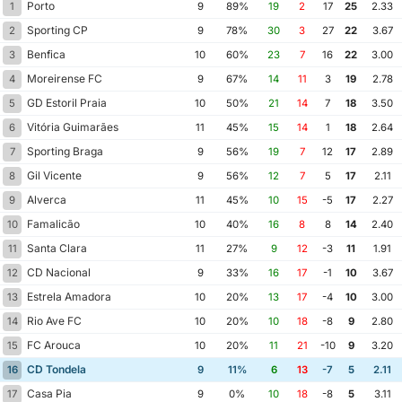
Porto
1
9
89%
19
2
17
25
2.33
Sporting CP
2
9
78%
30
3
27
22
3.67
Benfica
3
10
60%
23
7
16
22
3.00
Moreirense FC
4
9
67%
14
11
3
19
2.78
GD Estoril Praia
5
10
50%
21
14
7
18
3.50
Vitória Guimarães
6
11
45%
15
14
1
18
2.64
Sporting Braga
7
9
56%
19
7
12
17
2.89
Gil Vicente
8
9
56%
12
7
5
17
2.11
Alverca
9
11
45%
10
15
-5
17
2.27
Famalicão
10
10
40%
16
8
8
14
2.40
Santa Clara
11
11
27%
9
12
-3
11
1.91
CD Nacional
12
9
33%
16
17
-1
10
3.67
Estrela Amadora
13
10
20%
13
17
-4
10
3.00
Rio Ave FC
14
10
20%
10
18
-8
9
2.80
FC Arouca
15
10
20%
11
21
-10
9
3.20
CD Tondela
16
9
11%
6
13
-7
5
2.11
Casa Pia
17
9
0%
10
18
-8
5
3.11