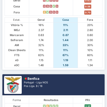
Geral
D
V
D
D
D
0.63
Casa
D
D
D
V
D
0.56
Fora
E
V
D
D
D
0.70
Estat.
Geral
Casa
Fora
Vitória %
16%
11%
20%
MGJ
2.37
2.11
2.60
Marcaram
0.63
0.67
0.60
Sofreram
1.74
1.44
2.00
AM
32%
33%
30%
Clean Sheets
11%
11%
10%
FTS
63%
67%
60%
xG
1.15
1.19
1.11
xGC
1.46
1.59
1.34
Benfica
Portugal - Liga NOS
Pos Liga.
3
/ 18
Forma
Resultados
PPJ
Geral
V
E
V
V
V
2.37