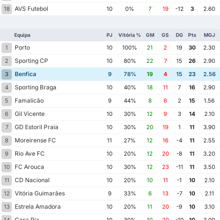
AVS Futebol
18
10
0%
7
19
-12
3
2.60
Equipa
PJ
Vitória %
GM
GS
DG
Pts
MGJ
Porto
1
10
100%
21
2
19
30
2.30
Sporting CP
2
10
80%
22
7
15
26
2.90
Benfica
3
9
78%
19
4
15
23
2.56
Sporting Braga
4
10
40%
18
11
7
16
2.90
Famalicão
5
9
44%
8
6
2
15
1.56
Gil Vicente
6
10
30%
12
9
3
14
2.10
GD Estoril Praia
7
10
30%
20
19
1
11
3.90
Moreirense FC
8
11
27%
12
16
-4
11
2.55
Rio Ave FC
9
10
20%
12
20
-8
11
3.20
FC Arouca
10
10
30%
12
23
-11
11
3.50
CD Nacional
11
10
20%
10
11
-1
10
2.10
Vitória Guimarães
12
9
33%
6
13
-7
10
2.11
Estrela Amadora
13
10
20%
11
20
-9
10
3.10
Casa Pia