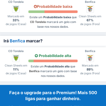
CD Tondela
Benfica
Probabilidade baixa
Marcado em
Clean Sheets em
Existe um
Probabilidade baixa
que
33%
67%
CD Tondela
marcará um golo com
de jogos (Casa)
de jogos (Fora)
base nos nossos dados.
Irá
Benfica
marcar?
CD Tondela
Benfica
Probabilidade alta
Clean Sheets em
Marcado em
Existe um
Probabilidade alta
que
11%
89%
Benfica
marcará um golo com base
de jogos (Casa)
de jogos (Fora)
nos nossos dados.
Faça o upgrade para o Premium! Mais 500
ligas para ganhar dinheiro.