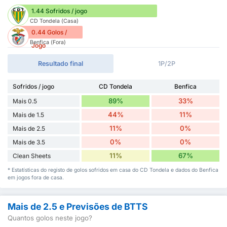
1.44 Sofridos / jogo
CD Tondela (Casa)
0.44 Golos /
Benfica (Fora)
Jogo
Resultado final
1P/2P
Sofridos / jogo
CD Tondela
Benfica
89%
33%
Mais 0.5
44%
11%
Mais de 1.5
11%
0%
Mais de 2.5
0%
0%
Mais de 3.5
11%
67%
Clean Sheets
* Estatísticas do registo de golos sofridos em casa do CD Tondela e dados do Benfica
em jogos fora de casa.
Mais de 2.5 e Previsões de BTTS
Quantos golos neste jogo?