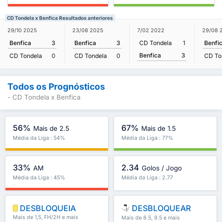
CD Tondela x Benfica Resultados anteriores
29/10 2025
23/08 2025
7/02 2022
29/08 
Benfica
3
Benfica
3
CD Tondela
1
Benfi
Benfica
3
CD Tondela
0
CD Tondela
0
CD To
Todos os Prognósticos
- CD Tondela x Benfica
56%
67%
Mais de 2.5
Mais de 1.5
Média da Liga : 54%
Média da Liga : 77%
33%
2.34
AM
Golos / Jogo
Média da Liga : 45%
Média da Liga : 2.77
DESBLOQUEIA
DESBLOQUEAR
Mais de 1,5, FH/2H e mais
Mais de 8.5, 9.5 e mais