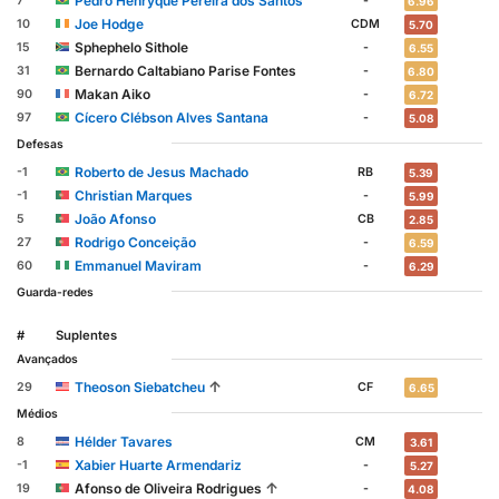
Pedro Henryque Pereira dos Santos
7
-
6.96
Joe Hodge
10
CDM
5.70
Sphephelo Sithole
15
-
6.55
Bernardo Caltabiano Parise Fontes
31
-
6.80
Makan Aiko
90
-
6.72
Cícero Clébson Alves Santana
97
-
5.08
Defesas
Roberto de Jesus Machado
-1
RB
5.39
Christian Marques
-1
-
5.99
João Afonso
5
CB
2.85
Rodrigo Conceição
27
-
6.59
Emmanuel Maviram
60
-
6.29
Guarda-redes
#
Suplentes
Avançados
↑
Theoson Siebatcheu
29
CF
6.65
Médios
Hélder Tavares
8
CM
3.61
Xabier Huarte Armendariz
-1
-
5.27
↑
Afonso de Oliveira Rodrigues
19
-
4.08