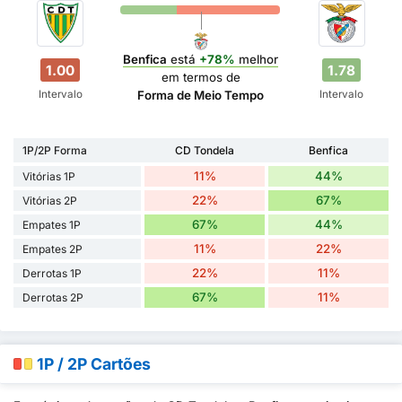
Benfica
está
+78%
melhor
1.00
1.78
em termos de
Intervalo
Intervalo
Forma de Meio Tempo
1P/2P Forma
CD Tondela
Benfica
11%
44%
Vitórias 1P
22%
67%
Vitórias 2P
67%
44%
Empates 1P
11%
22%
Empates 2P
22%
11%
Derrotas 1P
67%
11%
Derrotas 2P
1P / 2P Cartões