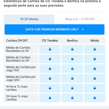
Estatísticas de cartões de CD Tondela e Benfica na primeira e
segunda parte para as suas previsões.
1P/2P Média
Mais 0.5 ~ 3 (1P/2P)
DATA FOR PREMIUM MEMBERS ONLY
Cartões (1P/2P)
CD Tondela
Benfica
Média
Média de Cartões
Recebidos no 1H
Média de Cartões
Recebidos no 2H
Média de Cartões por
Jogo (1H)
Média de Cartões por
Jogo (2H)
1H teve % mais
cartões
2H teve % mais
cartões