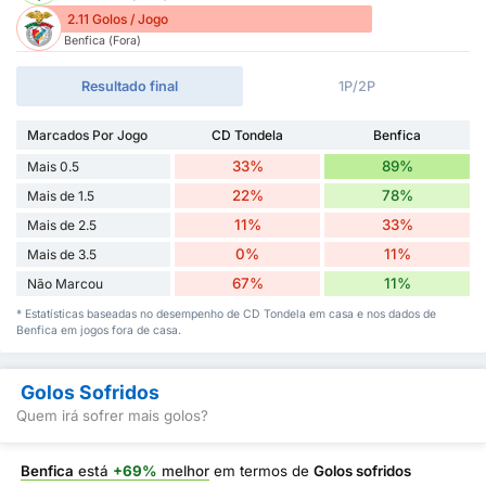
2.11 Golos / Jogo
Benfica (Fora)
Resultado final
1P/2P
Marcados Por Jogo
CD Tondela
Benfica
33%
89%
Mais 0.5
22%
78%
Mais de 1.5
11%
33%
Mais de 2.5
0%
11%
Mais de 3.5
67%
11%
Não Marcou
* Estatísticas baseadas no desempenho de CD Tondela em casa e nos dados de
Benfica em jogos fora de casa.
Golos Sofridos
Quem irá sofrer mais golos?
Benfica
está
+69%
melhor
em termos de
Golos sofridos