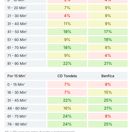
7%
9%
11 - 20 Min'
4%
9%
21 - 30 Min'
11%
9%
31 - 40 Min'
18%
17%
41 - 50 Min'
9%
19%
51 - 60 Min'
18%
8%
61 - 70 Min'
9%
4%
71 - 80 Min'
22%
21%
81 - 90 Min'
Por 15 Min'
CD Tondela
Benfica
7%
8%
0 - 15 Min'
7%
15%
16 - 30 Min'
22%
25%
31 - 45 Min'
16%
21%
46 - 60 Min'
24%
8%
61 - 75 Min'
24%
25%
76 - 90 Min'