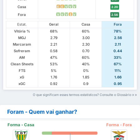
Casa
E
E
V
V
V
2.20
Fora
V
V
V
E
V
2.56
Estat.
Geral
Casa
Fora
Vitória %
68%
60%
78%
MGJ
2.79
3.00
2.56
Marcaram
2.21
2.30
2.11
Sofreram
0.58
0.70
0.44
AM
47%
60%
33%
Clean Sheets
53%
40%
67%
FTS
5%
0%
11%
xG
1.76
1.85
1.66
xGC
0.92
0.9
0.95
O que significam esses termos estatísticos? Consulte o Glossário
Foram - Quem vai ganhar?
Forma - Casa
Forma - Fora