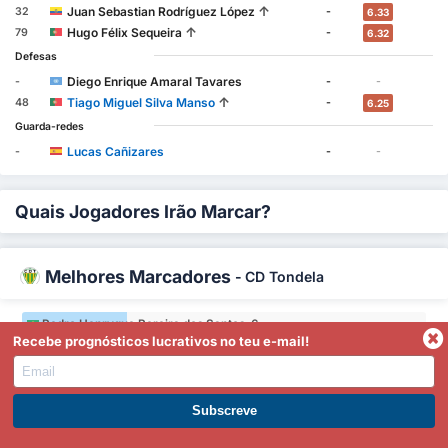
↑
Juan Sebastian Rodríguez López
32
-
6.33
↑
Hugo Félix Sequeira
79
-
6.32
Defesas
Diego Enrique Amaral Tavares
-
-
-
↑
Tiago Miguel Silva Manso
48
-
6.25
Guarda-redes
Lucas Cañizares
-
-
-
Quais Jogadores Irão Marcar?
Melhores Marcadores
-
CD Tondela
Pedro Henryque Pereira dos Santos 6
Recebe prognósticos lucrativos no teu e-mail!
Pedro Henryque Pereira dos Santos 6
Rony Lopes 4
Torna-te Premium
Rony Lopes 4