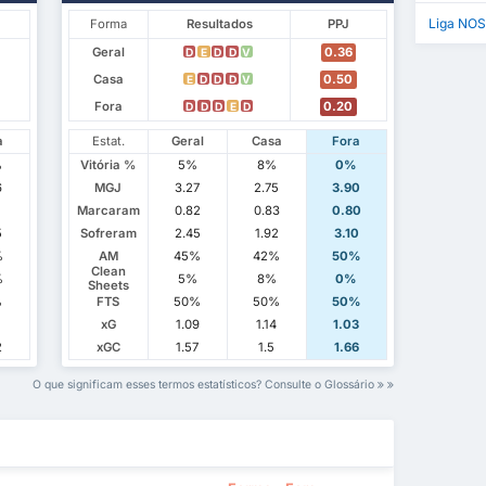
Liga NOS
Forma
Resultados
PPJ
Geral
0.36
D
E
D
D
V
Casa
0.50
E
D
D
D
V
Fora
0.20
D
D
D
E
D
a
Estat.
Geral
Casa
Fora
%
Vitória %
5%
8%
0%
6
MGJ
3.27
2.75
3.90
1
Marcaram
0.82
0.83
0.80
5
Sofreram
2.45
1.92
3.10
%
AM
45%
42%
50%
Clean
%
5%
8%
0%
Sheets
%
FTS
50%
50%
50%
xG
1.09
1.14
1.03
2
xGC
1.57
1.5
1.66
O que significam esses termos estatísticos? Consulte o Glossário