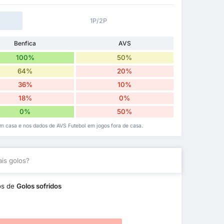
1P/2P
Benfica
AVS
100%
50%
64%
20%
36%
10%
18%
0%
0%
50%
m casa e nos dados de AVS Futebol em jogos fora de casa.
is golos?
os de
Golos sofridos