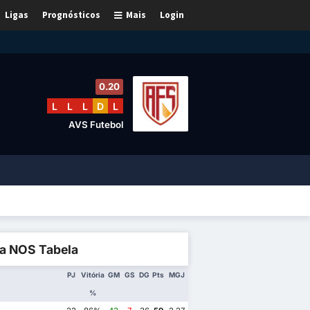
Ligas
Prognósticos
Mais
Login
0.20
L
L
L
D
L
AVS Futebol
ga NOS Tabela
PJ
Vitória
GM
GS
DG
Pts
MGJ
%