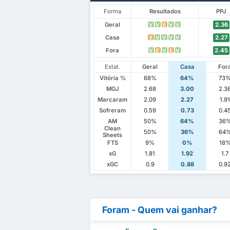
Forma
Resultados
PPJ
Geral
2.36
V
V
E
V
V
Casa
2.27
E
V
V
V
V
Fora
2.45
V
E
V
E
V
Estat.
Geral
Casa
For
Vitória %
68%
64%
73
MGJ
2.68
3.00
2.3
Marcaram
2.09
2.27
1.9
Sofreram
0.59
0.73
0.4
AM
50%
64%
36
Clean
50%
36%
64
Sheets
FTS
9%
0%
18
xG
1.81
1.92
1.7
xGC
0.9
0.88
0.9
Foram - Quem vai ganhar?