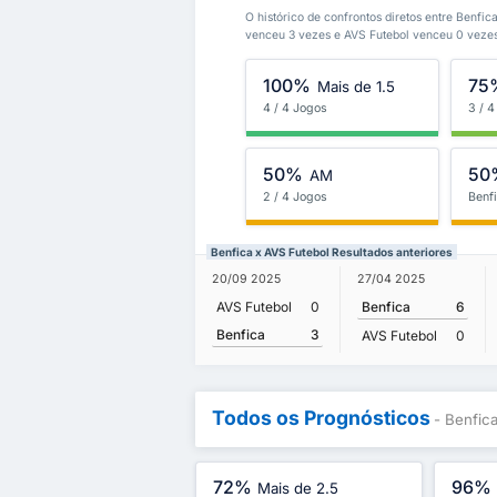
O histórico de confrontos diretos entre Benfic
venceu 3 vezes e AVS Futebol venceu 0 vezes
100%
75
Mais de 1.5
4 / 4 Jogos
3 / 
50%
50
AM
2 / 4 Jogos
Benf
Benfica x AVS Futebol Resultados anteriores
20/09 2025
27/04 2025
AVS Futebol
0
Benfica
6
Benfica
3
AVS Futebol
0
Todos os Prognósticos
- Benfic
72%
96%
Mais de 2.5