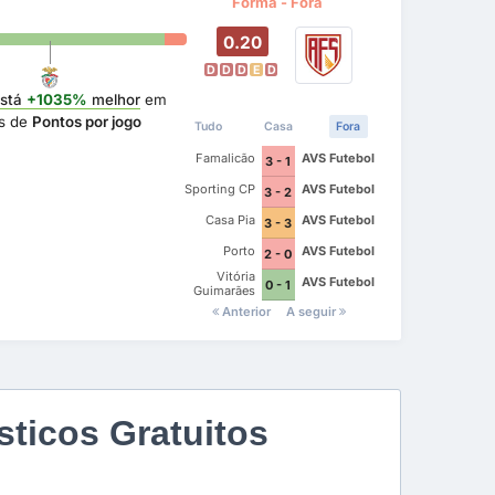
Forma - Fora
0.20
D
D
D
E
D
stá
+1035%
melhor
em
s de
Pontos por jogo
Tudo
Casa
Fora
Famalicão
AVS Futebol
3 - 1
Sporting CP
AVS Futebol
3 - 2
Casa Pia
AVS Futebol
3 - 3
Porto
AVS Futebol
2 - 0
Vitória
AVS Futebol
0 - 1
Guimarães
Anterior
A seguir
ticos Gratuitos