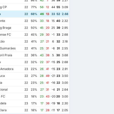
22
86%
43
7
36
59
2.27
ng CP
22
77%
56
12
44
55
3.09
a
22
68%
46
13
33
52
2.68
ente
22
50%
33
18
15
40
2.32
g Braga
22
50%
45
20
25
39
2.95
ense FC
22
45%
29
30
-1
33
2.68
cão
22
41%
27
21
6
32
2.18
 Guimarães
22
41%
25
31
-6
31
2.55
ril Praia
22
36%
43
38
5
30
3.68
a
22
32%
22
37
-15
25
2.68
a Amadora
23
22%
26
41
-15
23
2.91
uca
22
27%
28
49
-21
23
3.50
ia
22
23%
25
41
-16
22
3.00
ional
22
23%
27
31
-4
21
2.64
e FC
22
18%
23
43
-20
20
3.00
dela
23
17%
17
36
-19
18
2.30
Clara
22
18%
17
28
-11
17
2.05