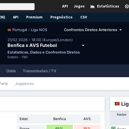
API
Jogos
Estatísticas
EN)
API
Premium
Prognóstico
CSV
/
Liga NOS
Confrontos Diretos Anteriores
Portugal
21/02 2026 - 18:00 (Europe/London)
Benfica x AVS Futebol
Estatísticas, Dados e Confrontos Diretos
Estádio -
TBD
Odds
Transmissões / TV
Parte
Jogadores
Li
Equipa
Estat.
Benfica
AVS
Posse
65%
35%