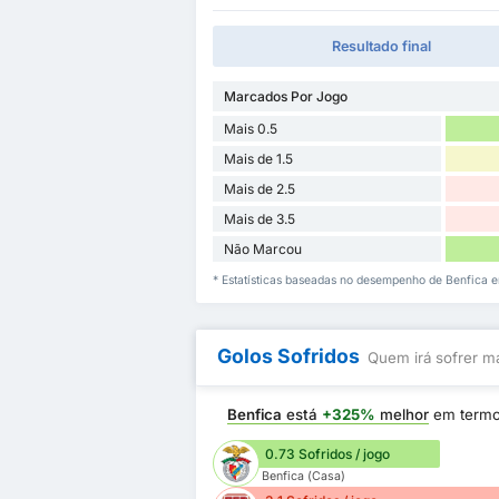
Resultado final
Marcados Por Jogo
Mais 0.5
Mais de 1.5
Mais de 2.5
Mais de 3.5
Não Marcou
* Estatísticas baseadas no desempenho de Benfica e
Golos Sofridos
Quem irá sofrer ma
Benfica
está
+325%
melhor
em term
0.73 Sofridos / jogo
Benfica (Casa)