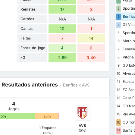
Porto
1
Sporti
2
Remates
17
3
Benfic
3
Cartões
N/A
N/A
Gil Vic
4
Cantos
10
1
Sportin
5
Faltas
7
14
Moreir
6
Foras-de-jogo
4
0
Famali
7
Vitória
xG
2.69
0.40
8
GD Esto
9
Alverc
10
Estrel
11
/ Resultados anteriores
- Benfica x AVS
FC Aro
12
Casa P
13
4
CD Nac
14
Jogos
Rio Av
15
75%
25%
0%
CD Ton
16
AVS
1 Empates
Santa 
17
(0%)
(25%)