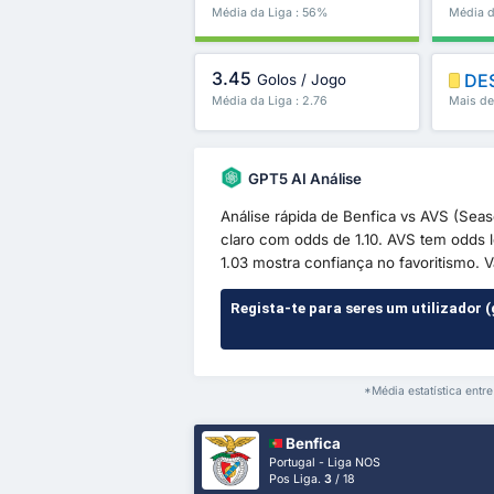
Média da Liga : 56%
Média d
3.45
DE
Golos / Jogo
Média da Liga : 2.76
Mais de
GPT5 AI Análise
Análise rápida de Benfica vs AVS (Seas
claro com odds de 1.10. AVS tem odds 
1.03 mostra confiança no favoritismo. Va
Regista-te para seres um utilizador (
*Média estatística entr
Benfica
Portugal - Liga NOS
Pos Liga.
3
/ 18