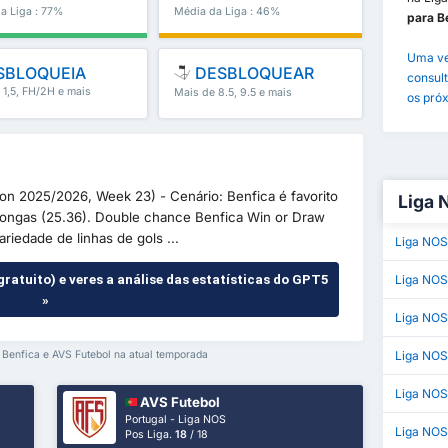
a Liga : 77%
Média da Liga : 46%
para B
Uma ve
SBLOQUEIA
DESBLOQUEAR
consult
 1,5, FH/2H e mais
Mais de 8.5, 9.5 e mais
os próx
on 2025/2026, Week 23) - Cenário: Benfica é favorito
Liga 
longas (25.36). Double chance Benfica Win or Draw
riedade de linhas de gols ...
Liga NOS
gratuito) e veres a análise das estatísticas do GPT5
Liga NOS
»
Liga NOS
e Benfica e AVS Futebol na atual temporada
Liga NO
Liga NOS
AVS Futebol
Portugal - Liga NOS
Liga NOS
Pos Liga.
18
/ 18