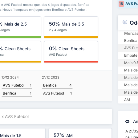
AVS Fu
18
a e AVS Futebol mostra que, dos 4 jogos disputados, Benfica
. Houve 1 empates em jogos entre Benfica e AVS Futebol.
Od
%
50%
Mais de 2.5
Mais de 3.5
4 Jogos
2 / 4 Jogos
Merca
Benfica 
%
0%
AVS Fut
Clean Sheets
Clean Sheets
ica
AVS Futebol
Empate
Mais 0.
Mais de 
Mais de
15/12 2024
21/12 2023
Mais de
AVS Futebol
1
Benfica
4
Mais de
Benfica
1
AVS Futebol
1
AM
a x AVS Futebol
An
A 21/02
57%
Mais de 1.5
AM
na Lig