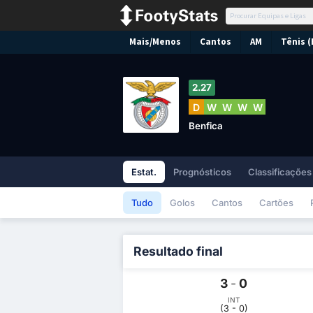
Mais/Menos
Cantos
AM
Tênis (
2.27
D
W
W
W
W
Benfica
Estat.
Prognósticos
Classificações
Tudo
Golos
Cantos
Cartões
Resultado final
3
-
0
INT
(3 - 0)