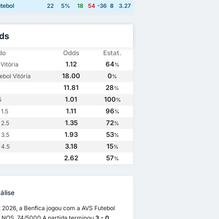
tebol
22
5%
18
54
-36
8
3.27
ds
do
Odds
Estat.
1.12
64
Vitória
%
18.00
0
ebol Vitória
%
11.81
28
%
1.01
100
5
%
1.11
96
1.5
%
1.35
72
 2.5
%
1.93
53
 3.5
%
3.18
15
 4.5
%
2.62
57
%
álise
 2026, a Benfica jogou com a AVS Futebol
a NOS. 74/5000 A partida terminou
3 - 0