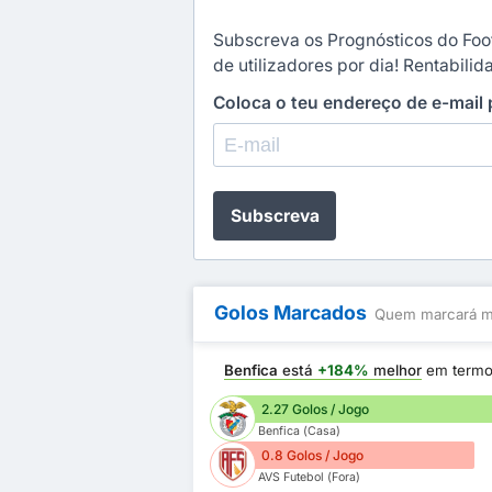
Subscreva os Prognósticos do Foot
de utilizadores por dia! Rentabili
Coloca o teu endereço de e-mail
Subscreva
Golos Marcados
Quem marcará ma
Benfica
está
+184%
melhor
em term
2.27 Golos / Jogo
Benfica (Casa)
0.8 Golos / Jogo
AVS Futebol (Fora)