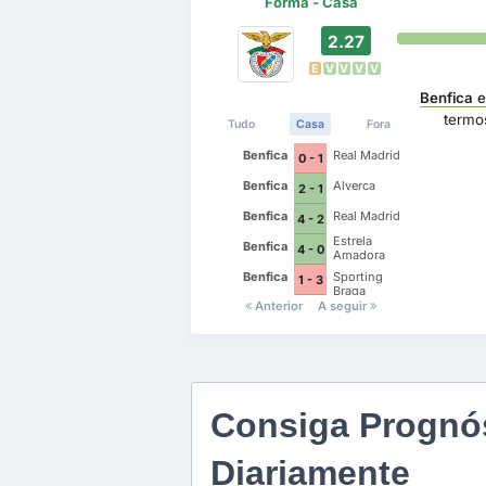
Forma - Casa
2.27
E
V
V
V
V
Benfica
e
termo
Tudo
Casa
Fora
Benfica
Real Madrid
0 - 1
Benfica
Alverca
2 - 1
Benfica
Real Madrid
4 - 2
Estrela
Benfica
4 - 0
Amadora
Benfica
Sporting
1 - 3
Braga
Anterior
A seguir
Consiga Prognós
Diariamente