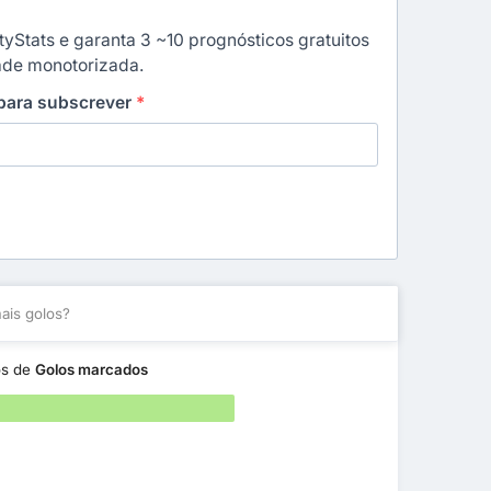
yStats e garanta 3 ~10 prognósticos gratuitos
dade monotorizada.
 para subscrever
*
is golos?
os de
Golos marcados