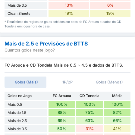
13%
6%
Mais de 3.5
19%
19%
Clean Sheets
* Estatísticas do registo de golos sofridos em casa do FC Arouca e dados do CD
Tondela em jogos fora de casa.
Mais de 2.5 e Previsões de BTTS
Quantos golos neste jogo?
FC Arouca e CD Tondela Mais de 0.5 ~ 4.5 e dados de BTTS.
Golos (Mais)
1P/2P
Golos (Menos)
Golos no Jogo
FC Arouca
CD Tondela
Média
100%
100%
100%
Mais 0.5
88%
75%
82%
Mais de 1.5
69%
63%
66%
Mais de 2.5
50%
31%
41%
Mais de 3.5