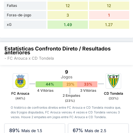
Faltas
12
12
Foras-de-jogo
3
1
xG
1.49
1.27
Estatísticas Confronto Direto / Resultados
anteriores
- FC Arouca x CD Tondela
9
Jogos
44%
23%
33%
4 Vitórias
3 Vitórias
FC Arouca
CD Tondela
2 Empates
(44%)
(33%)
(23%)
O histórico de confrontos diretos entre FC Arouca e CD Tondela mostra que,
dos 9 jogos disputados, FC Arouca venceu 4 vezes e CD Tondela venceu 3
vezes. Houve 2 empates em jogos entre FC Arouca e CD Tondela.
89%
67%
Mais de 1.5
Mais de 2.5