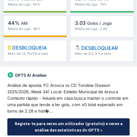
Média da Liga : 54%
Média da Liga : 75%
44%
3.03
AM
Golos / Jogo
Média da Liga : 48%
Média da Liga : 2.69
DESBLOQUEIA
DESBLOQUEAR
Mais de 1,5, FH/2H e mais
Mais de 8.5, 9.5 e mais
GPT5 AI Análise
Análise de aposta: FC Arouca vs CD Tondela (Season
2025/2026, Week 34) Local: Estádio Municipal de Arouca
Contexto rápido - Aduela em casa busca manter o controle em
uma partida que tende a ter gols, com xG total esperado em
torno de 2.28 e hist�...
Regista-te para seres um utilizador (gratuito) e veres a
análise das estatísticas do GPT5 »