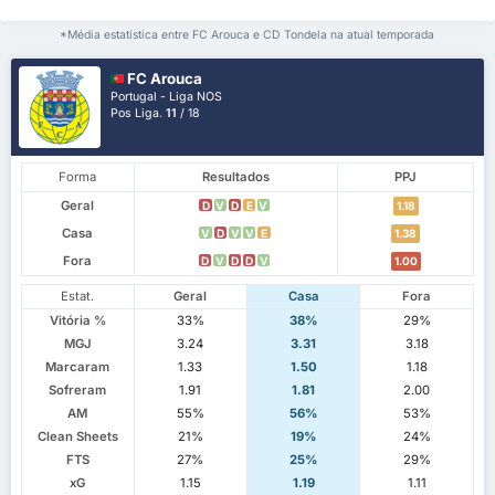
*Média estatística entre FC Arouca e CD Tondela na atual temporada
FC Arouca
Portugal - Liga NOS
Pos Liga.
11
/ 18
Forma
Resultados
PPJ
Geral
D
V
D
E
V
1.18
Casa
V
D
V
V
E
1.38
Fora
D
V
D
D
V
1.00
Estat.
Geral
Casa
Fora
Vitória %
33%
38%
29%
MGJ
3.24
3.31
3.18
Marcaram
1.33
1.50
1.18
Sofreram
1.91
1.81
2.00
AM
55%
56%
53%
Clean Sheets
21%
19%
24%
FTS
27%
25%
29%
xG
1.15
1.19
1.11