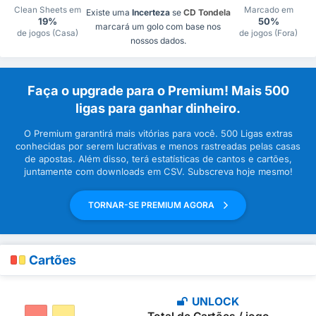
Clean Sheets em
Marcado em
Existe uma
Incerteza
se
CD Tondela
19%
50%
marcará um golo com base nos
de jogos (Casa)
de jogos (Fora)
nossos dados.
Faça o upgrade para o Premium! Mais 500
ligas para ganhar dinheiro.
O Premium garantirá mais vitórias para você. 500 Ligas extras
conhecidas por serem lucrativas e menos rastreadas pelas casas
de apostas. Além disso, terá estatísticas de cantos e cartões,
juntamente com downloads em CSV. Subscreva hoje mesmo!
TORNAR-SE PREMIUM AGORA
Cartões
UNLOCK