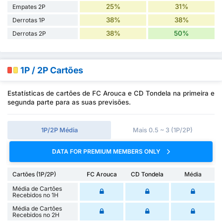
25%
31%
Empates 2P
38%
38%
Derrotas 1P
38%
50%
Derrotas 2P
1P / 2P Cartões
Estatísticas de cartões de FC Arouca e CD Tondela na primeira e
segunda parte para as suas previsões.
1P/2P Média
Mais 0.5 ~ 3 (1P/2P)
DATA FOR PREMIUM MEMBERS ONLY
Cartões (1P/2P)
FC Arouca
CD Tondela
Média
Média de Cartões
Recebidos no 1H
Média de Cartões
Recebidos no 2H