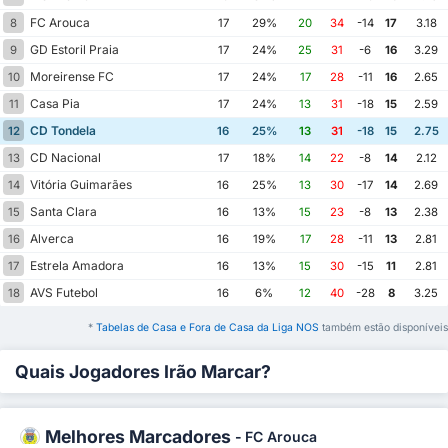
FC Arouca
8
17
29%
20
34
-14
17
3.18
GD Estoril Praia
9
17
24%
25
31
-6
16
3.29
Moreirense FC
10
17
24%
17
28
-11
16
2.65
Casa Pia
11
17
24%
13
31
-18
15
2.59
CD Tondela
12
16
25%
13
31
-18
15
2.75
CD Nacional
13
17
18%
14
22
-8
14
2.12
Vitória Guimarães
14
16
25%
13
30
-17
14
2.69
Santa Clara
15
16
13%
15
23
-8
13
2.38
Alverca
16
16
19%
17
28
-11
13
2.81
Estrela Amadora
17
16
13%
15
30
-15
11
2.81
AVS Futebol
18
16
6%
12
40
-28
8
3.25
*
Tabelas de Casa e Fora de Casa da Liga NOS
também estão disponíveis
Quais Jogadores Irão Marcar?
Melhores Marcadores
-
FC Arouca