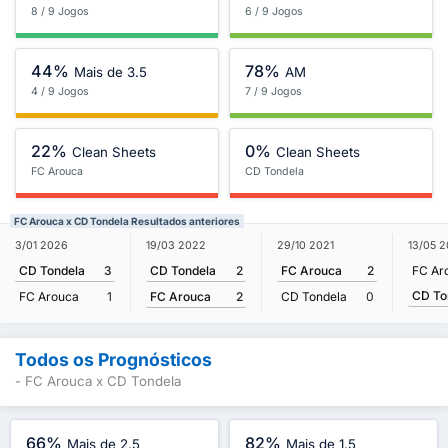
8 / 9 Jogos
6 / 9 Jogos
44%
78%
Mais de 3.5
AM
4 / 9 Jogos
7 / 9 Jogos
22%
0%
Clean Sheets
Clean Sheets
FC Arouca
CD Tondela
FC Arouca x CD Tondela Resultados anteriores
19/03 2022
3/01 2026
29/10 2021
13/05 2
CD Tondela
2
CD Tondela
3
FC Arouca
2
FC Ar
CD To
FC Arouca
2
FC Arouca
1
CD Tondela
0
Todos os Prognósticos
- FC Arouca x CD Tondela
66%
82%
Mais de 2.5
Mais de 1.5