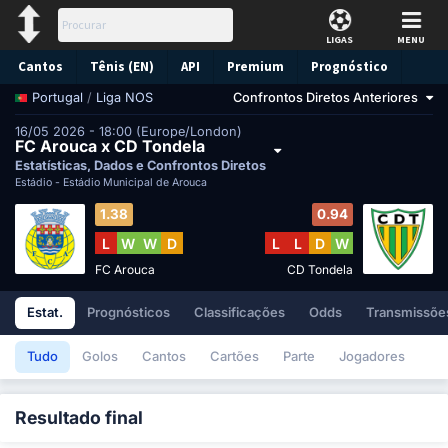
LIGAS
MENU
Cantos
Tênis (EN)
API
Premium
Prognóstico
/
Liga NOS
Confrontos Diretos Anteriores
Portugal
16/05 2026 - 18:00 (Europe/London)
FC Arouca x CD Tondela
Estatísticas, Dados e Confrontos Diretos
Estádio -
Estádio Municipal de Arouca
1.38
0.94
L
W
W
D
L
L
D
W
FC Arouca
CD Tondela
Estat.
Prognósticos
Classificações
Odds
Transmissões
Tudo
Golos
Cantos
Cartões
Parte
Jogadores
Resultado final