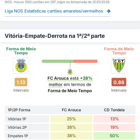
NOS. Houve 1563 cartões em 297 jogos na temporada de 2025/2026.
Liga NOS Estatísticas cartões amarelos/vermelhos
Vitória-Empate-Derrota na 1ª/2ª parte
Forma de Meio
Forma de Meio
Tempo
Tempo
FC Arouca
está
+28%
1.13
0.88
melhor
em termos de
Intervalo
Intervalo
Forma de Meio Tempo
1P/2P Forma
FC Arouca
CD Tondela
25%
13%
Vitórias 1P
38%
19%
Vitórias 2P
38%
50%
Empates 1P