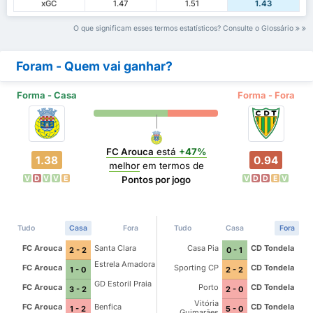
xGC
1.47
1.51
1.43
O que significam esses termos estatísticos? Consulte o Glossário
Foram - Quem vai ganhar?
Forma - Casa
Forma - Fora
FC Arouca
está
+47%
1.38
0.94
melhor
em termos de
V
D
V
V
E
V
D
D
E
V
Pontos por jogo
Tudo
Casa
Fora
Tudo
Casa
Fora
FC Arouca
Santa Clara
Casa Pia
CD Tondela
2 - 2
0 - 1
Estrela Amadora
FC Arouca
Sporting CP
CD Tondela
1 - 0
2 - 2
GD Estoril Praia
FC Arouca
Porto
CD Tondela
3 - 2
2 - 0
Vitória
FC Arouca
Benfica
CD Tondela
1 - 2
5 - 0
Guimarães