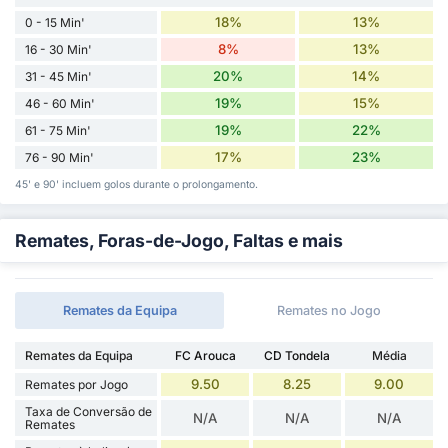
18%
13%
0 - 15 Min'
8%
13%
16 - 30 Min'
20%
14%
31 - 45 Min'
19%
15%
46 - 60 Min'
19%
22%
61 - 75 Min'
17%
23%
76 - 90 Min'
45' e 90' incluem golos durante o prolongamento.
Remates, Foras-de-Jogo, Faltas e mais
Remates da Equipa
Remates no Jogo
Remates da Equipa
FC Arouca
CD Tondela
Média
9.50
8.25
9.00
Remates por Jogo
Taxa de Conversão de
N/A
N/A
N/A
Remates