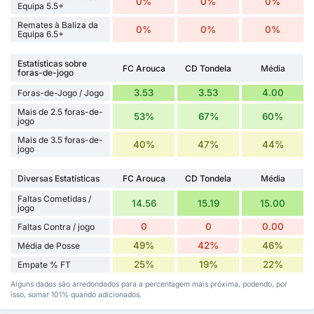
0%
0%
0%
Equipa 5.5+
Remates à Baliza da
0%
0%
0%
Equipa 6.5+
Estatísticas sobre
FC Arouca
CD Tondela
Média
foras-de-jogo
3.53
3.53
4.00
Foras-de-Jogo / Jogo
Mais de 2.5 foras-de-
53%
67%
60%
jogo
Mais de 3.5 foras-de-
40%
47%
44%
jogo
Diversas Estatísticas
FC Arouca
CD Tondela
Média
Faltas Cometidas /
14.56
15.19
15.00
jogo
0
0
0.00
Faltas Contra / jogo
49%
42%
46%
Média de Posse
25%
19%
22%
Empate % FT
Alguns dados são arredondados para a percentagem mais próxima, podendo, por
isso, somar 101% quando adicionados.