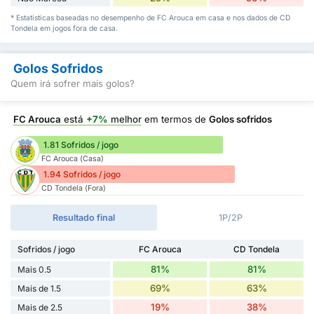
* Estatísticas baseadas no desempenho de FC Arouca em casa e nos dados de CD
Tondela em jogos fora de casa.
Golos Sofridos
Quem irá sofrer mais golos?
FC Arouca
está
+7%
melhor
em termos de
Golos sofridos
1.81 Sofridos / jogo
FC Arouca (Casa)
1.94 Sofridos / jogo
CD Tondela (Fora)
Resultado final
1P/2P
Sofridos / jogo
FC Arouca
CD Tondela
81%
81%
Mais 0.5
69%
63%
Mais de 1.5
19%
38%
Mais de 2.5