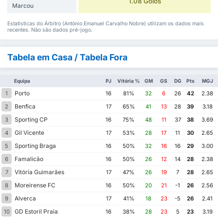
1.08 Golos
Marcou
Estatísticas do Árbitro (António Emanuel Carvalho Nobre) utilizam os dados mais
recentes. Não são dados pré-jogo.
Tabela em Casa / Tabela Fora
Equipa
PJ
Vitória %
GM
GS
DG
Pts
MGJ
Porto
1
16
81%
32
6
26
42
2.38
Benfica
2
17
65%
41
13
28
39
3.18
Sporting CP
3
16
75%
48
11
37
38
3.69
Gil Vicente
4
17
53%
28
17
11
30
2.65
Sporting Braga
5
16
50%
32
16
16
29
3.00
Famalicão
6
16
50%
26
12
14
28
2.38
Vitória Guimarães
7
17
47%
26
19
7
28
2.65
Moreirense FC
8
16
50%
20
21
-1
26
2.56
Alverca
9
17
41%
18
23
-5
26
2.41
GD Estoril Praia
10
16
38%
28
23
5
23
3.19