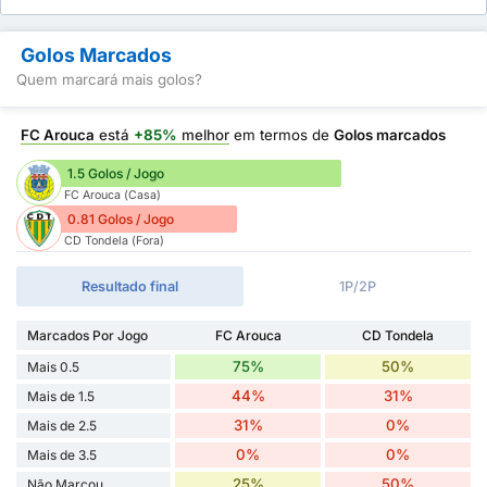
Golos Marcados
Quem marcará mais golos?
FC Arouca
está
+85%
melhor
em termos de
Golos marcados
1.5 Golos / Jogo
FC Arouca (Casa)
0.81 Golos / Jogo
CD Tondela (Fora)
Resultado final
1P/2P
Marcados Por Jogo
FC Arouca
CD Tondela
75%
50%
Mais 0.5
44%
31%
Mais de 1.5
31%
0%
Mais de 2.5
0%
0%
Mais de 3.5
25%
50%
Não Marcou