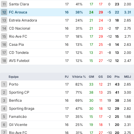
Santa Clara
11
17
41%
17
17
0
23
2.00
FC Arouca
12
16
38%
24
29
-5
22
3.31
Estrela Amadora
13
17
24%
21
24
-3
18
2.65
CD Nacional
14
16
31%
21
23
-2
17
2.75
Rio Ave FC
15
17
18%
17
29
-12
15
2.71
Casa Pia
16
16
13%
17
25
-8
14
2.63
CD Tondela
17
17
12%
13
21
-8
13
2.00
AVS Futebol
18
17
12%
15
27
-12
12
2.47
Equipa
PJ
Vitória %
GM
GS
DG
Pts
MGJ
Porto
1
17
82%
33
12
21
43
2.65
Sporting CP
2
17
71%
38
13
25
41
3.00
Benfica
3
16
69%
30
11
19
38
2.56
Sporting Braga
4
17
47%
30
18
12
29
2.82
Famalicão
5
17
35%
15
17
-2
25
1.88
Gil Vicente
6
16
25%
19
18
1
20
2.31
Rio Ave FC
7
16
31%
17
27
-10
20
2.75