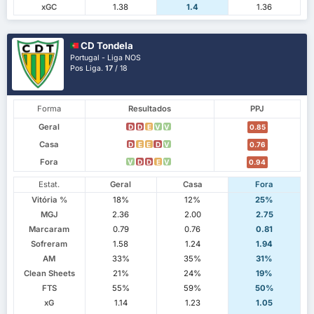
xGC
1.38
1.4
1.36
CD Tondela
Portugal - Liga NOS
Pos Liga.
17
/ 18
Forma
Resultados
PPJ
Geral
D
D
E
V
V
0.85
Casa
D
E
E
D
V
0.76
Fora
V
D
D
E
V
0.94
Estat.
Geral
Casa
Fora
Vitória %
18%
12%
25%
MGJ
2.36
2.00
2.75
Marcaram
0.79
0.76
0.81
Sofreram
1.58
1.24
1.94
AM
33%
35%
31%
Clean Sheets
21%
24%
19%
FTS
55%
59%
50%
xG
1.14
1.23
1.05