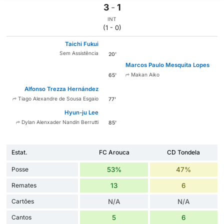
3
-
1
INT
(1 - 0)
Taichi Fukui
Sem Assistência
20'
Marcos Paulo Mesquita Lopes
Makan Aiko
65'
Alfonso Trezza Hernández
Tiago Alexandre de Sousa Esgaio
77'
Hyun-ju Lee
Dylan Alenxader Nandín Berrutti
85'
Estat.
FC Arouca
CD Tondela
Posse
53%
47%
Remates
13
6
Cartões
N/A
N/A
Cantos
5
6