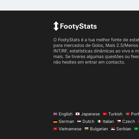
O FootyStats é a tua melhor fonte de estat
para mercados de Golos, Mais 2.5/Menos 
INT/RF, estatísticas dinâmicas ao vivo e m
mais. Se tiveres algumas questões ou fee
não hesites em entrar em contacto.
English
Japanese
Turkish
Por
German
Dutch
Italian
Czech
Vietnamese
Bulgarian
Serbian