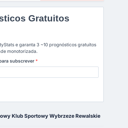
ticos Gratuitos
yStats e garanta 3 ~10 prognósticos gratuitos
dade monotorizada.
 para subscrever
*
dowy Klub Sportowy Wybrzeze Rewalskie