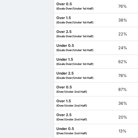
Over 0.5
76%
(Goals Over/Under 1st Half)
Over 1.5
38%
(Goals Over/Under 1st Half)
Over 2.5
22%
(Goals Over/Under 1st Half)
Under 0.5
24%
(Goals Over/Under 1st Half)
Under 1.5
62%
(Goals Over/Under 1st Half)
Under 2.5
78%
(Goals Over/Under 1st Half)
Over 0.5
87%
(Over/Under 2nd Half)
Over 1.5
36%
(Over/Under 2nd Half)
Over 2.5
20%
(Over/Under 2nd Half)
Under 0.5
13%
(Over/Under 2nd Half)