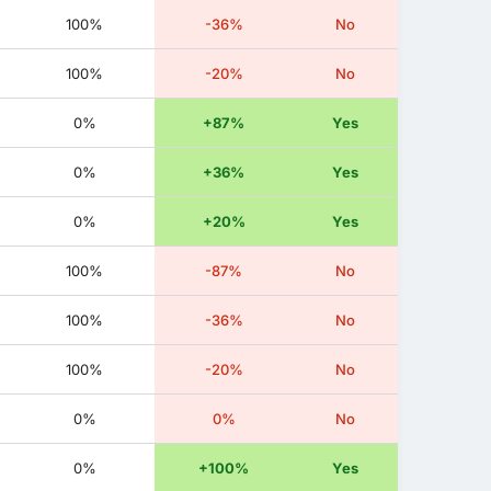
100%
-36%
No
100%
-20%
No
0%
+87%
Yes
0%
+36%
Yes
0%
+20%
Yes
100%
-87%
No
100%
-36%
No
100%
-20%
No
0%
0%
No
0%
+100%
Yes