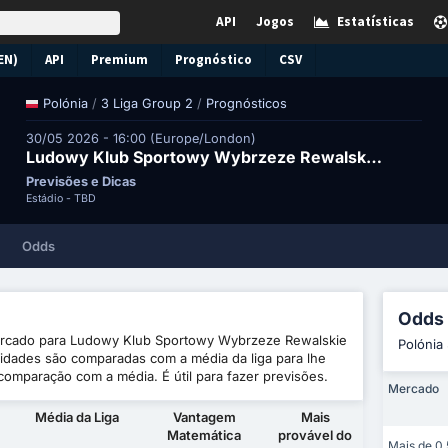
API
Jogos
Estatísticas
EN)
API
Premium
Prognóstico
CSV
/
3 Liga Group 2
/
Prognósticos
Polónia
30/05 2026 - 16:00 (Europe/London)
Ludowy Klub Sportowy Wybrzeze Rewalskie Rewal x Pogoń Szczecin II
Previsões e Dicas
Estádio -
TBD
Odds
Odds 
mercado para Ludowy Klub Sportowy Wybrzeze Rewalskie
Polónia
lidades são comparadas com a média da liga para lhe
comparação com a média. É útil para fazer previsões.
Mercado
Média da Liga
Vantagem
Mais
Matemática
provável do
Mais de 0.