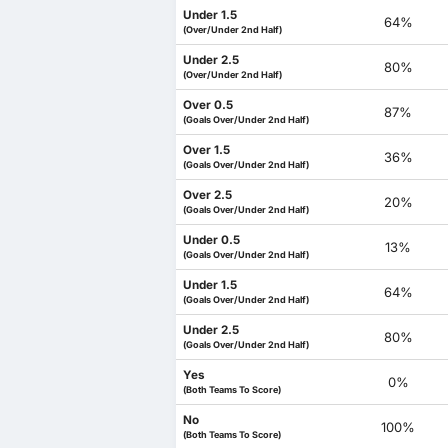
Under 1.5
64%
(Over/Under 2nd Half)
Under 2.5
80%
(Over/Under 2nd Half)
Over 0.5
87%
(Goals Over/Under 2nd Half)
Over 1.5
36%
(Goals Over/Under 2nd Half)
Over 2.5
20%
(Goals Over/Under 2nd Half)
Under 0.5
13%
(Goals Over/Under 2nd Half)
Under 1.5
64%
(Goals Over/Under 2nd Half)
Under 2.5
80%
(Goals Over/Under 2nd Half)
Yes
0%
(Both Teams To Score)
No
100%
(Both Teams To Score)