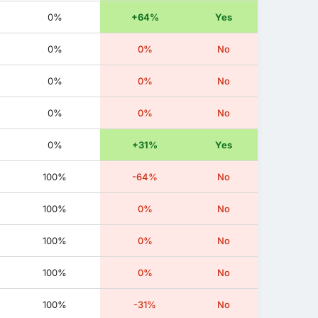
0%
+64%
Yes
0%
0%
No
0%
0%
No
0%
0%
No
0%
+31%
Yes
100%
-64%
No
100%
0%
No
100%
0%
No
100%
0%
No
100%
-31%
No