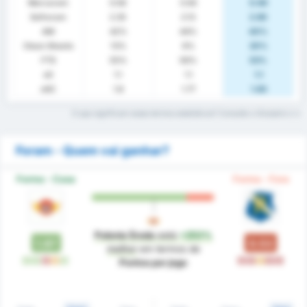
Marcaram
0.58
0.56
0.60
Sofreram
2.35
2.13
2.60
AM
42%
44%
40%
Clean Sheets
13%
6%
20%
FTS
55%
56%
53%
xG
1.1
1.1
1.1
xGC
1.8
1.77
1.83
O que significam esses termos estatísticos? Consulte o Glossário
Foram - Quem vai ganhar?
Forma - Casa
Forma - Fora
Polonia Środa
está
+253%
1.87
0.53
melhor
em termos de
V
V
D
E
V
D
D
E
D
D
Pontos por jogo