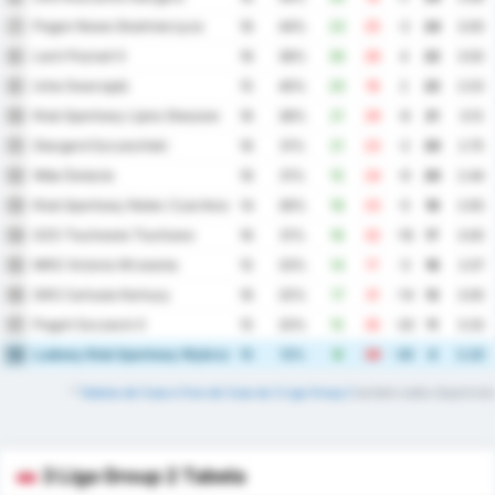
Pogon Nowe Skalmierzyce
7
16
44%
23
25
-2
24
3.00
Lech Poznań II
8
16
38%
30
26
4
22
3.50
Unia Swarzędz
9
15
40%
20
18
2
22
2.53
Klub Sportowy Lipno Steszew
10
16
38%
21
29
-8
21
3.13
Stargard Szczeciński
11
16
31%
21
23
-2
20
2.75
Wda Świecie
12
16
31%
15
24
-9
20
2.44
Klub Sportowy Notec Czarnkow
13
14
36%
18
23
-5
18
2.93
GZS Tluchowia Tluchowo
14
16
31%
16
32
-16
17
3.00
MKS Victoria Wrzesnia
15
15
33%
14
17
-3
16
2.07
GKS Cartusia Kartuzy
16
16
25%
17
31
-14
12
3.00
Pogoń Szczecin II
17
15
20%
15
35
-20
11
3.33
Ludowy Klub Sportowy Wybrzeze Rewalskie Rewal
18
15
13%
9
39
-30
8
3.20
*
Tabelas de Casa e Fora de Casa da 3 Liga Group 2
também estão disponíveis
3 Liga Group 2 Tabela