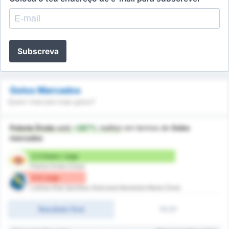
Subscreva
Golos Marcados
Quem marcará mais golos?
Polonia Środa
está
+267%
melhor
em termos de
Golos
marcados
2.2 Golos / Jogo
Polonia Środa (Casa)
0.6 / jogo
Ludowy Klub Sportowy Wybrzeze Rewalskie Rewal (Fora)
Resultado final
1P/2P