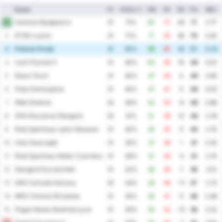
Equipa
PJ
Vitória %
GM
GS
DG
Pts
MGJ
Zawisza Bydgoszcz
1
31
71%
65
21
44
71
2.77
KTSK Luzino
2
31
71%
71
35
36
70
3.42
Polonia Środa
3
31
55%
59
41
18
57
3.23
Lech Poznań II
4
31
45%
64
45
19
49
3.52
Elana Toruń
5
31
45%
47
43
4
49
2.90
Flota Świnoujście
6
31
45%
47
47
0
48
3.03
Wda Świecie
7
32
44%
42
50
-8
48
2.88
ZKS Kluczevia Stargard
8
32
41%
51
38
13
46
2.78
Klub Sportowy Lipno Steszew
9
31
42%
40
45
-5
45
2.74
Unia Swarzędz
10
31
35%
37
36
1
41
2.35
Klub Sportowy Notec Czarnkow
11
31
39%
41
44
-3
41
2.74
Stargard Szczeciński
12
31
32%
48
49
-1
38
3.13
GKS Cartusia Kartuzy
13
32
34%
38
49
-11
37
2.72
MKS Victoria Wrzesnia
14
31
35%
36
41
-5
36
2.48
Pogon Nowe Skalmierzyce
15
31
29%
30
42
-12
36
2.32