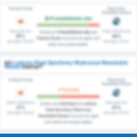
Polonia Środa
Wybrzeże
Rewalskie Rewal
Probabilidade alta
Marcado em
Clean Sheets em
Existe um
Probabilidade alta
que
87%
20%
Polonia Środa
marcará um golo com
de jogos (Casa)
de jogos (Fora)
base nos nossos dados.
Irá
Ludowy Klub Sportowy Wybrzeze Rewalskie
Rewal
marcar?
Polonia Środa
Wybrzeże
Rewalskie Rewal
Incerto
Clean Sheets em
Marcado em
Existe uma
Incerteza
se
Ludowy
27%
47%
Klub Sportowy Wybrzeze
de jogos (Casa)
de jogos (Fora)
Rewalskie Rewal
marcará um golo
com base nos nossos dados.