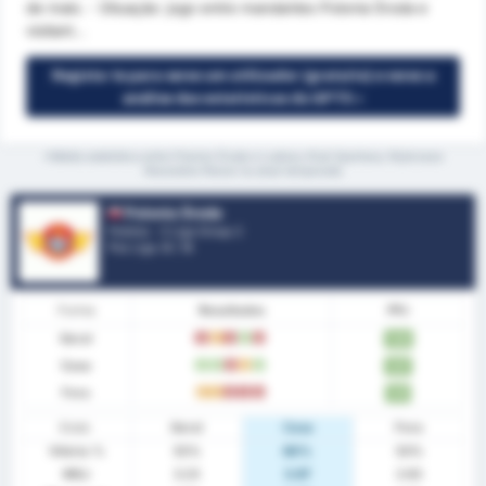
de maio. - Situação: jogo entre mandantes Polonia Środa e
visitant...
Regista-te para seres um utilizador (gratuito) e veres a
análise das estatísticas do GPT5 »
*Média estatística entre Polonia Środa e Ludowy Klub Sportowy Wybrzeze
Rewalskie Rewal na atual temporada
Polonia Środa
Polónia - 3 Liga Group 2
Pos Liga.
0
/ 18
Forma
Resultados
PPJ
Geral
D
E
D
V
D
1.84
Casa
V
V
D
E
V
1.87
Fora
E
E
D
D
D
1.81
Estat.
Geral
Casa
Fora
Vitória %
55%
60%
50%
MGJ
3.23
3.87
2.63