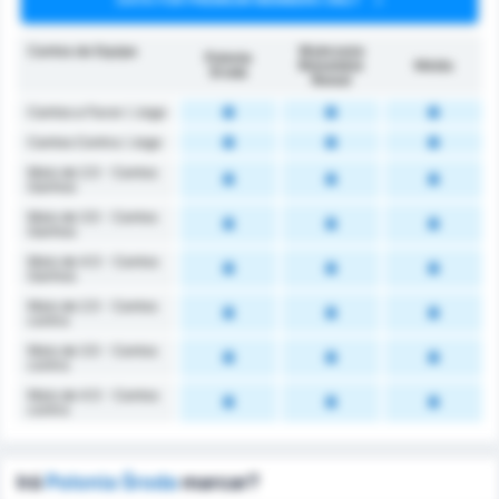
Cantos da Equipa
Wybrzeże
Polonia
Rewalskie
Média
Środa
Rewal
Cantos a Favor / Jogo
Cantos Contra / Jogo
Mais de 2.5 - Cantos
Ganhos
Mais de 3.5 - Cantos
Ganhos
Mais de 4.5 - Cantos
Ganhos
Mais de 2.5 - Cantos
contra
Mais de 3.5 - Cantos
contra
Mais de 4.5 - Cantos
contra
Irá
Polonia Środa
marcar?