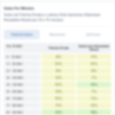
Golos Por Minutos
Golos de Polonia Środa e Ludowy Klub Sportowy Wybrzeze
Rewalskie Rewal aos 10 e 15 minutos.
Total de Golos
Marcaram
Sofreram
Por 10 Min'
Wybrzeże Rewalskie
Polonia Środa
Rewal
8%
11%
0 - 10 Min'
10%
10%
11 - 20 Min'
9%
8%
21 - 30 Min'
12%
7%
31 - 40 Min'
10%
15%
41 - 50 Min'
13%
7%
51 - 60 Min'
10%
11%
61 - 70 Min'
11%
12%
71 - 80 Min'
14%
19%
81 - 90 Min'