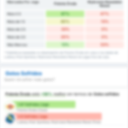
Marcados Por Jogo
Wybrzeże Rewalskie
Polonia Środa
Rewal
87%
47%
Mais 0.5
60%
13%
Mais de 1.5
33%
0%
Mais de 2.5
20%
0%
Mais de 3.5
13%
53%
Não Marcou
* Estatísticas baseadas no desempenho de Polonia Środa em casa e nos dados de
Ludowy Klub Sportowy Wybrzeze Rewalskie Rewal em jogos fora de casa.
Golos Sofridos
Quem irá sofrer mais golos?
Polonia Środa
está
+56%
melhor
em termos de
Golos sofridos
1.67 Sofridos / jogo
Polonia Środa (Casa)
2.6 Sofridos / jogo
Ludowy Klub Sportowy Wybrzeze Rewalskie Rewal (Fora)