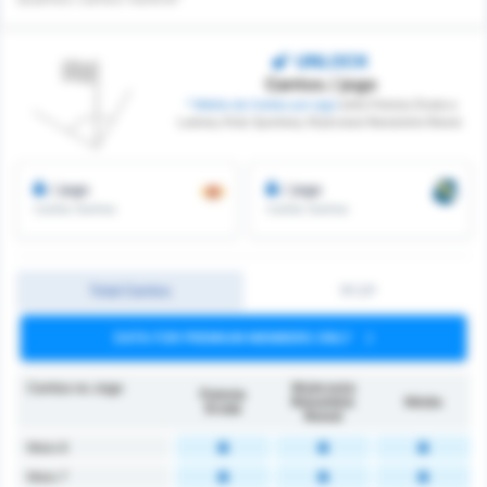
UNLOCK
Cantos / jogo
* Média de Cantos por jogo
entre Polonia Środa e
Ludowy Klub Sportowy Wybrzeze Rewalskie Rewal.
/ jogo
/ jogo
Cantos Ganhos
Cantos Ganhos
Total Cantos
1P/2P
DATA FOR PREMIUM MEMBERS ONLY
Cantos no Jogo
Wybrzeże
Polonia
Rewalskie
Média
Środa
Rewal
Mais 6
Mais 7