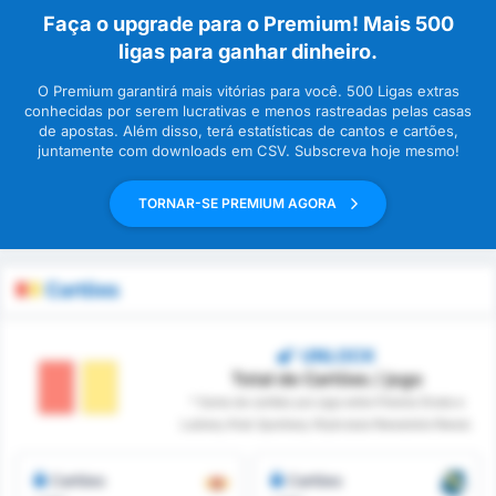
Faça o upgrade para o Premium! Mais 500
ligas para ganhar dinheiro.
O Premium garantirá mais vitórias para você. 500 Ligas extras
conhecidas por serem lucrativas e menos rastreadas pelas casas
de apostas. Além disso, terá estatísticas de cantos e cartões,
juntamente com downloads em CSV. Subscreva hoje mesmo!
TORNAR-SE PREMIUM AGORA
Cartões
UNLOCK
Total de Cartões / jogo
* Soma de cartões por jogo entre Polonia Środa e
Ludowy Klub Sportowy Wybrzeze Rewalskie Rewal.
Cartões
Cartões