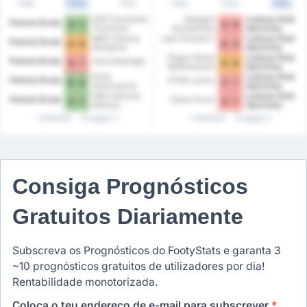
Tudo
Casa
Fora
Tudo
Casa
Fora
GZS Tluchowia
Stargard
Ludowy Klub
Polonia Środa
3 - 1
3 - 0
Tluchowo
Szczeciński
Sportowy
Wybrzeze
MKS Victoria
Lech Poznań II
Ludowy Klub
Polonia Środa
0 - 0
6 - 2
Rewalskie
Wrzesnia
Sportowy
Rewal
Wybrzeze
Pogon Nowe
Ludowy Klub
Polonia Środa
Unia Swarzędz
0 - 1
0 - 0
Rewalskie
Skalmierzyce
Sportowy
Rewal
Wybrzeze
Flota
Ludowy Klub
Polonia Środa
KTSK Luzino
6 - 2
2 - 1
Rewalskie
Świnoujście
Sportowy
Rewal
Wybrzeze
GKS Cartusia
Ludowy Klub
Polonia Środa
Elana Toruń
2 - 1
5 - 1
Rewalskie
Kartuzy
Sportowy
Rewal
Wybrzeze
Anterior
A seguir
Anterior
A seguir
Rewalskie
Rewal
Consiga Prognósticos
Gratuitos Diariamente
Subscreva os Prognósticos do FootyStats e garanta 3
~10 prognósticos gratuitos de utilizadores por dia!
Rentabilidade monotorizada.
Coloca o teu endereço de e-mail para subscrever
*