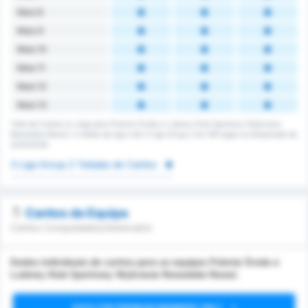
Mais 8
Mais 9
Mais 10
Mais 11
Mais 12
Mais 13
Total de Cantos no Jogo para Polonia Środa e Ludowy Klub Sportowy Wybrzeze
Rewalskie Rewal. A média da liga é de 3 Liga Group 2 em 281 jogos na temporada de
2025/2026.
3 Liga Group 2 Tebalas de Cantos
Cantos da Equipa
Cantos Conquistados/Adversário
Dados individuais de cantos para as equipas Polonia Środa e
Ludowy Klub Sportowy Wybrzeze Rewalskie Rewal.
DATA FOR PREMIUM MEMBERS ONLY