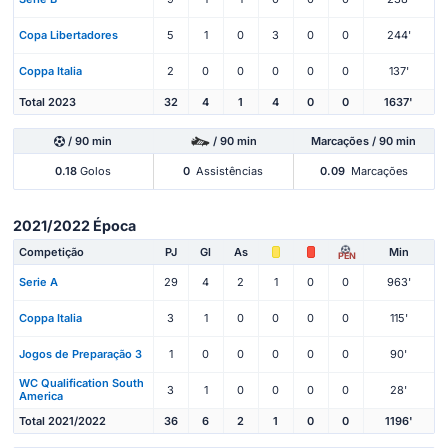
Copa Libertadores
5
1
0
3
0
0
244'
Coppa Italia
2
0
0
0
0
0
137'
Total 2023
32
4
1
4
0
0
1637'
/ 90 min
/ 90 min
Marcações / 90 min
0.18
Golos
0
Assistências
0.09
Marcações
2021/2022 Época
Competição
PJ
Gl
As
Min
PEN
Serie A
29
4
2
1
0
0
963'
Coppa Italia
3
1
0
0
0
0
115'
Jogos de Preparação 3
1
0
0
0
0
0
90'
WC Qualification South
3
1
0
0
0
0
28'
America
Total 2021/2022
36
6
2
1
0
0
1196'