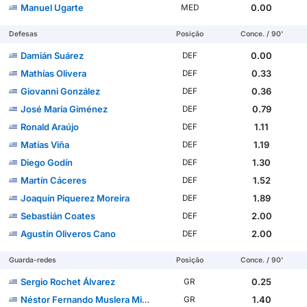
Manuel Ugarte
0.00
MED
Defesas
Posição
Conce. / 90'
Damián Suárez
0.00
DEF
Mathías Olivera
0.33
DEF
Giovanni González
0.36
DEF
José María Giménez
0.79
DEF
Ronald Araújo
1.11
DEF
Matías Viña
1.19
DEF
Diego Godín
1.30
DEF
Martín Cáceres
1.52
DEF
Joaquín Piquerez Moreira
1.89
DEF
Sebastián Coates
2.00
DEF
Agustín Oliveros Cano
2.00
DEF
Guarda-redes
Posição
Conce. / 90'
Sergio Rochet Álvarez
0.25
GR
Néstor Fernando Muslera Micol
1.40
GR