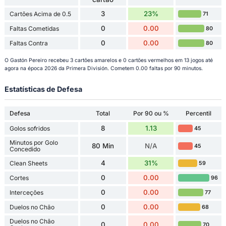
3
23%
Cartões Acima de 0.5
71
0
0.00
Faltas Cometidas
80
0
0.00
Faltas Contra
80
O Gastón Pereiro recebeu 3 cartões amarelos e 0 cartões vermelhos em 13 jogos até
agora na época 2026 da Primera División. Cometem 0.00 faltas por 90 minutos.
Estatísticas de Defesa
Defesa
Total
Por 90 ou %
Percentil
8
1.13
Golos sofridos
45
Minutos por Golo
80 Min
N/A
45
Concedido
4
31%
Clean Sheets
59
0
0.00
Cortes
96
0
0.00
Interceções
77
0
0.00
Duelos no Chão
68
Duelos no Chão
0
0.00
70