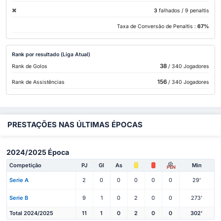
3
falhados
/ 9 penaltis
Taxa de Conversão de Penaltis :
67%
Rank por resultado (Liga Atual)
38
Rank de Golos
/ 340 Jogadores
156
Rank de Assistências
/ 340 Jogadores
PRESTAÇÕES NAS ÚLTIMAS ÉPOCAS
2024/2025 Época
Competição
PJ
Gl
As
Min
PEN
Serie A
2
0
0
0
0
0
29'
Serie B
9
1
0
2
0
0
273'
Total 2024/2025
11
1
0
2
0
0
302'