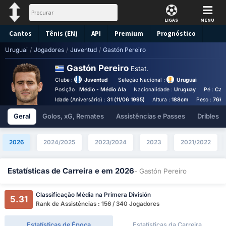
LIGAS
MENU
Cantos
Tênis (EN)
API
Premium
Prognóstico
Uruguai
/
Jogadores
/
Juventud
/
Gastón Pereiro
Gastón Pereiro
Estat.
Clube :
Juventud
Seleção Nacional :
Uruguai
Posição :
Médio - Médio Ala
Nacionalidade :
Uruguay
Pé :
Can
Idade (Aniversário) :
31 (11/06 1995)
Altura :
188cm
Peso :
76kg
Geral
Golos, xG, Remates
Assistências e Passes
Dribles
2026
2024/2025
2023/2024
2023
2021/2022
Estatísticas de Carreira e em 2026
- Gastón Pereiro
Classificação Média na Primera División
5.31
Rank de Assistências : 156 / 340 Jogadores
Estatísticas de Época
Estatísticas da Carreira