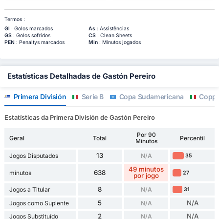
Termos :
Gl
: Golos marcados
As
: Assistências
GS
: Golos sofridos
CS
: Clean Sheets
PEN
: Penaltys marcados
Min
: Minutos jogados
Estatísticas Detalhadas de Gastón Pereiro
Primera División
Serie B
Copa Sudamericana
Coppa 
Estatísticas da Primera División de Gastón Pereiro
Por 90
Geral
Total
Percentil
Minutos
13
Jogos Disputados
N/A
35
49 minutos
638
minutos
27
por jogo
8
Jogos a Titular
N/A
31
5
N/A
Jogos como Suplente
N/A
2
N/A
Jogos Substituído
N/A