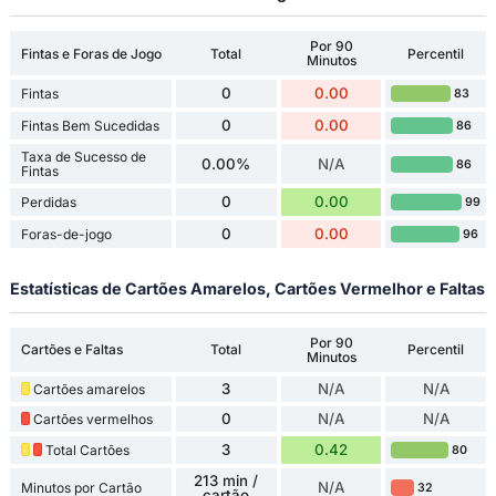
Por 90
Fintas e Foras de Jogo
Total
Percentil
Minutos
0
0.00
Fintas
83
0
0.00
Fintas Bem Sucedidas
86
Taxa de Sucesso de
0.00%
N/A
86
Fintas
0
0.00
Perdidas
99
0
0.00
Foras-de-jogo
96
Estatísticas de Cartões Amarelos, Cartões Vermelhor e Faltas
Por 90
Cartões e Faltas
Total
Percentil
Minutos
3
N/A
N/A
Cartões amarelos
0
N/A
N/A
Cartões vermelhos
3
0.42
Total Cartões
80
213 min /
N/A
Minutos por Cartão
32
cartão