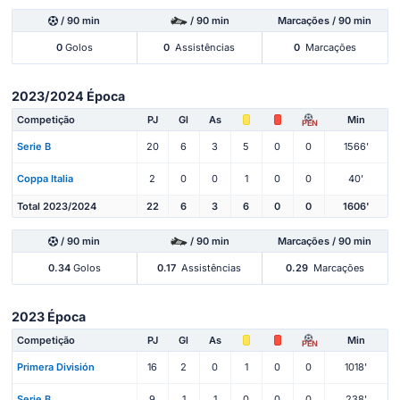
/ 90 min
/ 90 min
Marcações / 90 min
0
Golos
0
Assistências
0
Marcações
2023/2024 Época
Competição
PJ
Gl
As
Min
PEN
Serie B
20
6
3
5
0
0
1566'
Coppa Italia
2
0
0
1
0
0
40'
Total 2023/2024
22
6
3
6
0
0
1606'
/ 90 min
/ 90 min
Marcações / 90 min
0.34
Golos
0.17
Assistências
0.29
Marcações
2023 Época
Competição
PJ
Gl
As
Min
PEN
Primera División
16
2
0
1
0
0
1018'
Serie B
9
1
1
0
0
0
238'