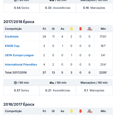
0.54
Golos
0.33
Assistências
0.16
Marcações
2017/2018 Época
Competição
PJ
Gl
As
Min
PEN
Eredivisie
28
11
4
2
0
0
1730'
KNVB Cup
3
0
1
0
0
0
167'
UEFA Europa League
2
0
0
1
0
0
54'
International Friendlies
4
2
0
0
0
0
254'
Total 2017/2018
37
13
5
3
0
0
2205'
/ 90 min
/ 90 min
Marcações / 90 min
0.57
Golos
0.21
Assistências
0.1
Marcações
2016/2017 Época
Competição
PJ
Gl
As
Min
PEN