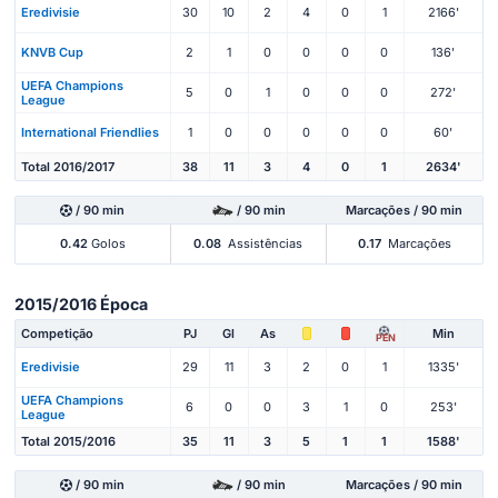
Eredivisie
30
10
2
4
0
1
2166'
KNVB Cup
2
1
0
0
0
0
136'
UEFA Champions
5
0
1
0
0
0
272'
League
International Friendlies
1
0
0
0
0
0
60'
Total 2016/2017
38
11
3
4
0
1
2634'
/ 90 min
/ 90 min
Marcações / 90 min
0.42
Golos
0.08
Assistências
0.17
Marcações
2015/2016 Época
Competição
PJ
Gl
As
Min
PEN
Eredivisie
29
11
3
2
0
1
1335'
UEFA Champions
6
0
0
3
1
0
253'
League
Total 2015/2016
35
11
3
5
1
1
1588'
/ 90 min
/ 90 min
Marcações / 90 min