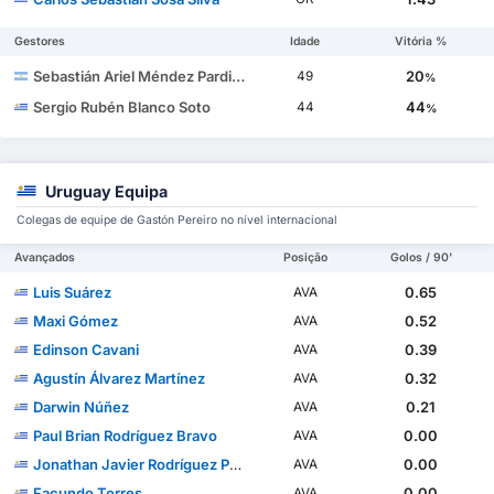
Gestores
Idade
Vitória %
Sebastián Ariel Méndez Pardiñas
20
49
%
Sergio Rubén Blanco Soto
44
44
%
Uruguay Equipa
Colegas de equipe de Gastón Pereiro no nível internacional
Avançados
Posição
Golos / 90'
Luis Suárez
0.65
AVA
Maxi Gómez
0.52
AVA
Edinson Cavani
0.39
AVA
Agustín Álvarez Martínez
0.32
AVA
Darwin Núñez
0.21
AVA
Paul Brian Rodríguez Bravo
0.00
AVA
Jonathan Javier Rodríguez Portillo
0.00
AVA
Facundo Torres
0.00
AVA