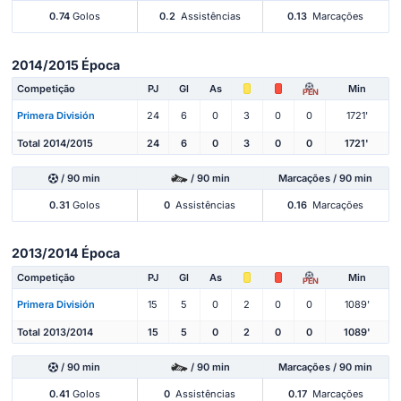
0.74
Golos
0.2
Assistências
0.13
Marcações
2014/2015 Época
Competição
PJ
Gl
As
Min
PEN
Primera División
24
6
0
3
0
0
1721'
Total 2014/2015
24
6
0
3
0
0
1721'
/ 90 min
/ 90 min
Marcações / 90 min
0.31
Golos
0
Assistências
0.16
Marcações
2013/2014 Época
Competição
PJ
Gl
As
Min
PEN
Primera División
15
5
0
2
0
0
1089'
Total 2013/2014
15
5
0
2
0
0
1089'
/ 90 min
/ 90 min
Marcações / 90 min
0.41
Golos
0
Assistências
0.17
Marcações