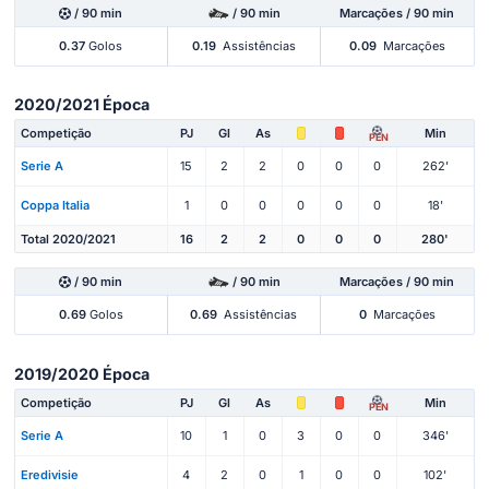
/ 90 min
/ 90 min
Marcações / 90 min
0.37
Golos
0.19
Assistências
0.09
Marcações
2020/2021 Época
Competição
PJ
Gl
As
Min
PEN
Serie A
15
2
2
0
0
0
262'
Coppa Italia
1
0
0
0
0
0
18'
Total 2020/2021
16
2
2
0
0
0
280'
/ 90 min
/ 90 min
Marcações / 90 min
0.69
Golos
0.69
Assistências
0
Marcações
2019/2020 Época
Competição
PJ
Gl
As
Min
PEN
Serie A
10
1
0
3
0
0
346'
Eredivisie
4
2
0
1
0
0
102'