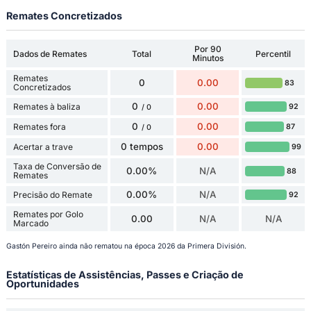
Remates Concretizados
Por 90
Dados de Remates
Total
Percentil
Minutos
Remates
0
0.00
83
Concretizados
0
0.00
Remates à baliza
92
/ 0
0
0.00
Remates fora
87
/ 0
0 tempos
0.00
Acertar a trave
99
Taxa de Conversão de
0.00%
N/A
88
Remates
0.00%
N/A
Precisão do Remate
92
Remates por Golo
0.00
N/A
N/A
Marcado
Gastón Pereiro ainda não rematou na época 2026 da Primera División.
Estatísticas de Assistências, Passes e Criação de
Oportunidades