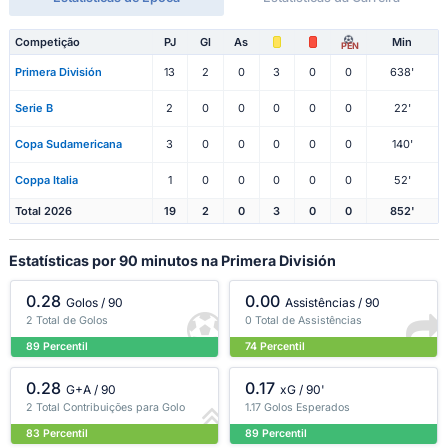
Competição
PJ
Gl
As
Min
PEN
Primera División
13
2
0
3
0
0
638'
Serie B
2
0
0
0
0
0
22'
Copa Sudamericana
3
0
0
0
0
0
140'
Coppa Italia
1
0
0
0
0
0
52'
Total 2026
19
2
0
3
0
0
852'
Estatísticas por 90 minutos na Primera División
0.28
0.00
Golos / 90
Assistências / 90
2 Total de Golos
0 Total de Assistências
89 Percentil
74 Percentil
0.28
0.17
G+A / 90
xG / 90'
2 Total Contribuições para Golo
1.17 Golos Esperados
83 Percentil
89 Percentil