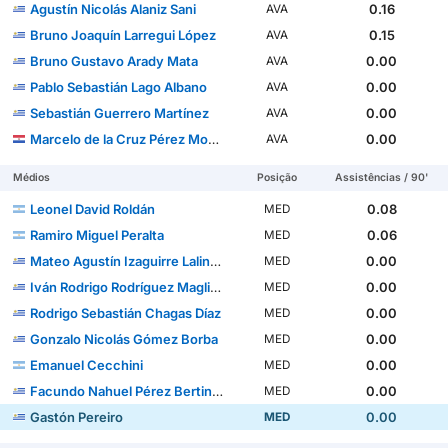
Agustín Nicolás Alaniz Sani
0.16
AVA
Bruno Joaquín Larregui López
0.15
AVA
Bruno Gustavo Arady Mata
0.00
AVA
Pablo Sebastián Lago Albano
0.00
AVA
Sebastián Guerrero Martínez
0.00
AVA
Marcelo de la Cruz Pérez Mosqueira
0.00
AVA
Médios
Posição
Assistências / 90'
Leonel David Roldán
0.08
MED
Ramiro Miguel Peralta
0.06
MED
Mateo Agustín Izaguirre Lalindre
0.00
MED
Iván Rodrigo Rodríguez Magliano
0.00
MED
Rodrigo Sebastián Chagas Díaz
0.00
MED
Gonzalo Nicolás Gómez Borba
0.00
MED
Emanuel Cecchini
0.00
MED
Facundo Nahuel Pérez Bertinat
0.00
MED
Gastón Pereiro
0.00
MED