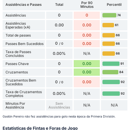
Por 90
Assistências e Passes
Total
Percentil
Minutos
0
0
Assistências
74
Assistências
0.00
0.00
61
Esperadas (xA)
0
0.00
Total de passes
66
0
0.00
Passes Bem Sucedidos
66
/ 0
Taxa de Passes
0.00%
N/A
66
Concluídos
0
0.00
Passes Chave
91
0
0.00
Cruzamentos
84
Cruzamentos Bem
0
0.00
92
/ 0
Sucedidos
Taxa de Cruzamentos
0.00%
N/A
92
Completos
Minutos Por
Sem
N/A
N/A
Assistência
Assistências
Gastón Pereiro não fez assistências para golo nesta época da Primera División.
Estatísticas de Fintas e Foras de Jogo