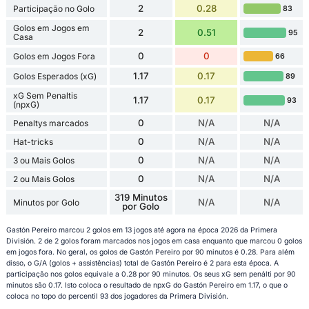
2
0.28
Participação no Golo
83
Golos em Jogos em
2
0.51
95
Casa
0
0
Golos em Jogos Fora
66
1.17
0.17
Golos Esperados (xG)
89
xG Sem Penaltis
1.17
0.17
93
(npxG)
0
N/A
N/A
Penaltys marcados
0
N/A
N/A
Hat-tricks
0
N/A
N/A
3 ou Mais Golos
0
N/A
N/A
2 ou Mais Golos
319 Minutos
N/A
N/A
Minutos por Golo
por Golo
Gastón Pereiro marcou 2 golos em 13 jogos até agora na época 2026 da Primera
División. 2 de 2 golos foram marcados nos jogos em casa enquanto que marcou 0 golos
em jogos fora. No geral, os golos de Gastón Pereiro por 90 minutos é 0.28. Para além
disso, o G/A (golos + assistências) total de Gastón Pereiro é 2 para esta época. A
participação nos golos equivale a 0.28 por 90 minutos. Os seus xG sem penálti por 90
minutos são 0.17. Isto coloca o resultado de npxG do Gastón Pereiro em 1.17, o que o
coloca no topo do percentil 93 dos jogadores da Primera División.