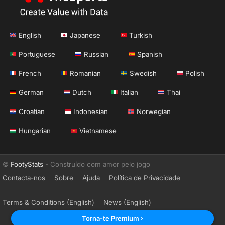
English
Japanese
Turkish
Portuguese
Russian
Spanish
French
Romanian
Swedish
Polish
German
Dutch
Italian
Thai
Croatian
Indonesian
Norwegian
Hungarian
Vietnamese
©
FootyStats
- Construído com amor pelo jogo
Contacta-nos
Sobre
Ajuda
Política de Privacidade
Terms & Conditions (English)
News (English)
Torna-te Premium