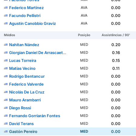
Federico Martínez
0.00
AVA
Facundo Pellistri
0.00
AVA
Agustín Canobbio Graviz
0.00
AVA
Médios
Posição
Assistências / 90'
Nahitan Nández
0.20
MED
Giorgian Daniel De Arrascaeta Benedetti
0.16
MED
Lucas Torreira
0.15
MED
Matías Vecino
0.11
MED
Rodrigo Bentancur
0.00
MED
Federico Valverde
0.00
MED
Nicolás De La Cruz
0.00
MED
Mauro Arambarri
0.00
MED
Diego Rossi
0.00
MED
Fernando Gorriarán Fontes
0.00
MED
David Terans
0.00
MED
Gastón Pereiro
0.00
MED