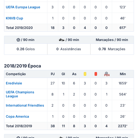
UEFA Europa League
3
0
0
0
0
0
123'
KNVB Cup
1
0
0
0
0
0
46'
Total 2019/2020
18
3
0
4
0
0
617'
/ 90 min
/ 90 min
Marcações / 90 min
0.26
Golos
0
Assistências
0.78
Marcações
2018/2019 Época
Competição
PJ
Gl
As
Min
PEN
Eredivisie
27
10
6
3
0
3
1659'
UEFA Champions
8
1
2
0
0
1
564'
League
International Friendlies
2
0
0
0
0
0
23'
Copa America
1
0
0
0
0
0
26'
Total 2018/2019
38
11
8
3
0
4
2272'
/ 90 min
/ 90 min
Marcações / 90 min