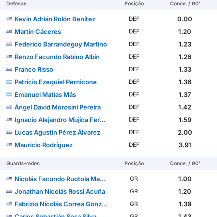
Defesas
Posição
Conce. / 90'
Kevin Adrián Rolón Benítez
0.00
DEF
Martín Cáceres
1.20
DEF
Federico Barrandeguy Martino
1.23
DEF
Renzo Facundo Rabino Albín
1.26
DEF
Franco Risso
1.33
DEF
Patricio Ezequiel Pernicone
1.36
DEF
Emanuel Matías Más
1.37
DEF
Ángel David Morosini Pereira
1.42
DEF
Ignacio Alejandro Mujica Fernández
1.59
DEF
Lucas Agustín Pérez Álvarez
2.00
DEF
Mauricio Rodríguez
3.91
DEF
Guarda-redes
Posição
Conce. / 90'
Nicolás Facundo Ruotola Machado
1.00
GR
Jonathan Nicolás Rossi Acuña
1.20
GR
Fabrizio Nicolás Correa González
1.39
GR
Carlos Sebastián Sosa Silva
1.43
GR