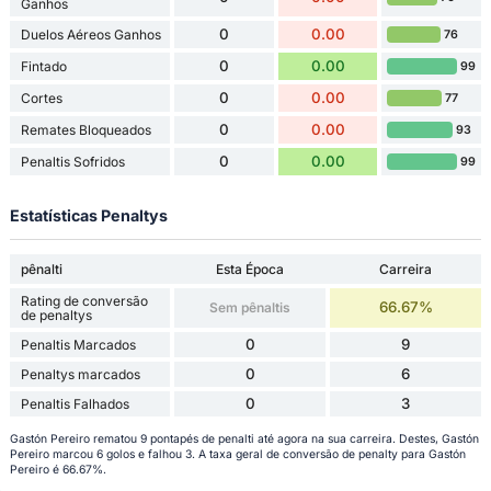
Ganhos
0
0.00
Duelos Aéreos Ganhos
76
0
0.00
Fintado
99
0
0.00
Cortes
77
0
0.00
Remates Bloqueados
93
0
0.00
Penaltis Sofridos
99
Estatísticas Penaltys
pênalti
Esta Época
Carreira
Rating de conversão
66.67%
Sem pênaltis
de penaltys
0
9
Penaltis Marcados
0
6
Penaltys marcados
0
3
Penaltis Falhados
Gastón Pereiro rematou 9 pontapés de penalti até agora na sua carreira. Destes, Gastón
Pereiro marcou 6 golos e falhou 3. A taxa geral de conversão de penalty para Gastón
Pereiro é 66.67%.