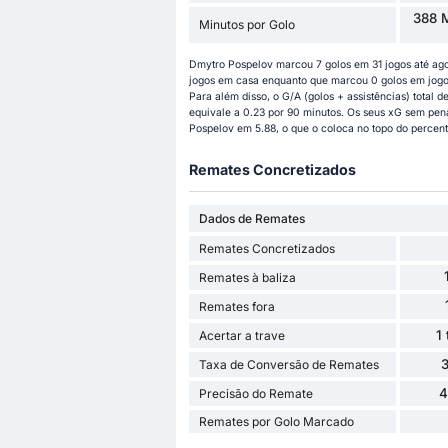
388 M
Minutos por Golo
Dmytro Pospelov marcou 7 golos em 31 jogos até ago
jogos em casa enquanto que marcou 0 golos em jogos
Para além disso, o G/A (golos + assistências) total 
equivale a 0.23 por 90 minutos. Os seus xG sem pená
Pospelov em 5.88, o que o coloca no topo do percenti
Remates Concretizados
Dados de Remates
Remates Concretizados
Remates à baliza
Remates fora
1
Acertar a trave
Taxa de Conversão de Remates
4
Precisão do Remate
Remates por Golo Marcado