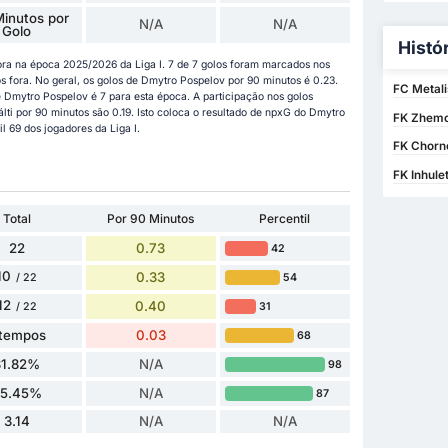
inutos por
N/A
N/A
Golo
Histó
ra na época 2025/2026 da Liga I. 7 de 7 golos foram marcados nos
 fora. No geral, os golos de Dmytro Pospelov por 90 minutos é 0.23.
FC Metali
de Dmytro Pospelov é 7 para esta época. A participação nos golos
lti por 90 minutos são 0.19. Isto coloca o resultado de npxG do Dmytro
FK Zhemc
l 69 dos jogadores da Liga I.
FK Chorno
FK Inhule
Total
Por 90 Minutos
Percentil
22
0.73
42
10
0.33
54
/ 22
12
0.40
31
/ 22
 tempos
0.03
68
31.82%
N/A
98
5.45%
N/A
87
3.14
N/A
N/A