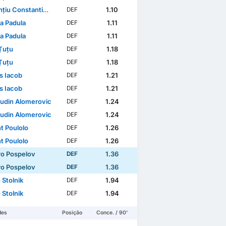
 Constantin Vlăsceanu
1.10
DEF
a Padula
1.11
DEF
a Padula
1.11
DEF
Țuțu
1.18
DEF
Țuțu
1.18
DEF
s Iacob
1.21
DEF
s Iacob
1.21
DEF
udin Alomeroviс
1.24
DEF
udin Alomeroviс
1.24
DEF
t Poulolo
1.26
DEF
t Poulolo
1.26
DEF
o Pospelov
1.36
DEF
o Pospelov
1.36
DEF
 Stolnik
1.94
DEF
 Stolnik
1.94
DEF
des
Posição
Conce. / 90'