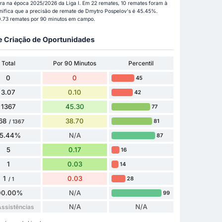
ra na época 2025/2026 da Liga I. Em 22 remates, 10 remates foram à
ignifica que a precisão de remate de Dmytro Pospelov's é 45.45%.
0.73 remates por 90 minutos em campo.
 e Criação de Oportunidades
Total
Por 90 Minutos
Percentil
0
0
45
3.07
0.10
42
1367
45.30
77
68
38.70
81
/ 1367
5.44%
N/A
87
5
0.17
16
1
0.03
14
1
0.03
28
/ 1
00.00%
N/A
99
N/A
N/A
ssistências