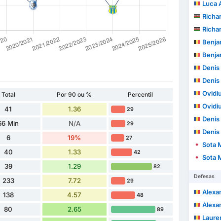
Luca 
Richa
Richa
Benja
Benja
Denis 
Denis 
Ovidiu
Total
Por 90 ou %
Percentil
Ovidiu
41
1.36
29
Denis
66 Min
N/A
29
Denis
6
19%
27
Sota 
40
1.33
42
Sota 
39
1.29
82
Defesas
233
7.72
29
Alexand
138
4.57
48
Alexand
80
2.65
89
Laurențiu