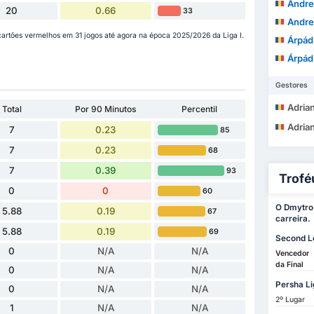
Andre
20
0.66
33
Andre
artões vermelhos em 31 jogos até agora na época 2025/2026 da Liga I.
Árpád O
Árpád O
Gestores
Adrian
Total
Por 90 Minutos
Percentil
Adrian
7
0.23
85
7
0.23
68
7
0.39
93
Trofé
0
0
60
O Dmytro 
5.88
0.19
67
carreira.
5.88
0.19
69
Second L
0
N/A
N/A
Vencedor
da Final
0
N/A
N/A
Persha Li
0
N/A
N/A
2º Lugar
1
N/A
N/A