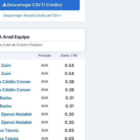
Descarregar CSV (1 Crédito)
Descarregar Amostra Grátis de CSV »
 Arad Equipa
e clube de Dmytro Pospelov
Posição
Golos / 90'
 Zsóri
0.54
AVA
 Zsóri
0.54
AVA
s Cătălin Coman
0.36
AVA
s Cătălin Coman
0.36
AVA
 Barbu
0.31
AVA
 Barbu
0.31
AVA
 Djamel Abdallah
0.20
AVA
 Djamel Abdallah
0.20
AVA
os Tzionis
0.05
AVA
os Tzionis
0.05
AVA