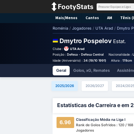
Mais/Menos
Cantos
AM
Tênis (
Roménia
/
Jogadores
/
UTA Arad
/
Dmytro P
Dmytro Pospelov
Estat.
Clube :
UTA Arad
Posição :
Defesa - Defesa Central
Nacionalidade :
Idade (Aniversário) :
34 (19/10 1991)
Altura :
178cm
Geral
Golos, xG, Remates
Assistên
2025/2026
2026/2027
2024/202
Estatísticas de Carreira e em
Classificação Média na Liga I
6.96
Rank de Golos Sofridos : 120 / 168
Jogadores