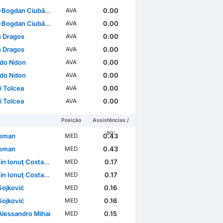
Bogdan Ciubăncan
0.00
AVA
Bogdan Ciubăncan
0.00
AVA
n Dragos
0.00
AVA
n Dragos
0.00
AVA
do Ndon
0.00
AVA
do Ndon
0.00
AVA
i Tolcea
0.00
AVA
i Tolcea
0.00
AVA
Posição
Assistências /
90'
Roman
0.43
MED
Roman
0.43
MED
in Ionuţ Costache
0.17
MED
in Ionuţ Costache
0.17
MED
Gojković
0.16
MED
Gojković
0.16
MED
Alessandro Mihai
0.15
MED