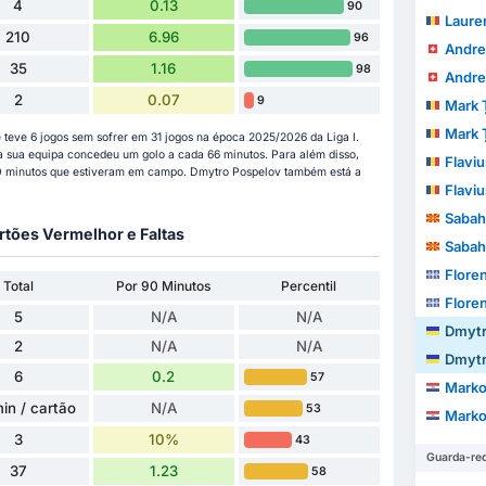
4
0.13
90
Laurențiu
210
6.96
96
Andre
35
1.16
98
Andre
2
0.07
9
Mark 
Mark 
eve 6 jogos sem sofrer em 31 jogos na época 2025/2026 da Liga I.
 a sua equipa concedeu um golo a cada 66 minutos. Para além disso,
Flaviu
 90 minutos que estiveram em campo. Dmytro Pospelov também está a
Flaviu
Sabah
rtões Vermelhor e Faltas
Sabah
Floren
Total
Por 90 Minutos
Percentil
Floren
5
N/A
N/A
Dmytr
2
N/A
N/A
Dmytr
6
0.2
57
Marko
in / cartão
N/A
53
Marko
3
10%
43
Guarda-re
37
1.23
58