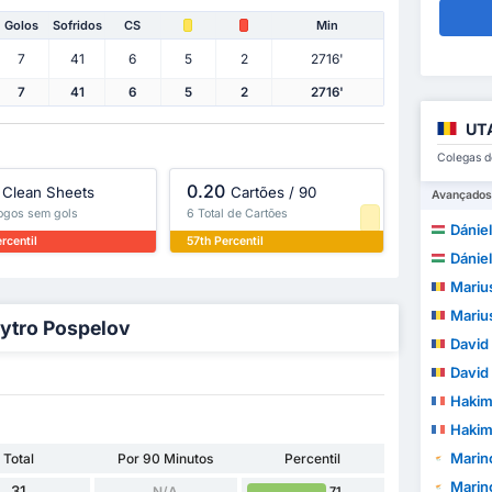
Golos
Sofridos
CS
Min
7
41
6
5
2
2716'
7
41
6
5
2
2716'
UTA
Colegas d
0.20
Clean Sheets
Cartões / 90
Avançados
jogos sem gols
6 Total de Cartões
Dániel
rcentil
57th Percentil
Dániel
Mariu
Mariu
mytro Pospelov
David
David
Hakim
Hakim
Marin
Total
Por 90 Minutos
Percentil
Marin
31
N/A
71