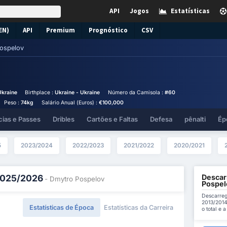
API
Jogos
Estatísticas
EN)
API
Premium
Prognóstico
CSV
ospelov
Ukraine
Birthplace :
Ukraine - Ukraine
Número da Camisola :
#60
Peso :
74kg
Salário Anual (Euros) :
€100,000
cias e Passes
Dribles
Cartões e Faltas
Defesa
pênalti
Ép
5
2023/2024
2022/2023
2021/2022
2020/2021
Descar
 2025/2026
- Dmytro Pospelov
Pospel
Descarreg
2013/2014
Estatísticas de Época
Estatísticas da Carreira
o total e 