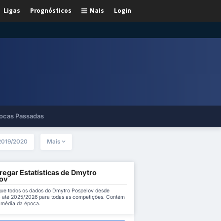
Ligas
Prognósticos
Mais
Login
ocas Passadas
2019/2020
Mais
regar Estatísticas de Dmytro
ov
ue todos os dados do Dmytro Pospelov desde
 até 2025/2026 para todas as competições. Contém
a média da época.