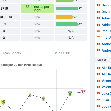
David-
88 minutos por
2716
87
jogo
David-
100,000
N/A
67
Adria
31
N/A
87
Adria
0
N/A
Ime U
N/A
Ime U
0
N/A
N/A
Andre
Andre
Clean Sheets
Golos / 90'
Médios
Alin 
Alin 
Valent
Valent
Luka 
Luka 
Luca 