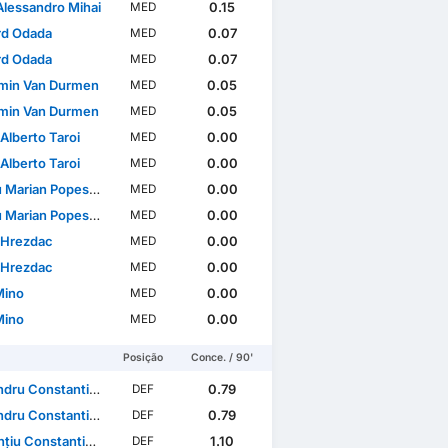
Alessandro Mihai
0.15
MED
rd Odada
0.07
MED
rd Odada
0.07
MED
min Van Durmen
0.05
MED
min Van Durmen
0.05
MED
Alberto Taroi
0.00
MED
Alberto Taroi
0.00
MED
 Marian Popescu
0.00
MED
 Marian Popescu
0.00
MED
 Hrezdac
0.00
MED
 Hrezdac
0.00
MED
Mino
0.00
MED
Mino
0.00
MED
Posição
Conce. / 90'
ru Constantin Benga
0.79
DEF
ru Constantin Benga
0.79
DEF
 Constantin Vlăsceanu
1.10
DEF