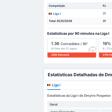
Competição
PJ
31
Liga I
Total 2025/2026
31
Estatísticas por 90 minutos na Liga I
1.36
19%
Concedidos / 90'
41 Gols em 31 Jogos
6 / 31 
29th Percentil
27th Pe
Estatísticas Detalhadas de D
Liga I
Estatísticas da Liga I de Dmytro Pospelov
Geral
Jogos Disputados