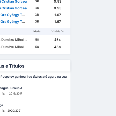
i Cristian Gorcea
0.93
GR
i Cristian Gorcea
0.93
GR
rs György Tordai
1.67
GR
rs György Tordai
1.67
GR
Idade
Vitória %
 Dumitru Mihalcea
45
50
%
 Dumitru Mihalcea
45
50
%
us e Títulos
Pospelov ganhou 1 de títulos até agora na sua
eague: Group A
1x
2016/2017
ga
1x
2020/2021