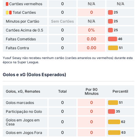
0
N/A
N/A
Cartões vermelhos
0
0
Total Cartões
25
N/A
Minutos por Cartão
Sem Cartões
25
0
0%
Cartões Acima de 0.5
25
0
0.00
Faltas Cometidas
46
0
0.00
Faltas Contra
51
Yusuf Sesay não recebeu nenhum cartão (carões amarelos ou vermelhos) durante esta
época na Super League.
Golos e xG (Golos Esperados)
Por 90
Golos, xG, Remates
Total
Percentil
Minutos
0
0
Golos marcados
51
0
0
Participação no Golo
35
Golos em Jogos em
0
0
62
Casa
0
0
Golos em Jogos Fora
63