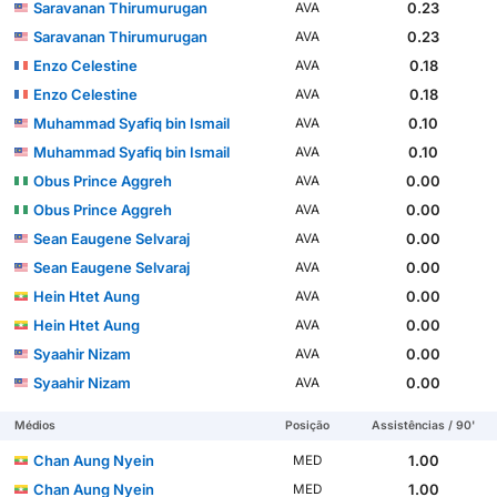
Saravanan Thirumurugan
0.23
AVA
Saravanan Thirumurugan
0.23
AVA
Enzo Celestine
0.18
AVA
Enzo Celestine
0.18
AVA
Muhammad Syafiq bin Ismail
0.10
AVA
Muhammad Syafiq bin Ismail
0.10
AVA
Obus Prince Aggreh
0.00
AVA
Obus Prince Aggreh
0.00
AVA
Sean Eaugene Selvaraj
0.00
AVA
Sean Eaugene Selvaraj
0.00
AVA
Hein Htet Aung
0.00
AVA
Hein Htet Aung
0.00
AVA
Syaahir Nizam
0.00
AVA
Syaahir Nizam
0.00
AVA
Médios
Posição
Assistências / 90'
Chan Aung Nyein
1.00
MED
Chan Aung Nyein
1.00
MED