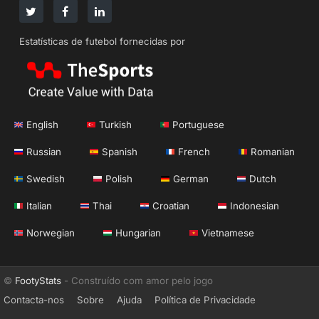
Estatísticas de futebol fornecidas por
English
Turkish
Portuguese
Russian
Spanish
French
Romanian
Swedish
Polish
German
Dutch
Italian
Thai
Croatian
Indonesian
Norwegian
Hungarian
Vietnamese
©
FootyStats
- Construído com amor pelo jogo
Contacta-nos
Sobre
Ajuda
Política de Privacidade