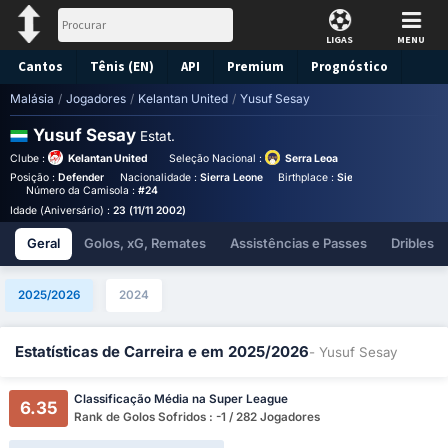
LIGAS
MENU
Cantos
Tênis (EN)
API
Premium
Prognóstico
Malásia
/
Jogadores
/
Kelantan United
/
Yusuf Sesay
Yusuf Sesay
Estat.
Clube :
Kelantan United
Seleção Nacional :
Serra Leoa
Posição :
Defender
Nacionalidade :
Sierra Leone
Birthplace :
Sierra Leone - Sierra
Número da Camisola :
#24
Idade (Aniversário) :
23 (11/11 2002)
Geral
Golos, xG, Remates
Assistências e Passes
Dribles
2025/2026
2024
Estatísticas de Carreira e em 2025/2026
- Yusuf Sesay
Classificação Média na Super League
6.35
Rank de Golos Sofridos : -1 / 282 Jogadores