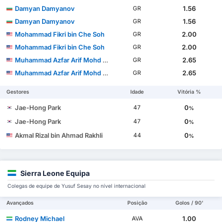
Damyan Damyanov
1.56
GR
Damyan Damyanov
1.56
GR
Mohammad Fikri bin Che Soh
2.00
GR
Mohammad Fikri bin Che Soh
2.00
GR
Muhammad Azfar Arif Mohd Sukri
2.65
GR
Muhammad Azfar Arif Mohd Sukri
2.65
GR
Gestores
Idade
Vitória %
Jae-Hong Park
0
47
%
Jae-Hong Park
0
47
%
Akmal Rizal bin Ahmad Rakhli
0
44
%
Sierra Leone Equipa
Colegas de equipe de Yusuf Sesay no nível internacional
Avançados
Posição
Golos / 90'
Rodney Michael
1.00
AVA