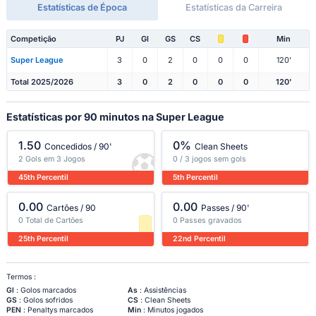
Estatísticas de Época
Estatísticas da Carreira
Competição
PJ
Gl
GS
CS
Min
Super League
3
0
2
0
0
0
120'
Total 2025/2026
3
0
2
0
0
0
120'
Estatísticas por 90 minutos na Super League
1.50
0%
Concedidos / 90'
Clean Sheets
2 Gols em 3 Jogos
0 / 3 jogos sem gols
45th Percentil
5th Percentil
0.00
0.00
Cartões / 90
Passes / 90'
0 Total de Cartões
0 Passes gravados
25th Percentil
22nd Percentil
Termos :
Gl
: Golos marcados
As
: Assistências
GS
: Golos sofridos
CS
: Clean Sheets
PEN
: Penaltys marcados
Min
: Minutos jogados