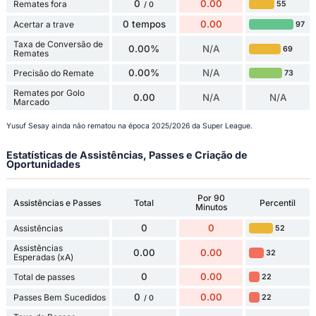
0
0.00
Remates fora
55
/ 0
0 tempos
0.00
Acertar a trave
97
Taxa de Conversão de
0.00%
N/A
69
Remates
0.00%
N/A
Precisão do Remate
73
Remates por Golo
0.00
N/A
N/A
Marcado
Yusuf Sesay ainda não rematou na época 2025/2026 da Super League.
Estatísticas de Assistências, Passes e Criação de
Oportunidades
Por 90
Assistências e Passes
Total
Percentil
Minutos
0
0
Assistências
52
Assistências
0.00
0.00
32
Esperadas (xA)
0
0.00
Total de passes
22
0
0.00
Passes Bem Sucedidos
22
/ 0