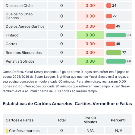
0
0.00
Duelos no Chão
24
Duelos no Chão
0
0.00
27
Ganhos
0
0.00
Duelos Aéreos Ganhos
45
0
0.00
Fintado
99
0
0.00
Cortes
45
0
0.00
Remates Bloqueados
77
0
0.00
Penaltis Sofridos
99
Como Defesa, Yusuf Sesay concedeu 2 golos e teve 0 jogos sem sofrer em 3 jogos na
época 2025/2026 da Super League. Significa que quando Yusuf Sesay está a jogar, a
sua equipa concedeu um golo a cada 60 minutos. Para além disso, realizaram 0.00
cortes e 0.00 interceções por cada 90 minutos que estiveram em campo. Yusuf Sesay
também está a acumular cerca de 0.00 cortes ao mesmo tempo.
Estatísticas de Cartões Amarelos, Cartões Vermelhor e Faltas
Por 90
Cartões e Faltas
Total
Percentil
Minutos
0
N/A
N/A
Cartões amarelos