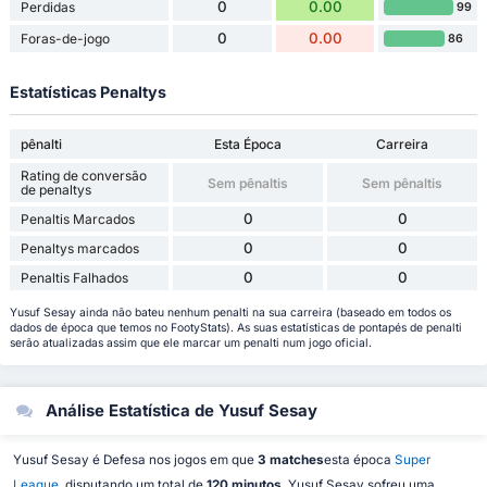
0
0.00
Perdidas
99
0
0.00
Foras-de-jogo
86
Estatísticas Penaltys
pênalti
Esta Época
Carreira
Rating de conversão
Sem pênaltis
Sem pênaltis
de penaltys
0
0
Penaltis Marcados
0
0
Penaltys marcados
0
0
Penaltis Falhados
Yusuf Sesay ainda não bateu nenhum penalti na sua carreira (baseado em todos os
dados de época que temos no FootyStats). As suas estatísticas de pontapés de penalti
serão atualizadas assim que ele marcar um penalti num jogo oficial.
Análise Estatística de Yusuf Sesay
Yusuf Sesay é Defesa nos jogos em que
3 matches
esta época
Super
League
, disputando um total de
120 minutos
. Yusuf Sesay sofreu uma