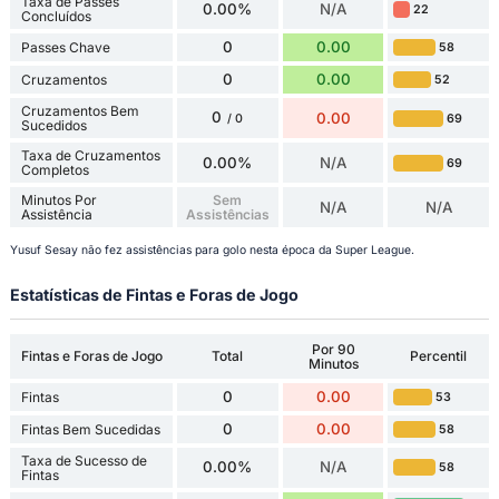
Taxa de Passes
0.00%
N/A
22
Concluídos
0
0.00
Passes Chave
58
0
0.00
Cruzamentos
52
Cruzamentos Bem
0
0.00
69
/ 0
Sucedidos
Taxa de Cruzamentos
0.00%
N/A
69
Completos
Minutos Por
Sem
N/A
N/A
Assistência
Assistências
Yusuf Sesay não fez assistências para golo nesta época da Super League.
Estatísticas de Fintas e Foras de Jogo
Por 90
Fintas e Foras de Jogo
Total
Percentil
Minutos
0
0.00
Fintas
53
0
0.00
Fintas Bem Sucedidas
58
Taxa de Sucesso de
0.00%
N/A
58
Fintas