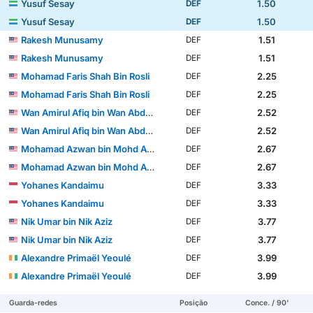
Yusuf Sesay
1.50
DEF
Yusuf Sesay
1.50
DEF
Rakesh Munusamy
1.51
DEF
Rakesh Munusamy
1.51
DEF
Mohamad Faris Shah Bin Rosli
2.25
DEF
Mohamad Faris Shah Bin Rosli
2.25
DEF
Wan Amirul Afiq bin Wan Abdul Rahman
2.52
DEF
Wan Amirul Afiq bin Wan Abdul Rahman
2.52
DEF
Mohamad Azwan bin Mohd Aripin
2.67
DEF
Mohamad Azwan bin Mohd Aripin
2.67
DEF
Yohanes Kandaimu
3.33
DEF
Yohanes Kandaimu
3.33
DEF
Nik Umar bin Nik Aziz
3.77
DEF
Nik Umar bin Nik Aziz
3.77
DEF
Alexandre Primaël Yeoulé
3.99
DEF
Alexandre Primaël Yeoulé
3.99
DEF
Guarda-redes
Posição
Conce. / 90'