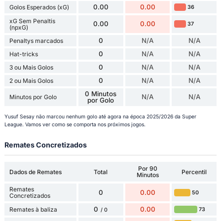
0.00
0.00
Golos Esperados (xG)
36
xG Sem Penaltis
0.00
0.00
37
(npxG)
0
N/A
N/A
Penaltys marcados
0
N/A
N/A
Hat-tricks
0
N/A
N/A
3 ou Mais Golos
0
N/A
N/A
2 ou Mais Golos
0 Minutos
N/A
N/A
Minutos por Golo
por Golo
Yusuf Sesay não marcou nenhum golo até agora na época 2025/2026 da Super
League. Vamos ver como se comporta nos próximos jogos.
Remates Concretizados
Por 90
Dados de Remates
Total
Percentil
Minutos
Remates
0
0.00
50
Concretizados
0
0.00
Remates à baliza
73
/ 0