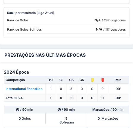
Rank por resultado (Liga Atual)
N/A
Rank de Golos
/ 282 Jogadores
N/A
Rank de Golos Sofridos
/ 117 Jogadores
PRESTAÇÕES NAS ÚLTIMAS ÉPOCAS
2024 Época
Competição
PJ
Gl
GS
CS
Min
International Friendlies
1
0
5
0
0
0
90'
Total 2024
1
0
5
0
0
0
90'
/ 90 min
/ 90 min
Marcações / 90 min
0
Golos
5
0
Marcações
Sofreram