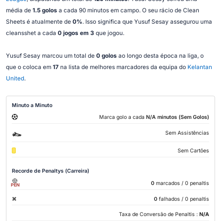
média de
1.5 golos
a cada 90 minutos em campo. O seu rácio de Clean
Sheets é atualmente de
0%
. Isso significa que Yusuf Sesay assegurou uma
cleansshet a cada
0 jogos em 3
que jogou.
Yusuf Sesay marcou um total de
0 golos
ao longo desta época na liga, o
que o coloca em
17
na lista de melhores marcadores da equipa do
Kelantan
United
.
Minuto a Minuto
Marca golo a cada
N/A minutos (Sem Golos)
Sem Assistências
Sem Cartões
Recorde de Penaltys (Carreira)
0
marcados
/ 0 penaltis
PEN
0
falhados
/ 0 penaltis
Taxa de Conversão de Penaltis :
N/A