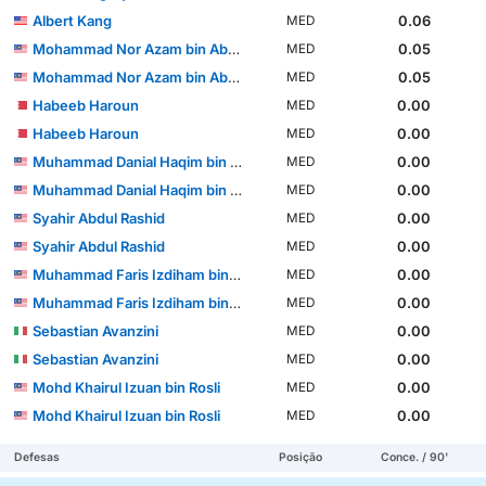
Albert Kang
0.06
MED
Mohammad Nor Azam bin Abdul Azih
0.05
MED
Mohammad Nor Azam bin Abdul Azih
0.05
MED
Habeeb Haroun
0.00
MED
Habeeb Haroun
0.00
MED
Muhammad Danial Haqim bin Deraman
0.00
MED
Muhammad Danial Haqim bin Deraman
0.00
MED
Syahir Abdul Rashid
0.00
MED
Syahir Abdul Rashid
0.00
MED
Muhammad Faris Izdiham bin Awang Kechik
0.00
MED
Muhammad Faris Izdiham bin Awang Kechik
0.00
MED
Sebastian Avanzini
0.00
MED
Sebastian Avanzini
0.00
MED
Mohd Khairul Izuan bin Rosli
0.00
MED
Mohd Khairul Izuan bin Rosli
0.00
MED
Defesas
Posição
Conce. / 90'