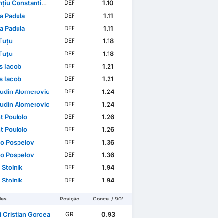
 Constantin Vlăsceanu
1.10
DEF
a Padula
1.11
DEF
a Padula
1.11
DEF
Țuțu
1.18
DEF
Țuțu
1.18
DEF
s Iacob
1.21
DEF
s Iacob
1.21
DEF
udin Alomeroviс
1.24
DEF
udin Alomeroviс
1.24
DEF
t Poulolo
1.26
DEF
t Poulolo
1.26
DEF
o Pospelov
1.36
DEF
o Pospelov
1.36
DEF
 Stolnik
1.94
DEF
 Stolnik
1.94
DEF
des
Posição
Conce. / 90'
i Cristian Gorcea
0.93
GR