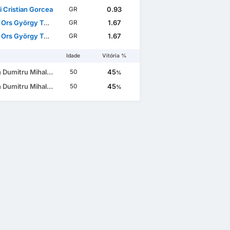
i Cristian Gorcea
0.93
GR
rs György Tordai
1.67
GR
rs György Tordai
1.67
GR
Idade
Vitória %
 Dumitru Mihalcea
45
50
%
 Dumitru Mihalcea
45
50
%