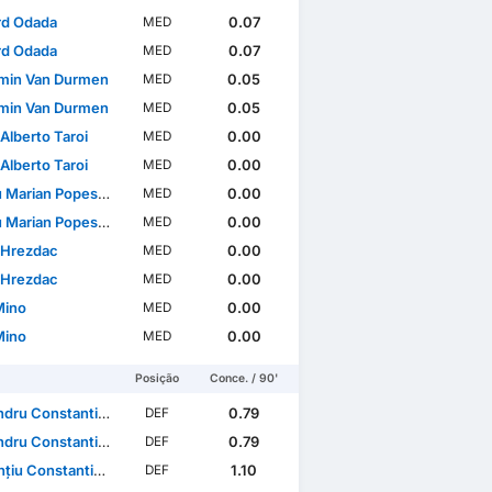
rd Odada
0.07
MED
rd Odada
0.07
MED
min Van Durmen
0.05
MED
min Van Durmen
0.05
MED
Alberto Taroi
0.00
MED
Alberto Taroi
0.00
MED
 Marian Popescu
0.00
MED
 Marian Popescu
0.00
MED
 Hrezdac
0.00
MED
 Hrezdac
0.00
MED
Mino
0.00
MED
Mino
0.00
MED
Posição
Conce. / 90'
ru Constantin Benga
0.79
DEF
ru Constantin Benga
0.79
DEF
 Constantin Vlăsceanu
1.10
DEF