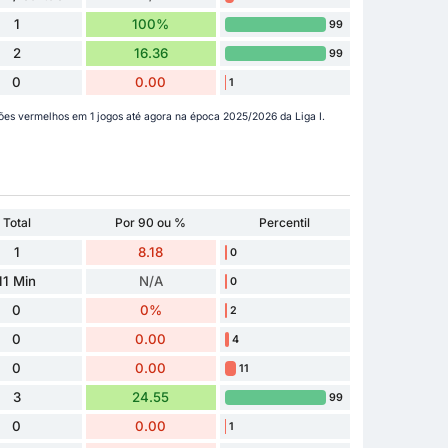
1
100%
99
2
16.36
99
0
0.00
1
ões vermelhos em 1 jogos até agora na época 2025/2026 da Liga I.
Total
Por 90 ou %
Percentil
1
8.18
0
11 Min
N/A
0
0
0%
2
0
0.00
4
0
0.00
11
3
24.55
99
0
0.00
1