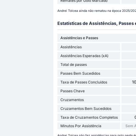
Remates por Golo Marcado
Andrei Tolcea ainda não rematou na época 2025/2026
Estatísticas de Assistências, Passes
Assistências e Passes
Assistências
Assistências Esperadas (xA)
Total de passes
Passes Bem Sucedidos
1
Taxa de Passes Concluídos
Passes Chave
Cruzamentos
Cruzamentos Bem Sucedidos
Taxa de Cruzamentos Completos
Minutos Por Assistência
Sem A
Andrei Tolcea não fez assistências para golo nesta é