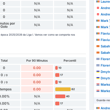
Laurențiu
0
N/A
N/A
Andre
0
N/A
N/A
Andre
0
N/A
N/A
Mark 
nutos por
N/A
N/A
Golo
Mark 
Flaviu
 época 2025/2026 da Liga I. Vamos ver como se comporta nos
Flaviu
Sabah
Sabah
Floren
Total
Por 90 Minutos
Percentil
Floren
0
0.00
10
Dmytr
0
0.00
17
/ 0
Dmytr
0
0.00
10
/ 0
Marko
 tempos
0.00
62
Marko
0.00%
N/A
40
Guarda-re
0.00%
N/A
17
Andre