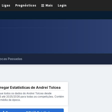
Ligas
Prognósticos
Mais
Login
ocas Passadas
egar Estatísticas de Andrei Tolcea
ue todos os dados do Andrei Tolcea desde
 até 2025/2026 para todas as competições. Contém
a média da época.