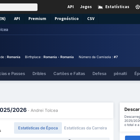
API
Jogos
Estatísticas
EN)
API
Premium
Prognóstico
CSV
olcea
ade :
Romania
Birthplace :
Romania - Romania
Número da Camisola :
#7
cias e Passes
Dribles
Cartões e Faltas
Defesa
pênalti
Ép
Descarr
 2025/2026
- Andrei Tolcea
Descarreg
2025/2026
o total e 
Estatísticas de Época
Estatísticas da Carreira
s