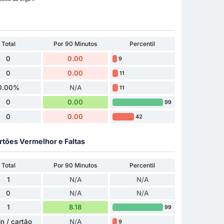
Total
Por 90 Minutos
Percentil
0
0.00
9
0
0.00
11
0.00%
N/A
11
0
0.00
99
0
0.00
42
rtões Vermelhor e Faltas
Total
Por 90 Minutos
Percentil
1
N/A
N/A
0
N/A
N/A
1
8.18
99
in / cartão
N/A
9