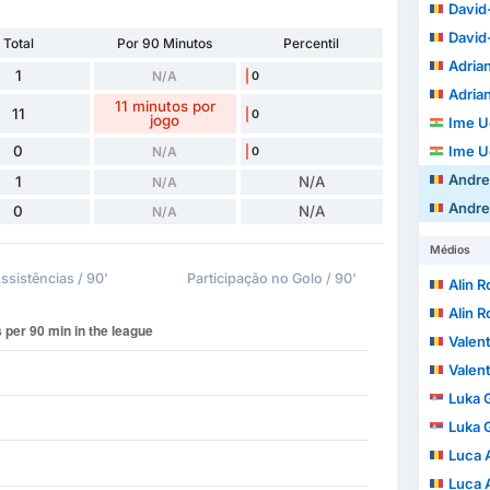
David-
David-
Total
Por 90 Minutos
Percentil
Adria
1
N/A
0
Adria
11 minutos por
11
0
jogo
Ime U
0
Ime U
N/A
0
Andre
1
N/A
N/A
Andre
0
N/A
N/A
Médios
ssistências / 90'
Participação no Golo / 90'
Alin 
Alin 
Valent
Valent
Luka 
Luka 
Luca 
Luca 