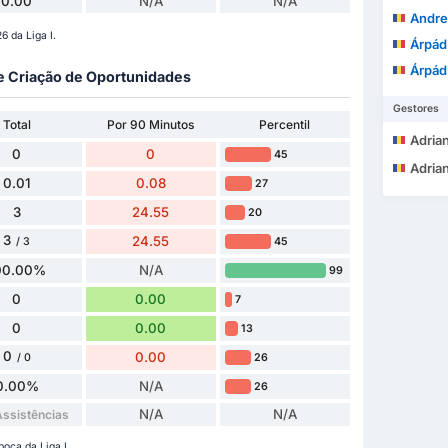
0.00
N/A
N/A
Andre
 da Liga I.
Árpád O
Árpád O
 e Criação de Oportunidades
Gestores
Total
Por 90 Minutos
Percentil
Adrian
0
0
45
Adrian
0.01
0.08
27
3
24.55
20
3
24.55
45
/ 3
00.00%
N/A
99
0
0.00
7
0
0.00
13
0
0.00
26
/ 0
0.00%
N/A
26
N/A
N/A
ssistências
poca da Liga I.