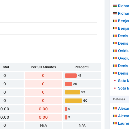
Richa
Richa
Benja
Benja
Denis 
Denis 
Ovidiu
Ovidiu
Denis
Total
Por 90 Minutos
Percentil
Denis
0
0
41
Sota 
0
0
26
Sota 
0
0
53
Defesas
0
0
60
Alexand
0.00
0.00
9
Alexand
0.00
0.00
9
Laurențiu
0
N/A
N/A