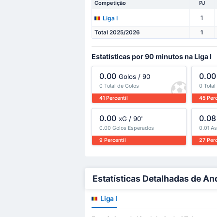
Competição
PJ
1
Liga I
Total 2025/2026
1
Estatísticas por 90 minutos na Liga I
0.00
0.00
Golos / 90
0 Total de Golos
0 Total
41 Percentil
45 Perc
0.00
0.08
xG / 90'
0.00 Golos Esperados
0.01 A
9 Percentil
27 Perc
Estatísticas Detalhadas de An
Liga I