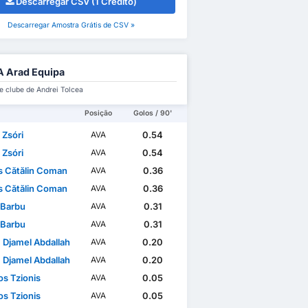
Descarregar CSV (1 Crédito)
Descarregar Amostra Grátis de CSV »
 Arad Equipa
e clube de Andrei Tolcea
Posição
Golos / 90'
 Zsóri
0.54
AVA
 Zsóri
0.54
AVA
s Cătălin Coman
0.36
AVA
s Cătălin Coman
0.36
AVA
 Barbu
0.31
AVA
 Barbu
0.31
AVA
 Djamel Abdallah
0.20
AVA
 Djamel Abdallah
0.20
AVA
os Tzionis
0.05
AVA
os Tzionis
0.05
AVA