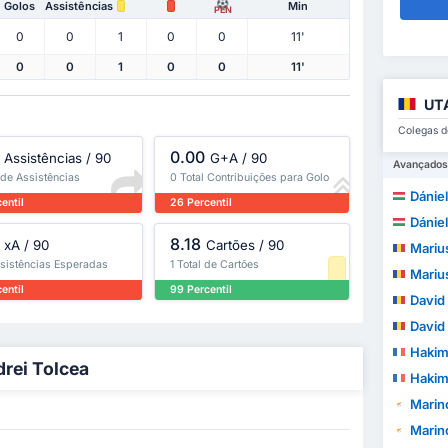
Golos
Assistências
Min
PEN
0
0
1
0
0
11'
0
0
1
0
0
11'
UTA
Colegas d
0.00
Assistências / 90
G+A / 90
Avançados
 de Assistências
0 Total Contribuições para Golo
Dániel
entil
26 Percentil
Dániel
8.18
xA / 90
Cartões / 90
Mariu
ssistências Esperadas
1 Total de Cartões
Mariu
entil
99 Percentil
David
David
Hakim
drei Tolcea
Hakim
Marin
Marin