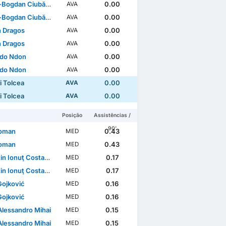
Bogdan Ciubăncan
0.00
AVA
Bogdan Ciubăncan
0.00
AVA
n Dragos
0.00
AVA
n Dragos
0.00
AVA
do Ndon
0.00
AVA
do Ndon
0.00
AVA
i Tolcea
0.00
AVA
i Tolcea
0.00
AVA
Posição
Assistências /
90'
Roman
0.43
MED
Roman
0.43
MED
in Ionuţ Costache
0.17
MED
in Ionuţ Costache
0.17
MED
Gojković
0.16
MED
Gojković
0.16
MED
Alessandro Mihai
0.15
MED
Alessandro Mihai
0.15
MED