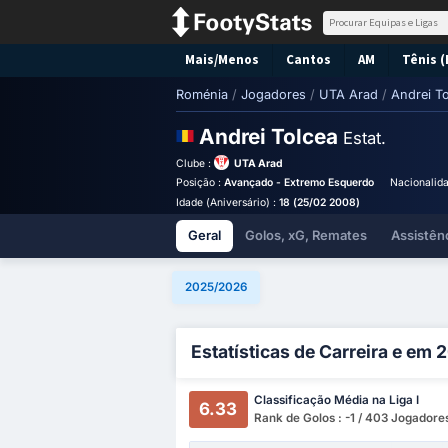
Mais/Menos
Cantos
AM
Tênis (
Roménia
/
Jogadores
/
UTA Arad
/
Andrei T
Andrei Tolcea
Estat.
Clube :
UTA Arad
Posição :
Avançado - Extremo Esquerdo
Nacionalid
Idade (Aniversário) :
18 (25/02 2008)
Geral
Golos, xG, Remates
Assistên
2025/2026
Estatísticas de Carreira e em
Classificação Média na Liga I
6.33
Rank de Golos : -1 / 403 Jogadore