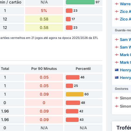
min / cartão
N/A
97
Warren
1
5%
23
Zico 
12
0.58
Zico 
17
12
0.58
23
Guarda-re
cartões vermelhos em 21 jogos até agora na época 2025/2026 da EFL
Sam W
Sam W
Mark 
Mark 
Total
Por 90 Minutos
Percentil
Henry
1
0.05
Henry
46
1
0.05
25
Gestores
1
0.09
60
Simon
0
0
48
Simon
1.96
0.09
42
1.96
0.09
43
Trofé
0
N/A
N/A