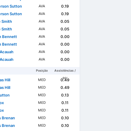
son Sutton
0.19
AVA
son Sutton
0.19
AVA
 Smith
0.05
AVA
 Smith
0.05
AVA
 Bennett
0.00
AVA
 Bennett
0.00
AVA
 Acauah
0.00
AVA
 Acauah
0.00
AVA
Posição
Assistências /
90'
s Hill
0.49
MED
s Hill
0.49
MED
Sutton
0.13
MED
ox
0.11
MED
ox
0.11
MED
s Brenan
0.10
MED
s Brenan
0.10
MED