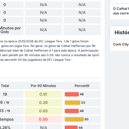
0
N/A
N/A
O Cathal 
0
N/A
N/A
sua carre
0
N/A
N/A
Minutos por
N/A
N/A
Golo
Histó
ora na época 2025/2026 da EFL League Two. 1 de 1 golos foram
Cork City
olos em jogos fora. No geral, os golos de Cathal Heffernan por 90
tências) total de Cathal Heffernan é 1 para esta época. A participação
G sem penálti por 90 minutos são 0.09. Isto coloca o resultado de npxG
 do percentil 43 dos jogadores da EFL League Two.
Total
Por 90 Minutos
Percentil
19
0.91
48
6
0.29
53
/ 19
13
0.63
48
/ 19
 tempos
0.00
65
5.26%
N/A
44