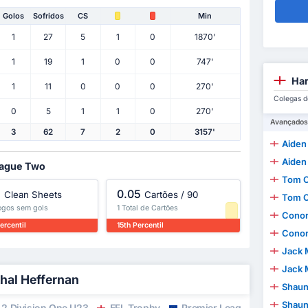
Golos
Sofridos
CS
Min
1
27
5
1
0
1870'
1
19
1
0
0
747'
Har
1
11
0
0
0
270'
Colegas d
0
5
1
1
0
270'
Avançados
3
62
7
2
0
3157'
Aiden
Aiden
League Two
Tom 
%
0.05
Clean Sheets
Cartões / 90
Tom 
jogos sem gols
1 Total de Cartões
Conor
ercentil
15th Percentil
Conor
Jack 
Jack 
thal Heffernan
Shaun
Shaun
2 Division One U23
EFL Trophy
Premier League Internation