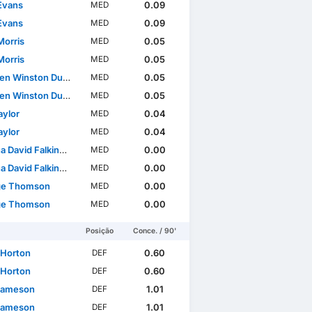
Evans
0.09
MED
Evans
0.09
MED
Morris
0.05
MED
Morris
0.05
MED
Winston Duke-McKenna
0.05
MED
Winston Duke-McKenna
0.05
MED
Taylor
0.04
MED
Taylor
0.04
MED
David Falkingham
0.00
MED
David Falkingham
0.00
MED
ge Thomson
0.00
MED
ge Thomson
0.00
MED
Posição
Conce. / 90'
 Horton
0.60
DEF
 Horton
0.60
DEF
Jameson
1.01
DEF
Jameson
1.01
DEF