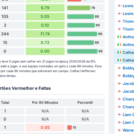
Lewis
141
6.79
76
Lewis
105
5.05
88
Thoma
2
0.10
90
Thoma
244
11.74
98
Antho
15
0.72
88
Antho
0
0.00
99
Catha
Catha
 teve 5 jogos sem sofrer em 21 jogos na época 2025/2026 da EFL
está a jogar, a sua equipa concedeu um golo a cada 69 minutos. Para
Bobby
es por cada 90 minutos que estiveram em campo. Cathal Heffernan
Bobby
esmo tempo.
Jacob
rtões Vermelhor e Faltas
Jacob
Chan
Total
Por 90 Minutos
Percentil
Chan
1
N/A
N/A
Liam 
0
N/A
N/A
Liam 
1
0.05
15
Warren