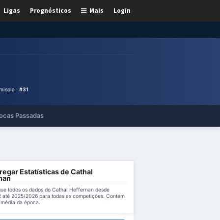
Ligas
Prognósticos
Mais
Login
isola :
#31
ocas Passadas
egar Estatísticas de Cathal
nan
ue todos os dados do Cathal Heffernan desde
 até 2025/2026 para todas as competições. Contém
a média da época.