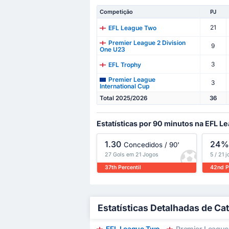
Competição
PJ
21
EFL League Two
Premier League 2 Division
9
One U23
3
EFL Trophy
Premier League
3
International Cup
Total 2025/2026
36
Estatísticas por 90 minutos na EFL 
1.30
24
Concedidos / 90'
27 Gols em 21 Jogos
5 / 21 
37th Percentil
42nd P
Estatísticas Detalhadas de Ca
EFL League Two
Premier League 