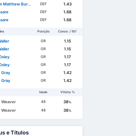
 Matthew Burrell
1.43
DEF
Asare
1.68
DEF
Asare
1.68
DEF
des
Posição
Conce. / 90'
aller
1.15
GR
aller
1.15
GR
Oxley
1.17
GR
Oxley
1.17
GR
 Gray
1.42
GR
 Gray
1.42
GR
Idade
Vitória %
 Weaver
38
48
%
 Weaver
38
48
%
us e Títulos