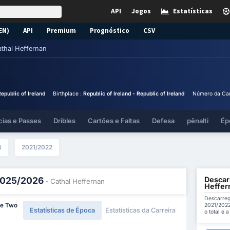
API
Jogos
Estatísticas
EN)
API
Premium
Prognóstico
CSV
thal Heffernan
epublic of Ireland
Birthplace :
Republic of Ireland - Republic of Ireland
Número da Cam
cias e Passes
Dribles
Cartões e Faltas
Defesa
pênalti
Ép
4
2021/2022
Descarr
 2025/2026
- Cathal Heffernan
Heffer
Descarreg
2021/2022
ue Two
Estatísticas de Época
Estatísticas da Carreira
o total e 