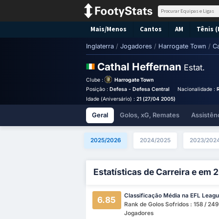
Mais/Menos
Cantos
AM
Tênis (
Inglaterra
/
Jogadores
/
Harrogate Town
/
Ca
Cathal Heffernan
Estat.
Clube :
Harrogate Town
Posição :
Defesa - Defesa Central
Nacionalidade :
R
Idade (Aniversário) :
21 (27/04 2005)
Geral
Golos, xG, Remates
Assistên
2025/2026
2024/2025
2023/202
Estatísticas de Carreira e em
Classificação Média na EFL Leag
6.85
Rank de Golos Sofridos : 158 / 249
Jogadores