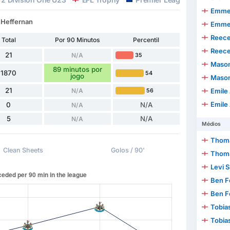
Emmer
 Heffernan
Emmer
Reece
Total
Por 90 Minutos
Percentil
Reece
21
N/A
35
Mason
89 minutos por
1870
54
jogo
Mason
21
N/A
Emile
56
Emile
0
N/A
N/A
5
N/A
N/A
Médios
Thoma
Clean Sheets
Golos / 90'
Thoma
Levi 
Ben F
Ben F
Tobia
Tobia