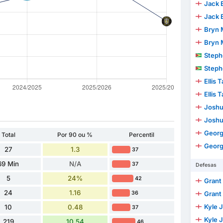
Jack 
Jack 
Bryn 
Bryn 
Stephen 
Stephen 
Ellis 
Ellis 
Joshua 
Joshua 
Geor
Total
Por 90 ou %
Percentil
Geor
27
1.3
37
69 Min
N/A
37
Defesas
5
24%
42
Grant
24
1.16
36
Grant
Kyle 
10
0.48
37
Kyle 
219
10.54
46