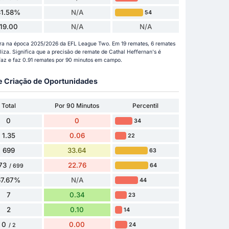
31.58%
N/A
54
19.00
N/A
N/A
gora na época 2025/2026 da EFL League Two. Em 19 remates, 6 remates
liza. Significa que a precisão de remate de Cathal Heffernan's é
faz e faz 0.91 remates por 90 minutos em campo.
 e Criação de Oportunidades
Total
Por 90 Minutos
Percentil
0
0
34
1.35
0.06
22
699
33.64
63
73
22.76
64
/ 699
67.67%
N/A
44
7
0.34
23
2
0.10
14
0
0.00
24
/ 2