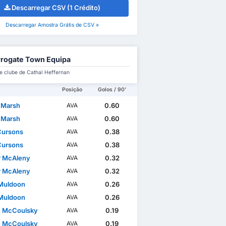
Descarregar CSV (1 Crédito)
Descarregar Amostra Grátis de CSV »
rogate Town Equipa
e clube de Cathal Heffernan
Posição
Golos / 90'
 Marsh
0.60
AVA
 Marsh
0.60
AVA
Cursons
0.38
AVA
Cursons
0.38
AVA
 McAleny
0.32
AVA
 McAleny
0.32
AVA
Muldoon
0.26
AVA
Muldoon
0.26
AVA
 McCoulsky
0.19
AVA
 McCoulsky
0.19
AVA
al Cup