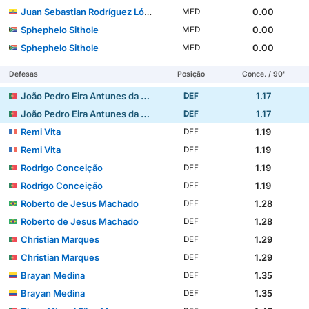
Juan Sebastian Rodríguez López
0.00
MED
Sphephelo Sithole
0.00
MED
Sphephelo Sithole
0.00
MED
Defesas
Posição
Conce. / 90'
João Pedro Eira Antunes da Silva
1.17
DEF
João Pedro Eira Antunes da Silva
1.17
DEF
Remi Vita
1.19
DEF
Remi Vita
1.19
DEF
Rodrigo Conceição
1.19
DEF
Rodrigo Conceição
1.19
DEF
Roberto de Jesus Machado
1.28
DEF
Roberto de Jesus Machado
1.28
DEF
Christian Marques
1.29
DEF
Christian Marques
1.29
DEF
Brayan Medina
1.35
DEF
Brayan Medina
1.35
DEF