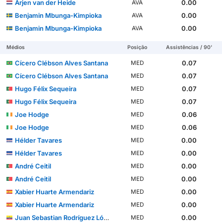
Arjen van der Heide
0.00
AVA
Benjamin Mbunga-Kimpioka
0.00
AVA
Benjamin Mbunga-Kimpioka
0.00
AVA
Médios
Posição
Assistências / 90'
Cícero Clébson Alves Santana
0.07
MED
Cícero Clébson Alves Santana
0.07
MED
Hugo Félix Sequeira
0.07
MED
Hugo Félix Sequeira
0.07
MED
Joe Hodge
0.06
MED
Joe Hodge
0.06
MED
Hélder Tavares
0.00
MED
Hélder Tavares
0.00
MED
André Ceitil
0.00
MED
André Ceitil
0.00
MED
Xabier Huarte Armendariz
0.00
MED
Xabier Huarte Armendariz
0.00
MED
Juan Sebastian Rodríguez López
0.00
MED