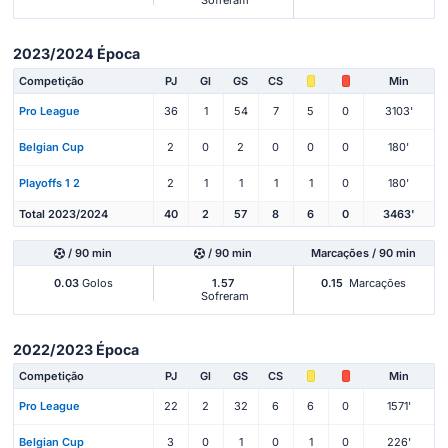
2023/2024 Época
Competição
PJ
Gl
GS
CS
Min
Pro League
36
1
54
7
5
0
3103'
Belgian Cup
2
0
2
0
0
0
180'
Playoffs 1 2
2
1
1
1
1
0
180'
Total 2023/2024
40
2
57
8
6
0
3463'
/ 90 min
/ 90 min
Marcações / 90 min
0.03
Golos
1.57
0.15
Marcações
Sofreram
2022/2023 Época
Competição
PJ
Gl
GS
CS
Min
Pro League
22
2
32
6
6
0
1571'
Belgian Cup
3
0
1
0
1
0
226'