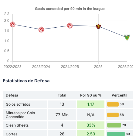
Estatísticas de Defesa
Defesa
Total
Por 90 ou %
Percentil
13
1.17
Golos sofridos
58
Minutos por Golo
77 Min
N/A
58
Concedido
4
33%
Clean Sheets
70
28
2.53
Cortes
89