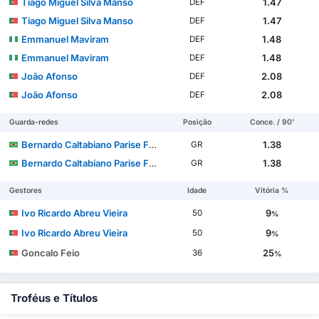
Tiago Miguel Silva Manso
1.47
DEF
Tiago Miguel Silva Manso
1.47
DEF
Emmanuel Maviram
1.48
DEF
Emmanuel Maviram
1.48
DEF
João Afonso
2.08
DEF
João Afonso
2.08
DEF
Guarda-redes
Posição
Conce. / 90'
Bernardo Caltabiano Parise Fontes
1.38
GR
Bernardo Caltabiano Parise Fontes
1.38
GR
Gestores
Idade
Vitória %
Ivo Ricardo Abreu Vieira
9
50
%
Ivo Ricardo Abreu Vieira
9
50
%
Goncalo Feio
25
36
%
Troféus e Títulos