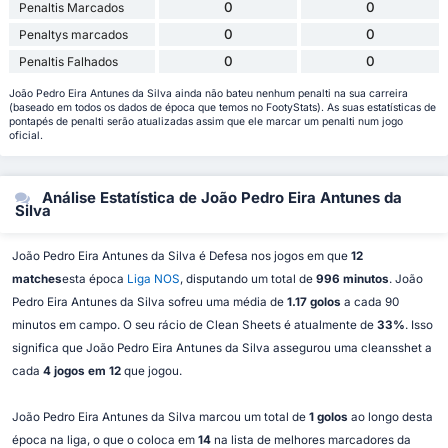
0
0
Penaltis Marcados
0
0
Penaltys marcados
0
0
Penaltis Falhados
João Pedro Eira Antunes da Silva ainda não bateu nenhum penalti na sua carreira
(baseado em todos os dados de época que temos no FootyStats). As suas estatísticas de
pontapés de penalti serão atualizadas assim que ele marcar um penalti num jogo
oficial.
Análise Estatística de João Pedro Eira Antunes da
Silva
João Pedro Eira Antunes da Silva é Defesa nos jogos em que
12
matches
esta época
Liga NOS
, disputando um total de
996 minutos
. João
Pedro Eira Antunes da Silva sofreu uma média de
1.17 golos
a cada 90
minutos em campo. O seu rácio de Clean Sheets é atualmente de
33%
. Isso
significa que João Pedro Eira Antunes da Silva assegurou uma cleansshet a
cada
4 jogos em 12
que jogou.
João Pedro Eira Antunes da Silva marcou um total de
1 golos
ao longo desta
época na liga, o que o coloca em
14
na lista de melhores marcadores da