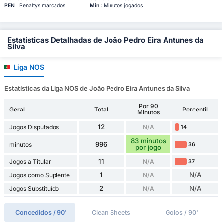
PEN
: Penaltys marcados
Min
: Minutos jogados
Estatísticas Detalhadas de João Pedro Eira Antunes da
Silva
Liga NOS
Estatísticas da Liga NOS de João Pedro Eira Antunes da Silva
Por 90
Geral
Total
Percentil
Minutos
12
Jogos Disputados
N/A
14
83 minutos
996
minutos
36
por jogo
11
Jogos a Titular
N/A
37
1
N/A
Jogos como Suplente
N/A
2
N/A
Jogos Substituído
N/A
Concedidos / 90'
Clean Sheets
Golos / 90'