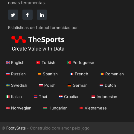
novas ferramentas.
Estatísticas de futebol fornecidas por
English
Turkish
Portuguese
Russian
Spanish
French
Romanian
Swedish
Polish
German
Dutch
Italian
Thai
Croatian
Indonesian
Norwegian
Hungarian
Vietnamese
©
FootyStats
- Construído com amor pelo jogo