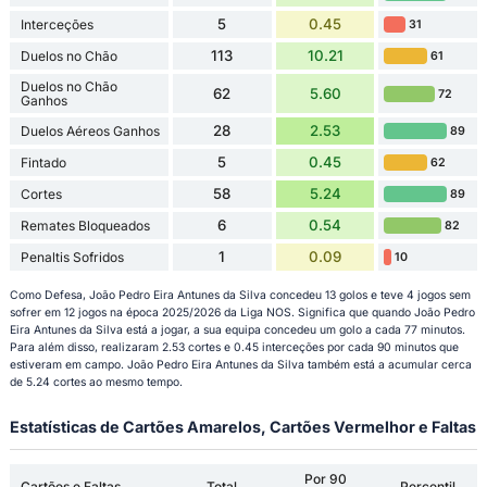
5
0.45
Interceções
31
113
10.21
Duelos no Chão
61
Duelos no Chão
62
5.60
72
Ganhos
28
2.53
Duelos Aéreos Ganhos
89
5
0.45
Fintado
62
58
5.24
Cortes
89
6
0.54
Remates Bloqueados
82
1
0.09
Penaltis Sofridos
10
Como Defesa, João Pedro Eira Antunes da Silva concedeu 13 golos e teve 4 jogos sem
sofrer em 12 jogos na época 2025/2026 da Liga NOS. Significa que quando João Pedro
Eira Antunes da Silva está a jogar, a sua equipa concedeu um golo a cada 77 minutos.
Para além disso, realizaram 2.53 cortes e 0.45 interceções por cada 90 minutos que
estiveram em campo. João Pedro Eira Antunes da Silva também está a acumular cerca
de 5.24 cortes ao mesmo tempo.
Estatísticas de Cartões Amarelos, Cartões Vermelhor e Faltas
Por 90
Cartões e Faltas
Total
Percentil