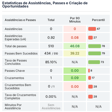
Estatísticas de Assistências, Passes e Criação de
Oportunidades
Por 90
Assistências e Passes
Total
Percentil
Minutos
0
0
Assistências
47
Assistências
0.92
0.08
27
Esperadas (xA)
510
46.08
Total de passes
78
434
39.22
Passes Bem Sucedidos
79
/ 510
Taxa de Passes
85.10%
N/A
73
Concluídos
0
0.00
Passes Chave
8
1
0.09
Cruzamentos
17
Cruzamentos Bem
0
0.00
28
/ 1
Sucedidos
Taxa de Cruzamentos
0.00%
N/A
28
Completos
Minutos Por
Sem
N/A
N/A
Assistência
Assistências