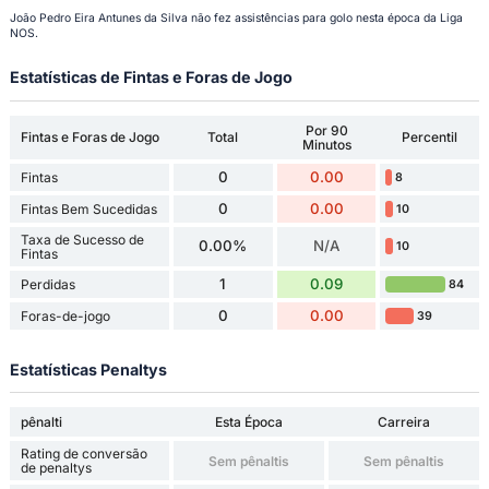
João Pedro Eira Antunes da Silva não fez assistências para golo nesta época da Liga
NOS.
Estatísticas de Fintas e Foras de Jogo
Por 90
Fintas e Foras de Jogo
Total
Percentil
Minutos
0
0.00
Fintas
8
0
0.00
Fintas Bem Sucedidas
10
Taxa de Sucesso de
0.00%
N/A
10
Fintas
1
0.09
Perdidas
84
0
0.00
Foras-de-jogo
39
Estatísticas Penaltys
pênalti
Esta Época
Carreira
Rating de conversão
Sem pênaltis
Sem pênaltis
de penaltys