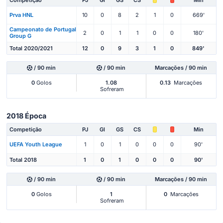
Prva HNL
10
0
8
2
1
0
669'
Campeonato de Portugal
2
0
1
1
0
0
180'
Group G
Total 2020/2021
12
0
9
3
1
0
849'
/ 90 min
/ 90 min
Marcações / 90 min
0
Golos
1.08
0.13
Marcações
Sofreram
2018 Época
Competição
PJ
Gl
GS
CS
Min
UEFA Youth League
1
0
1
0
0
0
90'
Total 2018
1
0
1
0
0
0
90'
/ 90 min
/ 90 min
Marcações / 90 min
0
Golos
1
0
Marcações
Sofreram