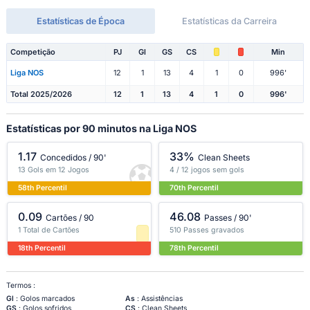
Estatísticas de Época
Estatísticas da Carreira
Competição
PJ
Gl
GS
CS
Min
Liga NOS
12
1
13
4
1
0
996'
Total 2025/2026
12
1
13
4
1
0
996'
Estatísticas por 90 minutos na Liga NOS
1.17
33%
Concedidos / 90'
Clean Sheets
13 Gols em 12 Jogos
4 / 12 jogos sem gols
58th Percentil
70th Percentil
0.09
46.08
Cartões / 90
Passes / 90'
1 Total de Cartões
510 Passes gravados
18th Percentil
78th Percentil
Termos :
Gl
: Golos marcados
As
: Assistências
GS
: Golos sofridos
CS
: Clean Sheets