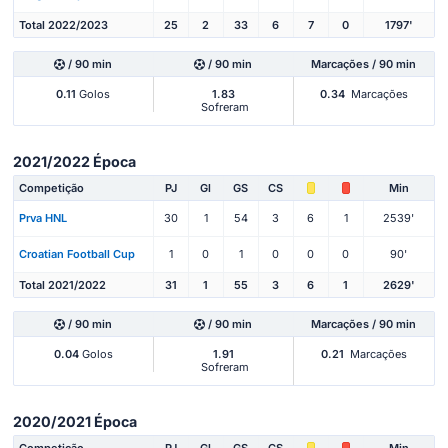
Total 2022/2023
25
2
33
6
7
0
1797'
/ 90 min
/ 90 min
Marcações / 90 min
0.11
Golos
1.83
0.34
Marcações
Sofreram
2021/2022 Época
Competição
PJ
Gl
GS
CS
Min
Prva HNL
30
1
54
3
6
1
2539'
Croatian Football Cup
1
0
1
0
0
0
90'
Total 2021/2022
31
1
55
3
6
1
2629'
/ 90 min
/ 90 min
Marcações / 90 min
0.04
Golos
1.91
0.21
Marcações
Sofreram
2020/2021 Época
Competição
PJ
Gl
GS
CS
Min