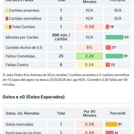
Minutos
1
N/A
N/A
Cartões amarelos
0
N/A
N/A
Cartões vermelhos
1
0.09
Total Cartões
18
996 min /
N/A
Minutos por Cartão
93
cartão
1
8%
Cartões Acima de 0.5
27
25
2.26
Faltas Cometidas
91
6
0.54
Faltas Contra
22
O João Pedro Eira Antunes da Silva recebeu 1 cartões amarelos e 0 cartões vermelhos
em 12 jogos até agora na época 2025/2026 da Liga NOS. Cometem 2.26 faltas por 90
minutos.
Golos e xG (Golos Esperados)
Por 90
Golos, xG, Remates
Total
Percentil
Minutos
1
0.09
Golos marcados
61
1
0.09
Participação no Golo
41