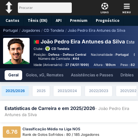
LIGAS
MENU
Cantos
Tênis (EN)
API
Premium
Prognóstico
Portugal
/
Jogadores
/
CD Tondela
/
João Pedro Eira Antunes da Silva
João Pedro Eira Antunes da Silva
Estat.
Clube :
CD Tondela
Posição :
Defesa - Defesa Central
Nacionalidade :
Portugal
Bi
Número da Camisola :
#44
Idade (Aniversário) :
27 (14/01 1999)
Altura :
189cm
Peso :
82k
Geral
Golos, xG, Remates
Assistências e Passes
Dribles
2025/2026
2025
2023/2024
2022/2023
2021/202
Estatísticas de Carreira e em 2025/2026
- João Pedro Eira
Antunes da Silva
Classificação Média na Liga NOS
6.76
Rank de Golos Sofridos : 80 / 185 Jogadores