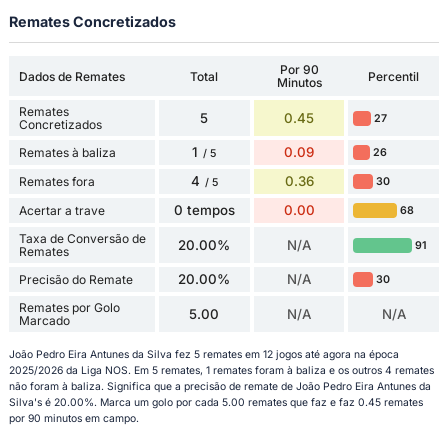
Remates Concretizados
Por 90
Dados de Remates
Total
Percentil
Minutos
Remates
5
0.45
27
Concretizados
1
0.09
Remates à baliza
26
/ 5
4
0.36
Remates fora
30
/ 5
0 tempos
0.00
Acertar a trave
68
Taxa de Conversão de
20.00%
N/A
91
Remates
20.00%
N/A
Precisão do Remate
30
Remates por Golo
5.00
N/A
N/A
Marcado
João Pedro Eira Antunes da Silva fez 5 remates em 12 jogos até agora na época
2025/2026 da Liga NOS. Em 5 remates, 1 remates foram à baliza e os outros 4 remates
não foram à baliza. Significa que a precisão de remate de João Pedro Eira Antunes da
Silva's é 20.00%. Marca um golo por cada 5.00 remates que faz e faz 0.45 remates
por 90 minutos em campo.