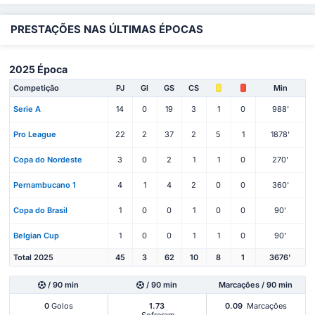
PRESTAÇÕES NAS ÚLTIMAS ÉPOCAS
2025 Época
Competição
PJ
Gl
GS
CS
Min
Serie A
14
0
19
3
1
0
988'
Pro League
22
2
37
2
5
1
1878'
Copa do Nordeste
3
0
2
1
1
0
270'
Pernambucano 1
4
1
4
2
0
0
360'
Copa do Brasil
1
0
0
1
0
0
90'
Belgian Cup
1
0
0
1
1
0
90'
Total 2025
45
3
62
10
8
1
3676'
/ 90 min
/ 90 min
Marcações / 90 min
0
Golos
1.73
0.09
Marcações
Sofreram