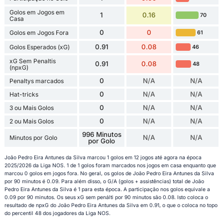
Golos em Jogos em
1
0.16
70
Casa
0
0
Golos em Jogos Fora
61
0.91
0.08
Golos Esperados (xG)
46
xG Sem Penaltis
0.91
0.08
48
(npxG)
0
N/A
N/A
Penaltys marcados
0
N/A
N/A
Hat-tricks
0
N/A
N/A
3 ou Mais Golos
0
N/A
N/A
2 ou Mais Golos
996 Minutos
N/A
N/A
Minutos por Golo
por Golo
João Pedro Eira Antunes da Silva marcou 1 golos em 12 jogos até agora na época
2025/2026 da Liga NOS. 1 de 1 golos foram marcados nos jogos em casa enquanto que
marcou 0 golos em jogos fora. No geral, os golos de João Pedro Eira Antunes da Silva
por 90 minutos é 0.09. Para além disso, o G/A (golos + assistências) total de João
Pedro Eira Antunes da Silva é 1 para esta época. A participação nos golos equivale a
0.09 por 90 minutos. Os seus xG sem penálti por 90 minutos são 0.08. Isto coloca o
resultado de npxG do João Pedro Eira Antunes da Silva em 0.91, o que o coloca no topo
do percentil 48 dos jogadores da Liga NOS.