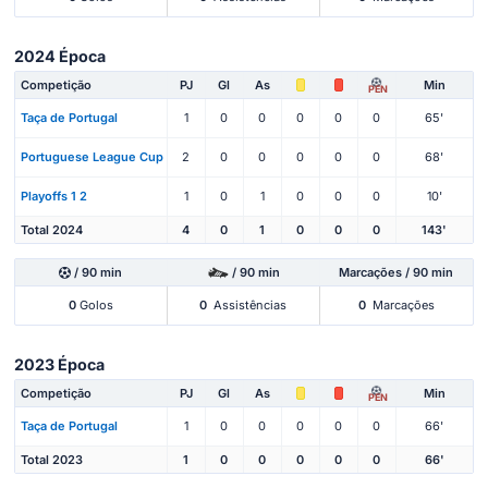
2024 Época
Competição
PJ
Gl
As
Min
PEN
Taça de Portugal
1
0
0
0
0
0
65'
Portuguese League Cup
2
0
0
0
0
0
68'
Playoffs 1 2
1
0
1
0
0
0
10'
Total 2024
4
0
1
0
0
0
143'
/ 90 min
/ 90 min
Marcações / 90 min
0
Golos
0
Assistências
0
Marcações
2023 Época
Competição
PJ
Gl
As
Min
PEN
Taça de Portugal
1
0
0
0
0
0
66'
Total 2023
1
0
0
0
0
0
66'