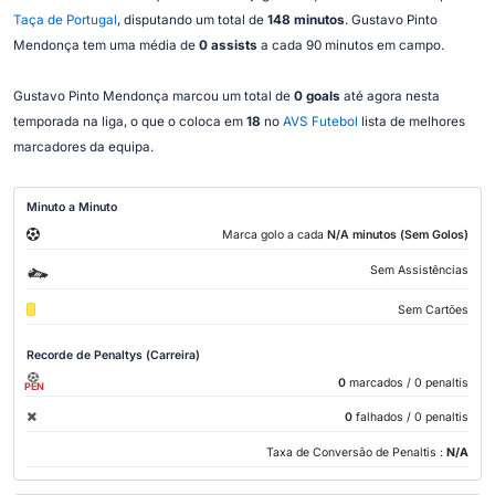
Taça de Portugal
, disputando um total de
148 minutos
. Gustavo Pinto
Mendonça tem uma média de
0 assists
a cada 90 minutos em campo.
Gustavo Pinto Mendonça marcou um total de
0 goals
até agora nesta
temporada na liga, o que o coloca em
18
no
AVS Futebol
lista de melhores
marcadores da equipa.
Minuto a Minuto
Marca golo a cada
N/A minutos (Sem Golos)
Sem Assistências
Sem Cartões
Recorde de Penaltys (Carreira)
0
marcados
/ 0 penaltis
PEN
0
falhados
/ 0 penaltis
Taxa de Conversão de Penaltis :
N/A