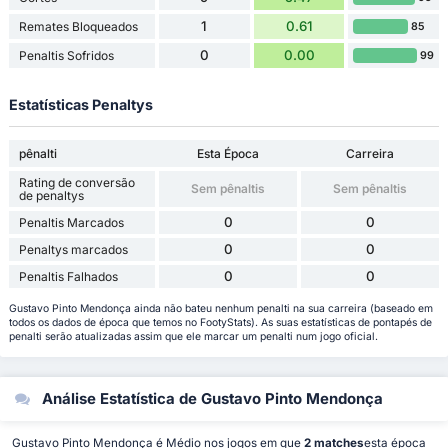
1
0.61
Remates Bloqueados
85
0
0.00
Penaltis Sofridos
99
Estatísticas Penaltys
pênalti
Esta Época
Carreira
Rating de conversão
Sem pênaltis
Sem pênaltis
de penaltys
0
0
Penaltis Marcados
0
0
Penaltys marcados
0
0
Penaltis Falhados
Gustavo Pinto Mendonça ainda não bateu nenhum penalti na sua carreira (baseado em
todos os dados de época que temos no FootyStats). As suas estatísticas de pontapés de
penalti serão atualizadas assim que ele marcar um penalti num jogo oficial.
Análise Estatística de Gustavo Pinto Mendonça
Gustavo Pinto Mendonça é Médio nos jogos em que
2 matches
esta época