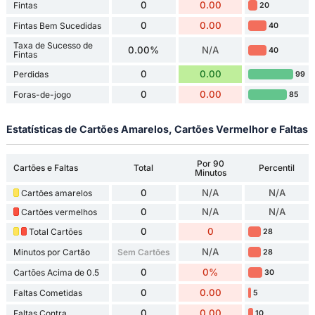
0
0.00
Fintas
20
0
0.00
Fintas Bem Sucedidas
40
Taxa de Sucesso de
0.00%
N/A
40
Fintas
0
0.00
Perdidas
99
0
0.00
Foras-de-jogo
85
Estatísticas de Cartões Amarelos, Cartões Vermelhor e Faltas
Por 90
Cartões e Faltas
Total
Percentil
Minutos
0
N/A
N/A
Cartões amarelos
0
N/A
N/A
Cartões vermelhos
0
0
Total Cartões
28
N/A
Minutos por Cartão
Sem Cartões
28
0
0%
Cartões Acima de 0.5
30
0
0.00
Faltas Cometidas
5
0
0.00
Faltas Contra
10