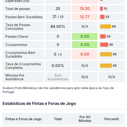
Esperadas (xA)
25
15.20
Total de passes
15
21
12.77
Passes Bem Sucedidos
25
/ 25
Taxa de Passes
84.00%
N/A
60
Concluídos
0
0.00
Passes Chave
30
0
0.00
Cruzamentos
45
Cruzamentos Bem
0
0.00
65
/ 0
Sucedidos
Taxa de Cruzamentos
0.00%
N/A
65
Completos
Minutos Por
Sem
N/A
N/A
Assistência
Assistências
Gustavo Pinto Mendonça não fez assistências para golo nesta época da Taça de
Portugal.
Estatísticas de Fintas e Foras de Jogo
Por 90
Fintas e Foras de Jogo
Total
Percentil
Minutos