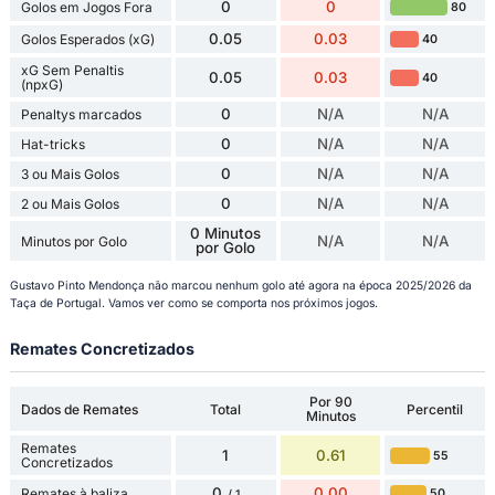
0
0
Golos em Jogos Fora
80
0.05
0.03
Golos Esperados (xG)
40
xG Sem Penaltis
0.05
0.03
40
(npxG)
0
N/A
N/A
Penaltys marcados
0
N/A
N/A
Hat-tricks
0
N/A
N/A
3 ou Mais Golos
0
N/A
N/A
2 ou Mais Golos
0 Minutos
N/A
N/A
Minutos por Golo
por Golo
Gustavo Pinto Mendonça não marcou nenhum golo até agora na época 2025/2026 da
Taça de Portugal. Vamos ver como se comporta nos próximos jogos.
Remates Concretizados
Por 90
Dados de Remates
Total
Percentil
Minutos
Remates
1
0.61
55
Concretizados
0
0.00
Remates à baliza
50
/ 1