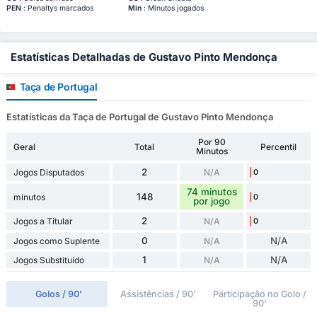
PEN
: Penaltys marcados
Min
: Minutos jogados
Estatísticas Detalhadas de Gustavo Pinto Mendonça
Taça de Portugal
Estatísticas da Taça de Portugal de Gustavo Pinto Mendonça
Por 90
Geral
Total
Percentil
Minutos
2
Jogos Disputados
N/A
0
74 minutos
148
minutos
0
por jogo
2
Jogos a Titular
N/A
0
0
N/A
Jogos como Suplente
N/A
1
N/A
Jogos Substituído
N/A
Golos / 90'
Assistências / 90'
Participação no Golo /
90'