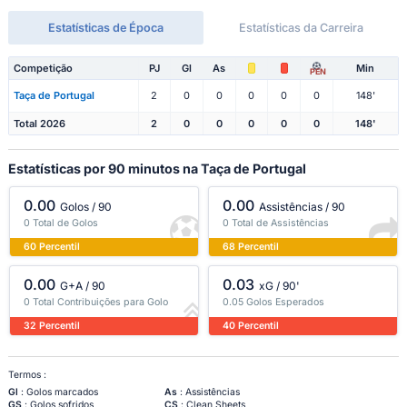
Estatísticas de Época
Estatísticas da Carreira
Competição
PJ
Gl
As
Min
PEN
Taça de Portugal
2
0
0
0
0
0
148'
Total 2026
2
0
0
0
0
0
148'
Estatísticas por 90 minutos na Taça de Portugal
0.00
0.00
Golos / 90
Assistências / 90
0 Total de Golos
0 Total de Assistências
60 Percentil
68 Percentil
0.00
0.03
G+A / 90
xG / 90'
0 Total Contribuições para Golo
0.05 Golos Esperados
32 Percentil
40 Percentil
Termos :
Gl
: Golos marcados
As
: Assistências
GS
: Golos sofridos
CS
: Clean Sheets