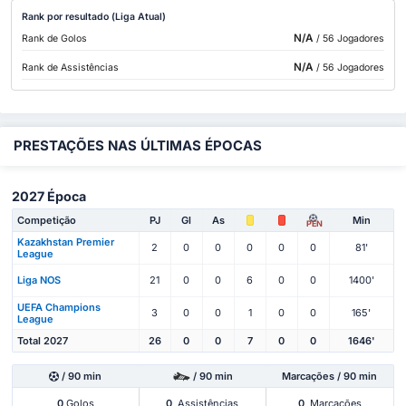
Rank por resultado (Liga Atual)
N/A
Rank de Golos
/ 56 Jogadores
N/A
Rank de Assistências
/ 56 Jogadores
PRESTAÇÕES NAS ÚLTIMAS ÉPOCAS
2027 Época
Competição
PJ
Gl
As
Min
PEN
Kazakhstan Premier
2
0
0
0
0
0
81'
League
Liga NOS
21
0
0
6
0
0
1400'
UEFA Champions
3
0
0
1
0
0
165'
League
Total 2027
26
0
0
7
0
0
1646'
/ 90 min
/ 90 min
Marcações / 90 min
0
Golos
0
Assistências
0
Marcações