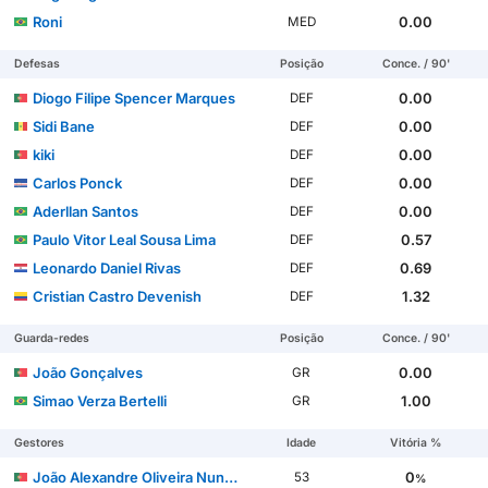
Roni
0.00
MED
Defesas
Posição
Conce. / 90'
Diogo Filipe Spencer Marques
0.00
DEF
Sidi Bane
0.00
DEF
kiki
0.00
DEF
Carlos Ponck
0.00
DEF
Aderllan Santos
0.00
DEF
Paulo Vitor Leal Sousa Lima
0.57
DEF
Leonardo Daniel Rivas
0.69
DEF
Cristian Castro Devenish
1.32
DEF
Guarda-redes
Posição
Conce. / 90'
João Gonçalves
0.00
GR
Simao Verza Bertelli
1.00
GR
Gestores
Idade
Vitória %
João Alexandre Oliveira Nunes Henriques
0
53
%