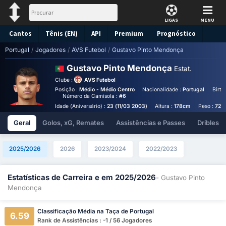
LIGAS
MENU
Cantos
Tênis (EN)
API
Premium
Prognóstico
Portugal
/
Jogadores
/
AVS Futebol
/
Gustavo Pinto Mendonça
Gustavo Pinto Mendonça
Estat.
Clube :
AVS Futebol
Posição :
Médio - Médio Centro
Nacionalidade :
Portugal
Birth
Número da Camisola :
#6
Idade (Aniversário) :
23 (11/03 2003)
Altura :
178cm
Peso :
72k
Geral
Golos, xG, Remates
Assistências e Passes
Dribles
2025/2026
2026
2023/2024
2022/2023
Estatísticas de Carreira e em 2025/2026
- Gustavo Pinto
Mendonça
Classificação Média na Taça de Portugal
6.59
Rank de Assistências : -1 / 56 Jogadores