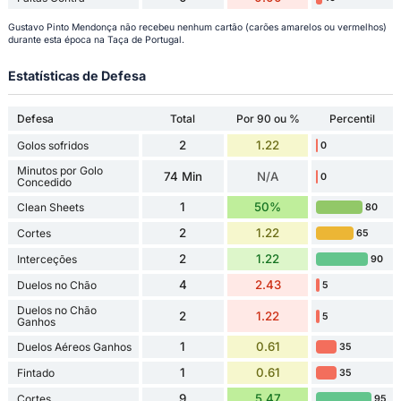
Gustavo Pinto Mendonça não recebeu nenhum cartão (carões amarelos ou vermelhos)
durante esta época na Taça de Portugal.
Estatísticas de Defesa
Defesa
Total
Por 90 ou %
Percentil
2
1.22
Golos sofridos
0
Minutos por Golo
74 Min
N/A
0
Concedido
1
50%
Clean Sheets
80
2
1.22
Cortes
65
2
1.22
Interceções
90
4
2.43
Duelos no Chão
5
Duelos no Chão
2
1.22
5
Ganhos
1
0.61
Duelos Aéreos Ganhos
35
1
0.61
Fintado
35
9
5.47
Cortes
95