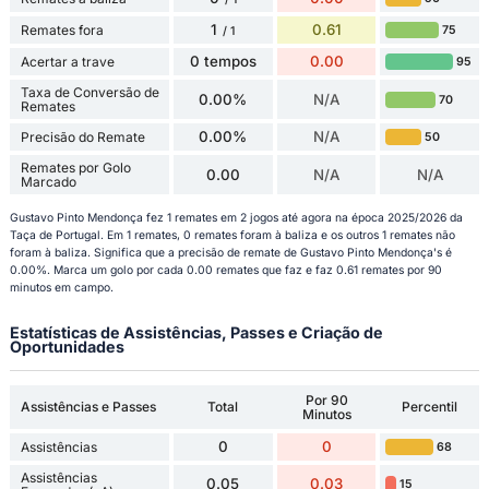
1
0.61
Remates fora
75
/ 1
0 tempos
0.00
Acertar a trave
95
Taxa de Conversão de
0.00%
N/A
70
Remates
0.00%
N/A
Precisão do Remate
50
Remates por Golo
0.00
N/A
N/A
Marcado
Gustavo Pinto Mendonça fez 1 remates em 2 jogos até agora na época 2025/2026 da
Taça de Portugal. Em 1 remates, 0 remates foram à baliza e os outros 1 remates não
foram à baliza. Significa que a precisão de remate de Gustavo Pinto Mendonça's é
0.00%. Marca um golo por cada 0.00 remates que faz e faz 0.61 remates por 90
minutos em campo.
Estatísticas de Assistências, Passes e Criação de
Oportunidades
Por 90
Assistências e Passes
Total
Percentil
Minutos
0
0
Assistências
68
Assistências
0.05
0.03
15