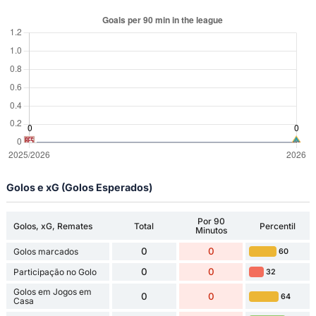
Golos e xG (Golos Esperados)
Por 90
Golos, xG, Remates
Total
Percentil
Minutos
0
0
Golos marcados
60
0
0
Participação no Golo
32
Golos em Jogos em
0
0
64
Casa