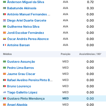
Ânderson Miguel da Silva
0.72
AVA
Babatunde Akinsola
0.33
AVA
António Manuel Fernandes Mendes
0.00
AVA
Diego Ariel Duarte Garcete
0.00
AVA
Guilherme Neiva Silva
0.00
AVA
Jordi Escobar Fernández
0.00
AVA
Óscar Andrés Perea Abonce
0.00
AVA
Antoine Baroan
0.00
AVA
Médios
Posição
Assistências / 90'
Gustavo Assunção
0.00
MED
Pedro Lima Barros
0.00
MED
Jaume Grau Ciscar
0.00
MED
Rafael Avelino Pereira Pinto Barbosa
0.00
MED
Bruno Lourenço
0.00
MED
Tiago Galletto López
0.00
MED
Gustavo Pinto Mendonça
0.00
MED
Ángel Algobia
0.00
MED