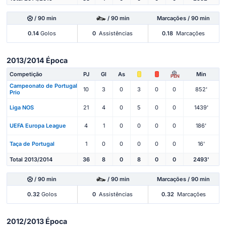
/ 90 min
/ 90 min
Marcações / 90 min
0.14
Golos
0
Assistências
0.18
Marcações
2013/2014 Época
Competição
PJ
Gl
As
Min
PEN
Campeonato de Portugal
10
3
0
3
0
0
852'
Prio
Liga NOS
21
4
0
5
0
0
1439'
UEFA Europa League
4
1
0
0
0
0
186'
Taça de Portugal
1
0
0
0
0
0
16'
Total 2013/2014
36
8
0
8
0
0
2493'
/ 90 min
/ 90 min
Marcações / 90 min
0.32
Golos
0
Assistências
0.32
Marcações
2012/2013 Época