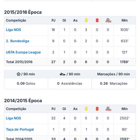
2015/2016 Época
Competição
PJ
Gl
As
Min
PEN
Liga NOS
16
1
0
3
0
0
1035'
2. Bundesliga
9
0
0
2
0
0
633'
UEFA Europa League
2
1
0
1
0
0
121'
Total 2015/2016
27
2
0
6
0
0
1789'
/ 90 min
/ 90 min
Marcações / 90 min
0.09
Golos
0
Assistências
0.26
Marcações
2014/2015 Época
Competição
PJ
Gl
As
Min
PEN
Liga NOS
32
4
0
5
0
0
2502'
Taça de Portugal
1
0
0
1
0
0
90'
Total 2014/2015
33
4
0
6
0
0
2592'