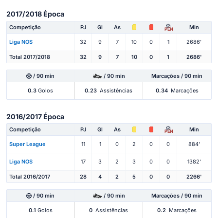
2017/2018 Época
Competição
PJ
Gl
As
Min
PEN
Liga NOS
32
9
7
10
0
1
2686'
Total 2017/2018
32
9
7
10
0
1
2686'
/ 90 min
/ 90 min
Marcações / 90 min
0.3
Golos
0.23
Assistências
0.34
Marcações
2016/2017 Época
Competição
PJ
Gl
As
Min
PEN
Super League
11
1
0
2
0
0
884'
Liga NOS
17
3
2
3
0
0
1382'
Total 2016/2017
28
4
2
5
0
0
2266'
/ 90 min
/ 90 min
Marcações / 90 min
0.1
Golos
0
Assistências
0.2
Marcações