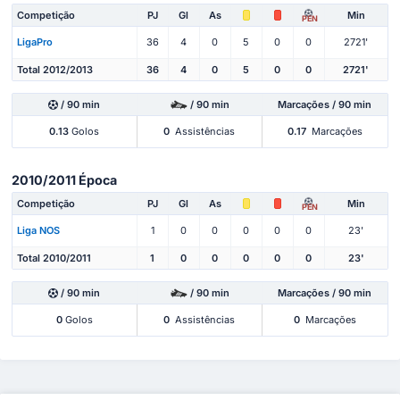
Competição
PJ
Gl
As
Min
PEN
LigaPro
36
4
0
5
0
0
2721'
Total 2012/2013
36
4
0
5
0
0
2721'
/ 90 min
/ 90 min
Marcações / 90 min
0.13
Golos
0
Assistências
0.17
Marcações
2010/2011 Época
Competição
PJ
Gl
As
Min
PEN
Liga NOS
1
0
0
0
0
0
23'
Total 2010/2011
1
0
0
0
0
0
23'
/ 90 min
/ 90 min
Marcações / 90 min
0
Golos
0
Assistências
0
Marcações