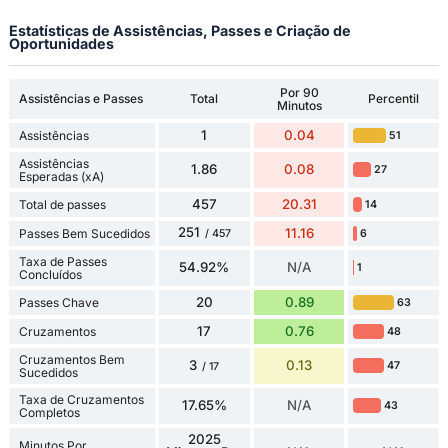
Estatísticas de Assistências, Passes e Criação de
Oportunidades
Por 90
Assistências e Passes
Total
Percentil
Minutos
1
0.04
Assistências
51
Assistências
1.86
0.08
27
Esperadas (xA)
457
20.31
Total de passes
14
251
11.16
Passes Bem Sucedidos
6
/ 457
Taxa de Passes
54.92%
N/A
1
Concluídos
20
0.89
Passes Chave
63
17
0.76
Cruzamentos
48
Cruzamentos Bem
3
0.13
47
/ 17
Sucedidos
Taxa de Cruzamentos
17.65%
N/A
43
Completos
2025
Minutos Por