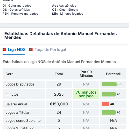
Termos :
Gl
: Golos marcados
As
: Assistências
GS
: Golos sofridos
CS
: Clean Sheets
PEN
: Penaltys marcados
Min
: Minutos jogados
Estatísticas Detalhadas de António Manuel Fernandes
Mendes
Liga NOS
Taça de Portugal
Estatísticas da Liga NOS de António Manuel Fernandes Mendes
Por 90
Geral
Total
Percentil
Minutos
29
Jogos Disputados
N/A
80
70 minutos
2025
minutos
76
por jogo
€150,000
Salário Anual
N/A
40
24
Jogos a Titular
N/A
76
5
N/A
Jogos como Suplente
N/A
5
N/A
Jogos Substituído
N/A