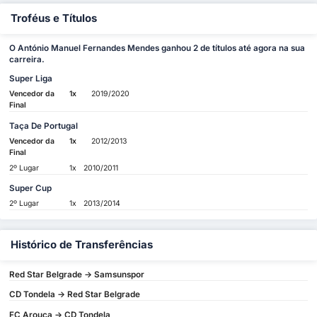
Troféus e Títulos
O António Manuel Fernandes Mendes ganhou 2 de títulos até agora na sua
carreira.
Super Liga
Vencedor da
1x
2019/2020
Final
Taça De Portugal
Vencedor da
1x
2012/2013
Final
2º Lugar
1x
2010/2011
Super Cup
2º Lugar
1x
2013/2014
Histórico de Transferências
Red Star Belgrade -> Samsunspor
CD Tondela -> Red Star Belgrade
FC Arouca -> CD Tondela