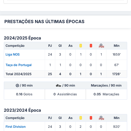
PRESTAÇÕES NAS ÚLTIMAS ÉPOCAS
2024/2025 Época
Competição
PJ
Gl
As
Min
PEN
Liga NOS
24
3
0
1
0
1
1659'
Taça de Portugal
1
1
0
0
0
0
67'
Total 2024/2025
25
4
0
1
0
1
1726'
/ 90 min
/ 90 min
Marcações / 90 min
0.16
Golos
0
Assistências
0.05
Marcações
2023/2024 Época
Competição
PJ
Gl
As
Min
PEN
First Division
24
3
0
2
0
0
920'