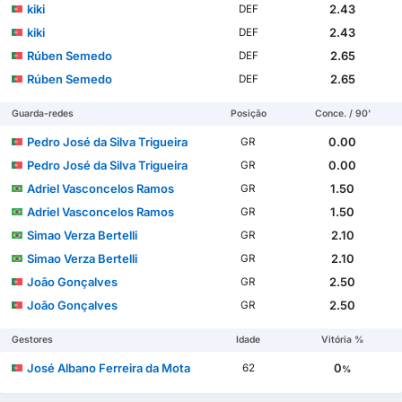
kiki
2.43
DEF
kiki
2.43
DEF
Rúben Semedo
2.65
DEF
Rúben Semedo
2.65
DEF
Guarda-redes
Posição
Conce. / 90'
Pedro José da Silva Trigueira
0.00
GR
Pedro José da Silva Trigueira
0.00
GR
Adriel Vasconcelos Ramos
1.50
GR
Adriel Vasconcelos Ramos
1.50
GR
Simao Verza Bertelli
2.10
GR
Simao Verza Bertelli
2.10
GR
João Gonçalves
2.50
GR
João Gonçalves
2.50
GR
Gestores
Idade
Vitória %
José Albano Ferreira da Mota
0
62
%