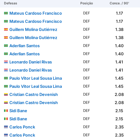
Defesas
Posição
Conce. / 90'
Mateus Cardoso Francisco
1.17
DEF
Mateus Cardoso Francisco
1.17
DEF
Guillem Molina Gutiérrez
1.38
DEF
Guillem Molina Gutiérrez
1.38
DEF
Aderllan Santos
1.40
DEF
Aderllan Santos
1.40
DEF
Leonardo Daniel Rivas
1.41
DEF
Leonardo Daniel Rivas
1.41
DEF
Paulo Vitor Leal Sousa Lima
1.45
DEF
Paulo Vitor Leal Sousa Lima
1.45
DEF
Cristian Castro Devenish
2.08
DEF
Cristian Castro Devenish
2.08
DEF
Sidi Bane
2.15
DEF
Sidi Bane
2.15
DEF
Carlos Ponck
2.35
DEF
Carlos Ponck
2.35
DEF