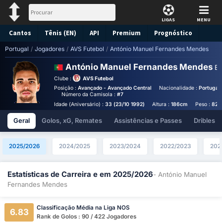
LIGAS
MENU
Cantos
Tênis (EN)
API
Premium
Prognóstico
Portugal
/
Jogadores
/
AVS Futebol
/
António Manuel Fernandes Mendes
António Manuel Fernandes Mendes
Es
Clube :
AVS Futebol
Posição :
Avançado - Avançado Central
Nacionalidade :
Portugal
Número da Camisola :
#7
Idade (Aniversário) :
33 (23/10 1992)
Altura :
186cm
Peso :
82k
Geral
Golos, xG, Remates
Assistências e Passes
Dribles
2025/2026
2024/2025
2023/2024
2022/2023
202
Estatísticas de Carreira e em 2025/2026
- António Manuel
Fernandes Mendes
Classificação Média na Liga NOS
6.83
Rank de Golos : 90 / 422 Jogadores