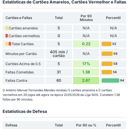
Estatísticas de Cartões Amarelos, Cartões Vermelhor e Faltas
Por 90
Cartões e Faltas
Total
Percentil
Minutos
5
N/A
N/A
Cartões amarelos
0
N/A
N/A
Cartões vermelhos
5
0.22
Total Cartões
52
405 min /
N/A
Minutos por Cartão
59
cartão
5
17%
Cartões Acima de 0.5
58
31
1.38
Faltas Cometidas
56
60
2.67
Faltas Contra
94
O António Manuel Fernandes Mendes recebeu 5 cartões amarelos e 0 cartões
vermelhos em 29 jogos até agora na época 2025/2026 da Liga NOS. Cometem 1.38
faltas por 90 minutos.
Estatísticas de Defesa
Defesa
Total
Por 90 ou %
Percentil