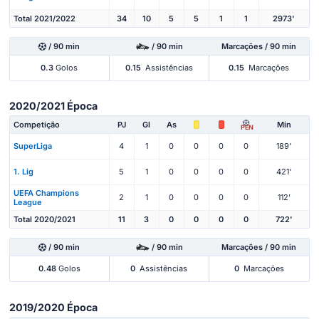
Total 2021/2022
34
10
5
5
1
1
2973'
/ 90 min
/ 90 min
Marcações / 90 min
0.3
Golos
0.15
Assistências
0.15
Marcações
2020/2021 Época
Competição
PJ
Gl
As
Min
PEN
SuperLiga
4
1
0
0
0
0
189'
1. Lig
5
1
0
0
0
0
421'
UEFA Champions
2
1
0
0
0
0
112'
League
Total 2020/2021
11
3
0
0
0
0
722'
/ 90 min
/ 90 min
Marcações / 90 min
0.48
Golos
0
Assistências
0
Marcações
2019/2020 Época