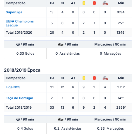
Competição
PJ
Gl
As
Min
PEN
SuperLiga
15
4
0
0
0
0
1094'
UEFA Champions
5
0
0
2
1
0
251'
League
Total 2019/2020
20
4
0
2
1
0
1345'
/ 90 min
/ 90 min
Marcações / 90 min
0.33
Golos
0
Assistências
0
Marcações
2018/2019 Época
Competição
PJ
Gl
As
Min
PEN
Liga NOS
31
12
6
9
2
4
2717'
Taça de Portugal
2
1
0
0
0
0
142'
Total 2018/2019
33
13
6
9
2
4
2859'
/ 90 min
/ 90 min
Marcações / 90 min
0.4
Golos
0.2
Assistências
0.33
Marcações