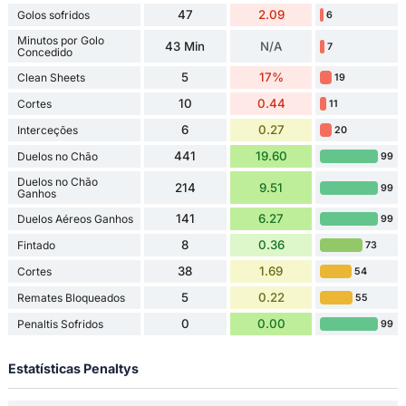
47
2.09
Golos sofridos
6
Minutos por Golo
43 Min
N/A
7
Concedido
5
17%
Clean Sheets
19
10
0.44
Cortes
11
6
0.27
Interceções
20
441
19.60
Duelos no Chão
99
Duelos no Chão
214
9.51
99
Ganhos
141
6.27
Duelos Aéreos Ganhos
99
8
0.36
Fintado
73
38
1.69
Cortes
54
5
0.22
Remates Bloqueados
55
0
0.00
Penaltis Sofridos
99
Estatísticas Penaltys