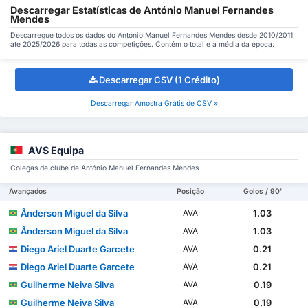
Descarregar Estatísticas de António Manuel Fernandes
Mendes
Descarregue todos os dados do António Manuel Fernandes Mendes desde 2010/2011
até 2025/2026 para todas as competições. Contém o total e a média da época.
Descarregar CSV (1 Crédito)
Descarregar Amostra Grátis de CSV »
AVS Equipa
Colegas de clube de António Manuel Fernandes Mendes
Avançados
Posição
Golos / 90'
Ânderson Miguel da Silva
1.03
AVA
Ânderson Miguel da Silva
1.03
AVA
Diego Ariel Duarte Garcete
0.21
AVA
Diego Ariel Duarte Garcete
0.21
AVA
Guilherme Neiva Silva
0.19
AVA
Guilherme Neiva Silva
0.19
AVA