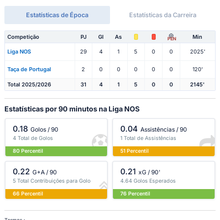
Estatísticas de Época
Estatísticas da Carreira
Competição
PJ
Gl
As
Min
PEN
Liga NOS
29
4
1
5
0
0
2025'
Taça de Portugal
2
0
0
0
0
0
120'
Total 2025/2026
31
4
1
5
0
0
2145'
Estatísticas por 90 minutos na Liga NOS
0.18
0.04
Golos / 90
Assistências / 90
4 Total de Golos
1 Total de Assistências
80 Percentil
51 Percentil
0.22
0.21
G+A / 90
xG / 90'
5 Total Contribuições para Golo
4.64 Golos Esperados
66 Percentil
76 Percentil