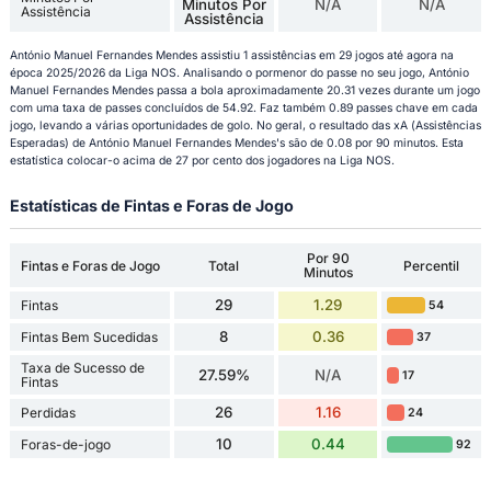
Minutos Por
N/A
N/A
Assistência
Assistência
António Manuel Fernandes Mendes assistiu 1 assistências em 29 jogos até agora na
época 2025/2026 da Liga NOS. Analisando o pormenor do passe no seu jogo, António
Manuel Fernandes Mendes passa a bola aproximadamente 20.31 vezes durante um jogo
com uma taxa de passes concluídos de 54.92. Faz também 0.89 passes chave em cada
jogo, levando a várias oportunidades de golo. No geral, o resultado das xA (Assistências
Esperadas) de António Manuel Fernandes Mendes's são de 0.08 por 90 minutos. Esta
estatística colocar-o acima de 27 por cento dos jogadores na Liga NOS.
Estatísticas de Fintas e Foras de Jogo
Por 90
Fintas e Foras de Jogo
Total
Percentil
Minutos
29
1.29
Fintas
54
8
0.36
Fintas Bem Sucedidas
37
Taxa de Sucesso de
27.59%
N/A
17
Fintas
26
1.16
Perdidas
24
10
0.44
Foras-de-jogo
92