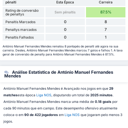
pênalti
Esta Época
Carreira
Rating de conversão
87.5%
Sem pênaltis
de penaltys
0
8
Penaltis Marcados
0
7
Penaltys marcados
0
1
Penaltis Falhados
António Manuel Fernandes Mendes rematou 8 pontapés de penalti até agora na sua
carreira. Destes, António Manuel Fernandes Mendes marcou 7 golos e falhou 1. A taxa
geral de conversão de penalty para António Manuel Fernandes Mendes é 87.5%.
Análise Estatística de António Manuel Fernandes
Mendes
António Manuel Fernandes Mendes é Avançado nos jogos em que
29
matches
esta época
Liga NOS
, disputando um total de
2025 minutos
.
António Manuel Fernandes Mendes marca uma média de
0.18 goals
por
cada 90 minutos que em campo. Este desempenho ofensivo atualmente
coloca-o em
90 de 422 jogadores
em
Liga NOS
que jogaram pelo menos 3
jogos.