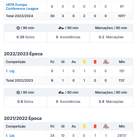
UEFA Europa
6
0
0
0
0
0
91'
Conference League
Total 2023/2024
30
3
0
2
0
0
1011'
/ 90 min
/ 90 min
Marcações / 90 min
0.29
Golos
0
Assistências
0.2
Marcações
2022/2023 Época
Competição
PJ
Gl
As
Min
PEN
1. Lig
8
1
0
1
0
0
113'
Total 2022/2023
8
1
0
1
0
0
113'
/ 90 min
/ 90 min
Marcações / 90 min
0.8
Golos
0
Assistências
0.8
Marcações
2021/2022 Época
Competição
PJ
Gl
As
Min
PEN
1. Lig
34
10
5
5
1
1
2973'