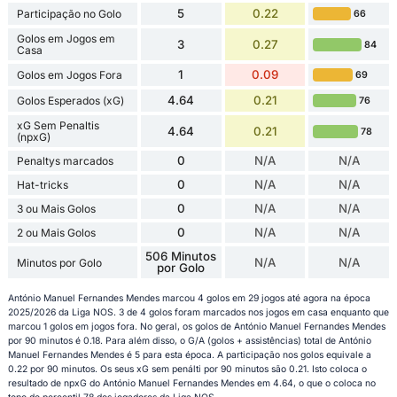
5
0.22
Participação no Golo
66
Golos em Jogos em
3
0.27
84
Casa
1
0.09
Golos em Jogos Fora
69
4.64
0.21
Golos Esperados (xG)
76
xG Sem Penaltis
4.64
0.21
78
(npxG)
0
N/A
N/A
Penaltys marcados
0
N/A
N/A
Hat-tricks
0
N/A
N/A
3 ou Mais Golos
0
N/A
N/A
2 ou Mais Golos
506 Minutos
N/A
N/A
Minutos por Golo
por Golo
António Manuel Fernandes Mendes marcou 4 golos em 29 jogos até agora na época
2025/2026 da Liga NOS. 3 de 4 golos foram marcados nos jogos em casa enquanto que
marcou 1 golos em jogos fora. No geral, os golos de António Manuel Fernandes Mendes
por 90 minutos é 0.18. Para além disso, o G/A (golos + assistências) total de António
Manuel Fernandes Mendes é 5 para esta época. A participação nos golos equivale a
0.22 por 90 minutos. Os seus xG sem penálti por 90 minutos são 0.21. Isto coloca o
resultado de npxG do António Manuel Fernandes Mendes em 4.64, o que o coloca no