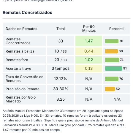
topo do percentil 78 dos jogadores da Liga NOS.
Remates Concretizados
Por 90
Dados de Remates
Total
Percentil
Minutos
Remates
33
1.47
70
Concretizados
10
0.44
Remates à baliza
68
/ 33
23
1.02
Remates fora
74
/ 33
3 tempos
0.13
Acertar a trave
91
Taxa de Conversão de
12.12%
N/A
70
Remates
30.30%
N/A
Precisão do Remate
52
Remates por Golo
8.25
N/A
N/A
Marcado
António Manuel Fernandes Mendes fez 33 remates em 29 jogos até agora na época
2025/2026 da Liga NOS. Em 33 remates, 10 remates foram à baliza e os outros 23
remates não foram à baliza. Significa que a precisão de remate de António Manuel
Fernandes Mendes's é 30.30%. Marca um golo por cada 8.25 remates que faz e faz
1.47 remates por 90 minutos em campo.