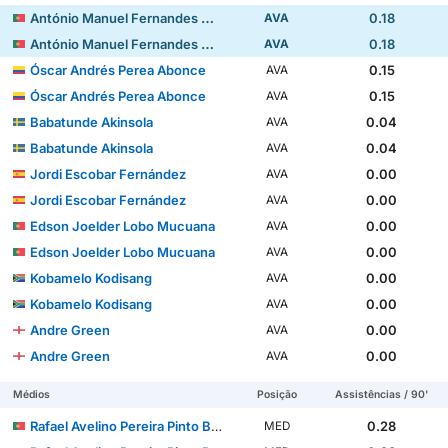
António Manuel Fernandes Mendes
0.18
AVA
António Manuel Fernandes Mendes
0.18
AVA
Óscar Andrés Perea Abonce
0.15
AVA
Óscar Andrés Perea Abonce
0.15
AVA
Babatunde Akinsola
0.04
AVA
Babatunde Akinsola
0.04
AVA
Jordi Escobar Fernández
0.00
AVA
Jordi Escobar Fernández
0.00
AVA
Edson Joelder Lobo Mucuana
0.00
AVA
Edson Joelder Lobo Mucuana
0.00
AVA
Kobamelo Kodisang
0.00
AVA
Kobamelo Kodisang
0.00
AVA
Andre Green
0.00
AVA
Andre Green
0.00
AVA
Médios
Posição
Assistências / 90'
Rafael Avelino Pereira Pinto Barbosa
0.28
MED