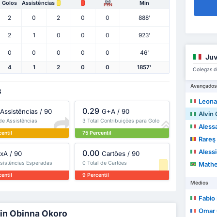
Golos
Assistências
Min
PEN
2
0
2
0
0
888'
2
1
0
0
0
923'
0
0
0
0
0
46'
Juv
4
1
2
0
0
1857'
Colegas d
Avançados
B
Leona
0.29
Assistências / 90
G+A / 90
Alvin
 de Assistências
3 Total Contribuições para Golo
Alessa
entil
75 Percentil
Rareş
Aless
0.00
xA / 90
Cartões / 90
ssistências Esperadas
0 Total de Cartões
Matheus L
entil
9 Percentil
Médios
Fabio
Omar 
vin Obinna Okoro