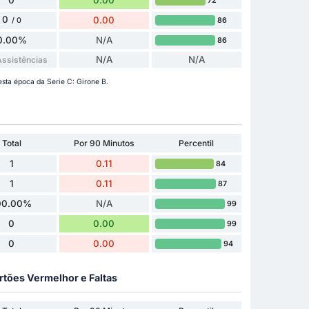
72
0
0.00
86
/ 0
0.00%
N/A
86
N/A
N/A
ssistências
esta época da Serie C: Girone B.
Total
Por 90 Minutos
Percentil
1
0.11
84
1
0.11
87
00.00%
N/A
99
0
0.00
99
0
0.00
94
rtões Vermelhor e Faltas