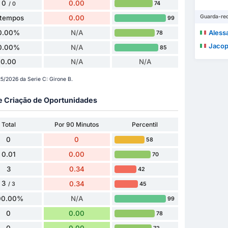
0
0.00
74
/ 0
Guarda-re
 tempos
0.00
99
0.00%
N/A
Aless
78
Jacop
0.00%
N/A
85
0.00
N/A
N/A
5/2026 da Serie C: Girone B.
 e Criação de Oportunidades
Total
Por 90 Minutos
Percentil
0
0
58
0.01
0.00
70
3
0.34
42
3
0.34
45
/ 3
00.00%
N/A
99
0
0.00
78
0
0.00