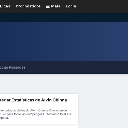
Ligas
Prognósticos
Mais
Login
ocas Passadas
egar Estatísticas de Alvin Obinna
ue todos os dados do Alvin Obinna Okoro desde
2026 para todas as competições. Contém o total e a
época.