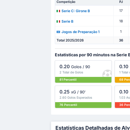
Competição
PJ
17
Serie C: Girone B
18
Serie B
1
Jogos de Preparação 1
Total 2025/2026
36
Estatísticas por 90 minutos na Serie 
0.20
0.10
Golos / 90
2 Total de Golos
1 Total
81 Percentil
68 Perc
0.25
0.10
xG / 90'
2.60 Golos Esperados
1.03 A
76 Percentil
36 Perc
Estatísticas Detalhadas de Al