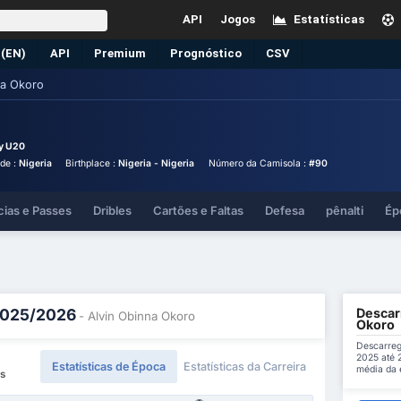
API
Jogos
Estatísticas
 (EN)
API
Premium
Prognóstico
CSV
na Okoro
ly U20
de :
Nigeria
Birthplace :
Nigeria - Nigeria
Número da Camisola :
#90
cias e Passes
Dribles
Cartões e Faltas
Defesa
pênalti
Ép
Descarr
 2025/2026
- Alvin Obinna Okoro
Okoro
Descarreg
2025 até 
Estatísticas de Época
Estatísticas da Carreira
média da 
es