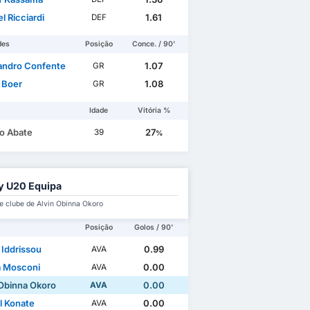
l Ricciardi
1.61
DEF
des
Posição
Conce. / 90'
andro Confente
1.07
GR
o Boer
1.08
GR
Idade
Vitória %
io Abate
27
39
%
ly U20 Equipa
e clube de Alvin Obinna Okoro
Posição
Golos / 90'
 Iddrissou
0.99
AVA
a Mosconi
0.00
AVA
 Obinna Okoro
0.00
AVA
l Konate
0.00
AVA