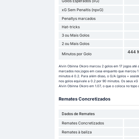
Golos Esperados (xG)
xG Sem Penaltis (npxG)
Penaltys marcados
Hat-tricks
3 ou Mais Golos
2 ou Mais Golos
444 M
Minutos por Golo
Alvin Obinna Okoro marcou 2 golos em 17 jogos até 
marcados nos jogos em casa enquanto que marcou 1 g
minutos é 0.2. Para além disso, o G/A (golos + assis
nos golos equivale a 0.2 por 90 minutos. Os seus xG 
Alvin Obinna Okoro em 1.07, o que o coloca no topo d
Remates Concretizados
Dados de Remates
Remates Concretizados
Remates à baliza