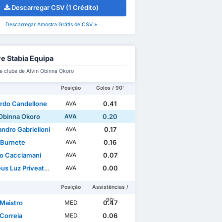
Descarregar CSV (1 Crédito)
Descarregar Amostra Grátis de CSV »
e Stabia Equipa
e clube de Alvin Obinna Okoro
Posição
Golos / 90'
rdo Candellone
0.41
AVA
 Obinna Okoro
0.20
AVA
ndro Gabrielloni
0.17
AVA
 Burnete
0.16
AVA
io Cacciamani
0.07
AVA
uz Priveato Dos Santos
0.00
AVA
Posição
Assistências /
90'
 Maistro
0.47
MED
Correia
0.06
MED