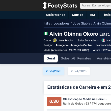
Mais/Menos
Cantos
AM
Tênis
Itália
/
Jogadores
/
Juve Stabia
/
Alvin Obin
Alvin Obinna Okoro
Estat.
Clube :
Juve Stabia
Seleção Nacional :
Ita
Posição :
Avançado - Avançado Central
Nacionalida
Idade (Aniversário) :
21 (26/03 2005)
Altura :
182cm
Geral
Golos, xG, Remates
Assistên
2025/2026
2024/2025
Estatísticas de Carreira e em
Classificação Média na Serie B
6.30
Rank de Golos : 93 / 474 Jogador