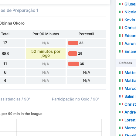
Giuse
os de Preparação 1
Nicol
Kevin 
n Obinna Okoro
Chris
Total
Por 90 Minutos
Percentil
Edoar
17
N/A
33
Aaron 
52 minutos por
Emanu
888
29
jogo
Defesas
11
N/A
35
6
N/A
N/A
Matte
4
N/A
Matti
N/A
Marco
Salim 
ssistências / 90'
Participação no Golo / 90'
Christ
Andre
Loren
Marco
Sheri