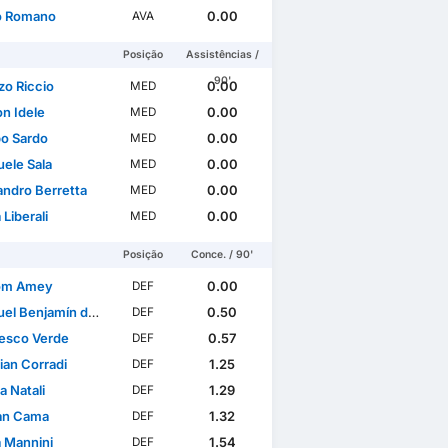
o Romano
0.00
AVA
Posição
Assistências /
90'
zo Riccio
0.00
MED
on Idele
0.00
MED
o Sardo
0.00
MED
ele Sala
0.00
MED
andro Berretta
0.00
MED
 Liberali
0.00
MED
Posição
Conce. / 90'
om Amey
0.00
DEF
njamín de Santana Balbinot
0.50
DEF
esco Verde
0.57
DEF
ian Corradi
1.25
DEF
a Natali
1.29
DEF
ian Cama
1.32
DEF
a Mannini
1.54
DEF