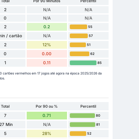
Total
Por 90 Minutos
Percentil
2
N/A
N/A
0
N/A
N/A
2
0.2
55
in / cartão
N/A
57
2
12%
51
0
0.00
62
1
0.11
85
 0 cartões vermelhos em 17 jogos até agora na época 2025/2026 da
tos.
Total
Por 90 ou %
Percentil
7
0.71
80
27 Min
N/A
81
5
28%
52