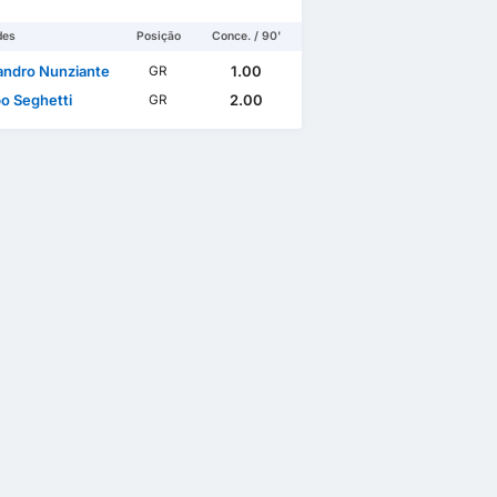
des
Posição
Conce. / 90'
andro Nunziante
1.00
GR
o Seghetti
2.00
GR