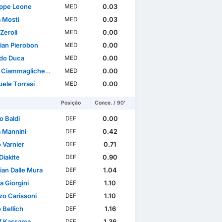
ppe Leone
0.03
MED
a Mosti
0.03
MED
Zeroli
0.00
MED
tian Pierobon
0.00
MED
do Duca
0.00
MED
Ciammaglichella
0.00
MED
ele Torrasi
0.00
MED
Posição
Conce. / 90'
o Baldi
0.00
DEF
a Mannini
0.42
DEF
 Varnier
0.71
DEF
Diakite
0.90
DEF
ian Dalle Mura
1.04
DEF
a Giorgini
1.10
DEF
zo Carissoni
1.10
DEF
 Bellich
1.16
DEF
ff Kassama
1.36
DEF