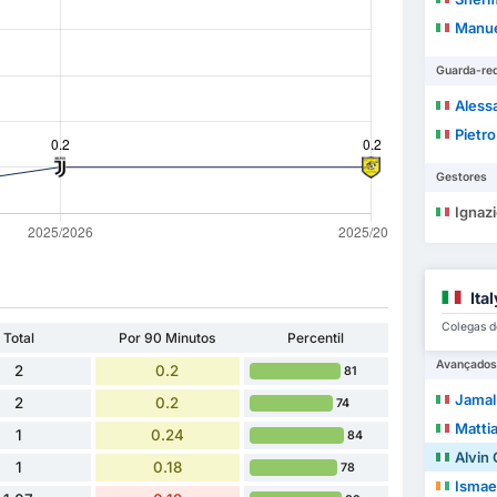
Manue
Guarda-re
Aless
Pietr
Gestores
Ignaz
Ita
Colegas d
Total
Por 90 Minutos
Percentil
Avançados
2
0.2
81
Jamal
2
0.2
74
Matti
1
0.24
84
Alvin
1
0.18
78
Ismae