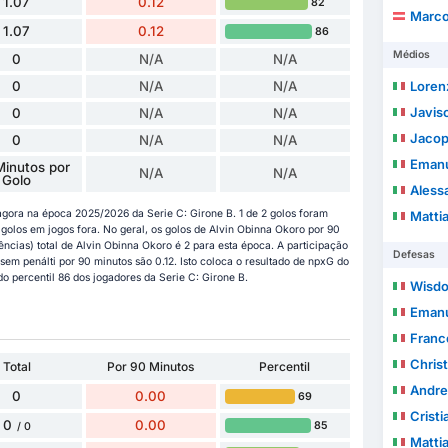
1.07
0.12
82
Marc
1.07
0.12
86
Médios
0
N/A
N/A
0
N/A
N/A
Loren
Javis
0
N/A
N/A
Jacop
0
N/A
N/A
Emanu
inutos por
N/A
N/A
Golo
Aless
agora na época 2025/2026 da Serie C: Girone B. 1 de 2 golos foram
Mattia
olos em jogos fora. No geral, os golos de Alvin Obinna Okoro por 90
tências) total de Alvin Obinna Okoro é 2 para esta época. A participação
Defesas
sem penálti por 90 minutos são 0.12. Isto coloca o resultado de npxG do
o percentil 86 dos jogadores da Serie C: Girone B.
Wisd
Emanuel Be
Franc
Christ
Total
Por 90 Minutos
Percentil
Andre
0
0.00
69
Crist
0
0.00
85
/ 0
Matti