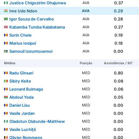
Justice Chigozirim Ohajunwa
0.37
AVA
Ime Udo Ndon
0.29
AVA
Igor Souza de Carvalho
0.28
AVA
Kabamba Tumba Kalabatama
0.27
AVA
Sorin Chele
0.19
AVA
Marius Iosipoi
0.18
AVA
Samouil Izountouemoi
0.00
AVA
Médios
Posição
Assistências / 90'
Radu Gînsari
0.80
MED
Sibiry Keita
0.08
MED
Leonard Bulmaga
0.06
MED
Abdoul Yoda
0.05
MED
Daniel Lisu
0.00
MED
Vasile Jardan
0.00
MED
Oladotun Olatunde-Matthew
0.00
MED
Vasile Luchiță
0.00
MED
Olivier Rommens
0.00
MED