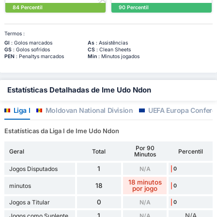
84 Percentil
90 Percentil
Termos :
Gl
: Golos marcados
As
: Assistências
GS
: Golos sofridos
CS
: Clean Sheets
PEN
: Penaltys marcados
Min
: Minutos jogados
Estatísticas Detalhadas de Ime Udo Ndon
Liga I
Moldovan National Division
UEFA Europa Confere
Estatísticas da Liga I de Ime Udo Ndon
Por 90
Geral
Total
Percentil
Minutos
1
Jogos Disputados
N/A
0
18 minutos
18
minutos
0
por jogo
0
Jogos a Titular
N/A
0
1
N/A
Jogos como Suplente
N/A