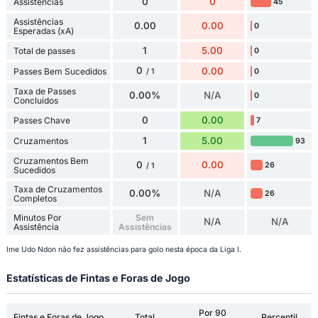
0
0
Assistências
45
Assistências
0.00
0.00
0
Esperadas (xA)
1
5.00
Total de passes
0
0
0.00
Passes Bem Sucedidos
0
/ 1
Taxa de Passes
0.00%
N/A
0
Concluídos
0
0.00
Passes Chave
7
1
5.00
Cruzamentos
93
Cruzamentos Bem
0
0.00
26
/ 1
Sucedidos
Taxa de Cruzamentos
0.00%
N/A
26
Completos
Minutos Por
Sem
N/A
N/A
Assistência
Assistências
Ime Udo Ndon não fez assistências para golo nesta época da Liga I.
Estatísticas de Fintas e Foras de Jogo
Por 90
Fintas e Foras de Jogo
Total
Percentil