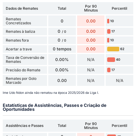
Por 90
Dados de Remates
Total
Percentil
Minutos
Remates
0
0.00
10
Concretizados
0
0.00
Remates à baliza
17
/ 0
0
0.00
Remates fora
10
/ 0
0 tempos
0.00
Acertar a trave
62
Taxa de Conversão de
0.00%
N/A
40
Remates
0.00%
N/A
Precisão do Remate
17
Remates por Golo
0.00
N/A
N/A
Marcado
Ime Udo Ndon ainda não rematou na época 2025/2026 da Liga I.
Estatísticas de Assistências, Passes e Criação de
Oportunidades
Por 90
Assistências e Passes
Total
Percentil
Minutos