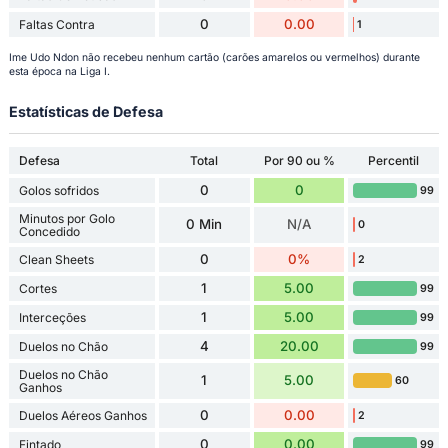
0
0.00
Faltas Contra
1
Ime Udo Ndon não recebeu nenhum cartão (carões amarelos ou vermelhos) durante
esta época na Liga I.
Estatísticas de Defesa
Defesa
Total
Por 90 ou %
Percentil
0
0
Golos sofridos
99
Minutos por Golo
0 Min
N/A
0
Concedido
0
0%
Clean Sheets
2
1
5.00
Cortes
99
1
5.00
Interceções
99
4
20.00
Duelos no Chão
99
Duelos no Chão
1
5.00
60
Ganhos
0
0.00
Duelos Aéreos Ganhos
2
0
0.00
Fintado
99