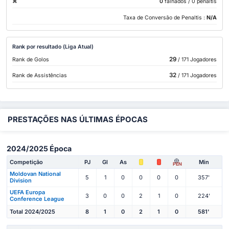
0
falhados
/ 0 penaltis
Taxa de Conversão de Penaltis :
N/A
Rank por resultado (Liga Atual)
29
Rank de Golos
/ 171 Jogadores
32
Rank de Assistências
/ 171 Jogadores
PRESTAÇÕES NAS ÚLTIMAS ÉPOCAS
2024/2025 Época
Competição
PJ
Gl
As
Min
PEN
Moldovan National
5
1
0
0
0
0
357'
Division
UEFA Europa
3
0
0
2
1
0
224'
Conference League
Total 2024/2025
8
1
0
2
1
0
581'