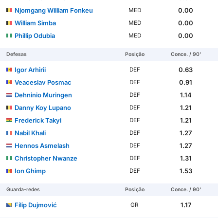
Njomgang William Fonkeu
0.00
MED
William Simba
0.00
MED
Phillip Odubia
0.00
MED
Defesas
Posição
Conce. / 90'
Igor Arhirii
0.63
DEF
Veaceslav Posmac
0.91
DEF
Dehninio Muringen
1.14
DEF
Danny Koy Lupano
1.21
DEF
Frederick Takyi
1.21
DEF
Nabil Khali
1.27
DEF
Hennos Asmelash
1.27
DEF
Christopher Nwanze
1.31
DEF
Ion Ghimp
1.53
DEF
Guarda-redes
Posição
Conce. / 90'
Filip Dujmović
1.17
GR