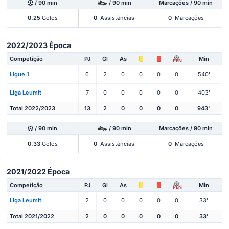
/ 90 min
/ 90 min
Marcações / 90 min
0.25
Golos
0
Assistências
0
Marcações
2022/2023 Época
Competição
PJ
Gl
As
Min
PEN
Ligue 1
6
2
0
0
0
0
540'
Liga Leumit
7
0
0
0
0
0
403'
Total 2022/2023
13
2
0
0
0
0
943'
/ 90 min
/ 90 min
Marcações / 90 min
0.33
Golos
0
Assistências
0
Marcações
2021/2022 Época
Competição
PJ
Gl
As
Min
PEN
Liga Leumit
2
0
0
0
0
0
33'
Total 2021/2022
2
0
0
0
0
0
33'