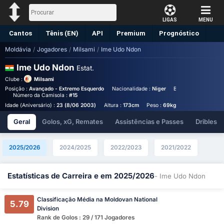
LIGAS
MENU
Cantos
Tênis (EN)
API
Premium
Prognóstico
Moldávia
/
Jogadores
/
Milsami
/
Ime Udo Ndon
Ime Udo Ndon
Estat.
Clube :
Milsami
Posição :
Avançado - Extremo Esquerdo
Nacionalidade :
Niger
Birthplace :
Niger - 
Número da Camisola :
#15
Idade (Aniversário) :
23 (8/06 2003)
Altura :
173cm
Peso :
69kg
Geral
Golos, xG, Remates
Assistências e Passes
Dribles
2025/2026
2024/2025
2022/2023
2021/2022
Estatísticas de Carreira e em 2025/2026
- Ime Udo Ndon
Classificação Média na Moldovan National
5.79
Division
Rank de Golos : 29 / 171 Jogadores