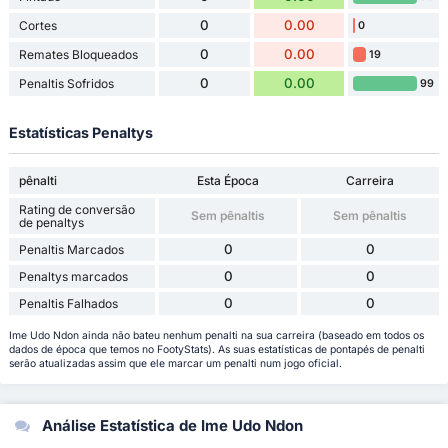
0
0.00
Cortes
0
0
0.00
Remates Bloqueados
19
0
0.00
Penaltis Sofridos
99
Estatísticas Penaltys
pênalti
Esta Época
Carreira
Rating de conversão
Sem pênaltis
Sem pênaltis
de penaltys
0
0
Penaltis Marcados
0
0
Penaltys marcados
0
0
Penaltis Falhados
Ime Udo Ndon ainda não bateu nenhum penalti na sua carreira (baseado em todos os
dados de época que temos no FootyStats). As suas estatísticas de pontapés de penalti
serão atualizadas assim que ele marcar um penalti num jogo oficial.
Análise Estatística de Ime Udo Ndon