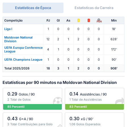
Estatísticas de Época
Estatísticas da Carreira
Competição
PJ
Gl
As
Min
PEN
Liga I
1
0
0
0
0
0
18'
Moldovan National
12
2
1
2
0
0
628'
Division
UEFA Europa Conference
4
1
0
0
0
0
172'
League
UEFA Champions League
1
0
0
0
0
0
90'
Total 2025/2026
18
3
1
2
0
0
908'
Estatísticas por 90 minutos na Moldovan National Division
0.29
0.14
Golos / 90
Assistências / 90
2 Total de Golos
1 Total de Assistências
85 Percentil
83 Percentil
0.43
0.30
G+A / 90
xG / 90'
3 Total Contribuições para Golo
1.06 Golos Esperados