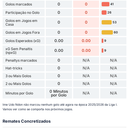
0
0
Golos marcados
41
0
0
Participação no Golo
26
Golos em Jogos em
0
0
53
Casa
0
0
Golos em Jogos Fora
60
0.00
0.00
Golos Esperados (xG)
9
xG Sem Penaltis
0.00
0.00
9
(npxG)
0
N/A
N/A
Penaltys marcados
0
N/A
N/A
Hat-tricks
0
N/A
N/A
3 ou Mais Golos
0
N/A
N/A
2 ou Mais Golos
0 Minutos
N/A
N/A
Minutos por Golo
por Golo
Ime Udo Ndon não marcou nenhum golo até agora na época 2025/2026 da Liga I.
Vamos ver como se comporta nos próximos jogos.
Remates Concretizados